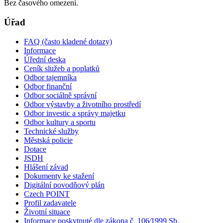
Bez časového omezení.
Úřad
FAQ (často kladené dotazy)
Informace
Úřední deska
Ceník služeb a poplatků
Odbor tajemníka
Odbor finanční
Odbor sociálně správní
Odbor výstavby a životního prostředí
Odbor investic a správy majetku
Odbor kultury a sportu
Technické služby
Městská policie
Dotace
JSDH
Hlášení závad
Dokumenty ke stažení
Digitální povodňový plán
Czech POINT
Profil zadavatele
Životní situace
Informace poskytnuté dle zákona č. 106⁄1999 Sb.