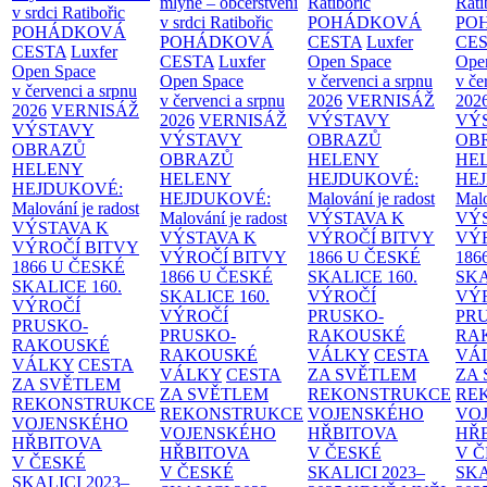
mlýně – občerstvení
Ratibořic
Rati
v srdci Ratibořic
v srdci Ratibořic
POHÁDKOVÁ
PO
POHÁDKOVÁ
POHÁDKOVÁ
CESTA
Luxfer
CE
CESTA
Luxfer
CESTA
Luxfer
Open Space
Ope
Open Space
Open Space
v červenci a srpnu
v če
v červenci a srpnu
v červenci a srpnu
2026
VERNISÁŽ
202
2026
VERNISÁŽ
2026
VERNISÁŽ
VÝSTAVY
VÝ
VÝSTAVY
VÝSTAVY
OBRAZŮ
OB
OBRAZŮ
OBRAZŮ
HELENY
HE
HELENY
HELENY
HEJDUKOVÉ:
HE
HEJDUKOVÉ:
HEJDUKOVÉ:
Malování je radost
Malo
Malování je radost
Malování je radost
VÝSTAVA K
VÝ
VÝSTAVA K
VÝSTAVA K
VÝROČÍ BITVY
VÝ
VÝROČÍ BITVY
VÝROČÍ BITVY
1866 U ČESKÉ
186
1866 U ČESKÉ
1866 U ČESKÉ
SKALICE
160.
SK
SKALICE
160.
SKALICE
160.
VÝROČÍ
VÝ
VÝROČÍ
VÝROČÍ
PRUSKO-
PR
PRUSKO-
PRUSKO-
RAKOUSKÉ
RA
RAKOUSKÉ
RAKOUSKÉ
VÁLKY
CESTA
VÁ
VÁLKY
CESTA
VÁLKY
CESTA
ZA SVĚTLEM
ZA
ZA SVĚTLEM
ZA SVĚTLEM
REKONSTRUKCE
RE
REKONSTRUKCE
REKONSTRUKCE
VOJENSKÉHO
VO
VOJENSKÉHO
VOJENSKÉHO
HŘBITOVA
HŘ
HŘBITOVA
HŘBITOVA
V ČESKÉ
V 
V ČESKÉ
V ČESKÉ
SKALICI 2023–
SKA
SKALICI 2023–