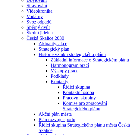
Ubytování
Stravování
Videokronika
Vodárny
Svoz odpadů
Sběrný dvůr
Školní jídelna
Česká Skalice 2030
Aktuality, akce
Strategický plán
Historie vzniku strategického plánu
Základní informace o Strategickém plánu
Harmonogram prací
Výstupy práce
Podklady
Kontakty
Řídicí skupina
Kontaktní osoba
Pracovní skupiny
Komise pro zpracování
Strategického plánu
Akční plán města
Plán rozvoje sportu
Řídící skupina Strategického plánu města Česká
Skalice