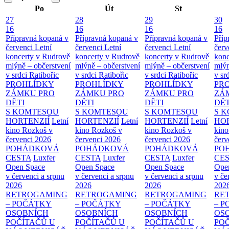
Po
Út
St
27
28
29
30
16
16
16
16
Přípravná kopaná v
Přípravná kopaná v
Přípravná kopaná v
Příp
červenci
Letní
červenci
Letní
červenci
Letní
červ
koncerty v Rudrově
koncerty v Rudrově
koncerty v Rudrově
konc
mlýně – občerstvení
mlýně – občerstvení
mlýně – občerstvení
mlýn
v srdci Ratibořic
v srdci Ratibořic
v srdci Ratibořic
v sr
PROHLÍDKY
PROHLÍDKY
PROHLÍDKY
PR
ZÁMKU PRO
ZÁMKU PRO
ZÁMKU PRO
ZÁ
DĚTI
DĚTI
DĚTI
DĚT
S KOMTESOU
S KOMTESOU
S KOMTESOU
S 
HORTENZIÍ
Letní
HORTENZIÍ
Letní
HORTENZIÍ
Letní
HOR
kino Rozkoš v
kino Rozkoš v
kino Rozkoš v
kino
červenci 2026
červenci 2026
červenci 2026
červ
POHÁDKOVÁ
POHÁDKOVÁ
POHÁDKOVÁ
PO
CESTA
Luxfer
CESTA
Luxfer
CESTA
Luxfer
CE
Open Space
Open Space
Open Space
Ope
v červenci a srpnu
v červenci a srpnu
v červenci a srpnu
v če
2026
2026
2026
202
RETROGAMING
RETROGAMING
RETROGAMING
RE
– POČÁTKY
– POČÁTKY
– POČÁTKY
– 
OSOBNÍCH
OSOBNÍCH
OSOBNÍCH
OS
POČÍTAČŮ U
POČÍTAČŮ U
POČÍTAČŮ U
PO