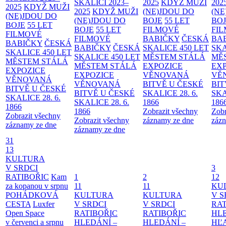
SKALICI 2023–
2025
KDYŽ MUŽI
202
2025
KDYŽ MUŽI
2025
KDYŽ MUŽI
(NE)JDOU DO
(NE
(NE)JDOU DO
(NE)JDOU DO
BOJE
55 LET
BO
BOJE
55 LET
BOJE
55 LET
FILMOVÉ
FI
FILMOVÉ
FILMOVÉ
BABIČKY
ČESKÁ
BA
BABIČKY
ČESKÁ
BABIČKY
ČESKÁ
SKALICE 450 LET
SKA
SKALICE 450 LET
SKALICE 450 LET
MĚSTEM
STÁLÁ
MĚ
MĚSTEM
STÁLÁ
MĚSTEM
STÁLÁ
EXPOZICE
EX
EXPOZICE
EXPOZICE
VĚNOVANÁ
VĚ
VĚNOVANÁ
VĚNOVANÁ
BITVĚ U ČESKÉ
BIT
BITVĚ U ČESKÉ
BITVĚ U ČESKÉ
SKALICE 28. 6.
SKA
SKALICE 28. 6.
SKALICE 28. 6.
1866
186
1866
1866
Zobrazit všechny
Zobr
Zobrazit všechny
Zobrazit všechny
záznamy ze dne
zázn
záznamy ze dne
záznamy ze dne
31
13
KULTURA
V SRDCI
3
RATIBOŘIC
Kam
1
2
12
za kopanou v srpnu
11
11
KU
POHÁDKOVÁ
KULTURA
KULTURA
V S
CESTA
Luxfer
V SRDCI
V SRDCI
RAT
Open Space
RATIBOŘIC
RATIBOŘIC
HLE
v červenci a srpnu
HLEDÁNÍ –
HLEDÁNÍ –
HĽ