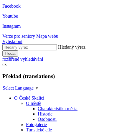
Facebook
Youtube
Instagram
Verze pro seniory
Mapa webu
Vytisknout
Hledaný výraz
Hledat
rozšířené vyhledávání
cz
Překlad (translations)
Select Language
▼
O České Skalici
O městě
Charakteristika města
Historie
Osobnosti
Fotogalerie
Turistické cíle