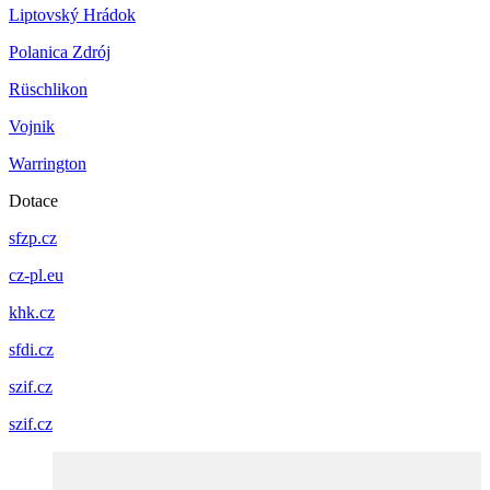
Liptovský Hrádok
Polanica Zdrój
Rüschlikon
Vojnik
Warrington
Dotace
sfzp.cz
cz-pl.eu
khk.cz
sfdi.cz
szif.cz
szif.cz