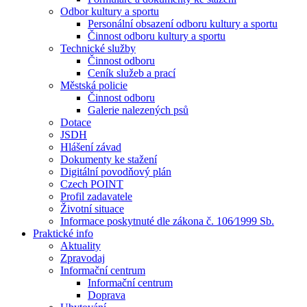
Odbor kultury a sportu
Personální obsazení odboru kultury a sportu
Činnost odboru kultury a sportu
Technické služby
Činnost odboru
Ceník služeb a prací
Městská policie
Činnost odboru
Galerie nalezených psů
Dotace
JSDH
Hlášení závad
Dokumenty ke stažení
Digitální povodňový plán
Czech POINT
Profil zadavatele
Životní situace
Informace poskytnuté dle zákona č. 106⁄1999 Sb.
Praktické info
Aktuality
Zpravodaj
Informační centrum
Informační centrum
Doprava