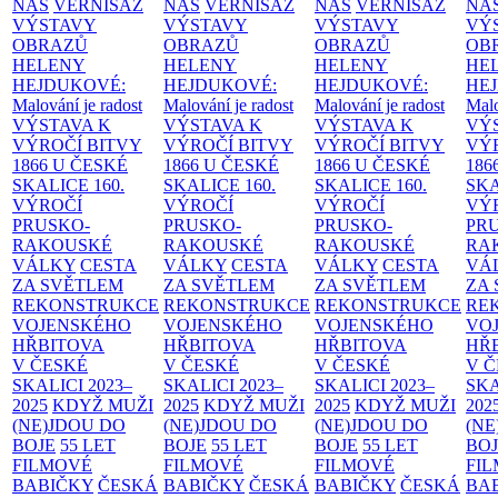
NÁS
VERNISÁŽ
NÁS
VERNISÁŽ
NÁS
VERNISÁŽ
NÁ
VÝSTAVY
VÝSTAVY
VÝSTAVY
VÝ
OBRAZŮ
OBRAZŮ
OBRAZŮ
OB
HELENY
HELENY
HELENY
HE
HEJDUKOVÉ:
HEJDUKOVÉ:
HEJDUKOVÉ:
HE
Malování je radost
Malování je radost
Malování je radost
Malo
VÝSTAVA K
VÝSTAVA K
VÝSTAVA K
VÝ
VÝROČÍ BITVY
VÝROČÍ BITVY
VÝROČÍ BITVY
VÝ
1866 U ČESKÉ
1866 U ČESKÉ
1866 U ČESKÉ
186
SKALICE
160.
SKALICE
160.
SKALICE
160.
SK
VÝROČÍ
VÝROČÍ
VÝROČÍ
VÝ
PRUSKO-
PRUSKO-
PRUSKO-
PR
RAKOUSKÉ
RAKOUSKÉ
RAKOUSKÉ
RA
VÁLKY
CESTA
VÁLKY
CESTA
VÁLKY
CESTA
VÁ
ZA SVĚTLEM
ZA SVĚTLEM
ZA SVĚTLEM
ZA
REKONSTRUKCE
REKONSTRUKCE
REKONSTRUKCE
RE
VOJENSKÉHO
VOJENSKÉHO
VOJENSKÉHO
VO
HŘBITOVA
HŘBITOVA
HŘBITOVA
HŘ
V ČESKÉ
V ČESKÉ
V ČESKÉ
V 
SKALICI 2023–
SKALICI 2023–
SKALICI 2023–
SKA
2025
KDYŽ MUŽI
2025
KDYŽ MUŽI
2025
KDYŽ MUŽI
202
(NE)JDOU DO
(NE)JDOU DO
(NE)JDOU DO
(NE
BOJE
55 LET
BOJE
55 LET
BOJE
55 LET
BO
FILMOVÉ
FILMOVÉ
FILMOVÉ
FI
BABIČKY
ČESKÁ
BABIČKY
ČESKÁ
BABIČKY
ČESKÁ
BA