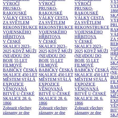
VÝ
VÝROČÍ
VÝROČÍ
VÝROČÍ
VÝ
PRUSKO-
PRUSKO-
PRUSKO-
186
RAKOUSKÉ
RAKOUSKÉ
RAKOUSKÉ
SK
VÁLKY
CESTA
VÁLKY
CESTA
VÁLKY
CESTA
VÝ
ZA SVĚTLEM
ZA SVĚTLEM
ZA SVĚTLEM
PR
REKONSTRUKCE
REKONSTRUKCE
REKONSTRUKCE
RA
VOJENSKÉHO
VOJENSKÉHO
VOJENSKÉHO
VÁ
HŘBITOVA
HŘBITOVA
HŘBITOVA
ZA
V ČESKÉ
V ČESKÉ
V ČESKÉ
RE
SKALICI 2023–
SKALICI 2023–
SKALICI 2023–
VO
2025
KDYŽ MUŽI
2025
KDYŽ MUŽI
2025
KDYŽ MUŽI
HŘ
(NE)JDOU DO
(NE)JDOU DO
(NE)JDOU DO
V 
BOJE
55 LET
BOJE
55 LET
BOJE
55 LET
SKA
FILMOVÉ
FILMOVÉ
FILMOVÉ
202
BABIČKY
ČESKÁ
BABIČKY
ČESKÁ
BABIČKY
ČESKÁ
(NE
SKALICE 450 LET
SKALICE 450 LET
SKALICE 450 LET
BO
MĚSTEM
STÁLÁ
MĚSTEM
STÁLÁ
MĚSTEM
STÁLÁ
FI
EXPOZICE
EXPOZICE
EXPOZICE
BA
VĚNOVANÁ
VĚNOVANÁ
VĚNOVANÁ
SKA
BITVĚ U ČESKÉ
BITVĚ U ČESKÉ
BITVĚ U ČESKÉ
MĚ
SKALICE 28. 6.
SKALICE 28. 6.
SKALICE 28. 6.
EX
1866
1866
1866
VĚ
Zobrazit všechny
Zobrazit všechny
Zobrazit všechny
BIT
záznamy ze dne
záznamy ze dne
záznamy ze dne
SKA