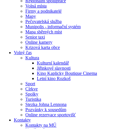
Regionální spolupráce
Volná místa
Firmy a podnikatelé
Mapy
Pečovatelská služba
Munipolis - informační systém
Mapa sběrných míst
Senior taxi
Online kamery
Krizová karta obce
Volný čas
Kultura
Kulturní kalendář
Jiřinkové slavnosti
Kino Kaplicky Boutique Cinema
Letní kino Rozkoš
Sport
Církve
Spolky
Turistika
Stezka Johna Lennona
Pozvánky k sousedům
Online rezervace sportovišť
Kontakty
Kontakty na MÚ