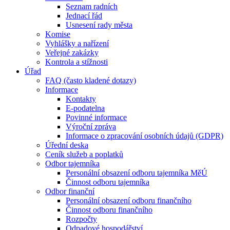
Seznam radních
Jednací řád
Usnesení rady města
Komise
Vyhlášky a nařízení
Veřejné zakázky
Kontrola a stížnosti
Úřad
FAQ (často kladené dotazy)
Informace
Kontakty
E-podatelna
Povinné informace
Výroční zpráva
Informace o zpracování osobních údajů (GDPR)
Úřední deska
Ceník služeb a poplatků
Odbor tajemníka
Personální obsazení odboru tajemníka MěÚ
Činnost odboru tajemníka
Odbor finanční
Personální obsazení odboru finančního
Činnost odboru finančního
Rozpočty
Odpadové hospodářství