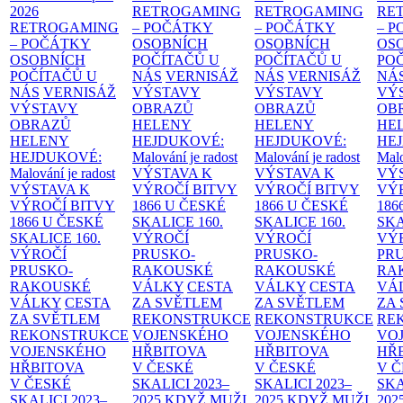
2026
RETROGAMING
RETROGAMING
RE
RETROGAMING
– POČÁTKY
– POČÁTKY
– 
– POČÁTKY
OSOBNÍCH
OSOBNÍCH
OS
OSOBNÍCH
POČÍTAČŮ U
POČÍTAČŮ U
PO
POČÍTAČŮ U
NÁS
VERNISÁŽ
NÁS
VERNISÁŽ
NÁ
NÁS
VERNISÁŽ
VÝSTAVY
VÝSTAVY
VÝ
VÝSTAVY
OBRAZŮ
OBRAZŮ
OB
OBRAZŮ
HELENY
HELENY
HE
HELENY
HEJDUKOVÉ:
HEJDUKOVÉ:
HE
HEJDUKOVÉ:
Malování je radost
Malování je radost
Malo
Malování je radost
VÝSTAVA K
VÝSTAVA K
VÝ
VÝSTAVA K
VÝROČÍ BITVY
VÝROČÍ BITVY
VÝ
VÝROČÍ BITVY
1866 U ČESKÉ
1866 U ČESKÉ
186
1866 U ČESKÉ
SKALICE
160.
SKALICE
160.
SK
SKALICE
160.
VÝROČÍ
VÝROČÍ
VÝ
VÝROČÍ
PRUSKO-
PRUSKO-
PR
PRUSKO-
RAKOUSKÉ
RAKOUSKÉ
RA
RAKOUSKÉ
VÁLKY
CESTA
VÁLKY
CESTA
VÁ
VÁLKY
CESTA
ZA SVĚTLEM
ZA SVĚTLEM
ZA
ZA SVĚTLEM
REKONSTRUKCE
REKONSTRUKCE
RE
REKONSTRUKCE
VOJENSKÉHO
VOJENSKÉHO
VO
VOJENSKÉHO
HŘBITOVA
HŘBITOVA
HŘ
HŘBITOVA
V ČESKÉ
V ČESKÉ
V 
V ČESKÉ
SKALICI 2023–
SKALICI 2023–
SKA
SKALICI 2023–
2025
KDYŽ MUŽI
2025
KDYŽ MUŽI
202