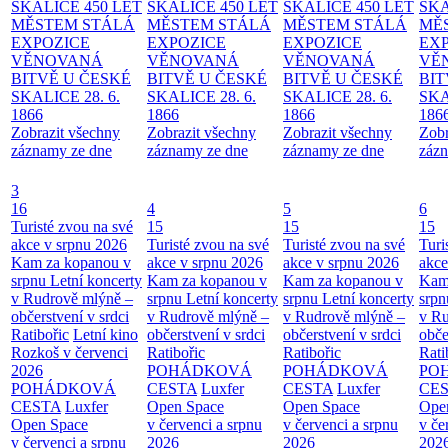
SKALICE 450 LET
SKALICE 450 LET
SKALICE 450 LET
SKA
MĚSTEM
STÁLÁ
MĚSTEM
STÁLÁ
MĚSTEM
STÁLÁ
MĚ
EXPOZICE
EXPOZICE
EXPOZICE
EX
VĚNOVANÁ
VĚNOVANÁ
VĚNOVANÁ
VĚ
BITVĚ U ČESKÉ
BITVĚ U ČESKÉ
BITVĚ U ČESKÉ
BIT
SKALICE 28. 6.
SKALICE 28. 6.
SKALICE 28. 6.
SKA
1866
1866
1866
186
Zobrazit všechny
Zobrazit všechny
Zobrazit všechny
Zobr
záznamy ze dne
záznamy ze dne
záznamy ze dne
zázn
3
16
4
5
6
Turisté zvou na své
15
15
15
akce v srpnu 2026
Turisté zvou na své
Turisté zvou na své
Turi
Kam za kopanou v
akce v srpnu 2026
akce v srpnu 2026
akce
srpnu
Letní koncerty
Kam za kopanou v
Kam za kopanou v
Kam
v Rudrově mlýně –
srpnu
Letní koncerty
srpnu
Letní koncerty
srp
občerstvení v srdci
v Rudrově mlýně –
v Rudrově mlýně –
v Ru
Ratibořic
Letní kino
občerstvení v srdci
občerstvení v srdci
obče
Rozkoš v červenci
Ratibořic
Ratibořic
Rati
2026
POHÁDKOVÁ
POHÁDKOVÁ
PO
POHÁDKOVÁ
CESTA
Luxfer
CESTA
Luxfer
CE
CESTA
Luxfer
Open Space
Open Space
Ope
Open Space
v červenci a srpnu
v červenci a srpnu
v če
v červenci a srpnu
2026
2026
202