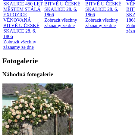
SKALICE 450 LET
BITVĚ U ČESKÉ
BITVĚ U ČESKÉ
VĚ
MĚSTEM
STÁLÁ
SKALICE 28. 6.
SKALICE 28. 6.
BIT
EXPOZICE
1866
1866
SKA
VĚNOVANÁ
Zobrazit všechny
Zobrazit všechny
186
BITVĚ U ČESKÉ
záznamy ze dne
záznamy ze dne
Zobr
SKALICE 28. 6.
zázn
1866
Zobrazit všechny
záznamy ze dne
Fotogalerie
Náhodná fotogalerie