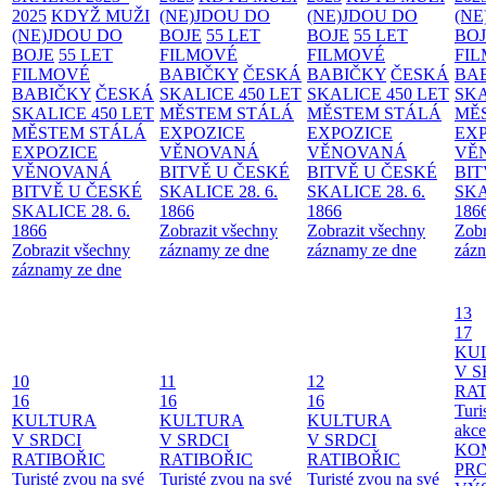
2025
KDYŽ MUŽI
(NE)JDOU DO
(NE)JDOU DO
(NE
(NE)JDOU DO
BOJE
55 LET
BOJE
55 LET
BO
BOJE
55 LET
FILMOVÉ
FILMOVÉ
FI
FILMOVÉ
BABIČKY
ČESKÁ
BABIČKY
ČESKÁ
BA
BABIČKY
ČESKÁ
SKALICE 450 LET
SKALICE 450 LET
SKA
SKALICE 450 LET
MĚSTEM
STÁLÁ
MĚSTEM
STÁLÁ
MĚ
MĚSTEM
STÁLÁ
EXPOZICE
EXPOZICE
EX
EXPOZICE
VĚNOVANÁ
VĚNOVANÁ
VĚ
VĚNOVANÁ
BITVĚ U ČESKÉ
BITVĚ U ČESKÉ
BIT
BITVĚ U ČESKÉ
SKALICE 28. 6.
SKALICE 28. 6.
SKA
SKALICE 28. 6.
1866
1866
186
1866
Zobrazit všechny
Zobrazit všechny
Zobr
Zobrazit všechny
záznamy ze dne
záznamy ze dne
zázn
záznamy ze dne
13
17
KU
V S
10
11
12
RAT
16
16
16
Turi
KULTURA
KULTURA
KULTURA
akce
V SRDCI
V SRDCI
V SRDCI
KO
RATIBOŘIC
RATIBOŘIC
RATIBOŘIC
PR
Turisté zvou na své
Turisté zvou na své
Turisté zvou na své