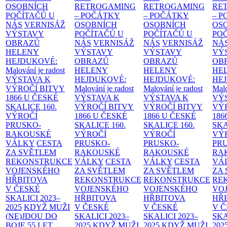
OSOBNÍCH
RETROGAMING
RETROGAMING
RE
POČÍTAČŮ U
– POČÁTKY
– POČÁTKY
– 
NÁS
VERNISÁŽ
OSOBNÍCH
OSOBNÍCH
OS
VÝSTAVY
POČÍTAČŮ U
POČÍTAČŮ U
PO
OBRAZŮ
NÁS
VERNISÁŽ
NÁS
VERNISÁŽ
NÁ
HELENY
VÝSTAVY
VÝSTAVY
VÝ
HEJDUKOVÉ:
OBRAZŮ
OBRAZŮ
OB
Malování je radost
HELENY
HELENY
HE
VÝSTAVA K
HEJDUKOVÉ:
HEJDUKOVÉ:
HE
VÝROČÍ BITVY
Malování je radost
Malování je radost
Malo
1866 U ČESKÉ
VÝSTAVA K
VÝSTAVA K
VÝ
SKALICE
160.
VÝROČÍ BITVY
VÝROČÍ BITVY
VÝ
VÝROČÍ
1866 U ČESKÉ
1866 U ČESKÉ
186
PRUSKO-
SKALICE
160.
SKALICE
160.
SK
RAKOUSKÉ
VÝROČÍ
VÝROČÍ
VÝ
VÁLKY
CESTA
PRUSKO-
PRUSKO-
PR
ZA SVĚTLEM
RAKOUSKÉ
RAKOUSKÉ
RA
REKONSTRUKCE
VÁLKY
CESTA
VÁLKY
CESTA
VÁ
VOJENSKÉHO
ZA SVĚTLEM
ZA SVĚTLEM
ZA
HŘBITOVA
REKONSTRUKCE
REKONSTRUKCE
RE
V ČESKÉ
VOJENSKÉHO
VOJENSKÉHO
VO
SKALICI 2023–
HŘBITOVA
HŘBITOVA
HŘ
2025
KDYŽ MUŽI
V ČESKÉ
V ČESKÉ
V 
(NE)JDOU DO
SKALICI 2023–
SKALICI 2023–
SKA
BOJE
55 LET
2025
KDYŽ MUŽI
2025
KDYŽ MUŽI
202