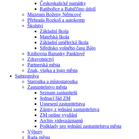
Českoskalické památky
Ratibořice a Babiččino údolí
Muzeum Boženy Němcové
Přehrada Rozkoš a autokemp
Školství
Základní škola
Mateřská škola
Základní umělecká škola
Středisko volného času Bájo
Knihovna Barunky Panklové
Zdravotnictví
Partnerská města
Znak, vlajka a logo města
Samospráva
Starostka a místostarostka
Zastupitelstvo města
Seznam zastupitelů
Jednací řád ZM
Usnesení zastupitelstva
Zápisy z jednání zastupitelstva
ZM online vysílání
Archiv videozáznamů
Podklady pro jednání zastupitelstva města
Výbory
Rada města