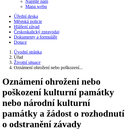
Napište nám
Mapa webu
Úřední deska
Městská policie
Hlášení závad
Českoskalický zpravodaj
Dokumenty a formuláře
Dotace
Úvodní stránka
Úřad
Životní situace
Oznámení ohrožení nebo poškození...
Oznámení ohrožení nebo
poškození kulturní památky
nebo národní kulturní
památky a žádost o rozhodnutí
o odstranění závady