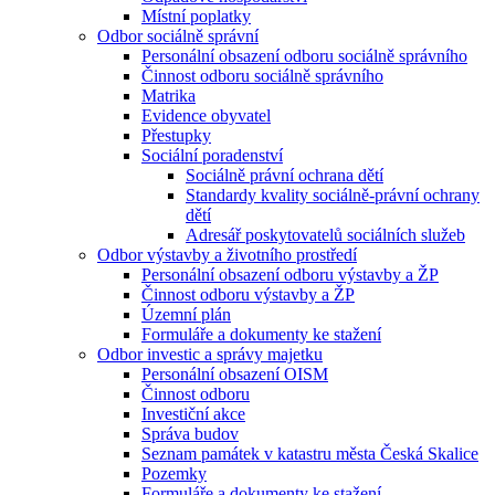
Místní poplatky
Odbor sociálně správní
Personální obsazení odboru sociálně správního
Činnost odboru sociálně správního
Matrika
Evidence obyvatel
Přestupky
Sociální poradenství
Sociálně právní ochrana dětí
Standardy kvality sociálně-právní ochrany
dětí
Adresář poskytovatelů sociálních služeb
Odbor výstavby a životního prostředí
Personální obsazení odboru výstavby a ŽP
Činnost odboru výstavby a ŽP
Územní plán
Formuláře a dokumenty ke stažení
Odbor investic a správy majetku
Personální obsazení OISM
Činnost odboru
Investiční akce
Správa budov
Seznam památek v katastru města Česká Skalice
Pozemky
Formuláře a dokumenty ke stažení