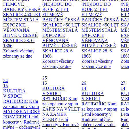
FILMOVÉ
(NE)JDOU DO
(NE)JDOU DO
(NE
BABIČKY
ČESKÁ
BOJE
55 LET
BOJE
55 LET
BO
SKALICE 450 LET
FILMOVÉ
FILMOVÉ
FI
MĚSTEM
STÁLÁ
BABIČKY
ČESKÁ
BABIČKY
ČESKÁ
BA
EXPOZICE
SKALICE 450 LET
SKALICE 450 LET
SKA
VĚNOVANÁ
MĚSTEM
STÁLÁ
MĚSTEM
STÁLÁ
MĚ
BITVĚ U ČESKÉ
EXPOZICE
EXPOZICE
EX
SKALICE 28. 6.
VĚNOVANÁ
VĚNOVANÁ
VĚ
1866
BITVĚ U ČESKÉ
BITVĚ U ČESKÉ
BIT
Zobrazit všechny
SKALICE 28. 6.
SKALICE 28. 6.
SKA
záznamy ze dne
1866
1866
186
Zobrazit všechny
Zobrazit všechny
Zobr
záznamy ze dne
záznamy ze dne
zázn
25
24
15
26
27
15
KULTURA
14
14
KULTURA
V SRDCI
KULTURA
KU
V SRDCI
RATIBOŘIC
Kam
V SRDCI
V S
RATIBOŘIC
Kam
za kopanou v srpnu
RATIBOŘIC
Kam
RAT
za kopanou v srpnu
ZÁPIS NA VÝLET
za kopanou v srpnu
za k
MALOSKALICKÉ
NA ZÁMEK
Letní koncerty v
Letn
POSVÍCENÍ
Letní
ŽLEBY
Letní
Rudrově mlýně –
Rud
koncerty v Rudrově
koncerty v Rudrově
občerstvení v srdci
obče
mlýně – občerstvení