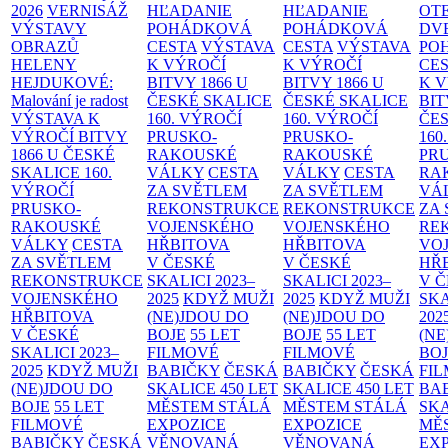
2026
VERNISÁŽ
HĽADANIE
HĽADANIE
OT
VÝSTAVY
POHÁDKOVÁ
POHÁDKOVÁ
DV
OBRAZŮ
CESTA
VÝSTAVA
CESTA
VÝSTAVA
PO
HELENY
K VÝROČÍ
K VÝROČÍ
CE
HEJDUKOVÉ:
BITVY 1866 U
BITVY 1866 U
K 
Malování je radost
ČESKÉ SKALICE
ČESKÉ SKALICE
BIT
VÝSTAVA K
160. VÝROČÍ
160. VÝROČÍ
ČES
VÝROČÍ BITVY
PRUSKO-
PRUSKO-
160
1866 U ČESKÉ
RAKOUSKÉ
RAKOUSKÉ
PR
SKALICE
160.
VÁLKY
CESTA
VÁLKY
CESTA
RA
VÝROČÍ
ZA SVĚTLEM
ZA SVĚTLEM
VÁ
PRUSKO-
REKONSTRUKCE
REKONSTRUKCE
ZA
RAKOUSKÉ
VOJENSKÉHO
VOJENSKÉHO
RE
VÁLKY
CESTA
HŘBITOVA
HŘBITOVA
VO
ZA SVĚTLEM
V ČESKÉ
V ČESKÉ
HŘ
REKONSTRUKCE
SKALICI 2023–
SKALICI 2023–
V 
VOJENSKÉHO
2025
KDYŽ MUŽI
2025
KDYŽ MUŽI
SKA
HŘBITOVA
(NE)JDOU DO
(NE)JDOU DO
202
V ČESKÉ
BOJE
55 LET
BOJE
55 LET
(NE
SKALICI 2023–
FILMOVÉ
FILMOVÉ
BO
2025
KDYŽ MUŽI
BABIČKY
ČESKÁ
BABIČKY
ČESKÁ
FI
(NE)JDOU DO
SKALICE 450 LET
SKALICE 450 LET
BA
BOJE
55 LET
MĚSTEM
STÁLÁ
MĚSTEM
STÁLÁ
SKA
FILMOVÉ
EXPOZICE
EXPOZICE
MĚ
BABIČKY
ČESKÁ
VĚNOVANÁ
VĚNOVANÁ
EX