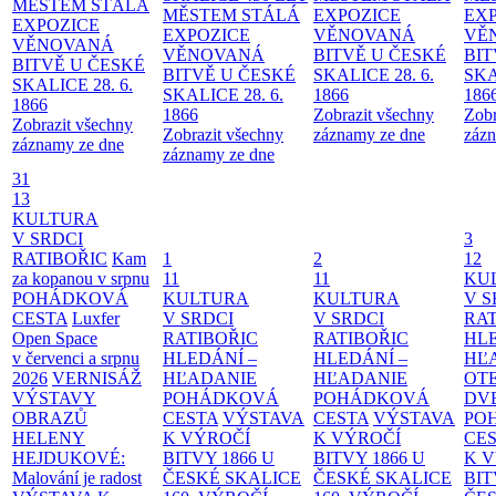
MĚSTEM
STÁLÁ
MĚSTEM
STÁLÁ
EXPOZICE
EX
EXPOZICE
EXPOZICE
VĚNOVANÁ
VĚ
VĚNOVANÁ
VĚNOVANÁ
BITVĚ U ČESKÉ
BIT
BITVĚ U ČESKÉ
BITVĚ U ČESKÉ
SKALICE 28. 6.
SKA
SKALICE 28. 6.
SKALICE 28. 6.
1866
186
1866
1866
Zobrazit všechny
Zobr
Zobrazit všechny
Zobrazit všechny
záznamy ze dne
zázn
záznamy ze dne
záznamy ze dne
31
13
KULTURA
V SRDCI
3
RATIBOŘIC
Kam
1
2
12
za kopanou v srpnu
11
11
KU
POHÁDKOVÁ
KULTURA
KULTURA
V S
CESTA
Luxfer
V SRDCI
V SRDCI
RAT
Open Space
RATIBOŘIC
RATIBOŘIC
HLE
v červenci a srpnu
HLEDÁNÍ –
HLEDÁNÍ –
HĽ
2026
VERNISÁŽ
HĽADANIE
HĽADANIE
OT
VÝSTAVY
POHÁDKOVÁ
POHÁDKOVÁ
DV
OBRAZŮ
CESTA
VÝSTAVA
CESTA
VÝSTAVA
PO
HELENY
K VÝROČÍ
K VÝROČÍ
CE
HEJDUKOVÉ:
BITVY 1866 U
BITVY 1866 U
K 
Malování je radost
ČESKÉ SKALICE
ČESKÉ SKALICE
BIT