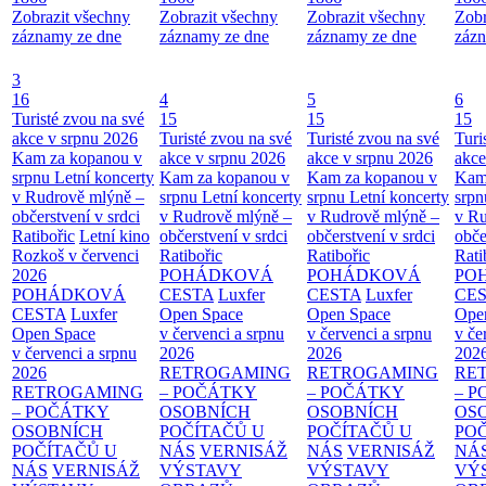
Zobrazit všechny
Zobrazit všechny
Zobrazit všechny
Zobr
záznamy ze dne
záznamy ze dne
záznamy ze dne
zázn
3
16
4
5
6
Turisté zvou na své
15
15
15
akce v srpnu 2026
Turisté zvou na své
Turisté zvou na své
Turi
Kam za kopanou v
akce v srpnu 2026
akce v srpnu 2026
akce
srpnu
Letní koncerty
Kam za kopanou v
Kam za kopanou v
Kam
v Rudrově mlýně –
srpnu
Letní koncerty
srpnu
Letní koncerty
srp
občerstvení v srdci
v Rudrově mlýně –
v Rudrově mlýně –
v Ru
Ratibořic
Letní kino
občerstvení v srdci
občerstvení v srdci
obče
Rozkoš v červenci
Ratibořic
Ratibořic
Rati
2026
POHÁDKOVÁ
POHÁDKOVÁ
PO
POHÁDKOVÁ
CESTA
Luxfer
CESTA
Luxfer
CE
CESTA
Luxfer
Open Space
Open Space
Ope
Open Space
v červenci a srpnu
v červenci a srpnu
v če
v červenci a srpnu
2026
2026
202
2026
RETROGAMING
RETROGAMING
RE
RETROGAMING
– POČÁTKY
– POČÁTKY
– 
– POČÁTKY
OSOBNÍCH
OSOBNÍCH
OS
OSOBNÍCH
POČÍTAČŮ U
POČÍTAČŮ U
PO
POČÍTAČŮ U
NÁS
VERNISÁŽ
NÁS
VERNISÁŽ
NÁ
NÁS
VERNISÁŽ
VÝSTAVY
VÝSTAVY
VÝ