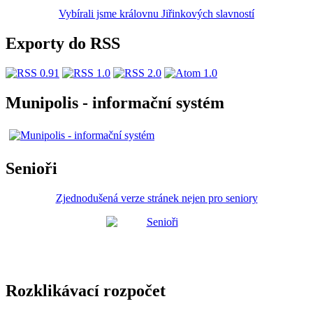
Vybírali jsme královnu Jiřinkových slavností
Exporty do RSS
Munipolis - informační systém
Senioři
Zjednodušená verze stránek nejen pro seniory
Rozklikávací rozpočet