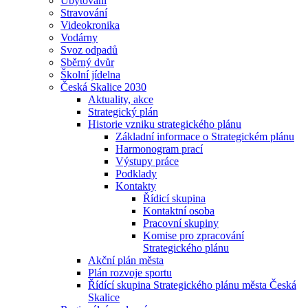
Ubytování
Stravování
Videokronika
Vodárny
Svoz odpadů
Sběrný dvůr
Školní jídelna
Česká Skalice 2030
Aktuality, akce
Strategický plán
Historie vzniku strategického plánu
Základní informace o Strategickém plánu
Harmonogram prací
Výstupy práce
Podklady
Kontakty
Řídicí skupina
Kontaktní osoba
Pracovní skupiny
Komise pro zpracování
Strategického plánu
Akční plán města
Plán rozvoje sportu
Řídící skupina Strategického plánu města Česká
Skalice