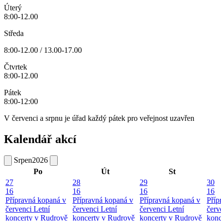
Úterý
8:00-12.00
Středa
8:00-12.00 / 13.00-17.00
Čtvrtek
8:00-12.00
Pátek
8:00-12:00
V červenci a srpnu je úřad každý pátek pro veřejnost uzavřen
Kalendář akcí
Srpen
2026
Po
Út
St
27
28
29
30
16
16
16
16
Přípravná kopaná v
Přípravná kopaná v
Přípravná kopaná v
Příp
červenci
Letní
červenci
Letní
červenci
Letní
červ
koncerty v Rudrově
koncerty v Rudrově
koncerty v Rudrově
konc