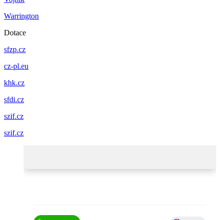
Warrington
Dotace
sfzp.cz
cz-pl.eu
khk.cz
sfdi.cz
szif.cz
szif.cz