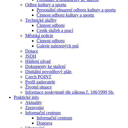
Odbor kultury a sportu
Personální obsazení odboru kultury a sportu
Činnost odboru kultury a sportu
Technické služby
Činnost odboru
Ceník služeb a prací
Městská policie
Činnost odboru
Galerie nalezených psů
Dotace
JSDH
Hlášení závad
Dokumenty ke stažení
Digitální povodňový plán
Czech POINT
Profil zadavatele
Životní situace
Informace poskytnuté dle zákona č. 106⁄1999 Sb.
Praktické info
Aktuality
Zpravodaj
Informační centrum
Informační centrum
Doprava