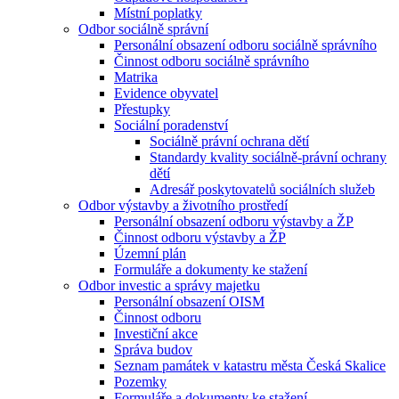
Místní poplatky
Odbor sociálně správní
Personální obsazení odboru sociálně správního
Činnost odboru sociálně správního
Matrika
Evidence obyvatel
Přestupky
Sociální poradenství
Sociálně právní ochrana dětí
Standardy kvality sociálně-právní ochrany
dětí
Adresář poskytovatelů sociálních služeb
Odbor výstavby a životního prostředí
Personální obsazení odboru výstavby a ŽP
Činnost odboru výstavby a ŽP
Územní plán
Formuláře a dokumenty ke stažení
Odbor investic a správy majetku
Personální obsazení OISM
Činnost odboru
Investiční akce
Správa budov
Seznam památek v katastru města Česká Skalice
Pozemky
Formuláře a dokumenty ke stažení