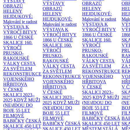
VÝSTAVY
VÝSTAVY
OBRAZŮ
OB
OBRAZŮ
OBRAZŮ
HELENY
HE
HELENY
HELENY
HEJDUKOVÉ:
HE
HEJDUKOVÉ:
HEJDUKOVÉ:
Malování je radost
Malo
Malování je radost
Malování je radost
VÝSTAVA K
VÝ
VÝSTAVA K
VÝSTAVA K
VÝROČÍ BITVY
VÝ
VÝROČÍ BITVY
VÝROČÍ BITVY
1866 U ČESKÉ
186
1866 U ČESKÉ
1866 U ČESKÉ
SKALICE
160.
SK
SKALICE
160.
SKALICE
160.
VÝROČÍ
VÝ
VÝROČÍ
VÝROČÍ
PRUSKO-
PR
PRUSKO-
PRUSKO-
RAKOUSKÉ
RA
RAKOUSKÉ
RAKOUSKÉ
VÁLKY
CESTA
VÁ
VÁLKY
CESTA
VÁLKY
CESTA
ZA SVĚTLEM
ZA
ZA SVĚTLEM
ZA SVĚTLEM
REKONSTRUKCE
RE
REKONSTRUKCE
REKONSTRUKCE
VOJENSKÉHO
VO
VOJENSKÉHO
VOJENSKÉHO
HŘBITOVA
HŘ
HŘBITOVA
HŘBITOVA
V ČESKÉ
V 
V ČESKÉ
V ČESKÉ
SKALICI 2023–
SKA
SKALICI 2023–
SKALICI 2023–
2025
KDYŽ MUŽI
202
2025
KDYŽ MUŽI
2025
KDYŽ MUŽI
(NE)JDOU DO
(NE
(NE)JDOU DO
(NE)JDOU DO
BOJE
55 LET
BO
BOJE
55 LET
BOJE
55 LET
FILMOVÉ
FI
FILMOVÉ
FILMOVÉ
BABIČKY
ČESKÁ
BA
BABIČKY
ČESKÁ
BABIČKY
ČESKÁ
SKALICE 450 LET
SKA
SKALICE 450 LET
SKALICE 450 LET
MĚSTEM
STÁLÁ
MĚ