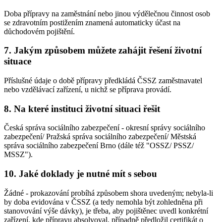
Doba přípravy na zaměstnání nebo jinou výdělečnou činnost osob
se zdravotním postižením znamená automaticky účast na
důchodovém pojištění.
7. Jakým způsobem můžete zahájit řešení životní
situace
Příslušné údaje o době přípravy předkládá ČSSZ zaměstnavatel
nebo vzdělávací zařízení, u nichž se příprava provádí.
8. Na které instituci životní situaci řešit
Česká správa sociálního zabezpečení - okresní správy sociálního
zabezpečení/ Pražská správa sociálního zabezpečení/ Městská
správa sociálního zabezpečení Brno (dále též "OSSZ/ PSSZ/
MSSZ").
10. Jaké doklady je nutné mít s sebou
Žádné - prokazování probíhá způsobem shora uvedeným; nebyla-li
by doba evidována v ČSSZ (a tedy nemohla být zohledněna při
stanovování výše dávky), je třeba, aby pojištěnec uvedl konkrétní
zařízení, kde přípravu absolvoval, případně předložil certifikát o