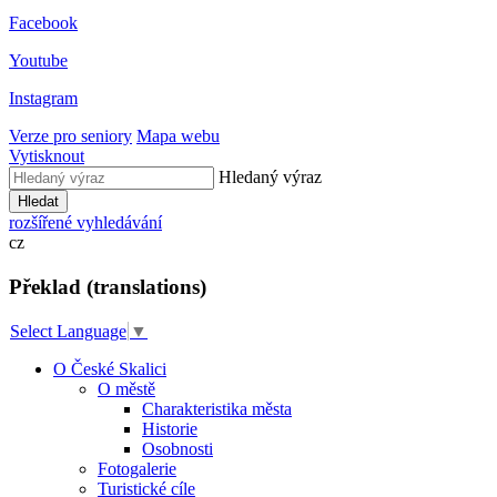
Facebook
Youtube
Instagram
Verze pro seniory
Mapa webu
Vytisknout
Hledaný výraz
Hledat
rozšířené vyhledávání
cz
Překlad (translations)
Select Language
▼
O České Skalici
O městě
Charakteristika města
Historie
Osobnosti
Fotogalerie
Turistické cíle