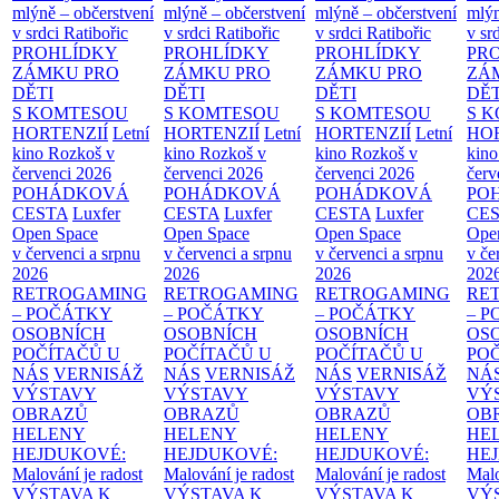
mlýně – občerstvení
mlýně – občerstvení
mlýně – občerstvení
mlýn
v srdci Ratibořic
v srdci Ratibořic
v srdci Ratibořic
v sr
PROHLÍDKY
PROHLÍDKY
PROHLÍDKY
PR
ZÁMKU PRO
ZÁMKU PRO
ZÁMKU PRO
ZÁ
DĚTI
DĚTI
DĚTI
DĚT
S KOMTESOU
S KOMTESOU
S KOMTESOU
S 
HORTENZIÍ
Letní
HORTENZIÍ
Letní
HORTENZIÍ
Letní
HOR
kino Rozkoš v
kino Rozkoš v
kino Rozkoš v
kino
červenci 2026
červenci 2026
červenci 2026
červ
POHÁDKOVÁ
POHÁDKOVÁ
POHÁDKOVÁ
PO
CESTA
Luxfer
CESTA
Luxfer
CESTA
Luxfer
CE
Open Space
Open Space
Open Space
Ope
v červenci a srpnu
v červenci a srpnu
v červenci a srpnu
v če
2026
2026
2026
202
RETROGAMING
RETROGAMING
RETROGAMING
RE
– POČÁTKY
– POČÁTKY
– POČÁTKY
– 
OSOBNÍCH
OSOBNÍCH
OSOBNÍCH
OS
POČÍTAČŮ U
POČÍTAČŮ U
POČÍTAČŮ U
PO
NÁS
VERNISÁŽ
NÁS
VERNISÁŽ
NÁS
VERNISÁŽ
NÁ
VÝSTAVY
VÝSTAVY
VÝSTAVY
VÝ
OBRAZŮ
OBRAZŮ
OBRAZŮ
OB
HELENY
HELENY
HELENY
HE
HEJDUKOVÉ:
HEJDUKOVÉ:
HEJDUKOVÉ:
HE
Malování je radost
Malování je radost
Malování je radost
Malo
VÝSTAVA K
VÝSTAVA K
VÝSTAVA K
VÝ