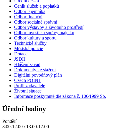
Úřední deska
Ceník služeb a poplatků
Odbor tajemníka
Odbor finanční
Odbor sociálně správní
Odbor výstavby a životního prostředí
Odbor investic a správy majetku
Odbor kultury a sportu
Technické služby
Městská policie
Dotace
JSDH
Hlášení závad
Dokumenty ke stažení
Digitální povodňový plán
Czech POINT
Profil zadavatele
Životní situace
Informace poskytnuté dle zákona č. 106⁄1999 Sb.
Úřední hodiny
Pondělí
8:00-12.00 / 13.00-17.00