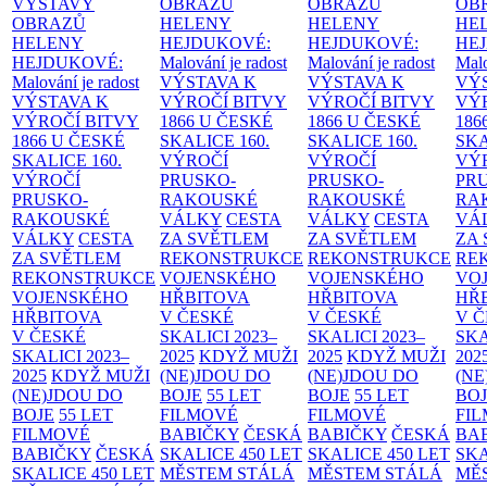
VÝSTAVY
OBRAZŮ
OBRAZŮ
OB
OBRAZŮ
HELENY
HELENY
HE
HELENY
HEJDUKOVÉ:
HEJDUKOVÉ:
HE
HEJDUKOVÉ:
Malování je radost
Malování je radost
Malo
Malování je radost
VÝSTAVA K
VÝSTAVA K
VÝ
VÝSTAVA K
VÝROČÍ BITVY
VÝROČÍ BITVY
VÝ
VÝROČÍ BITVY
1866 U ČESKÉ
1866 U ČESKÉ
186
1866 U ČESKÉ
SKALICE
160.
SKALICE
160.
SK
SKALICE
160.
VÝROČÍ
VÝROČÍ
VÝ
VÝROČÍ
PRUSKO-
PRUSKO-
PR
PRUSKO-
RAKOUSKÉ
RAKOUSKÉ
RA
RAKOUSKÉ
VÁLKY
CESTA
VÁLKY
CESTA
VÁ
VÁLKY
CESTA
ZA SVĚTLEM
ZA SVĚTLEM
ZA
ZA SVĚTLEM
REKONSTRUKCE
REKONSTRUKCE
RE
REKONSTRUKCE
VOJENSKÉHO
VOJENSKÉHO
VO
VOJENSKÉHO
HŘBITOVA
HŘBITOVA
HŘ
HŘBITOVA
V ČESKÉ
V ČESKÉ
V 
V ČESKÉ
SKALICI 2023–
SKALICI 2023–
SKA
SKALICI 2023–
2025
KDYŽ MUŽI
2025
KDYŽ MUŽI
202
2025
KDYŽ MUŽI
(NE)JDOU DO
(NE)JDOU DO
(NE
(NE)JDOU DO
BOJE
55 LET
BOJE
55 LET
BO
BOJE
55 LET
FILMOVÉ
FILMOVÉ
FI
FILMOVÉ
BABIČKY
ČESKÁ
BABIČKY
ČESKÁ
BA
BABIČKY
ČESKÁ
SKALICE 450 LET
SKALICE 450 LET
SKA
SKALICE 450 LET
MĚSTEM
STÁLÁ
MĚSTEM
STÁLÁ
MĚ