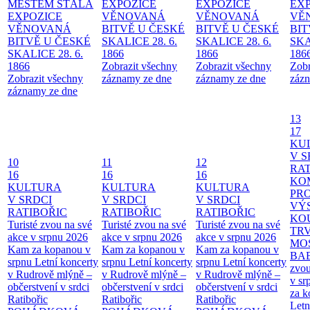
MĚSTEM
STÁLÁ
EXPOZICE
EXPOZICE
EX
EXPOZICE
VĚNOVANÁ
VĚNOVANÁ
VĚ
VĚNOVANÁ
BITVĚ U ČESKÉ
BITVĚ U ČESKÉ
BIT
BITVĚ U ČESKÉ
SKALICE 28. 6.
SKALICE 28. 6.
SKA
SKALICE 28. 6.
1866
1866
186
1866
Zobrazit všechny
Zobrazit všechny
Zobr
Zobrazit všechny
záznamy ze dne
záznamy ze dne
zázn
záznamy ze dne
13
17
KU
V S
10
11
12
RAT
16
16
16
KO
KULTURA
KULTURA
KULTURA
PR
V SRDCI
V SRDCI
V SRDCI
VÝ
RATIBOŘIC
RATIBOŘIC
RATIBOŘIC
KO
Turisté zvou na své
Turisté zvou na své
Turisté zvou na své
TR
akce v srpnu 2026
akce v srpnu 2026
akce v srpnu 2026
MO
Kam za kopanou v
Kam za kopanou v
Kam za kopanou v
BA
srpnu
Letní koncerty
srpnu
Letní koncerty
srpnu
Letní koncerty
zvou
v Rudrově mlýně –
v Rudrově mlýně –
v Rudrově mlýně –
v sr
občerstvení v srdci
občerstvení v srdci
občerstvení v srdci
za k
Ratibořic
Ratibořic
Ratibořic
Letn