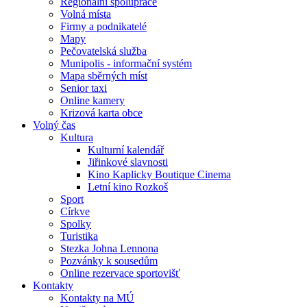
Regionální spolupráce
Volná místa
Firmy a podnikatelé
Mapy
Pečovatelská služba
Munipolis - informační systém
Mapa sběrných míst
Senior taxi
Online kamery
Krizová karta obce
Volný čas
Kultura
Kulturní kalendář
Jiřinkové slavnosti
Kino Kaplicky Boutique Cinema
Letní kino Rozkoš
Sport
Církve
Spolky
Turistika
Stezka Johna Lennona
Pozvánky k sousedům
Online rezervace sportovišť
Kontakty
Kontakty na MÚ