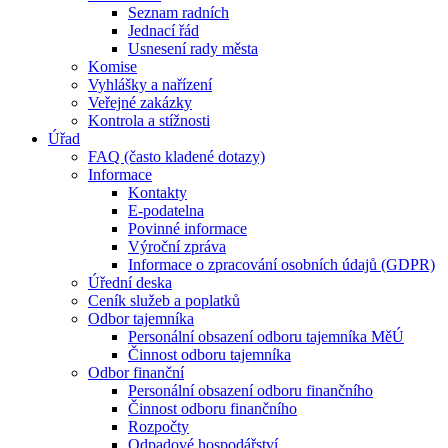
Seznam radních
Jednací řád
Usnesení rady města
Komise
Vyhlášky a nařízení
Veřejné zakázky
Kontrola a stížnosti
Úřad
FAQ (často kladené dotazy)
Informace
Kontakty
E-podatelna
Povinné informace
Výroční zpráva
Informace o zpracování osobních údajů (GDPR)
Úřední deska
Ceník služeb a poplatků
Odbor tajemníka
Personální obsazení odboru tajemníka MěÚ
Činnost odboru tajemníka
Odbor finanční
Personální obsazení odboru finančního
Činnost odboru finančního
Rozpočty
Odpadové hospodářství