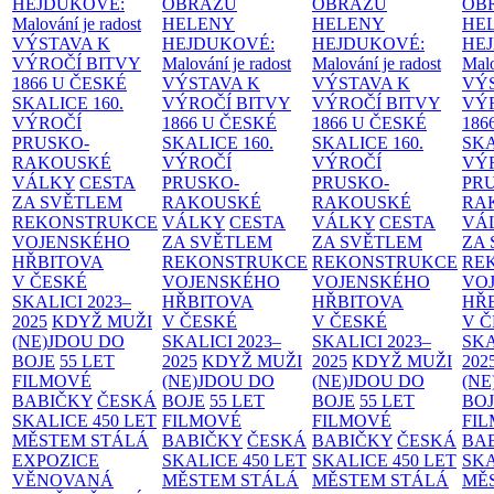
HEJDUKOVÉ:
OBRAZŮ
OBRAZŮ
OB
Malování je radost
HELENY
HELENY
HE
VÝSTAVA K
HEJDUKOVÉ:
HEJDUKOVÉ:
HE
VÝROČÍ BITVY
Malování je radost
Malování je radost
Malo
1866 U ČESKÉ
VÝSTAVA K
VÝSTAVA K
VÝ
SKALICE
160.
VÝROČÍ BITVY
VÝROČÍ BITVY
VÝ
VÝROČÍ
1866 U ČESKÉ
1866 U ČESKÉ
186
PRUSKO-
SKALICE
160.
SKALICE
160.
SK
RAKOUSKÉ
VÝROČÍ
VÝROČÍ
VÝ
VÁLKY
CESTA
PRUSKO-
PRUSKO-
PR
ZA SVĚTLEM
RAKOUSKÉ
RAKOUSKÉ
RA
REKONSTRUKCE
VÁLKY
CESTA
VÁLKY
CESTA
VÁ
VOJENSKÉHO
ZA SVĚTLEM
ZA SVĚTLEM
ZA
HŘBITOVA
REKONSTRUKCE
REKONSTRUKCE
RE
V ČESKÉ
VOJENSKÉHO
VOJENSKÉHO
VO
SKALICI 2023–
HŘBITOVA
HŘBITOVA
HŘ
2025
KDYŽ MUŽI
V ČESKÉ
V ČESKÉ
V 
(NE)JDOU DO
SKALICI 2023–
SKALICI 2023–
SKA
BOJE
55 LET
2025
KDYŽ MUŽI
2025
KDYŽ MUŽI
202
FILMOVÉ
(NE)JDOU DO
(NE)JDOU DO
(NE
BABIČKY
ČESKÁ
BOJE
55 LET
BOJE
55 LET
BO
SKALICE 450 LET
FILMOVÉ
FILMOVÉ
FI
MĚSTEM
STÁLÁ
BABIČKY
ČESKÁ
BABIČKY
ČESKÁ
BA
EXPOZICE
SKALICE 450 LET
SKALICE 450 LET
SKA
VĚNOVANÁ
MĚSTEM
STÁLÁ
MĚSTEM
STÁLÁ
MĚ