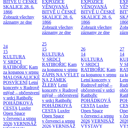
BITVĚ U ČESKÉ
EXPOZICE
EXPOZICE
EX
SKALICE 28. 6.
VĚNOVANÁ
VĚNOVANÁ
VĚ
1866
BITVĚ U ČESKÉ
BITVĚ U ČESKÉ
BIT
Zobrazit všechny
SKALICE 28. 6.
SKALICE 28. 6.
SKA
záznamy ze dne
1866
1866
186
Zobrazit všechny
Zobrazit všechny
Zobr
záznamy ze dne
záznamy ze dne
zázn
25
24
15
26
27
15
KULTURA
14
14
KULTURA
V SRDCI
KULTURA
KU
V SRDCI
RATIBOŘIC
Kam
V SRDCI
V S
RATIBOŘIC
Kam
za kopanou v srpnu
RATIBOŘIC
Kam
RAT
za kopanou v srpnu
ZÁPIS NA VÝLET
za kopanou v srpnu
za k
MALOSKALICKÉ
NA ZÁMEK
Letní koncerty v
Letn
POSVÍCENÍ
Letní
ŽLEBY
Letní
Rudrově mlýně –
Rud
koncerty v Rudrově
koncerty v Rudrově
občerstvení v srdci
obče
mlýně – občerstvení
mlýně – občerstvení
Ratibořic
Rati
v srdci Ratibořic
v srdci Ratibořic
POHÁDKOVÁ
PO
POHÁDKOVÁ
POHÁDKOVÁ
CESTA
Luxfer
CE
CESTA
Luxfer
CESTA
Luxfer
Open Space
Ope
Open Space
Open Space
v červenci a srpnu
v če
v červenci a srpnu
v červenci a srpnu
2026
VERNISÁŽ
202
2026
VERNISÁŽ
2026
VERNISÁŽ
VÝSTAVY
VÝ