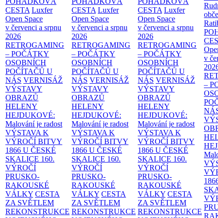
POHÁDKOVÁ
POHÁDKOVÁ
POHÁDKOVÁ
Rud
CESTA
Luxfer
CESTA
Luxfer
CESTA
Luxfer
obče
Open Space
Open Space
Open Space
Rati
v červenci a srpnu
v červenci a srpnu
v červenci a srpnu
PO
2026
2026
2026
CE
RETROGAMING
RETROGAMING
RETROGAMING
Ope
– POČÁTKY
– POČÁTKY
– POČÁTKY
v če
OSOBNÍCH
OSOBNÍCH
OSOBNÍCH
202
POČÍTAČŮ U
POČÍTAČŮ U
POČÍTAČŮ U
RE
NÁS
VERNISÁŽ
NÁS
VERNISÁŽ
NÁS
VERNISÁŽ
– 
VÝSTAVY
VÝSTAVY
VÝSTAVY
OS
OBRAZŮ
OBRAZŮ
OBRAZŮ
PO
HELENY
HELENY
HELENY
NÁ
HEJDUKOVÉ:
HEJDUKOVÉ:
HEJDUKOVÉ:
VÝ
Malování je radost
Malování je radost
Malování je radost
OB
VÝSTAVA K
VÝSTAVA K
VÝSTAVA K
HE
VÝROČÍ BITVY
VÝROČÍ BITVY
VÝROČÍ BITVY
HE
1866 U ČESKÉ
1866 U ČESKÉ
1866 U ČESKÉ
Malo
SKALICE
160.
SKALICE
160.
SKALICE
160.
VÝ
VÝROČÍ
VÝROČÍ
VÝROČÍ
VÝ
PRUSKO-
PRUSKO-
PRUSKO-
186
RAKOUSKÉ
RAKOUSKÉ
RAKOUSKÉ
SK
VÁLKY
CESTA
VÁLKY
CESTA
VÁLKY
CESTA
VÝ
ZA SVĚTLEM
ZA SVĚTLEM
ZA SVĚTLEM
PR
REKONSTRUKCE
REKONSTRUKCE
REKONSTRUKCE
RA