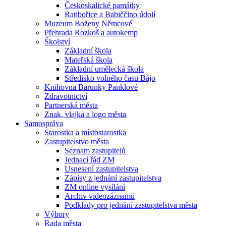
Českoskalické památky
Ratibořice a Babiččino údolí
Muzeum Boženy Němcové
Přehrada Rozkoš a autokemp
Školství
Základní škola
Mateřská škola
Základní umělecká škola
Středisko volného času Bájo
Knihovna Barunky Panklové
Zdravotnictví
Partnerská města
Znak, vlajka a logo města
Samospráva
Starostka a místostarostka
Zastupitelstvo města
Seznam zastupitelů
Jednací řád ZM
Usnesení zastupitelstva
Zápisy z jednání zastupitelstva
ZM online vysílání
Archiv videozáznamů
Podklady pro jednání zastupitelstva města
Výbory
Rada města