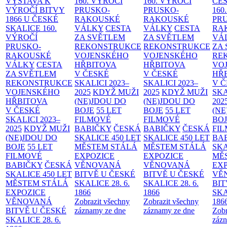
VÝSTAVA K
160. VÝROČÍ
160. VÝROČÍ
ČES
VÝROČÍ BITVY
PRUSKO-
PRUSKO-
160
1866 U ČESKÉ
RAKOUSKÉ
RAKOUSKÉ
PR
SKALICE
160.
VÁLKY
CESTA
VÁLKY
CESTA
RA
VÝROČÍ
ZA SVĚTLEM
ZA SVĚTLEM
VÁ
PRUSKO-
REKONSTRUKCE
REKONSTRUKCE
ZA
RAKOUSKÉ
VOJENSKÉHO
VOJENSKÉHO
RE
VÁLKY
CESTA
HŘBITOVA
HŘBITOVA
VO
ZA SVĚTLEM
V ČESKÉ
V ČESKÉ
HŘ
REKONSTRUKCE
SKALICI 2023–
SKALICI 2023–
V 
VOJENSKÉHO
2025
KDYŽ MUŽI
2025
KDYŽ MUŽI
SKA
HŘBITOVA
(NE)JDOU DO
(NE)JDOU DO
202
V ČESKÉ
BOJE
55 LET
BOJE
55 LET
(NE
SKALICI 2023–
FILMOVÉ
FILMOVÉ
BO
2025
KDYŽ MUŽI
BABIČKY
ČESKÁ
BABIČKY
ČESKÁ
FI
(NE)JDOU DO
SKALICE 450 LET
SKALICE 450 LET
BA
BOJE
55 LET
MĚSTEM
STÁLÁ
MĚSTEM
STÁLÁ
SKA
FILMOVÉ
EXPOZICE
EXPOZICE
MĚ
BABIČKY
ČESKÁ
VĚNOVANÁ
VĚNOVANÁ
EX
SKALICE 450 LET
BITVĚ U ČESKÉ
BITVĚ U ČESKÉ
VĚ
MĚSTEM
STÁLÁ
SKALICE 28. 6.
SKALICE 28. 6.
BIT
EXPOZICE
1866
1866
SKA
VĚNOVANÁ
Zobrazit všechny
Zobrazit všechny
186
BITVĚ U ČESKÉ
záznamy ze dne
záznamy ze dne
Zobr
SKALICE 28. 6.
zázn