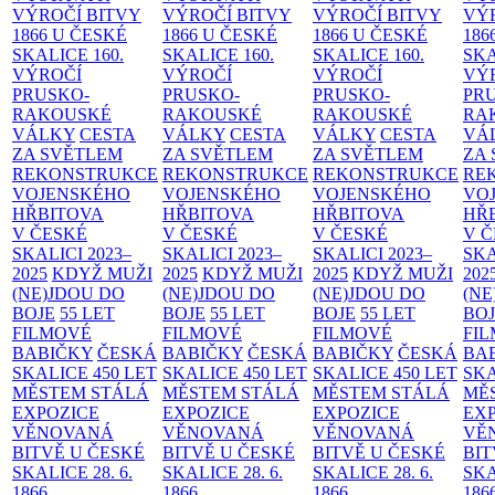
VÝROČÍ BITVY
VÝROČÍ BITVY
VÝROČÍ BITVY
VÝ
1866 U ČESKÉ
1866 U ČESKÉ
1866 U ČESKÉ
186
SKALICE
160.
SKALICE
160.
SKALICE
160.
SK
VÝROČÍ
VÝROČÍ
VÝROČÍ
VÝ
PRUSKO-
PRUSKO-
PRUSKO-
PR
RAKOUSKÉ
RAKOUSKÉ
RAKOUSKÉ
RA
VÁLKY
CESTA
VÁLKY
CESTA
VÁLKY
CESTA
VÁ
ZA SVĚTLEM
ZA SVĚTLEM
ZA SVĚTLEM
ZA
REKONSTRUKCE
REKONSTRUKCE
REKONSTRUKCE
RE
VOJENSKÉHO
VOJENSKÉHO
VOJENSKÉHO
VO
HŘBITOVA
HŘBITOVA
HŘBITOVA
HŘ
V ČESKÉ
V ČESKÉ
V ČESKÉ
V 
SKALICI 2023–
SKALICI 2023–
SKALICI 2023–
SKA
2025
KDYŽ MUŽI
2025
KDYŽ MUŽI
2025
KDYŽ MUŽI
202
(NE)JDOU DO
(NE)JDOU DO
(NE)JDOU DO
(NE
BOJE
55 LET
BOJE
55 LET
BOJE
55 LET
BO
FILMOVÉ
FILMOVÉ
FILMOVÉ
FI
BABIČKY
ČESKÁ
BABIČKY
ČESKÁ
BABIČKY
ČESKÁ
BA
SKALICE 450 LET
SKALICE 450 LET
SKALICE 450 LET
SKA
MĚSTEM
STÁLÁ
MĚSTEM
STÁLÁ
MĚSTEM
STÁLÁ
MĚ
EXPOZICE
EXPOZICE
EXPOZICE
EX
VĚNOVANÁ
VĚNOVANÁ
VĚNOVANÁ
VĚ
BITVĚ U ČESKÉ
BITVĚ U ČESKÉ
BITVĚ U ČESKÉ
BIT
SKALICE 28. 6.
SKALICE 28. 6.
SKALICE 28. 6.
SKA
1866
1866
1866
186