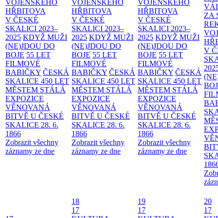
VOJENSKÉHO
VOJENSKÉHO
VOJENSKÉHO
VÁ
HŘBITOVA
HŘBITOVA
HŘBITOVA
ZA
V ČESKÉ
V ČESKÉ
V ČESKÉ
RE
SKALICI 2023–
SKALICI 2023–
SKALICI 2023–
VO
2025
KDYŽ MUŽI
2025
KDYŽ MUŽI
2025
KDYŽ MUŽI
HŘ
(NE)JDOU DO
(NE)JDOU DO
(NE)JDOU DO
V 
BOJE
55 LET
BOJE
55 LET
BOJE
55 LET
SKA
FILMOVÉ
FILMOVÉ
FILMOVÉ
202
BABIČKY
ČESKÁ
BABIČKY
ČESKÁ
BABIČKY
ČESKÁ
(NE
SKALICE 450 LET
SKALICE 450 LET
SKALICE 450 LET
BO
MĚSTEM
STÁLÁ
MĚSTEM
STÁLÁ
MĚSTEM
STÁLÁ
FI
EXPOZICE
EXPOZICE
EXPOZICE
BA
VĚNOVANÁ
VĚNOVANÁ
VĚNOVANÁ
SKA
BITVĚ U ČESKÉ
BITVĚ U ČESKÉ
BITVĚ U ČESKÉ
MĚ
SKALICE 28. 6.
SKALICE 28. 6.
SKALICE 28. 6.
EX
1866
1866
1866
VĚ
Zobrazit všechny
Zobrazit všechny
Zobrazit všechny
BIT
záznamy ze dne
záznamy ze dne
záznamy ze dne
SKA
186
Zobr
zázn
18
19
20
17
17
17