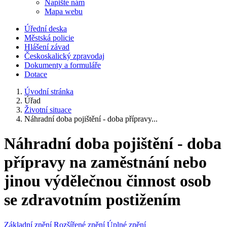
Napište nám
Mapa webu
Úřední deska
Městská policie
Hlášení závad
Českoskalický zpravodaj
Dokumenty a formuláře
Dotace
Úvodní stránka
Úřad
Životní situace
Náhradní doba pojištění - doba přípravy...
Náhradní doba pojištění - doba
přípravy na zaměstnání nebo
jinou výdělečnou činnost osob
se zdravotním postižením
Základní znění
Rozšířené znění
Úplné znění