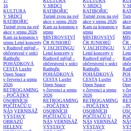
17
KULTURA
KULTURA
KU
16
V SRDCI
V SRDCI
V S
KULTURA
RATIBOŘIC
RATIBOŘIC
RAT
V SRDCI
Turisté zvou na své
Turisté zvou na své
Turi
RATIBOŘIC
akce v srpnu 2026
akce v srpnu 2026
akce
Turisté zvou na své
Kam za kopanou v
Kam za kopanou v
Kam
akce v srpnu 2026
srpnu
srpnu
srpn
Kam za kopanou v
MISTROVSTVÍ
MISTROVSTVÍ
MI
srpnu
Letní koncerty
ČR JUNIORŮ
ČR JUNIORŮ
ČR 
v Rudrově mlýně –
V JACHTINGU
V JACHTINGU
V 
občerstvení v srdci
Letní koncerty v
Letní koncerty v
Letn
Ratibořic
Rudrově mlýně –
Rudrově mlýně –
Rud
POHÁDKOVÁ
občerstvení v srdci
občerstvení v srdci
obče
CESTA
Luxfer
Ratibořic
Ratibořic
Rati
Open Space
POHÁDKOVÁ
POHÁDKOVÁ
PO
v červenci a srpnu
CESTA
Luxfer
CESTA
Luxfer
CE
2026
Open Space
Open Space
Ope
RETROGAMING
v červenci a srpnu
v červenci a srpnu
v če
– POČÁTKY
2026
2026
202
OSOBNÍCH
RETROGAMING
RETROGAMING
RE
POČÍTAČŮ U
– POČÁTKY
– POČÁTKY
– 
NÁS
VERNISÁŽ
OSOBNÍCH
OSOBNÍCH
OS
VÝSTAVY
POČÍTAČŮ U
POČÍTAČŮ U
PO
OBRAZŮ
NÁS
VERNISÁŽ
NÁS
VERNISÁŽ
NÁ
HELENY
VÝSTAVY
VÝSTAVY
VÝ