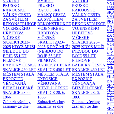
VÝROČÍ
VÝROČÍ
VÝROČÍ
VÝ
PRUSKO-
PRUSKO-
PRUSKO-
186
RAKOUSKÉ
RAKOUSKÉ
RAKOUSKÉ
SK
VÁLKY
CESTA
VÁLKY
CESTA
VÁLKY
CESTA
VÝ
ZA SVĚTLEM
ZA SVĚTLEM
ZA SVĚTLEM
PR
REKONSTRUKCE
REKONSTRUKCE
REKONSTRUKCE
RA
VOJENSKÉHO
VOJENSKÉHO
VOJENSKÉHO
VÁ
HŘBITOVA
HŘBITOVA
HŘBITOVA
ZA
V ČESKÉ
V ČESKÉ
V ČESKÉ
RE
SKALICI 2023–
SKALICI 2023–
SKALICI 2023–
VO
2025
KDYŽ MUŽI
2025
KDYŽ MUŽI
2025
KDYŽ MUŽI
HŘ
(NE)JDOU DO
(NE)JDOU DO
(NE)JDOU DO
V 
BOJE
55 LET
BOJE
55 LET
BOJE
55 LET
SKA
FILMOVÉ
FILMOVÉ
FILMOVÉ
202
BABIČKY
ČESKÁ
BABIČKY
ČESKÁ
BABIČKY
ČESKÁ
(NE
SKALICE 450 LET
SKALICE 450 LET
SKALICE 450 LET
BO
MĚSTEM
STÁLÁ
MĚSTEM
STÁLÁ
MĚSTEM
STÁLÁ
FI
EXPOZICE
EXPOZICE
EXPOZICE
BA
VĚNOVANÁ
VĚNOVANÁ
VĚNOVANÁ
SKA
BITVĚ U ČESKÉ
BITVĚ U ČESKÉ
BITVĚ U ČESKÉ
MĚ
SKALICE 28. 6.
SKALICE 28. 6.
SKALICE 28. 6.
EX
1866
1866
1866
VĚ
Zobrazit všechny
Zobrazit všechny
Zobrazit všechny
BIT
záznamy ze dne
záznamy ze dne
záznamy ze dne
SKA
186