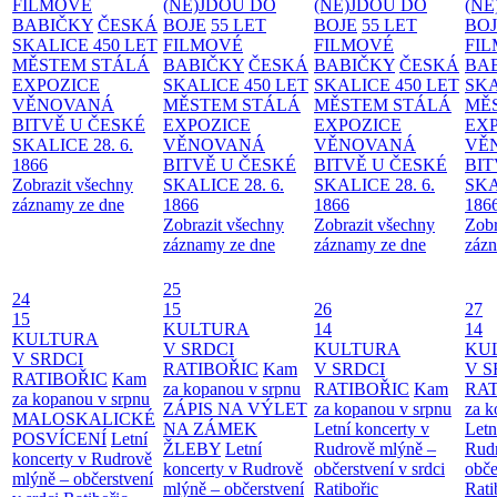
FILMOVÉ
(NE)JDOU DO
(NE)JDOU DO
(NE
BABIČKY
ČESKÁ
BOJE
55 LET
BOJE
55 LET
BO
SKALICE 450 LET
FILMOVÉ
FILMOVÉ
FI
MĚSTEM
STÁLÁ
BABIČKY
ČESKÁ
BABIČKY
ČESKÁ
BA
EXPOZICE
SKALICE 450 LET
SKALICE 450 LET
SKA
VĚNOVANÁ
MĚSTEM
STÁLÁ
MĚSTEM
STÁLÁ
MĚ
BITVĚ U ČESKÉ
EXPOZICE
EXPOZICE
EX
SKALICE 28. 6.
VĚNOVANÁ
VĚNOVANÁ
VĚ
1866
BITVĚ U ČESKÉ
BITVĚ U ČESKÉ
BIT
Zobrazit všechny
SKALICE 28. 6.
SKALICE 28. 6.
SKA
záznamy ze dne
1866
1866
186
Zobrazit všechny
Zobrazit všechny
Zobr
záznamy ze dne
záznamy ze dne
zázn
25
24
15
26
27
15
KULTURA
14
14
KULTURA
V SRDCI
KULTURA
KU
V SRDCI
RATIBOŘIC
Kam
V SRDCI
V S
RATIBOŘIC
Kam
za kopanou v srpnu
RATIBOŘIC
Kam
RAT
za kopanou v srpnu
ZÁPIS NA VÝLET
za kopanou v srpnu
za k
MALOSKALICKÉ
NA ZÁMEK
Letní koncerty v
Letn
POSVÍCENÍ
Letní
ŽLEBY
Letní
Rudrově mlýně –
Rud
koncerty v Rudrově
koncerty v Rudrově
občerstvení v srdci
obče
mlýně – občerstvení
mlýně – občerstvení
Ratibořic
Rati