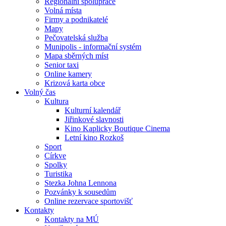
Regionální spolupráce
Volná místa
Firmy a podnikatelé
Mapy
Pečovatelská služba
Munipolis - informační systém
Mapa sběrných míst
Senior taxi
Online kamery
Krizová karta obce
Volný čas
Kultura
Kulturní kalendář
Jiřinkové slavnosti
Kino Kaplicky Boutique Cinema
Letní kino Rozkoš
Sport
Církve
Spolky
Turistika
Stezka Johna Lennona
Pozvánky k sousedům
Online rezervace sportovišť
Kontakty
Kontakty na MÚ