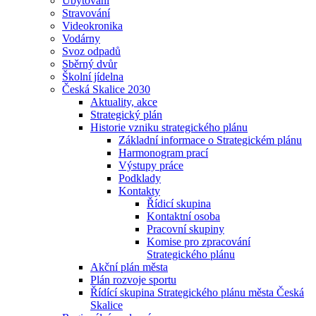
Ubytování
Stravování
Videokronika
Vodárny
Svoz odpadů
Sběrný dvůr
Školní jídelna
Česká Skalice 2030
Aktuality, akce
Strategický plán
Historie vzniku strategického plánu
Základní informace o Strategickém plánu
Harmonogram prací
Výstupy práce
Podklady
Kontakty
Řídicí skupina
Kontaktní osoba
Pracovní skupiny
Komise pro zpracování
Strategického plánu
Akční plán města
Plán rozvoje sportu
Řídící skupina Strategického plánu města Česká
Skalice