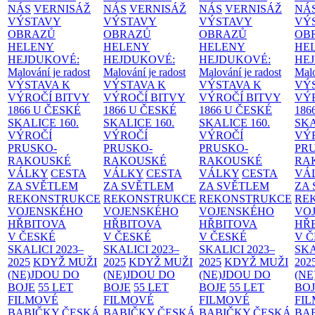
NÁS
VERNISÁŽ
NÁS
VERNISÁŽ
NÁS
VERNISÁŽ
NÁ
VÝSTAVY
VÝSTAVY
VÝSTAVY
VÝ
OBRAZŮ
OBRAZŮ
OBRAZŮ
OB
HELENY
HELENY
HELENY
HE
HEJDUKOVÉ:
HEJDUKOVÉ:
HEJDUKOVÉ:
HE
Malování je radost
Malování je radost
Malování je radost
Malo
VÝSTAVA K
VÝSTAVA K
VÝSTAVA K
VÝ
VÝROČÍ BITVY
VÝROČÍ BITVY
VÝROČÍ BITVY
VÝ
1866 U ČESKÉ
1866 U ČESKÉ
1866 U ČESKÉ
186
SKALICE
160.
SKALICE
160.
SKALICE
160.
SK
VÝROČÍ
VÝROČÍ
VÝROČÍ
VÝ
PRUSKO-
PRUSKO-
PRUSKO-
PR
RAKOUSKÉ
RAKOUSKÉ
RAKOUSKÉ
RA
VÁLKY
CESTA
VÁLKY
CESTA
VÁLKY
CESTA
VÁ
ZA SVĚTLEM
ZA SVĚTLEM
ZA SVĚTLEM
ZA
REKONSTRUKCE
REKONSTRUKCE
REKONSTRUKCE
RE
VOJENSKÉHO
VOJENSKÉHO
VOJENSKÉHO
VO
HŘBITOVA
HŘBITOVA
HŘBITOVA
HŘ
V ČESKÉ
V ČESKÉ
V ČESKÉ
V 
SKALICI 2023–
SKALICI 2023–
SKALICI 2023–
SKA
2025
KDYŽ MUŽI
2025
KDYŽ MUŽI
2025
KDYŽ MUŽI
202
(NE)JDOU DO
(NE)JDOU DO
(NE)JDOU DO
(NE
BOJE
55 LET
BOJE
55 LET
BOJE
55 LET
BO
FILMOVÉ
FILMOVÉ
FILMOVÉ
FI
BABIČKY
ČESKÁ
BABIČKY
ČESKÁ
BABIČKY
ČESKÁ
BA