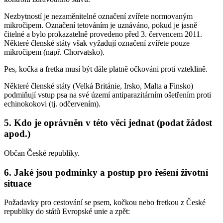
Nezbytností je nezaměnitelné označení zvířete normovaným
mikročipem. Označení tetováním je uznáváno, pokud je jasně
čitelné a bylo prokazatelně provedeno před 3. červencem 2011.
Některé členské státy však vyžadují označení zvířete pouze
mikročipem (např. Chorvatsko).
Pes, kočka a fretka musí být dále platně očkováni proti vzteklině.
Některé členské státy (Velká Británie, Irsko, Malta a Finsko)
podmiňují vstup psa na své území antiparazitárním ošetřením proti
echinokokovi (tj. odčervením).
5. Kdo je oprávněn v této věci jednat (podat žádost
apod.)
Občan České republiky.
6. Jaké jsou podmínky a postup pro řešení životní
situace
Požadavky pro cestování se psem, kočkou nebo fretkou z České
republiky do států Evropské unie a zpět: