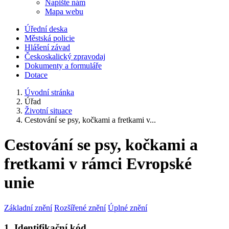
Napište nám
Mapa webu
Úřední deska
Městská policie
Hlášení závad
Českoskalický zpravodaj
Dokumenty a formuláře
Dotace
Úvodní stránka
Úřad
Životní situace
Cestování se psy, kočkami a fretkami v...
Cestování se psy, kočkami a
fretkami v rámci Evropské
unie
Základní znění
Rozšířené znění
Úplné znění
1. Identifikační kód