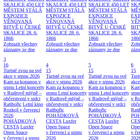
SKALICE 450 LET
SKALICE 450 LET
SKALICE 450 LET
SKA
MĚSTEM
STÁLÁ
MĚSTEM
STÁLÁ
MĚSTEM
STÁLÁ
MĚ
EXPOZICE
EXPOZICE
EXPOZICE
EX
VĚNOVANÁ
VĚNOVANÁ
VĚNOVANÁ
VĚ
BITVĚ U ČESKÉ
BITVĚ U ČESKÉ
BITVĚ U ČESKÉ
BIT
SKALICE 28. 6.
SKALICE 28. 6.
SKALICE 28. 6.
SKA
1866
1866
1866
186
Zobrazit všechny
Zobrazit všechny
Zobrazit všechny
Zobr
záznamy ze dne
záznamy ze dne
záznamy ze dne
zázn
3
16
4
5
6
Turisté zvou na své
15
15
15
akce v srpnu 2026
Turisté zvou na své
Turisté zvou na své
Turi
Kam za kopanou v
akce v srpnu 2026
akce v srpnu 2026
akce
srpnu
Letní koncerty
Kam za kopanou v
Kam za kopanou v
Kam
v Rudrově mlýně –
srpnu
Letní koncerty
srpnu
Letní koncerty
srp
občerstvení v srdci
v Rudrově mlýně –
v Rudrově mlýně –
v Ru
Ratibořic
Letní kino
občerstvení v srdci
občerstvení v srdci
obče
Rozkoš v červenci
Ratibořic
Ratibořic
Rati
2026
POHÁDKOVÁ
POHÁDKOVÁ
PO
POHÁDKOVÁ
CESTA
Luxfer
CESTA
Luxfer
CE
CESTA
Luxfer
Open Space
Open Space
Ope
Open Space
v červenci a srpnu
v červenci a srpnu
v če
v červenci a srpnu
2026
2026
202