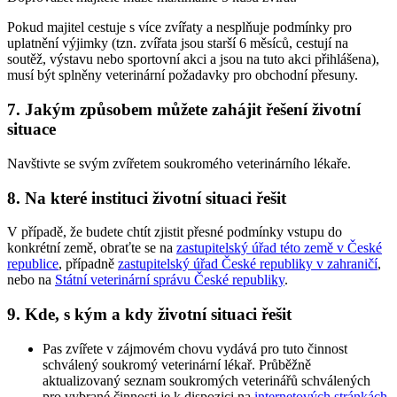
Pokud majitel cestuje s více zvířaty a nesplňuje podmínky pro
uplatnění výjimky (tzn. zvířata jsou starší 6 měsíců, cestují na
soutěž, výstavu nebo sportovní akci a jsou na tuto akci přihlášena),
musí být splněny veterinární požadavky pro obchodní přesuny.
7. Jakým způsobem můžete zahájit řešení životní
situace
Navštivte se svým zvířetem soukromého veterinárního lékaře.
8. Na které instituci životní situaci řešit
V případě, že budete chtít zjistit přesné podmínky vstupu do
konkrétní země, obraťte se na
zastupitelský úřad této země v České
republice
, případně
zastupitelský úřad České republiky v zahraničí
,
nebo na
Státní veterinární správu České republiky
.
9. Kde, s kým a kdy životní situaci řešit
Pas zvířete v zájmovém chovu vydává pro tuto činnost
schválený soukromý veterinární lékař. Průběžně
aktualizovaný seznam soukromých veterinářů schválených
pro vybrané činnosti je k dispozici na
internetových stránkách