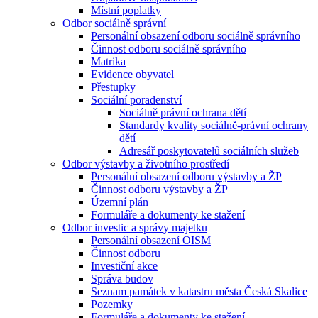
Místní poplatky
Odbor sociálně správní
Personální obsazení odboru sociálně správního
Činnost odboru sociálně správního
Matrika
Evidence obyvatel
Přestupky
Sociální poradenství
Sociálně právní ochrana dětí
Standardy kvality sociálně-právní ochrany
dětí
Adresář poskytovatelů sociálních služeb
Odbor výstavby a životního prostředí
Personální obsazení odboru výstavby a ŽP
Činnost odboru výstavby a ŽP
Územní plán
Formuláře a dokumenty ke stažení
Odbor investic a správy majetku
Personální obsazení OISM
Činnost odboru
Investiční akce
Správa budov
Seznam památek v katastru města Česká Skalice
Pozemky
Formuláře a dokumenty ke stažení