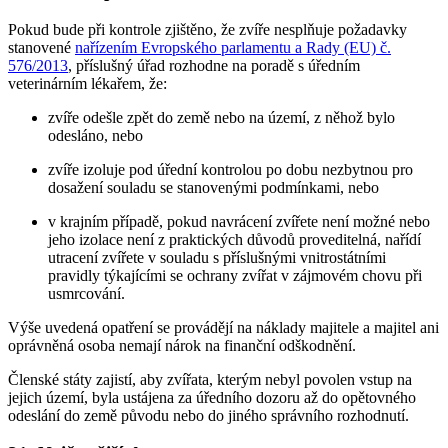
Pokud bude při kontrole zjištěno, že zvíře nesplňuje požadavky
stanovené
nařízením Evropského parlamentu a Rady (EU) č.
576/2013
, příslušný úřad rozhodne na poradě s úředním
veterinárním lékařem, že:
zvíře odešle zpět do země nebo na území, z něhož bylo
odesláno, nebo
zvíře izoluje pod úřední kontrolou po dobu nezbytnou pro
dosažení souladu se stanovenými podmínkami, nebo
v krajním případě, pokud navrácení zvířete není možné nebo
jeho izolace není z praktických důvodů proveditelná, nařídí
utracení zvířete v souladu s příslušnými vnitrostátními
pravidly týkajícími se ochrany zvířat v zájmovém chovu při
usmrcování.
Výše uvedená opatření se provádějí na náklady majitele a majitel ani
oprávněná osoba nemají nárok na finanční odškodnění.
Členské státy zajistí, aby zvířata, kterým nebyl povolen vstup na
jejich území, byla ustájena za úředního dozoru až do opětovného
odeslání do země původu nebo do jiného správního rozhodnutí.