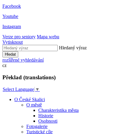
Facebook
Youtube
Instagram
Verze pro seniory
Mapa webu
Vytisknout
Hledaný výraz
Hledat
rozšířené vyhledávání
cz
Překlad (translations)
Select Language
▼
O České Skalici
O městě
Charakteristika města
Historie
Osobnosti
Fotogalerie
Turistické cíle