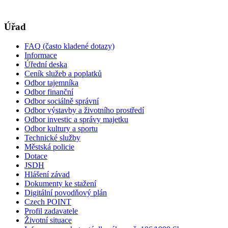
Úřad
FAQ (často kladené dotazy)
Informace
Úřední deska
Ceník služeb a poplatků
Odbor tajemníka
Odbor finanční
Odbor sociálně správní
Odbor výstavby a životního prostředí
Odbor investic a správy majetku
Odbor kultury a sportu
Technické služby
Městská policie
Dotace
JSDH
Hlášení závad
Dokumenty ke stažení
Digitální povodňový plán
Czech POINT
Profil zadavatele
Životní situace