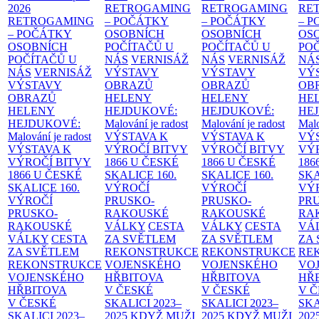
2026
RETROGAMING
RETROGAMING
RE
RETROGAMING
– POČÁTKY
– POČÁTKY
– 
– POČÁTKY
OSOBNÍCH
OSOBNÍCH
OS
OSOBNÍCH
POČÍTAČŮ U
POČÍTAČŮ U
PO
POČÍTAČŮ U
NÁS
VERNISÁŽ
NÁS
VERNISÁŽ
NÁ
NÁS
VERNISÁŽ
VÝSTAVY
VÝSTAVY
VÝ
VÝSTAVY
OBRAZŮ
OBRAZŮ
OB
OBRAZŮ
HELENY
HELENY
HE
HELENY
HEJDUKOVÉ:
HEJDUKOVÉ:
HE
HEJDUKOVÉ:
Malování je radost
Malování je radost
Malo
Malování je radost
VÝSTAVA K
VÝSTAVA K
VÝ
VÝSTAVA K
VÝROČÍ BITVY
VÝROČÍ BITVY
VÝ
VÝROČÍ BITVY
1866 U ČESKÉ
1866 U ČESKÉ
186
1866 U ČESKÉ
SKALICE
160.
SKALICE
160.
SK
SKALICE
160.
VÝROČÍ
VÝROČÍ
VÝ
VÝROČÍ
PRUSKO-
PRUSKO-
PR
PRUSKO-
RAKOUSKÉ
RAKOUSKÉ
RA
RAKOUSKÉ
VÁLKY
CESTA
VÁLKY
CESTA
VÁ
VÁLKY
CESTA
ZA SVĚTLEM
ZA SVĚTLEM
ZA
ZA SVĚTLEM
REKONSTRUKCE
REKONSTRUKCE
RE
REKONSTRUKCE
VOJENSKÉHO
VOJENSKÉHO
VO
VOJENSKÉHO
HŘBITOVA
HŘBITOVA
HŘ
HŘBITOVA
V ČESKÉ
V ČESKÉ
V 
V ČESKÉ
SKALICI 2023–
SKALICI 2023–
SKA
SKALICI 2023–
2025
KDYŽ MUŽI
2025
KDYŽ MUŽI
202