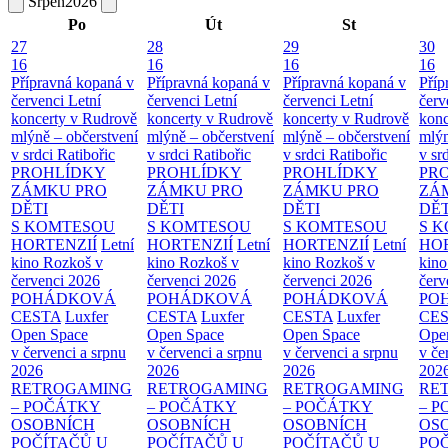
Srpen
2026
Po
Út
St
27
28
29
30
16
16
16
16
Přípravná kopaná v
Přípravná kopaná v
Přípravná kopaná v
Příp
červenci
Letní
červenci
Letní
červenci
Letní
červ
koncerty v Rudrově
koncerty v Rudrově
koncerty v Rudrově
konc
mlýně – občerstvení
mlýně – občerstvení
mlýně – občerstvení
mlýn
v srdci Ratibořic
v srdci Ratibořic
v srdci Ratibořic
v sr
PROHLÍDKY
PROHLÍDKY
PROHLÍDKY
PR
ZÁMKU PRO
ZÁMKU PRO
ZÁMKU PRO
ZÁ
DĚTI
DĚTI
DĚTI
DĚT
S KOMTESOU
S KOMTESOU
S KOMTESOU
S 
HORTENZIÍ
Letní
HORTENZIÍ
Letní
HORTENZIÍ
Letní
HOR
kino Rozkoš v
kino Rozkoš v
kino Rozkoš v
kino
červenci 2026
červenci 2026
červenci 2026
červ
POHÁDKOVÁ
POHÁDKOVÁ
POHÁDKOVÁ
PO
CESTA
Luxfer
CESTA
Luxfer
CESTA
Luxfer
CE
Open Space
Open Space
Open Space
Ope
v červenci a srpnu
v červenci a srpnu
v červenci a srpnu
v če
2026
2026
2026
202
RETROGAMING
RETROGAMING
RETROGAMING
RE
– POČÁTKY
– POČÁTKY
– POČÁTKY
– 
OSOBNÍCH
OSOBNÍCH
OSOBNÍCH
OS
POČÍTAČŮ U
POČÍTAČŮ U
POČÍTAČŮ U
PO