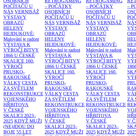
OSOBNÍCH
RETROGAMING
RETROGAMING
RE
POČÍTAČŮ U
– POČÁTKY
– POČÁTKY
– 
NÁS
VERNISÁŽ
OSOBNÍCH
OSOBNÍCH
OS
VÝSTAVY
POČÍTAČŮ U
POČÍTAČŮ U
PO
OBRAZŮ
NÁS
VERNISÁŽ
NÁS
VERNISÁŽ
NÁ
HELENY
VÝSTAVY
VÝSTAVY
VÝ
HEJDUKOVÉ:
OBRAZŮ
OBRAZŮ
OB
Malování je radost
HELENY
HELENY
HE
VÝSTAVA K
HEJDUKOVÉ:
HEJDUKOVÉ:
HE
VÝROČÍ BITVY
Malování je radost
Malování je radost
Malo
1866 U ČESKÉ
VÝSTAVA K
VÝSTAVA K
VÝ
SKALICE
160.
VÝROČÍ BITVY
VÝROČÍ BITVY
VÝ
VÝROČÍ
1866 U ČESKÉ
1866 U ČESKÉ
186
PRUSKO-
SKALICE
160.
SKALICE
160.
SK
RAKOUSKÉ
VÝROČÍ
VÝROČÍ
VÝ
VÁLKY
CESTA
PRUSKO-
PRUSKO-
PR
ZA SVĚTLEM
RAKOUSKÉ
RAKOUSKÉ
RA
REKONSTRUKCE
VÁLKY
CESTA
VÁLKY
CESTA
VÁ
VOJENSKÉHO
ZA SVĚTLEM
ZA SVĚTLEM
ZA
HŘBITOVA
REKONSTRUKCE
REKONSTRUKCE
RE
V ČESKÉ
VOJENSKÉHO
VOJENSKÉHO
VO
SKALICI 2023–
HŘBITOVA
HŘBITOVA
HŘ
2025
KDYŽ MUŽI
V ČESKÉ
V ČESKÉ
V 
(NE)JDOU DO
SKALICI 2023–
SKALICI 2023–
SKA
BOJE
55 LET
2025
KDYŽ MUŽI
2025
KDYŽ MUŽI
202