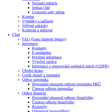
Seznam radních
Jednací řád
Usnesení rady města
Komise
Vyhlášky a nařízení
Veřejné zakázky
Kontrola a stížnosti
Úřad
FAQ (často kladené dotazy)
Informace
Kontakty
E-podatelna
Povinné informace
Výroční zpráva
Informace o zpracování osobních údajů (GDPR)
Úřední deska
Ceník služeb a poplatků
Odbor tajemníka
Personální obsazení odboru tajemníka MěÚ
Činnost odboru tajemníka
Odbor finanční
Personální obsazení odboru finančního
Činnost odboru finančního
Rozpočty
Odpadové hospodářství