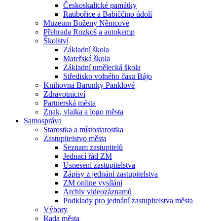
Českoskalické památky
Ratibořice a Babiččino údolí
Muzeum Boženy Němcové
Přehrada Rozkoš a autokemp
Školství
Základní škola
Mateřská škola
Základní umělecká škola
Středisko volného času Bájo
Knihovna Barunky Panklové
Zdravotnictví
Partnerská města
Znak, vlajka a logo města
Samospráva
Starostka a místostarostka
Zastupitelstvo města
Seznam zastupitelů
Jednací řád ZM
Usnesení zastupitelstva
Zápisy z jednání zastupitelstva
ZM online vysílání
Archiv videozáznamů
Podklady pro jednání zastupitelstva města
Výbory
Rada města