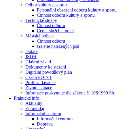
Odbor kultury a sportu
Personální obsazení odboru kultury a sportu
Činnost odboru kultury a sportu
Technické služby
Činnost odboru
Ceník služeb a prací
Městská policie
Činnost odboru
Galerie nalezených psů
Dotace
JSDH
Hlášení závad
Dokumenty ke stažení
Digitální povodňový plán
Czech POINT
Profil zadavatele
Životní situace
Informace poskytnuté dle zákona č. 106⁄1999 Sb.
Praktické info
Aktuality
Zpravodaj
Informační centrum
Informační centrum
Doprava