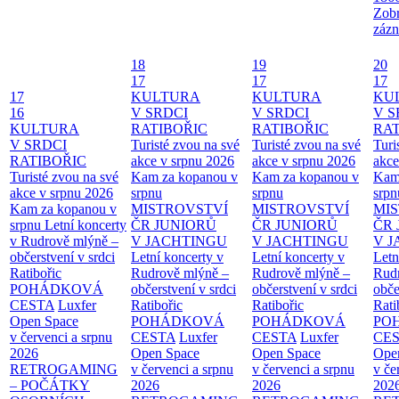
Zobr
zázn
18
19
20
17
17
17
17
KULTURA
KULTURA
KU
16
V SRDCI
V SRDCI
V S
KULTURA
RATIBOŘIC
RATIBOŘIC
RAT
V SRDCI
Turisté zvou na své
Turisté zvou na své
Turi
RATIBOŘIC
akce v srpnu 2026
akce v srpnu 2026
akce
Turisté zvou na své
Kam za kopanou v
Kam za kopanou v
Kam
akce v srpnu 2026
srpnu
srpnu
srpn
Kam za kopanou v
MISTROVSTVÍ
MISTROVSTVÍ
MI
srpnu
Letní koncerty
ČR JUNIORŮ
ČR JUNIORŮ
ČR 
v Rudrově mlýně –
V JACHTINGU
V JACHTINGU
V 
občerstvení v srdci
Letní koncerty v
Letní koncerty v
Letn
Ratibořic
Rudrově mlýně –
Rudrově mlýně –
Rud
POHÁDKOVÁ
občerstvení v srdci
občerstvení v srdci
obče
CESTA
Luxfer
Ratibořic
Ratibořic
Rati
Open Space
POHÁDKOVÁ
POHÁDKOVÁ
PO
v červenci a srpnu
CESTA
Luxfer
CESTA
Luxfer
CE
2026
Open Space
Open Space
Ope
RETROGAMING
v červenci a srpnu
v červenci a srpnu
v če
– POČÁTKY
2026
2026
202