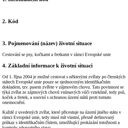
2. Kód
3. Pojmenování (název) životní situace
Cestování se psy, kočkami a fretkami v rámci Evropské unie
4. Základní informace k životní situaci
Od 1. října 2004 je možné cestovat s některými zvířaty po členských
státech Evropské unie pouze se sjednoceným identifikačním
dokladem, tzv. pasem zvířete v zájmovém chovu. Tato povinnost se
týká zvířat ze zájmových chovů vnímavých vůči vzteklině, tedy psů,
koček a fretek, a souvisí s ochranou území států proti tomuto
onemocnění.
Každé z uvedených zvířat, které přicestuje na území jiného státu v
rámci Evropské unie, tedy musí mít vlastní, přesně definovaný
průkaz s identifikačním číslem, umožňující prokázání totožnosti a
kontrolu zdravotního stavu.