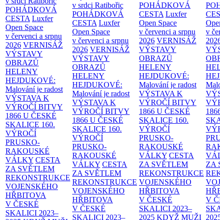
v srdci Ratibořic
v srdci Ratibořic
POHÁDKOVÁ
PO
POHÁDKOVÁ
POHÁDKOVÁ
CESTA
Luxfer
CE
CESTA
Luxfer
CESTA
Luxfer
Open Space
Ope
Open Space
Open Space
v červenci a srpnu
v če
v červenci a srpnu
v červenci a srpnu
2026
VERNISÁŽ
202
2026
VERNISÁŽ
2026
VERNISÁŽ
VÝSTAVY
VÝ
VÝSTAVY
VÝSTAVY
OBRAZŮ
OB
OBRAZŮ
OBRAZŮ
HELENY
HE
HELENY
HELENY
HEJDUKOVÉ:
HE
HEJDUKOVÉ:
HEJDUKOVÉ:
Malování je radost
Malo
Malování je radost
Malování je radost
VÝSTAVA K
VÝ
VÝSTAVA K
VÝSTAVA K
VÝROČÍ BITVY
VÝ
VÝROČÍ BITVY
VÝROČÍ BITVY
1866 U ČESKÉ
186
1866 U ČESKÉ
1866 U ČESKÉ
SKALICE
160.
SK
SKALICE
160.
SKALICE
160.
VÝROČÍ
VÝ
VÝROČÍ
VÝROČÍ
PRUSKO-
PR
PRUSKO-
PRUSKO-
RAKOUSKÉ
RA
RAKOUSKÉ
RAKOUSKÉ
VÁLKY
CESTA
VÁ
VÁLKY
CESTA
VÁLKY
CESTA
ZA SVĚTLEM
ZA
ZA SVĚTLEM
ZA SVĚTLEM
REKONSTRUKCE
RE
REKONSTRUKCE
REKONSTRUKCE
VOJENSKÉHO
VO
VOJENSKÉHO
VOJENSKÉHO
HŘBITOVA
HŘ
HŘBITOVA
HŘBITOVA
V ČESKÉ
V 
V ČESKÉ
V ČESKÉ
SKALICI 2023–
SKA
SKALICI 2023–
SKALICI 2023–
2025
KDYŽ MUŽI
202