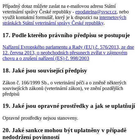
Případný dotaz můžete zaslat na e-mailovou adresu Státní
veterinární správy České republiky -
epodatelna@svscr.cz
, nebo
využít kontaktní formulář, který je k dispozici na
internetových
stránkách Státní veterinární správy České republiky
.
17. Podle kterého právního předpisu se postupuje
Nařízení Evropského parlamentu a Rady (EU) č. 576/2013, ze dne
12. června 2013, o neobchodních přesunech zvířat v zájmovém
chovu a o zrušení nařízení (ES) č. 998/2003
18. Jaké jsou související předpisy
Zákon č. 166/1999 Sb., o veterinární péči a o změně některých
souvisejících zákonů (veterinární zákon), ve znění pozdějších
předpisů
19. Jaké jsou opravné prostředky a jak se uplatňují
Opravné prostředky nejsou stanoveny.
20. Jaké sankce mohou být uplatněny v případě
nedodržení povinností