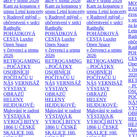
akce v srpnu 2026
akce v srpnu 2026
akce v srpnu 2026
MO
Kam za kopanou v
Kam za kopanou v
Kam za kopanou v
BA
srpnu
Letní koncerty
srpnu
Letní koncerty
srpnu
Letní koncerty
zvou
v Rudrově mlýně –
v Rudrově mlýně –
v Rudrově mlýně –
v sr
občerstvení v srdci
občerstvení v srdci
občerstvení v srdci
za k
Ratibořic
Ratibořic
Ratibořic
Letn
POHÁDKOVÁ
POHÁDKOVÁ
POHÁDKOVÁ
Rud
CESTA
Luxfer
CESTA
Luxfer
CESTA
Luxfer
obče
Open Space
Open Space
Open Space
Rati
v červenci a srpnu
v červenci a srpnu
v červenci a srpnu
PO
2026
2026
2026
CE
RETROGAMING
RETROGAMING
RETROGAMING
Ope
– POČÁTKY
– POČÁTKY
– POČÁTKY
v če
OSOBNÍCH
OSOBNÍCH
OSOBNÍCH
202
POČÍTAČŮ U
POČÍTAČŮ U
POČÍTAČŮ U
RE
NÁS
VERNISÁŽ
NÁS
VERNISÁŽ
NÁS
VERNISÁŽ
– 
VÝSTAVY
VÝSTAVY
VÝSTAVY
OS
OBRAZŮ
OBRAZŮ
OBRAZŮ
PO
HELENY
HELENY
HELENY
NÁ
HEJDUKOVÉ:
HEJDUKOVÉ:
HEJDUKOVÉ:
VÝ
Malování je radost
Malování je radost
Malování je radost
OB
VÝSTAVA K
VÝSTAVA K
VÝSTAVA K
HE
VÝROČÍ BITVY
VÝROČÍ BITVY
VÝROČÍ BITVY
HE
1866 U ČESKÉ
1866 U ČESKÉ
1866 U ČESKÉ
Malo
SKALICE
160.
SKALICE
160.
SKALICE
160.
VÝ