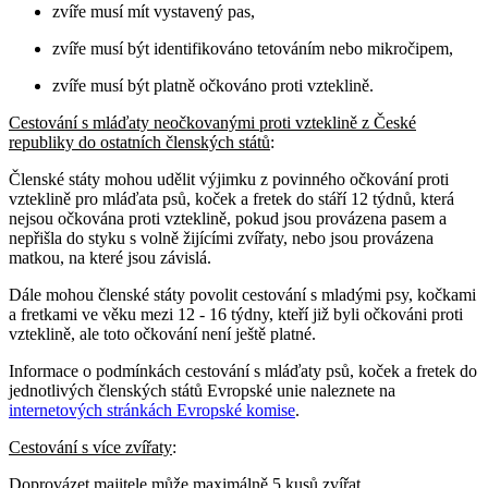
zvíře musí mít vystavený pas,
zvíře musí být identifikováno tetováním nebo mikročipem,
zvíře musí být platně očkováno proti vzteklině.
Cestování s mláďaty neočkovanými proti vzteklině z České
republiky do ostatních členských států
:
Členské státy mohou udělit výjimku z povinného očkování proti
vzteklině pro mláďata psů, koček a fretek do stáří 12 týdnů, která
nejsou očkována proti vzteklině, pokud jsou provázena pasem a
nepřišla do styku s volně žijícími zvířaty, nebo jsou provázena
matkou, na které jsou závislá.
Dále mohou členské státy povolit cestování s mladými psy, kočkami
a fretkami ve věku mezi 12 - 16 týdny, kteří již byli očkováni proti
vzteklině, ale toto očkování není ještě platné.
Informace o podmínkách cestování s mláďaty psů, koček a fretek do
jednotlivých členských států Evropské unie naleznete na
internetových stránkách Evropské komise
.
Cestování s více zvířaty
:
Doprovázet majitele může maximálně 5 kusů zvířat.