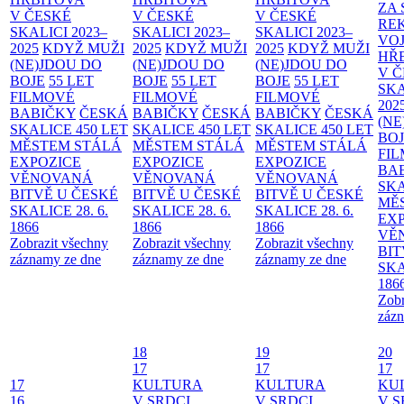
ZA
V ČESKÉ
V ČESKÉ
V ČESKÉ
RE
SKALICI 2023–
SKALICI 2023–
SKALICI 2023–
VO
2025
KDYŽ MUŽI
2025
KDYŽ MUŽI
2025
KDYŽ MUŽI
HŘ
(NE)JDOU DO
(NE)JDOU DO
(NE)JDOU DO
V 
BOJE
55 LET
BOJE
55 LET
BOJE
55 LET
SKA
FILMOVÉ
FILMOVÉ
FILMOVÉ
202
BABIČKY
ČESKÁ
BABIČKY
ČESKÁ
BABIČKY
ČESKÁ
(NE
SKALICE 450 LET
SKALICE 450 LET
SKALICE 450 LET
BO
MĚSTEM
STÁLÁ
MĚSTEM
STÁLÁ
MĚSTEM
STÁLÁ
FI
EXPOZICE
EXPOZICE
EXPOZICE
BA
VĚNOVANÁ
VĚNOVANÁ
VĚNOVANÁ
SKA
BITVĚ U ČESKÉ
BITVĚ U ČESKÉ
BITVĚ U ČESKÉ
MĚ
SKALICE 28. 6.
SKALICE 28. 6.
SKALICE 28. 6.
EX
1866
1866
1866
VĚ
Zobrazit všechny
Zobrazit všechny
Zobrazit všechny
BIT
záznamy ze dne
záznamy ze dne
záznamy ze dne
SKA
186
Zobr
zázn
18
19
20
17
17
17
17
KULTURA
KULTURA
KU
16
V SRDCI
V SRDCI
V S