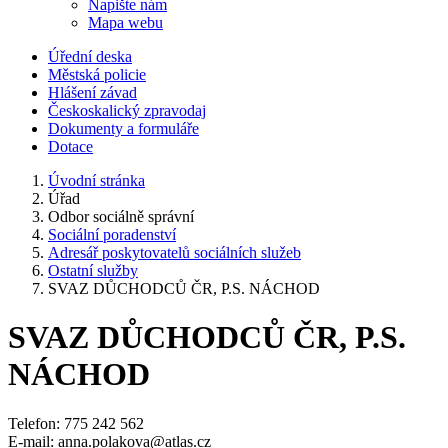
Napište nám
Mapa webu
Úřední deska
Městská policie
Hlášení závad
Českoskalický zpravodaj
Dokumenty a formuláře
Dotace
Úvodní stránka
Úřad
Odbor sociálně správní
Sociální poradenství
Adresář poskytovatelů sociálních služeb
Ostatní služby
SVAZ DŮCHODCŮ ČR, P.S. NÁCHOD
SVAZ DŮCHODCŮ ČR, P.S.
NÁCHOD
Telefon: 775 242 562
E-mail: anna.polakova@atlas.cz