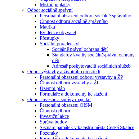
Místní poplatky
Odbor sociálně správní
Personální obsazení odboru sociálně správního
Činnost odboru sociálně správního
Matrika
Evidence obyvatel
Přestupky
Sociální poradenství
Sociálně právní ochrana dětí
Standardy kvality sociálně-právní ochrany
dětí
Adresář poskytovatelů sociálních služeb
Odbor výstavby a životního prostředí
Personální obsazení odboru výstavby a ŽP
Činnost odboru výstavby a ŽP
Územní plán
Formuláře a dokumenty ke stažení
Odbor investic a správy majetku
Personální obsazení OISM
Činnost odboru
Investiční akce
Správa budov
Seznam památek v katastru města Česká Skalice
Pozemky
Formuláře a dokumenty ke stažení