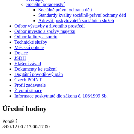
Sociální poradenství
Sociálně právní ochrana dětí
Standardy kvality sociálně-právní ochrany dětí
Adresář poskytovatelů sociálních služeb
Odbor výstavby a životního prostředí
Odbor investic a správy majetku
Odbor kultury a sportu
Technické služby
Městská policie
Dotace
JSDH
Hlášení závad
Dokumenty ke stažení
Digitální povodňový plán
Czech POINT
Profil zadavatele
Životní situace
Informace poskytnuté dle zákona č. 106⁄1999 Sb.
Úřední hodiny
Pondělí
8:00-12.00 / 13.00-17.00