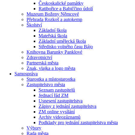
Českoskalické památky
Ratibořice a Babiččino údolí
Muzeum Boženy Němcové
Přehrada Rozkoš a autokemp
Školství
Základní škola
Mateřská škola
Základní umělecká škola
Středisko volného času Bájo
Knihovna Barunky Panklové
Zdravotnictví
Partnerská města
Znak, vlajka a logo města
Samospráva
Starostka a místostarostka
Zastupitelstvo města
Seznam zastupitelů
Jednací řád ZM
Usnesení zastupitelstva
Zápisy z jednání zastupitelstva
ZM online vysílání
Archiv videozáznamů
Podklady pro jednání zastupitelstva města
Výbory
Rada města