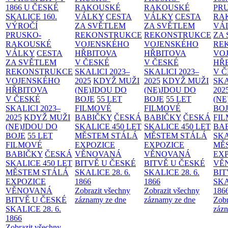
1866 U ČESKÉ
RAKOUSKÉ
RAKOUSKÉ
PR
SKALICE
160.
VÁLKY
CESTA
VÁLKY
CESTA
RA
VÝROČÍ
ZA SVĚTLEM
ZA SVĚTLEM
VÁ
PRUSKO-
REKONSTRUKCE
REKONSTRUKCE
ZA
RAKOUSKÉ
VOJENSKÉHO
VOJENSKÉHO
RE
VÁLKY
CESTA
HŘBITOVA
HŘBITOVA
VO
ZA SVĚTLEM
V ČESKÉ
V ČESKÉ
HŘ
REKONSTRUKCE
SKALICI 2023–
SKALICI 2023–
V 
VOJENSKÉHO
2025
KDYŽ MUŽI
2025
KDYŽ MUŽI
SKA
HŘBITOVA
(NE)JDOU DO
(NE)JDOU DO
202
V ČESKÉ
BOJE
55 LET
BOJE
55 LET
(NE
SKALICI 2023–
FILMOVÉ
FILMOVÉ
BO
2025
KDYŽ MUŽI
BABIČKY
ČESKÁ
BABIČKY
ČESKÁ
FI
(NE)JDOU DO
SKALICE 450 LET
SKALICE 450 LET
BA
BOJE
55 LET
MĚSTEM
STÁLÁ
MĚSTEM
STÁLÁ
SKA
FILMOVÉ
EXPOZICE
EXPOZICE
MĚ
BABIČKY
ČESKÁ
VĚNOVANÁ
VĚNOVANÁ
EX
SKALICE 450 LET
BITVĚ U ČESKÉ
BITVĚ U ČESKÉ
VĚ
MĚSTEM
STÁLÁ
SKALICE 28. 6.
SKALICE 28. 6.
BIT
EXPOZICE
1866
1866
SKA
VĚNOVANÁ
Zobrazit všechny
Zobrazit všechny
186
BITVĚ U ČESKÉ
záznamy ze dne
záznamy ze dne
Zobr
SKALICE 28. 6.
zázn
1866
Zobrazit všechny