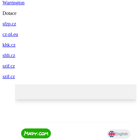
Warrington
Dotace
sfzp.cz
cz-pl.eu
khk.cz
sfdi.cz
szif.cz
szif.cz