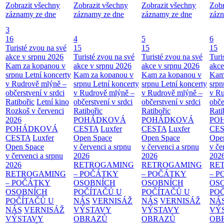
Zobrazit všechny
Zobrazit všechny
Zobrazit všechny
Zobr
záznamy ze dne
záznamy ze dne
záznamy ze dne
zázn
3
16
4
5
6
Turisté zvou na své
15
15
15
akce v srpnu 2026
Turisté zvou na své
Turisté zvou na své
Turi
Kam za kopanou v
akce v srpnu 2026
akce v srpnu 2026
akce
srpnu
Letní koncerty
Kam za kopanou v
Kam za kopanou v
Kam
v Rudrově mlýně –
srpnu
Letní koncerty
srpnu
Letní koncerty
srp
občerstvení v srdci
v Rudrově mlýně –
v Rudrově mlýně –
v Ru
Ratibořic
Letní kino
občerstvení v srdci
občerstvení v srdci
obče
Rozkoš v červenci
Ratibořic
Ratibořic
Rati
2026
POHÁDKOVÁ
POHÁDKOVÁ
PO
POHÁDKOVÁ
CESTA
Luxfer
CESTA
Luxfer
CE
CESTA
Luxfer
Open Space
Open Space
Ope
Open Space
v červenci a srpnu
v červenci a srpnu
v če
v červenci a srpnu
2026
2026
202
2026
RETROGAMING
RETROGAMING
RE
RETROGAMING
– POČÁTKY
– POČÁTKY
– 
– POČÁTKY
OSOBNÍCH
OSOBNÍCH
OS
OSOBNÍCH
POČÍTAČŮ U
POČÍTAČŮ U
PO
POČÍTAČŮ U
NÁS
VERNISÁŽ
NÁS
VERNISÁŽ
NÁ
NÁS
VERNISÁŽ
VÝSTAVY
VÝSTAVY
VÝ
VÝSTAVY
OBRAZŮ
OBRAZŮ
OB