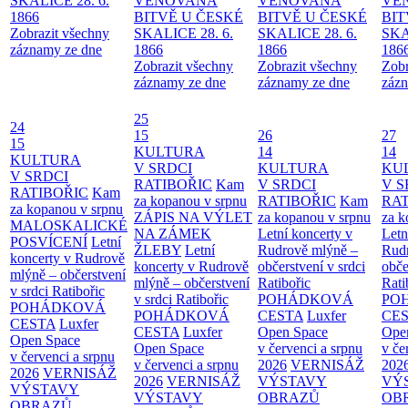
SKALICE 28. 6.
VĚNOVANÁ
VĚNOVANÁ
VĚ
1866
BITVĚ U ČESKÉ
BITVĚ U ČESKÉ
BIT
Zobrazit všechny
SKALICE 28. 6.
SKALICE 28. 6.
SKA
záznamy ze dne
1866
1866
186
Zobrazit všechny
Zobrazit všechny
Zobr
záznamy ze dne
záznamy ze dne
zázn
25
24
15
26
27
15
KULTURA
14
14
KULTURA
V SRDCI
KULTURA
KU
V SRDCI
RATIBOŘIC
Kam
V SRDCI
V S
RATIBOŘIC
Kam
za kopanou v srpnu
RATIBOŘIC
Kam
RAT
za kopanou v srpnu
ZÁPIS NA VÝLET
za kopanou v srpnu
za k
MALOSKALICKÉ
NA ZÁMEK
Letní koncerty v
Letn
POSVÍCENÍ
Letní
ŽLEBY
Letní
Rudrově mlýně –
Rud
koncerty v Rudrově
koncerty v Rudrově
občerstvení v srdci
obče
mlýně – občerstvení
mlýně – občerstvení
Ratibořic
Rati
v srdci Ratibořic
v srdci Ratibořic
POHÁDKOVÁ
PO
POHÁDKOVÁ
POHÁDKOVÁ
CESTA
Luxfer
CE
CESTA
Luxfer
CESTA
Luxfer
Open Space
Ope
Open Space
Open Space
v červenci a srpnu
v če
v červenci a srpnu
v červenci a srpnu
2026
VERNISÁŽ
202
2026
VERNISÁŽ
2026
VERNISÁŽ
VÝSTAVY
VÝ
VÝSTAVY
VÝSTAVY
OBRAZŮ
OB
OBRAZŮ