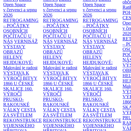
obče
Open Space
Open Space
Open Space
Rati
v červenci a srpnu
v červenci a srpnu
v červenci a srpnu
PO
2026
2026
2026
CE
RETROGAMING
RETROGAMING
RETROGAMING
Ope
– POČÁTKY
– POČÁTKY
– POČÁTKY
v če
OSOBNÍCH
OSOBNÍCH
OSOBNÍCH
202
POČÍTAČŮ U
POČÍTAČŮ U
POČÍTAČŮ U
RE
NÁS
VERNISÁŽ
NÁS
VERNISÁŽ
NÁS
VERNISÁŽ
– 
VÝSTAVY
VÝSTAVY
VÝSTAVY
OS
OBRAZŮ
OBRAZŮ
OBRAZŮ
PO
HELENY
HELENY
HELENY
NÁ
HEJDUKOVÉ:
HEJDUKOVÉ:
HEJDUKOVÉ:
VÝ
Malování je radost
Malování je radost
Malování je radost
OB
VÝSTAVA K
VÝSTAVA K
VÝSTAVA K
HE
VÝROČÍ BITVY
VÝROČÍ BITVY
VÝROČÍ BITVY
HE
1866 U ČESKÉ
1866 U ČESKÉ
1866 U ČESKÉ
Malo
SKALICE
160.
SKALICE
160.
SKALICE
160.
VÝ
VÝROČÍ
VÝROČÍ
VÝROČÍ
VÝ
PRUSKO-
PRUSKO-
PRUSKO-
186
RAKOUSKÉ
RAKOUSKÉ
RAKOUSKÉ
SK
VÁLKY
CESTA
VÁLKY
CESTA
VÁLKY
CESTA
VÝ
ZA SVĚTLEM
ZA SVĚTLEM
ZA SVĚTLEM
PR
REKONSTRUKCE
REKONSTRUKCE
REKONSTRUKCE
RA
VOJENSKÉHO
VOJENSKÉHO
VOJENSKÉHO
VÁ
HŘBITOVA
HŘBITOVA
HŘBITOVA