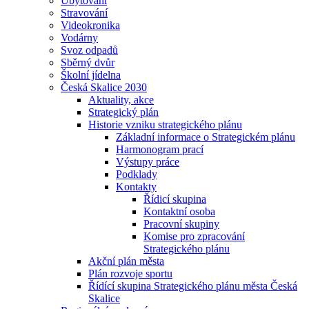
Ubytování
Stravování
Videokronika
Vodárny
Svoz odpadů
Sběrný dvůr
Školní jídelna
Česká Skalice 2030
Aktuality, akce
Strategický plán
Historie vzniku strategického plánu
Základní informace o Strategickém plánu
Harmonogram prací
Výstupy práce
Podklady
Kontakty
Řídicí skupina
Kontaktní osoba
Pracovní skupiny
Komise pro zpracování
Strategického plánu
Akční plán města
Plán rozvoje sportu
Řídící skupina Strategického plánu města Česká
Skalice