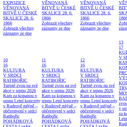
EXPOZICE
VĚNOVANÁ
VĚNOVANÁ
VĚ
VĚNOVANÁ
BITVĚ U ČESKÉ
BITVĚ U ČESKÉ
BIT
BITVĚ U ČESKÉ
SKALICE 28. 6.
SKALICE 28. 6.
SKA
SKALICE 28. 6.
1866
1866
186
1866
Zobrazit všechny
Zobrazit všechny
Zobr
Zobrazit všechny
záznamy ze dne
záznamy ze dne
zázn
záznamy ze dne
13
17
KU
V S
10
11
12
RAT
16
16
16
KO
KULTURA
KULTURA
KULTURA
PR
V SRDCI
V SRDCI
V SRDCI
VÝ
RATIBOŘIC
RATIBOŘIC
RATIBOŘIC
KO
Turisté zvou na své
Turisté zvou na své
Turisté zvou na své
TR
akce v srpnu 2026
akce v srpnu 2026
akce v srpnu 2026
MO
Kam za kopanou v
Kam za kopanou v
Kam za kopanou v
BA
srpnu
Letní koncerty
srpnu
Letní koncerty
srpnu
Letní koncerty
zvou
v Rudrově mlýně –
v Rudrově mlýně –
v Rudrově mlýně –
v sr
občerstvení v srdci
občerstvení v srdci
občerstvení v srdci
za k
Ratibořic
Ratibořic
Ratibořic
Letn
POHÁDKOVÁ
POHÁDKOVÁ
POHÁDKOVÁ
Rud
CESTA
Luxfer
CESTA
Luxfer
CESTA
Luxfer