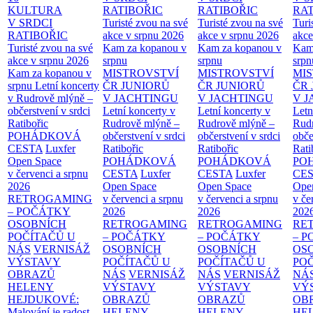
KULTURA
RATIBOŘIC
RATIBOŘIC
RAT
V SRDCI
Turisté zvou na své
Turisté zvou na své
Turi
RATIBOŘIC
akce v srpnu 2026
akce v srpnu 2026
akce
Turisté zvou na své
Kam za kopanou v
Kam za kopanou v
Kam
akce v srpnu 2026
srpnu
srpnu
srpn
Kam za kopanou v
MISTROVSTVÍ
MISTROVSTVÍ
MI
srpnu
Letní koncerty
ČR JUNIORŮ
ČR JUNIORŮ
ČR 
v Rudrově mlýně –
V JACHTINGU
V JACHTINGU
V 
občerstvení v srdci
Letní koncerty v
Letní koncerty v
Letn
Ratibořic
Rudrově mlýně –
Rudrově mlýně –
Rud
POHÁDKOVÁ
občerstvení v srdci
občerstvení v srdci
obče
CESTA
Luxfer
Ratibořic
Ratibořic
Rati
Open Space
POHÁDKOVÁ
POHÁDKOVÁ
PO
v červenci a srpnu
CESTA
Luxfer
CESTA
Luxfer
CE
2026
Open Space
Open Space
Ope
RETROGAMING
v červenci a srpnu
v červenci a srpnu
v če
– POČÁTKY
2026
2026
202
OSOBNÍCH
RETROGAMING
RETROGAMING
RE
POČÍTAČŮ U
– POČÁTKY
– POČÁTKY
– 
NÁS
VERNISÁŽ
OSOBNÍCH
OSOBNÍCH
OS
VÝSTAVY
POČÍTAČŮ U
POČÍTAČŮ U
PO
OBRAZŮ
NÁS
VERNISÁŽ
NÁS
VERNISÁŽ
NÁ
HELENY
VÝSTAVY
VÝSTAVY
VÝ
HEJDUKOVÉ:
OBRAZŮ
OBRAZŮ
OB
Malování je radost
HELENY
HELENY
HE