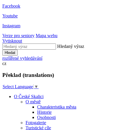
Facebook
Youtube
Instagram
Verze pro seniory
Mapa webu
Vytisknout
Hledaný výraz
Hledat
rozšířené vyhledávání
cz
Překlad (translations)
Select Language
▼
O České Skalici
O městě
Charakteristika města
Historie
Osobnosti
Fotogalerie
Turistické cíle