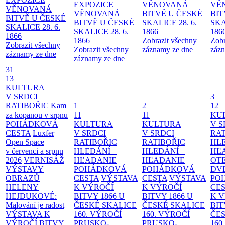
EXPOZICE
VĚNOVANÁ
VĚ
VĚNOVANÁ
VĚNOVANÁ
BITVĚ U ČESKÉ
BIT
BITVĚ U ČESKÉ
BITVĚ U ČESKÉ
SKALICE 28. 6.
SKA
SKALICE 28. 6.
SKALICE 28. 6.
1866
186
1866
1866
Zobrazit všechny
Zobr
Zobrazit všechny
Zobrazit všechny
záznamy ze dne
zázn
záznamy ze dne
záznamy ze dne
31
13
KULTURA
V SRDCI
3
RATIBOŘIC
Kam
1
2
12
za kopanou v srpnu
11
11
KU
POHÁDKOVÁ
KULTURA
KULTURA
V S
CESTA
Luxfer
V SRDCI
V SRDCI
RAT
Open Space
RATIBOŘIC
RATIBOŘIC
HLE
v červenci a srpnu
HLEDÁNÍ –
HLEDÁNÍ –
HĽ
2026
VERNISÁŽ
HĽADANIE
HĽADANIE
OT
VÝSTAVY
POHÁDKOVÁ
POHÁDKOVÁ
DV
OBRAZŮ
CESTA
VÝSTAVA
CESTA
VÝSTAVA
PO
HELENY
K VÝROČÍ
K VÝROČÍ
CE
HEJDUKOVÉ:
BITVY 1866 U
BITVY 1866 U
K 
Malování je radost
ČESKÉ SKALICE
ČESKÉ SKALICE
BIT
VÝSTAVA K
160. VÝROČÍ
160. VÝROČÍ
ČES
VÝROČÍ BITVY
PRUSKO-
PRUSKO-
160