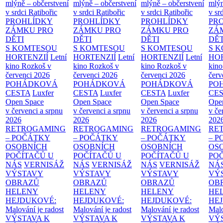
mlýně – občerstvení
mlýně – občerstvení
mlýně – občerstvení
mlýn
v srdci Ratibořic
v srdci Ratibořic
v srdci Ratibořic
v sr
PROHLÍDKY
PROHLÍDKY
PROHLÍDKY
PR
ZÁMKU PRO
ZÁMKU PRO
ZÁMKU PRO
ZÁ
DĚTI
DĚTI
DĚTI
DĚT
S KOMTESOU
S KOMTESOU
S KOMTESOU
S 
HORTENZIÍ
Letní
HORTENZIÍ
Letní
HORTENZIÍ
Letní
HOR
kino Rozkoš v
kino Rozkoš v
kino Rozkoš v
kino
červenci 2026
červenci 2026
červenci 2026
červ
POHÁDKOVÁ
POHÁDKOVÁ
POHÁDKOVÁ
PO
CESTA
Luxfer
CESTA
Luxfer
CESTA
Luxfer
CE
Open Space
Open Space
Open Space
Ope
v červenci a srpnu
v červenci a srpnu
v červenci a srpnu
v če
2026
2026
2026
202
RETROGAMING
RETROGAMING
RETROGAMING
RE
– POČÁTKY
– POČÁTKY
– POČÁTKY
– 
OSOBNÍCH
OSOBNÍCH
OSOBNÍCH
OS
POČÍTAČŮ U
POČÍTAČŮ U
POČÍTAČŮ U
PO
NÁS
VERNISÁŽ
NÁS
VERNISÁŽ
NÁS
VERNISÁŽ
NÁ
VÝSTAVY
VÝSTAVY
VÝSTAVY
VÝ
OBRAZŮ
OBRAZŮ
OBRAZŮ
OB
HELENY
HELENY
HELENY
HE
HEJDUKOVÉ:
HEJDUKOVÉ:
HEJDUKOVÉ:
HE
Malování je radost
Malování je radost
Malování je radost
Malo
VÝSTAVA K
VÝSTAVA K
VÝSTAVA K
VÝ