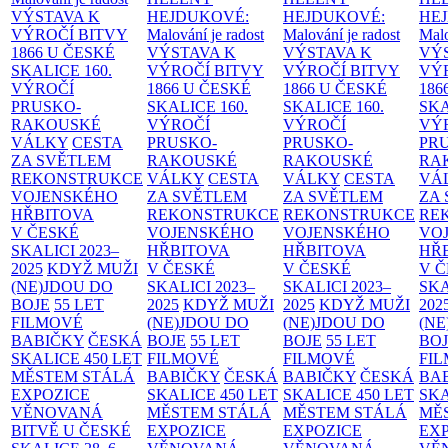
VÝSTAVA K
HEJDUKOVÉ:
HEJDUKOVÉ:
HE
VÝROČÍ BITVY
Malování je radost
Malování je radost
Malo
1866 U ČESKÉ
VÝSTAVA K
VÝSTAVA K
VÝ
SKALICE
160.
VÝROČÍ BITVY
VÝROČÍ BITVY
VÝ
VÝROČÍ
1866 U ČESKÉ
1866 U ČESKÉ
186
PRUSKO-
SKALICE
160.
SKALICE
160.
SK
RAKOUSKÉ
VÝROČÍ
VÝROČÍ
VÝ
VÁLKY
CESTA
PRUSKO-
PRUSKO-
PR
ZA SVĚTLEM
RAKOUSKÉ
RAKOUSKÉ
RA
REKONSTRUKCE
VÁLKY
CESTA
VÁLKY
CESTA
VÁ
VOJENSKÉHO
ZA SVĚTLEM
ZA SVĚTLEM
ZA
HŘBITOVA
REKONSTRUKCE
REKONSTRUKCE
RE
V ČESKÉ
VOJENSKÉHO
VOJENSKÉHO
VO
SKALICI 2023–
HŘBITOVA
HŘBITOVA
HŘ
2025
KDYŽ MUŽI
V ČESKÉ
V ČESKÉ
V 
(NE)JDOU DO
SKALICI 2023–
SKALICI 2023–
SKA
BOJE
55 LET
2025
KDYŽ MUŽI
2025
KDYŽ MUŽI
202
FILMOVÉ
(NE)JDOU DO
(NE)JDOU DO
(NE
BABIČKY
ČESKÁ
BOJE
55 LET
BOJE
55 LET
BO
SKALICE 450 LET
FILMOVÉ
FILMOVÉ
FI
MĚSTEM
STÁLÁ
BABIČKY
ČESKÁ
BABIČKY
ČESKÁ
BA
EXPOZICE
SKALICE 450 LET
SKALICE 450 LET
SKA
VĚNOVANÁ
MĚSTEM
STÁLÁ
MĚSTEM
STÁLÁ
MĚ
BITVĚ U ČESKÉ
EXPOZICE
EXPOZICE
EX