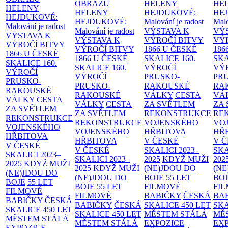
OBRAZŮ
HELENY
HE
HELENY
HELENY
HEJDUKOVÉ:
HE
HEJDUKOVÉ:
HEJDUKOVÉ:
Malování je radost
Malo
Malování je radost
Malování je radost
VÝSTAVA K
VÝ
VÝSTAVA K
VÝSTAVA K
VÝROČÍ BITVY
VÝ
VÝROČÍ BITVY
VÝROČÍ BITVY
1866 U ČESKÉ
186
1866 U ČESKÉ
1866 U ČESKÉ
SKALICE
160.
SK
SKALICE
160.
SKALICE
160.
VÝROČÍ
VÝ
VÝROČÍ
VÝROČÍ
PRUSKO-
PR
PRUSKO-
PRUSKO-
RAKOUSKÉ
RA
RAKOUSKÉ
RAKOUSKÉ
VÁLKY
CESTA
VÁ
VÁLKY
CESTA
VÁLKY
CESTA
ZA SVĚTLEM
ZA
ZA SVĚTLEM
ZA SVĚTLEM
REKONSTRUKCE
RE
REKONSTRUKCE
REKONSTRUKCE
VOJENSKÉHO
VO
VOJENSKÉHO
VOJENSKÉHO
HŘBITOVA
HŘ
HŘBITOVA
HŘBITOVA
V ČESKÉ
V 
V ČESKÉ
V ČESKÉ
SKALICI 2023–
SKA
SKALICI 2023–
SKALICI 2023–
2025
KDYŽ MUŽI
202
2025
KDYŽ MUŽI
2025
KDYŽ MUŽI
(NE)JDOU DO
(NE
(NE)JDOU DO
(NE)JDOU DO
BOJE
55 LET
BO
BOJE
55 LET
BOJE
55 LET
FILMOVÉ
FI
FILMOVÉ
FILMOVÉ
BABIČKY
ČESKÁ
BA
BABIČKY
ČESKÁ
BABIČKY
ČESKÁ
SKALICE 450 LET
SKA
SKALICE 450 LET
SKALICE 450 LET
MĚSTEM
STÁLÁ
MĚ
MĚSTEM
STÁLÁ
MĚSTEM
STÁLÁ
EXPOZICE
EX
EXPOZICE