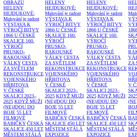
OBRAZŮ
HELENY
HELENY
HE
HELENY
HEJDUKOVÉ:
HEJDUKOVÉ:
HE
HEJDUKOVÉ:
Malování je radost
Malování je radost
Malo
Malování je radost
VÝSTAVA K
VÝSTAVA K
VÝ
VÝSTAVA K
VÝROČÍ BITVY
VÝROČÍ BITVY
VÝ
VÝROČÍ BITVY
1866 U ČESKÉ
1866 U ČESKÉ
186
1866 U ČESKÉ
SKALICE
160.
SKALICE
160.
SK
SKALICE
160.
VÝROČÍ
VÝROČÍ
VÝ
VÝROČÍ
PRUSKO-
PRUSKO-
PR
PRUSKO-
RAKOUSKÉ
RAKOUSKÉ
RA
RAKOUSKÉ
VÁLKY
CESTA
VÁLKY
CESTA
VÁ
VÁLKY
CESTA
ZA SVĚTLEM
ZA SVĚTLEM
ZA
ZA SVĚTLEM
REKONSTRUKCE
REKONSTRUKCE
RE
REKONSTRUKCE
VOJENSKÉHO
VOJENSKÉHO
VO
VOJENSKÉHO
HŘBITOVA
HŘBITOVA
HŘ
HŘBITOVA
V ČESKÉ
V ČESKÉ
V 
V ČESKÉ
SKALICI 2023–
SKALICI 2023–
SKA
SKALICI 2023–
2025
KDYŽ MUŽI
2025
KDYŽ MUŽI
202
2025
KDYŽ MUŽI
(NE)JDOU DO
(NE)JDOU DO
(NE
(NE)JDOU DO
BOJE
55 LET
BOJE
55 LET
BO
BOJE
55 LET
FILMOVÉ
FILMOVÉ
FI
FILMOVÉ
BABIČKY
ČESKÁ
BABIČKY
ČESKÁ
BA
BABIČKY
ČESKÁ
SKALICE 450 LET
SKALICE 450 LET
SKA
SKALICE 450 LET
MĚSTEM
STÁLÁ
MĚSTEM
STÁLÁ
MĚ
MĚSTEM
STÁLÁ
EXPOZICE
EXPOZICE
EX