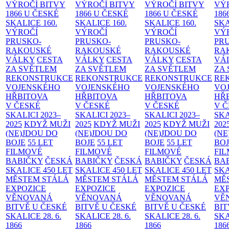
VÝROČÍ BITVY
VÝROČÍ BITVY
VÝROČÍ BITVY
VÝ
1866 U ČESKÉ
1866 U ČESKÉ
1866 U ČESKÉ
186
SKALICE
160.
SKALICE
160.
SKALICE
160.
SK
VÝROČÍ
VÝROČÍ
VÝROČÍ
VÝ
PRUSKO-
PRUSKO-
PRUSKO-
PR
RAKOUSKÉ
RAKOUSKÉ
RAKOUSKÉ
RA
VÁLKY
CESTA
VÁLKY
CESTA
VÁLKY
CESTA
VÁ
ZA SVĚTLEM
ZA SVĚTLEM
ZA SVĚTLEM
ZA
REKONSTRUKCE
REKONSTRUKCE
REKONSTRUKCE
RE
VOJENSKÉHO
VOJENSKÉHO
VOJENSKÉHO
VO
HŘBITOVA
HŘBITOVA
HŘBITOVA
HŘ
V ČESKÉ
V ČESKÉ
V ČESKÉ
V 
SKALICI 2023–
SKALICI 2023–
SKALICI 2023–
SKA
2025
KDYŽ MUŽI
2025
KDYŽ MUŽI
2025
KDYŽ MUŽI
202
(NE)JDOU DO
(NE)JDOU DO
(NE)JDOU DO
(NE
BOJE
55 LET
BOJE
55 LET
BOJE
55 LET
BO
FILMOVÉ
FILMOVÉ
FILMOVÉ
FI
BABIČKY
ČESKÁ
BABIČKY
ČESKÁ
BABIČKY
ČESKÁ
BA
SKALICE 450 LET
SKALICE 450 LET
SKALICE 450 LET
SKA
MĚSTEM
STÁLÁ
MĚSTEM
STÁLÁ
MĚSTEM
STÁLÁ
MĚ
EXPOZICE
EXPOZICE
EXPOZICE
EX
VĚNOVANÁ
VĚNOVANÁ
VĚNOVANÁ
VĚ
BITVĚ U ČESKÉ
BITVĚ U ČESKÉ
BITVĚ U ČESKÉ
BIT
SKALICE 28. 6.
SKALICE 28. 6.
SKALICE 28. 6.
SKA
1866
1866
1866
186