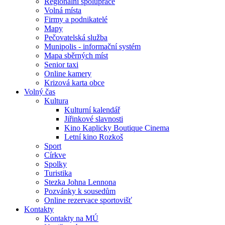
Regionální spolupráce
Volná místa
Firmy a podnikatelé
Mapy
Pečovatelská služba
Munipolis - informační systém
Mapa sběrných míst
Senior taxi
Online kamery
Krizová karta obce
Volný čas
Kultura
Kulturní kalendář
Jiřinkové slavnosti
Kino Kaplicky Boutique Cinema
Letní kino Rozkoš
Sport
Církve
Spolky
Turistika
Stezka Johna Lennona
Pozvánky k sousedům
Online rezervace sportovišť
Kontakty
Kontakty na MÚ