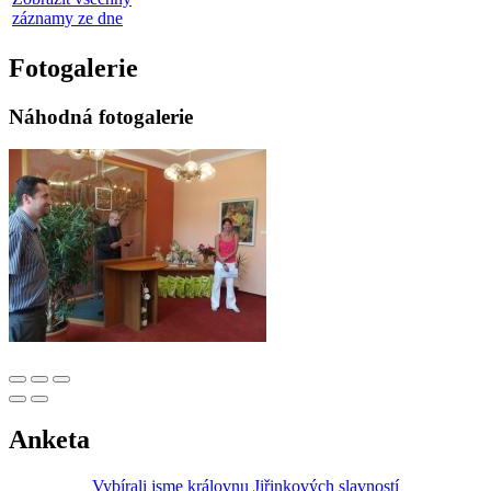
záznamy ze dne
Fotogalerie
Náhodná fotogalerie
Anketa
Vybírali jsme královnu Jiřinkových slavností