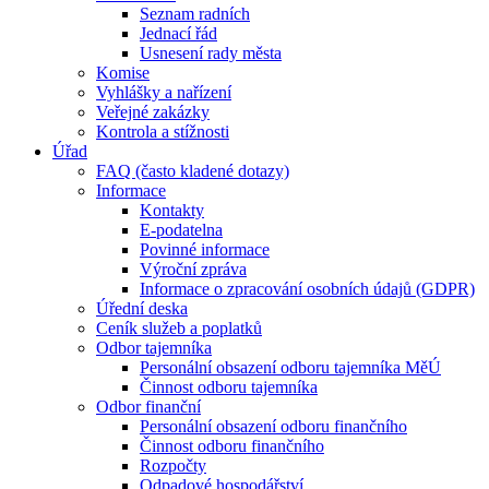
Seznam radních
Jednací řád
Usnesení rady města
Komise
Vyhlášky a nařízení
Veřejné zakázky
Kontrola a stížnosti
Úřad
FAQ (často kladené dotazy)
Informace
Kontakty
E-podatelna
Povinné informace
Výroční zpráva
Informace o zpracování osobních údajů (GDPR)
Úřední deska
Ceník služeb a poplatků
Odbor tajemníka
Personální obsazení odboru tajemníka MěÚ
Činnost odboru tajemníka
Odbor finanční
Personální obsazení odboru finančního
Činnost odboru finančního
Rozpočty
Odpadové hospodářství