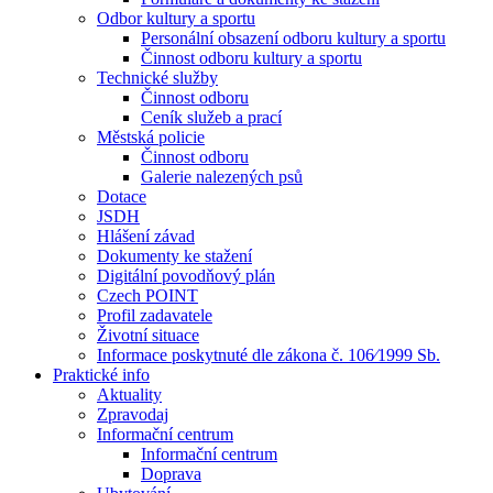
Odbor kultury a sportu
Personální obsazení odboru kultury a sportu
Činnost odboru kultury a sportu
Technické služby
Činnost odboru
Ceník služeb a prací
Městská policie
Činnost odboru
Galerie nalezených psů
Dotace
JSDH
Hlášení závad
Dokumenty ke stažení
Digitální povodňový plán
Czech POINT
Profil zadavatele
Životní situace
Informace poskytnuté dle zákona č. 106⁄1999 Sb.
Praktické info
Aktuality
Zpravodaj
Informační centrum
Informační centrum
Doprava