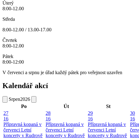
Úterý
8:00-12.00
Středa
8:00-12.00 / 13.00-17.00
Čtvrtek
8:00-12.00
Pátek
8:00-12:00
V červenci a srpnu je úřad každý pátek pro veřejnost uzavřen
Kalendář akcí
Srpen
2026
Po
Út
St
27
28
29
30
16
16
16
16
Přípravná kopaná v
Přípravná kopaná v
Přípravná kopaná v
Příp
červenci
Letní
červenci
Letní
červenci
Letní
červ
koncerty v Rudrově
koncerty v Rudrově
koncerty v Rudrově
konc