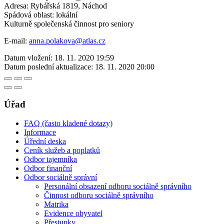
Adresa: Rybářská 1819, Náchod
Spádová oblast: lokální
Kulturně společenská činnost pro seniory
E-mail:
anna.polakova@atlas.cz
Datum vložení:
18. 11. 2020 19:59
Datum poslední aktualizace:
18. 11. 2020 20:00
Úřad
FAQ (často kladené dotazy)
Informace
Úřední deska
Ceník služeb a poplatků
Odbor tajemníka
Odbor finanční
Odbor sociálně správní
Personální obsazení odboru sociálně správního
Činnost odboru sociálně správního
Matrika
Evidence obyvatel
Přestupky