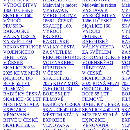
VÝROČÍ BITVY
Malování je radost
Malování je radost
Malo
1866 U ČESKÉ
VÝSTAVA K
VÝSTAVA K
VÝ
SKALICE
160.
VÝROČÍ BITVY
VÝROČÍ BITVY
VÝ
VÝROČÍ
1866 U ČESKÉ
1866 U ČESKÉ
186
PRUSKO-
SKALICE
160.
SKALICE
160.
SK
RAKOUSKÉ
VÝROČÍ
VÝROČÍ
VÝ
VÁLKY
CESTA
PRUSKO-
PRUSKO-
PR
ZA SVĚTLEM
RAKOUSKÉ
RAKOUSKÉ
RA
REKONSTRUKCE
VÁLKY
CESTA
VÁLKY
CESTA
VÁ
VOJENSKÉHO
ZA SVĚTLEM
ZA SVĚTLEM
ZA
HŘBITOVA
REKONSTRUKCE
REKONSTRUKCE
RE
V ČESKÉ
VOJENSKÉHO
VOJENSKÉHO
VO
SKALICI 2023–
HŘBITOVA
HŘBITOVA
HŘ
2025
KDYŽ MUŽI
V ČESKÉ
V ČESKÉ
V 
(NE)JDOU DO
SKALICI 2023–
SKALICI 2023–
SKA
BOJE
55 LET
2025
KDYŽ MUŽI
2025
KDYŽ MUŽI
202
FILMOVÉ
(NE)JDOU DO
(NE)JDOU DO
(NE
BABIČKY
ČESKÁ
BOJE
55 LET
BOJE
55 LET
BO
SKALICE 450 LET
FILMOVÉ
FILMOVÉ
FI
MĚSTEM
STÁLÁ
BABIČKY
ČESKÁ
BABIČKY
ČESKÁ
BA
EXPOZICE
SKALICE 450 LET
SKALICE 450 LET
SKA
VĚNOVANÁ
MĚSTEM
STÁLÁ
MĚSTEM
STÁLÁ
MĚ
BITVĚ U ČESKÉ
EXPOZICE
EXPOZICE
EX
SKALICE 28. 6.
VĚNOVANÁ
VĚNOVANÁ
VĚ