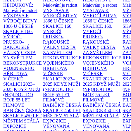
HEJDUKOVÉ:
Malování je radost
Malování je radost
Malo
Malování je radost
VÝSTAVA K
VÝSTAVA K
VÝ
VÝSTAVA K
VÝROČÍ BITVY
VÝROČÍ BITVY
VÝ
VÝROČÍ BITVY
1866 U ČESKÉ
1866 U ČESKÉ
186
1866 U ČESKÉ
SKALICE
160.
SKALICE
160.
SK
SKALICE
160.
VÝROČÍ
VÝROČÍ
VÝ
VÝROČÍ
PRUSKO-
PRUSKO-
PR
PRUSKO-
RAKOUSKÉ
RAKOUSKÉ
RA
RAKOUSKÉ
VÁLKY
CESTA
VÁLKY
CESTA
VÁ
VÁLKY
CESTA
ZA SVĚTLEM
ZA SVĚTLEM
ZA
ZA SVĚTLEM
REKONSTRUKCE
REKONSTRUKCE
RE
REKONSTRUKCE
VOJENSKÉHO
VOJENSKÉHO
VO
VOJENSKÉHO
HŘBITOVA
HŘBITOVA
HŘ
HŘBITOVA
V ČESKÉ
V ČESKÉ
V 
V ČESKÉ
SKALICI 2023–
SKALICI 2023–
SKA
SKALICI 2023–
2025
KDYŽ MUŽI
2025
KDYŽ MUŽI
202
2025
KDYŽ MUŽI
(NE)JDOU DO
(NE)JDOU DO
(NE
(NE)JDOU DO
BOJE
55 LET
BOJE
55 LET
BO
BOJE
55 LET
FILMOVÉ
FILMOVÉ
FI
FILMOVÉ
BABIČKY
ČESKÁ
BABIČKY
ČESKÁ
BA
BABIČKY
ČESKÁ
SKALICE 450 LET
SKALICE 450 LET
SKA
SKALICE 450 LET
MĚSTEM
STÁLÁ
MĚSTEM
STÁLÁ
MĚ
MĚSTEM
STÁLÁ
EXPOZICE
EXPOZICE
EX
EXPOZICE
VĚNOVANÁ
VĚNOVANÁ
VĚ