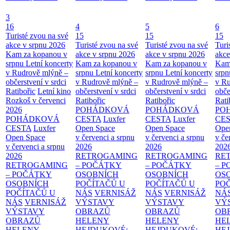
3
16
4
5
6
Turisté zvou na své
15
15
15
akce v srpnu 2026
Turisté zvou na své
Turisté zvou na své
Turi
Kam za kopanou v
akce v srpnu 2026
akce v srpnu 2026
akce
srpnu
Letní koncerty
Kam za kopanou v
Kam za kopanou v
Kam
v Rudrově mlýně –
srpnu
Letní koncerty
srpnu
Letní koncerty
srp
občerstvení v srdci
v Rudrově mlýně –
v Rudrově mlýně –
v Ru
Ratibořic
Letní kino
občerstvení v srdci
občerstvení v srdci
obče
Rozkoš v červenci
Ratibořic
Ratibořic
Rati
2026
POHÁDKOVÁ
POHÁDKOVÁ
PO
POHÁDKOVÁ
CESTA
Luxfer
CESTA
Luxfer
CE
CESTA
Luxfer
Open Space
Open Space
Ope
Open Space
v červenci a srpnu
v červenci a srpnu
v če
v červenci a srpnu
2026
2026
202
2026
RETROGAMING
RETROGAMING
RE
RETROGAMING
– POČÁTKY
– POČÁTKY
– 
– POČÁTKY
OSOBNÍCH
OSOBNÍCH
OS
OSOBNÍCH
POČÍTAČŮ U
POČÍTAČŮ U
PO
POČÍTAČŮ U
NÁS
VERNISÁŽ
NÁS
VERNISÁŽ
NÁ
NÁS
VERNISÁŽ
VÝSTAVY
VÝSTAVY
VÝ
VÝSTAVY
OBRAZŮ
OBRAZŮ
OB
OBRAZŮ
HELENY
HELENY
HE
HELENY
HEJDUKOVÉ:
HEJDUKOVÉ:
HE