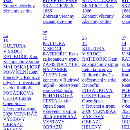
1866
BITVĚ U ČESKÉ
BITVĚ U ČESKÉ
BIT
Zobrazit všechny
SKALICE 28. 6.
SKALICE 28. 6.
SKA
záznamy ze dne
1866
1866
186
Zobrazit všechny
Zobrazit všechny
Zobr
záznamy ze dne
záznamy ze dne
zázn
25
24
15
26
27
15
KULTURA
14
14
KULTURA
V SRDCI
KULTURA
KU
V SRDCI
RATIBOŘIC
Kam
V SRDCI
V S
RATIBOŘIC
Kam
za kopanou v srpnu
RATIBOŘIC
Kam
RAT
za kopanou v srpnu
ZÁPIS NA VÝLET
za kopanou v srpnu
za k
MALOSKALICKÉ
NA ZÁMEK
Letní koncerty v
Letn
POSVÍCENÍ
Letní
ŽLEBY
Letní
Rudrově mlýně –
Rud
koncerty v Rudrově
koncerty v Rudrově
občerstvení v srdci
obče
mlýně – občerstvení
mlýně – občerstvení
Ratibořic
Rati
v srdci Ratibořic
v srdci Ratibořic
POHÁDKOVÁ
PO
POHÁDKOVÁ
POHÁDKOVÁ
CESTA
Luxfer
CE
CESTA
Luxfer
CESTA
Luxfer
Open Space
Ope
Open Space
Open Space
v červenci a srpnu
v če
v červenci a srpnu
v červenci a srpnu
2026
VERNISÁŽ
202
2026
VERNISÁŽ
2026
VERNISÁŽ
VÝSTAVY
VÝ
VÝSTAVY
VÝSTAVY
OBRAZŮ
OB
OBRAZŮ
OBRAZŮ
HELENY
HE
HELENY