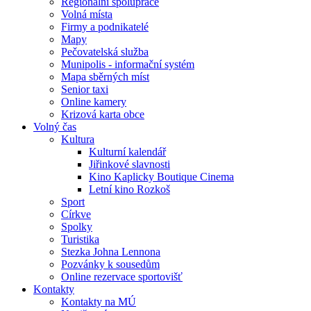
Regionální spolupráce
Volná místa
Firmy a podnikatelé
Mapy
Pečovatelská služba
Munipolis - informační systém
Mapa sběrných míst
Senior taxi
Online kamery
Krizová karta obce
Volný čas
Kultura
Kulturní kalendář
Jiřinkové slavnosti
Kino Kaplicky Boutique Cinema
Letní kino Rozkoš
Sport
Církve
Spolky
Turistika
Stezka Johna Lennona
Pozvánky k sousedům
Online rezervace sportovišť
Kontakty
Kontakty na MÚ