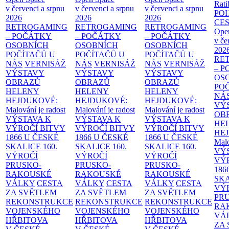
Rati
v červenci a srpnu
v červenci a srpnu
v červenci a srpnu
PO
2026
2026
2026
CE
RETROGAMING
RETROGAMING
RETROGAMING
Ope
– POČÁTKY
– POČÁTKY
– POČÁTKY
v če
OSOBNÍCH
OSOBNÍCH
OSOBNÍCH
202
POČÍTAČŮ U
POČÍTAČŮ U
POČÍTAČŮ U
RE
NÁS
VERNISÁŽ
NÁS
VERNISÁŽ
NÁS
VERNISÁŽ
– 
VÝSTAVY
VÝSTAVY
VÝSTAVY
OS
OBRAZŮ
OBRAZŮ
OBRAZŮ
PO
HELENY
HELENY
HELENY
NÁ
HEJDUKOVÉ:
HEJDUKOVÉ:
HEJDUKOVÉ:
VÝ
Malování je radost
Malování je radost
Malování je radost
OB
VÝSTAVA K
VÝSTAVA K
VÝSTAVA K
HE
VÝROČÍ BITVY
VÝROČÍ BITVY
VÝROČÍ BITVY
HE
1866 U ČESKÉ
1866 U ČESKÉ
1866 U ČESKÉ
Malo
SKALICE
160.
SKALICE
160.
SKALICE
160.
VÝ
VÝROČÍ
VÝROČÍ
VÝROČÍ
VÝ
PRUSKO-
PRUSKO-
PRUSKO-
186
RAKOUSKÉ
RAKOUSKÉ
RAKOUSKÉ
SK
VÁLKY
CESTA
VÁLKY
CESTA
VÁLKY
CESTA
VÝ
ZA SVĚTLEM
ZA SVĚTLEM
ZA SVĚTLEM
PR
REKONSTRUKCE
REKONSTRUKCE
REKONSTRUKCE
RA
VOJENSKÉHO
VOJENSKÉHO
VOJENSKÉHO
VÁ
HŘBITOVA
HŘBITOVA
HŘBITOVA
ZA