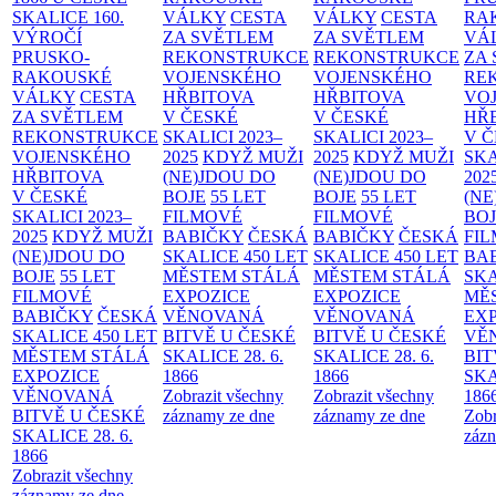
SKALICE
160.
VÁLKY
CESTA
VÁLKY
CESTA
RA
VÝROČÍ
ZA SVĚTLEM
ZA SVĚTLEM
VÁ
PRUSKO-
REKONSTRUKCE
REKONSTRUKCE
ZA
RAKOUSKÉ
VOJENSKÉHO
VOJENSKÉHO
RE
VÁLKY
CESTA
HŘBITOVA
HŘBITOVA
VO
ZA SVĚTLEM
V ČESKÉ
V ČESKÉ
HŘ
REKONSTRUKCE
SKALICI 2023–
SKALICI 2023–
V 
VOJENSKÉHO
2025
KDYŽ MUŽI
2025
KDYŽ MUŽI
SKA
HŘBITOVA
(NE)JDOU DO
(NE)JDOU DO
202
V ČESKÉ
BOJE
55 LET
BOJE
55 LET
(NE
SKALICI 2023–
FILMOVÉ
FILMOVÉ
BO
2025
KDYŽ MUŽI
BABIČKY
ČESKÁ
BABIČKY
ČESKÁ
FI
(NE)JDOU DO
SKALICE 450 LET
SKALICE 450 LET
BA
BOJE
55 LET
MĚSTEM
STÁLÁ
MĚSTEM
STÁLÁ
SKA
FILMOVÉ
EXPOZICE
EXPOZICE
MĚ
BABIČKY
ČESKÁ
VĚNOVANÁ
VĚNOVANÁ
EX
SKALICE 450 LET
BITVĚ U ČESKÉ
BITVĚ U ČESKÉ
VĚ
MĚSTEM
STÁLÁ
SKALICE 28. 6.
SKALICE 28. 6.
BIT
EXPOZICE
1866
1866
SKA
VĚNOVANÁ
Zobrazit všechny
Zobrazit všechny
186
BITVĚ U ČESKÉ
záznamy ze dne
záznamy ze dne
Zobr
SKALICE 28. 6.
zázn
1866
Zobrazit všechny
záznamy ze dne