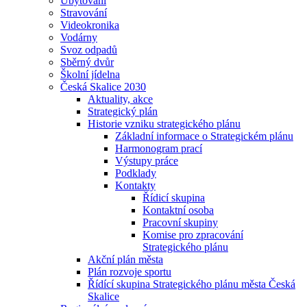
Ubytování
Stravování
Videokronika
Vodárny
Svoz odpadů
Sběrný dvůr
Školní jídelna
Česká Skalice 2030
Aktuality, akce
Strategický plán
Historie vzniku strategického plánu
Základní informace o Strategickém plánu
Harmonogram prací
Výstupy práce
Podklady
Kontakty
Řídicí skupina
Kontaktní osoba
Pracovní skupiny
Komise pro zpracování
Strategického plánu
Akční plán města
Plán rozvoje sportu
Řídící skupina Strategického plánu města Česká
Skalice