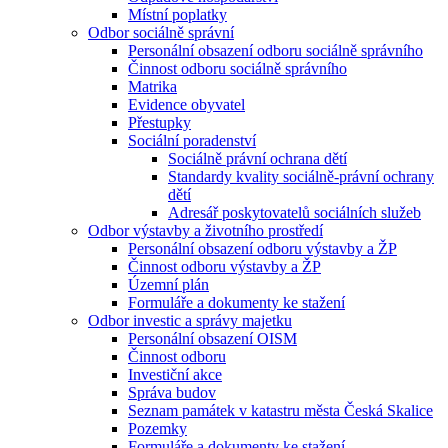
Místní poplatky
Odbor sociálně správní
Personální obsazení odboru sociálně správního
Činnost odboru sociálně správního
Matrika
Evidence obyvatel
Přestupky
Sociální poradenství
Sociálně právní ochrana dětí
Standardy kvality sociálně-právní ochrany
dětí
Adresář poskytovatelů sociálních služeb
Odbor výstavby a životního prostředí
Personální obsazení odboru výstavby a ŽP
Činnost odboru výstavby a ŽP
Územní plán
Formuláře a dokumenty ke stažení
Odbor investic a správy majetku
Personální obsazení OISM
Činnost odboru
Investiční akce
Správa budov
Seznam památek v katastru města Česká Skalice
Pozemky
Formuláře a dokumenty ke stažení