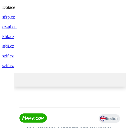
Dotace
sfzp.cz
cz-pl.eu
khk.cz
sfdi.cz
szif.cz
szif.cz