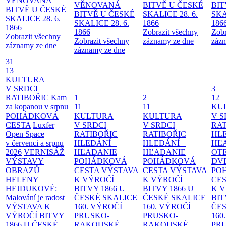
VĚNOVANÁ
VĚNOVANÁ
BITVĚ U ČESKÉ
BIT
BITVĚ U ČESKÉ
BITVĚ U ČESKÉ
SKALICE 28. 6.
SKA
SKALICE 28. 6.
SKALICE 28. 6.
1866
186
1866
1866
Zobrazit všechny
Zobr
Zobrazit všechny
Zobrazit všechny
záznamy ze dne
zázn
záznamy ze dne
záznamy ze dne
31
13
KULTURA
V SRDCI
3
RATIBOŘIC
Kam
1
2
12
za kopanou v srpnu
11
11
KU
POHÁDKOVÁ
KULTURA
KULTURA
V S
CESTA
Luxfer
V SRDCI
V SRDCI
RAT
Open Space
RATIBOŘIC
RATIBOŘIC
HLE
v červenci a srpnu
HLEDÁNÍ –
HLEDÁNÍ –
HĽ
2026
VERNISÁŽ
HĽADANIE
HĽADANIE
OT
VÝSTAVY
POHÁDKOVÁ
POHÁDKOVÁ
DV
OBRAZŮ
CESTA
VÝSTAVA
CESTA
VÝSTAVA
PO
HELENY
K VÝROČÍ
K VÝROČÍ
CE
HEJDUKOVÉ:
BITVY 1866 U
BITVY 1866 U
K 
Malování je radost
ČESKÉ SKALICE
ČESKÉ SKALICE
BIT
VÝSTAVA K
160. VÝROČÍ
160. VÝROČÍ
ČES
VÝROČÍ BITVY
PRUSKO-
PRUSKO-
160
1866 U ČESKÉ
RAKOUSKÉ
RAKOUSKÉ
PR