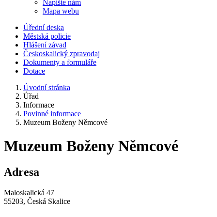
Napište nám
Mapa webu
Úřední deska
Městská policie
Hlášení závad
Českoskalický zpravodaj
Dokumenty a formuláře
Dotace
Úvodní stránka
Úřad
Informace
Povinné informace
Muzeum Boženy Němcové
Muzeum Boženy Němcové
Adresa
Maloskalická 47
55203, Česká Skalice