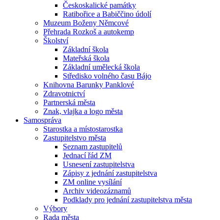
Českoskalické památky
Ratibořice a Babiččino údolí
Muzeum Boženy Němcové
Přehrada Rozkoš a autokemp
Školství
Základní škola
Mateřská škola
Základní umělecká škola
Středisko volného času Bájo
Knihovna Barunky Panklové
Zdravotnictví
Partnerská města
Znak, vlajka a logo města
Samospráva
Starostka a místostarostka
Zastupitelstvo města
Seznam zastupitelů
Jednací řád ZM
Usnesení zastupitelstva
Zápisy z jednání zastupitelstva
ZM online vysílání
Archiv videozáznamů
Podklady pro jednání zastupitelstva města
Výbory
Rada města