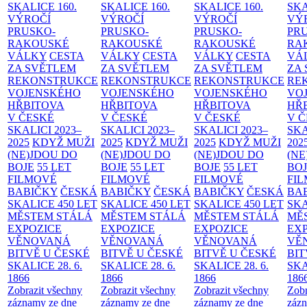
SKALICE
160.
SKALICE
160.
SKALICE
160.
SK
VÝROČÍ
VÝROČÍ
VÝROČÍ
VÝ
PRUSKO-
PRUSKO-
PRUSKO-
PR
RAKOUSKÉ
RAKOUSKÉ
RAKOUSKÉ
RA
VÁLKY
CESTA
VÁLKY
CESTA
VÁLKY
CESTA
VÁ
ZA SVĚTLEM
ZA SVĚTLEM
ZA SVĚTLEM
ZA
REKONSTRUKCE
REKONSTRUKCE
REKONSTRUKCE
RE
VOJENSKÉHO
VOJENSKÉHO
VOJENSKÉHO
VO
HŘBITOVA
HŘBITOVA
HŘBITOVA
HŘ
V ČESKÉ
V ČESKÉ
V ČESKÉ
V 
SKALICI 2023–
SKALICI 2023–
SKALICI 2023–
SKA
2025
KDYŽ MUŽI
2025
KDYŽ MUŽI
2025
KDYŽ MUŽI
202
(NE)JDOU DO
(NE)JDOU DO
(NE)JDOU DO
(NE
BOJE
55 LET
BOJE
55 LET
BOJE
55 LET
BO
FILMOVÉ
FILMOVÉ
FILMOVÉ
FI
BABIČKY
ČESKÁ
BABIČKY
ČESKÁ
BABIČKY
ČESKÁ
BA
SKALICE 450 LET
SKALICE 450 LET
SKALICE 450 LET
SKA
MĚSTEM
STÁLÁ
MĚSTEM
STÁLÁ
MĚSTEM
STÁLÁ
MĚ
EXPOZICE
EXPOZICE
EXPOZICE
EX
VĚNOVANÁ
VĚNOVANÁ
VĚNOVANÁ
VĚ
BITVĚ U ČESKÉ
BITVĚ U ČESKÉ
BITVĚ U ČESKÉ
BIT
SKALICE 28. 6.
SKALICE 28. 6.
SKALICE 28. 6.
SKA
1866
1866
1866
186
Zobrazit všechny
Zobrazit všechny
Zobrazit všechny
Zobr
záznamy ze dne
záznamy ze dne
záznamy ze dne
zázn