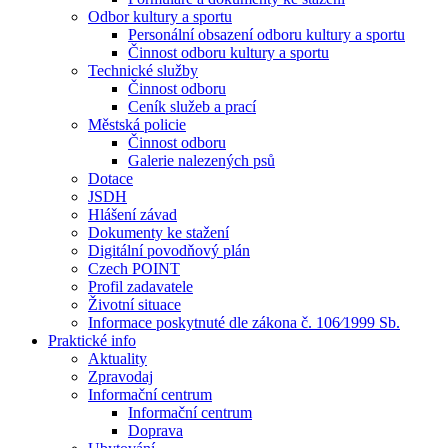
Odbor kultury a sportu
Personální obsazení odboru kultury a sportu
Činnost odboru kultury a sportu
Technické služby
Činnost odboru
Ceník služeb a prací
Městská policie
Činnost odboru
Galerie nalezených psů
Dotace
JSDH
Hlášení závad
Dokumenty ke stažení
Digitální povodňový plán
Czech POINT
Profil zadavatele
Životní situace
Informace poskytnuté dle zákona č. 106⁄1999 Sb.
Praktické info
Aktuality
Zpravodaj
Informační centrum
Informační centrum
Doprava