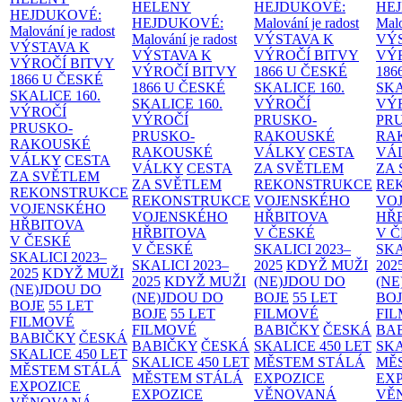
HELENY
HEJDUKOVÉ:
HE
HEJDUKOVÉ:
HEJDUKOVÉ:
Malování je radost
Malo
Malování je radost
Malování je radost
VÝSTAVA K
VÝ
VÝSTAVA K
VÝSTAVA K
VÝROČÍ BITVY
VÝ
VÝROČÍ BITVY
VÝROČÍ BITVY
1866 U ČESKÉ
186
1866 U ČESKÉ
1866 U ČESKÉ
SKALICE
160.
SK
SKALICE
160.
SKALICE
160.
VÝROČÍ
VÝ
VÝROČÍ
VÝROČÍ
PRUSKO-
PR
PRUSKO-
PRUSKO-
RAKOUSKÉ
RA
RAKOUSKÉ
RAKOUSKÉ
VÁLKY
CESTA
VÁ
VÁLKY
CESTA
VÁLKY
CESTA
ZA SVĚTLEM
ZA
ZA SVĚTLEM
ZA SVĚTLEM
REKONSTRUKCE
RE
REKONSTRUKCE
REKONSTRUKCE
VOJENSKÉHO
VO
VOJENSKÉHO
VOJENSKÉHO
HŘBITOVA
HŘ
HŘBITOVA
HŘBITOVA
V ČESKÉ
V 
V ČESKÉ
V ČESKÉ
SKALICI 2023–
SKA
SKALICI 2023–
SKALICI 2023–
2025
KDYŽ MUŽI
202
2025
KDYŽ MUŽI
2025
KDYŽ MUŽI
(NE)JDOU DO
(NE
(NE)JDOU DO
(NE)JDOU DO
BOJE
55 LET
BO
BOJE
55 LET
BOJE
55 LET
FILMOVÉ
FI
FILMOVÉ
FILMOVÉ
BABIČKY
ČESKÁ
BA
BABIČKY
ČESKÁ
BABIČKY
ČESKÁ
SKALICE 450 LET
SKA
SKALICE 450 LET
SKALICE 450 LET
MĚSTEM
STÁLÁ
MĚ
MĚSTEM
STÁLÁ
MĚSTEM
STÁLÁ
EXPOZICE
EX
EXPOZICE
EXPOZICE
VĚNOVANÁ
VĚ