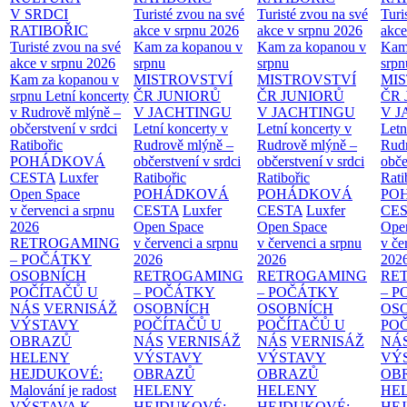
V SRDCI
Turisté zvou na své
Turisté zvou na své
Turi
RATIBOŘIC
akce v srpnu 2026
akce v srpnu 2026
akce
Turisté zvou na své
Kam za kopanou v
Kam za kopanou v
Kam
akce v srpnu 2026
srpnu
srpnu
srpn
Kam za kopanou v
MISTROVSTVÍ
MISTROVSTVÍ
MI
srpnu
Letní koncerty
ČR JUNIORŮ
ČR JUNIORŮ
ČR 
v Rudrově mlýně –
V JACHTINGU
V JACHTINGU
V 
občerstvení v srdci
Letní koncerty v
Letní koncerty v
Letn
Ratibořic
Rudrově mlýně –
Rudrově mlýně –
Rud
POHÁDKOVÁ
občerstvení v srdci
občerstvení v srdci
obče
CESTA
Luxfer
Ratibořic
Ratibořic
Rati
Open Space
POHÁDKOVÁ
POHÁDKOVÁ
PO
v červenci a srpnu
CESTA
Luxfer
CESTA
Luxfer
CE
2026
Open Space
Open Space
Ope
RETROGAMING
v červenci a srpnu
v červenci a srpnu
v če
– POČÁTKY
2026
2026
202
OSOBNÍCH
RETROGAMING
RETROGAMING
RE
POČÍTAČŮ U
– POČÁTKY
– POČÁTKY
– 
NÁS
VERNISÁŽ
OSOBNÍCH
OSOBNÍCH
OS
VÝSTAVY
POČÍTAČŮ U
POČÍTAČŮ U
PO
OBRAZŮ
NÁS
VERNISÁŽ
NÁS
VERNISÁŽ
NÁ
HELENY
VÝSTAVY
VÝSTAVY
VÝ
HEJDUKOVÉ:
OBRAZŮ
OBRAZŮ
OB
Malování je radost
HELENY
HELENY
HE
VÝSTAVA K
HEJDUKOVÉ:
HEJDUKOVÉ:
HE