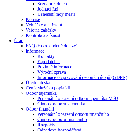
Seznam radních
Jednací řád
Usnesení rady města
Komise
Vyhlášky a nařízení
Veřejné zakázky
Kontrola a stížnosti
Úřad
FAQ (často kladené dotazy)
Informace
Kontakty
E-podatelna
Povinné informace
Výroční zpráva
Informace o zpracování osobních údajů (GDPR)
Úřední deska
Ceník služeb a poplatků
Odbor tajemníka
Personální obsazení odboru tajemníka MěÚ
Činnost odboru tajemníka
Odbor finanční
Personální obsazení odboru finančního
Činnost odboru finančního
Rozpočty
Odpadové hospodářství