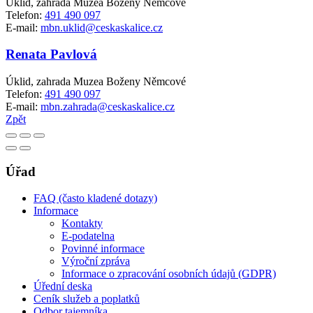
Úklid, zahrada Muzea Boženy Němcové
Telefon:
491 490 097
E-mail:
mbn.uklid@ceskaskalice.cz
Renata Pavlová
Úklid, zahrada Muzea Boženy Němcové
Telefon:
491 490 097
E-mail:
mbn.zahrada@ceskaskalice.cz
Zpět
Úřad
FAQ (často kladené dotazy)
Informace
Kontakty
E-podatelna
Povinné informace
Výroční zpráva
Informace o zpracování osobních údajů (GDPR)
Úřední deska
Ceník služeb a poplatků
Odbor tajemníka