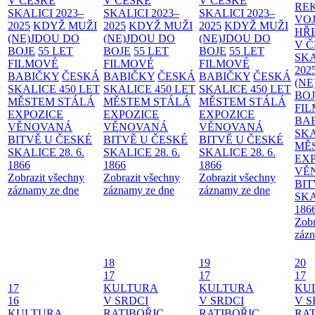
V ČESKÉ
V ČESKÉ
V ČESKÉ
RE
SKALICI 2023–
SKALICI 2023–
SKALICI 2023–
VO
2025
KDYŽ MUŽI
2025
KDYŽ MUŽI
2025
KDYŽ MUŽI
HŘ
(NE)JDOU DO
(NE)JDOU DO
(NE)JDOU DO
V 
BOJE
55 LET
BOJE
55 LET
BOJE
55 LET
SKA
FILMOVÉ
FILMOVÉ
FILMOVÉ
202
BABIČKY
ČESKÁ
BABIČKY
ČESKÁ
BABIČKY
ČESKÁ
(NE
SKALICE 450 LET
SKALICE 450 LET
SKALICE 450 LET
BO
MĚSTEM
STÁLÁ
MĚSTEM
STÁLÁ
MĚSTEM
STÁLÁ
FI
EXPOZICE
EXPOZICE
EXPOZICE
BA
VĚNOVANÁ
VĚNOVANÁ
VĚNOVANÁ
SKA
BITVĚ U ČESKÉ
BITVĚ U ČESKÉ
BITVĚ U ČESKÉ
MĚ
SKALICE 28. 6.
SKALICE 28. 6.
SKALICE 28. 6.
EX
1866
1866
1866
VĚ
Zobrazit všechny
Zobrazit všechny
Zobrazit všechny
BIT
záznamy ze dne
záznamy ze dne
záznamy ze dne
SKA
186
Zobr
zázn
18
19
20
17
17
17
17
KULTURA
KULTURA
KU
16
V SRDCI
V SRDCI
V S
KULTURA
RATIBOŘIC
RATIBOŘIC
RAT