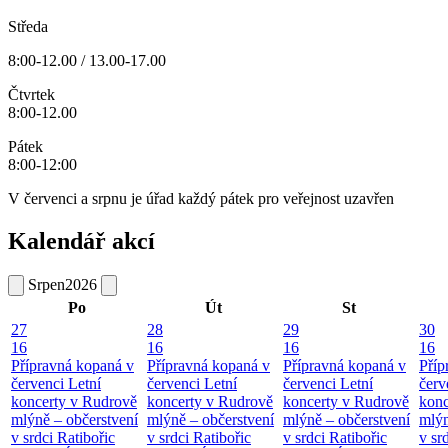
Středa
8:00-12.00 / 13.00-17.00
Čtvrtek
8:00-12.00
Pátek
8:00-12:00
V červenci a srpnu je úřad každý pátek pro veřejnost uzavřen
Kalendář akcí
Srpen
2026
Po
Út
St
27
28
29
30
16
16
16
16
Přípravná kopaná v
Přípravná kopaná v
Přípravná kopaná v
Příp
červenci
Letní
červenci
Letní
červenci
Letní
červ
koncerty v Rudrově
koncerty v Rudrově
koncerty v Rudrově
konc
mlýně – občerstvení
mlýně – občerstvení
mlýně – občerstvení
mlýn
v srdci Ratibořic
v srdci Ratibořic
v srdci Ratibořic
v sr