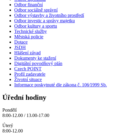
Odbor finanční
Odbor sociálně správní
Odbor výstavby a životního prostředí
Odbor investic a správy majetku
Odbor kultury a sportu
Technické služby
Městská policie
Dotace
JSDH
Hlášení závad
Dokumenty ke stažení
Digitální povodňový plán
Czech POINT
Profil zadavatele
Životní situace
Informace poskytnuté dle zákona č. 106⁄1999 Sb.
Úřední hodiny
Pondělí
8:00-12.00 / 13.00-17.00
Úterý
8:00-12.00