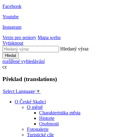
Facebook
Youtube
Instagram
Verze pro seniory
Mapa webu
Vytisknout
Hledaný výraz
Hledat
rozšířené vyhledávání
cz
Překlad (translations)
Select Language
▼
O České Skalici
O městě
Charakteristika města
Historie
Osobnosti
Fotogalerie
Turistické cíle