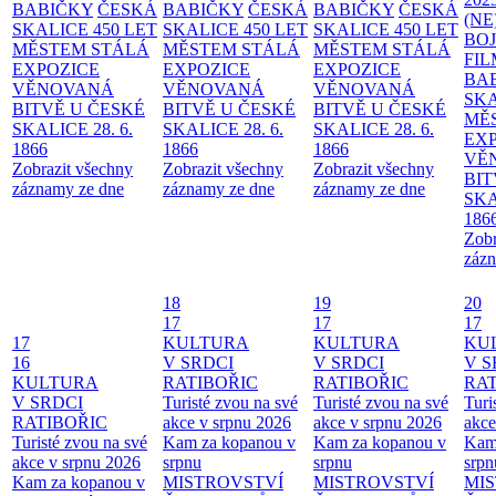
BABIČKY
ČESKÁ
BABIČKY
ČESKÁ
BABIČKY
ČESKÁ
(NE
SKALICE 450 LET
SKALICE 450 LET
SKALICE 450 LET
BO
MĚSTEM
STÁLÁ
MĚSTEM
STÁLÁ
MĚSTEM
STÁLÁ
FI
EXPOZICE
EXPOZICE
EXPOZICE
BA
VĚNOVANÁ
VĚNOVANÁ
VĚNOVANÁ
SKA
BITVĚ U ČESKÉ
BITVĚ U ČESKÉ
BITVĚ U ČESKÉ
MĚ
SKALICE 28. 6.
SKALICE 28. 6.
SKALICE 28. 6.
EX
1866
1866
1866
VĚ
Zobrazit všechny
Zobrazit všechny
Zobrazit všechny
BIT
záznamy ze dne
záznamy ze dne
záznamy ze dne
SKA
186
Zobr
zázn
18
19
20
17
17
17
17
KULTURA
KULTURA
KU
16
V SRDCI
V SRDCI
V S
KULTURA
RATIBOŘIC
RATIBOŘIC
RAT
V SRDCI
Turisté zvou na své
Turisté zvou na své
Turi
RATIBOŘIC
akce v srpnu 2026
akce v srpnu 2026
akce
Turisté zvou na své
Kam za kopanou v
Kam za kopanou v
Kam
akce v srpnu 2026
srpnu
srpnu
srpn
Kam za kopanou v
MISTROVSTVÍ
MISTROVSTVÍ
MI