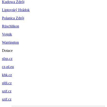
Kudowa Zdrój
Liptovský Hrádok
Polanica Zdrój
Rüschlikon
Vojnik
Warrington
Dotace
sfzp.cz
cz-pl.eu
khk.cz
sfdi.cz
szif.cz
szif.cz