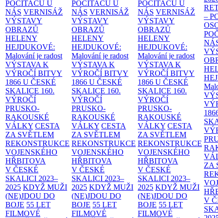
POČÍTAČŮ U
POČÍTAČŮ U
POČÍTAČŮ U
RE
NÁS
VERNISÁŽ
NÁS
VERNISÁŽ
NÁS
VERNISÁŽ
– 
VÝSTAVY
VÝSTAVY
VÝSTAVY
OS
OBRAZŮ
OBRAZŮ
OBRAZŮ
PO
HELENY
HELENY
HELENY
NÁ
HEJDUKOVÉ:
HEJDUKOVÉ:
HEJDUKOVÉ:
VÝ
Malování je radost
Malování je radost
Malování je radost
OB
VÝSTAVA K
VÝSTAVA K
VÝSTAVA K
HE
VÝROČÍ BITVY
VÝROČÍ BITVY
VÝROČÍ BITVY
HE
1866 U ČESKÉ
1866 U ČESKÉ
1866 U ČESKÉ
Malo
SKALICE
160.
SKALICE
160.
SKALICE
160.
VÝ
VÝROČÍ
VÝROČÍ
VÝROČÍ
VÝ
PRUSKO-
PRUSKO-
PRUSKO-
186
RAKOUSKÉ
RAKOUSKÉ
RAKOUSKÉ
SK
VÁLKY
CESTA
VÁLKY
CESTA
VÁLKY
CESTA
VÝ
ZA SVĚTLEM
ZA SVĚTLEM
ZA SVĚTLEM
PR
REKONSTRUKCE
REKONSTRUKCE
REKONSTRUKCE
RA
VOJENSKÉHO
VOJENSKÉHO
VOJENSKÉHO
VÁ
HŘBITOVA
HŘBITOVA
HŘBITOVA
ZA
V ČESKÉ
V ČESKÉ
V ČESKÉ
RE
SKALICI 2023–
SKALICI 2023–
SKALICI 2023–
VO
2025
KDYŽ MUŽI
2025
KDYŽ MUŽI
2025
KDYŽ MUŽI
HŘ
(NE)JDOU DO
(NE)JDOU DO
(NE)JDOU DO
V 
BOJE
55 LET
BOJE
55 LET
BOJE
55 LET
SKA
FILMOVÉ
FILMOVÉ
FILMOVÉ
202