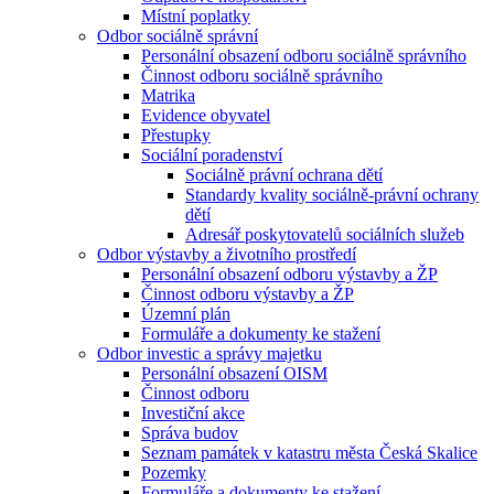
Místní poplatky
Odbor sociálně správní
Personální obsazení odboru sociálně správního
Činnost odboru sociálně správního
Matrika
Evidence obyvatel
Přestupky
Sociální poradenství
Sociálně právní ochrana dětí
Standardy kvality sociálně-právní ochrany
dětí
Adresář poskytovatelů sociálních služeb
Odbor výstavby a životního prostředí
Personální obsazení odboru výstavby a ŽP
Činnost odboru výstavby a ŽP
Územní plán
Formuláře a dokumenty ke stažení
Odbor investic a správy majetku
Personální obsazení OISM
Činnost odboru
Investiční akce
Správa budov
Seznam památek v katastru města Česká Skalice
Pozemky
Formuláře a dokumenty ke stažení