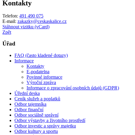
Kontakty
Telefon:
491 490 075
E-mail:
zakazky@ceskaskalice.cz
Stáhnout vizitku (vCard)
Zpět
Úřad
FAQ (často kladené dotazy)
Informace
Kontakty
E-podatelna
Povinné informace
Výroční zpráva
Informace o zpracování osobních údajů (GDPR)
Úřední deska
Ceník služeb a poplatků
Odbor tajemníka
Odbor finanční
Odbor sociálně správní
Odbor výstavby a životního prostředí
Odbor investic a správy majetku
Odbor kultury a sportu