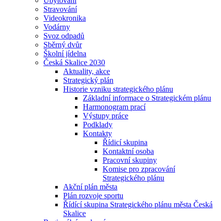
Ubytování
Stravování
Videokronika
Vodárny
Svoz odpadů
Sběrný dvůr
Školní jídelna
Česká Skalice 2030
Aktuality, akce
Strategický plán
Historie vzniku strategického plánu
Základní informace o Strategickém plánu
Harmonogram prací
Výstupy práce
Podklady
Kontakty
Řídicí skupina
Kontaktní osoba
Pracovní skupiny
Komise pro zpracování
Strategického plánu
Akční plán města
Plán rozvoje sportu
Řídící skupina Strategického plánu města Česká
Skalice