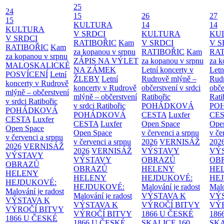
25
24
15
26
27
15
KULTURA
14
14
KULTURA
V SRDCI
KULTURA
KU
V SRDCI
RATIBOŘIC
Kam
V SRDCI
V S
RATIBOŘIC
Kam
za kopanou v srpnu
RATIBOŘIC
Kam
RAT
za kopanou v srpnu
ZÁPIS NA VÝLET
za kopanou v srpnu
za k
MALOSKALICKÉ
NA ZÁMEK
Letní koncerty v
Letn
POSVÍCENÍ
Letní
ŽLEBY
Letní
Rudrově mlýně –
Rud
koncerty v Rudrově
koncerty v Rudrově
občerstvení v srdci
obče
mlýně – občerstvení
mlýně – občerstvení
Ratibořic
Rati
v srdci Ratibořic
v srdci Ratibořic
POHÁDKOVÁ
PO
POHÁDKOVÁ
POHÁDKOVÁ
CESTA
Luxfer
CE
CESTA
Luxfer
CESTA
Luxfer
Open Space
Ope
Open Space
Open Space
v červenci a srpnu
v če
v červenci a srpnu
v červenci a srpnu
2026
VERNISÁŽ
202
2026
VERNISÁŽ
2026
VERNISÁŽ
VÝSTAVY
VÝ
VÝSTAVY
VÝSTAVY
OBRAZŮ
OB
OBRAZŮ
OBRAZŮ
HELENY
HE
HELENY
HELENY
HEJDUKOVÉ:
HE
HEJDUKOVÉ:
HEJDUKOVÉ:
Malování je radost
Malo
Malování je radost
Malování je radost
VÝSTAVA K
VÝ
VÝSTAVA K
VÝSTAVA K
VÝROČÍ BITVY
VÝ
VÝROČÍ BITVY
VÝROČÍ BITVY
1866 U ČESKÉ
186
1866 U ČESKÉ
1866 U ČESKÉ
SKALICE
160.
SK