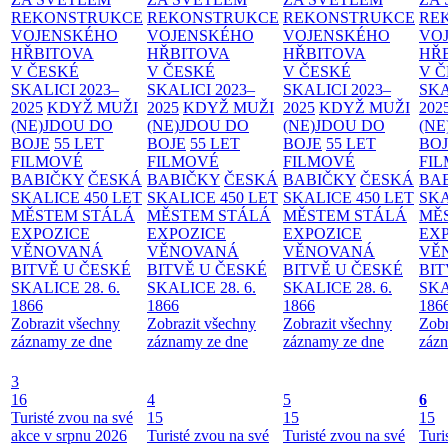
REKONSTRUKCE
REKONSTRUKCE
REKONSTRUKCE
RE
VOJENSKÉHO
VOJENSKÉHO
VOJENSKÉHO
VO
HŘBITOVA
HŘBITOVA
HŘBITOVA
HŘ
V ČESKÉ
V ČESKÉ
V ČESKÉ
V 
SKALICI 2023–
SKALICI 2023–
SKALICI 2023–
SKA
2025
KDYŽ MUŽI
2025
KDYŽ MUŽI
2025
KDYŽ MUŽI
202
(NE)JDOU DO
(NE)JDOU DO
(NE)JDOU DO
(NE
BOJE
55 LET
BOJE
55 LET
BOJE
55 LET
BO
FILMOVÉ
FILMOVÉ
FILMOVÉ
FI
BABIČKY
ČESKÁ
BABIČKY
ČESKÁ
BABIČKY
ČESKÁ
BA
SKALICE 450 LET
SKALICE 450 LET
SKALICE 450 LET
SKA
MĚSTEM
STÁLÁ
MĚSTEM
STÁLÁ
MĚSTEM
STÁLÁ
MĚ
EXPOZICE
EXPOZICE
EXPOZICE
EX
VĚNOVANÁ
VĚNOVANÁ
VĚNOVANÁ
VĚ
BITVĚ U ČESKÉ
BITVĚ U ČESKÉ
BITVĚ U ČESKÉ
BIT
SKALICE 28. 6.
SKALICE 28. 6.
SKALICE 28. 6.
SKA
1866
1866
1866
186
Zobrazit všechny
Zobrazit všechny
Zobrazit všechny
Zobr
záznamy ze dne
záznamy ze dne
záznamy ze dne
zázn
3
16
4
5
6
Turisté zvou na své
15
15
15
akce v srpnu 2026
Turisté zvou na své
Turisté zvou na své
Turi