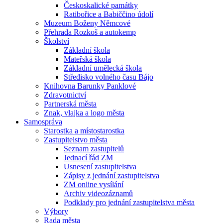
Českoskalické památky
Ratibořice a Babiččino údolí
Muzeum Boženy Němcové
Přehrada Rozkoš a autokemp
Školství
Základní škola
Mateřská škola
Základní umělecká škola
Středisko volného času Bájo
Knihovna Barunky Panklové
Zdravotnictví
Partnerská města
Znak, vlajka a logo města
Samospráva
Starostka a místostarostka
Zastupitelstvo města
Seznam zastupitelů
Jednací řád ZM
Usnesení zastupitelstva
Zápisy z jednání zastupitelstva
ZM online vysílání
Archiv videozáznamů
Podklady pro jednání zastupitelstva města
Výbory
Rada města