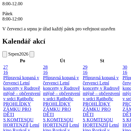
8:00-12.00
Pátek
8:00-12:00
V červenci a srpnu je úřad každý pátek pro veřejnost uzavřen
Kalendář akcí
Srpen
2026
Po
Út
St
27
28
29
30
16
16
16
16
Přípravná kopaná v
Přípravná kopaná v
Přípravná kopaná v
Příp
červenci
Letní
červenci
Letní
červenci
Letní
červ
koncerty v Rudrově
koncerty v Rudrově
koncerty v Rudrově
konc
mlýně – občerstvení
mlýně – občerstvení
mlýně – občerstvení
mlýn
v srdci Ratibořic
v srdci Ratibořic
v srdci Ratibořic
v sr
PROHLÍDKY
PROHLÍDKY
PROHLÍDKY
PR
ZÁMKU PRO
ZÁMKU PRO
ZÁMKU PRO
ZÁ
DĚTI
DĚTI
DĚTI
DĚT
S KOMTESOU
S KOMTESOU
S KOMTESOU
S 
HORTENZIÍ
Letní
HORTENZIÍ
Letní
HORTENZIÍ
Letní
HOR
kino Rozkoš v
kino Rozkoš v
kino Rozkoš v
kino