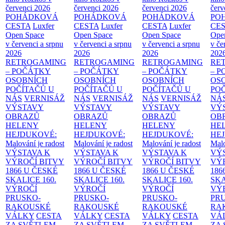
červenci 2026
červenci 2026
červenci 2026
červ
POHÁDKOVÁ
POHÁDKOVÁ
POHÁDKOVÁ
PO
CESTA
Luxfer
CESTA
Luxfer
CESTA
Luxfer
CE
Open Space
Open Space
Open Space
Ope
v červenci a srpnu
v červenci a srpnu
v červenci a srpnu
v če
2026
2026
2026
202
RETROGAMING
RETROGAMING
RETROGAMING
RE
– POČÁTKY
– POČÁTKY
– POČÁTKY
– 
OSOBNÍCH
OSOBNÍCH
OSOBNÍCH
OS
POČÍTAČŮ U
POČÍTAČŮ U
POČÍTAČŮ U
PO
NÁS
VERNISÁŽ
NÁS
VERNISÁŽ
NÁS
VERNISÁŽ
NÁ
VÝSTAVY
VÝSTAVY
VÝSTAVY
VÝ
OBRAZŮ
OBRAZŮ
OBRAZŮ
OB
HELENY
HELENY
HELENY
HE
HEJDUKOVÉ:
HEJDUKOVÉ:
HEJDUKOVÉ:
HE
Malování je radost
Malování je radost
Malování je radost
Malo
VÝSTAVA K
VÝSTAVA K
VÝSTAVA K
VÝ
VÝROČÍ BITVY
VÝROČÍ BITVY
VÝROČÍ BITVY
VÝ
1866 U ČESKÉ
1866 U ČESKÉ
1866 U ČESKÉ
186
SKALICE
160.
SKALICE
160.
SKALICE
160.
SK
VÝROČÍ
VÝROČÍ
VÝROČÍ
VÝ
PRUSKO-
PRUSKO-
PRUSKO-
PR
RAKOUSKÉ
RAKOUSKÉ
RAKOUSKÉ
RA
VÁLKY
CESTA
VÁLKY
CESTA
VÁLKY
CESTA
VÁ
ZA SVĚTLEM
ZA SVĚTLEM
ZA SVĚTLEM
ZA