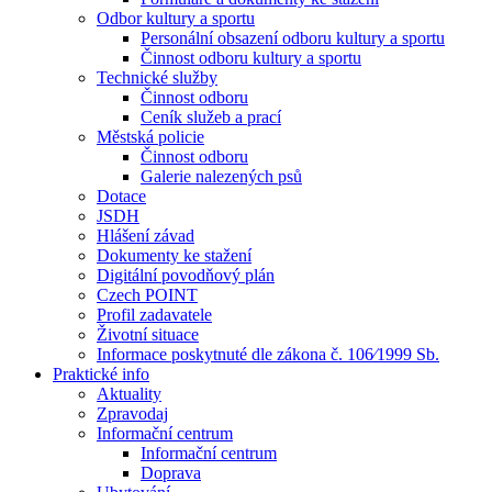
Odbor kultury a sportu
Personální obsazení odboru kultury a sportu
Činnost odboru kultury a sportu
Technické služby
Činnost odboru
Ceník služeb a prací
Městská policie
Činnost odboru
Galerie nalezených psů
Dotace
JSDH
Hlášení závad
Dokumenty ke stažení
Digitální povodňový plán
Czech POINT
Profil zadavatele
Životní situace
Informace poskytnuté dle zákona č. 106⁄1999 Sb.
Praktické info
Aktuality
Zpravodaj
Informační centrum
Informační centrum
Doprava