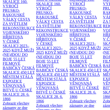
SKALICE
160.
SKALICE
160.
VÝROČÍ
VÝ
VÝROČÍ
VÝROČÍ
PRUSKO-
PR
PRUSKO-
PRUSKO-
RAKOUSKÉ
RA
RAKOUSKÉ
RAKOUSKÉ
VÁLKY
CESTA
VÁ
VÁLKY
CESTA
VÁLKY
CESTA
ZA SVĚTLEM
ZA
ZA SVĚTLEM
ZA SVĚTLEM
REKONSTRUKCE
RE
REKONSTRUKCE
REKONSTRUKCE
VOJENSKÉHO
VO
VOJENSKÉHO
VOJENSKÉHO
HŘBITOVA
HŘ
HŘBITOVA
HŘBITOVA
V ČESKÉ
V 
V ČESKÉ
V ČESKÉ
SKALICI 2023–
SKA
SKALICI 2023–
SKALICI 2023–
2025
KDYŽ MUŽI
202
2025
KDYŽ MUŽI
2025
KDYŽ MUŽI
(NE)JDOU DO
(NE
(NE)JDOU DO
(NE)JDOU DO
BOJE
55 LET
BO
BOJE
55 LET
BOJE
55 LET
FILMOVÉ
FI
FILMOVÉ
FILMOVÉ
BABIČKY
ČESKÁ
BA
BABIČKY
ČESKÁ
BABIČKY
ČESKÁ
SKALICE 450 LET
SKA
SKALICE 450 LET
SKALICE 450 LET
MĚSTEM
STÁLÁ
MĚ
MĚSTEM
STÁLÁ
MĚSTEM
STÁLÁ
EXPOZICE
EX
EXPOZICE
EXPOZICE
VĚNOVANÁ
VĚ
VĚNOVANÁ
VĚNOVANÁ
BITVĚ U ČESKÉ
BIT
BITVĚ U ČESKÉ
BITVĚ U ČESKÉ
SKALICE 28. 6.
SKA
SKALICE 28. 6.
SKALICE 28. 6.
1866
186
1866
1866
Zobrazit všechny
Zobr
Zobrazit všechny
Zobrazit všechny
záznamy ze dne
zázn
záznamy ze dne
záznamy ze dne