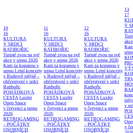
13
17
KU
V S
10
11
12
RAT
16
16
16
Turi
KULTURA
KULTURA
KULTURA
akce
V SRDCI
V SRDCI
V SRDCI
Kam
RATIBOŘIC
RATIBOŘIC
RATIBOŘIC
srpn
Turisté zvou na své
Turisté zvou na své
Turisté zvou na své
KO
akce v srpnu 2026
akce v srpnu 2026
akce v srpnu 2026
PR
Kam za kopanou v
Kam za kopanou v
Kam za kopanou v
VÝ
srpnu
Letní koncerty
srpnu
Letní koncerty
srpnu
Letní koncerty
KO
v Rudrově mlýně –
v Rudrově mlýně –
v Rudrově mlýně –
TR
občerstvení v srdci
občerstvení v srdci
občerstvení v srdci
MO
Ratibořic
Ratibořic
Ratibořic
BA
POHÁDKOVÁ
POHÁDKOVÁ
POHÁDKOVÁ
konc
CESTA
Luxfer
CESTA
Luxfer
CESTA
Luxfer
mlýn
Open Space
Open Space
Open Space
v sr
v červenci a srpnu
v červenci a srpnu
v červenci a srpnu
PO
2026
2026
2026
CE
RETROGAMING
RETROGAMING
RETROGAMING
Ope
– POČÁTKY
– POČÁTKY
– POČÁTKY
v če
OSOBNÍCH
OSOBNÍCH
OSOBNÍCH
202