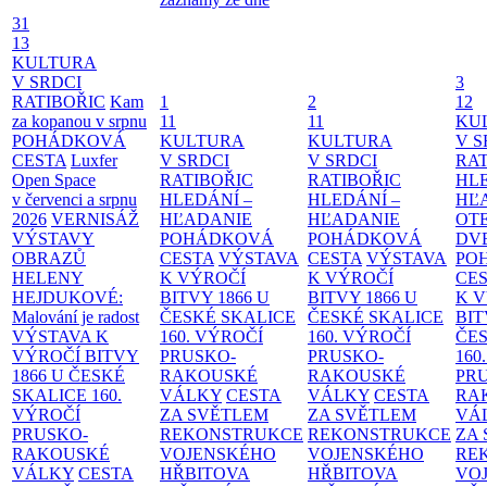
31
13
KULTURA
V SRDCI
3
RATIBOŘIC
Kam
1
2
12
za kopanou v srpnu
11
11
KU
POHÁDKOVÁ
KULTURA
KULTURA
V S
CESTA
Luxfer
V SRDCI
V SRDCI
RAT
Open Space
RATIBOŘIC
RATIBOŘIC
HLE
v červenci a srpnu
HLEDÁNÍ –
HLEDÁNÍ –
HĽ
2026
VERNISÁŽ
HĽADANIE
HĽADANIE
OT
VÝSTAVY
POHÁDKOVÁ
POHÁDKOVÁ
DV
OBRAZŮ
CESTA
VÝSTAVA
CESTA
VÝSTAVA
PO
HELENY
K VÝROČÍ
K VÝROČÍ
CE
HEJDUKOVÉ:
BITVY 1866 U
BITVY 1866 U
K 
Malování je radost
ČESKÉ SKALICE
ČESKÉ SKALICE
BIT
VÝSTAVA K
160. VÝROČÍ
160. VÝROČÍ
ČES
VÝROČÍ BITVY
PRUSKO-
PRUSKO-
160
1866 U ČESKÉ
RAKOUSKÉ
RAKOUSKÉ
PR
SKALICE
160.
VÁLKY
CESTA
VÁLKY
CESTA
RA
VÝROČÍ
ZA SVĚTLEM
ZA SVĚTLEM
VÁ
PRUSKO-
REKONSTRUKCE
REKONSTRUKCE
ZA
RAKOUSKÉ
VOJENSKÉHO
VOJENSKÉHO
RE
VÁLKY
CESTA
HŘBITOVA
HŘBITOVA
VO