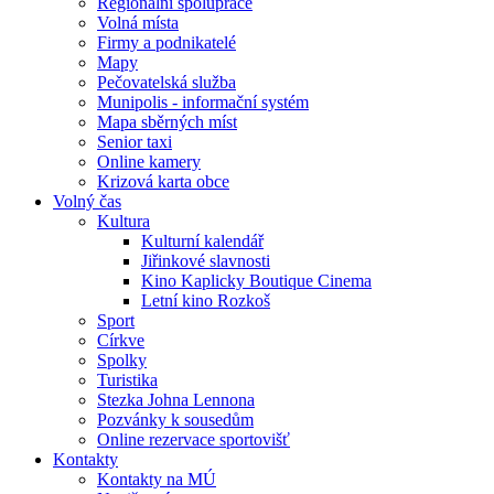
Regionální spolupráce
Volná místa
Firmy a podnikatelé
Mapy
Pečovatelská služba
Munipolis - informační systém
Mapa sběrných míst
Senior taxi
Online kamery
Krizová karta obce
Volný čas
Kultura
Kulturní kalendář
Jiřinkové slavnosti
Kino Kaplicky Boutique Cinema
Letní kino Rozkoš
Sport
Církve
Spolky
Turistika
Stezka Johna Lennona
Pozvánky k sousedům
Online rezervace sportovišť
Kontakty
Kontakty na MÚ