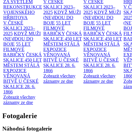
ZA SVĚTLEM
V ČESKÉ
V ČESKÉ
HŘ
REKONSTRUKCE
SKALICI 2023–
SKALICI 2023–
V 
VOJENSKÉHO
2025
KDYŽ MUŽI
2025
KDYŽ MUŽI
SKA
HŘBITOVA
(NE)JDOU DO
(NE)JDOU DO
202
V ČESKÉ
BOJE
55 LET
BOJE
55 LET
(NE
SKALICI 2023–
FILMOVÉ
FILMOVÉ
BO
2025
KDYŽ MUŽI
BABIČKY
ČESKÁ
BABIČKY
ČESKÁ
FI
(NE)JDOU DO
SKALICE 450 LET
SKALICE 450 LET
BA
BOJE
55 LET
MĚSTEM
STÁLÁ
MĚSTEM
STÁLÁ
SKA
FILMOVÉ
EXPOZICE
EXPOZICE
MĚ
BABIČKY
ČESKÁ
VĚNOVANÁ
VĚNOVANÁ
EX
SKALICE 450 LET
BITVĚ U ČESKÉ
BITVĚ U ČESKÉ
VĚ
MĚSTEM
STÁLÁ
SKALICE 28. 6.
SKALICE 28. 6.
BIT
EXPOZICE
1866
1866
SKA
VĚNOVANÁ
Zobrazit všechny
Zobrazit všechny
186
BITVĚ U ČESKÉ
záznamy ze dne
záznamy ze dne
Zobr
SKALICE 28. 6.
zázn
1866
Zobrazit všechny
záznamy ze dne
Fotogalerie
Náhodná fotogalerie