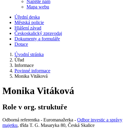
Napište nám
Mapa webu
Úřední deska
Městská policie
Hlášení závad
Českoskalický zpravodaj
Dokumenty a formuláře
Dotace
Úvodní stránka
Úřad
Informace
Povinné informace
Monika Vitáková
Monika Vitáková
Role v org. struktuře
Odborná referentka - Euromanažerka -
Odbor investic a správy
majetku
, třída T. G. Masaryka 80, Česká Skalice