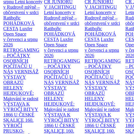
srpnu
Letní koncerty
ČR JUNIORŮ
ČR JUNIORŮ
ČR 
v Rudrově mlýně –
V JACHTINGU
V JACHTINGU
V 
občerstvení v srdci
Letní koncerty v
Letní koncerty v
Letn
Ratibořic
Rudrově mlýně –
Rudrově mlýně –
Rud
POHÁDKOVÁ
občerstvení v srdci
občerstvení v srdci
obče
CESTA
Luxfer
Ratibořic
Ratibořic
Rati
Open Space
POHÁDKOVÁ
POHÁDKOVÁ
PO
v červenci a srpnu
CESTA
Luxfer
CESTA
Luxfer
CE
2026
Open Space
Open Space
Ope
RETROGAMING
v červenci a srpnu
v červenci a srpnu
v če
– POČÁTKY
2026
2026
202
OSOBNÍCH
RETROGAMING
RETROGAMING
RE
POČÍTAČŮ U
– POČÁTKY
– POČÁTKY
– 
NÁS
VERNISÁŽ
OSOBNÍCH
OSOBNÍCH
OS
VÝSTAVY
POČÍTAČŮ U
POČÍTAČŮ U
PO
OBRAZŮ
NÁS
VERNISÁŽ
NÁS
VERNISÁŽ
NÁ
HELENY
VÝSTAVY
VÝSTAVY
VÝ
HEJDUKOVÉ:
OBRAZŮ
OBRAZŮ
OB
Malování je radost
HELENY
HELENY
HE
VÝSTAVA K
HEJDUKOVÉ:
HEJDUKOVÉ:
HE
VÝROČÍ BITVY
Malování je radost
Malování je radost
Malo
1866 U ČESKÉ
VÝSTAVA K
VÝSTAVA K
VÝ
SKALICE
160.
VÝROČÍ BITVY
VÝROČÍ BITVY
VÝ
VÝROČÍ
1866 U ČESKÉ
1866 U ČESKÉ
186
PRUSKO-
SKALICE
160.
SKALICE
160.
SK