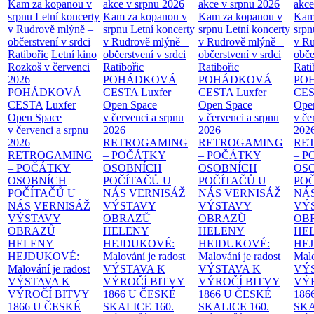
Kam za kopanou v
akce v srpnu 2026
akce v srpnu 2026
akce
srpnu
Letní koncerty
Kam za kopanou v
Kam za kopanou v
Kam
v Rudrově mlýně –
srpnu
Letní koncerty
srpnu
Letní koncerty
srp
občerstvení v srdci
v Rudrově mlýně –
v Rudrově mlýně –
v Ru
Ratibořic
Letní kino
občerstvení v srdci
občerstvení v srdci
obče
Rozkoš v červenci
Ratibořic
Ratibořic
Rati
2026
POHÁDKOVÁ
POHÁDKOVÁ
PO
POHÁDKOVÁ
CESTA
Luxfer
CESTA
Luxfer
CE
CESTA
Luxfer
Open Space
Open Space
Ope
Open Space
v červenci a srpnu
v červenci a srpnu
v če
v červenci a srpnu
2026
2026
202
2026
RETROGAMING
RETROGAMING
RE
RETROGAMING
– POČÁTKY
– POČÁTKY
– 
– POČÁTKY
OSOBNÍCH
OSOBNÍCH
OS
OSOBNÍCH
POČÍTAČŮ U
POČÍTAČŮ U
PO
POČÍTAČŮ U
NÁS
VERNISÁŽ
NÁS
VERNISÁŽ
NÁ
NÁS
VERNISÁŽ
VÝSTAVY
VÝSTAVY
VÝ
VÝSTAVY
OBRAZŮ
OBRAZŮ
OB
OBRAZŮ
HELENY
HELENY
HE
HELENY
HEJDUKOVÉ:
HEJDUKOVÉ:
HE
HEJDUKOVÉ:
Malování je radost
Malování je radost
Malo
Malování je radost
VÝSTAVA K
VÝSTAVA K
VÝ
VÝSTAVA K
VÝROČÍ BITVY
VÝROČÍ BITVY
VÝ
VÝROČÍ BITVY
1866 U ČESKÉ
1866 U ČESKÉ
186
1866 U ČESKÉ
SKALICE
160.
SKALICE
160.
SK