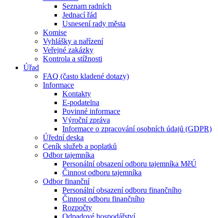
Seznam radních
Jednací řád
Usnesení rady města
Komise
Vyhlášky a nařízení
Veřejné zakázky
Kontrola a stížnosti
Úřad
FAQ (často kladené dotazy)
Informace
Kontakty
E-podatelna
Povinné informace
Výroční zpráva
Informace o zpracování osobních údajů (GDPR)
Úřední deska
Ceník služeb a poplatků
Odbor tajemníka
Personální obsazení odboru tajemníka MěÚ
Činnost odboru tajemníka
Odbor finanční
Personální obsazení odboru finančního
Činnost odboru finančního
Rozpočty
Odpadové hospodářství