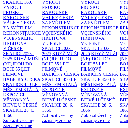
SKALICE
160.
VÝROČÍ
VÝROČÍ
VÝ
VÝROČÍ
PRUSKO-
PRUSKO-
PR
PRUSKO-
RAKOUSKÉ
RAKOUSKÉ
RA
RAKOUSKÉ
VÁLKY
CESTA
VÁLKY
CESTA
VÁ
VÁLKY
CESTA
ZA SVĚTLEM
ZA SVĚTLEM
ZA
ZA SVĚTLEM
REKONSTRUKCE
REKONSTRUKCE
RE
REKONSTRUKCE
VOJENSKÉHO
VOJENSKÉHO
VO
VOJENSKÉHO
HŘBITOVA
HŘBITOVA
HŘ
HŘBITOVA
V ČESKÉ
V ČESKÉ
V 
V ČESKÉ
SKALICI 2023–
SKALICI 2023–
SKA
SKALICI 2023–
2025
KDYŽ MUŽI
2025
KDYŽ MUŽI
202
2025
KDYŽ MUŽI
(NE)JDOU DO
(NE)JDOU DO
(NE
(NE)JDOU DO
BOJE
55 LET
BOJE
55 LET
BO
BOJE
55 LET
FILMOVÉ
FILMOVÉ
FI
FILMOVÉ
BABIČKY
ČESKÁ
BABIČKY
ČESKÁ
BA
BABIČKY
ČESKÁ
SKALICE 450 LET
SKALICE 450 LET
SKA
SKALICE 450 LET
MĚSTEM
STÁLÁ
MĚSTEM
STÁLÁ
MĚ
MĚSTEM
STÁLÁ
EXPOZICE
EXPOZICE
EX
EXPOZICE
VĚNOVANÁ
VĚNOVANÁ
VĚ
VĚNOVANÁ
BITVĚ U ČESKÉ
BITVĚ U ČESKÉ
BIT
BITVĚ U ČESKÉ
SKALICE 28. 6.
SKALICE 28. 6.
SKA
SKALICE 28. 6.
1866
1866
186
1866
Zobrazit všechny
Zobrazit všechny
Zobr
Zobrazit všechny
záznamy ze dne
záznamy ze dne
zázn
záznamy ze dne