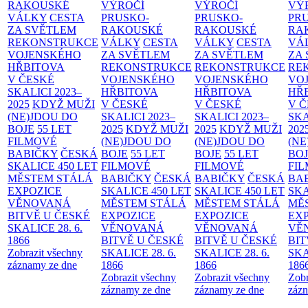
RAKOUSKÉ
VÝROČÍ
VÝROČÍ
VÝ
VÁLKY
CESTA
PRUSKO-
PRUSKO-
PR
ZA SVĚTLEM
RAKOUSKÉ
RAKOUSKÉ
RA
REKONSTRUKCE
VÁLKY
CESTA
VÁLKY
CESTA
VÁ
VOJENSKÉHO
ZA SVĚTLEM
ZA SVĚTLEM
ZA
HŘBITOVA
REKONSTRUKCE
REKONSTRUKCE
RE
V ČESKÉ
VOJENSKÉHO
VOJENSKÉHO
VO
SKALICI 2023–
HŘBITOVA
HŘBITOVA
HŘ
2025
KDYŽ MUŽI
V ČESKÉ
V ČESKÉ
V 
(NE)JDOU DO
SKALICI 2023–
SKALICI 2023–
SKA
BOJE
55 LET
2025
KDYŽ MUŽI
2025
KDYŽ MUŽI
202
FILMOVÉ
(NE)JDOU DO
(NE)JDOU DO
(NE
BABIČKY
ČESKÁ
BOJE
55 LET
BOJE
55 LET
BO
SKALICE 450 LET
FILMOVÉ
FILMOVÉ
FI
MĚSTEM
STÁLÁ
BABIČKY
ČESKÁ
BABIČKY
ČESKÁ
BA
EXPOZICE
SKALICE 450 LET
SKALICE 450 LET
SKA
VĚNOVANÁ
MĚSTEM
STÁLÁ
MĚSTEM
STÁLÁ
MĚ
BITVĚ U ČESKÉ
EXPOZICE
EXPOZICE
EX
SKALICE 28. 6.
VĚNOVANÁ
VĚNOVANÁ
VĚ
1866
BITVĚ U ČESKÉ
BITVĚ U ČESKÉ
BIT
Zobrazit všechny
SKALICE 28. 6.
SKALICE 28. 6.
SKA
záznamy ze dne
1866
1866
186
Zobrazit všechny
Zobrazit všechny
Zobr
záznamy ze dne
záznamy ze dne
zázn