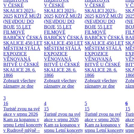
V ČESKÉ
V ČESKÉ
V ČESKÉ
V 
SKALICI 2023–
SKALICI 2023–
SKALICI 2023–
SKA
2025
KDYŽ MUŽI
2025
KDYŽ MUŽI
2025
KDYŽ MUŽI
202
(NE)JDOU DO
(NE)JDOU DO
(NE)JDOU DO
(NE
BOJE
55 LET
BOJE
55 LET
BOJE
55 LET
BO
FILMOVÉ
FILMOVÉ
FILMOVÉ
FI
BABIČKY
ČESKÁ
BABIČKY
ČESKÁ
BABIČKY
ČESKÁ
BA
SKALICE 450 LET
SKALICE 450 LET
SKALICE 450 LET
SKA
MĚSTEM
STÁLÁ
MĚSTEM
STÁLÁ
MĚSTEM
STÁLÁ
MĚ
EXPOZICE
EXPOZICE
EXPOZICE
EX
VĚNOVANÁ
VĚNOVANÁ
VĚNOVANÁ
VĚ
BITVĚ U ČESKÉ
BITVĚ U ČESKÉ
BITVĚ U ČESKÉ
BIT
SKALICE 28. 6.
SKALICE 28. 6.
SKALICE 28. 6.
SKA
1866
1866
1866
186
Zobrazit všechny
Zobrazit všechny
Zobrazit všechny
Zobr
záznamy ze dne
záznamy ze dne
záznamy ze dne
zázn
3
16
4
5
6
Turisté zvou na své
15
15
15
akce v srpnu 2026
Turisté zvou na své
Turisté zvou na své
Turi
Kam za kopanou v
akce v srpnu 2026
akce v srpnu 2026
akce
srpnu
Letní koncerty
Kam za kopanou v
Kam za kopanou v
Kam
v Rudrově mlýně –
srpnu
Letní koncerty
srpnu
Letní koncerty
srp