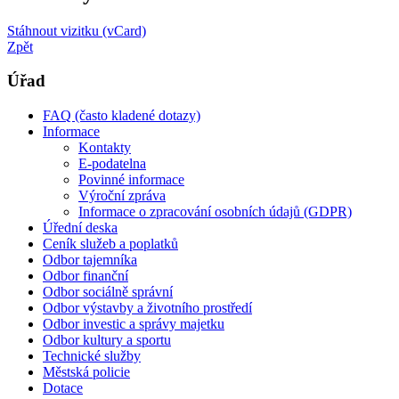
Stáhnout vizitku (vCard)
Zpět
Úřad
FAQ (často kladené dotazy)
Informace
Kontakty
E-podatelna
Povinné informace
Výroční zpráva
Informace o zpracování osobních údajů (GDPR)
Úřední deska
Ceník služeb a poplatků
Odbor tajemníka
Odbor finanční
Odbor sociálně správní
Odbor výstavby a životního prostředí
Odbor investic a správy majetku
Odbor kultury a sportu
Technické služby
Městská policie
Dotace