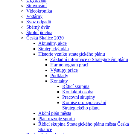
Ubytování
Stravování
Videokronika
Vodárny
Svoz odpadů
Sběrný dvůr
Školní jídelna
Česká Skalice 2030
Aktuality, akce
Strategický plán
Historie vzniku strategického plánu
Základní informace o Strategickém plánu
Harmonogram prací
Výstupy práce
Podklady
Kontakty
Řídicí skupina
Kontaktní osoba
Pracovní skupiny
Komise pro zpracování
Strategického plánu
Akční plán města
Plán rozvoje sportu
Řídící skupina Strategického plánu města Česká
Skalice