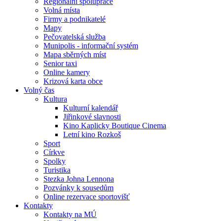
Regionální spolupráce
Volná místa
Firmy a podnikatelé
Mapy
Pečovatelská služba
Munipolis - informační systém
Mapa sběrných míst
Senior taxi
Online kamery
Krizová karta obce
Volný čas
Kultura
Kulturní kalendář
Jiřinkové slavnosti
Kino Kaplicky Boutique Cinema
Letní kino Rozkoš
Sport
Církve
Spolky
Turistika
Stezka Johna Lennona
Pozvánky k sousedům
Online rezervace sportovišť
Kontakty
Kontakty na MÚ