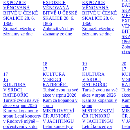
EXPOZICE
EXPOZICE
EXPOZICE
BA
VĚNOVANÁ
VĚNOVANÁ
VĚNOVANÁ
SKA
BITVĚ U ČESKÉ
BITVĚ U ČESKÉ
BITVĚ U ČESKÉ
MĚ
SKALICE 28. 6.
SKALICE 28. 6.
SKALICE 28. 6.
EX
1866
1866
1866
VĚ
Zobrazit všechny
Zobrazit všechny
Zobrazit všechny
BIT
záznamy ze dne
záznamy ze dne
záznamy ze dne
SKA
186
Zobr
zázn
18
19
20
17
17
17
17
KULTURA
KULTURA
KU
16
V SRDCI
V SRDCI
V S
KULTURA
RATIBOŘIC
RATIBOŘIC
RAT
V SRDCI
Turisté zvou na své
Turisté zvou na své
Turi
RATIBOŘIC
akce v srpnu 2026
akce v srpnu 2026
akce
Turisté zvou na své
Kam za kopanou v
Kam za kopanou v
Kam
akce v srpnu 2026
srpnu
srpnu
srpn
Kam za kopanou v
MISTROVSTVÍ
MISTROVSTVÍ
MI
srpnu
Letní koncerty
ČR JUNIORŮ
ČR JUNIORŮ
ČR 
v Rudrově mlýně –
V JACHTINGU
V JACHTINGU
V 
občerstvení v srdci
Letní koncerty v
Letní koncerty v
Letn