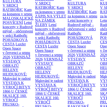
KULTURA
V SRDCI
KULTURA
KU
V SRDCI
RATIBOŘIC
Kam
V SRDCI
V S
RATIBOŘIC
Kam
za kopanou v srpnu
RATIBOŘIC
Kam
RAT
za kopanou v srpnu
ZÁPIS NA VÝLET
za kopanou v srpnu
za k
MALOSKALICKÉ
NA ZÁMEK
Letní koncerty v
Letn
POSVÍCENÍ
Letní
ŽLEBY
Letní
Rudrově mlýně –
Rud
koncerty v Rudrově
koncerty v Rudrově
občerstvení v srdci
obče
mlýně – občerstvení
mlýně – občerstvení
Ratibořic
Rati
v srdci Ratibořic
v srdci Ratibořic
POHÁDKOVÁ
PO
POHÁDKOVÁ
POHÁDKOVÁ
CESTA
Luxfer
CE
CESTA
Luxfer
CESTA
Luxfer
Open Space
Ope
Open Space
Open Space
v červenci a srpnu
v če
v červenci a srpnu
v červenci a srpnu
2026
VERNISÁŽ
202
2026
VERNISÁŽ
2026
VERNISÁŽ
VÝSTAVY
VÝ
VÝSTAVY
VÝSTAVY
OBRAZŮ
OB
OBRAZŮ
OBRAZŮ
HELENY
HE
HELENY
HELENY
HEJDUKOVÉ:
HE
HEJDUKOVÉ:
HEJDUKOVÉ:
Malování je radost
Malo
Malování je radost
Malování je radost
VÝSTAVA K
VÝ
VÝSTAVA K
VÝSTAVA K
VÝROČÍ BITVY
VÝ
VÝROČÍ BITVY
VÝROČÍ BITVY
1866 U ČESKÉ
186
1866 U ČESKÉ
1866 U ČESKÉ
SKALICE
160.
SK
SKALICE
160.
SKALICE
160.
VÝROČÍ
VÝ
VÝROČÍ
VÝROČÍ
PRUSKO-
PR
PRUSKO-
PRUSKO-
RAKOUSKÉ
RA