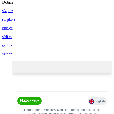
Dotace
sfzp.cz
cz-pl.eu
khk.cz
sfdi.cz
szif.cz
szif.cz