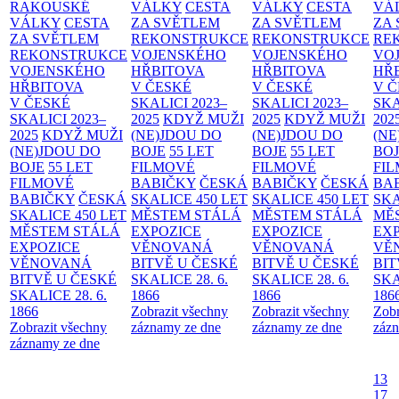
RAKOUSKÉ
VÁLKY
CESTA
VÁLKY
CESTA
VÁ
VÁLKY
CESTA
ZA SVĚTLEM
ZA SVĚTLEM
ZA
ZA SVĚTLEM
REKONSTRUKCE
REKONSTRUKCE
RE
REKONSTRUKCE
VOJENSKÉHO
VOJENSKÉHO
VO
VOJENSKÉHO
HŘBITOVA
HŘBITOVA
HŘ
HŘBITOVA
V ČESKÉ
V ČESKÉ
V 
V ČESKÉ
SKALICI 2023–
SKALICI 2023–
SKA
SKALICI 2023–
2025
KDYŽ MUŽI
2025
KDYŽ MUŽI
202
2025
KDYŽ MUŽI
(NE)JDOU DO
(NE)JDOU DO
(NE
(NE)JDOU DO
BOJE
55 LET
BOJE
55 LET
BO
BOJE
55 LET
FILMOVÉ
FILMOVÉ
FI
FILMOVÉ
BABIČKY
ČESKÁ
BABIČKY
ČESKÁ
BA
BABIČKY
ČESKÁ
SKALICE 450 LET
SKALICE 450 LET
SKA
SKALICE 450 LET
MĚSTEM
STÁLÁ
MĚSTEM
STÁLÁ
MĚ
MĚSTEM
STÁLÁ
EXPOZICE
EXPOZICE
EX
EXPOZICE
VĚNOVANÁ
VĚNOVANÁ
VĚ
VĚNOVANÁ
BITVĚ U ČESKÉ
BITVĚ U ČESKÉ
BIT
BITVĚ U ČESKÉ
SKALICE 28. 6.
SKALICE 28. 6.
SKA
SKALICE 28. 6.
1866
1866
186
1866
Zobrazit všechny
Zobrazit všechny
Zobr
Zobrazit všechny
záznamy ze dne
záznamy ze dne
zázn
záznamy ze dne
13
17