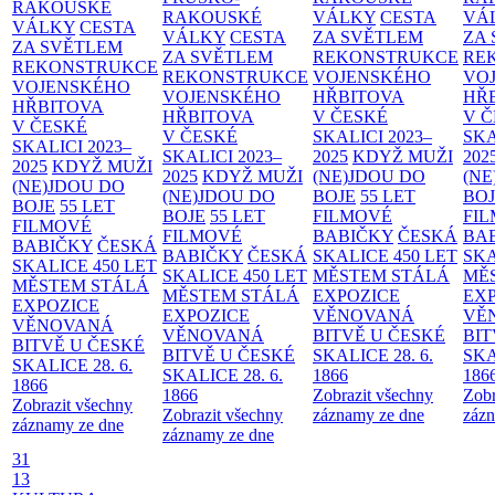
RAKOUSKÉ
RAKOUSKÉ
VÁLKY
CESTA
VÁ
VÁLKY
CESTA
VÁLKY
CESTA
ZA SVĚTLEM
ZA
ZA SVĚTLEM
ZA SVĚTLEM
REKONSTRUKCE
RE
REKONSTRUKCE
REKONSTRUKCE
VOJENSKÉHO
VO
VOJENSKÉHO
VOJENSKÉHO
HŘBITOVA
HŘ
HŘBITOVA
HŘBITOVA
V ČESKÉ
V 
V ČESKÉ
V ČESKÉ
SKALICI 2023–
SKA
SKALICI 2023–
SKALICI 2023–
2025
KDYŽ MUŽI
202
2025
KDYŽ MUŽI
2025
KDYŽ MUŽI
(NE)JDOU DO
(NE
(NE)JDOU DO
(NE)JDOU DO
BOJE
55 LET
BO
BOJE
55 LET
BOJE
55 LET
FILMOVÉ
FI
FILMOVÉ
FILMOVÉ
BABIČKY
ČESKÁ
BA
BABIČKY
ČESKÁ
BABIČKY
ČESKÁ
SKALICE 450 LET
SKA
SKALICE 450 LET
SKALICE 450 LET
MĚSTEM
STÁLÁ
MĚ
MĚSTEM
STÁLÁ
MĚSTEM
STÁLÁ
EXPOZICE
EX
EXPOZICE
EXPOZICE
VĚNOVANÁ
VĚ
VĚNOVANÁ
VĚNOVANÁ
BITVĚ U ČESKÉ
BIT
BITVĚ U ČESKÉ
BITVĚ U ČESKÉ
SKALICE 28. 6.
SKA
SKALICE 28. 6.
SKALICE 28. 6.
1866
186
1866
1866
Zobrazit všechny
Zobr
Zobrazit všechny
Zobrazit všechny
záznamy ze dne
zázn
záznamy ze dne
záznamy ze dne
31
13