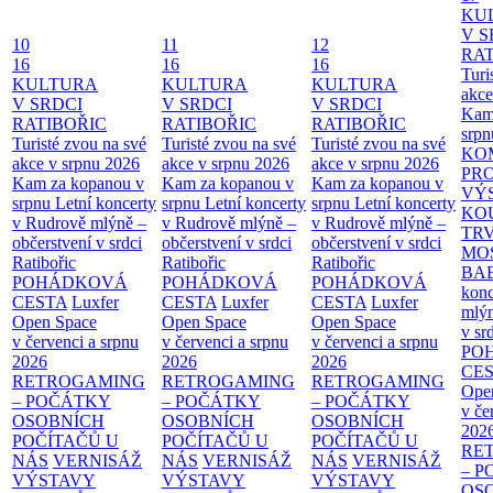
KU
V S
10
11
12
RAT
16
16
16
Turi
KULTURA
KULTURA
KULTURA
akce
V SRDCI
V SRDCI
V SRDCI
Kam
RATIBOŘIC
RATIBOŘIC
RATIBOŘIC
srpn
Turisté zvou na své
Turisté zvou na své
Turisté zvou na své
KO
akce v srpnu 2026
akce v srpnu 2026
akce v srpnu 2026
PR
Kam za kopanou v
Kam za kopanou v
Kam za kopanou v
VÝ
srpnu
Letní koncerty
srpnu
Letní koncerty
srpnu
Letní koncerty
KO
v Rudrově mlýně –
v Rudrově mlýně –
v Rudrově mlýně –
TR
občerstvení v srdci
občerstvení v srdci
občerstvení v srdci
MO
Ratibořic
Ratibořic
Ratibořic
BA
POHÁDKOVÁ
POHÁDKOVÁ
POHÁDKOVÁ
konc
CESTA
Luxfer
CESTA
Luxfer
CESTA
Luxfer
mlýn
Open Space
Open Space
Open Space
v sr
v červenci a srpnu
v červenci a srpnu
v červenci a srpnu
PO
2026
2026
2026
CE
RETROGAMING
RETROGAMING
RETROGAMING
Ope
– POČÁTKY
– POČÁTKY
– POČÁTKY
v če
OSOBNÍCH
OSOBNÍCH
OSOBNÍCH
202
POČÍTAČŮ U
POČÍTAČŮ U
POČÍTAČŮ U
RE
NÁS
VERNISÁŽ
NÁS
VERNISÁŽ
NÁS
VERNISÁŽ
– 
VÝSTAVY
VÝSTAVY
VÝSTAVY
OS