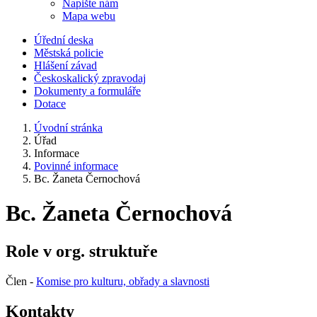
Napište nám
Mapa webu
Úřední deska
Městská policie
Hlášení závad
Českoskalický zpravodaj
Dokumenty a formuláře
Dotace
Úvodní stránka
Úřad
Informace
Povinné informace
Bc. Žaneta Černochová
Bc. Žaneta Černochová
Role v org. struktuře
Člen -
Komise pro kulturu, obřady a slavnosti
Kontakty