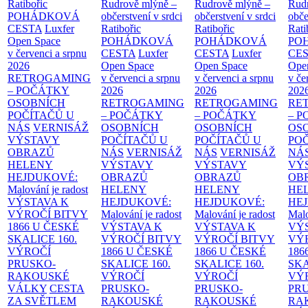
Ratibořic
Rudrově mlýně –
Rudrově mlýně –
Rud
POHÁDKOVÁ
občerstvení v srdci
občerstvení v srdci
obče
CESTA
Luxfer
Ratibořic
Ratibořic
Rati
Open Space
POHÁDKOVÁ
POHÁDKOVÁ
PO
v červenci a srpnu
CESTA
Luxfer
CESTA
Luxfer
CE
2026
Open Space
Open Space
Ope
RETROGAMING
v červenci a srpnu
v červenci a srpnu
v če
– POČÁTKY
2026
2026
202
OSOBNÍCH
RETROGAMING
RETROGAMING
RE
POČÍTAČŮ U
– POČÁTKY
– POČÁTKY
– 
NÁS
VERNISÁŽ
OSOBNÍCH
OSOBNÍCH
OS
VÝSTAVY
POČÍTAČŮ U
POČÍTAČŮ U
PO
OBRAZŮ
NÁS
VERNISÁŽ
NÁS
VERNISÁŽ
NÁ
HELENY
VÝSTAVY
VÝSTAVY
VÝ
HEJDUKOVÉ:
OBRAZŮ
OBRAZŮ
OB
Malování je radost
HELENY
HELENY
HE
VÝSTAVA K
HEJDUKOVÉ:
HEJDUKOVÉ:
HE
VÝROČÍ BITVY
Malování je radost
Malování je radost
Malo
1866 U ČESKÉ
VÝSTAVA K
VÝSTAVA K
VÝ
SKALICE
160.
VÝROČÍ BITVY
VÝROČÍ BITVY
VÝ
VÝROČÍ
1866 U ČESKÉ
1866 U ČESKÉ
186
PRUSKO-
SKALICE
160.
SKALICE
160.
SK
RAKOUSKÉ
VÝROČÍ
VÝROČÍ
VÝ
VÁLKY
CESTA
PRUSKO-
PRUSKO-
PR
ZA SVĚTLEM
RAKOUSKÉ
RAKOUSKÉ
RA