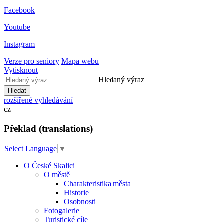
Facebook
Youtube
Instagram
Verze pro seniory
Mapa webu
Vytisknout
Hledaný výraz
Hledat
rozšířené vyhledávání
cz
Překlad (translations)
Select Language
▼
O České Skalici
O městě
Charakteristika města
Historie
Osobnosti
Fotogalerie
Turistické cíle