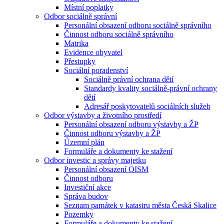
Místní poplatky
Odbor sociálně správní
Personální obsazení odboru sociálně správního
Činnost odboru sociálně správního
Matrika
Evidence obyvatel
Přestupky
Sociální poradenství
Sociálně právní ochrana dětí
Standardy kvality sociálně-právní ochrany
dětí
Adresář poskytovatelů sociálních služeb
Odbor výstavby a životního prostředí
Personální obsazení odboru výstavby a ŽP
Činnost odboru výstavby a ŽP
Územní plán
Formuláře a dokumenty ke stažení
Odbor investic a správy majetku
Personální obsazení OISM
Činnost odboru
Investiční akce
Správa budov
Seznam památek v katastru města Česká Skalice
Pozemky
Formuláře a dokumenty ke stažení