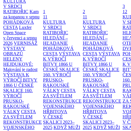
KULTURA
V SRDCI
3
RATIBOŘIC
Kam
1
2
12
za kopanou v srpnu
11
11
KU
POHÁDKOVÁ
KULTURA
KULTURA
V S
CESTA
Luxfer
V SRDCI
V SRDCI
RAT
Open Space
RATIBOŘIC
RATIBOŘIC
HLE
v červenci a srpnu
HLEDÁNÍ –
HLEDÁNÍ –
HĽ
2026
VERNISÁŽ
HĽADANIE
HĽADANIE
OT
VÝSTAVY
POHÁDKOVÁ
POHÁDKOVÁ
DV
OBRAZŮ
CESTA
VÝSTAVA
CESTA
VÝSTAVA
PO
HELENY
K VÝROČÍ
K VÝROČÍ
CE
HEJDUKOVÉ:
BITVY 1866 U
BITVY 1866 U
K 
Malování je radost
ČESKÉ SKALICE
ČESKÉ SKALICE
BIT
VÝSTAVA K
160. VÝROČÍ
160. VÝROČÍ
ČES
VÝROČÍ BITVY
PRUSKO-
PRUSKO-
160
1866 U ČESKÉ
RAKOUSKÉ
RAKOUSKÉ
PR
SKALICE
160.
VÁLKY
CESTA
VÁLKY
CESTA
RA
VÝROČÍ
ZA SVĚTLEM
ZA SVĚTLEM
VÁ
PRUSKO-
REKONSTRUKCE
REKONSTRUKCE
ZA
RAKOUSKÉ
VOJENSKÉHO
VOJENSKÉHO
RE
VÁLKY
CESTA
HŘBITOVA
HŘBITOVA
VO
ZA SVĚTLEM
V ČESKÉ
V ČESKÉ
HŘ
REKONSTRUKCE
SKALICI 2023–
SKALICI 2023–
V 
VOJENSKÉHO
2025
KDYŽ MUŽI
2025
KDYŽ MUŽI
SKA