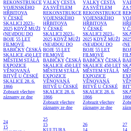
REKONSTRUKCE
VÁLKY
CESTA
VÁLKY
CESTA
VÁ
VOJENSKÉHO
ZA SVĚTLEM
ZA SVĚTLEM
ZA
HŘBITOVA
REKONSTRUKCE
REKONSTRUKCE
RE
V ČESKÉ
VOJENSKÉHO
VOJENSKÉHO
VO
SKALICI 2023–
HŘBITOVA
HŘBITOVA
HŘ
2025
KDYŽ MUŽI
V ČESKÉ
V ČESKÉ
V 
(NE)JDOU DO
SKALICI 2023–
SKALICI 2023–
SKA
BOJE
55 LET
2025
KDYŽ MUŽI
2025
KDYŽ MUŽI
202
FILMOVÉ
(NE)JDOU DO
(NE)JDOU DO
(NE
BABIČKY
ČESKÁ
BOJE
55 LET
BOJE
55 LET
BO
SKALICE 450 LET
FILMOVÉ
FILMOVÉ
FI
MĚSTEM
STÁLÁ
BABIČKY
ČESKÁ
BABIČKY
ČESKÁ
BA
EXPOZICE
SKALICE 450 LET
SKALICE 450 LET
SKA
VĚNOVANÁ
MĚSTEM
STÁLÁ
MĚSTEM
STÁLÁ
MĚ
BITVĚ U ČESKÉ
EXPOZICE
EXPOZICE
EX
SKALICE 28. 6.
VĚNOVANÁ
VĚNOVANÁ
VĚ
1866
BITVĚ U ČESKÉ
BITVĚ U ČESKÉ
BIT
Zobrazit všechny
SKALICE 28. 6.
SKALICE 28. 6.
SKA
záznamy ze dne
1866
1866
186
Zobrazit všechny
Zobrazit všechny
Zobr
záznamy ze dne
záznamy ze dne
zázn
25
24
15
26
27
15
KULTURA
14
14