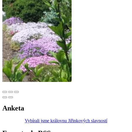
Anketa
Vybírali jsme královnu Jiřinkových slavností