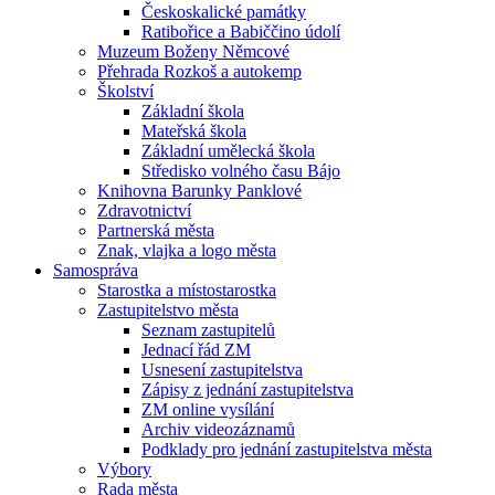
Českoskalické památky
Ratibořice a Babiččino údolí
Muzeum Boženy Němcové
Přehrada Rozkoš a autokemp
Školství
Základní škola
Mateřská škola
Základní umělecká škola
Středisko volného času Bájo
Knihovna Barunky Panklové
Zdravotnictví
Partnerská města
Znak, vlajka a logo města
Samospráva
Starostka a místostarostka
Zastupitelstvo města
Seznam zastupitelů
Jednací řád ZM
Usnesení zastupitelstva
Zápisy z jednání zastupitelstva
ZM online vysílání
Archiv videozáznamů
Podklady pro jednání zastupitelstva města
Výbory
Rada města