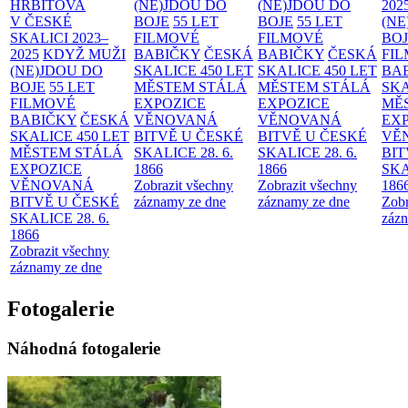
HŘBITOVA
(NE)JDOU DO
(NE)JDOU DO
202
V ČESKÉ
BOJE
55 LET
BOJE
55 LET
(NE
SKALICI 2023–
FILMOVÉ
FILMOVÉ
BO
2025
KDYŽ MUŽI
BABIČKY
ČESKÁ
BABIČKY
ČESKÁ
FI
(NE)JDOU DO
SKALICE 450 LET
SKALICE 450 LET
BA
BOJE
55 LET
MĚSTEM
STÁLÁ
MĚSTEM
STÁLÁ
SKA
FILMOVÉ
EXPOZICE
EXPOZICE
MĚ
BABIČKY
ČESKÁ
VĚNOVANÁ
VĚNOVANÁ
EX
SKALICE 450 LET
BITVĚ U ČESKÉ
BITVĚ U ČESKÉ
VĚ
MĚSTEM
STÁLÁ
SKALICE 28. 6.
SKALICE 28. 6.
BIT
EXPOZICE
1866
1866
SKA
VĚNOVANÁ
Zobrazit všechny
Zobrazit všechny
186
BITVĚ U ČESKÉ
záznamy ze dne
záznamy ze dne
Zobr
SKALICE 28. 6.
zázn
1866
Zobrazit všechny
záznamy ze dne
Fotogalerie
Náhodná fotogalerie