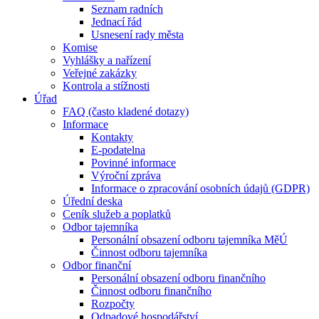
Seznam radních
Jednací řád
Usnesení rady města
Komise
Vyhlášky a nařízení
Veřejné zakázky
Kontrola a stížnosti
Úřad
FAQ (často kladené dotazy)
Informace
Kontakty
E-podatelna
Povinné informace
Výroční zpráva
Informace o zpracování osobních údajů (GDPR)
Úřední deska
Ceník služeb a poplatků
Odbor tajemníka
Personální obsazení odboru tajemníka MěÚ
Činnost odboru tajemníka
Odbor finanční
Personální obsazení odboru finančního
Činnost odboru finančního
Rozpočty
Odpadové hospodářství