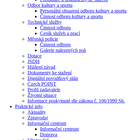
Odbor kultury a sportu
Personální obsazení odboru kultury a sportu
Činnost odboru kultury a sportu
Technické služby
Činnost odboru
Ceník služeb a prací
Městská policie
Činnost odboru
Galerie nalezených psů
Dotace
JSDH
Hlášení závad
Dokumenty ke stažení
Digitální povodňový plán
Czech POINT
Profil zadavatele
Životní situace
Informace poskytnuté dle zákona č. 106⁄1999 Sb.
Praktické info
Aktuality
Zpravodaj
Informační centrum
Informační centrum
Doprava