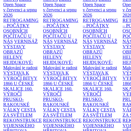
Open Space
Open Space
Open Space
Ope
v červenci a srpnu
v červenci a srpnu
v červenci a srpnu
v če
2026
2026
2026
202
RETROGAMING
RETROGAMING
RETROGAMING
RE
– POČÁTKY
– POČÁTKY
– POČÁTKY
– 
OSOBNÍCH
OSOBNÍCH
OSOBNÍCH
OS
POČÍTAČŮ U
POČÍTAČŮ U
POČÍTAČŮ U
PO
NÁS
VERNISÁŽ
NÁS
VERNISÁŽ
NÁS
VERNISÁŽ
NÁ
VÝSTAVY
VÝSTAVY
VÝSTAVY
VÝ
OBRAZŮ
OBRAZŮ
OBRAZŮ
OB
HELENY
HELENY
HELENY
HE
HEJDUKOVÉ:
HEJDUKOVÉ:
HEJDUKOVÉ:
HE
Malování je radost
Malování je radost
Malování je radost
Malo
VÝSTAVA K
VÝSTAVA K
VÝSTAVA K
VÝ
VÝROČÍ BITVY
VÝROČÍ BITVY
VÝROČÍ BITVY
VÝ
1866 U ČESKÉ
1866 U ČESKÉ
1866 U ČESKÉ
186
SKALICE
160.
SKALICE
160.
SKALICE
160.
SK
VÝROČÍ
VÝROČÍ
VÝROČÍ
VÝ
PRUSKO-
PRUSKO-
PRUSKO-
PR
RAKOUSKÉ
RAKOUSKÉ
RAKOUSKÉ
RA
VÁLKY
CESTA
VÁLKY
CESTA
VÁLKY
CESTA
VÁ
ZA SVĚTLEM
ZA SVĚTLEM
ZA SVĚTLEM
ZA
REKONSTRUKCE
REKONSTRUKCE
REKONSTRUKCE
RE
VOJENSKÉHO
VOJENSKÉHO
VOJENSKÉHO
VO
HŘBITOVA
HŘBITOVA
HŘBITOVA
HŘ