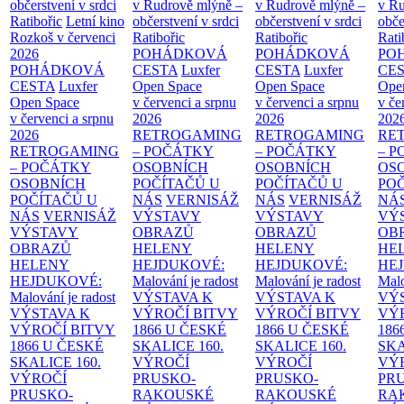
občerstvení v srdci
v Rudrově mlýně –
v Rudrově mlýně –
v Ru
Ratibořic
Letní kino
občerstvení v srdci
občerstvení v srdci
obče
Rozkoš v červenci
Ratibořic
Ratibořic
Rati
2026
POHÁDKOVÁ
POHÁDKOVÁ
PO
POHÁDKOVÁ
CESTA
Luxfer
CESTA
Luxfer
CE
CESTA
Luxfer
Open Space
Open Space
Ope
Open Space
v červenci a srpnu
v červenci a srpnu
v če
v červenci a srpnu
2026
2026
202
2026
RETROGAMING
RETROGAMING
RE
RETROGAMING
– POČÁTKY
– POČÁTKY
– 
– POČÁTKY
OSOBNÍCH
OSOBNÍCH
OS
OSOBNÍCH
POČÍTAČŮ U
POČÍTAČŮ U
PO
POČÍTAČŮ U
NÁS
VERNISÁŽ
NÁS
VERNISÁŽ
NÁ
NÁS
VERNISÁŽ
VÝSTAVY
VÝSTAVY
VÝ
VÝSTAVY
OBRAZŮ
OBRAZŮ
OB
OBRAZŮ
HELENY
HELENY
HE
HELENY
HEJDUKOVÉ:
HEJDUKOVÉ:
HE
HEJDUKOVÉ:
Malování je radost
Malování je radost
Malo
Malování je radost
VÝSTAVA K
VÝSTAVA K
VÝ
VÝSTAVA K
VÝROČÍ BITVY
VÝROČÍ BITVY
VÝ
VÝROČÍ BITVY
1866 U ČESKÉ
1866 U ČESKÉ
186
1866 U ČESKÉ
SKALICE
160.
SKALICE
160.
SK
SKALICE
160.
VÝROČÍ
VÝROČÍ
VÝ
VÝROČÍ
PRUSKO-
PRUSKO-
PR
PRUSKO-
RAKOUSKÉ
RAKOUSKÉ
RA