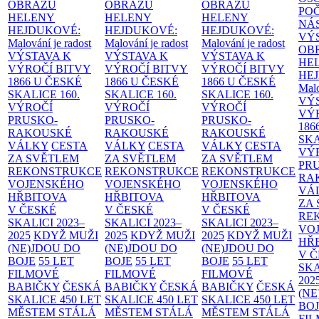
OBRAZŮ
OBRAZŮ
OBRAZŮ
PO
HELENY
HELENY
HELENY
NÁ
HEJDUKOVÉ:
HEJDUKOVÉ:
HEJDUKOVÉ:
VÝ
Malování je radost
Malování je radost
Malování je radost
OB
VÝSTAVA K
VÝSTAVA K
VÝSTAVA K
HE
VÝROČÍ BITVY
VÝROČÍ BITVY
VÝROČÍ BITVY
HE
1866 U ČESKÉ
1866 U ČESKÉ
1866 U ČESKÉ
Malo
SKALICE
160.
SKALICE
160.
SKALICE
160.
VÝ
VÝROČÍ
VÝROČÍ
VÝROČÍ
VÝ
PRUSKO-
PRUSKO-
PRUSKO-
186
RAKOUSKÉ
RAKOUSKÉ
RAKOUSKÉ
SK
VÁLKY
CESTA
VÁLKY
CESTA
VÁLKY
CESTA
VÝ
ZA SVĚTLEM
ZA SVĚTLEM
ZA SVĚTLEM
PR
REKONSTRUKCE
REKONSTRUKCE
REKONSTRUKCE
RA
VOJENSKÉHO
VOJENSKÉHO
VOJENSKÉHO
VÁ
HŘBITOVA
HŘBITOVA
HŘBITOVA
ZA
V ČESKÉ
V ČESKÉ
V ČESKÉ
RE
SKALICI 2023–
SKALICI 2023–
SKALICI 2023–
VO
2025
KDYŽ MUŽI
2025
KDYŽ MUŽI
2025
KDYŽ MUŽI
HŘ
(NE)JDOU DO
(NE)JDOU DO
(NE)JDOU DO
V 
BOJE
55 LET
BOJE
55 LET
BOJE
55 LET
SKA
FILMOVÉ
FILMOVÉ
FILMOVÉ
202
BABIČKY
ČESKÁ
BABIČKY
ČESKÁ
BABIČKY
ČESKÁ
(NE
SKALICE 450 LET
SKALICE 450 LET
SKALICE 450 LET
BO
MĚSTEM
STÁLÁ
MĚSTEM
STÁLÁ
MĚSTEM
STÁLÁ
FI