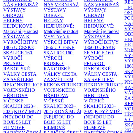
RE
NÁS
VERNISÁŽ
NÁS
VERNISÁŽ
NÁS
VERNISÁŽ
– 
VÝSTAVY
VÝSTAVY
VÝSTAVY
OS
OBRAZŮ
OBRAZŮ
OBRAZŮ
PO
HELENY
HELENY
HELENY
NÁ
HEJDUKOVÉ:
HEJDUKOVÉ:
HEJDUKOVÉ:
VÝ
Malování je radost
Malování je radost
Malování je radost
OB
VÝSTAVA K
VÝSTAVA K
VÝSTAVA K
HE
VÝROČÍ BITVY
VÝROČÍ BITVY
VÝROČÍ BITVY
HE
1866 U ČESKÉ
1866 U ČESKÉ
1866 U ČESKÉ
Malo
SKALICE
160.
SKALICE
160.
SKALICE
160.
VÝ
VÝROČÍ
VÝROČÍ
VÝROČÍ
VÝ
PRUSKO-
PRUSKO-
PRUSKO-
186
RAKOUSKÉ
RAKOUSKÉ
RAKOUSKÉ
SK
VÁLKY
CESTA
VÁLKY
CESTA
VÁLKY
CESTA
VÝ
ZA SVĚTLEM
ZA SVĚTLEM
ZA SVĚTLEM
PR
REKONSTRUKCE
REKONSTRUKCE
REKONSTRUKCE
RA
VOJENSKÉHO
VOJENSKÉHO
VOJENSKÉHO
VÁ
HŘBITOVA
HŘBITOVA
HŘBITOVA
ZA
V ČESKÉ
V ČESKÉ
V ČESKÉ
RE
SKALICI 2023–
SKALICI 2023–
SKALICI 2023–
VO
2025
KDYŽ MUŽI
2025
KDYŽ MUŽI
2025
KDYŽ MUŽI
HŘ
(NE)JDOU DO
(NE)JDOU DO
(NE)JDOU DO
V 
BOJE
55 LET
BOJE
55 LET
BOJE
55 LET
SKA
FILMOVÉ
FILMOVÉ
FILMOVÉ
202
BABIČKY
ČESKÁ
BABIČKY
ČESKÁ
BABIČKY
ČESKÁ