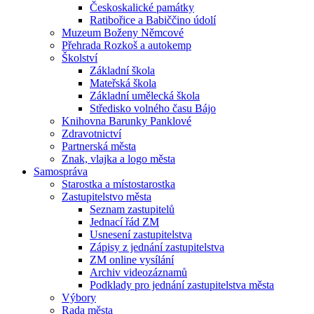
Českoskalické památky
Ratibořice a Babiččino údolí
Muzeum Boženy Němcové
Přehrada Rozkoš a autokemp
Školství
Základní škola
Mateřská škola
Základní umělecká škola
Středisko volného času Bájo
Knihovna Barunky Panklové
Zdravotnictví
Partnerská města
Znak, vlajka a logo města
Samospráva
Starostka a místostarostka
Zastupitelstvo města
Seznam zastupitelů
Jednací řád ZM
Usnesení zastupitelstva
Zápisy z jednání zastupitelstva
ZM online vysílání
Archiv videozáznamů
Podklady pro jednání zastupitelstva města
Výbory
Rada města