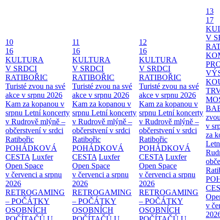
13
17
KU
V S
10
11
12
RAT
16
16
16
KO
KULTURA
KULTURA
KULTURA
PR
V SRDCI
V SRDCI
V SRDCI
VÝ
RATIBOŘIC
RATIBOŘIC
RATIBOŘIC
KO
Turisté zvou na své
Turisté zvou na své
Turisté zvou na své
TR
akce v srpnu 2026
akce v srpnu 2026
akce v srpnu 2026
MO
Kam za kopanou v
Kam za kopanou v
Kam za kopanou v
BA
srpnu
Letní koncerty
srpnu
Letní koncerty
srpnu
Letní koncerty
zvou
v Rudrově mlýně –
v Rudrově mlýně –
v Rudrově mlýně –
v sr
občerstvení v srdci
občerstvení v srdci
občerstvení v srdci
za k
Ratibořic
Ratibořic
Ratibořic
Letn
POHÁDKOVÁ
POHÁDKOVÁ
POHÁDKOVÁ
Rud
CESTA
Luxfer
CESTA
Luxfer
CESTA
Luxfer
obče
Open Space
Open Space
Open Space
Rati
v červenci a srpnu
v červenci a srpnu
v červenci a srpnu
PO
2026
2026
2026
CE
RETROGAMING
RETROGAMING
RETROGAMING
Ope
– POČÁTKY
– POČÁTKY
– POČÁTKY
v če
OSOBNÍCH
OSOBNÍCH
OSOBNÍCH
202
POČÍTAČŮ U
POČÍTAČŮ U
POČÍTAČŮ U