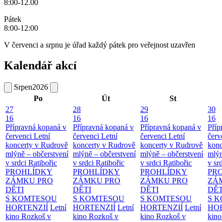
8:00-12.00
Pátek
8:00-12:00
V červenci a srpnu je úřad každý pátek pro veřejnost uzavřen
Kalendář akcí
Srpen
2026
Po
Út
St
27
28
29
30
16
16
16
16
Přípravná kopaná v
Přípravná kopaná v
Přípravná kopaná v
Příp
červenci
Letní
červenci
Letní
červenci
Letní
červ
koncerty v Rudrově
koncerty v Rudrově
koncerty v Rudrově
konc
mlýně – občerstvení
mlýně – občerstvení
mlýně – občerstvení
mlýn
v srdci Ratibořic
v srdci Ratibořic
v srdci Ratibořic
v sr
PROHLÍDKY
PROHLÍDKY
PROHLÍDKY
PR
ZÁMKU PRO
ZÁMKU PRO
ZÁMKU PRO
ZÁ
DĚTI
DĚTI
DĚTI
DĚT
S KOMTESOU
S KOMTESOU
S KOMTESOU
S 
HORTENZIÍ
Letní
HORTENZIÍ
Letní
HORTENZIÍ
Letní
HOR
kino Rozkoš v
kino Rozkoš v
kino Rozkoš v
kino