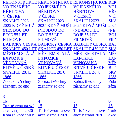
REKONSTRUKCE
REKONSTRUKCE
REKONSTRUKCE
RE
VOJENSKÉHO
VOJENSKÉHO
VOJENSKÉHO
VO
HŘBITOVA
HŘBITOVA
HŘBITOVA
HŘ
V ČESKÉ
V ČESKÉ
V ČESKÉ
V 
SKALICI 2023–
SKALICI 2023–
SKALICI 2023–
SKA
2025
KDYŽ MUŽI
2025
KDYŽ MUŽI
2025
KDYŽ MUŽI
202
(NE)JDOU DO
(NE)JDOU DO
(NE)JDOU DO
(NE
BOJE
55 LET
BOJE
55 LET
BOJE
55 LET
BO
FILMOVÉ
FILMOVÉ
FILMOVÉ
FI
BABIČKY
ČESKÁ
BABIČKY
ČESKÁ
BABIČKY
ČESKÁ
BA
SKALICE 450 LET
SKALICE 450 LET
SKALICE 450 LET
SKA
MĚSTEM
STÁLÁ
MĚSTEM
STÁLÁ
MĚSTEM
STÁLÁ
MĚ
EXPOZICE
EXPOZICE
EXPOZICE
EX
VĚNOVANÁ
VĚNOVANÁ
VĚNOVANÁ
VĚ
BITVĚ U ČESKÉ
BITVĚ U ČESKÉ
BITVĚ U ČESKÉ
BIT
SKALICE 28. 6.
SKALICE 28. 6.
SKALICE 28. 6.
SKA
1866
1866
1866
186
Zobrazit všechny
Zobrazit všechny
Zobrazit všechny
Zobr
záznamy ze dne
záznamy ze dne
záznamy ze dne
zázn
3
16
4
5
6
Turisté zvou na své
15
15
15
akce v srpnu 2026
Turisté zvou na své
Turisté zvou na své
Turi
Kam za kopanou v
akce v srpnu 2026
akce v srpnu 2026
akce