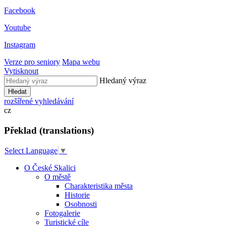
Facebook
Youtube
Instagram
Verze pro seniory
Mapa webu
Vytisknout
Hledaný výraz
Hledat
rozšířené vyhledávání
cz
Překlad (translations)
Select Language
▼
O České Skalici
O městě
Charakteristika města
Historie
Osobnosti
Fotogalerie
Turistické cíle