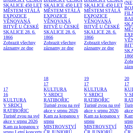
(NE
SKALICE 450 LET
SKALICE 450 LET
SKALICE 450 LET
BO
MĚSTEM
STÁLÁ
MĚSTEM
STÁLÁ
MĚSTEM
STÁLÁ
FI
EXPOZICE
EXPOZICE
EXPOZICE
BA
VĚNOVANÁ
VĚNOVANÁ
VĚNOVANÁ
SKA
BITVĚ U ČESKÉ
BITVĚ U ČESKÉ
BITVĚ U ČESKÉ
MĚ
SKALICE 28. 6.
SKALICE 28. 6.
SKALICE 28. 6.
EX
1866
1866
1866
VĚ
Zobrazit všechny
Zobrazit všechny
Zobrazit všechny
BIT
záznamy ze dne
záznamy ze dne
záznamy ze dne
SKA
186
Zobr
zázn
18
19
20
17
17
17
17
KULTURA
KULTURA
KU
16
V SRDCI
V SRDCI
V S
KULTURA
RATIBOŘIC
RATIBOŘIC
RAT
V SRDCI
Turisté zvou na své
Turisté zvou na své
Turi
RATIBOŘIC
akce v srpnu 2026
akce v srpnu 2026
akce
Turisté zvou na své
Kam za kopanou v
Kam za kopanou v
Kam
akce v srpnu 2026
srpnu
srpnu
srpn
Kam za kopanou v
MISTROVSTVÍ
MISTROVSTVÍ
MI
srpnu
Letní koncerty
ČR JUNIORŮ
ČR JUNIORŮ
ČR 