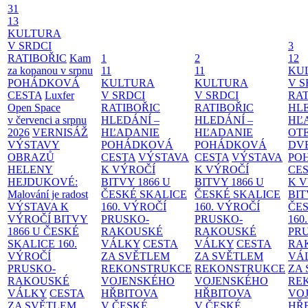
31
13
KULTURA
V SRDCI
3
RATIBOŘIC
Kam
1
2
12
za kopanou v srpnu
11
11
KU
POHÁDKOVÁ
KULTURA
KULTURA
V S
CESTA
Luxfer
V SRDCI
V SRDCI
RAT
Open Space
RATIBOŘIC
RATIBOŘIC
HLE
v červenci a srpnu
HLEDÁNÍ –
HLEDÁNÍ –
HĽ
2026
VERNISÁŽ
HĽADANIE
HĽADANIE
OT
VÝSTAVY
POHÁDKOVÁ
POHÁDKOVÁ
DV
OBRAZŮ
CESTA
VÝSTAVA
CESTA
VÝSTAVA
PO
HELENY
K VÝROČÍ
K VÝROČÍ
CE
HEJDUKOVÉ:
BITVY 1866 U
BITVY 1866 U
K 
Malování je radost
ČESKÉ SKALICE
ČESKÉ SKALICE
BIT
VÝSTAVA K
160. VÝROČÍ
160. VÝROČÍ
ČES
VÝROČÍ BITVY
PRUSKO-
PRUSKO-
160
1866 U ČESKÉ
RAKOUSKÉ
RAKOUSKÉ
PR
SKALICE
160.
VÁLKY
CESTA
VÁLKY
CESTA
RA
VÝROČÍ
ZA SVĚTLEM
ZA SVĚTLEM
VÁ
PRUSKO-
REKONSTRUKCE
REKONSTRUKCE
ZA
RAKOUSKÉ
VOJENSKÉHO
VOJENSKÉHO
RE
VÁLKY
CESTA
HŘBITOVA
HŘBITOVA
VO
ZA SVĚTLEM
V ČESKÉ
V ČESKÉ
HŘ