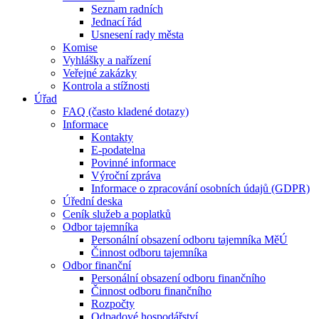
Seznam radních
Jednací řád
Usnesení rady města
Komise
Vyhlášky a nařízení
Veřejné zakázky
Kontrola a stížnosti
Úřad
FAQ (často kladené dotazy)
Informace
Kontakty
E-podatelna
Povinné informace
Výroční zpráva
Informace o zpracování osobních údajů (GDPR)
Úřední deska
Ceník služeb a poplatků
Odbor tajemníka
Personální obsazení odboru tajemníka MěÚ
Činnost odboru tajemníka
Odbor finanční
Personální obsazení odboru finančního
Činnost odboru finančního
Rozpočty
Odpadové hospodářství