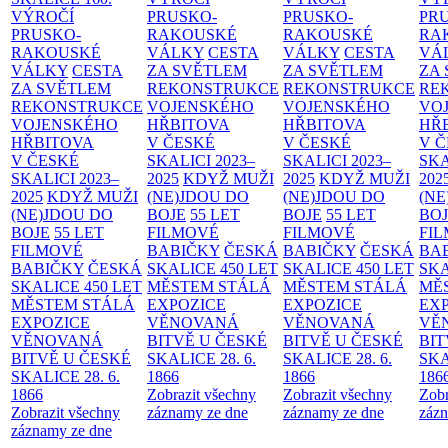
VÝROČÍ
PRUSKO-
PRUSKO-
PR
PRUSKO-
RAKOUSKÉ
RAKOUSKÉ
RA
RAKOUSKÉ
VÁLKY
CESTA
VÁLKY
CESTA
VÁ
VÁLKY
CESTA
ZA SVĚTLEM
ZA SVĚTLEM
ZA
ZA SVĚTLEM
REKONSTRUKCE
REKONSTRUKCE
RE
REKONSTRUKCE
VOJENSKÉHO
VOJENSKÉHO
VO
VOJENSKÉHO
HŘBITOVA
HŘBITOVA
HŘ
HŘBITOVA
V ČESKÉ
V ČESKÉ
V 
V ČESKÉ
SKALICI 2023–
SKALICI 2023–
SKA
SKALICI 2023–
2025
KDYŽ MUŽI
2025
KDYŽ MUŽI
202
2025
KDYŽ MUŽI
(NE)JDOU DO
(NE)JDOU DO
(NE
(NE)JDOU DO
BOJE
55 LET
BOJE
55 LET
BO
BOJE
55 LET
FILMOVÉ
FILMOVÉ
FI
FILMOVÉ
BABIČKY
ČESKÁ
BABIČKY
ČESKÁ
BA
BABIČKY
ČESKÁ
SKALICE 450 LET
SKALICE 450 LET
SKA
SKALICE 450 LET
MĚSTEM
STÁLÁ
MĚSTEM
STÁLÁ
MĚ
MĚSTEM
STÁLÁ
EXPOZICE
EXPOZICE
EX
EXPOZICE
VĚNOVANÁ
VĚNOVANÁ
VĚ
VĚNOVANÁ
BITVĚ U ČESKÉ
BITVĚ U ČESKÉ
BIT
BITVĚ U ČESKÉ
SKALICE 28. 6.
SKALICE 28. 6.
SKA
SKALICE 28. 6.
1866
1866
186
1866
Zobrazit všechny
Zobrazit všechny
Zobr
Zobrazit všechny
záznamy ze dne
záznamy ze dne
zázn
záznamy ze dne