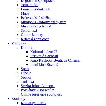
Regionální spolupráce
Volná místa
Firmy a podnikatelé
Mapy
Pečovatelská služba
Munipolis - informační systém
Mapa sběrných míst
Senior taxi
Online kamery
Krizová karta obce
Volný čas
Kultura
Kulturní kalendář
Jiřinkové slavnosti
Kino Kaplicky Boutique Cinema
Letní kino Rozkoš
Sport
Církve
Spolky
Turistika
Stezka Johna Lennona
Pozvánky k sousedům
Online rezervace sportovišť
Kontakty
Kontakty na MÚ