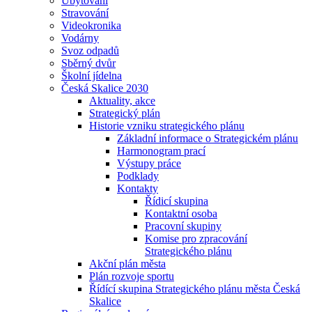
Ubytování
Stravování
Videokronika
Vodárny
Svoz odpadů
Sběrný dvůr
Školní jídelna
Česká Skalice 2030
Aktuality, akce
Strategický plán
Historie vzniku strategického plánu
Základní informace o Strategickém plánu
Harmonogram prací
Výstupy práce
Podklady
Kontakty
Řídicí skupina
Kontaktní osoba
Pracovní skupiny
Komise pro zpracování
Strategického plánu
Akční plán města
Plán rozvoje sportu
Řídící skupina Strategického plánu města Česká
Skalice