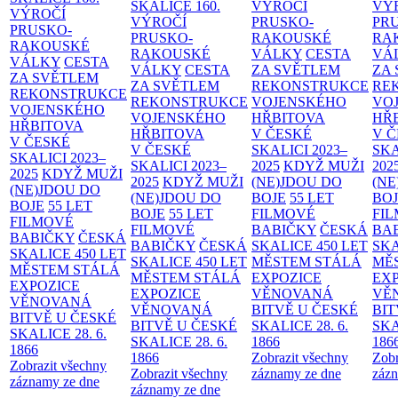
SKALICE
160.
VÝROČÍ
VÝ
VÝROČÍ
VÝROČÍ
PRUSKO-
PR
PRUSKO-
PRUSKO-
RAKOUSKÉ
RA
RAKOUSKÉ
RAKOUSKÉ
VÁLKY
CESTA
VÁ
VÁLKY
CESTA
VÁLKY
CESTA
ZA SVĚTLEM
ZA
ZA SVĚTLEM
ZA SVĚTLEM
REKONSTRUKCE
RE
REKONSTRUKCE
REKONSTRUKCE
VOJENSKÉHO
VO
VOJENSKÉHO
VOJENSKÉHO
HŘBITOVA
HŘ
HŘBITOVA
HŘBITOVA
V ČESKÉ
V 
V ČESKÉ
V ČESKÉ
SKALICI 2023–
SKA
SKALICI 2023–
SKALICI 2023–
2025
KDYŽ MUŽI
202
2025
KDYŽ MUŽI
2025
KDYŽ MUŽI
(NE)JDOU DO
(NE
(NE)JDOU DO
(NE)JDOU DO
BOJE
55 LET
BO
BOJE
55 LET
BOJE
55 LET
FILMOVÉ
FI
FILMOVÉ
FILMOVÉ
BABIČKY
ČESKÁ
BA
BABIČKY
ČESKÁ
BABIČKY
ČESKÁ
SKALICE 450 LET
SKA
SKALICE 450 LET
SKALICE 450 LET
MĚSTEM
STÁLÁ
MĚ
MĚSTEM
STÁLÁ
MĚSTEM
STÁLÁ
EXPOZICE
EX
EXPOZICE
EXPOZICE
VĚNOVANÁ
VĚ
VĚNOVANÁ
VĚNOVANÁ
BITVĚ U ČESKÉ
BIT
BITVĚ U ČESKÉ
BITVĚ U ČESKÉ
SKALICE 28. 6.
SKA
SKALICE 28. 6.
SKALICE 28. 6.
1866
186
1866
1866
Zobrazit všechny
Zobr
Zobrazit všechny
Zobrazit všechny
záznamy ze dne
zázn
záznamy ze dne
záznamy ze dne