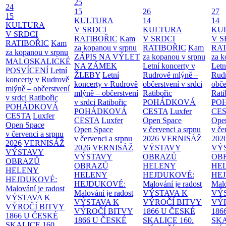
25
24
15
26
27
15
KULTURA
14
14
KULTURA
V SRDCI
KULTURA
KU
V SRDCI
RATIBOŘIC
Kam
V SRDCI
V S
RATIBOŘIC
Kam
za kopanou v srpnu
RATIBOŘIC
Kam
RAT
za kopanou v srpnu
ZÁPIS NA VÝLET
za kopanou v srpnu
za k
MALOSKALICKÉ
NA ZÁMEK
Letní koncerty v
Letn
POSVÍCENÍ
Letní
ŽLEBY
Letní
Rudrově mlýně –
Rud
koncerty v Rudrově
koncerty v Rudrově
občerstvení v srdci
obče
mlýně – občerstvení
mlýně – občerstvení
Ratibořic
Rati
v srdci Ratibořic
v srdci Ratibořic
POHÁDKOVÁ
PO
POHÁDKOVÁ
POHÁDKOVÁ
CESTA
Luxfer
CE
CESTA
Luxfer
CESTA
Luxfer
Open Space
Ope
Open Space
Open Space
v červenci a srpnu
v če
v červenci a srpnu
v červenci a srpnu
2026
VERNISÁŽ
202
2026
VERNISÁŽ
2026
VERNISÁŽ
VÝSTAVY
VÝ
VÝSTAVY
VÝSTAVY
OBRAZŮ
OB
OBRAZŮ
OBRAZŮ
HELENY
HE
HELENY
HELENY
HEJDUKOVÉ:
HE
HEJDUKOVÉ:
HEJDUKOVÉ:
Malování je radost
Malo
Malování je radost
Malování je radost
VÝSTAVA K
VÝ
VÝSTAVA K
VÝSTAVA K
VÝROČÍ BITVY
VÝ
VÝROČÍ BITVY
VÝROČÍ BITVY
1866 U ČESKÉ
186
1866 U ČESKÉ
1866 U ČESKÉ
SKALICE
160.
SK
SKALICE
160.