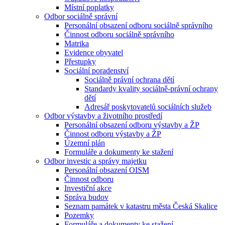
Místní poplatky
Odbor sociálně správní
Personální obsazení odboru sociálně správního
Činnost odboru sociálně správního
Matrika
Evidence obyvatel
Přestupky
Sociální poradenství
Sociálně právní ochrana dětí
Standardy kvality sociálně-právní ochrany
dětí
Adresář poskytovatelů sociálních služeb
Odbor výstavby a životního prostředí
Personální obsazení odboru výstavby a ŽP
Činnost odboru výstavby a ŽP
Územní plán
Formuláře a dokumenty ke stažení
Odbor investic a správy majetku
Personální obsazení OISM
Činnost odboru
Investiční akce
Správa budov
Seznam památek v katastru města Česká Skalice
Pozemky
Formuláře a dokumenty ke stažení