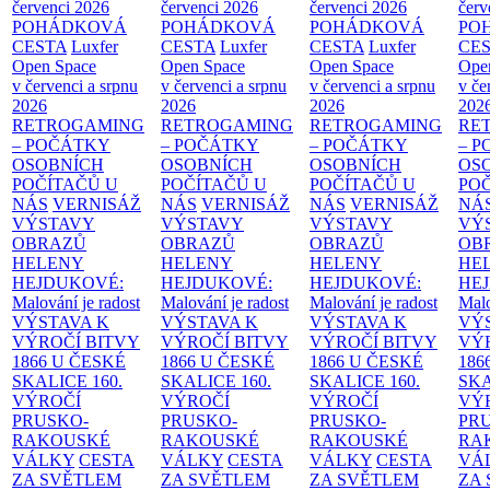
červenci 2026
červenci 2026
červenci 2026
červ
POHÁDKOVÁ
POHÁDKOVÁ
POHÁDKOVÁ
PO
CESTA
Luxfer
CESTA
Luxfer
CESTA
Luxfer
CE
Open Space
Open Space
Open Space
Ope
v červenci a srpnu
v červenci a srpnu
v červenci a srpnu
v če
2026
2026
2026
202
RETROGAMING
RETROGAMING
RETROGAMING
RE
– POČÁTKY
– POČÁTKY
– POČÁTKY
– 
OSOBNÍCH
OSOBNÍCH
OSOBNÍCH
OS
POČÍTAČŮ U
POČÍTAČŮ U
POČÍTAČŮ U
PO
NÁS
VERNISÁŽ
NÁS
VERNISÁŽ
NÁS
VERNISÁŽ
NÁ
VÝSTAVY
VÝSTAVY
VÝSTAVY
VÝ
OBRAZŮ
OBRAZŮ
OBRAZŮ
OB
HELENY
HELENY
HELENY
HE
HEJDUKOVÉ:
HEJDUKOVÉ:
HEJDUKOVÉ:
HE
Malování je radost
Malování je radost
Malování je radost
Malo
VÝSTAVA K
VÝSTAVA K
VÝSTAVA K
VÝ
VÝROČÍ BITVY
VÝROČÍ BITVY
VÝROČÍ BITVY
VÝ
1866 U ČESKÉ
1866 U ČESKÉ
1866 U ČESKÉ
186
SKALICE
160.
SKALICE
160.
SKALICE
160.
SK
VÝROČÍ
VÝROČÍ
VÝROČÍ
VÝ
PRUSKO-
PRUSKO-
PRUSKO-
PR
RAKOUSKÉ
RAKOUSKÉ
RAKOUSKÉ
RA
VÁLKY
CESTA
VÁLKY
CESTA
VÁLKY
CESTA
VÁ
ZA SVĚTLEM
ZA SVĚTLEM
ZA SVĚTLEM
ZA