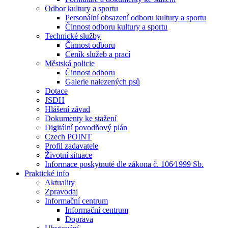
Odbor kultury a sportu
Personální obsazení odboru kultury a sportu
Činnost odboru kultury a sportu
Technické služby
Činnost odboru
Ceník služeb a prací
Městská policie
Činnost odboru
Galerie nalezených psů
Dotace
JSDH
Hlášení závad
Dokumenty ke stažení
Digitální povodňový plán
Czech POINT
Profil zadavatele
Životní situace
Informace poskytnuté dle zákona č. 106⁄1999 Sb.
Praktické info
Aktuality
Zpravodaj
Informační centrum
Informační centrum
Doprava