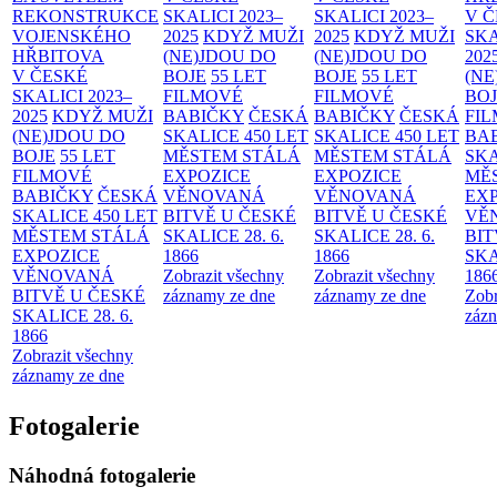
REKONSTRUKCE
SKALICI 2023–
SKALICI 2023–
V 
VOJENSKÉHO
2025
KDYŽ MUŽI
2025
KDYŽ MUŽI
SKA
HŘBITOVA
(NE)JDOU DO
(NE)JDOU DO
202
V ČESKÉ
BOJE
55 LET
BOJE
55 LET
(NE
SKALICI 2023–
FILMOVÉ
FILMOVÉ
BO
2025
KDYŽ MUŽI
BABIČKY
ČESKÁ
BABIČKY
ČESKÁ
FI
(NE)JDOU DO
SKALICE 450 LET
SKALICE 450 LET
BA
BOJE
55 LET
MĚSTEM
STÁLÁ
MĚSTEM
STÁLÁ
SKA
FILMOVÉ
EXPOZICE
EXPOZICE
MĚ
BABIČKY
ČESKÁ
VĚNOVANÁ
VĚNOVANÁ
EX
SKALICE 450 LET
BITVĚ U ČESKÉ
BITVĚ U ČESKÉ
VĚ
MĚSTEM
STÁLÁ
SKALICE 28. 6.
SKALICE 28. 6.
BIT
EXPOZICE
1866
1866
SKA
VĚNOVANÁ
Zobrazit všechny
Zobrazit všechny
186
BITVĚ U ČESKÉ
záznamy ze dne
záznamy ze dne
Zobr
SKALICE 28. 6.
zázn
1866
Zobrazit všechny
záznamy ze dne
Fotogalerie
Náhodná fotogalerie