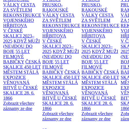
VÁLKY
CESTA
PRUSKO-
PRUSKO-
PR
ZA SVĚTLEM
RAKOUSKÉ
RAKOUSKÉ
RA
REKONSTRUKCE
VÁLKY
CESTA
VÁLKY
CESTA
VÁ
VOJENSKÉHO
ZA SVĚTLEM
ZA SVĚTLEM
ZA
HŘBITOVA
REKONSTRUKCE
REKONSTRUKCE
RE
V ČESKÉ
VOJENSKÉHO
VOJENSKÉHO
VO
SKALICI 2023–
HŘBITOVA
HŘBITOVA
HŘ
2025
KDYŽ MUŽI
V ČESKÉ
V ČESKÉ
V 
(NE)JDOU DO
SKALICI 2023–
SKALICI 2023–
SKA
BOJE
55 LET
2025
KDYŽ MUŽI
2025
KDYŽ MUŽI
202
FILMOVÉ
(NE)JDOU DO
(NE)JDOU DO
(NE
BABIČKY
ČESKÁ
BOJE
55 LET
BOJE
55 LET
BO
SKALICE 450 LET
FILMOVÉ
FILMOVÉ
FI
MĚSTEM
STÁLÁ
BABIČKY
ČESKÁ
BABIČKY
ČESKÁ
BA
EXPOZICE
SKALICE 450 LET
SKALICE 450 LET
SKA
VĚNOVANÁ
MĚSTEM
STÁLÁ
MĚSTEM
STÁLÁ
MĚ
BITVĚ U ČESKÉ
EXPOZICE
EXPOZICE
EX
SKALICE 28. 6.
VĚNOVANÁ
VĚNOVANÁ
VĚ
1866
BITVĚ U ČESKÉ
BITVĚ U ČESKÉ
BIT
Zobrazit všechny
SKALICE 28. 6.
SKALICE 28. 6.
SKA
záznamy ze dne
1866
1866
186
Zobrazit všechny
Zobrazit všechny
Zobr
záznamy ze dne
záznamy ze dne
zázn