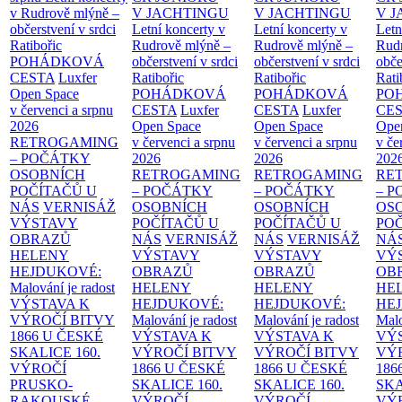
v Rudrově mlýně –
V JACHTINGU
V JACHTINGU
V 
občerstvení v srdci
Letní koncerty v
Letní koncerty v
Letn
Ratibořic
Rudrově mlýně –
Rudrově mlýně –
Rud
POHÁDKOVÁ
občerstvení v srdci
občerstvení v srdci
obče
CESTA
Luxfer
Ratibořic
Ratibořic
Rati
Open Space
POHÁDKOVÁ
POHÁDKOVÁ
PO
v červenci a srpnu
CESTA
Luxfer
CESTA
Luxfer
CE
2026
Open Space
Open Space
Ope
RETROGAMING
v červenci a srpnu
v červenci a srpnu
v če
– POČÁTKY
2026
2026
202
OSOBNÍCH
RETROGAMING
RETROGAMING
RE
POČÍTAČŮ U
– POČÁTKY
– POČÁTKY
– 
NÁS
VERNISÁŽ
OSOBNÍCH
OSOBNÍCH
OS
VÝSTAVY
POČÍTAČŮ U
POČÍTAČŮ U
PO
OBRAZŮ
NÁS
VERNISÁŽ
NÁS
VERNISÁŽ
NÁ
HELENY
VÝSTAVY
VÝSTAVY
VÝ
HEJDUKOVÉ:
OBRAZŮ
OBRAZŮ
OB
Malování je radost
HELENY
HELENY
HE
VÝSTAVA K
HEJDUKOVÉ:
HEJDUKOVÉ:
HE
VÝROČÍ BITVY
Malování je radost
Malování je radost
Malo
1866 U ČESKÉ
VÝSTAVA K
VÝSTAVA K
VÝ
SKALICE
160.
VÝROČÍ BITVY
VÝROČÍ BITVY
VÝ
VÝROČÍ
1866 U ČESKÉ
1866 U ČESKÉ
186
PRUSKO-
SKALICE
160.
SKALICE
160.
SK
RAKOUSKÉ
VÝROČÍ
VÝROČÍ
VÝ