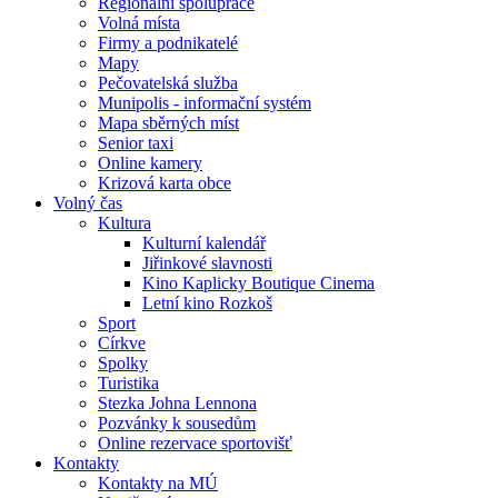
Regionální spolupráce
Volná místa
Firmy a podnikatelé
Mapy
Pečovatelská služba
Munipolis - informační systém
Mapa sběrných míst
Senior taxi
Online kamery
Krizová karta obce
Volný čas
Kultura
Kulturní kalendář
Jiřinkové slavnosti
Kino Kaplicky Boutique Cinema
Letní kino Rozkoš
Sport
Církve
Spolky
Turistika
Stezka Johna Lennona
Pozvánky k sousedům
Online rezervace sportovišť
Kontakty
Kontakty na MÚ