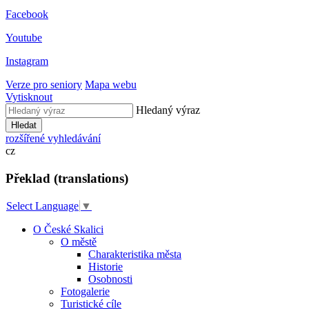
Facebook
Youtube
Instagram
Verze pro seniory
Mapa webu
Vytisknout
Hledaný výraz
Hledat
rozšířené vyhledávání
cz
Překlad (translations)
Select Language
▼
O České Skalici
O městě
Charakteristika města
Historie
Osobnosti
Fotogalerie
Turistické cíle