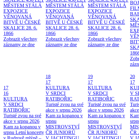
BO
MĚSTEM
STÁLÁ
MĚSTEM
STÁLÁ
MĚSTEM
STÁLÁ
FI
EXPOZICE
EXPOZICE
EXPOZICE
BA
VĚNOVANÁ
VĚNOVANÁ
VĚNOVANÁ
SKA
BITVĚ U ČESKÉ
BITVĚ U ČESKÉ
BITVĚ U ČESKÉ
MĚ
SKALICE 28. 6.
SKALICE 28. 6.
SKALICE 28. 6.
EX
1866
1866
1866
VĚ
Zobrazit všechny
Zobrazit všechny
Zobrazit všechny
BIT
záznamy ze dne
záznamy ze dne
záznamy ze dne
SKA
186
Zobr
zázn
18
19
20
17
17
17
17
KULTURA
KULTURA
KU
16
V SRDCI
V SRDCI
V S
KULTURA
RATIBOŘIC
RATIBOŘIC
RAT
V SRDCI
Turisté zvou na své
Turisté zvou na své
Turi
RATIBOŘIC
akce v srpnu 2026
akce v srpnu 2026
akce
Turisté zvou na své
Kam za kopanou v
Kam za kopanou v
Kam
akce v srpnu 2026
srpnu
srpnu
srpn
Kam za kopanou v
MISTROVSTVÍ
MISTROVSTVÍ
MI
srpnu
Letní koncerty
ČR JUNIORŮ
ČR JUNIORŮ
ČR 
v Rudrově mlýně –
V JACHTINGU
V JACHTINGU
V 