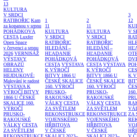
13
KULTURA
V SRDCI
3
RATIBOŘIC
Kam
1
2
12
za kopanou v srpnu
11
11
KU
POHÁDKOVÁ
KULTURA
KULTURA
V S
CESTA
Luxfer
V SRDCI
V SRDCI
RAT
Open Space
RATIBOŘIC
RATIBOŘIC
HLE
v červenci a srpnu
HLEDÁNÍ –
HLEDÁNÍ –
HĽ
2026
VERNISÁŽ
HĽADANIE
HĽADANIE
OT
VÝSTAVY
POHÁDKOVÁ
POHÁDKOVÁ
DV
OBRAZŮ
CESTA
VÝSTAVA
CESTA
VÝSTAVA
PO
HELENY
K VÝROČÍ
K VÝROČÍ
CE
HEJDUKOVÉ:
BITVY 1866 U
BITVY 1866 U
K 
Malování je radost
ČESKÉ SKALICE
ČESKÉ SKALICE
BIT
VÝSTAVA K
160. VÝROČÍ
160. VÝROČÍ
ČES
VÝROČÍ BITVY
PRUSKO-
PRUSKO-
160
1866 U ČESKÉ
RAKOUSKÉ
RAKOUSKÉ
PR
SKALICE
160.
VÁLKY
CESTA
VÁLKY
CESTA
RA
VÝROČÍ
ZA SVĚTLEM
ZA SVĚTLEM
VÁ
PRUSKO-
REKONSTRUKCE
REKONSTRUKCE
ZA
RAKOUSKÉ
VOJENSKÉHO
VOJENSKÉHO
RE
VÁLKY
CESTA
HŘBITOVA
HŘBITOVA
VO
ZA SVĚTLEM
V ČESKÉ
V ČESKÉ
HŘ
REKONSTRUKCE
SKALICI 2023–
SKALICI 2023–
V 