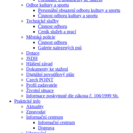
Odbor kultury a sportu
Personální obsazení odboru kultury a sportu
Činnost odboru kultury a sportu
Technické služby
Činnost odboru
Ceník služeb a prací
Městská policie
Činnost odboru
Galerie nalezených psů
Dotace
JSDH
Hlášení závad
Dokumenty ke stažení
Digitální povodňový plán
Czech POINT
Profil zadavatele
Životní situace
Informace poskytnuté dle zákona č. 106⁄1999 Sb.
Praktické info
Aktuality
Zpravodaj
Informační centrum
Informační centrum
Doprava