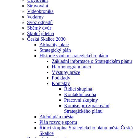
Ubytování
Stravování
Videokronika
Vodárny
Svoz odpadů
Sběrný dvůr
Školní jídelna
Česká Skalice 2030
Aktuality, akce
Strategický plán
Historie vzniku strategického plánu
Základní informace o Strategickém plánu
Harmonogram prací
Výstupy práce
Podklady
Kontakty
Řídicí skupina
Kontaktní osoba
Pracovní skupiny
Komise pro zpracování
Strategického plánu
Akční plán města
Plán rozvoje sportu
Řídící skupina Strategického plánu města Česká
Skalice