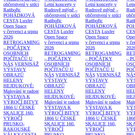
občerstvení v srdci
Letní koncerty v
Letní koncerty v
Letn
Ratibořic
Rudrově mlýně –
Rudrově mlýně –
Rud
POHÁDKOVÁ
občerstvení v srdci
občerstvení v srdci
obče
CESTA
Luxfer
Ratibořic
Ratibořic
Rati
Open Space
POHÁDKOVÁ
POHÁDKOVÁ
PO
v červenci a srpnu
CESTA
Luxfer
CESTA
Luxfer
CE
2026
Open Space
Open Space
Ope
RETROGAMING
v červenci a srpnu
v červenci a srpnu
v če
– POČÁTKY
2026
2026
202
OSOBNÍCH
RETROGAMING
RETROGAMING
RE
POČÍTAČŮ U
– POČÁTKY
– POČÁTKY
– 
NÁS
VERNISÁŽ
OSOBNÍCH
OSOBNÍCH
OS
VÝSTAVY
POČÍTAČŮ U
POČÍTAČŮ U
PO
OBRAZŮ
NÁS
VERNISÁŽ
NÁS
VERNISÁŽ
NÁ
HELENY
VÝSTAVY
VÝSTAVY
VÝ
HEJDUKOVÉ:
OBRAZŮ
OBRAZŮ
OB
Malování je radost
HELENY
HELENY
HE
VÝSTAVA K
HEJDUKOVÉ:
HEJDUKOVÉ:
HE
VÝROČÍ BITVY
Malování je radost
Malování je radost
Malo
1866 U ČESKÉ
VÝSTAVA K
VÝSTAVA K
VÝ
SKALICE
160.
VÝROČÍ BITVY
VÝROČÍ BITVY
VÝ
VÝROČÍ
1866 U ČESKÉ
1866 U ČESKÉ
186
PRUSKO-
SKALICE
160.
SKALICE
160.
SK
RAKOUSKÉ
VÝROČÍ
VÝROČÍ
VÝ
VÁLKY
CESTA
PRUSKO-
PRUSKO-
PR