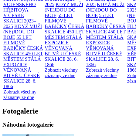
VOJENSKÉHO
2025
KDYŽ MUŽI
2025
KDYŽ MUŽI
SKA
HŘBITOVA
(NE)JDOU DO
(NE)JDOU DO
202
V ČESKÉ
BOJE
55 LET
BOJE
55 LET
(NE
SKALICI 2023–
FILMOVÉ
FILMOVÉ
BO
2025
KDYŽ MUŽI
BABIČKY
ČESKÁ
BABIČKY
ČESKÁ
FI
(NE)JDOU DO
SKALICE 450 LET
SKALICE 450 LET
BA
BOJE
55 LET
MĚSTEM
STÁLÁ
MĚSTEM
STÁLÁ
SKA
FILMOVÉ
EXPOZICE
EXPOZICE
MĚ
BABIČKY
ČESKÁ
VĚNOVANÁ
VĚNOVANÁ
EX
SKALICE 450 LET
BITVĚ U ČESKÉ
BITVĚ U ČESKÉ
VĚ
MĚSTEM
STÁLÁ
SKALICE 28. 6.
SKALICE 28. 6.
BIT
EXPOZICE
1866
1866
SKA
VĚNOVANÁ
Zobrazit všechny
Zobrazit všechny
186
BITVĚ U ČESKÉ
záznamy ze dne
záznamy ze dne
Zobr
SKALICE 28. 6.
zázn
1866
Zobrazit všechny
záznamy ze dne
Fotogalerie
Náhodná fotogalerie