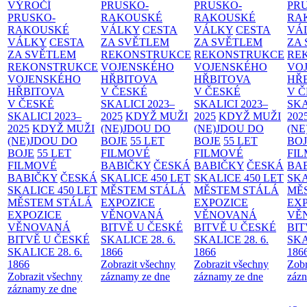
VÝROČÍ
PRUSKO-
PRUSKO-
PR
PRUSKO-
RAKOUSKÉ
RAKOUSKÉ
RA
RAKOUSKÉ
VÁLKY
CESTA
VÁLKY
CESTA
VÁ
VÁLKY
CESTA
ZA SVĚTLEM
ZA SVĚTLEM
ZA
ZA SVĚTLEM
REKONSTRUKCE
REKONSTRUKCE
RE
REKONSTRUKCE
VOJENSKÉHO
VOJENSKÉHO
VO
VOJENSKÉHO
HŘBITOVA
HŘBITOVA
HŘ
HŘBITOVA
V ČESKÉ
V ČESKÉ
V 
V ČESKÉ
SKALICI 2023–
SKALICI 2023–
SKA
SKALICI 2023–
2025
KDYŽ MUŽI
2025
KDYŽ MUŽI
202
2025
KDYŽ MUŽI
(NE)JDOU DO
(NE)JDOU DO
(NE
(NE)JDOU DO
BOJE
55 LET
BOJE
55 LET
BO
BOJE
55 LET
FILMOVÉ
FILMOVÉ
FI
FILMOVÉ
BABIČKY
ČESKÁ
BABIČKY
ČESKÁ
BA
BABIČKY
ČESKÁ
SKALICE 450 LET
SKALICE 450 LET
SKA
SKALICE 450 LET
MĚSTEM
STÁLÁ
MĚSTEM
STÁLÁ
MĚ
MĚSTEM
STÁLÁ
EXPOZICE
EXPOZICE
EX
EXPOZICE
VĚNOVANÁ
VĚNOVANÁ
VĚ
VĚNOVANÁ
BITVĚ U ČESKÉ
BITVĚ U ČESKÉ
BIT
BITVĚ U ČESKÉ
SKALICE 28. 6.
SKALICE 28. 6.
SKA
SKALICE 28. 6.
1866
1866
186
1866
Zobrazit všechny
Zobrazit všechny
Zobr
Zobrazit všechny
záznamy ze dne
záznamy ze dne
zázn
záznamy ze dne