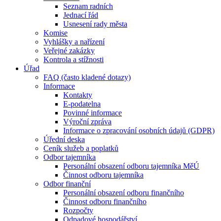
Seznam radních
Jednací řád
Usnesení rady města
Komise
Vyhlášky a nařízení
Veřejné zakázky
Kontrola a stížnosti
Úřad
FAQ (často kladené dotazy)
Informace
Kontakty
E-podatelna
Povinné informace
Výroční zpráva
Informace o zpracování osobních údajů (GDPR)
Úřední deska
Ceník služeb a poplatků
Odbor tajemníka
Personální obsazení odboru tajemníka MěÚ
Činnost odboru tajemníka
Odbor finanční
Personální obsazení odboru finančního
Činnost odboru finančního
Rozpočty
Odpadové hospodářství