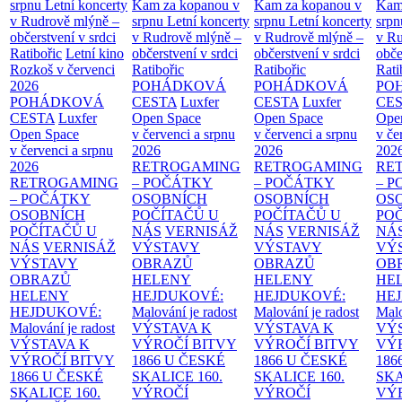
srpnu
Letní koncerty
Kam za kopanou v
Kam za kopanou v
Kam
v Rudrově mlýně –
srpnu
Letní koncerty
srpnu
Letní koncerty
srp
občerstvení v srdci
v Rudrově mlýně –
v Rudrově mlýně –
v Ru
Ratibořic
Letní kino
občerstvení v srdci
občerstvení v srdci
obče
Rozkoš v červenci
Ratibořic
Ratibořic
Rati
2026
POHÁDKOVÁ
POHÁDKOVÁ
PO
POHÁDKOVÁ
CESTA
Luxfer
CESTA
Luxfer
CE
CESTA
Luxfer
Open Space
Open Space
Ope
Open Space
v červenci a srpnu
v červenci a srpnu
v če
v červenci a srpnu
2026
2026
202
2026
RETROGAMING
RETROGAMING
RE
RETROGAMING
– POČÁTKY
– POČÁTKY
– 
– POČÁTKY
OSOBNÍCH
OSOBNÍCH
OS
OSOBNÍCH
POČÍTAČŮ U
POČÍTAČŮ U
PO
POČÍTAČŮ U
NÁS
VERNISÁŽ
NÁS
VERNISÁŽ
NÁ
NÁS
VERNISÁŽ
VÝSTAVY
VÝSTAVY
VÝ
VÝSTAVY
OBRAZŮ
OBRAZŮ
OB
OBRAZŮ
HELENY
HELENY
HE
HELENY
HEJDUKOVÉ:
HEJDUKOVÉ:
HE
HEJDUKOVÉ:
Malování je radost
Malování je radost
Malo
Malování je radost
VÝSTAVA K
VÝSTAVA K
VÝ
VÝSTAVA K
VÝROČÍ BITVY
VÝROČÍ BITVY
VÝ
VÝROČÍ BITVY
1866 U ČESKÉ
1866 U ČESKÉ
186
1866 U ČESKÉ
SKALICE
160.
SKALICE
160.
SK
SKALICE
160.
VÝROČÍ
VÝROČÍ
VÝ