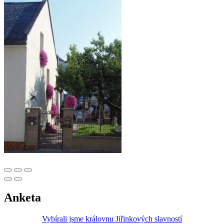
Anketa
Vybírali jsme královnu Jiřinkových slavností