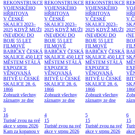
REKONSTRUKCE
REKONSTRUKCE
REKONSTRUKCE
RE
VOJENSKÉHO
VOJENSKÉHO
VOJENSKÉHO
VO
HŘBITOVA
HŘBITOVA
HŘBITOVA
HŘ
V ČESKÉ
V ČESKÉ
V ČESKÉ
V 
SKALICI 2023–
SKALICI 2023–
SKALICI 2023–
SKA
2025
KDYŽ MUŽI
2025
KDYŽ MUŽI
2025
KDYŽ MUŽI
202
(NE)JDOU DO
(NE)JDOU DO
(NE)JDOU DO
(NE
BOJE
55 LET
BOJE
55 LET
BOJE
55 LET
BO
FILMOVÉ
FILMOVÉ
FILMOVÉ
FI
BABIČKY
ČESKÁ
BABIČKY
ČESKÁ
BABIČKY
ČESKÁ
BA
SKALICE 450 LET
SKALICE 450 LET
SKALICE 450 LET
SKA
MĚSTEM
STÁLÁ
MĚSTEM
STÁLÁ
MĚSTEM
STÁLÁ
MĚ
EXPOZICE
EXPOZICE
EXPOZICE
EX
VĚNOVANÁ
VĚNOVANÁ
VĚNOVANÁ
VĚ
BITVĚ U ČESKÉ
BITVĚ U ČESKÉ
BITVĚ U ČESKÉ
BIT
SKALICE 28. 6.
SKALICE 28. 6.
SKALICE 28. 6.
SKA
1866
1866
1866
186
Zobrazit všechny
Zobrazit všechny
Zobrazit všechny
Zobr
záznamy ze dne
záznamy ze dne
záznamy ze dne
zázn
3
16
4
5
6
Turisté zvou na své
15
15
15
akce v srpnu 2026
Turisté zvou na své
Turisté zvou na své
Turi
Kam za kopanou v
akce v srpnu 2026
akce v srpnu 2026
akce