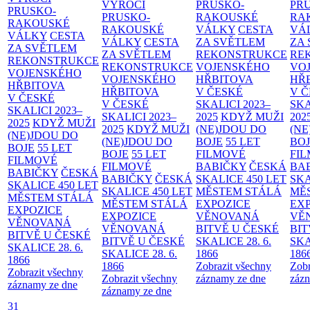
VÝROČÍ
PRUSKO-
PR
PRUSKO-
PRUSKO-
RAKOUSKÉ
RA
RAKOUSKÉ
RAKOUSKÉ
VÁLKY
CESTA
VÁ
VÁLKY
CESTA
VÁLKY
CESTA
ZA SVĚTLEM
ZA
ZA SVĚTLEM
ZA SVĚTLEM
REKONSTRUKCE
RE
REKONSTRUKCE
REKONSTRUKCE
VOJENSKÉHO
VO
VOJENSKÉHO
VOJENSKÉHO
HŘBITOVA
HŘ
HŘBITOVA
HŘBITOVA
V ČESKÉ
V 
V ČESKÉ
V ČESKÉ
SKALICI 2023–
SKA
SKALICI 2023–
SKALICI 2023–
2025
KDYŽ MUŽI
202
2025
KDYŽ MUŽI
2025
KDYŽ MUŽI
(NE)JDOU DO
(NE
(NE)JDOU DO
(NE)JDOU DO
BOJE
55 LET
BO
BOJE
55 LET
BOJE
55 LET
FILMOVÉ
FI
FILMOVÉ
FILMOVÉ
BABIČKY
ČESKÁ
BA
BABIČKY
ČESKÁ
BABIČKY
ČESKÁ
SKALICE 450 LET
SKA
SKALICE 450 LET
SKALICE 450 LET
MĚSTEM
STÁLÁ
MĚ
MĚSTEM
STÁLÁ
MĚSTEM
STÁLÁ
EXPOZICE
EX
EXPOZICE
EXPOZICE
VĚNOVANÁ
VĚ
VĚNOVANÁ
VĚNOVANÁ
BITVĚ U ČESKÉ
BIT
BITVĚ U ČESKÉ
BITVĚ U ČESKÉ
SKALICE 28. 6.
SKA
SKALICE 28. 6.
SKALICE 28. 6.
1866
186
1866
1866
Zobrazit všechny
Zobr
Zobrazit všechny
Zobrazit všechny
záznamy ze dne
zázn
záznamy ze dne
záznamy ze dne
31