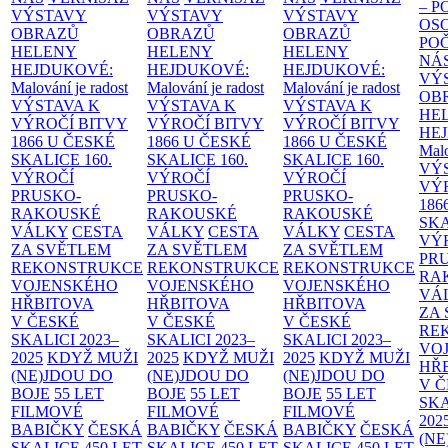
– 
VÝSTAVY
VÝSTAVY
VÝSTAVY
OS
OBRAZŮ
OBRAZŮ
OBRAZŮ
PO
HELENY
HELENY
HELENY
NÁ
HEJDUKOVÉ:
HEJDUKOVÉ:
HEJDUKOVÉ:
VÝ
Malování je radost
Malování je radost
Malování je radost
OB
VÝSTAVA K
VÝSTAVA K
VÝSTAVA K
HE
VÝROČÍ BITVY
VÝROČÍ BITVY
VÝROČÍ BITVY
HE
1866 U ČESKÉ
1866 U ČESKÉ
1866 U ČESKÉ
Malo
SKALICE
160.
SKALICE
160.
SKALICE
160.
VÝ
VÝROČÍ
VÝROČÍ
VÝROČÍ
VÝ
PRUSKO-
PRUSKO-
PRUSKO-
186
RAKOUSKÉ
RAKOUSKÉ
RAKOUSKÉ
SK
VÁLKY
CESTA
VÁLKY
CESTA
VÁLKY
CESTA
VÝ
ZA SVĚTLEM
ZA SVĚTLEM
ZA SVĚTLEM
PR
REKONSTRUKCE
REKONSTRUKCE
REKONSTRUKCE
RA
VOJENSKÉHO
VOJENSKÉHO
VOJENSKÉHO
VÁ
HŘBITOVA
HŘBITOVA
HŘBITOVA
ZA
V ČESKÉ
V ČESKÉ
V ČESKÉ
RE
SKALICI 2023–
SKALICI 2023–
SKALICI 2023–
VO
2025
KDYŽ MUŽI
2025
KDYŽ MUŽI
2025
KDYŽ MUŽI
HŘ
(NE)JDOU DO
(NE)JDOU DO
(NE)JDOU DO
V 
BOJE
55 LET
BOJE
55 LET
BOJE
55 LET
SKA
FILMOVÉ
FILMOVÉ
FILMOVÉ
202
BABIČKY
ČESKÁ
BABIČKY
ČESKÁ
BABIČKY
ČESKÁ
(NE
SKALICE 450 LET
SKALICE 450 LET
SKALICE 450 LET