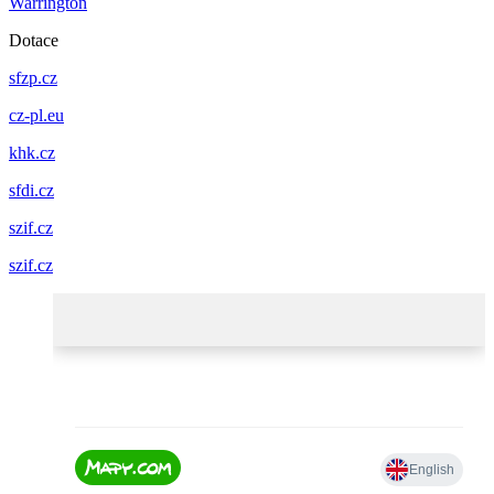
Warrington
Dotace
sfzp.cz
cz-pl.eu
khk.cz
sfdi.cz
szif.cz
szif.cz