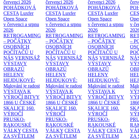
červenci 2026
červenci 2026
červenci 2026
červ
POHÁDKOVÁ
POHÁDKOVÁ
POHÁDKOVÁ
PO
CESTA
Luxfer
CESTA
Luxfer
CESTA
Luxfer
CE
Open Space
Open Space
Open Space
Ope
v červenci a srpnu
v červenci a srpnu
v červenci a srpnu
v če
2026
2026
2026
202
RETROGAMING
RETROGAMING
RETROGAMING
RE
– POČÁTKY
– POČÁTKY
– POČÁTKY
– 
OSOBNÍCH
OSOBNÍCH
OSOBNÍCH
OS
POČÍTAČŮ U
POČÍTAČŮ U
POČÍTAČŮ U
PO
NÁS
VERNISÁŽ
NÁS
VERNISÁŽ
NÁS
VERNISÁŽ
NÁ
VÝSTAVY
VÝSTAVY
VÝSTAVY
VÝ
OBRAZŮ
OBRAZŮ
OBRAZŮ
OB
HELENY
HELENY
HELENY
HE
HEJDUKOVÉ:
HEJDUKOVÉ:
HEJDUKOVÉ:
HE
Malování je radost
Malování je radost
Malování je radost
Malo
VÝSTAVA K
VÝSTAVA K
VÝSTAVA K
VÝ
VÝROČÍ BITVY
VÝROČÍ BITVY
VÝROČÍ BITVY
VÝ
1866 U ČESKÉ
1866 U ČESKÉ
1866 U ČESKÉ
186
SKALICE
160.
SKALICE
160.
SKALICE
160.
SK
VÝROČÍ
VÝROČÍ
VÝROČÍ
VÝ
PRUSKO-
PRUSKO-
PRUSKO-
PR
RAKOUSKÉ
RAKOUSKÉ
RAKOUSKÉ
RA
VÁLKY
CESTA
VÁLKY
CESTA
VÁLKY
CESTA
VÁ
ZA SVĚTLEM
ZA SVĚTLEM
ZA SVĚTLEM
ZA