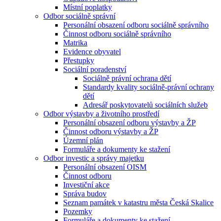
Místní poplatky
Odbor sociálně správní
Personální obsazení odboru sociálně správního
Činnost odboru sociálně správního
Matrika
Evidence obyvatel
Přestupky
Sociální poradenství
Sociálně právní ochrana dětí
Standardy kvality sociálně-právní ochrany
dětí
Adresář poskytovatelů sociálních služeb
Odbor výstavby a životního prostředí
Personální obsazení odboru výstavby a ŽP
Činnost odboru výstavby a ŽP
Územní plán
Formuláře a dokumenty ke stažení
Odbor investic a správy majetku
Personální obsazení OISM
Činnost odboru
Investiční akce
Správa budov
Seznam památek v katastru města Česká Skalice
Pozemky
Formuláře a dokumenty ke stažení