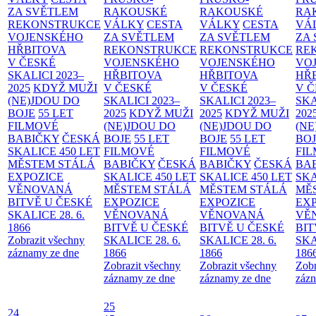
ZA SVĚTLEM
RAKOUSKÉ
RAKOUSKÉ
RA
REKONSTRUKCE
VÁLKY
CESTA
VÁLKY
CESTA
VÁ
VOJENSKÉHO
ZA SVĚTLEM
ZA SVĚTLEM
ZA
HŘBITOVA
REKONSTRUKCE
REKONSTRUKCE
RE
V ČESKÉ
VOJENSKÉHO
VOJENSKÉHO
VO
SKALICI 2023–
HŘBITOVA
HŘBITOVA
HŘ
2025
KDYŽ MUŽI
V ČESKÉ
V ČESKÉ
V 
(NE)JDOU DO
SKALICI 2023–
SKALICI 2023–
SKA
BOJE
55 LET
2025
KDYŽ MUŽI
2025
KDYŽ MUŽI
202
FILMOVÉ
(NE)JDOU DO
(NE)JDOU DO
(NE
BABIČKY
ČESKÁ
BOJE
55 LET
BOJE
55 LET
BO
SKALICE 450 LET
FILMOVÉ
FILMOVÉ
FI
MĚSTEM
STÁLÁ
BABIČKY
ČESKÁ
BABIČKY
ČESKÁ
BA
EXPOZICE
SKALICE 450 LET
SKALICE 450 LET
SKA
VĚNOVANÁ
MĚSTEM
STÁLÁ
MĚSTEM
STÁLÁ
MĚ
BITVĚ U ČESKÉ
EXPOZICE
EXPOZICE
EX
SKALICE 28. 6.
VĚNOVANÁ
VĚNOVANÁ
VĚ
1866
BITVĚ U ČESKÉ
BITVĚ U ČESKÉ
BIT
Zobrazit všechny
SKALICE 28. 6.
SKALICE 28. 6.
SKA
záznamy ze dne
1866
1866
186
Zobrazit všechny
Zobrazit všechny
Zobr
záznamy ze dne
záznamy ze dne
zázn
25
24