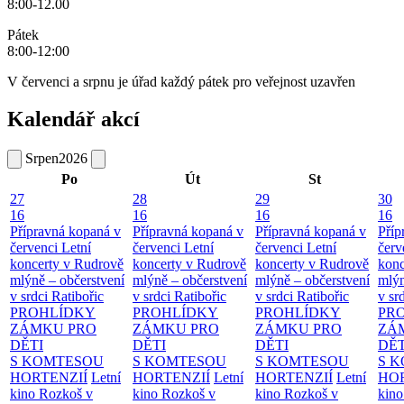
8:00-12.00
Pátek
8:00-12:00
V červenci a srpnu je úřad každý pátek pro veřejnost uzavřen
Kalendář akcí
Srpen
2026
Po
Út
St
27
28
29
30
16
16
16
16
Přípravná kopaná v
Přípravná kopaná v
Přípravná kopaná v
Příp
červenci
Letní
červenci
Letní
červenci
Letní
červ
koncerty v Rudrově
koncerty v Rudrově
koncerty v Rudrově
konc
mlýně – občerstvení
mlýně – občerstvení
mlýně – občerstvení
mlýn
v srdci Ratibořic
v srdci Ratibořic
v srdci Ratibořic
v sr
PROHLÍDKY
PROHLÍDKY
PROHLÍDKY
PR
ZÁMKU PRO
ZÁMKU PRO
ZÁMKU PRO
ZÁ
DĚTI
DĚTI
DĚTI
DĚT
S KOMTESOU
S KOMTESOU
S KOMTESOU
S 
HORTENZIÍ
Letní
HORTENZIÍ
Letní
HORTENZIÍ
Letní
HOR
kino Rozkoš v
kino Rozkoš v
kino Rozkoš v
kino