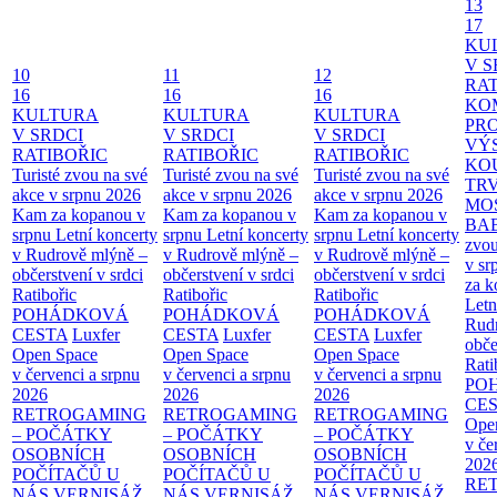
13
17
KU
V S
10
11
12
RAT
16
16
16
KO
KULTURA
KULTURA
KULTURA
PR
V SRDCI
V SRDCI
V SRDCI
VÝ
RATIBOŘIC
RATIBOŘIC
RATIBOŘIC
KO
Turisté zvou na své
Turisté zvou na své
Turisté zvou na své
TR
akce v srpnu 2026
akce v srpnu 2026
akce v srpnu 2026
MO
Kam za kopanou v
Kam za kopanou v
Kam za kopanou v
BA
srpnu
Letní koncerty
srpnu
Letní koncerty
srpnu
Letní koncerty
zvou
v Rudrově mlýně –
v Rudrově mlýně –
v Rudrově mlýně –
v sr
občerstvení v srdci
občerstvení v srdci
občerstvení v srdci
za k
Ratibořic
Ratibořic
Ratibořic
Letn
POHÁDKOVÁ
POHÁDKOVÁ
POHÁDKOVÁ
Rud
CESTA
Luxfer
CESTA
Luxfer
CESTA
Luxfer
obče
Open Space
Open Space
Open Space
Rati
v červenci a srpnu
v červenci a srpnu
v červenci a srpnu
PO
2026
2026
2026
CE
RETROGAMING
RETROGAMING
RETROGAMING
Ope
– POČÁTKY
– POČÁTKY
– POČÁTKY
v če
OSOBNÍCH
OSOBNÍCH
OSOBNÍCH
202
POČÍTAČŮ U
POČÍTAČŮ U
POČÍTAČŮ U
RE
NÁS
VERNISÁŽ
NÁS
VERNISÁŽ
NÁS
VERNISÁŽ