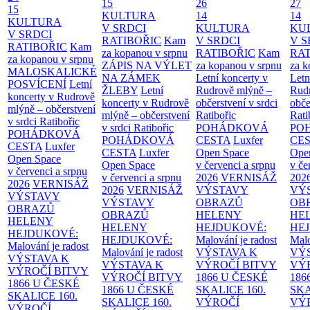
15
26
27
15
KULTURA
14
14
KULTURA
V SRDCI
KULTURA
KU
V SRDCI
RATIBOŘIC
Kam
V SRDCI
V S
RATIBOŘIC
Kam
za kopanou v srpnu
RATIBOŘIC
Kam
RAT
za kopanou v srpnu
ZÁPIS NA VÝLET
za kopanou v srpnu
za k
MALOSKALICKÉ
NA ZÁMEK
Letní koncerty v
Letn
POSVÍCENÍ
Letní
ŽLEBY
Letní
Rudrově mlýně –
Rud
koncerty v Rudrově
koncerty v Rudrově
občerstvení v srdci
obče
mlýně – občerstvení
mlýně – občerstvení
Ratibořic
Rati
v srdci Ratibořic
v srdci Ratibořic
POHÁDKOVÁ
PO
POHÁDKOVÁ
POHÁDKOVÁ
CESTA
Luxfer
CE
CESTA
Luxfer
CESTA
Luxfer
Open Space
Ope
Open Space
Open Space
v červenci a srpnu
v če
v červenci a srpnu
v červenci a srpnu
2026
VERNISÁŽ
202
2026
VERNISÁŽ
2026
VERNISÁŽ
VÝSTAVY
VÝ
VÝSTAVY
VÝSTAVY
OBRAZŮ
OB
OBRAZŮ
OBRAZŮ
HELENY
HE
HELENY
HELENY
HEJDUKOVÉ:
HE
HEJDUKOVÉ:
HEJDUKOVÉ:
Malování je radost
Malo
Malování je radost
Malování je radost
VÝSTAVA K
VÝ
VÝSTAVA K
VÝSTAVA K
VÝROČÍ BITVY
VÝ
VÝROČÍ BITVY
VÝROČÍ BITVY
1866 U ČESKÉ
186
1866 U ČESKÉ
1866 U ČESKÉ
SKALICE
160.
SK
SKALICE
160.
SKALICE
160.
VÝROČÍ
VÝ
VÝROČÍ