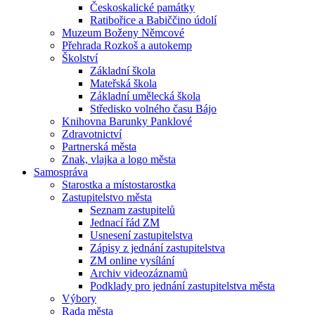
Českoskalické památky
Ratibořice a Babiččino údolí
Muzeum Boženy Němcové
Přehrada Rozkoš a autokemp
Školství
Základní škola
Mateřská škola
Základní umělecká škola
Středisko volného času Bájo
Knihovna Barunky Panklové
Zdravotnictví
Partnerská města
Znak, vlajka a logo města
Samospráva
Starostka a místostarostka
Zastupitelstvo města
Seznam zastupitelů
Jednací řád ZM
Usnesení zastupitelstva
Zápisy z jednání zastupitelstva
ZM online vysílání
Archiv videozáznamů
Podklady pro jednání zastupitelstva města
Výbory
Rada města