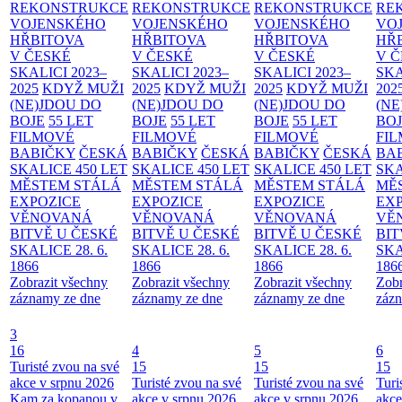
REKONSTRUKCE
REKONSTRUKCE
REKONSTRUKCE
RE
VOJENSKÉHO
VOJENSKÉHO
VOJENSKÉHO
VO
HŘBITOVA
HŘBITOVA
HŘBITOVA
HŘ
V ČESKÉ
V ČESKÉ
V ČESKÉ
V 
SKALICI 2023–
SKALICI 2023–
SKALICI 2023–
SKA
2025
KDYŽ MUŽI
2025
KDYŽ MUŽI
2025
KDYŽ MUŽI
202
(NE)JDOU DO
(NE)JDOU DO
(NE)JDOU DO
(NE
BOJE
55 LET
BOJE
55 LET
BOJE
55 LET
BO
FILMOVÉ
FILMOVÉ
FILMOVÉ
FI
BABIČKY
ČESKÁ
BABIČKY
ČESKÁ
BABIČKY
ČESKÁ
BA
SKALICE 450 LET
SKALICE 450 LET
SKALICE 450 LET
SKA
MĚSTEM
STÁLÁ
MĚSTEM
STÁLÁ
MĚSTEM
STÁLÁ
MĚ
EXPOZICE
EXPOZICE
EXPOZICE
EX
VĚNOVANÁ
VĚNOVANÁ
VĚNOVANÁ
VĚ
BITVĚ U ČESKÉ
BITVĚ U ČESKÉ
BITVĚ U ČESKÉ
BIT
SKALICE 28. 6.
SKALICE 28. 6.
SKALICE 28. 6.
SKA
1866
1866
1866
186
Zobrazit všechny
Zobrazit všechny
Zobrazit všechny
Zobr
záznamy ze dne
záznamy ze dne
záznamy ze dne
zázn
3
16
4
5
6
Turisté zvou na své
15
15
15
akce v srpnu 2026
Turisté zvou na své
Turisté zvou na své
Turi
Kam za kopanou v
akce v srpnu 2026
akce v srpnu 2026
akce