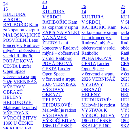
25
24
15
26
27
15
KULTURA
14
14
KULTURA
V SRDCI
KULTURA
KU
V SRDCI
RATIBOŘIC
Kam
V SRDCI
V S
RATIBOŘIC
Kam
za kopanou v srpnu
RATIBOŘIC
Kam
RAT
za kopanou v srpnu
ZÁPIS NA VÝLET
za kopanou v srpnu
za k
MALOSKALICKÉ
NA ZÁMEK
Letní koncerty v
Letn
POSVÍCENÍ
Letní
ŽLEBY
Letní
Rudrově mlýně –
Rud
koncerty v Rudrově
koncerty v Rudrově
občerstvení v srdci
obče
mlýně – občerstvení
mlýně – občerstvení
Ratibořic
Rati
v srdci Ratibořic
v srdci Ratibořic
POHÁDKOVÁ
PO
POHÁDKOVÁ
POHÁDKOVÁ
CESTA
Luxfer
CE
CESTA
Luxfer
CESTA
Luxfer
Open Space
Ope
Open Space
Open Space
v červenci a srpnu
v če
v červenci a srpnu
v červenci a srpnu
2026
VERNISÁŽ
202
2026
VERNISÁŽ
2026
VERNISÁŽ
VÝSTAVY
VÝ
VÝSTAVY
VÝSTAVY
OBRAZŮ
OB
OBRAZŮ
OBRAZŮ
HELENY
HE
HELENY
HELENY
HEJDUKOVÉ:
HE
HEJDUKOVÉ:
HEJDUKOVÉ:
Malování je radost
Malo
Malování je radost
Malování je radost
VÝSTAVA K
VÝ
VÝSTAVA K
VÝSTAVA K
VÝROČÍ BITVY
VÝ
VÝROČÍ BITVY
VÝROČÍ BITVY
1866 U ČESKÉ
186
1866 U ČESKÉ
1866 U ČESKÉ
SKALICE
160.
SK
SKALICE
160.