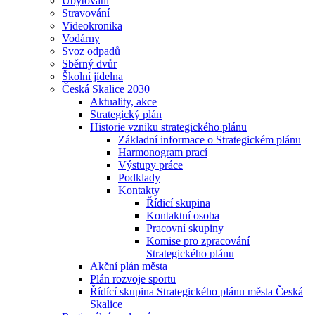
Ubytování
Stravování
Videokronika
Vodárny
Svoz odpadů
Sběrný dvůr
Školní jídelna
Česká Skalice 2030
Aktuality, akce
Strategický plán
Historie vzniku strategického plánu
Základní informace o Strategickém plánu
Harmonogram prací
Výstupy práce
Podklady
Kontakty
Řídicí skupina
Kontaktní osoba
Pracovní skupiny
Komise pro zpracování
Strategického plánu
Akční plán města
Plán rozvoje sportu
Řídící skupina Strategického plánu města Česká
Skalice