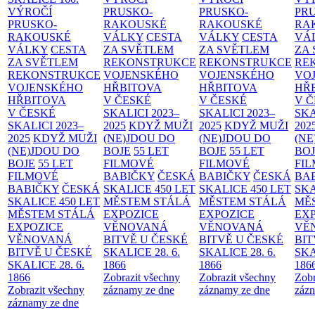
VÝROČÍ
PRUSKO-
PRUSKO-
PR
PRUSKO-
RAKOUSKÉ
RAKOUSKÉ
RA
RAKOUSKÉ
VÁLKY
CESTA
VÁLKY
CESTA
VÁ
VÁLKY
CESTA
ZA SVĚTLEM
ZA SVĚTLEM
ZA
ZA SVĚTLEM
REKONSTRUKCE
REKONSTRUKCE
RE
REKONSTRUKCE
VOJENSKÉHO
VOJENSKÉHO
VO
VOJENSKÉHO
HŘBITOVA
HŘBITOVA
HŘ
HŘBITOVA
V ČESKÉ
V ČESKÉ
V 
V ČESKÉ
SKALICI 2023–
SKALICI 2023–
SKA
SKALICI 2023–
2025
KDYŽ MUŽI
2025
KDYŽ MUŽI
202
2025
KDYŽ MUŽI
(NE)JDOU DO
(NE)JDOU DO
(NE
(NE)JDOU DO
BOJE
55 LET
BOJE
55 LET
BO
BOJE
55 LET
FILMOVÉ
FILMOVÉ
FI
FILMOVÉ
BABIČKY
ČESKÁ
BABIČKY
ČESKÁ
BA
BABIČKY
ČESKÁ
SKALICE 450 LET
SKALICE 450 LET
SKA
SKALICE 450 LET
MĚSTEM
STÁLÁ
MĚSTEM
STÁLÁ
MĚ
MĚSTEM
STÁLÁ
EXPOZICE
EXPOZICE
EX
EXPOZICE
VĚNOVANÁ
VĚNOVANÁ
VĚ
VĚNOVANÁ
BITVĚ U ČESKÉ
BITVĚ U ČESKÉ
BIT
BITVĚ U ČESKÉ
SKALICE 28. 6.
SKALICE 28. 6.
SKA
SKALICE 28. 6.
1866
1866
186
1866
Zobrazit všechny
Zobrazit všechny
Zobr
Zobrazit všechny
záznamy ze dne
záznamy ze dne
zázn
záznamy ze dne