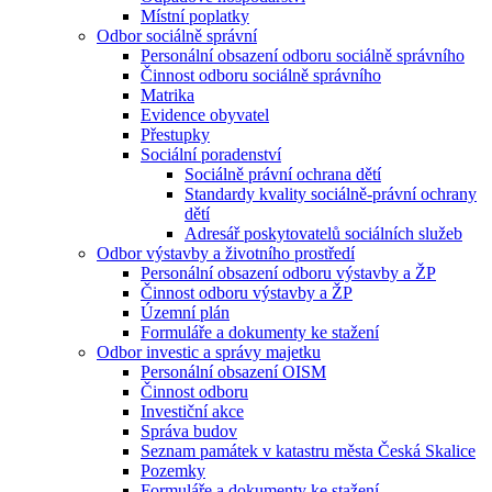
Místní poplatky
Odbor sociálně správní
Personální obsazení odboru sociálně správního
Činnost odboru sociálně správního
Matrika
Evidence obyvatel
Přestupky
Sociální poradenství
Sociálně právní ochrana dětí
Standardy kvality sociálně-právní ochrany
dětí
Adresář poskytovatelů sociálních služeb
Odbor výstavby a životního prostředí
Personální obsazení odboru výstavby a ŽP
Činnost odboru výstavby a ŽP
Územní plán
Formuláře a dokumenty ke stažení
Odbor investic a správy majetku
Personální obsazení OISM
Činnost odboru
Investiční akce
Správa budov
Seznam památek v katastru města Česká Skalice
Pozemky
Formuláře a dokumenty ke stažení