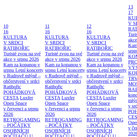
13
17
KU
V S
10
11
12
RAT
16
16
16
Turi
KULTURA
KULTURA
KULTURA
akce
V SRDCI
V SRDCI
V SRDCI
Kam
RATIBOŘIC
RATIBOŘIC
RATIBOŘIC
srpn
Turisté zvou na své
Turisté zvou na své
Turisté zvou na své
KO
akce v srpnu 2026
akce v srpnu 2026
akce v srpnu 2026
PR
Kam za kopanou v
Kam za kopanou v
Kam za kopanou v
VÝ
srpnu
Letní koncerty
srpnu
Letní koncerty
srpnu
Letní koncerty
KO
v Rudrově mlýně –
v Rudrově mlýně –
v Rudrově mlýně –
TR
občerstvení v srdci
občerstvení v srdci
občerstvení v srdci
MO
Ratibořic
Ratibořic
Ratibořic
BA
POHÁDKOVÁ
POHÁDKOVÁ
POHÁDKOVÁ
konc
CESTA
Luxfer
CESTA
Luxfer
CESTA
Luxfer
mlýn
Open Space
Open Space
Open Space
v sr
v červenci a srpnu
v červenci a srpnu
v červenci a srpnu
PO
2026
2026
2026
CE
RETROGAMING
RETROGAMING
RETROGAMING
Ope
– POČÁTKY
– POČÁTKY
– POČÁTKY
v če
OSOBNÍCH
OSOBNÍCH
OSOBNÍCH
202
POČÍTAČŮ U
POČÍTAČŮ U
POČÍTAČŮ U