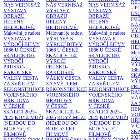
RE
NÁS
VERNISÁŽ
NÁS
VERNISÁŽ
NÁS
VERNISÁŽ
– 
VÝSTAVY
VÝSTAVY
VÝSTAVY
OS
OBRAZŮ
OBRAZŮ
OBRAZŮ
PO
HELENY
HELENY
HELENY
NÁ
HEJDUKOVÉ:
HEJDUKOVÉ:
HEJDUKOVÉ:
VÝ
Malování je radost
Malování je radost
Malování je radost
OB
VÝSTAVA K
VÝSTAVA K
VÝSTAVA K
HE
VÝROČÍ BITVY
VÝROČÍ BITVY
VÝROČÍ BITVY
HE
1866 U ČESKÉ
1866 U ČESKÉ
1866 U ČESKÉ
Malo
SKALICE
160.
SKALICE
160.
SKALICE
160.
VÝ
VÝROČÍ
VÝROČÍ
VÝROČÍ
VÝ
PRUSKO-
PRUSKO-
PRUSKO-
186
RAKOUSKÉ
RAKOUSKÉ
RAKOUSKÉ
SK
VÁLKY
CESTA
VÁLKY
CESTA
VÁLKY
CESTA
VÝ
ZA SVĚTLEM
ZA SVĚTLEM
ZA SVĚTLEM
PR
REKONSTRUKCE
REKONSTRUKCE
REKONSTRUKCE
RA
VOJENSKÉHO
VOJENSKÉHO
VOJENSKÉHO
VÁ
HŘBITOVA
HŘBITOVA
HŘBITOVA
ZA
V ČESKÉ
V ČESKÉ
V ČESKÉ
RE
SKALICI 2023–
SKALICI 2023–
SKALICI 2023–
VO
2025
KDYŽ MUŽI
2025
KDYŽ MUŽI
2025
KDYŽ MUŽI
HŘ
(NE)JDOU DO
(NE)JDOU DO
(NE)JDOU DO
V 
BOJE
55 LET
BOJE
55 LET
BOJE
55 LET
SKA
FILMOVÉ
FILMOVÉ
FILMOVÉ
202
BABIČKY
ČESKÁ
BABIČKY
ČESKÁ
BABIČKY
ČESKÁ