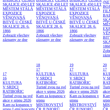
(NE
SKALICE 450 LET
SKALICE 450 LET
SKALICE 450 LET
BO
MĚSTEM
STÁLÁ
MĚSTEM
STÁLÁ
MĚSTEM
STÁLÁ
FI
EXPOZICE
EXPOZICE
EXPOZICE
BA
VĚNOVANÁ
VĚNOVANÁ
VĚNOVANÁ
SKA
BITVĚ U ČESKÉ
BITVĚ U ČESKÉ
BITVĚ U ČESKÉ
MĚ
SKALICE 28. 6.
SKALICE 28. 6.
SKALICE 28. 6.
EX
1866
1866
1866
VĚ
Zobrazit všechny
Zobrazit všechny
Zobrazit všechny
BIT
záznamy ze dne
záznamy ze dne
záznamy ze dne
SKA
186
Zobr
zázn
18
19
20
17
17
17
17
KULTURA
KULTURA
KU
16
V SRDCI
V SRDCI
V S
KULTURA
RATIBOŘIC
RATIBOŘIC
RAT
V SRDCI
Turisté zvou na své
Turisté zvou na své
Turi
RATIBOŘIC
akce v srpnu 2026
akce v srpnu 2026
akce
Turisté zvou na své
Kam za kopanou v
Kam za kopanou v
Kam
akce v srpnu 2026
srpnu
srpnu
srpn
Kam za kopanou v
MISTROVSTVÍ
MISTROVSTVÍ
MI
srpnu
Letní koncerty
ČR JUNIORŮ
ČR JUNIORŮ
ČR 