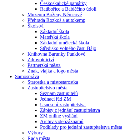
Českoskalické památky
Ratibořice a Babiččino údolí
Muzeum Boženy Němcové
Přehrada Rozkoš a autokemp
Školství
Základní škola
Mateřská škola
Základní umělecká škola
Středisko volného času Bájo
Knihovna Barunky Panklové
Zdravotnictví
Partnerská města
Znak, vlajka a logo města
Samospráva
Starostka a místostarostka
Zastupitelstvo města
Seznam zastupitelů
Jednací řád ZM
Usnesení zastupitelstva
Zápisy z jednání zastupitelstva
ZM online vysílání
Archiv videozáznamů
Podklady pro jednání zastupitelstva města
Výbory
Rada města