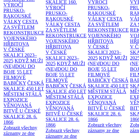
SKALICE
160.
VÝROČÍ
VÝ
VÝROČÍ
VÝROČÍ
PRUSKO-
PR
PRUSKO-
PRUSKO-
RAKOUSKÉ
RA
RAKOUSKÉ
RAKOUSKÉ
VÁLKY
CESTA
VÁ
VÁLKY
CESTA
VÁLKY
CESTA
ZA SVĚTLEM
ZA
ZA SVĚTLEM
ZA SVĚTLEM
REKONSTRUKCE
RE
REKONSTRUKCE
REKONSTRUKCE
VOJENSKÉHO
VO
VOJENSKÉHO
VOJENSKÉHO
HŘBITOVA
HŘ
HŘBITOVA
HŘBITOVA
V ČESKÉ
V 
V ČESKÉ
V ČESKÉ
SKALICI 2023–
SKA
SKALICI 2023–
SKALICI 2023–
2025
KDYŽ MUŽI
202
2025
KDYŽ MUŽI
2025
KDYŽ MUŽI
(NE)JDOU DO
(NE
(NE)JDOU DO
(NE)JDOU DO
BOJE
55 LET
BO
BOJE
55 LET
BOJE
55 LET
FILMOVÉ
FI
FILMOVÉ
FILMOVÉ
BABIČKY
ČESKÁ
BA
BABIČKY
ČESKÁ
BABIČKY
ČESKÁ
SKALICE 450 LET
SKA
SKALICE 450 LET
SKALICE 450 LET
MĚSTEM
STÁLÁ
MĚ
MĚSTEM
STÁLÁ
MĚSTEM
STÁLÁ
EXPOZICE
EX
EXPOZICE
EXPOZICE
VĚNOVANÁ
VĚ
VĚNOVANÁ
VĚNOVANÁ
BITVĚ U ČESKÉ
BIT
BITVĚ U ČESKÉ
BITVĚ U ČESKÉ
SKALICE 28. 6.
SKA
SKALICE 28. 6.
SKALICE 28. 6.
1866
186
1866
1866
Zobrazit všechny
Zobr
Zobrazit všechny
Zobrazit všechny
záznamy ze dne
zázn
záznamy ze dne
záznamy ze dne