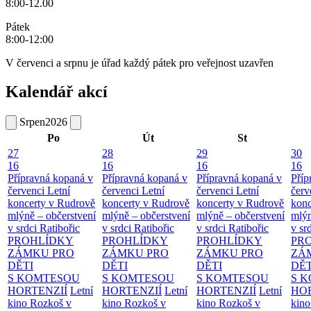
8:00-12.00
Pátek
8:00-12:00
V červenci a srpnu je úřad každý pátek pro veřejnost uzavřen
Kalendář akcí
Srpen
2026
Po
Út
St
27
28
29
30
16
16
16
16
Přípravná kopaná v
Přípravná kopaná v
Přípravná kopaná v
Příp
červenci
Letní
červenci
Letní
červenci
Letní
červ
koncerty v Rudrově
koncerty v Rudrově
koncerty v Rudrově
konc
mlýně – občerstvení
mlýně – občerstvení
mlýně – občerstvení
mlýn
v srdci Ratibořic
v srdci Ratibořic
v srdci Ratibořic
v sr
PROHLÍDKY
PROHLÍDKY
PROHLÍDKY
PR
ZÁMKU PRO
ZÁMKU PRO
ZÁMKU PRO
ZÁ
DĚTI
DĚTI
DĚTI
DĚT
S KOMTESOU
S KOMTESOU
S KOMTESOU
S 
HORTENZIÍ
Letní
HORTENZIÍ
Letní
HORTENZIÍ
Letní
HOR
kino Rozkoš v
kino Rozkoš v
kino Rozkoš v
kino