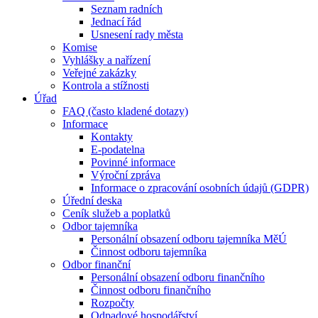
Seznam radních
Jednací řád
Usnesení rady města
Komise
Vyhlášky a nařízení
Veřejné zakázky
Kontrola a stížnosti
Úřad
FAQ (často kladené dotazy)
Informace
Kontakty
E-podatelna
Povinné informace
Výroční zpráva
Informace o zpracování osobních údajů (GDPR)
Úřední deska
Ceník služeb a poplatků
Odbor tajemníka
Personální obsazení odboru tajemníka MěÚ
Činnost odboru tajemníka
Odbor finanční
Personální obsazení odboru finančního
Činnost odboru finančního
Rozpočty
Odpadové hospodářství