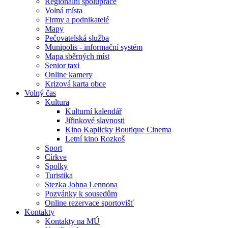
Regionální spolupráce
Volná místa
Firmy a podnikatelé
Mapy
Pečovatelská služba
Munipolis - informační systém
Mapa sběrných míst
Senior taxi
Online kamery
Krizová karta obce
Volný čas
Kultura
Kulturní kalendář
Jiřinkové slavnosti
Kino Kaplicky Boutique Cinema
Letní kino Rozkoš
Sport
Církve
Spolky
Turistika
Stezka Johna Lennona
Pozvánky k sousedům
Online rezervace sportovišť
Kontakty
Kontakty na MÚ