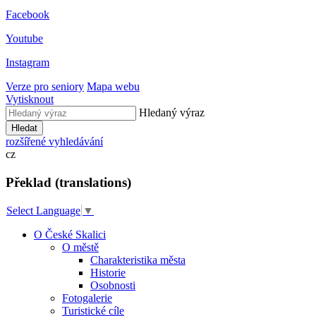
Facebook
Youtube
Instagram
Verze pro seniory
Mapa webu
Vytisknout
Hledaný výraz
Hledat
rozšířené vyhledávání
cz
Překlad (translations)
Select Language
▼
O České Skalici
O městě
Charakteristika města
Historie
Osobnosti
Fotogalerie
Turistické cíle