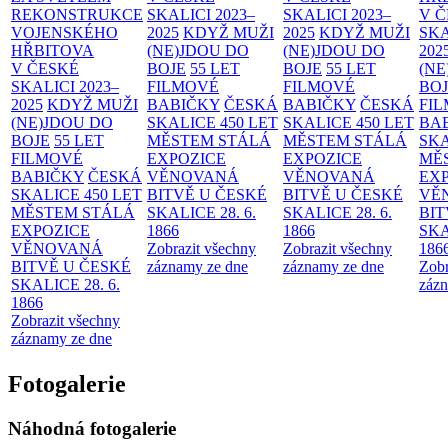
REKONSTRUKCE
SKALICI 2023–
SKALICI 2023–
V 
VOJENSKÉHO
2025
KDYŽ MUŽI
2025
KDYŽ MUŽI
SKA
HŘBITOVA
(NE)JDOU DO
(NE)JDOU DO
202
V ČESKÉ
BOJE
55 LET
BOJE
55 LET
(NE
SKALICI 2023–
FILMOVÉ
FILMOVÉ
BO
2025
KDYŽ MUŽI
BABIČKY
ČESKÁ
BABIČKY
ČESKÁ
FI
(NE)JDOU DO
SKALICE 450 LET
SKALICE 450 LET
BA
BOJE
55 LET
MĚSTEM
STÁLÁ
MĚSTEM
STÁLÁ
SKA
FILMOVÉ
EXPOZICE
EXPOZICE
MĚ
BABIČKY
ČESKÁ
VĚNOVANÁ
VĚNOVANÁ
EX
SKALICE 450 LET
BITVĚ U ČESKÉ
BITVĚ U ČESKÉ
VĚ
MĚSTEM
STÁLÁ
SKALICE 28. 6.
SKALICE 28. 6.
BIT
EXPOZICE
1866
1866
SKA
VĚNOVANÁ
Zobrazit všechny
Zobrazit všechny
186
BITVĚ U ČESKÉ
záznamy ze dne
záznamy ze dne
Zobr
SKALICE 28. 6.
zázn
1866
Zobrazit všechny
záznamy ze dne
Fotogalerie
Náhodná fotogalerie