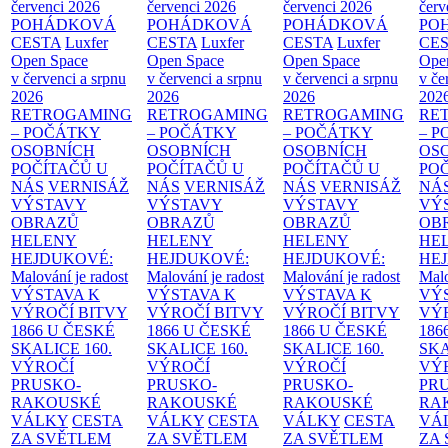
červenci 2026
červenci 2026
červenci 2026
červ
POHÁDKOVÁ
POHÁDKOVÁ
POHÁDKOVÁ
PO
CESTA
Luxfer
CESTA
Luxfer
CESTA
Luxfer
CE
Open Space
Open Space
Open Space
Ope
v červenci a srpnu
v červenci a srpnu
v červenci a srpnu
v če
2026
2026
2026
202
RETROGAMING
RETROGAMING
RETROGAMING
RE
– POČÁTKY
– POČÁTKY
– POČÁTKY
– 
OSOBNÍCH
OSOBNÍCH
OSOBNÍCH
OS
POČÍTAČŮ U
POČÍTAČŮ U
POČÍTAČŮ U
PO
NÁS
VERNISÁŽ
NÁS
VERNISÁŽ
NÁS
VERNISÁŽ
NÁ
VÝSTAVY
VÝSTAVY
VÝSTAVY
VÝ
OBRAZŮ
OBRAZŮ
OBRAZŮ
OB
HELENY
HELENY
HELENY
HE
HEJDUKOVÉ:
HEJDUKOVÉ:
HEJDUKOVÉ:
HE
Malování je radost
Malování je radost
Malování je radost
Malo
VÝSTAVA K
VÝSTAVA K
VÝSTAVA K
VÝ
VÝROČÍ BITVY
VÝROČÍ BITVY
VÝROČÍ BITVY
VÝ
1866 U ČESKÉ
1866 U ČESKÉ
1866 U ČESKÉ
186
SKALICE
160.
SKALICE
160.
SKALICE
160.
SK
VÝROČÍ
VÝROČÍ
VÝROČÍ
VÝ
PRUSKO-
PRUSKO-
PRUSKO-
PR
RAKOUSKÉ
RAKOUSKÉ
RAKOUSKÉ
RA
VÁLKY
CESTA
VÁLKY
CESTA
VÁLKY
CESTA
VÁ
ZA SVĚTLEM
ZA SVĚTLEM
ZA SVĚTLEM
ZA