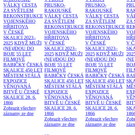
VÁLKY
CESTA
PRUSKO-
PRUSKO-
PR
ZA SVĚTLEM
RAKOUSKÉ
RAKOUSKÉ
RA
REKONSTRUKCE
VÁLKY
CESTA
VÁLKY
CESTA
VÁ
VOJENSKÉHO
ZA SVĚTLEM
ZA SVĚTLEM
ZA
HŘBITOVA
REKONSTRUKCE
REKONSTRUKCE
RE
V ČESKÉ
VOJENSKÉHO
VOJENSKÉHO
VO
SKALICI 2023–
HŘBITOVA
HŘBITOVA
HŘ
2025
KDYŽ MUŽI
V ČESKÉ
V ČESKÉ
V 
(NE)JDOU DO
SKALICI 2023–
SKALICI 2023–
SKA
BOJE
55 LET
2025
KDYŽ MUŽI
2025
KDYŽ MUŽI
202
FILMOVÉ
(NE)JDOU DO
(NE)JDOU DO
(NE
BABIČKY
ČESKÁ
BOJE
55 LET
BOJE
55 LET
BO
SKALICE 450 LET
FILMOVÉ
FILMOVÉ
FI
MĚSTEM
STÁLÁ
BABIČKY
ČESKÁ
BABIČKY
ČESKÁ
BA
EXPOZICE
SKALICE 450 LET
SKALICE 450 LET
SKA
VĚNOVANÁ
MĚSTEM
STÁLÁ
MĚSTEM
STÁLÁ
MĚ
BITVĚ U ČESKÉ
EXPOZICE
EXPOZICE
EX
SKALICE 28. 6.
VĚNOVANÁ
VĚNOVANÁ
VĚ
1866
BITVĚ U ČESKÉ
BITVĚ U ČESKÉ
BIT
Zobrazit všechny
SKALICE 28. 6.
SKALICE 28. 6.
SKA
záznamy ze dne
1866
1866
186
Zobrazit všechny
Zobrazit všechny
Zobr
záznamy ze dne
záznamy ze dne
zázn