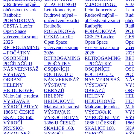
v Rudrově mlýně –
V JACHTINGU
V JACHTINGU
V 
občerstvení v srdci
Letní koncerty v
Letní koncerty v
Letn
Ratibořic
Rudrově mlýně –
Rudrově mlýně –
Rud
POHÁDKOVÁ
občerstvení v srdci
občerstvení v srdci
obče
CESTA
Luxfer
Ratibořic
Ratibořic
Rati
Open Space
POHÁDKOVÁ
POHÁDKOVÁ
PO
v červenci a srpnu
CESTA
Luxfer
CESTA
Luxfer
CE
2026
Open Space
Open Space
Ope
RETROGAMING
v červenci a srpnu
v červenci a srpnu
v če
– POČÁTKY
2026
2026
202
OSOBNÍCH
RETROGAMING
RETROGAMING
RE
POČÍTAČŮ U
– POČÁTKY
– POČÁTKY
– 
NÁS
VERNISÁŽ
OSOBNÍCH
OSOBNÍCH
OS
VÝSTAVY
POČÍTAČŮ U
POČÍTAČŮ U
PO
OBRAZŮ
NÁS
VERNISÁŽ
NÁS
VERNISÁŽ
NÁ
HELENY
VÝSTAVY
VÝSTAVY
VÝ
HEJDUKOVÉ:
OBRAZŮ
OBRAZŮ
OB
Malování je radost
HELENY
HELENY
HE
VÝSTAVA K
HEJDUKOVÉ:
HEJDUKOVÉ:
HE
VÝROČÍ BITVY
Malování je radost
Malování je radost
Malo
1866 U ČESKÉ
VÝSTAVA K
VÝSTAVA K
VÝ
SKALICE
160.
VÝROČÍ BITVY
VÝROČÍ BITVY
VÝ
VÝROČÍ
1866 U ČESKÉ
1866 U ČESKÉ
186
PRUSKO-
SKALICE
160.
SKALICE
160.
SK
RAKOUSKÉ
VÝROČÍ
VÝROČÍ
VÝ