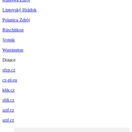
Liptovský Hrádok
Polanica Zdrój
Rüschlikon
Vojnik
Warrington
Dotace
sfzp.cz
cz-pl.eu
khk.cz
sfdi.cz
szif.cz
szif.cz