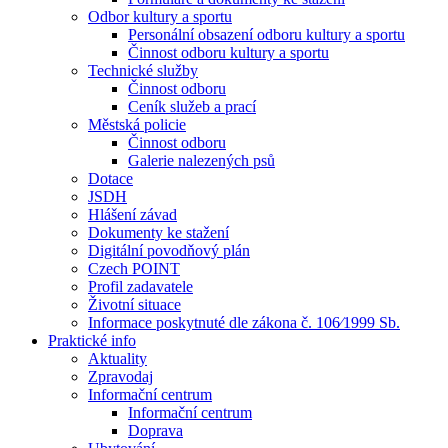
Odbor kultury a sportu
Personální obsazení odboru kultury a sportu
Činnost odboru kultury a sportu
Technické služby
Činnost odboru
Ceník služeb a prací
Městská policie
Činnost odboru
Galerie nalezených psů
Dotace
JSDH
Hlášení závad
Dokumenty ke stažení
Digitální povodňový plán
Czech POINT
Profil zadavatele
Životní situace
Informace poskytnuté dle zákona č. 106⁄1999 Sb.
Praktické info
Aktuality
Zpravodaj
Informační centrum
Informační centrum
Doprava