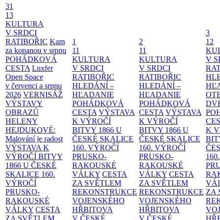
31
13
KULTURA
V SRDCI
3
RATIBOŘIC
Kam
1
2
12
za kopanou v srpnu
11
11
KU
POHÁDKOVÁ
KULTURA
KULTURA
V S
CESTA
Luxfer
V SRDCI
V SRDCI
RAT
Open Space
RATIBOŘIC
RATIBOŘIC
HLE
v červenci a srpnu
HLEDÁNÍ –
HLEDÁNÍ –
HĽ
2026
VERNISÁŽ
HĽADANIE
HĽADANIE
OT
VÝSTAVY
POHÁDKOVÁ
POHÁDKOVÁ
DV
OBRAZŮ
CESTA
VÝSTAVA
CESTA
VÝSTAVA
PO
HELENY
K VÝROČÍ
K VÝROČÍ
CE
HEJDUKOVÉ:
BITVY 1866 U
BITVY 1866 U
K 
Malování je radost
ČESKÉ SKALICE
ČESKÉ SKALICE
BIT
VÝSTAVA K
160. VÝROČÍ
160. VÝROČÍ
ČES
VÝROČÍ BITVY
PRUSKO-
PRUSKO-
160
1866 U ČESKÉ
RAKOUSKÉ
RAKOUSKÉ
PR
SKALICE
160.
VÁLKY
CESTA
VÁLKY
CESTA
RA
VÝROČÍ
ZA SVĚTLEM
ZA SVĚTLEM
VÁ
PRUSKO-
REKONSTRUKCE
REKONSTRUKCE
ZA
RAKOUSKÉ
VOJENSKÉHO
VOJENSKÉHO
RE
VÁLKY
CESTA
HŘBITOVA
HŘBITOVA
VO
ZA SVĚTLEM
V ČESKÉ
V ČESKÉ
HŘ