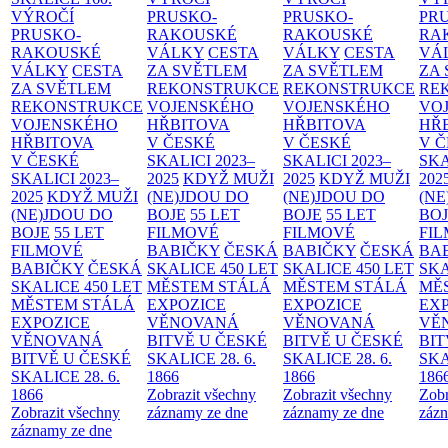
VÝROČÍ
PRUSKO-
PRUSKO-
PR
PRUSKO-
RAKOUSKÉ
RAKOUSKÉ
RA
RAKOUSKÉ
VÁLKY
CESTA
VÁLKY
CESTA
VÁ
VÁLKY
CESTA
ZA SVĚTLEM
ZA SVĚTLEM
ZA
ZA SVĚTLEM
REKONSTRUKCE
REKONSTRUKCE
RE
REKONSTRUKCE
VOJENSKÉHO
VOJENSKÉHO
VO
VOJENSKÉHO
HŘBITOVA
HŘBITOVA
HŘ
HŘBITOVA
V ČESKÉ
V ČESKÉ
V 
V ČESKÉ
SKALICI 2023–
SKALICI 2023–
SKA
SKALICI 2023–
2025
KDYŽ MUŽI
2025
KDYŽ MUŽI
202
2025
KDYŽ MUŽI
(NE)JDOU DO
(NE)JDOU DO
(NE
(NE)JDOU DO
BOJE
55 LET
BOJE
55 LET
BO
BOJE
55 LET
FILMOVÉ
FILMOVÉ
FI
FILMOVÉ
BABIČKY
ČESKÁ
BABIČKY
ČESKÁ
BA
BABIČKY
ČESKÁ
SKALICE 450 LET
SKALICE 450 LET
SKA
SKALICE 450 LET
MĚSTEM
STÁLÁ
MĚSTEM
STÁLÁ
MĚ
MĚSTEM
STÁLÁ
EXPOZICE
EXPOZICE
EX
EXPOZICE
VĚNOVANÁ
VĚNOVANÁ
VĚ
VĚNOVANÁ
BITVĚ U ČESKÉ
BITVĚ U ČESKÉ
BIT
BITVĚ U ČESKÉ
SKALICE 28. 6.
SKALICE 28. 6.
SKA
SKALICE 28. 6.
1866
1866
186
1866
Zobrazit všechny
Zobrazit všechny
Zobr
Zobrazit všechny
záznamy ze dne
záznamy ze dne
zázn
záznamy ze dne