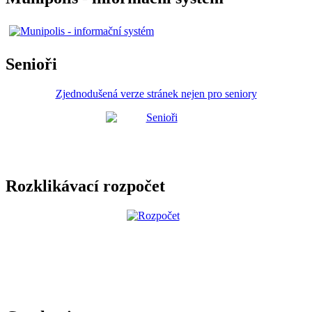
Senioři
Zjednodušená verze stránek nejen pro seniory
Rozklikávací rozpočet