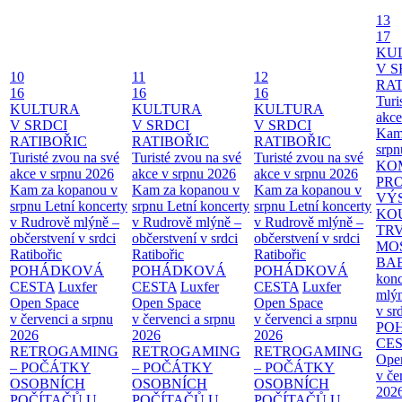
13
17
KU
V S
10
11
12
RAT
16
16
16
Turi
KULTURA
KULTURA
KULTURA
akce
V SRDCI
V SRDCI
V SRDCI
Kam
RATIBOŘIC
RATIBOŘIC
RATIBOŘIC
srpn
Turisté zvou na své
Turisté zvou na své
Turisté zvou na své
KO
akce v srpnu 2026
akce v srpnu 2026
akce v srpnu 2026
PR
Kam za kopanou v
Kam za kopanou v
Kam za kopanou v
VÝ
srpnu
Letní koncerty
srpnu
Letní koncerty
srpnu
Letní koncerty
KO
v Rudrově mlýně –
v Rudrově mlýně –
v Rudrově mlýně –
TR
občerstvení v srdci
občerstvení v srdci
občerstvení v srdci
MO
Ratibořic
Ratibořic
Ratibořic
BA
POHÁDKOVÁ
POHÁDKOVÁ
POHÁDKOVÁ
konc
CESTA
Luxfer
CESTA
Luxfer
CESTA
Luxfer
mlýn
Open Space
Open Space
Open Space
v sr
v červenci a srpnu
v červenci a srpnu
v červenci a srpnu
PO
2026
2026
2026
CE
RETROGAMING
RETROGAMING
RETROGAMING
Ope
– POČÁTKY
– POČÁTKY
– POČÁTKY
v če
OSOBNÍCH
OSOBNÍCH
OSOBNÍCH
202
POČÍTAČŮ U
POČÍTAČŮ U
POČÍTAČŮ U