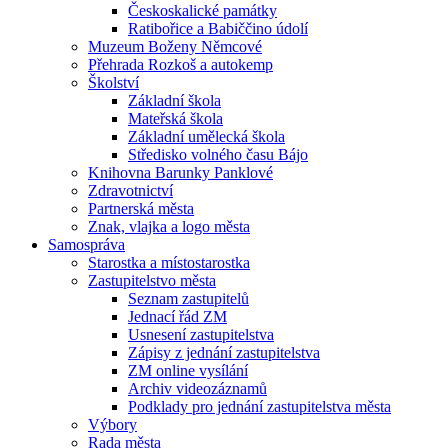
Českoskalické památky
Ratibořice a Babiččino údolí
Muzeum Boženy Němcové
Přehrada Rozkoš a autokemp
Školství
Základní škola
Mateřská škola
Základní umělecká škola
Středisko volného času Bájo
Knihovna Barunky Panklové
Zdravotnictví
Partnerská města
Znak, vlajka a logo města
Samospráva
Starostka a místostarostka
Zastupitelstvo města
Seznam zastupitelů
Jednací řád ZM
Usnesení zastupitelstva
Zápisy z jednání zastupitelstva
ZM online vysílání
Archiv videozáznamů
Podklady pro jednání zastupitelstva města
Výbory
Rada města