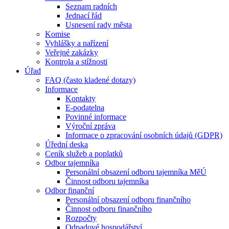
Seznam radních
Jednací řád
Usnesení rady města
Komise
Vyhlášky a nařízení
Veřejné zakázky
Kontrola a stížnosti
Úřad
FAQ (často kladené dotazy)
Informace
Kontakty
E-podatelna
Povinné informace
Výroční zpráva
Informace o zpracování osobních údajů (GDPR)
Úřední deska
Ceník služeb a poplatků
Odbor tajemníka
Personální obsazení odboru tajemníka MěÚ
Činnost odboru tajemníka
Odbor finanční
Personální obsazení odboru finančního
Činnost odboru finančního
Rozpočty
Odpadové hospodářství