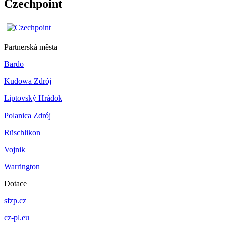
Czechpoint
Partnerská města
Bardo
Kudowa Zdrój
Liptovský Hrádok
Polanica Zdrój
Rüschlikon
Vojnik
Warrington
Dotace
sfzp.cz
cz-pl.eu