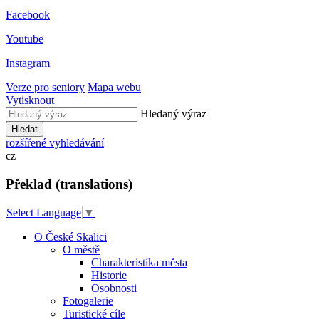
Facebook
Youtube
Instagram
Verze pro seniory
Mapa webu
Vytisknout
Hledaný výraz
Hledat
rozšířené vyhledávání
cz
Překlad (translations)
Select Language
▼
O České Skalici
O městě
Charakteristika města
Historie
Osobnosti
Fotogalerie
Turistické cíle