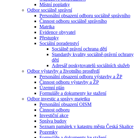
Místní poplatky
Odbor sociálně správní
Personální obsazení odboru sociálně správního
Činnost odboru sociálně správního
Matrika
Evidence obyvatel
Přestupky
Sociální poradenství
Sociálně právní ochrana dětí
Standardy kvality sociálně-právní ochrany
dětí
Adresář poskytovatelů sociálních služeb
Odbor výstavby a životního prostředí
Personální obsazení odboru výstavby a ŽP
Činnost odboru výstavby a ŽP
Územní plán
Formuláře a dokumenty ke stažení
Odbor investic a správy majetku
Personální obsazení OISM
Činnost odboru
Investiční akce
Správa budov
Seznam památek v katastru města Česká Skalice
Pozemky
Formuláře a dokumenty ke stažení