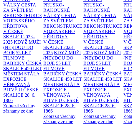
VÁLKY
CESTA
PRUSKO-
PRUSKO-
PR
ZA SVĚTLEM
RAKOUSKÉ
RAKOUSKÉ
RA
REKONSTRUKCE
VÁLKY
CESTA
VÁLKY
CESTA
VÁ
VOJENSKÉHO
ZA SVĚTLEM
ZA SVĚTLEM
ZA
HŘBITOVA
REKONSTRUKCE
REKONSTRUKCE
RE
V ČESKÉ
VOJENSKÉHO
VOJENSKÉHO
VO
SKALICI 2023–
HŘBITOVA
HŘBITOVA
HŘ
2025
KDYŽ MUŽI
V ČESKÉ
V ČESKÉ
V 
(NE)JDOU DO
SKALICI 2023–
SKALICI 2023–
SKA
BOJE
55 LET
2025
KDYŽ MUŽI
2025
KDYŽ MUŽI
202
FILMOVÉ
(NE)JDOU DO
(NE)JDOU DO
(NE
BABIČKY
ČESKÁ
BOJE
55 LET
BOJE
55 LET
BO
SKALICE 450 LET
FILMOVÉ
FILMOVÉ
FI
MĚSTEM
STÁLÁ
BABIČKY
ČESKÁ
BABIČKY
ČESKÁ
BA
EXPOZICE
SKALICE 450 LET
SKALICE 450 LET
SKA
VĚNOVANÁ
MĚSTEM
STÁLÁ
MĚSTEM
STÁLÁ
MĚ
BITVĚ U ČESKÉ
EXPOZICE
EXPOZICE
EX
SKALICE 28. 6.
VĚNOVANÁ
VĚNOVANÁ
VĚ
1866
BITVĚ U ČESKÉ
BITVĚ U ČESKÉ
BIT
Zobrazit všechny
SKALICE 28. 6.
SKALICE 28. 6.
SKA
záznamy ze dne
1866
1866
186
Zobrazit všechny
Zobrazit všechny
Zobr
záznamy ze dne
záznamy ze dne
zázn