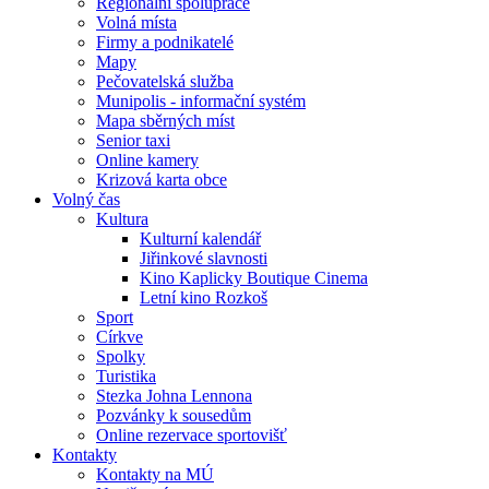
Regionální spolupráce
Volná místa
Firmy a podnikatelé
Mapy
Pečovatelská služba
Munipolis - informační systém
Mapa sběrných míst
Senior taxi
Online kamery
Krizová karta obce
Volný čas
Kultura
Kulturní kalendář
Jiřinkové slavnosti
Kino Kaplicky Boutique Cinema
Letní kino Rozkoš
Sport
Církve
Spolky
Turistika
Stezka Johna Lennona
Pozvánky k sousedům
Online rezervace sportovišť
Kontakty
Kontakty na MÚ