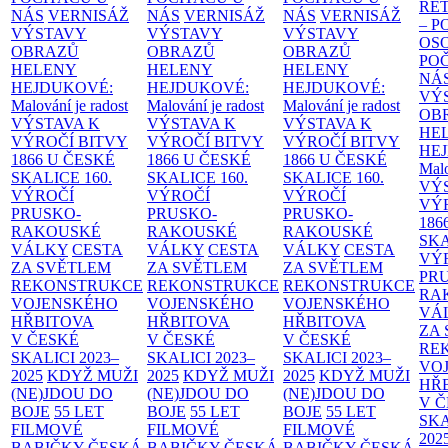
RE
NÁS
VERNISÁŽ
NÁS
VERNISÁŽ
NÁS
VERNISÁŽ
– 
VÝSTAVY
VÝSTAVY
VÝSTAVY
OS
OBRAZŮ
OBRAZŮ
OBRAZŮ
PO
HELENY
HELENY
HELENY
NÁ
HEJDUKOVÉ:
HEJDUKOVÉ:
HEJDUKOVÉ:
VÝ
Malování je radost
Malování je radost
Malování je radost
OB
VÝSTAVA K
VÝSTAVA K
VÝSTAVA K
HE
VÝROČÍ BITVY
VÝROČÍ BITVY
VÝROČÍ BITVY
HE
1866 U ČESKÉ
1866 U ČESKÉ
1866 U ČESKÉ
Malo
SKALICE
160.
SKALICE
160.
SKALICE
160.
VÝ
VÝROČÍ
VÝROČÍ
VÝROČÍ
VÝ
PRUSKO-
PRUSKO-
PRUSKO-
186
RAKOUSKÉ
RAKOUSKÉ
RAKOUSKÉ
SK
VÁLKY
CESTA
VÁLKY
CESTA
VÁLKY
CESTA
VÝ
ZA SVĚTLEM
ZA SVĚTLEM
ZA SVĚTLEM
PR
REKONSTRUKCE
REKONSTRUKCE
REKONSTRUKCE
RA
VOJENSKÉHO
VOJENSKÉHO
VOJENSKÉHO
VÁ
HŘBITOVA
HŘBITOVA
HŘBITOVA
ZA
V ČESKÉ
V ČESKÉ
V ČESKÉ
RE
SKALICI 2023–
SKALICI 2023–
SKALICI 2023–
VO
2025
KDYŽ MUŽI
2025
KDYŽ MUŽI
2025
KDYŽ MUŽI
HŘ
(NE)JDOU DO
(NE)JDOU DO
(NE)JDOU DO
V 
BOJE
55 LET
BOJE
55 LET
BOJE
55 LET
SKA
FILMOVÉ
FILMOVÉ
FILMOVÉ
202
BABIČKY
ČESKÁ
BABIČKY
ČESKÁ
BABIČKY
ČESKÁ