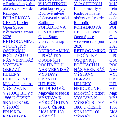
v Rudrově mlýně –
V JACHTINGU
V JACHTINGU
V 
občerstvení v srdci
Letní koncerty v
Letní koncerty v
Letn
Ratibořic
Rudrově mlýně –
Rudrově mlýně –
Rud
POHÁDKOVÁ
občerstvení v srdci
občerstvení v srdci
obče
CESTA
Luxfer
Ratibořic
Ratibořic
Rati
Open Space
POHÁDKOVÁ
POHÁDKOVÁ
PO
v červenci a srpnu
CESTA
Luxfer
CESTA
Luxfer
CE
2026
Open Space
Open Space
Ope
RETROGAMING
v červenci a srpnu
v červenci a srpnu
v če
– POČÁTKY
2026
2026
202
OSOBNÍCH
RETROGAMING
RETROGAMING
RE
POČÍTAČŮ U
– POČÁTKY
– POČÁTKY
– 
NÁS
VERNISÁŽ
OSOBNÍCH
OSOBNÍCH
OS
VÝSTAVY
POČÍTAČŮ U
POČÍTAČŮ U
PO
OBRAZŮ
NÁS
VERNISÁŽ
NÁS
VERNISÁŽ
NÁ
HELENY
VÝSTAVY
VÝSTAVY
VÝ
HEJDUKOVÉ:
OBRAZŮ
OBRAZŮ
OB
Malování je radost
HELENY
HELENY
HE
VÝSTAVA K
HEJDUKOVÉ:
HEJDUKOVÉ:
HE
VÝROČÍ BITVY
Malování je radost
Malování je radost
Malo
1866 U ČESKÉ
VÝSTAVA K
VÝSTAVA K
VÝ
SKALICE
160.
VÝROČÍ BITVY
VÝROČÍ BITVY
VÝ
VÝROČÍ
1866 U ČESKÉ
1866 U ČESKÉ
186
PRUSKO-
SKALICE
160.
SKALICE
160.
SK
RAKOUSKÉ
VÝROČÍ
VÝROČÍ
VÝ