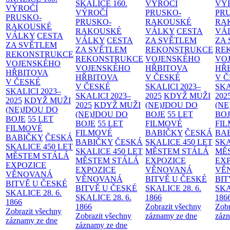
SKALICE
160.
VÝROČÍ
VÝ
VÝROČÍ
VÝROČÍ
PRUSKO-
PR
PRUSKO-
PRUSKO-
RAKOUSKÉ
RA
RAKOUSKÉ
RAKOUSKÉ
VÁLKY
CESTA
VÁ
VÁLKY
CESTA
VÁLKY
CESTA
ZA SVĚTLEM
ZA
ZA SVĚTLEM
ZA SVĚTLEM
REKONSTRUKCE
RE
REKONSTRUKCE
REKONSTRUKCE
VOJENSKÉHO
VO
VOJENSKÉHO
VOJENSKÉHO
HŘBITOVA
HŘ
HŘBITOVA
HŘBITOVA
V ČESKÉ
V 
V ČESKÉ
V ČESKÉ
SKALICI 2023–
SKA
SKALICI 2023–
SKALICI 2023–
2025
KDYŽ MUŽI
202
2025
KDYŽ MUŽI
2025
KDYŽ MUŽI
(NE)JDOU DO
(NE
(NE)JDOU DO
(NE)JDOU DO
BOJE
55 LET
BO
BOJE
55 LET
BOJE
55 LET
FILMOVÉ
FI
FILMOVÉ
FILMOVÉ
BABIČKY
ČESKÁ
BA
BABIČKY
ČESKÁ
BABIČKY
ČESKÁ
SKALICE 450 LET
SKA
SKALICE 450 LET
SKALICE 450 LET
MĚSTEM
STÁLÁ
MĚ
MĚSTEM
STÁLÁ
MĚSTEM
STÁLÁ
EXPOZICE
EX
EXPOZICE
EXPOZICE
VĚNOVANÁ
VĚ
VĚNOVANÁ
VĚNOVANÁ
BITVĚ U ČESKÉ
BIT
BITVĚ U ČESKÉ
BITVĚ U ČESKÉ
SKALICE 28. 6.
SKA
SKALICE 28. 6.
SKALICE 28. 6.
1866
186
1866
1866
Zobrazit všechny
Zobr
Zobrazit všechny
Zobrazit všechny
záznamy ze dne
zázn
záznamy ze dne
záznamy ze dne