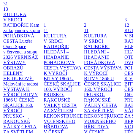
31
13
KULTURA
V SRDCI
3
RATIBOŘIC
Kam
1
2
12
za kopanou v srpnu
11
11
KU
POHÁDKOVÁ
KULTURA
KULTURA
V S
CESTA
Luxfer
V SRDCI
V SRDCI
RAT
Open Space
RATIBOŘIC
RATIBOŘIC
HLE
v červenci a srpnu
HLEDÁNÍ –
HLEDÁNÍ –
HĽ
2026
VERNISÁŽ
HĽADANIE
HĽADANIE
OT
VÝSTAVY
POHÁDKOVÁ
POHÁDKOVÁ
DV
OBRAZŮ
CESTA
VÝSTAVA
CESTA
VÝSTAVA
PO
HELENY
K VÝROČÍ
K VÝROČÍ
CE
HEJDUKOVÉ:
BITVY 1866 U
BITVY 1866 U
K 
Malování je radost
ČESKÉ SKALICE
ČESKÉ SKALICE
BIT
VÝSTAVA K
160. VÝROČÍ
160. VÝROČÍ
ČES
VÝROČÍ BITVY
PRUSKO-
PRUSKO-
160
1866 U ČESKÉ
RAKOUSKÉ
RAKOUSKÉ
PR
SKALICE
160.
VÁLKY
CESTA
VÁLKY
CESTA
RA
VÝROČÍ
ZA SVĚTLEM
ZA SVĚTLEM
VÁ
PRUSKO-
REKONSTRUKCE
REKONSTRUKCE
ZA
RAKOUSKÉ
VOJENSKÉHO
VOJENSKÉHO
RE
VÁLKY
CESTA
HŘBITOVA
HŘBITOVA
VO
ZA SVĚTLEM
V ČESKÉ
V ČESKÉ
HŘ