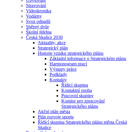
Ubytování
Stravování
Videokronika
Vodárny
Svoz odpadů
Sběrný dvůr
Školní jídelna
Česká Skalice 2030
Aktuality, akce
Strategický plán
Historie vzniku strategického plánu
Základní informace o Strategickém plánu
Harmonogram prací
Výstupy práce
Podklady
Kontakty
Řídicí skupina
Kontaktní osoba
Pracovní skupiny
Komise pro zpracování
Strategického plánu
Akční plán města
Plán rozvoje sportu
Řídící skupina Strategického plánu města Česká
Skalice