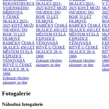
REKONSTRUKCE
SKALICI 2023–
SKALICI 2023–
V 
VOJENSKÉHO
2025
KDYŽ MUŽI
2025
KDYŽ MUŽI
SKA
HŘBITOVA
(NE)JDOU DO
(NE)JDOU DO
202
V ČESKÉ
BOJE
55 LET
BOJE
55 LET
(NE
SKALICI 2023–
FILMOVÉ
FILMOVÉ
BO
2025
KDYŽ MUŽI
BABIČKY
ČESKÁ
BABIČKY
ČESKÁ
FI
(NE)JDOU DO
SKALICE 450 LET
SKALICE 450 LET
BA
BOJE
55 LET
MĚSTEM
STÁLÁ
MĚSTEM
STÁLÁ
SKA
FILMOVÉ
EXPOZICE
EXPOZICE
MĚ
BABIČKY
ČESKÁ
VĚNOVANÁ
VĚNOVANÁ
EX
SKALICE 450 LET
BITVĚ U ČESKÉ
BITVĚ U ČESKÉ
VĚ
MĚSTEM
STÁLÁ
SKALICE 28. 6.
SKALICE 28. 6.
BIT
EXPOZICE
1866
1866
SKA
VĚNOVANÁ
Zobrazit všechny
Zobrazit všechny
186
BITVĚ U ČESKÉ
záznamy ze dne
záznamy ze dne
Zobr
SKALICE 28. 6.
zázn
1866
Zobrazit všechny
záznamy ze dne
Fotogalerie
Náhodná fotogalerie