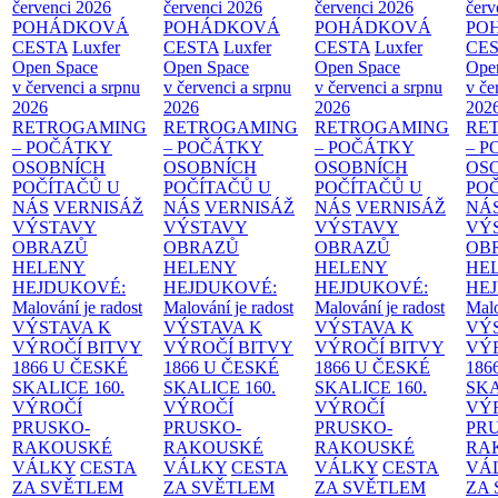
červenci 2026
červenci 2026
červenci 2026
červ
POHÁDKOVÁ
POHÁDKOVÁ
POHÁDKOVÁ
PO
CESTA
Luxfer
CESTA
Luxfer
CESTA
Luxfer
CE
Open Space
Open Space
Open Space
Ope
v červenci a srpnu
v červenci a srpnu
v červenci a srpnu
v če
2026
2026
2026
202
RETROGAMING
RETROGAMING
RETROGAMING
RE
– POČÁTKY
– POČÁTKY
– POČÁTKY
– 
OSOBNÍCH
OSOBNÍCH
OSOBNÍCH
OS
POČÍTAČŮ U
POČÍTAČŮ U
POČÍTAČŮ U
PO
NÁS
VERNISÁŽ
NÁS
VERNISÁŽ
NÁS
VERNISÁŽ
NÁ
VÝSTAVY
VÝSTAVY
VÝSTAVY
VÝ
OBRAZŮ
OBRAZŮ
OBRAZŮ
OB
HELENY
HELENY
HELENY
HE
HEJDUKOVÉ:
HEJDUKOVÉ:
HEJDUKOVÉ:
HE
Malování je radost
Malování je radost
Malování je radost
Malo
VÝSTAVA K
VÝSTAVA K
VÝSTAVA K
VÝ
VÝROČÍ BITVY
VÝROČÍ BITVY
VÝROČÍ BITVY
VÝ
1866 U ČESKÉ
1866 U ČESKÉ
1866 U ČESKÉ
186
SKALICE
160.
SKALICE
160.
SKALICE
160.
SK
VÝROČÍ
VÝROČÍ
VÝROČÍ
VÝ
PRUSKO-
PRUSKO-
PRUSKO-
PR
RAKOUSKÉ
RAKOUSKÉ
RAKOUSKÉ
RA
VÁLKY
CESTA
VÁLKY
CESTA
VÁLKY
CESTA
VÁ
ZA SVĚTLEM
ZA SVĚTLEM
ZA SVĚTLEM
ZA