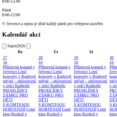
8:00-12.00
Pátek
8:00-12:00
V červenci a srpnu je úřad každý pátek pro veřejnost uzavřen
Kalendář akcí
Srpen
2026
Po
Út
St
27
28
29
30
16
16
16
16
Přípravná kopaná v
Přípravná kopaná v
Přípravná kopaná v
Příp
červenci
Letní
červenci
Letní
červenci
Letní
červ
koncerty v Rudrově
koncerty v Rudrově
koncerty v Rudrově
konc
mlýně – občerstvení
mlýně – občerstvení
mlýně – občerstvení
mlýn
v srdci Ratibořic
v srdci Ratibořic
v srdci Ratibořic
v sr
PROHLÍDKY
PROHLÍDKY
PROHLÍDKY
PR
ZÁMKU PRO
ZÁMKU PRO
ZÁMKU PRO
ZÁ
DĚTI
DĚTI
DĚTI
DĚT
S KOMTESOU
S KOMTESOU
S KOMTESOU
S 
HORTENZIÍ
Letní
HORTENZIÍ
Letní
HORTENZIÍ
Letní
HOR
kino Rozkoš v
kino Rozkoš v
kino Rozkoš v
kino