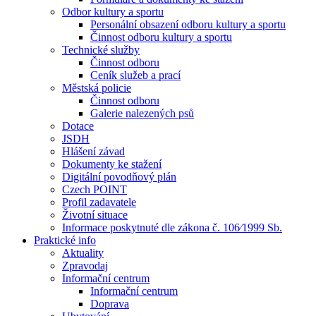
Odbor kultury a sportu
Personální obsazení odboru kultury a sportu
Činnost odboru kultury a sportu
Technické služby
Činnost odboru
Ceník služeb a prací
Městská policie
Činnost odboru
Galerie nalezených psů
Dotace
JSDH
Hlášení závad
Dokumenty ke stažení
Digitální povodňový plán
Czech POINT
Profil zadavatele
Životní situace
Informace poskytnuté dle zákona č. 106⁄1999 Sb.
Praktické info
Aktuality
Zpravodaj
Informační centrum
Informační centrum
Doprava