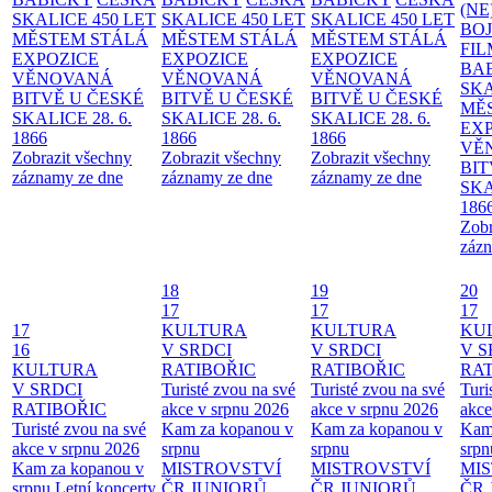
(NE
SKALICE 450 LET
SKALICE 450 LET
SKALICE 450 LET
BO
MĚSTEM
STÁLÁ
MĚSTEM
STÁLÁ
MĚSTEM
STÁLÁ
FI
EXPOZICE
EXPOZICE
EXPOZICE
BA
VĚNOVANÁ
VĚNOVANÁ
VĚNOVANÁ
SKA
BITVĚ U ČESKÉ
BITVĚ U ČESKÉ
BITVĚ U ČESKÉ
MĚ
SKALICE 28. 6.
SKALICE 28. 6.
SKALICE 28. 6.
EX
1866
1866
1866
VĚ
Zobrazit všechny
Zobrazit všechny
Zobrazit všechny
BIT
záznamy ze dne
záznamy ze dne
záznamy ze dne
SKA
186
Zobr
zázn
18
19
20
17
17
17
17
KULTURA
KULTURA
KU
16
V SRDCI
V SRDCI
V S
KULTURA
RATIBOŘIC
RATIBOŘIC
RAT
V SRDCI
Turisté zvou na své
Turisté zvou na své
Turi
RATIBOŘIC
akce v srpnu 2026
akce v srpnu 2026
akce
Turisté zvou na své
Kam za kopanou v
Kam za kopanou v
Kam
akce v srpnu 2026
srpnu
srpnu
srpn
Kam za kopanou v
MISTROVSTVÍ
MISTROVSTVÍ
MI
srpnu
Letní koncerty
ČR JUNIORŮ
ČR JUNIORŮ
ČR 