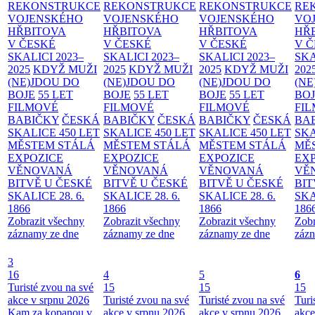
REKONSTRUKCE
REKONSTRUKCE
REKONSTRUKCE
RE
VOJENSKÉHO
VOJENSKÉHO
VOJENSKÉHO
VO
HŘBITOVA
HŘBITOVA
HŘBITOVA
HŘ
V ČESKÉ
V ČESKÉ
V ČESKÉ
V 
SKALICI 2023–
SKALICI 2023–
SKALICI 2023–
SKA
2025
KDYŽ MUŽI
2025
KDYŽ MUŽI
2025
KDYŽ MUŽI
202
(NE)JDOU DO
(NE)JDOU DO
(NE)JDOU DO
(NE
BOJE
55 LET
BOJE
55 LET
BOJE
55 LET
BO
FILMOVÉ
FILMOVÉ
FILMOVÉ
FI
BABIČKY
ČESKÁ
BABIČKY
ČESKÁ
BABIČKY
ČESKÁ
BA
SKALICE 450 LET
SKALICE 450 LET
SKALICE 450 LET
SKA
MĚSTEM
STÁLÁ
MĚSTEM
STÁLÁ
MĚSTEM
STÁLÁ
MĚ
EXPOZICE
EXPOZICE
EXPOZICE
EX
VĚNOVANÁ
VĚNOVANÁ
VĚNOVANÁ
VĚ
BITVĚ U ČESKÉ
BITVĚ U ČESKÉ
BITVĚ U ČESKÉ
BIT
SKALICE 28. 6.
SKALICE 28. 6.
SKALICE 28. 6.
SKA
1866
1866
1866
186
Zobrazit všechny
Zobrazit všechny
Zobrazit všechny
Zobr
záznamy ze dne
záznamy ze dne
záznamy ze dne
zázn
3
16
4
5
6
Turisté zvou na své
15
15
15
akce v srpnu 2026
Turisté zvou na své
Turisté zvou na své
Turi
Kam za kopanou v
akce v srpnu 2026
akce v srpnu 2026
akce