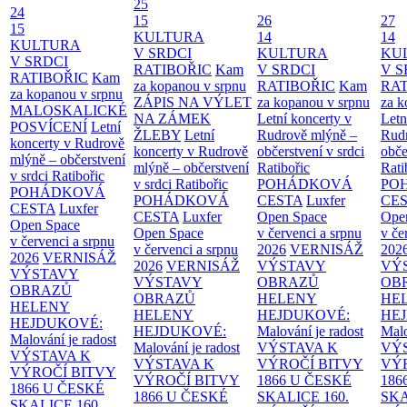
25
24
15
26
27
15
KULTURA
14
14
KULTURA
V SRDCI
KULTURA
KU
V SRDCI
RATIBOŘIC
Kam
V SRDCI
V S
RATIBOŘIC
Kam
za kopanou v srpnu
RATIBOŘIC
Kam
RAT
za kopanou v srpnu
ZÁPIS NA VÝLET
za kopanou v srpnu
za k
MALOSKALICKÉ
NA ZÁMEK
Letní koncerty v
Letn
POSVÍCENÍ
Letní
ŽLEBY
Letní
Rudrově mlýně –
Rud
koncerty v Rudrově
koncerty v Rudrově
občerstvení v srdci
obče
mlýně – občerstvení
mlýně – občerstvení
Ratibořic
Rati
v srdci Ratibořic
v srdci Ratibořic
POHÁDKOVÁ
PO
POHÁDKOVÁ
POHÁDKOVÁ
CESTA
Luxfer
CE
CESTA
Luxfer
CESTA
Luxfer
Open Space
Ope
Open Space
Open Space
v červenci a srpnu
v če
v červenci a srpnu
v červenci a srpnu
2026
VERNISÁŽ
202
2026
VERNISÁŽ
2026
VERNISÁŽ
VÝSTAVY
VÝ
VÝSTAVY
VÝSTAVY
OBRAZŮ
OB
OBRAZŮ
OBRAZŮ
HELENY
HE
HELENY
HELENY
HEJDUKOVÉ:
HE
HEJDUKOVÉ:
HEJDUKOVÉ:
Malování je radost
Malo
Malování je radost
Malování je radost
VÝSTAVA K
VÝ
VÝSTAVA K
VÝSTAVA K
VÝROČÍ BITVY
VÝ
VÝROČÍ BITVY
VÝROČÍ BITVY
1866 U ČESKÉ
186
1866 U ČESKÉ
1866 U ČESKÉ
SKALICE
160.
SK
SKALICE
160.