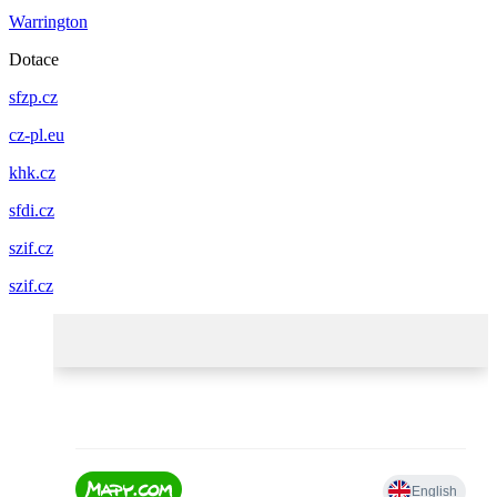
Warrington
Dotace
sfzp.cz
cz-pl.eu
khk.cz
sfdi.cz
szif.cz
szif.cz