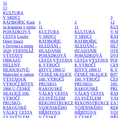
31
13
KULTURA
V SRDCI
3
RATIBOŘIC
Kam
1
2
12
za kopanou v srpnu
11
11
KU
POHÁDKOVÁ
KULTURA
KULTURA
V S
CESTA
Luxfer
V SRDCI
V SRDCI
RAT
Open Space
RATIBOŘIC
RATIBOŘIC
HLE
v červenci a srpnu
HLEDÁNÍ –
HLEDÁNÍ –
HĽ
2026
VERNISÁŽ
HĽADANIE
HĽADANIE
OT
VÝSTAVY
POHÁDKOVÁ
POHÁDKOVÁ
DV
OBRAZŮ
CESTA
VÝSTAVA
CESTA
VÝSTAVA
PO
HELENY
K VÝROČÍ
K VÝROČÍ
CE
HEJDUKOVÉ:
BITVY 1866 U
BITVY 1866 U
K 
Malování je radost
ČESKÉ SKALICE
ČESKÉ SKALICE
BIT
VÝSTAVA K
160. VÝROČÍ
160. VÝROČÍ
ČES
VÝROČÍ BITVY
PRUSKO-
PRUSKO-
160
1866 U ČESKÉ
RAKOUSKÉ
RAKOUSKÉ
PR
SKALICE
160.
VÁLKY
CESTA
VÁLKY
CESTA
RA
VÝROČÍ
ZA SVĚTLEM
ZA SVĚTLEM
VÁ
PRUSKO-
REKONSTRUKCE
REKONSTRUKCE
ZA
RAKOUSKÉ
VOJENSKÉHO
VOJENSKÉHO
RE
VÁLKY
CESTA
HŘBITOVA
HŘBITOVA
VO
ZA SVĚTLEM
V ČESKÉ
V ČESKÉ
HŘ