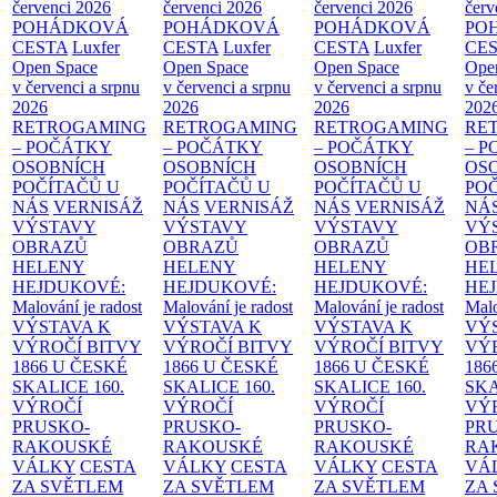
červenci 2026
červenci 2026
červenci 2026
červ
POHÁDKOVÁ
POHÁDKOVÁ
POHÁDKOVÁ
PO
CESTA
Luxfer
CESTA
Luxfer
CESTA
Luxfer
CE
Open Space
Open Space
Open Space
Ope
v červenci a srpnu
v červenci a srpnu
v červenci a srpnu
v če
2026
2026
2026
202
RETROGAMING
RETROGAMING
RETROGAMING
RE
– POČÁTKY
– POČÁTKY
– POČÁTKY
– 
OSOBNÍCH
OSOBNÍCH
OSOBNÍCH
OS
POČÍTAČŮ U
POČÍTAČŮ U
POČÍTAČŮ U
PO
NÁS
VERNISÁŽ
NÁS
VERNISÁŽ
NÁS
VERNISÁŽ
NÁ
VÝSTAVY
VÝSTAVY
VÝSTAVY
VÝ
OBRAZŮ
OBRAZŮ
OBRAZŮ
OB
HELENY
HELENY
HELENY
HE
HEJDUKOVÉ:
HEJDUKOVÉ:
HEJDUKOVÉ:
HE
Malování je radost
Malování je radost
Malování je radost
Malo
VÝSTAVA K
VÝSTAVA K
VÝSTAVA K
VÝ
VÝROČÍ BITVY
VÝROČÍ BITVY
VÝROČÍ BITVY
VÝ
1866 U ČESKÉ
1866 U ČESKÉ
1866 U ČESKÉ
186
SKALICE
160.
SKALICE
160.
SKALICE
160.
SK
VÝROČÍ
VÝROČÍ
VÝROČÍ
VÝ
PRUSKO-
PRUSKO-
PRUSKO-
PR
RAKOUSKÉ
RAKOUSKÉ
RAKOUSKÉ
RA
VÁLKY
CESTA
VÁLKY
CESTA
VÁLKY
CESTA
VÁ
ZA SVĚTLEM
ZA SVĚTLEM
ZA SVĚTLEM
ZA