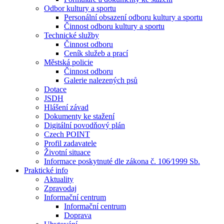
Odbor kultury a sportu
Personální obsazení odboru kultury a sportu
Činnost odboru kultury a sportu
Technické služby
Činnost odboru
Ceník služeb a prací
Městská policie
Činnost odboru
Galerie nalezených psů
Dotace
JSDH
Hlášení závad
Dokumenty ke stažení
Digitální povodňový plán
Czech POINT
Profil zadavatele
Životní situace
Informace poskytnuté dle zákona č. 106⁄1999 Sb.
Praktické info
Aktuality
Zpravodaj
Informační centrum
Informační centrum
Doprava