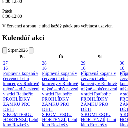
8:00-12.00
Pátek
8:00-12:00
V červenci a srpnu je úřad každý pátek pro veřejnost uzavřen
Kalendář akcí
Srpen
2026
Po
Út
St
27
28
29
30
16
16
16
16
Přípravná kopaná v
Přípravná kopaná v
Přípravná kopaná v
Příp
červenci
Letní
červenci
Letní
červenci
Letní
červ
koncerty v Rudrově
koncerty v Rudrově
koncerty v Rudrově
konc
mlýně – občerstvení
mlýně – občerstvení
mlýně – občerstvení
mlýn
v srdci Ratibořic
v srdci Ratibořic
v srdci Ratibořic
v sr
PROHLÍDKY
PROHLÍDKY
PROHLÍDKY
PR
ZÁMKU PRO
ZÁMKU PRO
ZÁMKU PRO
ZÁ
DĚTI
DĚTI
DĚTI
DĚT
S KOMTESOU
S KOMTESOU
S KOMTESOU
S 
HORTENZIÍ
Letní
HORTENZIÍ
Letní
HORTENZIÍ
Letní
HOR
kino Rozkoš v
kino Rozkoš v
kino Rozkoš v
kino