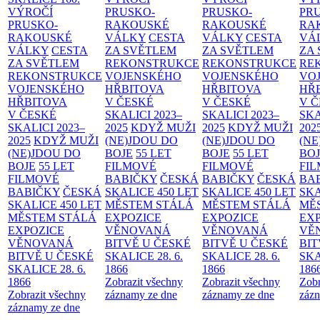
VÝROČÍ
PRUSKO-
PRUSKO-
PR
PRUSKO-
RAKOUSKÉ
RAKOUSKÉ
RA
RAKOUSKÉ
VÁLKY
CESTA
VÁLKY
CESTA
VÁ
VÁLKY
CESTA
ZA SVĚTLEM
ZA SVĚTLEM
ZA
ZA SVĚTLEM
REKONSTRUKCE
REKONSTRUKCE
RE
REKONSTRUKCE
VOJENSKÉHO
VOJENSKÉHO
VO
VOJENSKÉHO
HŘBITOVA
HŘBITOVA
HŘ
HŘBITOVA
V ČESKÉ
V ČESKÉ
V 
V ČESKÉ
SKALICI 2023–
SKALICI 2023–
SKA
SKALICI 2023–
2025
KDYŽ MUŽI
2025
KDYŽ MUŽI
202
2025
KDYŽ MUŽI
(NE)JDOU DO
(NE)JDOU DO
(NE
(NE)JDOU DO
BOJE
55 LET
BOJE
55 LET
BO
BOJE
55 LET
FILMOVÉ
FILMOVÉ
FI
FILMOVÉ
BABIČKY
ČESKÁ
BABIČKY
ČESKÁ
BA
BABIČKY
ČESKÁ
SKALICE 450 LET
SKALICE 450 LET
SKA
SKALICE 450 LET
MĚSTEM
STÁLÁ
MĚSTEM
STÁLÁ
MĚ
MĚSTEM
STÁLÁ
EXPOZICE
EXPOZICE
EX
EXPOZICE
VĚNOVANÁ
VĚNOVANÁ
VĚ
VĚNOVANÁ
BITVĚ U ČESKÉ
BITVĚ U ČESKÉ
BIT
BITVĚ U ČESKÉ
SKALICE 28. 6.
SKALICE 28. 6.
SKA
SKALICE 28. 6.
1866
1866
186
1866
Zobrazit všechny
Zobrazit všechny
Zobr
Zobrazit všechny
záznamy ze dne
záznamy ze dne
zázn
záznamy ze dne