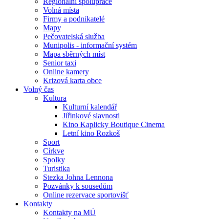
Regionální spolupráce
Volná místa
Firmy a podnikatelé
Mapy
Pečovatelská služba
Munipolis - informační systém
Mapa sběrných míst
Senior taxi
Online kamery
Krizová karta obce
Volný čas
Kultura
Kulturní kalendář
Jiřinkové slavnosti
Kino Kaplicky Boutique Cinema
Letní kino Rozkoš
Sport
Církve
Spolky
Turistika
Stezka Johna Lennona
Pozvánky k sousedům
Online rezervace sportovišť
Kontakty
Kontakty na MÚ