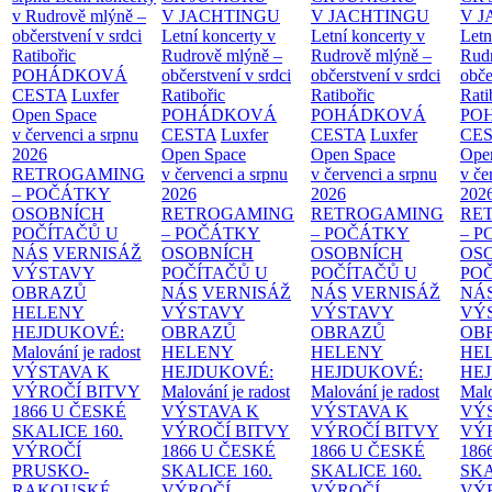
v Rudrově mlýně –
V JACHTINGU
V JACHTINGU
V 
občerstvení v srdci
Letní koncerty v
Letní koncerty v
Letn
Ratibořic
Rudrově mlýně –
Rudrově mlýně –
Rud
POHÁDKOVÁ
občerstvení v srdci
občerstvení v srdci
obče
CESTA
Luxfer
Ratibořic
Ratibořic
Rati
Open Space
POHÁDKOVÁ
POHÁDKOVÁ
PO
v červenci a srpnu
CESTA
Luxfer
CESTA
Luxfer
CE
2026
Open Space
Open Space
Ope
RETROGAMING
v červenci a srpnu
v červenci a srpnu
v če
– POČÁTKY
2026
2026
202
OSOBNÍCH
RETROGAMING
RETROGAMING
RE
POČÍTAČŮ U
– POČÁTKY
– POČÁTKY
– 
NÁS
VERNISÁŽ
OSOBNÍCH
OSOBNÍCH
OS
VÝSTAVY
POČÍTAČŮ U
POČÍTAČŮ U
PO
OBRAZŮ
NÁS
VERNISÁŽ
NÁS
VERNISÁŽ
NÁ
HELENY
VÝSTAVY
VÝSTAVY
VÝ
HEJDUKOVÉ:
OBRAZŮ
OBRAZŮ
OB
Malování je radost
HELENY
HELENY
HE
VÝSTAVA K
HEJDUKOVÉ:
HEJDUKOVÉ:
HE
VÝROČÍ BITVY
Malování je radost
Malování je radost
Malo
1866 U ČESKÉ
VÝSTAVA K
VÝSTAVA K
VÝ
SKALICE
160.
VÝROČÍ BITVY
VÝROČÍ BITVY
VÝ
VÝROČÍ
1866 U ČESKÉ
1866 U ČESKÉ
186
PRUSKO-
SKALICE
160.
SKALICE
160.
SK
RAKOUSKÉ
VÝROČÍ
VÝROČÍ
VÝ