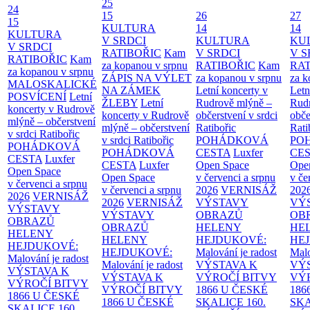
25
24
15
26
27
15
KULTURA
14
14
KULTURA
V SRDCI
KULTURA
KU
V SRDCI
RATIBOŘIC
Kam
V SRDCI
V S
RATIBOŘIC
Kam
za kopanou v srpnu
RATIBOŘIC
Kam
RAT
za kopanou v srpnu
ZÁPIS NA VÝLET
za kopanou v srpnu
za k
MALOSKALICKÉ
NA ZÁMEK
Letní koncerty v
Letn
POSVÍCENÍ
Letní
ŽLEBY
Letní
Rudrově mlýně –
Rud
koncerty v Rudrově
koncerty v Rudrově
občerstvení v srdci
obče
mlýně – občerstvení
mlýně – občerstvení
Ratibořic
Rati
v srdci Ratibořic
v srdci Ratibořic
POHÁDKOVÁ
PO
POHÁDKOVÁ
POHÁDKOVÁ
CESTA
Luxfer
CE
CESTA
Luxfer
CESTA
Luxfer
Open Space
Ope
Open Space
Open Space
v červenci a srpnu
v če
v červenci a srpnu
v červenci a srpnu
2026
VERNISÁŽ
202
2026
VERNISÁŽ
2026
VERNISÁŽ
VÝSTAVY
VÝ
VÝSTAVY
VÝSTAVY
OBRAZŮ
OB
OBRAZŮ
OBRAZŮ
HELENY
HE
HELENY
HELENY
HEJDUKOVÉ:
HE
HEJDUKOVÉ:
HEJDUKOVÉ:
Malování je radost
Malo
Malování je radost
Malování je radost
VÝSTAVA K
VÝ
VÝSTAVA K
VÝSTAVA K
VÝROČÍ BITVY
VÝ
VÝROČÍ BITVY
VÝROČÍ BITVY
1866 U ČESKÉ
186
1866 U ČESKÉ
1866 U ČESKÉ
SKALICE
160.
SK
SKALICE
160.