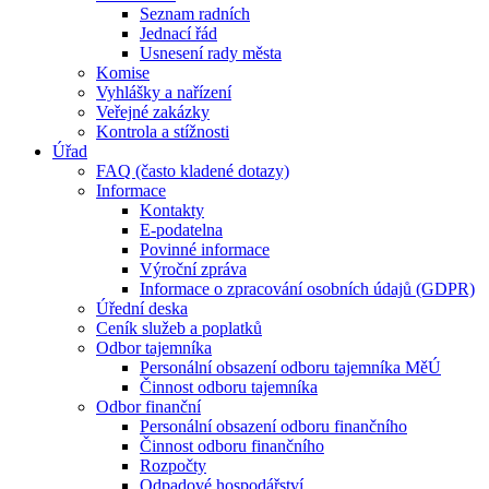
Seznam radních
Jednací řád
Usnesení rady města
Komise
Vyhlášky a nařízení
Veřejné zakázky
Kontrola a stížnosti
Úřad
FAQ (často kladené dotazy)
Informace
Kontakty
E-podatelna
Povinné informace
Výroční zpráva
Informace o zpracování osobních údajů (GDPR)
Úřední deska
Ceník služeb a poplatků
Odbor tajemníka
Personální obsazení odboru tajemníka MěÚ
Činnost odboru tajemníka
Odbor finanční
Personální obsazení odboru finančního
Činnost odboru finančního
Rozpočty
Odpadové hospodářství