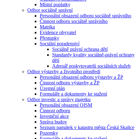
Místní poplatky
Odbor sociálně správní
Personální obsazení odboru sociálně správního
Činnost odboru sociálně správního
Matrika
Evidence obyvatel
Přestupky
Sociální poradenství
Sociálně právní ochrana dětí
Standardy kvality sociálně-právní ochrany
dětí
Adresář poskytovatelů sociálních služeb
Odbor výstavby a životního prostředí
Personální obsazení odboru výstavby a ŽP
Činnost odboru výstavby a ŽP
Územní plán
Formuláře a dokumenty ke stažení
Odbor investic a správy majetku
Personální obsazení OISM
Činnost odboru
Investiční akce
Správa budov
Seznam památek v katastru města Česká Skalice
Pozemky
Formuláře a dokumenty ke stažení