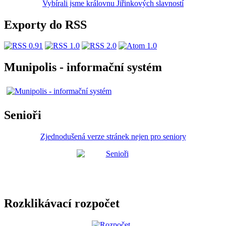
Vybírali jsme královnu Jiřinkových slavností
Exporty do RSS
Munipolis - informační systém
Senioři
Zjednodušená verze stránek nejen pro seniory
Rozklikávací rozpočet