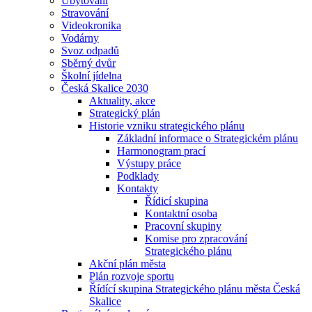
Ubytování
Stravování
Videokronika
Vodárny
Svoz odpadů
Sběrný dvůr
Školní jídelna
Česká Skalice 2030
Aktuality, akce
Strategický plán
Historie vzniku strategického plánu
Základní informace o Strategickém plánu
Harmonogram prací
Výstupy práce
Podklady
Kontakty
Řídicí skupina
Kontaktní osoba
Pracovní skupiny
Komise pro zpracování
Strategického plánu
Akční plán města
Plán rozvoje sportu
Řídící skupina Strategického plánu města Česká
Skalice