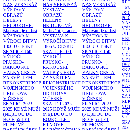
RE
NÁS
VERNISÁŽ
NÁS
VERNISÁŽ
NÁS
VERNISÁŽ
– 
VÝSTAVY
VÝSTAVY
VÝSTAVY
OS
OBRAZŮ
OBRAZŮ
OBRAZŮ
PO
HELENY
HELENY
HELENY
NÁ
HEJDUKOVÉ:
HEJDUKOVÉ:
HEJDUKOVÉ:
VÝ
Malování je radost
Malování je radost
Malování je radost
OB
VÝSTAVA K
VÝSTAVA K
VÝSTAVA K
HE
VÝROČÍ BITVY
VÝROČÍ BITVY
VÝROČÍ BITVY
HE
1866 U ČESKÉ
1866 U ČESKÉ
1866 U ČESKÉ
Malo
SKALICE
160.
SKALICE
160.
SKALICE
160.
VÝ
VÝROČÍ
VÝROČÍ
VÝROČÍ
VÝ
PRUSKO-
PRUSKO-
PRUSKO-
186
RAKOUSKÉ
RAKOUSKÉ
RAKOUSKÉ
SK
VÁLKY
CESTA
VÁLKY
CESTA
VÁLKY
CESTA
VÝ
ZA SVĚTLEM
ZA SVĚTLEM
ZA SVĚTLEM
PR
REKONSTRUKCE
REKONSTRUKCE
REKONSTRUKCE
RA
VOJENSKÉHO
VOJENSKÉHO
VOJENSKÉHO
VÁ
HŘBITOVA
HŘBITOVA
HŘBITOVA
ZA
V ČESKÉ
V ČESKÉ
V ČESKÉ
RE
SKALICI 2023–
SKALICI 2023–
SKALICI 2023–
VO
2025
KDYŽ MUŽI
2025
KDYŽ MUŽI
2025
KDYŽ MUŽI
HŘ
(NE)JDOU DO
(NE)JDOU DO
(NE)JDOU DO
V 
BOJE
55 LET
BOJE
55 LET
BOJE
55 LET
SKA
FILMOVÉ
FILMOVÉ
FILMOVÉ
202
BABIČKY
ČESKÁ
BABIČKY
ČESKÁ
BABIČKY
ČESKÁ