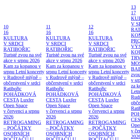
13
17
KU
V S
10
11
12
RAT
16
16
16
KO
KULTURA
KULTURA
KULTURA
PR
V SRDCI
V SRDCI
V SRDCI
VÝ
RATIBOŘIC
RATIBOŘIC
RATIBOŘIC
KO
Turisté zvou na své
Turisté zvou na své
Turisté zvou na své
TR
akce v srpnu 2026
akce v srpnu 2026
akce v srpnu 2026
MO
Kam za kopanou v
Kam za kopanou v
Kam za kopanou v
BA
srpnu
Letní koncerty
srpnu
Letní koncerty
srpnu
Letní koncerty
zvou
v Rudrově mlýně –
v Rudrově mlýně –
v Rudrově mlýně –
v sr
občerstvení v srdci
občerstvení v srdci
občerstvení v srdci
za k
Ratibořic
Ratibořic
Ratibořic
Letn
POHÁDKOVÁ
POHÁDKOVÁ
POHÁDKOVÁ
Rud
CESTA
Luxfer
CESTA
Luxfer
CESTA
Luxfer
obče
Open Space
Open Space
Open Space
Rati
v červenci a srpnu
v červenci a srpnu
v červenci a srpnu
PO
2026
2026
2026
CE
RETROGAMING
RETROGAMING
RETROGAMING
Ope
– POČÁTKY
– POČÁTKY
– POČÁTKY
v če
OSOBNÍCH
OSOBNÍCH
OSOBNÍCH
202
POČÍTAČŮ U
POČÍTAČŮ U
POČÍTAČŮ U