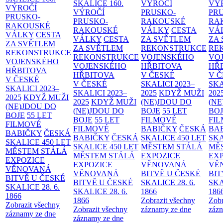
SKALICE
160.
VÝROČÍ
VÝ
VÝROČÍ
VÝROČÍ
PRUSKO-
PR
PRUSKO-
PRUSKO-
RAKOUSKÉ
RA
RAKOUSKÉ
RAKOUSKÉ
VÁLKY
CESTA
VÁ
VÁLKY
CESTA
VÁLKY
CESTA
ZA SVĚTLEM
ZA
ZA SVĚTLEM
ZA SVĚTLEM
REKONSTRUKCE
RE
REKONSTRUKCE
REKONSTRUKCE
VOJENSKÉHO
VO
VOJENSKÉHO
VOJENSKÉHO
HŘBITOVA
HŘ
HŘBITOVA
HŘBITOVA
V ČESKÉ
V 
V ČESKÉ
V ČESKÉ
SKALICI 2023–
SKA
SKALICI 2023–
SKALICI 2023–
2025
KDYŽ MUŽI
202
2025
KDYŽ MUŽI
2025
KDYŽ MUŽI
(NE)JDOU DO
(NE
(NE)JDOU DO
(NE)JDOU DO
BOJE
55 LET
BO
BOJE
55 LET
BOJE
55 LET
FILMOVÉ
FI
FILMOVÉ
FILMOVÉ
BABIČKY
ČESKÁ
BA
BABIČKY
ČESKÁ
BABIČKY
ČESKÁ
SKALICE 450 LET
SKA
SKALICE 450 LET
SKALICE 450 LET
MĚSTEM
STÁLÁ
MĚ
MĚSTEM
STÁLÁ
MĚSTEM
STÁLÁ
EXPOZICE
EX
EXPOZICE
EXPOZICE
VĚNOVANÁ
VĚ
VĚNOVANÁ
VĚNOVANÁ
BITVĚ U ČESKÉ
BIT
BITVĚ U ČESKÉ
BITVĚ U ČESKÉ
SKALICE 28. 6.
SKA
SKALICE 28. 6.
SKALICE 28. 6.
1866
186
1866
1866
Zobrazit všechny
Zobr
Zobrazit všechny
Zobrazit všechny
záznamy ze dne
zázn
záznamy ze dne
záznamy ze dne