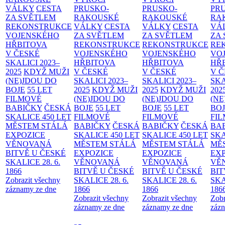
VÁLKY
CESTA
PRUSKO-
PRUSKO-
PR
ZA SVĚTLEM
RAKOUSKÉ
RAKOUSKÉ
RA
REKONSTRUKCE
VÁLKY
CESTA
VÁLKY
CESTA
VÁ
VOJENSKÉHO
ZA SVĚTLEM
ZA SVĚTLEM
ZA
HŘBITOVA
REKONSTRUKCE
REKONSTRUKCE
RE
V ČESKÉ
VOJENSKÉHO
VOJENSKÉHO
VO
SKALICI 2023–
HŘBITOVA
HŘBITOVA
HŘ
2025
KDYŽ MUŽI
V ČESKÉ
V ČESKÉ
V 
(NE)JDOU DO
SKALICI 2023–
SKALICI 2023–
SKA
BOJE
55 LET
2025
KDYŽ MUŽI
2025
KDYŽ MUŽI
202
FILMOVÉ
(NE)JDOU DO
(NE)JDOU DO
(NE
BABIČKY
ČESKÁ
BOJE
55 LET
BOJE
55 LET
BO
SKALICE 450 LET
FILMOVÉ
FILMOVÉ
FI
MĚSTEM
STÁLÁ
BABIČKY
ČESKÁ
BABIČKY
ČESKÁ
BA
EXPOZICE
SKALICE 450 LET
SKALICE 450 LET
SKA
VĚNOVANÁ
MĚSTEM
STÁLÁ
MĚSTEM
STÁLÁ
MĚ
BITVĚ U ČESKÉ
EXPOZICE
EXPOZICE
EX
SKALICE 28. 6.
VĚNOVANÁ
VĚNOVANÁ
VĚ
1866
BITVĚ U ČESKÉ
BITVĚ U ČESKÉ
BIT
Zobrazit všechny
SKALICE 28. 6.
SKALICE 28. 6.
SKA
záznamy ze dne
1866
1866
186
Zobrazit všechny
Zobrazit všechny
Zobr
záznamy ze dne
záznamy ze dne
zázn