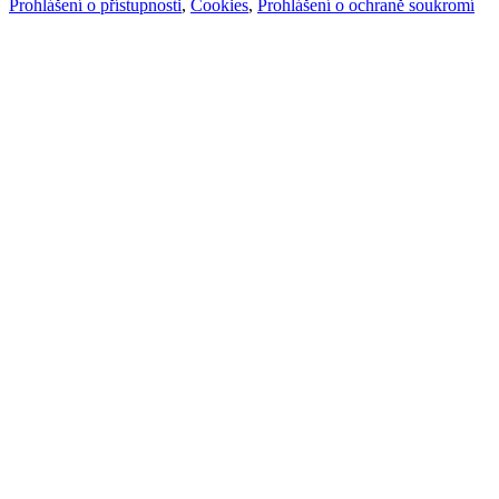
Prohlášení o přístupnosti
,
Cookies
,
Prohlášení o ochraně soukromí