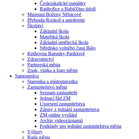
Českoskalické památky
Ratibořice a Babiččino údolí
Muzeum Boženy Němcové
Přehrada Rozkoš a autokemp
Školství
Základní škola
Mateřská škola
Základní umělecká škola
Středisko volného času Bájo
Knihovna Barunky Panklové
Zdravotnictví
Partnerská města
Znak, vlajka a logo města
Samospráva
Starostka a místostarostka
Zastupitelstvo města
Seznam zastupitelů
Jednací řád ZM
Usnesení zastupitelstva
Zápisy z jednání zastupitelstva
ZM online vysílání
Archiv videozáznamů
Podklady pro jednání zastupitelstva města
Výbory
Rada města