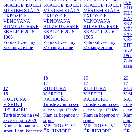
(NE
SKALICE 450 LET
SKALICE 450 LET
SKALICE 450 LET
BO
MĚSTEM
STÁLÁ
MĚSTEM
STÁLÁ
MĚSTEM
STÁLÁ
FI
EXPOZICE
EXPOZICE
EXPOZICE
BA
VĚNOVANÁ
VĚNOVANÁ
VĚNOVANÁ
SKA
BITVĚ U ČESKÉ
BITVĚ U ČESKÉ
BITVĚ U ČESKÉ
MĚ
SKALICE 28. 6.
SKALICE 28. 6.
SKALICE 28. 6.
EX
1866
1866
1866
VĚ
Zobrazit všechny
Zobrazit všechny
Zobrazit všechny
BIT
záznamy ze dne
záznamy ze dne
záznamy ze dne
SKA
186
Zobr
zázn
18
19
20
17
17
17
17
KULTURA
KULTURA
KU
16
V SRDCI
V SRDCI
V S
KULTURA
RATIBOŘIC
RATIBOŘIC
RAT
V SRDCI
Turisté zvou na své
Turisté zvou na své
Turi
RATIBOŘIC
akce v srpnu 2026
akce v srpnu 2026
akce
Turisté zvou na své
Kam za kopanou v
Kam za kopanou v
Kam
akce v srpnu 2026
srpnu
srpnu
srpn
Kam za kopanou v
MISTROVSTVÍ
MISTROVSTVÍ
MI
srpnu
Letní koncerty
ČR JUNIORŮ
ČR JUNIORŮ
ČR 