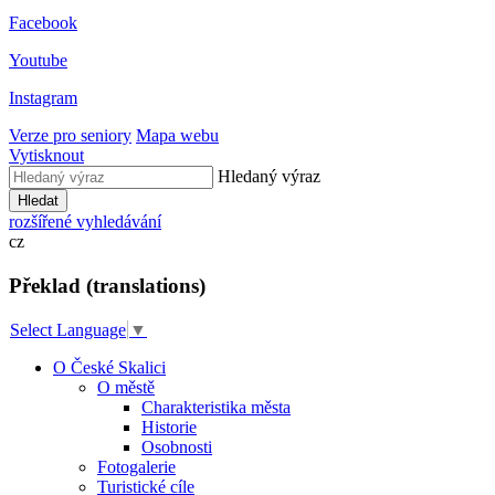
Facebook
Youtube
Instagram
Verze pro seniory
Mapa webu
Vytisknout
Hledaný výraz
Hledat
rozšířené vyhledávání
cz
Překlad (translations)
Select Language
▼
O České Skalici
O městě
Charakteristika města
Historie
Osobnosti
Fotogalerie
Turistické cíle