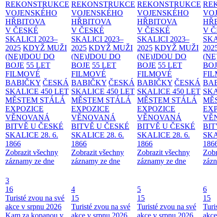
REKONSTRUKCE
REKONSTRUKCE
REKONSTRUKCE
RE
VOJENSKÉHO
VOJENSKÉHO
VOJENSKÉHO
VO
HŘBITOVA
HŘBITOVA
HŘBITOVA
HŘ
V ČESKÉ
V ČESKÉ
V ČESKÉ
V 
SKALICI 2023–
SKALICI 2023–
SKALICI 2023–
SKA
2025
KDYŽ MUŽI
2025
KDYŽ MUŽI
2025
KDYŽ MUŽI
202
(NE)JDOU DO
(NE)JDOU DO
(NE)JDOU DO
(NE
BOJE
55 LET
BOJE
55 LET
BOJE
55 LET
BO
FILMOVÉ
FILMOVÉ
FILMOVÉ
FI
BABIČKY
ČESKÁ
BABIČKY
ČESKÁ
BABIČKY
ČESKÁ
BA
SKALICE 450 LET
SKALICE 450 LET
SKALICE 450 LET
SKA
MĚSTEM
STÁLÁ
MĚSTEM
STÁLÁ
MĚSTEM
STÁLÁ
MĚ
EXPOZICE
EXPOZICE
EXPOZICE
EX
VĚNOVANÁ
VĚNOVANÁ
VĚNOVANÁ
VĚ
BITVĚ U ČESKÉ
BITVĚ U ČESKÉ
BITVĚ U ČESKÉ
BIT
SKALICE 28. 6.
SKALICE 28. 6.
SKALICE 28. 6.
SKA
1866
1866
1866
186
Zobrazit všechny
Zobrazit všechny
Zobrazit všechny
Zobr
záznamy ze dne
záznamy ze dne
záznamy ze dne
zázn
3
16
4
5
6
Turisté zvou na své
15
15
15
akce v srpnu 2026
Turisté zvou na své
Turisté zvou na své
Turi
Kam za kopanou v
akce v srpnu 2026
akce v srpnu 2026
akce