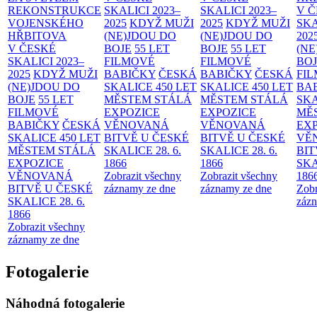
REKONSTRUKCE
SKALICI 2023–
SKALICI 2023–
V 
VOJENSKÉHO
2025
KDYŽ MUŽI
2025
KDYŽ MUŽI
SKA
HŘBITOVA
(NE)JDOU DO
(NE)JDOU DO
202
V ČESKÉ
BOJE
55 LET
BOJE
55 LET
(NE
SKALICI 2023–
FILMOVÉ
FILMOVÉ
BO
2025
KDYŽ MUŽI
BABIČKY
ČESKÁ
BABIČKY
ČESKÁ
FI
(NE)JDOU DO
SKALICE 450 LET
SKALICE 450 LET
BA
BOJE
55 LET
MĚSTEM
STÁLÁ
MĚSTEM
STÁLÁ
SKA
FILMOVÉ
EXPOZICE
EXPOZICE
MĚ
BABIČKY
ČESKÁ
VĚNOVANÁ
VĚNOVANÁ
EX
SKALICE 450 LET
BITVĚ U ČESKÉ
BITVĚ U ČESKÉ
VĚ
MĚSTEM
STÁLÁ
SKALICE 28. 6.
SKALICE 28. 6.
BIT
EXPOZICE
1866
1866
SKA
VĚNOVANÁ
Zobrazit všechny
Zobrazit všechny
186
BITVĚ U ČESKÉ
záznamy ze dne
záznamy ze dne
Zobr
SKALICE 28. 6.
zázn
1866
Zobrazit všechny
záznamy ze dne
Fotogalerie
Náhodná fotogalerie