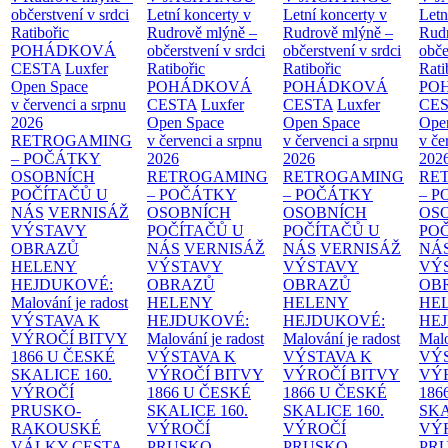
občerstvení v srdci
Letní koncerty v
Letní koncerty v
Letn
Ratibořic
Rudrově mlýně –
Rudrově mlýně –
Rud
POHÁDKOVÁ
občerstvení v srdci
občerstvení v srdci
obče
CESTA
Luxfer
Ratibořic
Ratibořic
Rati
Open Space
POHÁDKOVÁ
POHÁDKOVÁ
PO
v červenci a srpnu
CESTA
Luxfer
CESTA
Luxfer
CE
2026
Open Space
Open Space
Ope
RETROGAMING
v červenci a srpnu
v červenci a srpnu
v če
– POČÁTKY
2026
2026
202
OSOBNÍCH
RETROGAMING
RETROGAMING
RE
POČÍTAČŮ U
– POČÁTKY
– POČÁTKY
– 
NÁS
VERNISÁŽ
OSOBNÍCH
OSOBNÍCH
OS
VÝSTAVY
POČÍTAČŮ U
POČÍTAČŮ U
PO
OBRAZŮ
NÁS
VERNISÁŽ
NÁS
VERNISÁŽ
NÁ
HELENY
VÝSTAVY
VÝSTAVY
VÝ
HEJDUKOVÉ:
OBRAZŮ
OBRAZŮ
OB
Malování je radost
HELENY
HELENY
HE
VÝSTAVA K
HEJDUKOVÉ:
HEJDUKOVÉ:
HE
VÝROČÍ BITVY
Malování je radost
Malování je radost
Malo
1866 U ČESKÉ
VÝSTAVA K
VÝSTAVA K
VÝ
SKALICE
160.
VÝROČÍ BITVY
VÝROČÍ BITVY
VÝ
VÝROČÍ
1866 U ČESKÉ
1866 U ČESKÉ
186
PRUSKO-
SKALICE
160.
SKALICE
160.
SK
RAKOUSKÉ
VÝROČÍ
VÝROČÍ
VÝ
VÁLKY
CESTA
PRUSKO-
PRUSKO-
PR