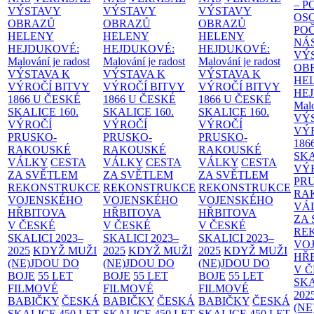
– 
VÝSTAVY
VÝSTAVY
VÝSTAVY
OS
OBRAZŮ
OBRAZŮ
OBRAZŮ
PO
HELENY
HELENY
HELENY
NÁ
HEJDUKOVÉ:
HEJDUKOVÉ:
HEJDUKOVÉ:
VÝ
Malování je radost
Malování je radost
Malování je radost
OB
VÝSTAVA K
VÝSTAVA K
VÝSTAVA K
HE
VÝROČÍ BITVY
VÝROČÍ BITVY
VÝROČÍ BITVY
HE
1866 U ČESKÉ
1866 U ČESKÉ
1866 U ČESKÉ
Malo
SKALICE
160.
SKALICE
160.
SKALICE
160.
VÝ
VÝROČÍ
VÝROČÍ
VÝROČÍ
VÝ
PRUSKO-
PRUSKO-
PRUSKO-
186
RAKOUSKÉ
RAKOUSKÉ
RAKOUSKÉ
SK
VÁLKY
CESTA
VÁLKY
CESTA
VÁLKY
CESTA
VÝ
ZA SVĚTLEM
ZA SVĚTLEM
ZA SVĚTLEM
PR
REKONSTRUKCE
REKONSTRUKCE
REKONSTRUKCE
RA
VOJENSKÉHO
VOJENSKÉHO
VOJENSKÉHO
VÁ
HŘBITOVA
HŘBITOVA
HŘBITOVA
ZA
V ČESKÉ
V ČESKÉ
V ČESKÉ
RE
SKALICI 2023–
SKALICI 2023–
SKALICI 2023–
VO
2025
KDYŽ MUŽI
2025
KDYŽ MUŽI
2025
KDYŽ MUŽI
HŘ
(NE)JDOU DO
(NE)JDOU DO
(NE)JDOU DO
V 
BOJE
55 LET
BOJE
55 LET
BOJE
55 LET
SKA
FILMOVÉ
FILMOVÉ
FILMOVÉ
202
BABIČKY
ČESKÁ
BABIČKY
ČESKÁ
BABIČKY
ČESKÁ
(NE
SKALICE 450 LET
SKALICE 450 LET
SKALICE 450 LET