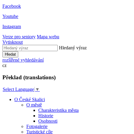
Facebook
Youtube
Instagram
Verze pro seniory
Mapa webu
Vytisknout
Hledaný výraz
Hledat
rozšířené vyhledávání
cz
Překlad (translations)
Select Language
▼
O České Skalici
O městě
Charakteristika města
Historie
Osobnosti
Fotogalerie
Turistické cíle