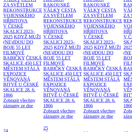
ZA SVĚTLEM
RAKOUSKÉ
RAKOUSKÉ
RA
REKONSTRUKCE
VÁLKY
CESTA
VÁLKY
CESTA
VÁ
VOJENSKÉHO
ZA SVĚTLEM
ZA SVĚTLEM
ZA
HŘBITOVA
REKONSTRUKCE
REKONSTRUKCE
RE
V ČESKÉ
VOJENSKÉHO
VOJENSKÉHO
VO
SKALICI 2023–
HŘBITOVA
HŘBITOVA
HŘ
2025
KDYŽ MUŽI
V ČESKÉ
V ČESKÉ
V 
(NE)JDOU DO
SKALICI 2023–
SKALICI 2023–
SKA
BOJE
55 LET
2025
KDYŽ MUŽI
2025
KDYŽ MUŽI
202
FILMOVÉ
(NE)JDOU DO
(NE)JDOU DO
(NE
BABIČKY
ČESKÁ
BOJE
55 LET
BOJE
55 LET
BO
SKALICE 450 LET
FILMOVÉ
FILMOVÉ
FI
MĚSTEM
STÁLÁ
BABIČKY
ČESKÁ
BABIČKY
ČESKÁ
BA
EXPOZICE
SKALICE 450 LET
SKALICE 450 LET
SKA
VĚNOVANÁ
MĚSTEM
STÁLÁ
MĚSTEM
STÁLÁ
MĚ
BITVĚ U ČESKÉ
EXPOZICE
EXPOZICE
EX
SKALICE 28. 6.
VĚNOVANÁ
VĚNOVANÁ
VĚ
1866
BITVĚ U ČESKÉ
BITVĚ U ČESKÉ
BIT
Zobrazit všechny
SKALICE 28. 6.
SKALICE 28. 6.
SKA
záznamy ze dne
1866
1866
186
Zobrazit všechny
Zobrazit všechny
Zobr
záznamy ze dne
záznamy ze dne
zázn
25
24