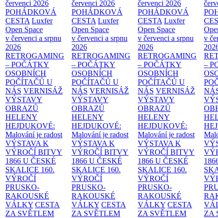
červenci 2026
červenci 2026
červenci 2026
červ
POHÁDKOVÁ
POHÁDKOVÁ
POHÁDKOVÁ
PO
CESTA
Luxfer
CESTA
Luxfer
CESTA
Luxfer
CE
Open Space
Open Space
Open Space
Ope
v červenci a srpnu
v červenci a srpnu
v červenci a srpnu
v če
2026
2026
2026
202
RETROGAMING
RETROGAMING
RETROGAMING
RE
– POČÁTKY
– POČÁTKY
– POČÁTKY
– 
OSOBNÍCH
OSOBNÍCH
OSOBNÍCH
OS
POČÍTAČŮ U
POČÍTAČŮ U
POČÍTAČŮ U
PO
NÁS
VERNISÁŽ
NÁS
VERNISÁŽ
NÁS
VERNISÁŽ
NÁ
VÝSTAVY
VÝSTAVY
VÝSTAVY
VÝ
OBRAZŮ
OBRAZŮ
OBRAZŮ
OB
HELENY
HELENY
HELENY
HE
HEJDUKOVÉ:
HEJDUKOVÉ:
HEJDUKOVÉ:
HE
Malování je radost
Malování je radost
Malování je radost
Malo
VÝSTAVA K
VÝSTAVA K
VÝSTAVA K
VÝ
VÝROČÍ BITVY
VÝROČÍ BITVY
VÝROČÍ BITVY
VÝ
1866 U ČESKÉ
1866 U ČESKÉ
1866 U ČESKÉ
186
SKALICE
160.
SKALICE
160.
SKALICE
160.
SK
VÝROČÍ
VÝROČÍ
VÝROČÍ
VÝ
PRUSKO-
PRUSKO-
PRUSKO-
PR
RAKOUSKÉ
RAKOUSKÉ
RAKOUSKÉ
RA
VÁLKY
CESTA
VÁLKY
CESTA
VÁLKY
CESTA
VÁ
ZA SVĚTLEM
ZA SVĚTLEM
ZA SVĚTLEM
ZA