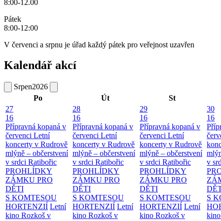
8:00-12.00
Pátek
8:00-12:00
V červenci a srpnu je úřad každý pátek pro veřejnost uzavřen
Kalendář akcí
Srpen
2026
Po
Út
St
27
28
29
30
16
16
16
16
Přípravná kopaná v
Přípravná kopaná v
Přípravná kopaná v
Příp
červenci
Letní
červenci
Letní
červenci
Letní
červ
koncerty v Rudrově
koncerty v Rudrově
koncerty v Rudrově
konc
mlýně – občerstvení
mlýně – občerstvení
mlýně – občerstvení
mlýn
v srdci Ratibořic
v srdci Ratibořic
v srdci Ratibořic
v sr
PROHLÍDKY
PROHLÍDKY
PROHLÍDKY
PR
ZÁMKU PRO
ZÁMKU PRO
ZÁMKU PRO
ZÁ
DĚTI
DĚTI
DĚTI
DĚT
S KOMTESOU
S KOMTESOU
S KOMTESOU
S 
HORTENZIÍ
Letní
HORTENZIÍ
Letní
HORTENZIÍ
Letní
HOR
kino Rozkoš v
kino Rozkoš v
kino Rozkoš v
kino