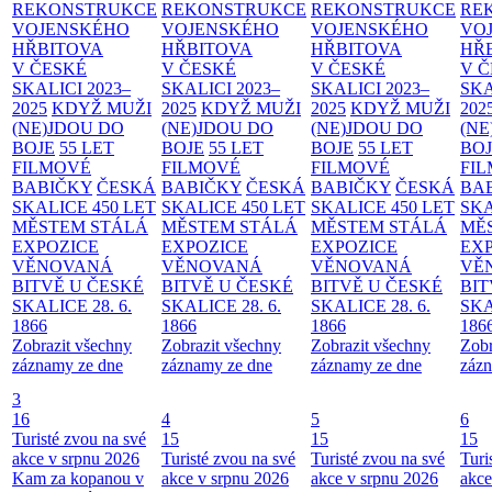
REKONSTRUKCE
REKONSTRUKCE
REKONSTRUKCE
RE
VOJENSKÉHO
VOJENSKÉHO
VOJENSKÉHO
VO
HŘBITOVA
HŘBITOVA
HŘBITOVA
HŘ
V ČESKÉ
V ČESKÉ
V ČESKÉ
V 
SKALICI 2023–
SKALICI 2023–
SKALICI 2023–
SKA
2025
KDYŽ MUŽI
2025
KDYŽ MUŽI
2025
KDYŽ MUŽI
202
(NE)JDOU DO
(NE)JDOU DO
(NE)JDOU DO
(NE
BOJE
55 LET
BOJE
55 LET
BOJE
55 LET
BO
FILMOVÉ
FILMOVÉ
FILMOVÉ
FI
BABIČKY
ČESKÁ
BABIČKY
ČESKÁ
BABIČKY
ČESKÁ
BA
SKALICE 450 LET
SKALICE 450 LET
SKALICE 450 LET
SKA
MĚSTEM
STÁLÁ
MĚSTEM
STÁLÁ
MĚSTEM
STÁLÁ
MĚ
EXPOZICE
EXPOZICE
EXPOZICE
EX
VĚNOVANÁ
VĚNOVANÁ
VĚNOVANÁ
VĚ
BITVĚ U ČESKÉ
BITVĚ U ČESKÉ
BITVĚ U ČESKÉ
BIT
SKALICE 28. 6.
SKALICE 28. 6.
SKALICE 28. 6.
SKA
1866
1866
1866
186
Zobrazit všechny
Zobrazit všechny
Zobrazit všechny
Zobr
záznamy ze dne
záznamy ze dne
záznamy ze dne
zázn
3
16
4
5
6
Turisté zvou na své
15
15
15
akce v srpnu 2026
Turisté zvou na své
Turisté zvou na své
Turi
Kam za kopanou v
akce v srpnu 2026
akce v srpnu 2026
akce