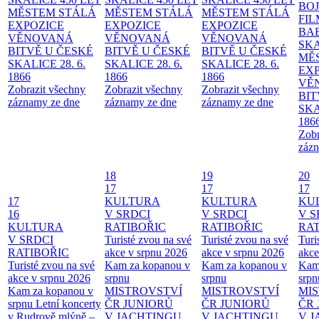
BO
MĚSTEM
STÁLÁ
MĚSTEM
STÁLÁ
MĚSTEM
STÁLÁ
FI
EXPOZICE
EXPOZICE
EXPOZICE
BA
VĚNOVANÁ
VĚNOVANÁ
VĚNOVANÁ
SKA
BITVĚ U ČESKÉ
BITVĚ U ČESKÉ
BITVĚ U ČESKÉ
MĚ
SKALICE 28. 6.
SKALICE 28. 6.
SKALICE 28. 6.
EX
1866
1866
1866
VĚ
Zobrazit všechny
Zobrazit všechny
Zobrazit všechny
BIT
záznamy ze dne
záznamy ze dne
záznamy ze dne
SKA
186
Zobr
zázn
18
19
20
17
17
17
17
KULTURA
KULTURA
KU
16
V SRDCI
V SRDCI
V S
KULTURA
RATIBOŘIC
RATIBOŘIC
RAT
V SRDCI
Turisté zvou na své
Turisté zvou na své
Turi
RATIBOŘIC
akce v srpnu 2026
akce v srpnu 2026
akce
Turisté zvou na své
Kam za kopanou v
Kam za kopanou v
Kam
akce v srpnu 2026
srpnu
srpnu
srpn
Kam za kopanou v
MISTROVSTVÍ
MISTROVSTVÍ
MI
srpnu
Letní koncerty
ČR JUNIORŮ
ČR JUNIORŮ
ČR 
v Rudrově mlýně –
V JACHTINGU
V JACHTINGU
V 