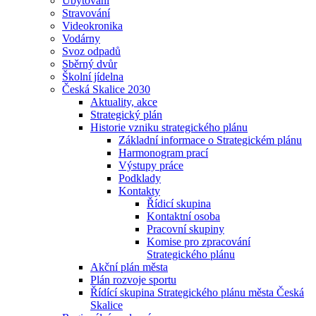
Ubytování
Stravování
Videokronika
Vodárny
Svoz odpadů
Sběrný dvůr
Školní jídelna
Česká Skalice 2030
Aktuality, akce
Strategický plán
Historie vzniku strategického plánu
Základní informace o Strategickém plánu
Harmonogram prací
Výstupy práce
Podklady
Kontakty
Řídicí skupina
Kontaktní osoba
Pracovní skupiny
Komise pro zpracování
Strategického plánu
Akční plán města
Plán rozvoje sportu
Řídící skupina Strategického plánu města Česká
Skalice