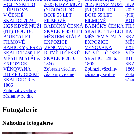
VOJENSKÉHO
2025
KDYŽ MUŽI
2025
KDYŽ MUŽI
SKA
HŘBITOVA
(NE)JDOU DO
(NE)JDOU DO
202
V ČESKÉ
BOJE
55 LET
BOJE
55 LET
(NE
SKALICI 2023–
FILMOVÉ
FILMOVÉ
BO
2025
KDYŽ MUŽI
BABIČKY
ČESKÁ
BABIČKY
ČESKÁ
FI
(NE)JDOU DO
SKALICE 450 LET
SKALICE 450 LET
BA
BOJE
55 LET
MĚSTEM
STÁLÁ
MĚSTEM
STÁLÁ
SKA
FILMOVÉ
EXPOZICE
EXPOZICE
MĚ
BABIČKY
ČESKÁ
VĚNOVANÁ
VĚNOVANÁ
EX
SKALICE 450 LET
BITVĚ U ČESKÉ
BITVĚ U ČESKÉ
VĚ
MĚSTEM
STÁLÁ
SKALICE 28. 6.
SKALICE 28. 6.
BIT
EXPOZICE
1866
1866
SKA
VĚNOVANÁ
Zobrazit všechny
Zobrazit všechny
186
BITVĚ U ČESKÉ
záznamy ze dne
záznamy ze dne
Zobr
SKALICE 28. 6.
zázn
1866
Zobrazit všechny
záznamy ze dne
Fotogalerie
Náhodná fotogalerie