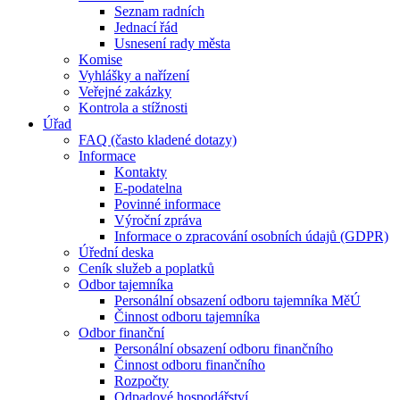
Seznam radních
Jednací řád
Usnesení rady města
Komise
Vyhlášky a nařízení
Veřejné zakázky
Kontrola a stížnosti
Úřad
FAQ (často kladené dotazy)
Informace
Kontakty
E-podatelna
Povinné informace
Výroční zpráva
Informace o zpracování osobních údajů (GDPR)
Úřední deska
Ceník služeb a poplatků
Odbor tajemníka
Personální obsazení odboru tajemníka MěÚ
Činnost odboru tajemníka
Odbor finanční
Personální obsazení odboru finančního
Činnost odboru finančního
Rozpočty
Odpadové hospodářství