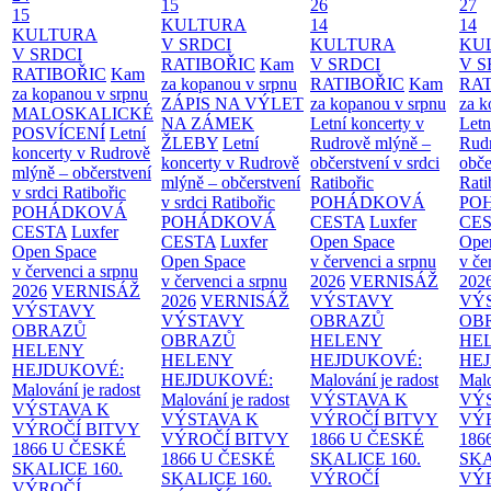
15
26
27
15
KULTURA
14
14
KULTURA
V SRDCI
KULTURA
KU
V SRDCI
RATIBOŘIC
Kam
V SRDCI
V S
RATIBOŘIC
Kam
za kopanou v srpnu
RATIBOŘIC
Kam
RAT
za kopanou v srpnu
ZÁPIS NA VÝLET
za kopanou v srpnu
za k
MALOSKALICKÉ
NA ZÁMEK
Letní koncerty v
Letn
POSVÍCENÍ
Letní
ŽLEBY
Letní
Rudrově mlýně –
Rud
koncerty v Rudrově
koncerty v Rudrově
občerstvení v srdci
obče
mlýně – občerstvení
mlýně – občerstvení
Ratibořic
Rati
v srdci Ratibořic
v srdci Ratibořic
POHÁDKOVÁ
PO
POHÁDKOVÁ
POHÁDKOVÁ
CESTA
Luxfer
CE
CESTA
Luxfer
CESTA
Luxfer
Open Space
Ope
Open Space
Open Space
v červenci a srpnu
v če
v červenci a srpnu
v červenci a srpnu
2026
VERNISÁŽ
202
2026
VERNISÁŽ
2026
VERNISÁŽ
VÝSTAVY
VÝ
VÝSTAVY
VÝSTAVY
OBRAZŮ
OB
OBRAZŮ
OBRAZŮ
HELENY
HE
HELENY
HELENY
HEJDUKOVÉ:
HE
HEJDUKOVÉ:
HEJDUKOVÉ:
Malování je radost
Malo
Malování je radost
Malování je radost
VÝSTAVA K
VÝ
VÝSTAVA K
VÝSTAVA K
VÝROČÍ BITVY
VÝ
VÝROČÍ BITVY
VÝROČÍ BITVY
1866 U ČESKÉ
186
1866 U ČESKÉ
1866 U ČESKÉ
SKALICE
160.
SK
SKALICE
160.
SKALICE
160.
VÝROČÍ
VÝ
VÝROČÍ