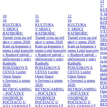
13
17
KU
V S
10
11
12
RAT
16
16
16
KO
KULTURA
KULTURA
KULTURA
PR
V SRDCI
V SRDCI
V SRDCI
VÝ
RATIBOŘIC
RATIBOŘIC
RATIBOŘIC
KO
Turisté zvou na své
Turisté zvou na své
Turisté zvou na své
TR
akce v srpnu 2026
akce v srpnu 2026
akce v srpnu 2026
MO
Kam za kopanou v
Kam za kopanou v
Kam za kopanou v
BA
srpnu
Letní koncerty
srpnu
Letní koncerty
srpnu
Letní koncerty
zvou
v Rudrově mlýně –
v Rudrově mlýně –
v Rudrově mlýně –
v sr
občerstvení v srdci
občerstvení v srdci
občerstvení v srdci
za k
Ratibořic
Ratibořic
Ratibořic
Letn
POHÁDKOVÁ
POHÁDKOVÁ
POHÁDKOVÁ
Rud
CESTA
Luxfer
CESTA
Luxfer
CESTA
Luxfer
obče
Open Space
Open Space
Open Space
Rati
v červenci a srpnu
v červenci a srpnu
v červenci a srpnu
PO
2026
2026
2026
CE
RETROGAMING
RETROGAMING
RETROGAMING
Ope
– POČÁTKY
– POČÁTKY
– POČÁTKY
v če
OSOBNÍCH
OSOBNÍCH
OSOBNÍCH
202
POČÍTAČŮ U
POČÍTAČŮ U
POČÍTAČŮ U
RE
NÁS
VERNISÁŽ
NÁS
VERNISÁŽ
NÁS
VERNISÁŽ