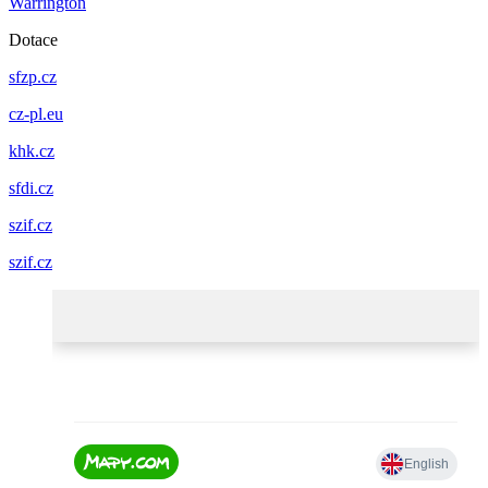
Warrington
Dotace
sfzp.cz
cz-pl.eu
khk.cz
sfdi.cz
szif.cz
szif.cz