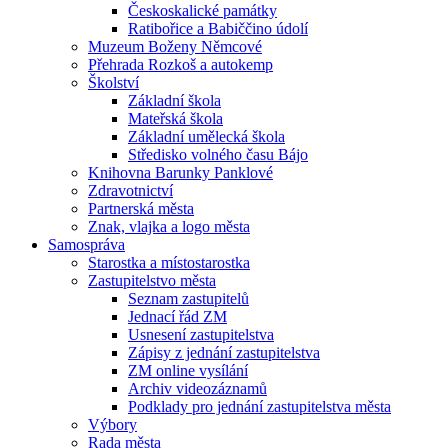
Českoskalické památky
Ratibořice a Babiččino údolí
Muzeum Boženy Němcové
Přehrada Rozkoš a autokemp
Školství
Základní škola
Mateřská škola
Základní umělecká škola
Středisko volného času Bájo
Knihovna Barunky Panklové
Zdravotnictví
Partnerská města
Znak, vlajka a logo města
Samospráva
Starostka a místostarostka
Zastupitelstvo města
Seznam zastupitelů
Jednací řád ZM
Usnesení zastupitelstva
Zápisy z jednání zastupitelstva
ZM online vysílání
Archiv videozáznamů
Podklady pro jednání zastupitelstva města
Výbory
Rada města