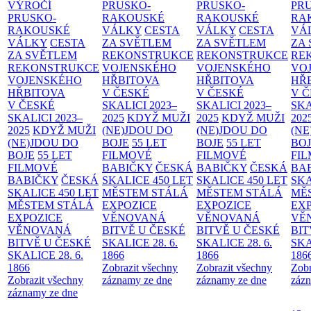
VÝROČÍ
PRUSKO-
PRUSKO-
PR
PRUSKO-
RAKOUSKÉ
RAKOUSKÉ
RA
RAKOUSKÉ
VÁLKY
CESTA
VÁLKY
CESTA
VÁ
VÁLKY
CESTA
ZA SVĚTLEM
ZA SVĚTLEM
ZA
ZA SVĚTLEM
REKONSTRUKCE
REKONSTRUKCE
RE
REKONSTRUKCE
VOJENSKÉHO
VOJENSKÉHO
VO
VOJENSKÉHO
HŘBITOVA
HŘBITOVA
HŘ
HŘBITOVA
V ČESKÉ
V ČESKÉ
V 
V ČESKÉ
SKALICI 2023–
SKALICI 2023–
SKA
SKALICI 2023–
2025
KDYŽ MUŽI
2025
KDYŽ MUŽI
202
2025
KDYŽ MUŽI
(NE)JDOU DO
(NE)JDOU DO
(NE
(NE)JDOU DO
BOJE
55 LET
BOJE
55 LET
BO
BOJE
55 LET
FILMOVÉ
FILMOVÉ
FI
FILMOVÉ
BABIČKY
ČESKÁ
BABIČKY
ČESKÁ
BA
BABIČKY
ČESKÁ
SKALICE 450 LET
SKALICE 450 LET
SKA
SKALICE 450 LET
MĚSTEM
STÁLÁ
MĚSTEM
STÁLÁ
MĚ
MĚSTEM
STÁLÁ
EXPOZICE
EXPOZICE
EX
EXPOZICE
VĚNOVANÁ
VĚNOVANÁ
VĚ
VĚNOVANÁ
BITVĚ U ČESKÉ
BITVĚ U ČESKÉ
BIT
BITVĚ U ČESKÉ
SKALICE 28. 6.
SKALICE 28. 6.
SKA
SKALICE 28. 6.
1866
1866
186
1866
Zobrazit všechny
Zobrazit všechny
Zobr
Zobrazit všechny
záznamy ze dne
záznamy ze dne
zázn
záznamy ze dne