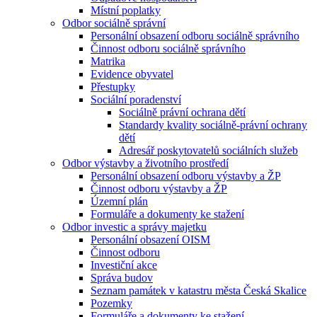
Místní poplatky
Odbor sociálně správní
Personální obsazení odboru sociálně správního
Činnost odboru sociálně správního
Matrika
Evidence obyvatel
Přestupky
Sociální poradenství
Sociálně právní ochrana dětí
Standardy kvality sociálně-právní ochrany
dětí
Adresář poskytovatelů sociálních služeb
Odbor výstavby a životního prostředí
Personální obsazení odboru výstavby a ŽP
Činnost odboru výstavby a ŽP
Územní plán
Formuláře a dokumenty ke stažení
Odbor investic a správy majetku
Personální obsazení OISM
Činnost odboru
Investiční akce
Správa budov
Seznam památek v katastru města Česká Skalice
Pozemky
Formuláře a dokumenty ke stažení