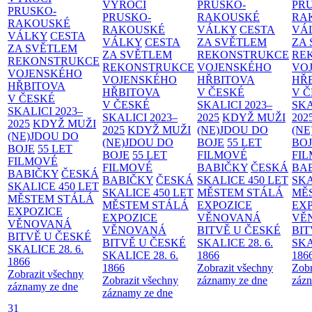
VÝROČÍ
PRUSKO-
PR
PRUSKO-
PRUSKO-
RAKOUSKÉ
RA
RAKOUSKÉ
RAKOUSKÉ
VÁLKY
CESTA
VÁ
VÁLKY
CESTA
VÁLKY
CESTA
ZA SVĚTLEM
ZA
ZA SVĚTLEM
ZA SVĚTLEM
REKONSTRUKCE
RE
REKONSTRUKCE
REKONSTRUKCE
VOJENSKÉHO
VO
VOJENSKÉHO
VOJENSKÉHO
HŘBITOVA
HŘ
HŘBITOVA
HŘBITOVA
V ČESKÉ
V 
V ČESKÉ
V ČESKÉ
SKALICI 2023–
SKA
SKALICI 2023–
SKALICI 2023–
2025
KDYŽ MUŽI
202
2025
KDYŽ MUŽI
2025
KDYŽ MUŽI
(NE)JDOU DO
(NE
(NE)JDOU DO
(NE)JDOU DO
BOJE
55 LET
BO
BOJE
55 LET
BOJE
55 LET
FILMOVÉ
FI
FILMOVÉ
FILMOVÉ
BABIČKY
ČESKÁ
BA
BABIČKY
ČESKÁ
BABIČKY
ČESKÁ
SKALICE 450 LET
SKA
SKALICE 450 LET
SKALICE 450 LET
MĚSTEM
STÁLÁ
MĚ
MĚSTEM
STÁLÁ
MĚSTEM
STÁLÁ
EXPOZICE
EX
EXPOZICE
EXPOZICE
VĚNOVANÁ
VĚ
VĚNOVANÁ
VĚNOVANÁ
BITVĚ U ČESKÉ
BIT
BITVĚ U ČESKÉ
BITVĚ U ČESKÉ
SKALICE 28. 6.
SKA
SKALICE 28. 6.
SKALICE 28. 6.
1866
186
1866
1866
Zobrazit všechny
Zobr
Zobrazit všechny
Zobrazit všechny
záznamy ze dne
zázn
záznamy ze dne
záznamy ze dne
31