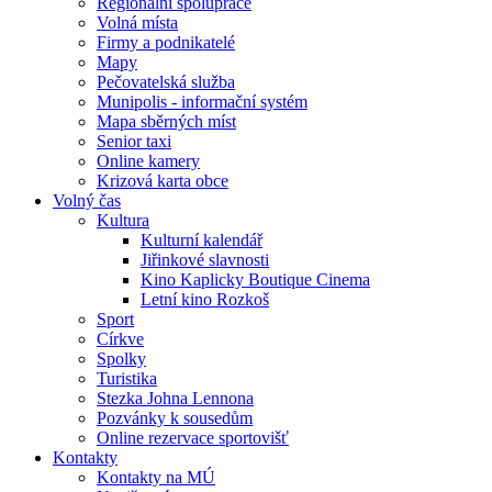
Regionální spolupráce
Volná místa
Firmy a podnikatelé
Mapy
Pečovatelská služba
Munipolis - informační systém
Mapa sběrných míst
Senior taxi
Online kamery
Krizová karta obce
Volný čas
Kultura
Kulturní kalendář
Jiřinkové slavnosti
Kino Kaplicky Boutique Cinema
Letní kino Rozkoš
Sport
Církve
Spolky
Turistika
Stezka Johna Lennona
Pozvánky k sousedům
Online rezervace sportovišť
Kontakty
Kontakty na MÚ