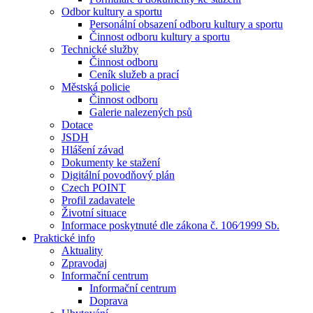
Odbor kultury a sportu
Personální obsazení odboru kultury a sportu
Činnost odboru kultury a sportu
Technické služby
Činnost odboru
Ceník služeb a prací
Městská policie
Činnost odboru
Galerie nalezených psů
Dotace
JSDH
Hlášení závad
Dokumenty ke stažení
Digitální povodňový plán
Czech POINT
Profil zadavatele
Životní situace
Informace poskytnuté dle zákona č. 106⁄1999 Sb.
Praktické info
Aktuality
Zpravodaj
Informační centrum
Informační centrum
Doprava