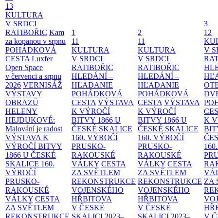
13
KULTURA
V SRDCI
3
RATIBOŘIC
Kam
1
2
12
za kopanou v srpnu
11
11
KU
POHÁDKOVÁ
KULTURA
KULTURA
V S
CESTA
Luxfer
V SRDCI
V SRDCI
RAT
Open Space
RATIBOŘIC
RATIBOŘIC
HLE
v červenci a srpnu
HLEDÁNÍ –
HLEDÁNÍ –
HĽ
2026
VERNISÁŽ
HĽADANIE
HĽADANIE
OT
VÝSTAVY
POHÁDKOVÁ
POHÁDKOVÁ
DV
OBRAZŮ
CESTA
VÝSTAVA
CESTA
VÝSTAVA
PO
HELENY
K VÝROČÍ
K VÝROČÍ
CE
HEJDUKOVÉ:
BITVY 1866 U
BITVY 1866 U
K 
Malování je radost
ČESKÉ SKALICE
ČESKÉ SKALICE
BIT
VÝSTAVA K
160. VÝROČÍ
160. VÝROČÍ
ČES
VÝROČÍ BITVY
PRUSKO-
PRUSKO-
160
1866 U ČESKÉ
RAKOUSKÉ
RAKOUSKÉ
PR
SKALICE
160.
VÁLKY
CESTA
VÁLKY
CESTA
RA
VÝROČÍ
ZA SVĚTLEM
ZA SVĚTLEM
VÁ
PRUSKO-
REKONSTRUKCE
REKONSTRUKCE
ZA
RAKOUSKÉ
VOJENSKÉHO
VOJENSKÉHO
RE
VÁLKY
CESTA
HŘBITOVA
HŘBITOVA
VO
ZA SVĚTLEM
V ČESKÉ
V ČESKÉ
HŘ
REKONSTRUKCE
SKALICI 2023–
SKALICI 2023–
V 