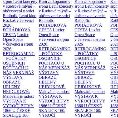
srpnu
Letní koncerty
Kam za kopanou v
Kam za kopanou v
Kam
v Rudrově mlýně –
srpnu
Letní koncerty
srpnu
Letní koncerty
srp
občerstvení v srdci
v Rudrově mlýně –
v Rudrově mlýně –
v Ru
Ratibořic
Letní kino
občerstvení v srdci
občerstvení v srdci
obče
Rozkoš v červenci
Ratibořic
Ratibořic
Rati
2026
POHÁDKOVÁ
POHÁDKOVÁ
PO
POHÁDKOVÁ
CESTA
Luxfer
CESTA
Luxfer
CE
CESTA
Luxfer
Open Space
Open Space
Ope
Open Space
v červenci a srpnu
v červenci a srpnu
v če
v červenci a srpnu
2026
2026
202
2026
RETROGAMING
RETROGAMING
RE
RETROGAMING
– POČÁTKY
– POČÁTKY
– 
– POČÁTKY
OSOBNÍCH
OSOBNÍCH
OS
OSOBNÍCH
POČÍTAČŮ U
POČÍTAČŮ U
PO
POČÍTAČŮ U
NÁS
VERNISÁŽ
NÁS
VERNISÁŽ
NÁ
NÁS
VERNISÁŽ
VÝSTAVY
VÝSTAVY
VÝ
VÝSTAVY
OBRAZŮ
OBRAZŮ
OB
OBRAZŮ
HELENY
HELENY
HE
HELENY
HEJDUKOVÉ:
HEJDUKOVÉ:
HE
HEJDUKOVÉ:
Malování je radost
Malování je radost
Malo
Malování je radost
VÝSTAVA K
VÝSTAVA K
VÝ
VÝSTAVA K
VÝROČÍ BITVY
VÝROČÍ BITVY
VÝ
VÝROČÍ BITVY
1866 U ČESKÉ
1866 U ČESKÉ
186
1866 U ČESKÉ
SKALICE
160.
SKALICE
160.
SK
SKALICE
160.
VÝROČÍ
VÝROČÍ
VÝ