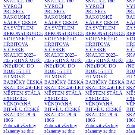
SKALICE
160.
SKALICE
160.
SKALICE
160.
SK
VÝROČÍ
VÝROČÍ
VÝROČÍ
VÝ
PRUSKO-
PRUSKO-
PRUSKO-
PR
RAKOUSKÉ
RAKOUSKÉ
RAKOUSKÉ
RA
VÁLKY
CESTA
VÁLKY
CESTA
VÁLKY
CESTA
VÁ
ZA SVĚTLEM
ZA SVĚTLEM
ZA SVĚTLEM
ZA
REKONSTRUKCE
REKONSTRUKCE
REKONSTRUKCE
RE
VOJENSKÉHO
VOJENSKÉHO
VOJENSKÉHO
VO
HŘBITOVA
HŘBITOVA
HŘBITOVA
HŘ
V ČESKÉ
V ČESKÉ
V ČESKÉ
V 
SKALICI 2023–
SKALICI 2023–
SKALICI 2023–
SKA
2025
KDYŽ MUŽI
2025
KDYŽ MUŽI
2025
KDYŽ MUŽI
202
(NE)JDOU DO
(NE)JDOU DO
(NE)JDOU DO
(NE
BOJE
55 LET
BOJE
55 LET
BOJE
55 LET
BO
FILMOVÉ
FILMOVÉ
FILMOVÉ
FI
BABIČKY
ČESKÁ
BABIČKY
ČESKÁ
BABIČKY
ČESKÁ
BA
SKALICE 450 LET
SKALICE 450 LET
SKALICE 450 LET
SKA
MĚSTEM
STÁLÁ
MĚSTEM
STÁLÁ
MĚSTEM
STÁLÁ
MĚ
EXPOZICE
EXPOZICE
EXPOZICE
EX
VĚNOVANÁ
VĚNOVANÁ
VĚNOVANÁ
VĚ
BITVĚ U ČESKÉ
BITVĚ U ČESKÉ
BITVĚ U ČESKÉ
BIT
SKALICE 28. 6.
SKALICE 28. 6.
SKALICE 28. 6.
SKA
1866
1866
1866
186
Zobrazit všechny
Zobrazit všechny
Zobrazit všechny
Zobr
záznamy ze dne
záznamy ze dne
záznamy ze dne
zázn