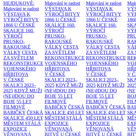
HEJDUKOVÉ:
Malování je radost
Malování je radost
Malo
Malování je radost
VÝSTAVA K
VÝSTAVA K
VÝ
VÝSTAVA K
VÝROČÍ BITVY
VÝROČÍ BITVY
VÝ
VÝROČÍ BITVY
1866 U ČESKÉ
1866 U ČESKÉ
186
1866 U ČESKÉ
SKALICE
160.
SKALICE
160.
SK
SKALICE
160.
VÝROČÍ
VÝROČÍ
VÝ
VÝROČÍ
PRUSKO-
PRUSKO-
PR
PRUSKO-
RAKOUSKÉ
RAKOUSKÉ
RA
RAKOUSKÉ
VÁLKY
CESTA
VÁLKY
CESTA
VÁ
VÁLKY
CESTA
ZA SVĚTLEM
ZA SVĚTLEM
ZA
ZA SVĚTLEM
REKONSTRUKCE
REKONSTRUKCE
RE
REKONSTRUKCE
VOJENSKÉHO
VOJENSKÉHO
VO
VOJENSKÉHO
HŘBITOVA
HŘBITOVA
HŘ
HŘBITOVA
V ČESKÉ
V ČESKÉ
V 
V ČESKÉ
SKALICI 2023–
SKALICI 2023–
SKA
SKALICI 2023–
2025
KDYŽ MUŽI
2025
KDYŽ MUŽI
202
2025
KDYŽ MUŽI
(NE)JDOU DO
(NE)JDOU DO
(NE
(NE)JDOU DO
BOJE
55 LET
BOJE
55 LET
BO
BOJE
55 LET
FILMOVÉ
FILMOVÉ
FI
FILMOVÉ
BABIČKY
ČESKÁ
BABIČKY
ČESKÁ
BA
BABIČKY
ČESKÁ
SKALICE 450 LET
SKALICE 450 LET
SKA
SKALICE 450 LET
MĚSTEM
STÁLÁ
MĚSTEM
STÁLÁ
MĚ
MĚSTEM
STÁLÁ
EXPOZICE
EXPOZICE
EX
EXPOZICE
VĚNOVANÁ
VĚNOVANÁ
VĚ
VĚNOVANÁ
BITVĚ U ČESKÉ
BITVĚ U ČESKÉ
BIT