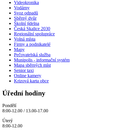
Videokronika
Vodárny
Svoz odpadů
Sběrný dvůr
Školní jídelna
Česká Skalice 2030
Regionální spolupráce
Volná místa
Firmy a podnikatelé
Mapy
Pečovatelská služba
Munipolis - informační systém
Mapa sběrných míst
Senior taxi
Online kamery
Krizová karta obce
Úřední hodiny
Pondělí
8:00-12.00 / 13.00-17.00
Úterý
8:00-12.00