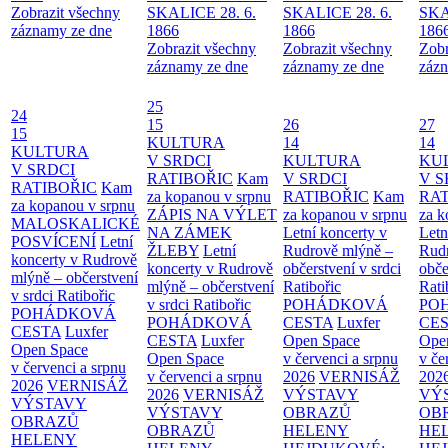
Zobrazit všechny
SKALICE 28. 6.
SKALICE 28. 6.
SKA
záznamy ze dne
1866
1866
186
Zobrazit všechny
Zobrazit všechny
Zobr
záznamy ze dne
záznamy ze dne
zázn
25
24
15
26
27
15
KULTURA
14
14
KULTURA
V SRDCI
KULTURA
KU
V SRDCI
RATIBOŘIC
Kam
V SRDCI
V S
RATIBOŘIC
Kam
za kopanou v srpnu
RATIBOŘIC
Kam
RAT
za kopanou v srpnu
ZÁPIS NA VÝLET
za kopanou v srpnu
za k
MALOSKALICKÉ
NA ZÁMEK
Letní koncerty v
Letn
POSVÍCENÍ
Letní
ŽLEBY
Letní
Rudrově mlýně –
Rud
koncerty v Rudrově
koncerty v Rudrově
občerstvení v srdci
obče
mlýně – občerstvení
mlýně – občerstvení
Ratibořic
Rati
v srdci Ratibořic
v srdci Ratibořic
POHÁDKOVÁ
PO
POHÁDKOVÁ
POHÁDKOVÁ
CESTA
Luxfer
CE
CESTA
Luxfer
CESTA
Luxfer
Open Space
Ope
Open Space
Open Space
v červenci a srpnu
v če
v červenci a srpnu
v červenci a srpnu
2026
VERNISÁŽ
202
2026
VERNISÁŽ
2026
VERNISÁŽ
VÝSTAVY
VÝ
VÝSTAVY
VÝSTAVY
OBRAZŮ
OB
OBRAZŮ
OBRAZŮ
HELENY
HE
HELENY