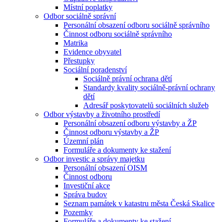
Místní poplatky
Odbor sociálně správní
Personální obsazení odboru sociálně správního
Činnost odboru sociálně správního
Matrika
Evidence obyvatel
Přestupky
Sociální poradenství
Sociálně právní ochrana dětí
Standardy kvality sociálně-právní ochrany
dětí
Adresář poskytovatelů sociálních služeb
Odbor výstavby a životního prostředí
Personální obsazení odboru výstavby a ŽP
Činnost odboru výstavby a ŽP
Územní plán
Formuláře a dokumenty ke stažení
Odbor investic a správy majetku
Personální obsazení OISM
Činnost odboru
Investiční akce
Správa budov
Seznam památek v katastru města Česká Skalice
Pozemky
Formuláře a dokumenty ke stažení