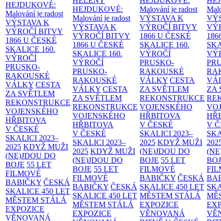
HELENY
HEJDUKOVÉ:
HE
HEJDUKOVÉ:
HEJDUKOVÉ:
Malování je radost
Malo
Malování je radost
Malování je radost
VÝSTAVA K
VÝ
VÝSTAVA K
VÝSTAVA K
VÝROČÍ BITVY
VÝ
VÝROČÍ BITVY
VÝROČÍ BITVY
1866 U ČESKÉ
186
1866 U ČESKÉ
1866 U ČESKÉ
SKALICE
160.
SK
SKALICE
160.
SKALICE
160.
VÝROČÍ
VÝ
VÝROČÍ
VÝROČÍ
PRUSKO-
PR
PRUSKO-
PRUSKO-
RAKOUSKÉ
RA
RAKOUSKÉ
RAKOUSKÉ
VÁLKY
CESTA
VÁ
VÁLKY
CESTA
VÁLKY
CESTA
ZA SVĚTLEM
ZA
ZA SVĚTLEM
ZA SVĚTLEM
REKONSTRUKCE
RE
REKONSTRUKCE
REKONSTRUKCE
VOJENSKÉHO
VO
VOJENSKÉHO
VOJENSKÉHO
HŘBITOVA
HŘ
HŘBITOVA
HŘBITOVA
V ČESKÉ
V 
V ČESKÉ
V ČESKÉ
SKALICI 2023–
SKA
SKALICI 2023–
SKALICI 2023–
2025
KDYŽ MUŽI
202
2025
KDYŽ MUŽI
2025
KDYŽ MUŽI
(NE)JDOU DO
(NE
(NE)JDOU DO
(NE)JDOU DO
BOJE
55 LET
BO
BOJE
55 LET
BOJE
55 LET
FILMOVÉ
FI
FILMOVÉ
FILMOVÉ
BABIČKY
ČESKÁ
BA
BABIČKY
ČESKÁ
BABIČKY
ČESKÁ
SKALICE 450 LET
SKA
SKALICE 450 LET
SKALICE 450 LET
MĚSTEM
STÁLÁ
MĚ
MĚSTEM
STÁLÁ
MĚSTEM
STÁLÁ
EXPOZICE
EX
EXPOZICE
EXPOZICE
VĚNOVANÁ
VĚ
VĚNOVANÁ