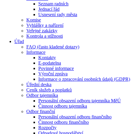
Seznam radních
Jednací řád
Usnesení rady města
Komise
Vyhlášky a nařízení
Veřejné zakázky
Kontrola a stížnosti
Úřad
FAQ (často kladené dotazy)
Informace
Kontakty
E-podatelna
Povinné informace
Výroční zpráva
Informace o zpracování osobních údajů (GDPR)
Úřední deska
Ceník služeb a poplatků
Odbor tajemníka
Personální obsazení odboru tajemníka MěÚ
Činnost odboru tajemníka
Odbor finanční
Personální obsazení odboru finančního
Činnost odboru finančního
Rozpočty
Odpadové hospodářství