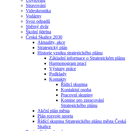
Ubytování
Stravování
Videokronika
Vodárny
Svoz odpadů
Sběrný dvůr
Školní jídelna
Česká Skalice 2030
Aktuality, akce
Strategický plán
Historie vzniku strategického plánu
Základní informace o Strategickém plánu
Harmonogram prací
Výstupy práce
Podklady
Kontakty
Řídicí skupina
Kontaktní osoba
Pracovní skupiny
Komise pro zpracování
Strategického plánu
Akční plán města
Plán rozvoje sportu
Řídící skupina Strategického plánu města Česká
Skalice