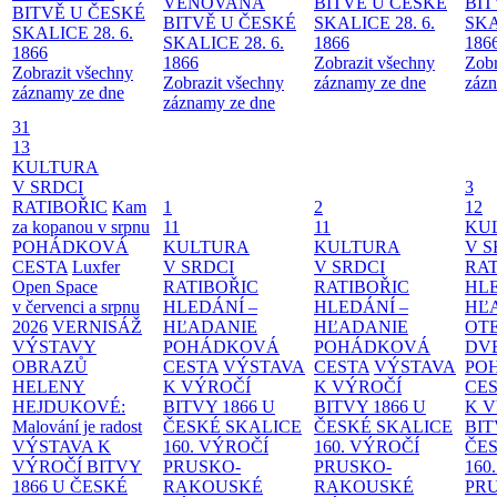
VĚNOVANÁ
BITVĚ U ČESKÉ
BIT
BITVĚ U ČESKÉ
BITVĚ U ČESKÉ
SKALICE 28. 6.
SKA
SKALICE 28. 6.
SKALICE 28. 6.
1866
186
1866
1866
Zobrazit všechny
Zobr
Zobrazit všechny
Zobrazit všechny
záznamy ze dne
zázn
záznamy ze dne
záznamy ze dne
31
13
KULTURA
V SRDCI
3
RATIBOŘIC
Kam
1
2
12
za kopanou v srpnu
11
11
KU
POHÁDKOVÁ
KULTURA
KULTURA
V S
CESTA
Luxfer
V SRDCI
V SRDCI
RAT
Open Space
RATIBOŘIC
RATIBOŘIC
HLE
v červenci a srpnu
HLEDÁNÍ –
HLEDÁNÍ –
HĽ
2026
VERNISÁŽ
HĽADANIE
HĽADANIE
OT
VÝSTAVY
POHÁDKOVÁ
POHÁDKOVÁ
DV
OBRAZŮ
CESTA
VÝSTAVA
CESTA
VÝSTAVA
PO
HELENY
K VÝROČÍ
K VÝROČÍ
CE
HEJDUKOVÉ:
BITVY 1866 U
BITVY 1866 U
K 
Malování je radost
ČESKÉ SKALICE
ČESKÉ SKALICE
BIT
VÝSTAVA K
160. VÝROČÍ
160. VÝROČÍ
ČES
VÝROČÍ BITVY
PRUSKO-
PRUSKO-
160
1866 U ČESKÉ
RAKOUSKÉ
RAKOUSKÉ
PR