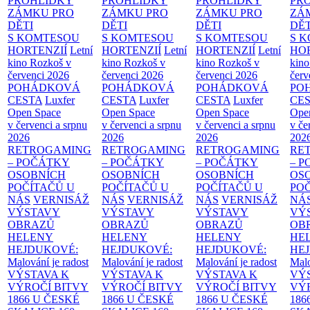
PROHLÍDKY
PROHLÍDKY
PROHLÍDKY
PR
ZÁMKU PRO
ZÁMKU PRO
ZÁMKU PRO
ZÁ
DĚTI
DĚTI
DĚTI
DĚT
S KOMTESOU
S KOMTESOU
S KOMTESOU
S 
HORTENZIÍ
Letní
HORTENZIÍ
Letní
HORTENZIÍ
Letní
HOR
kino Rozkoš v
kino Rozkoš v
kino Rozkoš v
kino
červenci 2026
červenci 2026
červenci 2026
červ
POHÁDKOVÁ
POHÁDKOVÁ
POHÁDKOVÁ
PO
CESTA
Luxfer
CESTA
Luxfer
CESTA
Luxfer
CE
Open Space
Open Space
Open Space
Ope
v červenci a srpnu
v červenci a srpnu
v červenci a srpnu
v če
2026
2026
2026
202
RETROGAMING
RETROGAMING
RETROGAMING
RE
– POČÁTKY
– POČÁTKY
– POČÁTKY
– 
OSOBNÍCH
OSOBNÍCH
OSOBNÍCH
OS
POČÍTAČŮ U
POČÍTAČŮ U
POČÍTAČŮ U
PO
NÁS
VERNISÁŽ
NÁS
VERNISÁŽ
NÁS
VERNISÁŽ
NÁ
VÝSTAVY
VÝSTAVY
VÝSTAVY
VÝ
OBRAZŮ
OBRAZŮ
OBRAZŮ
OB
HELENY
HELENY
HELENY
HE
HEJDUKOVÉ:
HEJDUKOVÉ:
HEJDUKOVÉ:
HE
Malování je radost
Malování je radost
Malování je radost
Malo
VÝSTAVA K
VÝSTAVA K
VÝSTAVA K
VÝ
VÝROČÍ BITVY
VÝROČÍ BITVY
VÝROČÍ BITVY
VÝ
1866 U ČESKÉ
1866 U ČESKÉ
1866 U ČESKÉ
186