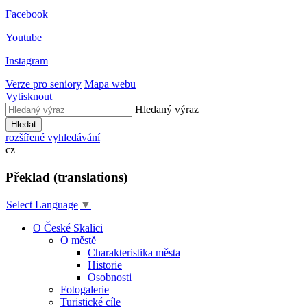
Facebook
Youtube
Instagram
Verze pro seniory
Mapa webu
Vytisknout
Hledaný výraz
Hledat
rozšířené vyhledávání
cz
Překlad (translations)
Select Language
▼
O České Skalici
O městě
Charakteristika města
Historie
Osobnosti
Fotogalerie
Turistické cíle