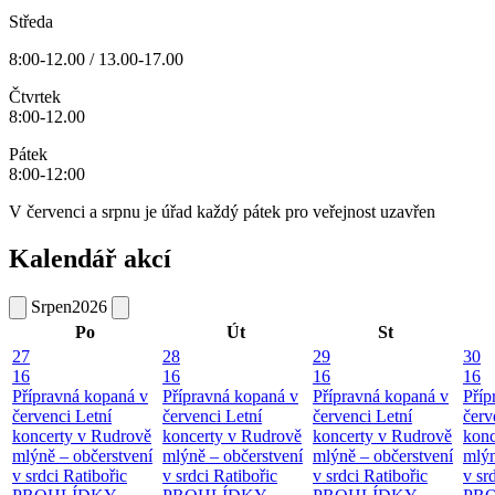
Středa
8:00-12.00 / 13.00-17.00
Čtvrtek
8:00-12.00
Pátek
8:00-12:00
V červenci a srpnu je úřad každý pátek pro veřejnost uzavřen
Kalendář akcí
Srpen
2026
Po
Út
St
27
28
29
30
16
16
16
16
Přípravná kopaná v
Přípravná kopaná v
Přípravná kopaná v
Příp
červenci
Letní
červenci
Letní
červenci
Letní
červ
koncerty v Rudrově
koncerty v Rudrově
koncerty v Rudrově
konc
mlýně – občerstvení
mlýně – občerstvení
mlýně – občerstvení
mlýn
v srdci Ratibořic
v srdci Ratibořic
v srdci Ratibořic
v sr