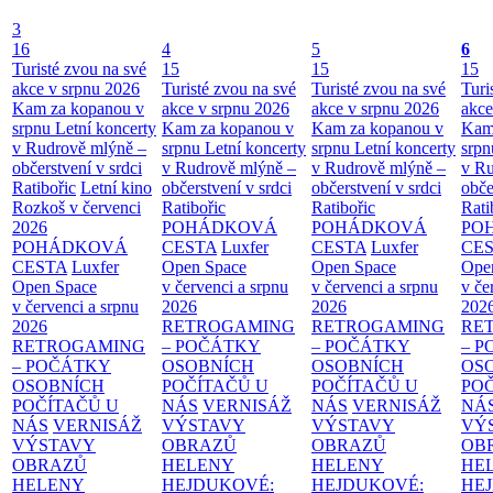
3
16
4
5
6
Turisté zvou na své
15
15
15
akce v srpnu 2026
Turisté zvou na své
Turisté zvou na své
Turi
Kam za kopanou v
akce v srpnu 2026
akce v srpnu 2026
akce
srpnu
Letní koncerty
Kam za kopanou v
Kam za kopanou v
Kam
v Rudrově mlýně –
srpnu
Letní koncerty
srpnu
Letní koncerty
srp
občerstvení v srdci
v Rudrově mlýně –
v Rudrově mlýně –
v Ru
Ratibořic
Letní kino
občerstvení v srdci
občerstvení v srdci
obče
Rozkoš v červenci
Ratibořic
Ratibořic
Rati
2026
POHÁDKOVÁ
POHÁDKOVÁ
PO
POHÁDKOVÁ
CESTA
Luxfer
CESTA
Luxfer
CE
CESTA
Luxfer
Open Space
Open Space
Ope
Open Space
v červenci a srpnu
v červenci a srpnu
v če
v červenci a srpnu
2026
2026
202
2026
RETROGAMING
RETROGAMING
RE
RETROGAMING
– POČÁTKY
– POČÁTKY
– 
– POČÁTKY
OSOBNÍCH
OSOBNÍCH
OS
OSOBNÍCH
POČÍTAČŮ U
POČÍTAČŮ U
PO
POČÍTAČŮ U
NÁS
VERNISÁŽ
NÁS
VERNISÁŽ
NÁ
NÁS
VERNISÁŽ
VÝSTAVY
VÝSTAVY
VÝ
VÝSTAVY
OBRAZŮ
OBRAZŮ
OB
OBRAZŮ
HELENY
HELENY
HE
HELENY
HEJDUKOVÉ:
HEJDUKOVÉ:
HE