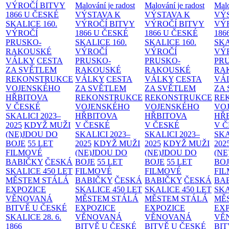
VÝROČÍ BITVY
Malování je radost
Malování je radost
Malo
1866 U ČESKÉ
VÝSTAVA K
VÝSTAVA K
VÝ
SKALICE
160.
VÝROČÍ BITVY
VÝROČÍ BITVY
VÝ
VÝROČÍ
1866 U ČESKÉ
1866 U ČESKÉ
186
PRUSKO-
SKALICE
160.
SKALICE
160.
SK
RAKOUSKÉ
VÝROČÍ
VÝROČÍ
VÝ
VÁLKY
CESTA
PRUSKO-
PRUSKO-
PR
ZA SVĚTLEM
RAKOUSKÉ
RAKOUSKÉ
RA
REKONSTRUKCE
VÁLKY
CESTA
VÁLKY
CESTA
VÁ
VOJENSKÉHO
ZA SVĚTLEM
ZA SVĚTLEM
ZA
HŘBITOVA
REKONSTRUKCE
REKONSTRUKCE
RE
V ČESKÉ
VOJENSKÉHO
VOJENSKÉHO
VO
SKALICI 2023–
HŘBITOVA
HŘBITOVA
HŘ
2025
KDYŽ MUŽI
V ČESKÉ
V ČESKÉ
V 
(NE)JDOU DO
SKALICI 2023–
SKALICI 2023–
SKA
BOJE
55 LET
2025
KDYŽ MUŽI
2025
KDYŽ MUŽI
202
FILMOVÉ
(NE)JDOU DO
(NE)JDOU DO
(NE
BABIČKY
ČESKÁ
BOJE
55 LET
BOJE
55 LET
BO
SKALICE 450 LET
FILMOVÉ
FILMOVÉ
FI
MĚSTEM
STÁLÁ
BABIČKY
ČESKÁ
BABIČKY
ČESKÁ
BA
EXPOZICE
SKALICE 450 LET
SKALICE 450 LET
SKA
VĚNOVANÁ
MĚSTEM
STÁLÁ
MĚSTEM
STÁLÁ
MĚ
BITVĚ U ČESKÉ
EXPOZICE
EXPOZICE
EX
SKALICE 28. 6.
VĚNOVANÁ
VĚNOVANÁ
VĚ
1866
BITVĚ U ČESKÉ
BITVĚ U ČESKÉ
BIT