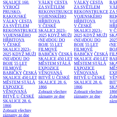
SKALICE
160.
VÁLKY
CESTA
VÁLKY
CESTA
RA
VÝROČÍ
ZA SVĚTLEM
ZA SVĚTLEM
VÁ
PRUSKO-
REKONSTRUKCE
REKONSTRUKCE
ZA
RAKOUSKÉ
VOJENSKÉHO
VOJENSKÉHO
RE
VÁLKY
CESTA
HŘBITOVA
HŘBITOVA
VO
ZA SVĚTLEM
V ČESKÉ
V ČESKÉ
HŘ
REKONSTRUKCE
SKALICI 2023–
SKALICI 2023–
V 
VOJENSKÉHO
2025
KDYŽ MUŽI
2025
KDYŽ MUŽI
SKA
HŘBITOVA
(NE)JDOU DO
(NE)JDOU DO
202
V ČESKÉ
BOJE
55 LET
BOJE
55 LET
(NE
SKALICI 2023–
FILMOVÉ
FILMOVÉ
BO
2025
KDYŽ MUŽI
BABIČKY
ČESKÁ
BABIČKY
ČESKÁ
FI
(NE)JDOU DO
SKALICE 450 LET
SKALICE 450 LET
BA
BOJE
55 LET
MĚSTEM
STÁLÁ
MĚSTEM
STÁLÁ
SKA
FILMOVÉ
EXPOZICE
EXPOZICE
MĚ
BABIČKY
ČESKÁ
VĚNOVANÁ
VĚNOVANÁ
EX
SKALICE 450 LET
BITVĚ U ČESKÉ
BITVĚ U ČESKÉ
VĚ
MĚSTEM
STÁLÁ
SKALICE 28. 6.
SKALICE 28. 6.
BIT
EXPOZICE
1866
1866
SKA
VĚNOVANÁ
Zobrazit všechny
Zobrazit všechny
186
BITVĚ U ČESKÉ
záznamy ze dne
záznamy ze dne
Zobr
SKALICE 28. 6.
zázn
1866
Zobrazit všechny
záznamy ze dne