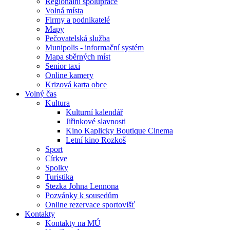
Regionální spolupráce
Volná místa
Firmy a podnikatelé
Mapy
Pečovatelská služba
Munipolis - informační systém
Mapa sběrných míst
Senior taxi
Online kamery
Krizová karta obce
Volný čas
Kultura
Kulturní kalendář
Jiřinkové slavnosti
Kino Kaplicky Boutique Cinema
Letní kino Rozkoš
Sport
Církve
Spolky
Turistika
Stezka Johna Lennona
Pozvánky k sousedům
Online rezervace sportovišť
Kontakty
Kontakty na MÚ