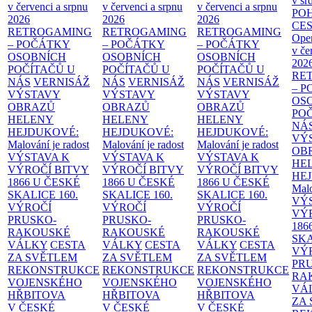
v sr
v červenci a srpnu
v červenci a srpnu
v červenci a srpnu
PO
2026
2026
2026
CE
RETROGAMING
RETROGAMING
RETROGAMING
Ope
– POČÁTKY
– POČÁTKY
– POČÁTKY
v če
OSOBNÍCH
OSOBNÍCH
OSOBNÍCH
202
POČÍTAČŮ U
POČÍTAČŮ U
POČÍTAČŮ U
RE
NÁS
VERNISÁŽ
NÁS
VERNISÁŽ
NÁS
VERNISÁŽ
– 
VÝSTAVY
VÝSTAVY
VÝSTAVY
OS
OBRAZŮ
OBRAZŮ
OBRAZŮ
PO
HELENY
HELENY
HELENY
NÁ
HEJDUKOVÉ:
HEJDUKOVÉ:
HEJDUKOVÉ:
VÝ
Malování je radost
Malování je radost
Malování je radost
OB
VÝSTAVA K
VÝSTAVA K
VÝSTAVA K
HE
VÝROČÍ BITVY
VÝROČÍ BITVY
VÝROČÍ BITVY
HE
1866 U ČESKÉ
1866 U ČESKÉ
1866 U ČESKÉ
Malo
SKALICE
160.
SKALICE
160.
SKALICE
160.
VÝ
VÝROČÍ
VÝROČÍ
VÝROČÍ
VÝ
PRUSKO-
PRUSKO-
PRUSKO-
186
RAKOUSKÉ
RAKOUSKÉ
RAKOUSKÉ
SK
VÁLKY
CESTA
VÁLKY
CESTA
VÁLKY
CESTA
VÝ
ZA SVĚTLEM
ZA SVĚTLEM
ZA SVĚTLEM
PR
REKONSTRUKCE
REKONSTRUKCE
REKONSTRUKCE
RA
VOJENSKÉHO
VOJENSKÉHO
VOJENSKÉHO
VÁ
HŘBITOVA
HŘBITOVA
HŘBITOVA
ZA
V ČESKÉ
V ČESKÉ
V ČESKÉ