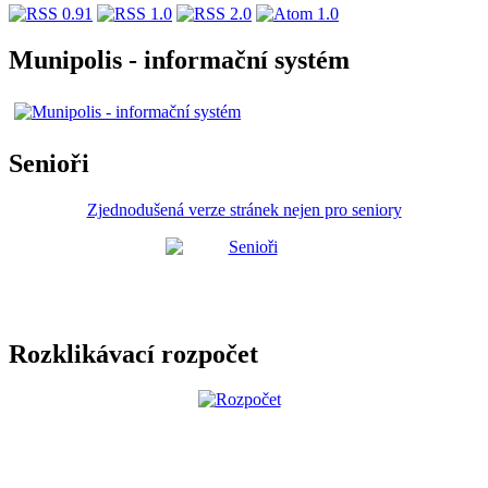
Munipolis - informační systém
Senioři
Zjednodušená verze stránek nejen pro seniory
Rozklikávací rozpočet