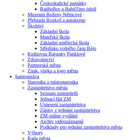
Českoskalické památky
Ratibořice a Babiččino údolí
Muzeum Boženy Němcové
Přehrada Rozkoš a autokemp
Školství
Základní škola
Mateřská škola
Základní umělecká škola
Středisko volného času Bájo
Knihovna Barunky Panklové
Zdravotnictví
Partnerská města
Znak, vlajka a logo města
Samospráva
Starostka a místostarostka
Zastupitelstvo města
Seznam zastupitelů
Jednací řád ZM
Usnesení zastupitelstva
Zápisy z jednání zastupitelstva
ZM online vysílání
Archiv videozáznamů
Podklady pro jednání zastupitelstva města
Výbory
Rada města