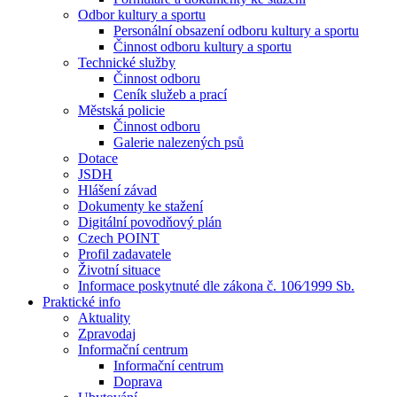
Odbor kultury a sportu
Personální obsazení odboru kultury a sportu
Činnost odboru kultury a sportu
Technické služby
Činnost odboru
Ceník služeb a prací
Městská policie
Činnost odboru
Galerie nalezených psů
Dotace
JSDH
Hlášení závad
Dokumenty ke stažení
Digitální povodňový plán
Czech POINT
Profil zadavatele
Životní situace
Informace poskytnuté dle zákona č. 106⁄1999 Sb.
Praktické info
Aktuality
Zpravodaj
Informační centrum
Informační centrum
Doprava