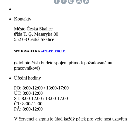
Kontakty
Město Česká Skalice
třída T. G. Masaryka 80
552 03 Česká Skalice
SPOJOVATELKA
+420 491 490 011
(z tohoto čísla budete spojeni přímo k požadovanému
pracovníkovi)
Úřední hodiny
PO: 8:00-12:00 / 13:00-17:00
ÚT: 8:00-12:00
ST: 8:00-12:00 / 13:00-17:00
ČT: 8:00-12:00
PÁ: 8:00-12:00
V červenci a srpnu je úřad každý pátek pro veřejnost uzavřen