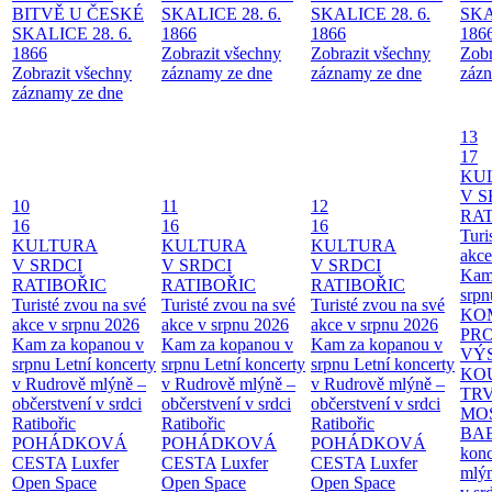
BITVĚ U ČESKÉ
SKALICE 28. 6.
SKALICE 28. 6.
SKA
SKALICE 28. 6.
1866
1866
186
1866
Zobrazit všechny
Zobrazit všechny
Zobr
Zobrazit všechny
záznamy ze dne
záznamy ze dne
zázn
záznamy ze dne
13
17
KU
V S
10
11
12
RAT
16
16
16
Turi
KULTURA
KULTURA
KULTURA
akce
V SRDCI
V SRDCI
V SRDCI
Kam
RATIBOŘIC
RATIBOŘIC
RATIBOŘIC
srpn
Turisté zvou na své
Turisté zvou na své
Turisté zvou na své
KO
akce v srpnu 2026
akce v srpnu 2026
akce v srpnu 2026
PR
Kam za kopanou v
Kam za kopanou v
Kam za kopanou v
VÝ
srpnu
Letní koncerty
srpnu
Letní koncerty
srpnu
Letní koncerty
KO
v Rudrově mlýně –
v Rudrově mlýně –
v Rudrově mlýně –
TR
občerstvení v srdci
občerstvení v srdci
občerstvení v srdci
MO
Ratibořic
Ratibořic
Ratibořic
BA
POHÁDKOVÁ
POHÁDKOVÁ
POHÁDKOVÁ
konc
CESTA
Luxfer
CESTA
Luxfer
CESTA
Luxfer
mlýn
Open Space
Open Space
Open Space