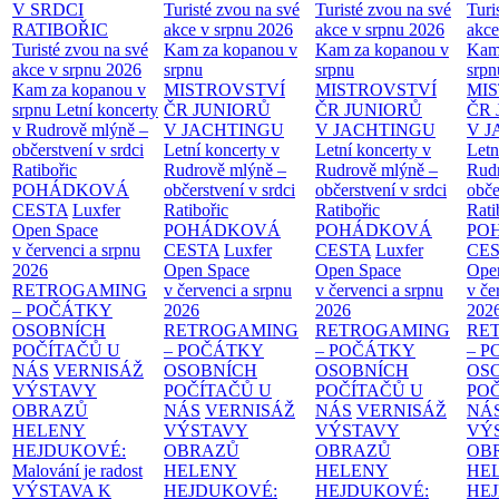
V SRDCI
Turisté zvou na své
Turisté zvou na své
Turi
RATIBOŘIC
akce v srpnu 2026
akce v srpnu 2026
akce
Turisté zvou na své
Kam za kopanou v
Kam za kopanou v
Kam
akce v srpnu 2026
srpnu
srpnu
srpn
Kam za kopanou v
MISTROVSTVÍ
MISTROVSTVÍ
MI
srpnu
Letní koncerty
ČR JUNIORŮ
ČR JUNIORŮ
ČR 
v Rudrově mlýně –
V JACHTINGU
V JACHTINGU
V 
občerstvení v srdci
Letní koncerty v
Letní koncerty v
Letn
Ratibořic
Rudrově mlýně –
Rudrově mlýně –
Rud
POHÁDKOVÁ
občerstvení v srdci
občerstvení v srdci
obče
CESTA
Luxfer
Ratibořic
Ratibořic
Rati
Open Space
POHÁDKOVÁ
POHÁDKOVÁ
PO
v červenci a srpnu
CESTA
Luxfer
CESTA
Luxfer
CE
2026
Open Space
Open Space
Ope
RETROGAMING
v červenci a srpnu
v červenci a srpnu
v če
– POČÁTKY
2026
2026
202
OSOBNÍCH
RETROGAMING
RETROGAMING
RE
POČÍTAČŮ U
– POČÁTKY
– POČÁTKY
– 
NÁS
VERNISÁŽ
OSOBNÍCH
OSOBNÍCH
OS
VÝSTAVY
POČÍTAČŮ U
POČÍTAČŮ U
PO
OBRAZŮ
NÁS
VERNISÁŽ
NÁS
VERNISÁŽ
NÁ
HELENY
VÝSTAVY
VÝSTAVY
VÝ
HEJDUKOVÉ:
OBRAZŮ
OBRAZŮ
OB
Malování je radost
HELENY
HELENY
HE
VÝSTAVA K
HEJDUKOVÉ:
HEJDUKOVÉ:
HE