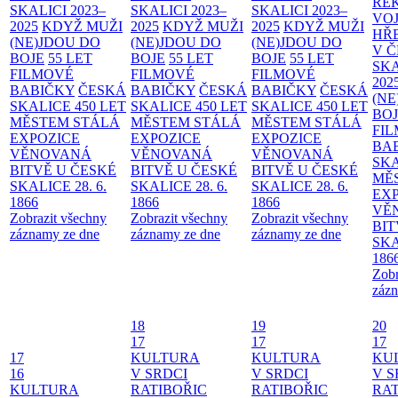
RE
SKALICI 2023–
SKALICI 2023–
SKALICI 2023–
VO
2025
KDYŽ MUŽI
2025
KDYŽ MUŽI
2025
KDYŽ MUŽI
HŘ
(NE)JDOU DO
(NE)JDOU DO
(NE)JDOU DO
V 
BOJE
55 LET
BOJE
55 LET
BOJE
55 LET
SKA
FILMOVÉ
FILMOVÉ
FILMOVÉ
202
BABIČKY
ČESKÁ
BABIČKY
ČESKÁ
BABIČKY
ČESKÁ
(NE
SKALICE 450 LET
SKALICE 450 LET
SKALICE 450 LET
BO
MĚSTEM
STÁLÁ
MĚSTEM
STÁLÁ
MĚSTEM
STÁLÁ
FI
EXPOZICE
EXPOZICE
EXPOZICE
BA
VĚNOVANÁ
VĚNOVANÁ
VĚNOVANÁ
SKA
BITVĚ U ČESKÉ
BITVĚ U ČESKÉ
BITVĚ U ČESKÉ
MĚ
SKALICE 28. 6.
SKALICE 28. 6.
SKALICE 28. 6.
EX
1866
1866
1866
VĚ
Zobrazit všechny
Zobrazit všechny
Zobrazit všechny
BIT
záznamy ze dne
záznamy ze dne
záznamy ze dne
SKA
186
Zobr
zázn
18
19
20
17
17
17
17
KULTURA
KULTURA
KU
16
V SRDCI
V SRDCI
V S
KULTURA
RATIBOŘIC
RATIBOŘIC
RAT