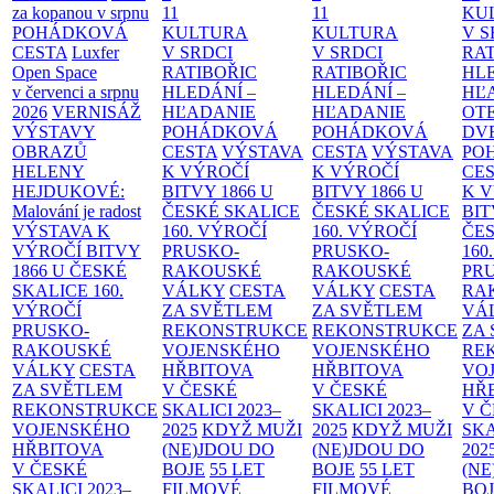
za kopanou v srpnu
11
11
KU
POHÁDKOVÁ
KULTURA
KULTURA
V S
CESTA
Luxfer
V SRDCI
V SRDCI
RAT
Open Space
RATIBOŘIC
RATIBOŘIC
HLE
v červenci a srpnu
HLEDÁNÍ –
HLEDÁNÍ –
HĽ
2026
VERNISÁŽ
HĽADANIE
HĽADANIE
OT
VÝSTAVY
POHÁDKOVÁ
POHÁDKOVÁ
DV
OBRAZŮ
CESTA
VÝSTAVA
CESTA
VÝSTAVA
PO
HELENY
K VÝROČÍ
K VÝROČÍ
CE
HEJDUKOVÉ:
BITVY 1866 U
BITVY 1866 U
K 
Malování je radost
ČESKÉ SKALICE
ČESKÉ SKALICE
BIT
VÝSTAVA K
160. VÝROČÍ
160. VÝROČÍ
ČES
VÝROČÍ BITVY
PRUSKO-
PRUSKO-
160
1866 U ČESKÉ
RAKOUSKÉ
RAKOUSKÉ
PR
SKALICE
160.
VÁLKY
CESTA
VÁLKY
CESTA
RA
VÝROČÍ
ZA SVĚTLEM
ZA SVĚTLEM
VÁ
PRUSKO-
REKONSTRUKCE
REKONSTRUKCE
ZA
RAKOUSKÉ
VOJENSKÉHO
VOJENSKÉHO
RE
VÁLKY
CESTA
HŘBITOVA
HŘBITOVA
VO
ZA SVĚTLEM
V ČESKÉ
V ČESKÉ
HŘ
REKONSTRUKCE
SKALICI 2023–
SKALICI 2023–
V 
VOJENSKÉHO
2025
KDYŽ MUŽI
2025
KDYŽ MUŽI
SKA
HŘBITOVA
(NE)JDOU DO
(NE)JDOU DO
202
V ČESKÉ
BOJE
55 LET
BOJE
55 LET
(NE
SKALICI 2023–
FILMOVÉ
FILMOVÉ
BO