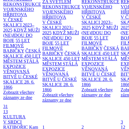
ZA SVĚTLEM
REKONSTRUKCE
RE
REKONSTRUKCE
REKONSTRUKCE
VOJENSKÉHO
VO
VOJENSKÉHO
VOJENSKÉHO
HŘBITOVA
HŘ
HŘBITOVA
HŘBITOVA
V ČESKÉ
V 
V ČESKÉ
V ČESKÉ
SKALICI 2023–
SKA
SKALICI 2023–
SKALICI 2023–
2025
KDYŽ MUŽI
202
2025
KDYŽ MUŽI
2025
KDYŽ MUŽI
(NE)JDOU DO
(NE
(NE)JDOU DO
(NE)JDOU DO
BOJE
55 LET
BO
BOJE
55 LET
BOJE
55 LET
FILMOVÉ
FI
FILMOVÉ
FILMOVÉ
BABIČKY
ČESKÁ
BA
BABIČKY
ČESKÁ
BABIČKY
ČESKÁ
SKALICE 450 LET
SKA
SKALICE 450 LET
SKALICE 450 LET
MĚSTEM
STÁLÁ
MĚ
MĚSTEM
STÁLÁ
MĚSTEM
STÁLÁ
EXPOZICE
EX
EXPOZICE
EXPOZICE
VĚNOVANÁ
VĚ
VĚNOVANÁ
VĚNOVANÁ
BITVĚ U ČESKÉ
BIT
BITVĚ U ČESKÉ
BITVĚ U ČESKÉ
SKALICE 28. 6.
SKA
SKALICE 28. 6.
SKALICE 28. 6.
1866
186
1866
1866
Zobrazit všechny
Zobr
Zobrazit všechny
Zobrazit všechny
záznamy ze dne
zázn
záznamy ze dne
záznamy ze dne
31
13
KULTURA
V SRDCI
3
RATIBOŘIC
Kam
1
2
12