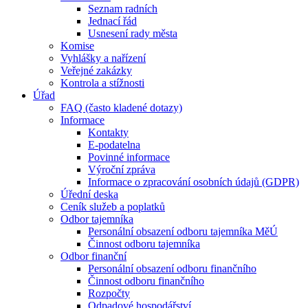
Seznam radních
Jednací řád
Usnesení rady města
Komise
Vyhlášky a nařízení
Veřejné zakázky
Kontrola a stížnosti
Úřad
FAQ (často kladené dotazy)
Informace
Kontakty
E-podatelna
Povinné informace
Výroční zpráva
Informace o zpracování osobních údajů (GDPR)
Úřední deska
Ceník služeb a poplatků
Odbor tajemníka
Personální obsazení odboru tajemníka MěÚ
Činnost odboru tajemníka
Odbor finanční
Personální obsazení odboru finančního
Činnost odboru finančního
Rozpočty
Odpadové hospodářství