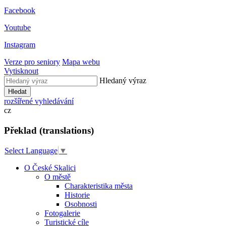
Facebook
Youtube
Instagram
Verze pro seniory
Mapa webu
Vytisknout
Hledaný výraz
Hledat
rozšířené vyhledávání
cz
Překlad (translations)
Select Language
▼
O České Skalici
O městě
Charakteristika města
Historie
Osobnosti
Fotogalerie
Turistické cíle