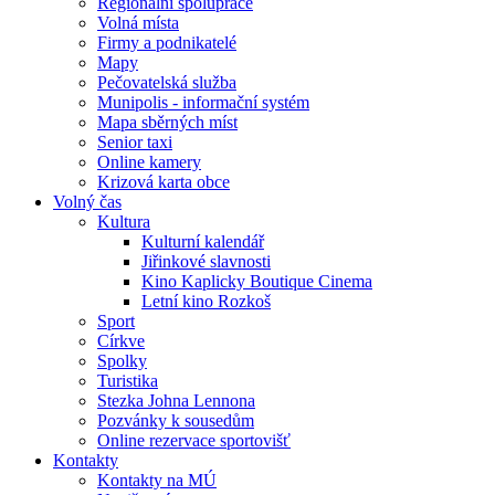
Regionální spolupráce
Volná místa
Firmy a podnikatelé
Mapy
Pečovatelská služba
Munipolis - informační systém
Mapa sběrných míst
Senior taxi
Online kamery
Krizová karta obce
Volný čas
Kultura
Kulturní kalendář
Jiřinkové slavnosti
Kino Kaplicky Boutique Cinema
Letní kino Rozkoš
Sport
Církve
Spolky
Turistika
Stezka Johna Lennona
Pozvánky k sousedům
Online rezervace sportovišť
Kontakty
Kontakty na MÚ