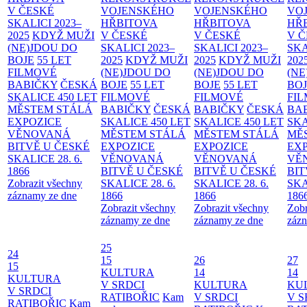
V ČESKÉ
VOJENSKÉHO
VOJENSKÉHO
VO
SKALICI 2023–
HŘBITOVA
HŘBITOVA
HŘ
2025
KDYŽ MUŽI
V ČESKÉ
V ČESKÉ
V 
(NE)JDOU DO
SKALICI 2023–
SKALICI 2023–
SKA
BOJE
55 LET
2025
KDYŽ MUŽI
2025
KDYŽ MUŽI
202
FILMOVÉ
(NE)JDOU DO
(NE)JDOU DO
(NE
BABIČKY
ČESKÁ
BOJE
55 LET
BOJE
55 LET
BO
SKALICE 450 LET
FILMOVÉ
FILMOVÉ
FI
MĚSTEM
STÁLÁ
BABIČKY
ČESKÁ
BABIČKY
ČESKÁ
BA
EXPOZICE
SKALICE 450 LET
SKALICE 450 LET
SKA
VĚNOVANÁ
MĚSTEM
STÁLÁ
MĚSTEM
STÁLÁ
MĚ
BITVĚ U ČESKÉ
EXPOZICE
EXPOZICE
EX
SKALICE 28. 6.
VĚNOVANÁ
VĚNOVANÁ
VĚ
1866
BITVĚ U ČESKÉ
BITVĚ U ČESKÉ
BIT
Zobrazit všechny
SKALICE 28. 6.
SKALICE 28. 6.
SKA
záznamy ze dne
1866
1866
186
Zobrazit všechny
Zobrazit všechny
Zobr
záznamy ze dne
záznamy ze dne
zázn
25
24
15
26
27
15
KULTURA
14
14
KULTURA
V SRDCI
KULTURA
KU
V SRDCI
RATIBOŘIC
Kam
V SRDCI
V S
RATIBOŘIC
Kam