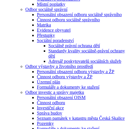
Místní poplatky
Odbor sociálně správní
Personální obsazení odboru sociálně správního
Činnost odboru sociálně správního
Matrika
Evidence obyvatel
Přestupky
Sociální poradenství
Sociálně právní ochrana dětí
Standardy kvality sociálně-právní ochrany
dětí
Adresář poskytovatelů sociálních služeb
Odbor výstavby a životního prostředí
Personální obsazení odboru výstavby a ŽP
Činnost odboru výstavby a ŽP
Územní plán
Formuláře a dokumenty ke stažení
Odbor investic a správy majetku
Personální obsazení OISM
Činnost odboru
Investiční akce
Správa budov
Seznam památek v katastru města Česká Skalice
Pozemky
Formuláře a dokumenty ke stažení