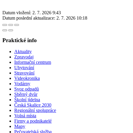
Datum vložení:
2. 7. 2026 9:43
Datum poslední aktualizace:
2. 7. 2026 10:18
Praktické info
Aktuality
Zpravodaj
Informační centrum
Ubytování
Stravování
Videokronika
Vodárny
Svoz odpadů
Sběrný dvůr
Školní jídelna
Česká Skalice 2030
Regionální spolupráce
Volná místa
Firmy a podnikatelé
Mapy
Pečovatelská služba