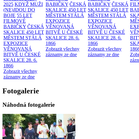
2025
KDYŽ MUŽI
BABIČKY
ČESKÁ
BABIČKY
ČESKÁ
FI
(NE)JDOU DO
SKALICE 450 LET
SKALICE 450 LET
BA
BOJE
55 LET
MĚSTEM
STÁLÁ
MĚSTEM
STÁLÁ
SKA
FILMOVÉ
EXPOZICE
EXPOZICE
MĚ
BABIČKY
ČESKÁ
VĚNOVANÁ
VĚNOVANÁ
EX
SKALICE 450 LET
BITVĚ U ČESKÉ
BITVĚ U ČESKÉ
VĚ
MĚSTEM
STÁLÁ
SKALICE 28. 6.
SKALICE 28. 6.
BIT
EXPOZICE
1866
1866
SKA
VĚNOVANÁ
Zobrazit všechny
Zobrazit všechny
186
BITVĚ U ČESKÉ
záznamy ze dne
záznamy ze dne
Zobr
SKALICE 28. 6.
zázn
1866
Zobrazit všechny
záznamy ze dne
Fotogalerie
Náhodná fotogalerie