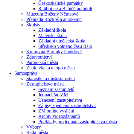
Českoskalické památky
Ratibořice a Babiččino údolí
Muzeum Boženy Němcové
Přehrada Rozkoš a autokemp
Školství
Základní škola
Mateřská škola
Základní umělecká škola
Středisko volného času Bájo
Knihovna Barunky Panklové
Zdravotnictví
Partnerská města
Znak, vlajka a logo města
Samospráva
Starostka a místostarostka
Zastupitelstvo města
Seznam zastupitelů
Jednací řád ZM
Usnesení zastupitelstva
Zápisy z jednání zastupitelstva
ZM online vysílání
Archiv videozáznamů
Podklady pro jednání zastupitelstva města
Výbory
Rada města