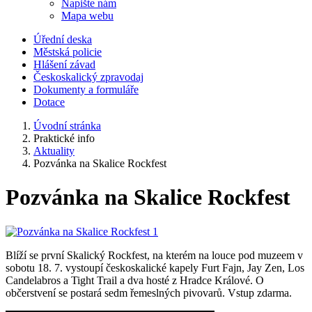
Napište nám
Mapa webu
Úřední deska
Městská policie
Hlášení závad
Českoskalický zpravodaj
Dokumenty a formuláře
Dotace
Úvodní stránka
Praktické info
Aktuality
Pozvánka na Skalice Rockfest
Pozvánka na Skalice Rockfest
Blíží se první Skalický Rockfest, na kterém na louce pod muzeem v
sobotu 18. 7. vystoupí českoskalické kapely Furt Fajn, Jay Zen, Los
Candelabros a Tight Trail a dva hosté z Hradce Králové. O
občerstvení se postará sedm řemeslných pivovarů. Vstup zdarma.