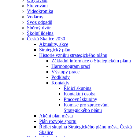
Ubytování
Stravování
Videokronika
Vodárny
Svoz odpadů
Sběrný dvůr
Školní jídelna
Česká Skalice 2030
Aktuality, akce
Strategický plán
Historie vzniku strategického plánu
Základní informace o Strategickém plánu
Harmonogram prací
Výstupy práce
Podklady
Kontakty
Řídicí skupina
Kontaktní osoba
Pracovní skupiny
Komise pro zpracování
Strategického plánu
Akční plán města
Plán rozvoje sportu
Řídící skupina Strategického plánu města Česká
Skalice