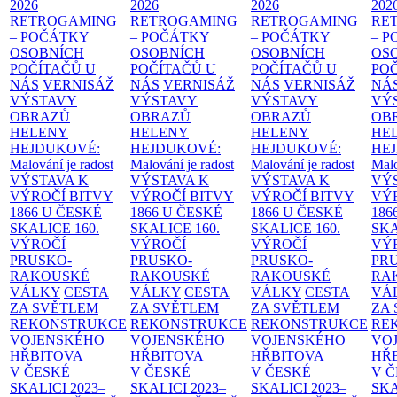
2026
2026
2026
202
RETROGAMING
RETROGAMING
RETROGAMING
RE
– POČÁTKY
– POČÁTKY
– POČÁTKY
– 
OSOBNÍCH
OSOBNÍCH
OSOBNÍCH
OS
POČÍTAČŮ U
POČÍTAČŮ U
POČÍTAČŮ U
PO
NÁS
VERNISÁŽ
NÁS
VERNISÁŽ
NÁS
VERNISÁŽ
NÁ
VÝSTAVY
VÝSTAVY
VÝSTAVY
VÝ
OBRAZŮ
OBRAZŮ
OBRAZŮ
OB
HELENY
HELENY
HELENY
HE
HEJDUKOVÉ:
HEJDUKOVÉ:
HEJDUKOVÉ:
HE
Malování je radost
Malování je radost
Malování je radost
Malo
VÝSTAVA K
VÝSTAVA K
VÝSTAVA K
VÝ
VÝROČÍ BITVY
VÝROČÍ BITVY
VÝROČÍ BITVY
VÝ
1866 U ČESKÉ
1866 U ČESKÉ
1866 U ČESKÉ
186
SKALICE
160.
SKALICE
160.
SKALICE
160.
SK
VÝROČÍ
VÝROČÍ
VÝROČÍ
VÝ
PRUSKO-
PRUSKO-
PRUSKO-
PR
RAKOUSKÉ
RAKOUSKÉ
RAKOUSKÉ
RA
VÁLKY
CESTA
VÁLKY
CESTA
VÁLKY
CESTA
VÁ
ZA SVĚTLEM
ZA SVĚTLEM
ZA SVĚTLEM
ZA
REKONSTRUKCE
REKONSTRUKCE
REKONSTRUKCE
RE
VOJENSKÉHO
VOJENSKÉHO
VOJENSKÉHO
VO
HŘBITOVA
HŘBITOVA
HŘBITOVA
HŘ
V ČESKÉ
V ČESKÉ
V ČESKÉ
V 
SKALICI 2023–
SKALICI 2023–
SKALICI 2023–
SKA