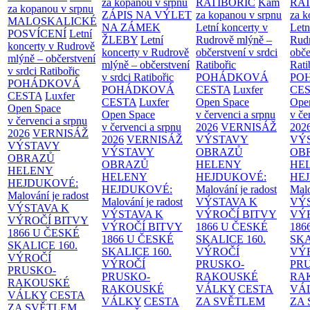
za kopanou v srpnu
RATIBOŘIC
Kam
RAT
za kopanou v srpnu
ZÁPIS NA VÝLET
za kopanou v srpnu
za k
MALOSKALICKÉ
NA ZÁMEK
Letní koncerty v
Letn
POSVÍCENÍ
Letní
ŽLEBY
Letní
Rudrově mlýně –
Rud
koncerty v Rudrově
koncerty v Rudrově
občerstvení v srdci
obče
mlýně – občerstvení
mlýně – občerstvení
Ratibořic
Rati
v srdci Ratibořic
v srdci Ratibořic
POHÁDKOVÁ
PO
POHÁDKOVÁ
POHÁDKOVÁ
CESTA
Luxfer
CE
CESTA
Luxfer
CESTA
Luxfer
Open Space
Ope
Open Space
Open Space
v červenci a srpnu
v če
v červenci a srpnu
v červenci a srpnu
2026
VERNISÁŽ
202
2026
VERNISÁŽ
2026
VERNISÁŽ
VÝSTAVY
VÝ
VÝSTAVY
VÝSTAVY
OBRAZŮ
OB
OBRAZŮ
OBRAZŮ
HELENY
HE
HELENY
HELENY
HEJDUKOVÉ:
HE
HEJDUKOVÉ:
HEJDUKOVÉ:
Malování je radost
Malo
Malování je radost
Malování je radost
VÝSTAVA K
VÝ
VÝSTAVA K
VÝSTAVA K
VÝROČÍ BITVY
VÝ
VÝROČÍ BITVY
VÝROČÍ BITVY
1866 U ČESKÉ
186
1866 U ČESKÉ
1866 U ČESKÉ
SKALICE
160.
SK
SKALICE
160.
SKALICE
160.
VÝROČÍ
VÝ
VÝROČÍ
VÝROČÍ
PRUSKO-
PR
PRUSKO-
PRUSKO-
RAKOUSKÉ
RA
RAKOUSKÉ
RAKOUSKÉ
VÁLKY
CESTA
VÁ
VÁLKY
CESTA
VÁLKY
CESTA
ZA SVĚTLEM
ZA
ZA SVĚTLEM