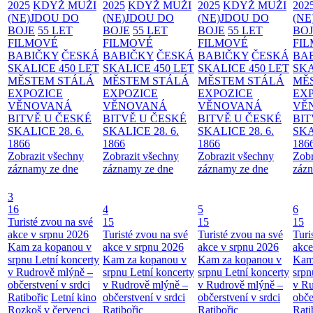
2025
KDYŽ MUŽI
2025
KDYŽ MUŽI
2025
KDYŽ MUŽI
202
(NE)JDOU DO
(NE)JDOU DO
(NE)JDOU DO
(NE
BOJE
55 LET
BOJE
55 LET
BOJE
55 LET
BO
FILMOVÉ
FILMOVÉ
FILMOVÉ
FI
BABIČKY
ČESKÁ
BABIČKY
ČESKÁ
BABIČKY
ČESKÁ
BA
SKALICE 450 LET
SKALICE 450 LET
SKALICE 450 LET
SKA
MĚSTEM
STÁLÁ
MĚSTEM
STÁLÁ
MĚSTEM
STÁLÁ
MĚ
EXPOZICE
EXPOZICE
EXPOZICE
EX
VĚNOVANÁ
VĚNOVANÁ
VĚNOVANÁ
VĚ
BITVĚ U ČESKÉ
BITVĚ U ČESKÉ
BITVĚ U ČESKÉ
BIT
SKALICE 28. 6.
SKALICE 28. 6.
SKALICE 28. 6.
SKA
1866
1866
1866
186
Zobrazit všechny
Zobrazit všechny
Zobrazit všechny
Zobr
záznamy ze dne
záznamy ze dne
záznamy ze dne
zázn
3
16
4
5
6
Turisté zvou na své
15
15
15
akce v srpnu 2026
Turisté zvou na své
Turisté zvou na své
Turi
Kam za kopanou v
akce v srpnu 2026
akce v srpnu 2026
akce
srpnu
Letní koncerty
Kam za kopanou v
Kam za kopanou v
Kam
v Rudrově mlýně –
srpnu
Letní koncerty
srpnu
Letní koncerty
srp
občerstvení v srdci
v Rudrově mlýně –
v Rudrově mlýně –
v Ru
Ratibořic
Letní kino
občerstvení v srdci
občerstvení v srdci
obče
Rozkoš v červenci
Ratibořic
Ratibořic
Rati