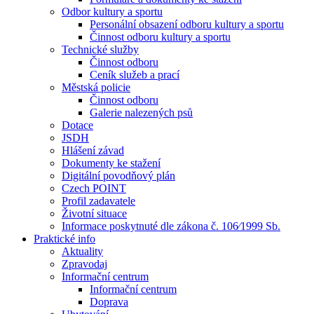
Odbor kultury a sportu
Personální obsazení odboru kultury a sportu
Činnost odboru kultury a sportu
Technické služby
Činnost odboru
Ceník služeb a prací
Městská policie
Činnost odboru
Galerie nalezených psů
Dotace
JSDH
Hlášení závad
Dokumenty ke stažení
Digitální povodňový plán
Czech POINT
Profil zadavatele
Životní situace
Informace poskytnuté dle zákona č. 106⁄1999 Sb.
Praktické info
Aktuality
Zpravodaj
Informační centrum
Informační centrum
Doprava