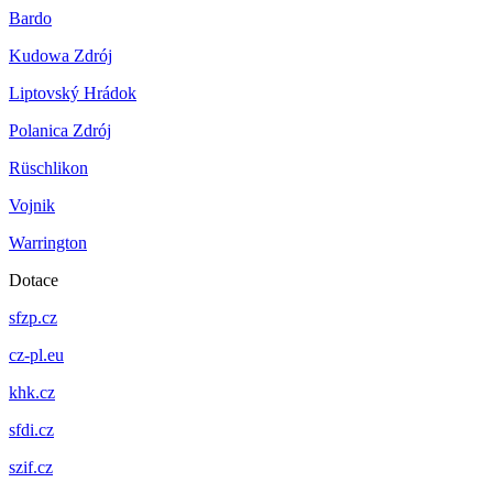
Bardo
Kudowa Zdrój
Liptovský Hrádok
Polanica Zdrój
Rüschlikon
Vojnik
Warrington
Dotace
sfzp.cz
cz-pl.eu
khk.cz
sfdi.cz
szif.cz