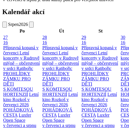
Kalendář akcí
Srpen
2026
Po
Út
St
27
28
29
30
16
16
16
16
Přípravná kopaná v
Přípravná kopaná v
Přípravná kopaná v
Příp
červenci
Letní
červenci
Letní
červenci
Letní
červ
koncerty v Rudrově
koncerty v Rudrově
koncerty v Rudrově
konc
mlýně – občerstvení
mlýně – občerstvení
mlýně – občerstvení
mlýn
v srdci Ratibořic
v srdci Ratibořic
v srdci Ratibořic
v sr
PROHLÍDKY
PROHLÍDKY
PROHLÍDKY
PR
ZÁMKU PRO
ZÁMKU PRO
ZÁMKU PRO
ZÁ
DĚTI
DĚTI
DĚTI
DĚT
S KOMTESOU
S KOMTESOU
S KOMTESOU
S 
HORTENZIÍ
Letní
HORTENZIÍ
Letní
HORTENZIÍ
Letní
HOR
kino Rozkoš v
kino Rozkoš v
kino Rozkoš v
kino
červenci 2026
červenci 2026
červenci 2026
červ
POHÁDKOVÁ
POHÁDKOVÁ
POHÁDKOVÁ
PO
CESTA
Luxfer
CESTA
Luxfer
CESTA
Luxfer
CE
Open Space
Open Space
Open Space
Ope
v červenci a srpnu
v červenci a srpnu
v červenci a srpnu
v če