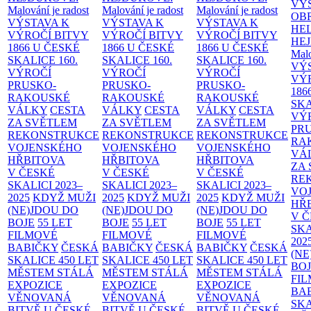
VÝ
Malování je radost
Malování je radost
Malování je radost
OB
VÝSTAVA K
VÝSTAVA K
VÝSTAVA K
HE
VÝROČÍ BITVY
VÝROČÍ BITVY
VÝROČÍ BITVY
HE
1866 U ČESKÉ
1866 U ČESKÉ
1866 U ČESKÉ
Malo
SKALICE
160.
SKALICE
160.
SKALICE
160.
VÝ
VÝROČÍ
VÝROČÍ
VÝROČÍ
VÝ
PRUSKO-
PRUSKO-
PRUSKO-
186
RAKOUSKÉ
RAKOUSKÉ
RAKOUSKÉ
SK
VÁLKY
CESTA
VÁLKY
CESTA
VÁLKY
CESTA
VÝ
ZA SVĚTLEM
ZA SVĚTLEM
ZA SVĚTLEM
PR
REKONSTRUKCE
REKONSTRUKCE
REKONSTRUKCE
RA
VOJENSKÉHO
VOJENSKÉHO
VOJENSKÉHO
VÁ
HŘBITOVA
HŘBITOVA
HŘBITOVA
ZA
V ČESKÉ
V ČESKÉ
V ČESKÉ
RE
SKALICI 2023–
SKALICI 2023–
SKALICI 2023–
VO
2025
KDYŽ MUŽI
2025
KDYŽ MUŽI
2025
KDYŽ MUŽI
HŘ
(NE)JDOU DO
(NE)JDOU DO
(NE)JDOU DO
V 
BOJE
55 LET
BOJE
55 LET
BOJE
55 LET
SKA
FILMOVÉ
FILMOVÉ
FILMOVÉ
202
BABIČKY
ČESKÁ
BABIČKY
ČESKÁ
BABIČKY
ČESKÁ
(NE
SKALICE 450 LET
SKALICE 450 LET
SKALICE 450 LET
BO
MĚSTEM
STÁLÁ
MĚSTEM
STÁLÁ
MĚSTEM
STÁLÁ
FI
EXPOZICE
EXPOZICE
EXPOZICE
BA
VĚNOVANÁ
VĚNOVANÁ
VĚNOVANÁ
SKA
BITVĚ U ČESKÉ
BITVĚ U ČESKÉ
BITVĚ U ČESKÉ