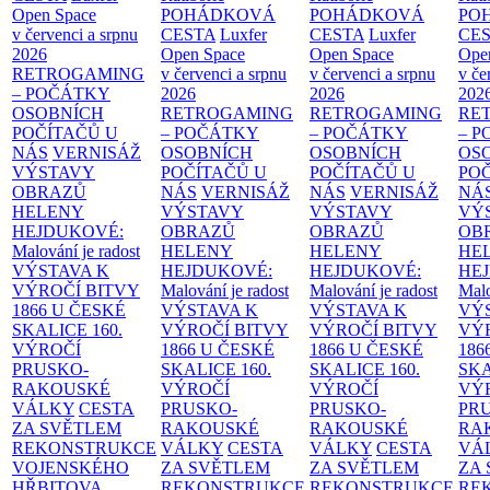
Open Space
POHÁDKOVÁ
POHÁDKOVÁ
PO
v červenci a srpnu
CESTA
Luxfer
CESTA
Luxfer
CE
2026
Open Space
Open Space
Ope
RETROGAMING
v červenci a srpnu
v červenci a srpnu
v če
– POČÁTKY
2026
2026
202
OSOBNÍCH
RETROGAMING
RETROGAMING
RE
POČÍTAČŮ U
– POČÁTKY
– POČÁTKY
– 
NÁS
VERNISÁŽ
OSOBNÍCH
OSOBNÍCH
OS
VÝSTAVY
POČÍTAČŮ U
POČÍTAČŮ U
PO
OBRAZŮ
NÁS
VERNISÁŽ
NÁS
VERNISÁŽ
NÁ
HELENY
VÝSTAVY
VÝSTAVY
VÝ
HEJDUKOVÉ:
OBRAZŮ
OBRAZŮ
OB
Malování je radost
HELENY
HELENY
HE
VÝSTAVA K
HEJDUKOVÉ:
HEJDUKOVÉ:
HE
VÝROČÍ BITVY
Malování je radost
Malování je radost
Malo
1866 U ČESKÉ
VÝSTAVA K
VÝSTAVA K
VÝ
SKALICE
160.
VÝROČÍ BITVY
VÝROČÍ BITVY
VÝ
VÝROČÍ
1866 U ČESKÉ
1866 U ČESKÉ
186
PRUSKO-
SKALICE
160.
SKALICE
160.
SK
RAKOUSKÉ
VÝROČÍ
VÝROČÍ
VÝ
VÁLKY
CESTA
PRUSKO-
PRUSKO-
PR
ZA SVĚTLEM
RAKOUSKÉ
RAKOUSKÉ
RA
REKONSTRUKCE
VÁLKY
CESTA
VÁLKY
CESTA
VÁ
VOJENSKÉHO
ZA SVĚTLEM
ZA SVĚTLEM
ZA
HŘBITOVA
REKONSTRUKCE
REKONSTRUKCE
RE