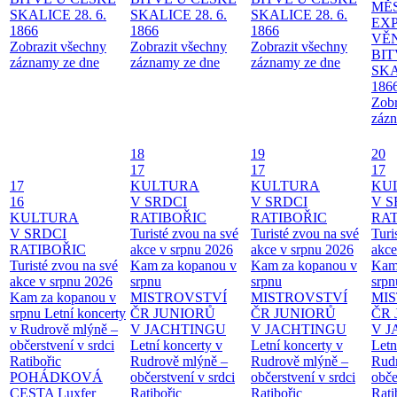
MĚ
SKALICE 28. 6.
SKALICE 28. 6.
SKALICE 28. 6.
EX
1866
1866
1866
VĚ
Zobrazit všechny
Zobrazit všechny
Zobrazit všechny
BIT
záznamy ze dne
záznamy ze dne
záznamy ze dne
SKA
186
Zobr
zázn
18
19
20
17
17
17
17
KULTURA
KULTURA
KU
16
V SRDCI
V SRDCI
V S
KULTURA
RATIBOŘIC
RATIBOŘIC
RAT
V SRDCI
Turisté zvou na své
Turisté zvou na své
Turi
RATIBOŘIC
akce v srpnu 2026
akce v srpnu 2026
akce
Turisté zvou na své
Kam za kopanou v
Kam za kopanou v
Kam
akce v srpnu 2026
srpnu
srpnu
srpn
Kam za kopanou v
MISTROVSTVÍ
MISTROVSTVÍ
MI
srpnu
Letní koncerty
ČR JUNIORŮ
ČR JUNIORŮ
ČR 
v Rudrově mlýně –
V JACHTINGU
V JACHTINGU
V 
občerstvení v srdci
Letní koncerty v
Letní koncerty v
Letn
Ratibořic
Rudrově mlýně –
Rudrově mlýně –
Rud
POHÁDKOVÁ
občerstvení v srdci
občerstvení v srdci
obče
CESTA
Luxfer
Ratibořic
Ratibořic
Rati