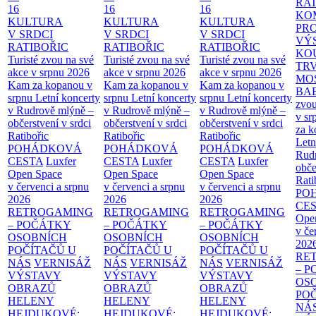
RAT
16
16
16
KO
KULTURA
KULTURA
KULTURA
PR
V SRDCI
V SRDCI
V SRDCI
VÝ
RATIBOŘIC
RATIBOŘIC
RATIBOŘIC
KO
Turisté zvou na své
Turisté zvou na své
Turisté zvou na své
TR
akce v srpnu 2026
akce v srpnu 2026
akce v srpnu 2026
MO
Kam za kopanou v
Kam za kopanou v
Kam za kopanou v
BA
srpnu
Letní koncerty
srpnu
Letní koncerty
srpnu
Letní koncerty
zvou
v Rudrově mlýně –
v Rudrově mlýně –
v Rudrově mlýně –
v sr
občerstvení v srdci
občerstvení v srdci
občerstvení v srdci
za k
Ratibořic
Ratibořic
Ratibořic
Letn
POHÁDKOVÁ
POHÁDKOVÁ
POHÁDKOVÁ
Rud
CESTA
Luxfer
CESTA
Luxfer
CESTA
Luxfer
obče
Open Space
Open Space
Open Space
Rati
v červenci a srpnu
v červenci a srpnu
v červenci a srpnu
PO
2026
2026
2026
CE
RETROGAMING
RETROGAMING
RETROGAMING
Ope
– POČÁTKY
– POČÁTKY
– POČÁTKY
v če
OSOBNÍCH
OSOBNÍCH
OSOBNÍCH
202
POČÍTAČŮ U
POČÍTAČŮ U
POČÍTAČŮ U
RE
NÁS
VERNISÁŽ
NÁS
VERNISÁŽ
NÁS
VERNISÁŽ
– 
VÝSTAVY
VÝSTAVY
VÝSTAVY
OS
OBRAZŮ
OBRAZŮ
OBRAZŮ
PO
HELENY
HELENY
HELENY
NÁ
HEJDUKOVÉ:
HEJDUKOVÉ:
HEJDUKOVÉ: