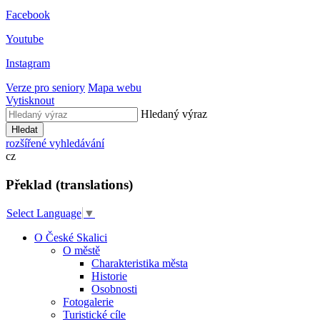
Facebook
Youtube
Instagram
Verze pro seniory
Mapa webu
Vytisknout
Hledaný výraz
Hledat
rozšířené vyhledávání
cz
Překlad (translations)
Select Language
▼
O České Skalici
O městě
Charakteristika města
Historie
Osobnosti
Fotogalerie
Turistické cíle