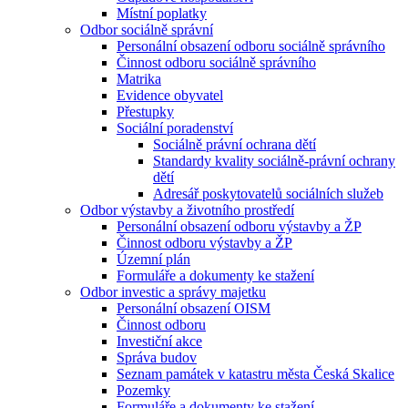
Místní poplatky
Odbor sociálně správní
Personální obsazení odboru sociálně správního
Činnost odboru sociálně správního
Matrika
Evidence obyvatel
Přestupky
Sociální poradenství
Sociálně právní ochrana dětí
Standardy kvality sociálně-právní ochrany
dětí
Adresář poskytovatelů sociálních služeb
Odbor výstavby a životního prostředí
Personální obsazení odboru výstavby a ŽP
Činnost odboru výstavby a ŽP
Územní plán
Formuláře a dokumenty ke stažení
Odbor investic a správy majetku
Personální obsazení OISM
Činnost odboru
Investiční akce
Správa budov
Seznam památek v katastru města Česká Skalice
Pozemky
Formuláře a dokumenty ke stažení