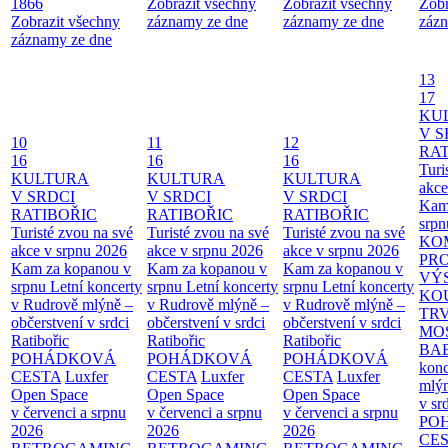
1866
Zobrazit všechny
Zobrazit všechny
Zobr
Zobrazit všechny
záznamy ze dne
záznamy ze dne
zázn
záznamy ze dne
13
17
KU
V S
10
11
12
RAT
16
16
16
Turi
KULTURA
KULTURA
KULTURA
akce
V SRDCI
V SRDCI
V SRDCI
Kam
RATIBOŘIC
RATIBOŘIC
RATIBOŘIC
srpn
Turisté zvou na své
Turisté zvou na své
Turisté zvou na své
KO
akce v srpnu 2026
akce v srpnu 2026
akce v srpnu 2026
PR
Kam za kopanou v
Kam za kopanou v
Kam za kopanou v
VÝ
srpnu
Letní koncerty
srpnu
Letní koncerty
srpnu
Letní koncerty
KO
v Rudrově mlýně –
v Rudrově mlýně –
v Rudrově mlýně –
TR
občerstvení v srdci
občerstvení v srdci
občerstvení v srdci
MO
Ratibořic
Ratibořic
Ratibořic
BA
POHÁDKOVÁ
POHÁDKOVÁ
POHÁDKOVÁ
konc
CESTA
Luxfer
CESTA
Luxfer
CESTA
Luxfer
mlýn
Open Space
Open Space
Open Space
v sr
v červenci a srpnu
v červenci a srpnu
v červenci a srpnu
PO
2026
2026
2026
CE