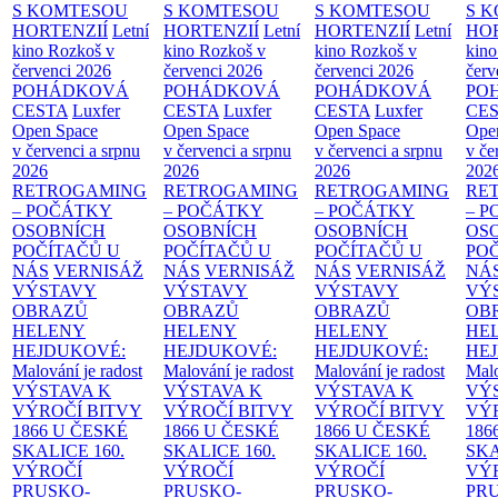
S KOMTESOU
S KOMTESOU
S KOMTESOU
S 
HORTENZIÍ
Letní
HORTENZIÍ
Letní
HORTENZIÍ
Letní
HOR
kino Rozkoš v
kino Rozkoš v
kino Rozkoš v
kino
červenci 2026
červenci 2026
červenci 2026
červ
POHÁDKOVÁ
POHÁDKOVÁ
POHÁDKOVÁ
PO
CESTA
Luxfer
CESTA
Luxfer
CESTA
Luxfer
CE
Open Space
Open Space
Open Space
Ope
v červenci a srpnu
v červenci a srpnu
v červenci a srpnu
v če
2026
2026
2026
202
RETROGAMING
RETROGAMING
RETROGAMING
RE
– POČÁTKY
– POČÁTKY
– POČÁTKY
– 
OSOBNÍCH
OSOBNÍCH
OSOBNÍCH
OS
POČÍTAČŮ U
POČÍTAČŮ U
POČÍTAČŮ U
PO
NÁS
VERNISÁŽ
NÁS
VERNISÁŽ
NÁS
VERNISÁŽ
NÁ
VÝSTAVY
VÝSTAVY
VÝSTAVY
VÝ
OBRAZŮ
OBRAZŮ
OBRAZŮ
OB
HELENY
HELENY
HELENY
HE
HEJDUKOVÉ:
HEJDUKOVÉ:
HEJDUKOVÉ:
HE
Malování je radost
Malování je radost
Malování je radost
Malo
VÝSTAVA K
VÝSTAVA K
VÝSTAVA K
VÝ
VÝROČÍ BITVY
VÝROČÍ BITVY
VÝROČÍ BITVY
VÝ
1866 U ČESKÉ
1866 U ČESKÉ
1866 U ČESKÉ
186
SKALICE
160.
SKALICE
160.
SKALICE
160.
SK
VÝROČÍ
VÝROČÍ
VÝROČÍ
VÝ
PRUSKO-
PRUSKO-
PRUSKO-
PR