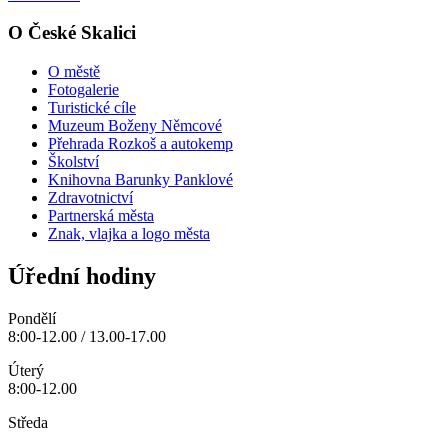
O České Skalici
O městě
Fotogalerie
Turistické cíle
Muzeum Boženy Němcové
Přehrada Rozkoš a autokemp
Školství
Knihovna Barunky Panklové
Zdravotnictví
Partnerská města
Znak, vlajka a logo města
Úřední hodiny
Pondělí
8:00-12.00 / 13.00-17.00
Úterý
8:00-12.00
Středa