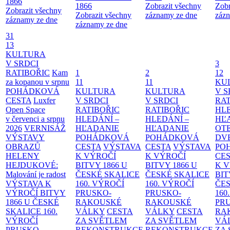
1866
1866
Zobrazit všechny
Zobr
Zobrazit všechny
Zobrazit všechny
záznamy ze dne
zázn
záznamy ze dne
záznamy ze dne
31
13
KULTURA
V SRDCI
3
RATIBOŘIC
Kam
1
2
12
za kopanou v srpnu
11
11
KU
POHÁDKOVÁ
KULTURA
KULTURA
V S
CESTA
Luxfer
V SRDCI
V SRDCI
RAT
Open Space
RATIBOŘIC
RATIBOŘIC
HLE
v červenci a srpnu
HLEDÁNÍ –
HLEDÁNÍ –
HĽ
2026
VERNISÁŽ
HĽADANIE
HĽADANIE
OT
VÝSTAVY
POHÁDKOVÁ
POHÁDKOVÁ
DV
OBRAZŮ
CESTA
VÝSTAVA
CESTA
VÝSTAVA
PO
HELENY
K VÝROČÍ
K VÝROČÍ
CE
HEJDUKOVÉ:
BITVY 1866 U
BITVY 1866 U
K 
Malování je radost
ČESKÉ SKALICE
ČESKÉ SKALICE
BIT
VÝSTAVA K
160. VÝROČÍ
160. VÝROČÍ
ČES
VÝROČÍ BITVY
PRUSKO-
PRUSKO-
160
1866 U ČESKÉ
RAKOUSKÉ
RAKOUSKÉ
PR
SKALICE
160.
VÁLKY
CESTA
VÁLKY
CESTA
RA
VÝROČÍ
ZA SVĚTLEM
ZA SVĚTLEM
VÁ
PRUSKO-
REKONSTRUKCE
REKONSTRUKCE
ZA