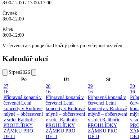
8:00-12.00 / 13.00-17.00
Čtvrtek
8:00-12.00
Pátek
8:00-12:00
V červenci a srpnu je úřad každý pátek pro veřejnost uzavřen
Kalendář akcí
Srpen
2026
Po
Út
St
27
28
29
30
16
16
16
16
Přípravná kopaná v
Přípravná kopaná v
Přípravná kopaná v
Příp
červenci
Letní
červenci
Letní
červenci
Letní
červ
koncerty v Rudrově
koncerty v Rudrově
koncerty v Rudrově
konc
mlýně – občerstvení
mlýně – občerstvení
mlýně – občerstvení
mlýn
v srdci Ratibořic
v srdci Ratibořic
v srdci Ratibořic
v sr
PROHLÍDKY
PROHLÍDKY
PROHLÍDKY
PR
ZÁMKU PRO
ZÁMKU PRO
ZÁMKU PRO
ZÁ
DĚTI
DĚTI
DĚTI
DĚT