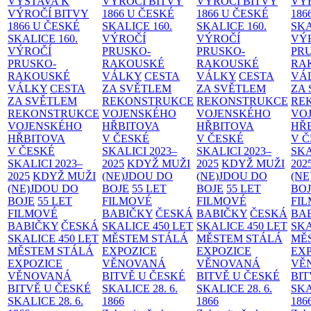
VÝSTAVA K
VÝROČÍ BITVY
VÝROČÍ BITVY
VÝ
VÝROČÍ BITVY
1866 U ČESKÉ
1866 U ČESKÉ
186
1866 U ČESKÉ
SKALICE
160.
SKALICE
160.
SK
SKALICE
160.
VÝROČÍ
VÝROČÍ
VÝ
VÝROČÍ
PRUSKO-
PRUSKO-
PR
PRUSKO-
RAKOUSKÉ
RAKOUSKÉ
RA
RAKOUSKÉ
VÁLKY
CESTA
VÁLKY
CESTA
VÁ
VÁLKY
CESTA
ZA SVĚTLEM
ZA SVĚTLEM
ZA
ZA SVĚTLEM
REKONSTRUKCE
REKONSTRUKCE
RE
REKONSTRUKCE
VOJENSKÉHO
VOJENSKÉHO
VO
VOJENSKÉHO
HŘBITOVA
HŘBITOVA
HŘ
HŘBITOVA
V ČESKÉ
V ČESKÉ
V 
V ČESKÉ
SKALICI 2023–
SKALICI 2023–
SKA
SKALICI 2023–
2025
KDYŽ MUŽI
2025
KDYŽ MUŽI
202
2025
KDYŽ MUŽI
(NE)JDOU DO
(NE)JDOU DO
(NE
(NE)JDOU DO
BOJE
55 LET
BOJE
55 LET
BO
BOJE
55 LET
FILMOVÉ
FILMOVÉ
FI
FILMOVÉ
BABIČKY
ČESKÁ
BABIČKY
ČESKÁ
BA
BABIČKY
ČESKÁ
SKALICE 450 LET
SKALICE 450 LET
SKA
SKALICE 450 LET
MĚSTEM
STÁLÁ
MĚSTEM
STÁLÁ
MĚ
MĚSTEM
STÁLÁ
EXPOZICE
EXPOZICE
EX
EXPOZICE
VĚNOVANÁ
VĚNOVANÁ
VĚ
VĚNOVANÁ
BITVĚ U ČESKÉ
BITVĚ U ČESKÉ
BIT
BITVĚ U ČESKÉ
SKALICE 28. 6.
SKALICE 28. 6.
SKA
SKALICE 28. 6.
1866
1866
186