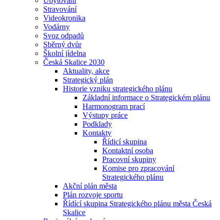
Ubytování
Stravování
Videokronika
Vodárny
Svoz odpadů
Sběrný dvůr
Školní jídelna
Česká Skalice 2030
Aktuality, akce
Strategický plán
Historie vzniku strategického plánu
Základní informace o Strategickém plánu
Harmonogram prací
Výstupy práce
Podklady
Kontakty
Řídicí skupina
Kontaktní osoba
Pracovní skupiny
Komise pro zpracování
Strategického plánu
Akční plán města
Plán rozvoje sportu
Řídící skupina Strategického plánu města Česká
Skalice