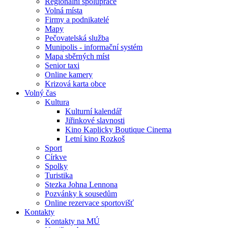
Regionální spolupráce
Volná místa
Firmy a podnikatelé
Mapy
Pečovatelská služba
Munipolis - informační systém
Mapa sběrných míst
Senior taxi
Online kamery
Krizová karta obce
Volný čas
Kultura
Kulturní kalendář
Jiřinkové slavnosti
Kino Kaplicky Boutique Cinema
Letní kino Rozkoš
Sport
Církve
Spolky
Turistika
Stezka Johna Lennona
Pozvánky k sousedům
Online rezervace sportovišť
Kontakty
Kontakty na MÚ