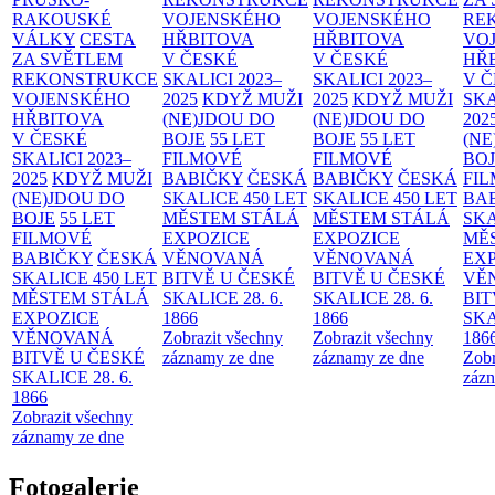
RAKOUSKÉ
VOJENSKÉHO
VOJENSKÉHO
RE
VÁLKY
CESTA
HŘBITOVA
HŘBITOVA
VO
ZA SVĚTLEM
V ČESKÉ
V ČESKÉ
HŘ
REKONSTRUKCE
SKALICI 2023–
SKALICI 2023–
V 
VOJENSKÉHO
2025
KDYŽ MUŽI
2025
KDYŽ MUŽI
SKA
HŘBITOVA
(NE)JDOU DO
(NE)JDOU DO
202
V ČESKÉ
BOJE
55 LET
BOJE
55 LET
(NE
SKALICI 2023–
FILMOVÉ
FILMOVÉ
BO
2025
KDYŽ MUŽI
BABIČKY
ČESKÁ
BABIČKY
ČESKÁ
FI
(NE)JDOU DO
SKALICE 450 LET
SKALICE 450 LET
BA
BOJE
55 LET
MĚSTEM
STÁLÁ
MĚSTEM
STÁLÁ
SKA
FILMOVÉ
EXPOZICE
EXPOZICE
MĚ
BABIČKY
ČESKÁ
VĚNOVANÁ
VĚNOVANÁ
EX
SKALICE 450 LET
BITVĚ U ČESKÉ
BITVĚ U ČESKÉ
VĚ
MĚSTEM
STÁLÁ
SKALICE 28. 6.
SKALICE 28. 6.
BIT
EXPOZICE
1866
1866
SKA
VĚNOVANÁ
Zobrazit všechny
Zobrazit všechny
186
BITVĚ U ČESKÉ
záznamy ze dne
záznamy ze dne
Zobr
SKALICE 28. 6.
zázn
1866
Zobrazit všechny
záznamy ze dne
Fotogalerie