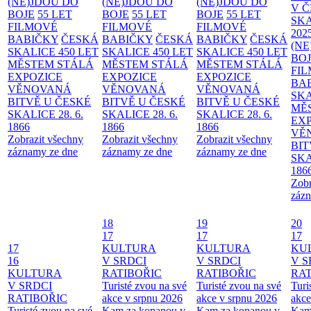
(NE)JDOU DO
(NE)JDOU DO
(NE)JDOU DO
V 
BOJE
55 LET
BOJE
55 LET
BOJE
55 LET
SKA
FILMOVÉ
FILMOVÉ
FILMOVÉ
202
BABIČKY
ČESKÁ
BABIČKY
ČESKÁ
BABIČKY
ČESKÁ
(NE
SKALICE 450 LET
SKALICE 450 LET
SKALICE 450 LET
BO
MĚSTEM
STÁLÁ
MĚSTEM
STÁLÁ
MĚSTEM
STÁLÁ
FI
EXPOZICE
EXPOZICE
EXPOZICE
BA
VĚNOVANÁ
VĚNOVANÁ
VĚNOVANÁ
SKA
BITVĚ U ČESKÉ
BITVĚ U ČESKÉ
BITVĚ U ČESKÉ
MĚ
SKALICE 28. 6.
SKALICE 28. 6.
SKALICE 28. 6.
EX
1866
1866
1866
VĚ
Zobrazit všechny
Zobrazit všechny
Zobrazit všechny
BIT
záznamy ze dne
záznamy ze dne
záznamy ze dne
SKA
186
Zobr
zázn
18
19
20
17
17
17
17
KULTURA
KULTURA
KU
16
V SRDCI
V SRDCI
V S
KULTURA
RATIBOŘIC
RATIBOŘIC
RAT
V SRDCI
Turisté zvou na své
Turisté zvou na své
Turi
RATIBOŘIC
akce v srpnu 2026
akce v srpnu 2026
akce
Turisté zvou na své
Kam za kopanou v
Kam za kopanou v
Kam