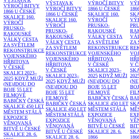
VÝSTAVA K
VÝSTAVA K
VÝROČÍ BITVY
VÝ
VÝROČÍ BITVY
VÝROČÍ BITVY
1866 U ČESKÉ
186
1866 U ČESKÉ
1866 U ČESKÉ
SKALICE
160.
SK
SKALICE
160.
SKALICE
160.
VÝROČÍ
VÝ
VÝROČÍ
VÝROČÍ
PRUSKO-
PR
PRUSKO-
PRUSKO-
RAKOUSKÉ
RA
RAKOUSKÉ
RAKOUSKÉ
VÁLKY
CESTA
VÁ
VÁLKY
CESTA
VÁLKY
CESTA
ZA SVĚTLEM
ZA
ZA SVĚTLEM
ZA SVĚTLEM
REKONSTRUKCE
RE
REKONSTRUKCE
REKONSTRUKCE
VOJENSKÉHO
VO
VOJENSKÉHO
VOJENSKÉHO
HŘBITOVA
HŘ
HŘBITOVA
HŘBITOVA
V ČESKÉ
V 
V ČESKÉ
V ČESKÉ
SKALICI 2023–
SKA
SKALICI 2023–
SKALICI 2023–
2025
KDYŽ MUŽI
202
2025
KDYŽ MUŽI
2025
KDYŽ MUŽI
(NE)JDOU DO
(NE
(NE)JDOU DO
(NE)JDOU DO
BOJE
55 LET
BO
BOJE
55 LET
BOJE
55 LET
FILMOVÉ
FI
FILMOVÉ
FILMOVÉ
BABIČKY
ČESKÁ
BA
BABIČKY
ČESKÁ
BABIČKY
ČESKÁ
SKALICE 450 LET
SKA
SKALICE 450 LET
SKALICE 450 LET
MĚSTEM
STÁLÁ
MĚ
MĚSTEM
STÁLÁ
MĚSTEM
STÁLÁ
EXPOZICE
EX
EXPOZICE
EXPOZICE
VĚNOVANÁ
VĚ
VĚNOVANÁ
VĚNOVANÁ
BITVĚ U ČESKÉ
BIT
BITVĚ U ČESKÉ
BITVĚ U ČESKÉ
SKALICE 28. 6.
SKA
SKALICE 28. 6.
SKALICE 28. 6.
1866
186