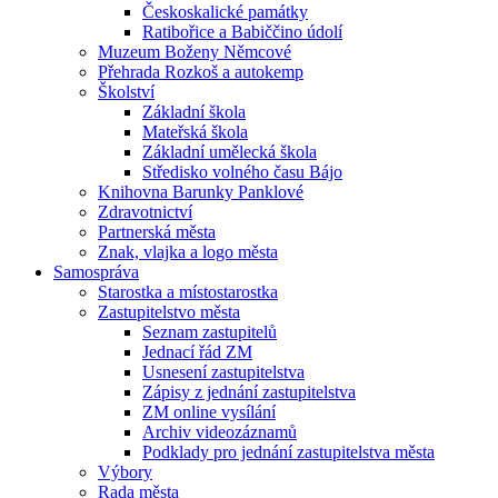
Českoskalické památky
Ratibořice a Babiččino údolí
Muzeum Boženy Němcové
Přehrada Rozkoš a autokemp
Školství
Základní škola
Mateřská škola
Základní umělecká škola
Středisko volného času Bájo
Knihovna Barunky Panklové
Zdravotnictví
Partnerská města
Znak, vlajka a logo města
Samospráva
Starostka a místostarostka
Zastupitelstvo města
Seznam zastupitelů
Jednací řád ZM
Usnesení zastupitelstva
Zápisy z jednání zastupitelstva
ZM online vysílání
Archiv videozáznamů
Podklady pro jednání zastupitelstva města
Výbory
Rada města