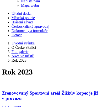
Napište nám
Mapa webu
Úřední deska
Městská policie
Hlášení závad
Českoskalický zpravodaj
Dokumenty a formuláře
Dotace
Úvodní stránka
O České Skalici
Fotogalerie
Akce ve městě
Rok 2023
Rok 2023
Zrenovovaný Sportovní areál Žižkův kopec je již
v provozu