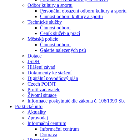
Odbor kultury a sportu
Personální obsazení odboru kultury a sportu
Činnost odboru kultury a sportu
Technické služby
Činnost odboru
Ceník služeb a prací
Městská policie
Činnost odboru
Galerie nalezených psů
Dotace
JSDH
Hlášení závad
Dokumenty ke stažení
Digitální povodňový plán
Czech POINT
Profil zadavatele
Životní situace
Informace poskytnuté dle zákona č. 106⁄1999 Sb.
Praktické info
Aktuality
Zpravodaj
Informační centrum
Informační centrum
Doprava