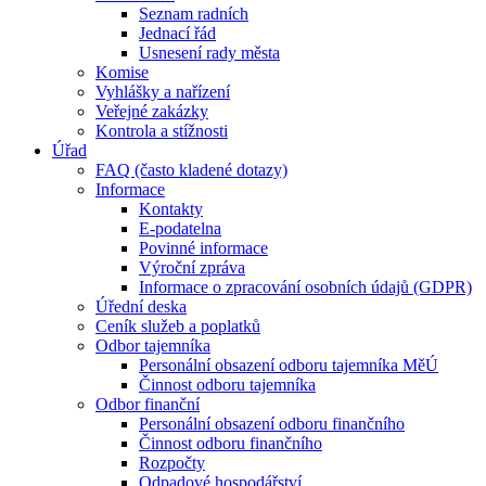
Seznam radních
Jednací řád
Usnesení rady města
Komise
Vyhlášky a nařízení
Veřejné zakázky
Kontrola a stížnosti
Úřad
FAQ (často kladené dotazy)
Informace
Kontakty
E-podatelna
Povinné informace
Výroční zpráva
Informace o zpracování osobních údajů (GDPR)
Úřední deska
Ceník služeb a poplatků
Odbor tajemníka
Personální obsazení odboru tajemníka MěÚ
Činnost odboru tajemníka
Odbor finanční
Personální obsazení odboru finančního
Činnost odboru finančního
Rozpočty
Odpadové hospodářství