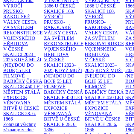
SKALICE
160.
VÝROČÍ BITVY
VÝROČÍ BITVY
VÝ
VÝROČÍ
1866 U ČESKÉ
1866 U ČESKÉ
186
PRUSKO-
SKALICE
160.
SKALICE
160.
SK
RAKOUSKÉ
VÝROČÍ
VÝROČÍ
VÝ
VÁLKY
CESTA
PRUSKO-
PRUSKO-
PR
ZA SVĚTLEM
RAKOUSKÉ
RAKOUSKÉ
RA
REKONSTRUKCE
VÁLKY
CESTA
VÁLKY
CESTA
VÁ
VOJENSKÉHO
ZA SVĚTLEM
ZA SVĚTLEM
ZA
HŘBITOVA
REKONSTRUKCE
REKONSTRUKCE
RE
V ČESKÉ
VOJENSKÉHO
VOJENSKÉHO
VO
SKALICI 2023–
HŘBITOVA
HŘBITOVA
HŘ
2025
KDYŽ MUŽI
V ČESKÉ
V ČESKÉ
V 
(NE)JDOU DO
SKALICI 2023–
SKALICI 2023–
SKA
BOJE
55 LET
2025
KDYŽ MUŽI
2025
KDYŽ MUŽI
202
FILMOVÉ
(NE)JDOU DO
(NE)JDOU DO
(NE
BABIČKY
ČESKÁ
BOJE
55 LET
BOJE
55 LET
BO
SKALICE 450 LET
FILMOVÉ
FILMOVÉ
FI
MĚSTEM
STÁLÁ
BABIČKY
ČESKÁ
BABIČKY
ČESKÁ
BA
EXPOZICE
SKALICE 450 LET
SKALICE 450 LET
SKA
VĚNOVANÁ
MĚSTEM
STÁLÁ
MĚSTEM
STÁLÁ
MĚ
BITVĚ U ČESKÉ
EXPOZICE
EXPOZICE
EX
SKALICE 28. 6.
VĚNOVANÁ
VĚNOVANÁ
VĚ
1866
BITVĚ U ČESKÉ
BITVĚ U ČESKÉ
BIT
Zobrazit všechny
SKALICE 28. 6.
SKALICE 28. 6.
SKA
záznamy ze dne
1866
1866
186