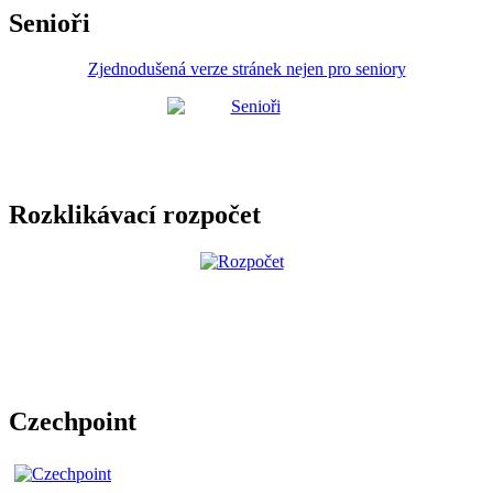
Senioři
Zjednodušená verze stránek nejen pro seniory
Rozklikávací rozpočet
Czechpoint