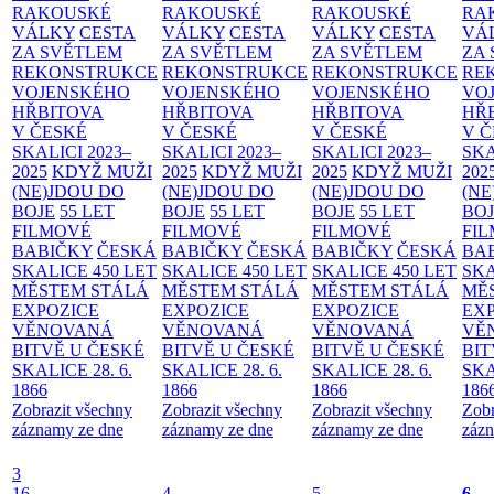
RAKOUSKÉ
RAKOUSKÉ
RAKOUSKÉ
RA
VÁLKY
CESTA
VÁLKY
CESTA
VÁLKY
CESTA
VÁ
ZA SVĚTLEM
ZA SVĚTLEM
ZA SVĚTLEM
ZA
REKONSTRUKCE
REKONSTRUKCE
REKONSTRUKCE
RE
VOJENSKÉHO
VOJENSKÉHO
VOJENSKÉHO
VO
HŘBITOVA
HŘBITOVA
HŘBITOVA
HŘ
V ČESKÉ
V ČESKÉ
V ČESKÉ
V 
SKALICI 2023–
SKALICI 2023–
SKALICI 2023–
SKA
2025
KDYŽ MUŽI
2025
KDYŽ MUŽI
2025
KDYŽ MUŽI
202
(NE)JDOU DO
(NE)JDOU DO
(NE)JDOU DO
(NE
BOJE
55 LET
BOJE
55 LET
BOJE
55 LET
BO
FILMOVÉ
FILMOVÉ
FILMOVÉ
FI
BABIČKY
ČESKÁ
BABIČKY
ČESKÁ
BABIČKY
ČESKÁ
BA
SKALICE 450 LET
SKALICE 450 LET
SKALICE 450 LET
SKA
MĚSTEM
STÁLÁ
MĚSTEM
STÁLÁ
MĚSTEM
STÁLÁ
MĚ
EXPOZICE
EXPOZICE
EXPOZICE
EX
VĚNOVANÁ
VĚNOVANÁ
VĚNOVANÁ
VĚ
BITVĚ U ČESKÉ
BITVĚ U ČESKÉ
BITVĚ U ČESKÉ
BIT
SKALICE 28. 6.
SKALICE 28. 6.
SKALICE 28. 6.
SKA
1866
1866
1866
186
Zobrazit všechny
Zobrazit všechny
Zobrazit všechny
Zobr
záznamy ze dne
záznamy ze dne
záznamy ze dne
zázn
3
16
4
5
6