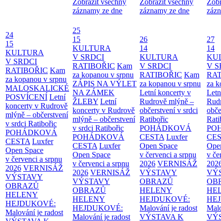
Zobrazit všechny
Zobrazit všechny
Zobr
záznamy ze dne
záznamy ze dne
zázn
25
24
15
26
27
15
KULTURA
14
14
KULTURA
V SRDCI
KULTURA
KU
V SRDCI
RATIBOŘIC
Kam
V SRDCI
V S
RATIBOŘIC
Kam
za kopanou v srpnu
RATIBOŘIC
Kam
RAT
za kopanou v srpnu
ZÁPIS NA VÝLET
za kopanou v srpnu
za k
MALOSKALICKÉ
NA ZÁMEK
Letní koncerty v
Letn
POSVÍCENÍ
Letní
ŽLEBY
Letní
Rudrově mlýně –
Rud
koncerty v Rudrově
koncerty v Rudrově
občerstvení v srdci
obče
mlýně – občerstvení
mlýně – občerstvení
Ratibořic
Rati
v srdci Ratibořic
v srdci Ratibořic
POHÁDKOVÁ
PO
POHÁDKOVÁ
POHÁDKOVÁ
CESTA
Luxfer
CE
CESTA
Luxfer
CESTA
Luxfer
Open Space
Ope
Open Space
Open Space
v červenci a srpnu
v če
v červenci a srpnu
v červenci a srpnu
2026
VERNISÁŽ
202
2026
VERNISÁŽ
2026
VERNISÁŽ
VÝSTAVY
VÝ
VÝSTAVY
VÝSTAVY
OBRAZŮ
OB
OBRAZŮ
OBRAZŮ
HELENY
HE
HELENY
HELENY
HEJDUKOVÉ:
HE
HEJDUKOVÉ:
HEJDUKOVÉ:
Malování je radost
Malo
Malování je radost
Malování je radost
VÝSTAVA K
VÝ