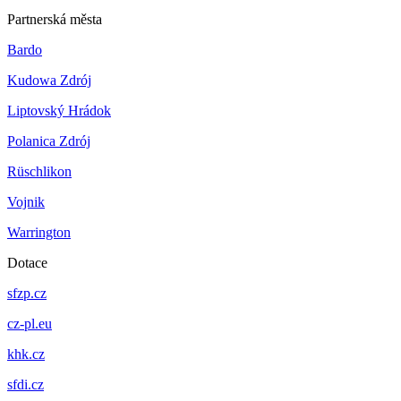
Partnerská města
Bardo
Kudowa Zdrój
Liptovský Hrádok
Polanica Zdrój
Rüschlikon
Vojnik
Warrington
Dotace
sfzp.cz
cz-pl.eu
khk.cz
sfdi.cz