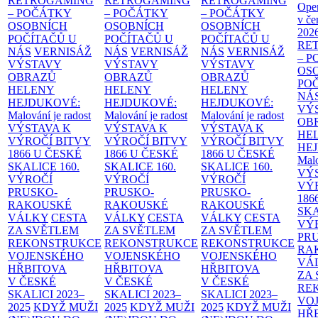
RETROGAMING
RETROGAMING
RETROGAMING
Ope
– POČÁTKY
– POČÁTKY
– POČÁTKY
v če
OSOBNÍCH
OSOBNÍCH
OSOBNÍCH
202
POČÍTAČŮ U
POČÍTAČŮ U
POČÍTAČŮ U
RE
NÁS
VERNISÁŽ
NÁS
VERNISÁŽ
NÁS
VERNISÁŽ
– 
VÝSTAVY
VÝSTAVY
VÝSTAVY
OS
OBRAZŮ
OBRAZŮ
OBRAZŮ
PO
HELENY
HELENY
HELENY
NÁ
HEJDUKOVÉ:
HEJDUKOVÉ:
HEJDUKOVÉ:
VÝ
Malování je radost
Malování je radost
Malování je radost
OB
VÝSTAVA K
VÝSTAVA K
VÝSTAVA K
HE
VÝROČÍ BITVY
VÝROČÍ BITVY
VÝROČÍ BITVY
HE
1866 U ČESKÉ
1866 U ČESKÉ
1866 U ČESKÉ
Malo
SKALICE
160.
SKALICE
160.
SKALICE
160.
VÝ
VÝROČÍ
VÝROČÍ
VÝROČÍ
VÝ
PRUSKO-
PRUSKO-
PRUSKO-
186
RAKOUSKÉ
RAKOUSKÉ
RAKOUSKÉ
SK
VÁLKY
CESTA
VÁLKY
CESTA
VÁLKY
CESTA
VÝ
ZA SVĚTLEM
ZA SVĚTLEM
ZA SVĚTLEM
PR
REKONSTRUKCE
REKONSTRUKCE
REKONSTRUKCE
RA
VOJENSKÉHO
VOJENSKÉHO
VOJENSKÉHO
VÁ
HŘBITOVA
HŘBITOVA
HŘBITOVA
ZA
V ČESKÉ
V ČESKÉ
V ČESKÉ
RE
SKALICI 2023–
SKALICI 2023–
SKALICI 2023–
VO
2025
KDYŽ MUŽI
2025
KDYŽ MUŽI
2025
KDYŽ MUŽI
HŘ