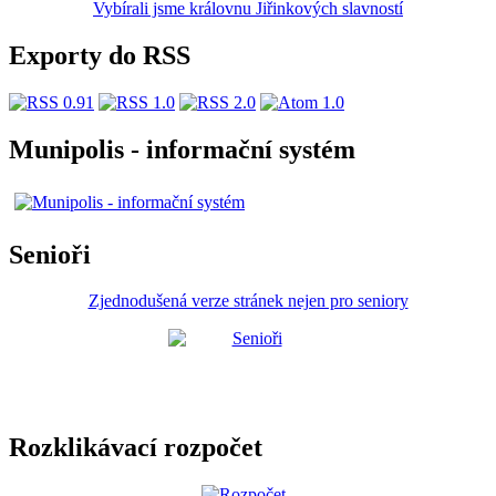
Vybírali jsme královnu Jiřinkových slavností
Exporty do RSS
Munipolis - informační systém
Senioři
Zjednodušená verze stránek nejen pro seniory
Rozklikávací rozpočet