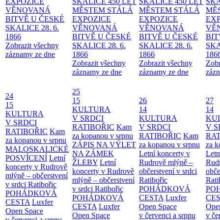
EXPOZICE
SKALICE 450 LET
SKALICE 450 LET
SKA
VĚNOVANÁ
MĚSTEM
STÁLÁ
MĚSTEM
STÁLÁ
MĚ
BITVĚ U ČESKÉ
EXPOZICE
EXPOZICE
EX
SKALICE 28. 6.
VĚNOVANÁ
VĚNOVANÁ
VĚ
1866
BITVĚ U ČESKÉ
BITVĚ U ČESKÉ
BIT
Zobrazit všechny
SKALICE 28. 6.
SKALICE 28. 6.
SKA
záznamy ze dne
1866
1866
186
Zobrazit všechny
Zobrazit všechny
Zobr
záznamy ze dne
záznamy ze dne
zázn
25
24
15
26
27
15
KULTURA
14
14
KULTURA
V SRDCI
KULTURA
KU
V SRDCI
RATIBOŘIC
Kam
V SRDCI
V S
RATIBOŘIC
Kam
za kopanou v srpnu
RATIBOŘIC
Kam
RAT
za kopanou v srpnu
ZÁPIS NA VÝLET
za kopanou v srpnu
za k
MALOSKALICKÉ
NA ZÁMEK
Letní koncerty v
Letn
POSVÍCENÍ
Letní
ŽLEBY
Letní
Rudrově mlýně –
Rud
koncerty v Rudrově
koncerty v Rudrově
občerstvení v srdci
obče
mlýně – občerstvení
mlýně – občerstvení
Ratibořic
Rati
v srdci Ratibořic
v srdci Ratibořic
POHÁDKOVÁ
PO
POHÁDKOVÁ
POHÁDKOVÁ
CESTA
Luxfer
CE
CESTA
Luxfer
CESTA
Luxfer
Open Space
Ope
Open Space
Open Space
v červenci a srpnu
v če
v červenci a srpnu