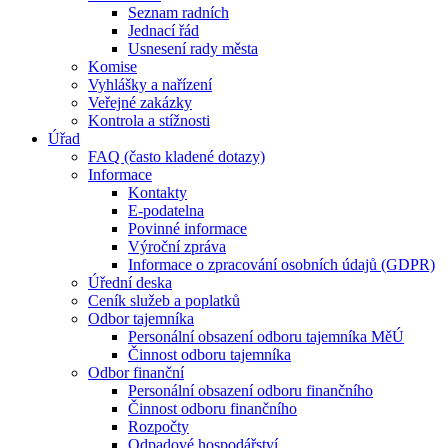
Seznam radních
Jednací řád
Usnesení rady města
Komise
Vyhlášky a nařízení
Veřejné zakázky
Kontrola a stížnosti
Úřad
FAQ (často kladené dotazy)
Informace
Kontakty
E-podatelna
Povinné informace
Výroční zpráva
Informace o zpracování osobních údajů (GDPR)
Úřední deska
Ceník služeb a poplatků
Odbor tajemníka
Personální obsazení odboru tajemníka MěÚ
Činnost odboru tajemníka
Odbor finanční
Personální obsazení odboru finančního
Činnost odboru finančního
Rozpočty
Odpadové hospodářství