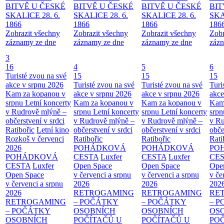
BITVĚ U ČESKÉ
BITVĚ U ČESKÉ
BITVĚ U ČESKÉ
BIT
SKALICE 28. 6.
SKALICE 28. 6.
SKALICE 28. 6.
SKA
1866
1866
1866
186
Zobrazit všechny
Zobrazit všechny
Zobrazit všechny
Zobr
záznamy ze dne
záznamy ze dne
záznamy ze dne
zázn
3
16
4
5
6
Turisté zvou na své
15
15
15
akce v srpnu 2026
Turisté zvou na své
Turisté zvou na své
Turi
Kam za kopanou v
akce v srpnu 2026
akce v srpnu 2026
akce
srpnu
Letní koncerty
Kam za kopanou v
Kam za kopanou v
Kam
v Rudrově mlýně –
srpnu
Letní koncerty
srpnu
Letní koncerty
srp
občerstvení v srdci
v Rudrově mlýně –
v Rudrově mlýně –
v Ru
Ratibořic
Letní kino
občerstvení v srdci
občerstvení v srdci
obče
Rozkoš v červenci
Ratibořic
Ratibořic
Rati
2026
POHÁDKOVÁ
POHÁDKOVÁ
PO
POHÁDKOVÁ
CESTA
Luxfer
CESTA
Luxfer
CE
CESTA
Luxfer
Open Space
Open Space
Ope
Open Space
v červenci a srpnu
v červenci a srpnu
v če
v červenci a srpnu
2026
2026
202
2026
RETROGAMING
RETROGAMING
RE
RETROGAMING
– POČÁTKY
– POČÁTKY
– 
– POČÁTKY
OSOBNÍCH
OSOBNÍCH
OS
OSOBNÍCH
POČÍTAČŮ U
POČÍTAČŮ U
PO