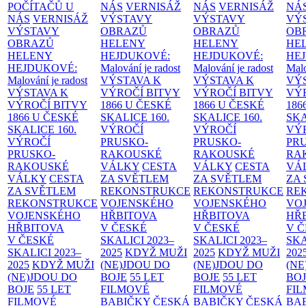
POČÍTAČŮ U
NÁS
VERNISÁŽ
NÁS
VERNISÁŽ
NÁ
NÁS
VERNISÁŽ
VÝSTAVY
VÝSTAVY
VÝ
VÝSTAVY
OBRAZŮ
OBRAZŮ
OB
OBRAZŮ
HELENY
HELENY
HE
HELENY
HEJDUKOVÉ:
HEJDUKOVÉ:
HE
HEJDUKOVÉ:
Malování je radost
Malování je radost
Malo
Malování je radost
VÝSTAVA K
VÝSTAVA K
VÝ
VÝSTAVA K
VÝROČÍ BITVY
VÝROČÍ BITVY
VÝ
VÝROČÍ BITVY
1866 U ČESKÉ
1866 U ČESKÉ
186
1866 U ČESKÉ
SKALICE
160.
SKALICE
160.
SK
SKALICE
160.
VÝROČÍ
VÝROČÍ
VÝ
VÝROČÍ
PRUSKO-
PRUSKO-
PR
PRUSKO-
RAKOUSKÉ
RAKOUSKÉ
RA
RAKOUSKÉ
VÁLKY
CESTA
VÁLKY
CESTA
VÁ
VÁLKY
CESTA
ZA SVĚTLEM
ZA SVĚTLEM
ZA
ZA SVĚTLEM
REKONSTRUKCE
REKONSTRUKCE
RE
REKONSTRUKCE
VOJENSKÉHO
VOJENSKÉHO
VO
VOJENSKÉHO
HŘBITOVA
HŘBITOVA
HŘ
HŘBITOVA
V ČESKÉ
V ČESKÉ
V 
V ČESKÉ
SKALICI 2023–
SKALICI 2023–
SKA
SKALICI 2023–
2025
KDYŽ MUŽI
2025
KDYŽ MUŽI
202
2025
KDYŽ MUŽI
(NE)JDOU DO
(NE)JDOU DO
(NE
(NE)JDOU DO
BOJE
55 LET
BOJE
55 LET
BO
BOJE
55 LET
FILMOVÉ
FILMOVÉ
FI
FILMOVÉ
BABIČKY
ČESKÁ
BABIČKY
ČESKÁ
BA