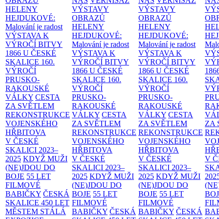
OBRAZŮ
NÁS
VERNISÁŽ
NÁS
VERNISÁŽ
NÁ
HELENY
VÝSTAVY
VÝSTAVY
VÝ
HEJDUKOVÉ:
OBRAZŮ
OBRAZŮ
OB
Malování je radost
HELENY
HELENY
HE
VÝSTAVA K
HEJDUKOVÉ:
HEJDUKOVÉ:
HE
VÝROČÍ BITVY
Malování je radost
Malování je radost
Malo
1866 U ČESKÉ
VÝSTAVA K
VÝSTAVA K
VÝ
SKALICE
160.
VÝROČÍ BITVY
VÝROČÍ BITVY
VÝ
VÝROČÍ
1866 U ČESKÉ
1866 U ČESKÉ
186
PRUSKO-
SKALICE
160.
SKALICE
160.
SK
RAKOUSKÉ
VÝROČÍ
VÝROČÍ
VÝ
VÁLKY
CESTA
PRUSKO-
PRUSKO-
PR
ZA SVĚTLEM
RAKOUSKÉ
RAKOUSKÉ
RA
REKONSTRUKCE
VÁLKY
CESTA
VÁLKY
CESTA
VÁ
VOJENSKÉHO
ZA SVĚTLEM
ZA SVĚTLEM
ZA
HŘBITOVA
REKONSTRUKCE
REKONSTRUKCE
RE
V ČESKÉ
VOJENSKÉHO
VOJENSKÉHO
VO
SKALICI 2023–
HŘBITOVA
HŘBITOVA
HŘ
2025
KDYŽ MUŽI
V ČESKÉ
V ČESKÉ
V 
(NE)JDOU DO
SKALICI 2023–
SKALICI 2023–
SKA
BOJE
55 LET
2025
KDYŽ MUŽI
2025
KDYŽ MUŽI
202
FILMOVÉ
(NE)JDOU DO
(NE)JDOU DO
(NE
BABIČKY
ČESKÁ
BOJE
55 LET
BOJE
55 LET
BO
SKALICE 450 LET
FILMOVÉ
FILMOVÉ
FI
MĚSTEM
STÁLÁ
BABIČKY
ČESKÁ
BABIČKY
ČESKÁ
BA