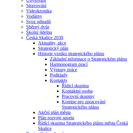
Ubytování
Stravování
Videokronika
Vodárny
Svoz odpadů
Sběrný dvůr
Školní jídelna
Česká Skalice 2030
Aktuality, akce
Strategický plán
Historie vzniku strategického plánu
Základní informace o Strategickém plánu
Harmonogram prací
Výstupy práce
Podklady
Kontakty
Řídicí skupina
Kontaktní osoba
Pracovní skupiny
Komise pro zpracování
Strategického plánu
Akční plán města
Plán rozvoje sportu
Řídící skupina Strategického plánu města Česká
Skalice