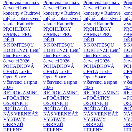
Přípravná kopaná v
Přípravná kopaná v
Přípravná kopaná v
Příp
červenci
Letní
červenci
Letní
červenci
Letní
červ
koncerty v Rudrově
koncerty v Rudrově
koncerty v Rudrově
konc
mlýně – občerstvení
mlýně – občerstvení
mlýně – občerstvení
mlýn
v srdci Ratibořic
v srdci Ratibořic
v srdci Ratibořic
v sr
PROHLÍDKY
PROHLÍDKY
PROHLÍDKY
PR
ZÁMKU PRO
ZÁMKU PRO
ZÁMKU PRO
ZÁ
DĚTI
DĚTI
DĚTI
DĚT
S KOMTESOU
S KOMTESOU
S KOMTESOU
S 
HORTENZIÍ
Letní
HORTENZIÍ
Letní
HORTENZIÍ
Letní
HOR
kino Rozkoš v
kino Rozkoš v
kino Rozkoš v
kino
červenci 2026
červenci 2026
červenci 2026
červ
POHÁDKOVÁ
POHÁDKOVÁ
POHÁDKOVÁ
PO
CESTA
Luxfer
CESTA
Luxfer
CESTA
Luxfer
CE
Open Space
Open Space
Open Space
Ope
v červenci a srpnu
v červenci a srpnu
v červenci a srpnu
v če
2026
2026
2026
202
RETROGAMING
RETROGAMING
RETROGAMING
RE
– POČÁTKY
– POČÁTKY
– POČÁTKY
– 
OSOBNÍCH
OSOBNÍCH
OSOBNÍCH
OS
POČÍTAČŮ U
POČÍTAČŮ U
POČÍTAČŮ U
PO
NÁS
VERNISÁŽ
NÁS
VERNISÁŽ
NÁS
VERNISÁŽ
NÁ
VÝSTAVY
VÝSTAVY
VÝSTAVY
VÝ
OBRAZŮ
OBRAZŮ
OBRAZŮ
OB
HELENY
HELENY
HELENY
HE