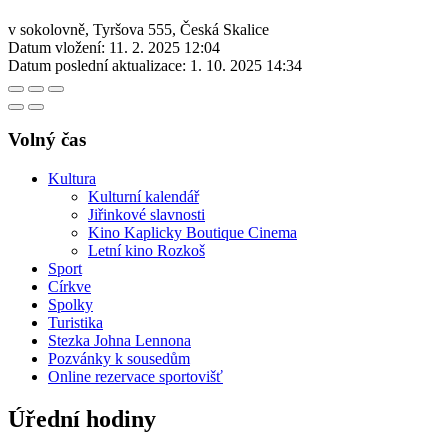
v sokolovně, Tyršova 555, Česká Skalice
Datum vložení:
11. 2. 2025 12:04
Datum poslední aktualizace:
1. 10. 2025 14:34
Volný čas
Kultura
Kulturní kalendář
Jiřinkové slavnosti
Kino Kaplicky Boutique Cinema
Letní kino Rozkoš
Sport
Církve
Spolky
Turistika
Stezka Johna Lennona
Pozvánky k sousedům
Online rezervace sportovišť
Úřední hodiny