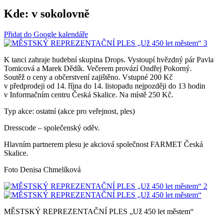
Kde:
v sokolovně
Přidat do Google kalendáře
K tanci zahraje hudební skupina Drops. Vystoupí hvězdný pár Pavla
Tomicová a Marek Dědík. Večerem provází Ondřej Pokorný.
Soutěž o ceny a občerstvení zajištěno. Vstupné 200 Kč
v předprodeji od 14. října do 14. listopadu nejpozději do 13 hodin
v Informačním centru Česká Skalice. Na místě 250 Kč.
Typ akce: ostatní (akce pro veřejnost, ples)
Dresscode – společenský oděv.
Hlavním partnerem plesu je akciová společnost FARMET Česká
Skalice.
Foto Denisa Chmelíková
MĚSTSKÝ REPREZENTAČNÍ PLES „Už 450 let městem“