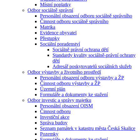
Místní poplatky
Odbor sociálně správní
Personální obsazení odboru sociálně správního
Činnost odboru sociálně správního
Matrika
Evidence obyvatel
Přestupky
Sociální poradenství
Sociálně právní ochrana dětí
Standardy kvality sociálně-právní ochrany
dětí
Adresář poskytovatelů sociálních služeb
Odbor výstavby a životního prostředí
Personální obsazení odboru výstavby a ŽP
Činnost odboru výstavby a ŽP
Územní plán
Formuláře a dokumenty ke stažení
Odbor investic a správy majetku
Personální obsazení OISM
Činnost odboru
Investiční akce
Správa budov
Seznam památek v katastru města Česká Skalice
Pozemky
Formuláře a dokumenty ke stažení