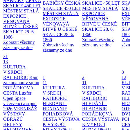
BABIČKY
ČESKÁ
BABIČKY
ČESKÁ
SKALICE 450 LET
SKA
SKALICE 450 LET
SKALICE 450 LET
MĚSTEM
STÁLÁ
MĚ
MĚSTEM
STÁLÁ
MĚSTEM
STÁLÁ
EXPOZICE
EX
EXPOZICE
EXPOZICE
VĚNOVANÁ
VĚ
VĚNOVANÁ
VĚNOVANÁ
BITVĚ U ČESKÉ
BIT
BITVĚ U ČESKÉ
BITVĚ U ČESKÉ
SKALICE 28. 6.
SKA
SKALICE 28. 6.
SKALICE 28. 6.
1866
186
1866
1866
Zobrazit všechny
Zobr
Zobrazit všechny
Zobrazit všechny
záznamy ze dne
zázn
záznamy ze dne
záznamy ze dne
31
13
KULTURA
V SRDCI
3
RATIBOŘIC
Kam
1
2
12
za kopanou v srpnu
11
11
KU
POHÁDKOVÁ
KULTURA
KULTURA
V S
CESTA
Luxfer
V SRDCI
V SRDCI
RAT
Open Space
RATIBOŘIC
RATIBOŘIC
HLE
v červenci a srpnu
HLEDÁNÍ –
HLEDÁNÍ –
HĽ
2026
VERNISÁŽ
HĽADANIE
HĽADANIE
OT
VÝSTAVY
POHÁDKOVÁ
POHÁDKOVÁ
DV
OBRAZŮ
CESTA
VÝSTAVA
CESTA
VÝSTAVA
PO
HELENY
K VÝROČÍ
K VÝROČÍ
CE
HEJDUKOVÉ:
BITVY 1866 U
BITVY 1866 U
K 