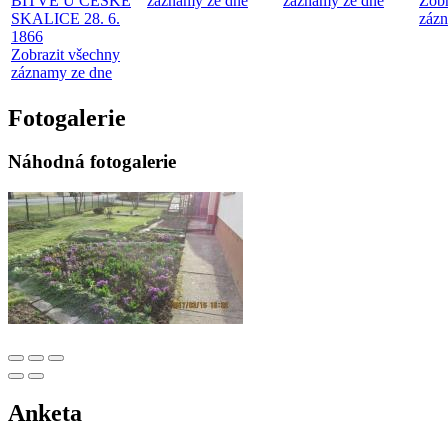
BITVĚ U ČESKÉ
záznamy ze dne
záznamy ze dne
Zobr
SKALICE 28. 6.
zázn
1866
Zobrazit všechny
záznamy ze dne
Fotogalerie
Náhodná fotogalerie
Anketa