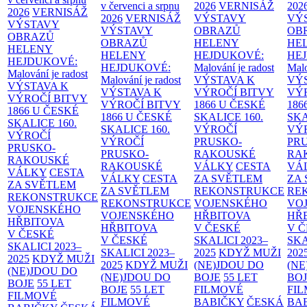
v červenci a srpnu
2026
VERNISÁŽ
202
2026
VERNISÁŽ
2026
VERNISÁŽ
VÝSTAVY
VÝ
VÝSTAVY
VÝSTAVY
OBRAZŮ
OB
OBRAZŮ
OBRAZŮ
HELENY
HE
HELENY
HELENY
HEJDUKOVÉ:
HE
HEJDUKOVÉ:
HEJDUKOVÉ:
Malování je radost
Malo
Malování je radost
Malování je radost
VÝSTAVA K
VÝ
VÝSTAVA K
VÝSTAVA K
VÝROČÍ BITVY
VÝ
VÝROČÍ BITVY
VÝROČÍ BITVY
1866 U ČESKÉ
186
1866 U ČESKÉ
1866 U ČESKÉ
SKALICE
160.
SK
SKALICE
160.
SKALICE
160.
VÝROČÍ
VÝ
VÝROČÍ
VÝROČÍ
PRUSKO-
PR
PRUSKO-
PRUSKO-
RAKOUSKÉ
RA
RAKOUSKÉ
RAKOUSKÉ
VÁLKY
CESTA
VÁ
VÁLKY
CESTA
VÁLKY
CESTA
ZA SVĚTLEM
ZA
ZA SVĚTLEM
ZA SVĚTLEM
REKONSTRUKCE
RE
REKONSTRUKCE
REKONSTRUKCE
VOJENSKÉHO
VO
VOJENSKÉHO
VOJENSKÉHO
HŘBITOVA
HŘ
HŘBITOVA
HŘBITOVA
V ČESKÉ
V 
V ČESKÉ
V ČESKÉ
SKALICI 2023–
SKA
SKALICI 2023–
SKALICI 2023–
2025
KDYŽ MUŽI
202
2025
KDYŽ MUŽI
2025
KDYŽ MUŽI
(NE)JDOU DO
(NE
(NE)JDOU DO
(NE)JDOU DO
BOJE
55 LET
BO
BOJE
55 LET
BOJE
55 LET
FILMOVÉ
FI
FILMOVÉ
FILMOVÉ
BABIČKY
ČESKÁ
BA