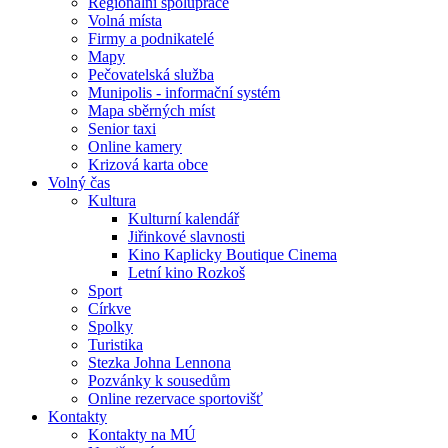
Regionální spolupráce
Volná místa
Firmy a podnikatelé
Mapy
Pečovatelská služba
Munipolis - informační systém
Mapa sběrných míst
Senior taxi
Online kamery
Krizová karta obce
Volný čas
Kultura
Kulturní kalendář
Jiřinkové slavnosti
Kino Kaplicky Boutique Cinema
Letní kino Rozkoš
Sport
Církve
Spolky
Turistika
Stezka Johna Lennona
Pozvánky k sousedům
Online rezervace sportovišť
Kontakty
Kontakty na MÚ