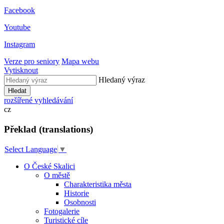
Facebook
Youtube
Instagram
Verze pro seniory
Mapa webu
Vytisknout
Hledaný výraz
Hledat
rozšířené vyhledávání
cz
Překlad (translations)
Select Language
▼
O České Skalici
O městě
Charakteristika města
Historie
Osobnosti
Fotogalerie
Turistické cíle