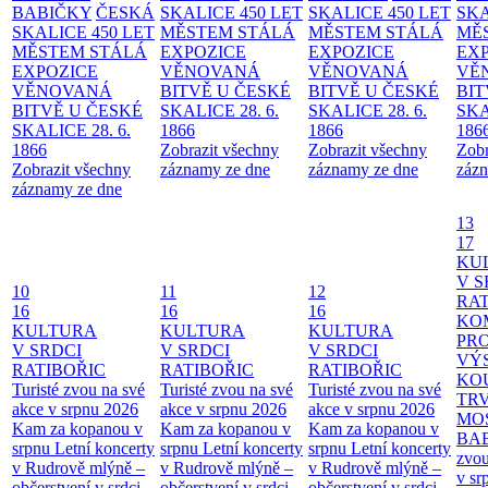
BABIČKY
ČESKÁ
SKALICE 450 LET
SKALICE 450 LET
SKA
SKALICE 450 LET
MĚSTEM
STÁLÁ
MĚSTEM
STÁLÁ
MĚ
MĚSTEM
STÁLÁ
EXPOZICE
EXPOZICE
EX
EXPOZICE
VĚNOVANÁ
VĚNOVANÁ
VĚ
VĚNOVANÁ
BITVĚ U ČESKÉ
BITVĚ U ČESKÉ
BIT
BITVĚ U ČESKÉ
SKALICE 28. 6.
SKALICE 28. 6.
SKA
SKALICE 28. 6.
1866
1866
186
1866
Zobrazit všechny
Zobrazit všechny
Zobr
Zobrazit všechny
záznamy ze dne
záznamy ze dne
zázn
záznamy ze dne
13
17
KU
V S
10
11
12
RAT
16
16
16
KO
KULTURA
KULTURA
KULTURA
PR
V SRDCI
V SRDCI
V SRDCI
VÝ
RATIBOŘIC
RATIBOŘIC
RATIBOŘIC
KO
Turisté zvou na své
Turisté zvou na své
Turisté zvou na své
TR
akce v srpnu 2026
akce v srpnu 2026
akce v srpnu 2026
MO
Kam za kopanou v
Kam za kopanou v
Kam za kopanou v
BA
srpnu
Letní koncerty
srpnu
Letní koncerty
srpnu
Letní koncerty
zvou
v Rudrově mlýně –
v Rudrově mlýně –
v Rudrově mlýně –
v sr
občerstvení v srdci
občerstvení v srdci
občerstvení v srdci