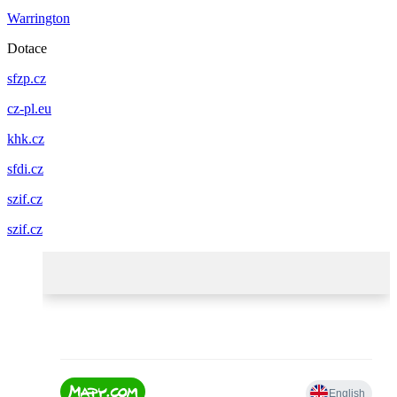
Warrington
Dotace
sfzp.cz
cz-pl.eu
khk.cz
sfdi.cz
szif.cz
szif.cz