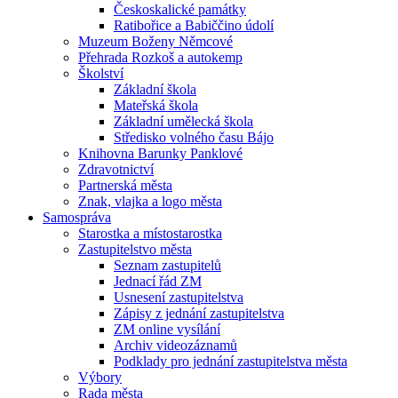
Českoskalické památky
Ratibořice a Babiččino údolí
Muzeum Boženy Němcové
Přehrada Rozkoš a autokemp
Školství
Základní škola
Mateřská škola
Základní umělecká škola
Středisko volného času Bájo
Knihovna Barunky Panklové
Zdravotnictví
Partnerská města
Znak, vlajka a logo města
Samospráva
Starostka a místostarostka
Zastupitelstvo města
Seznam zastupitelů
Jednací řád ZM
Usnesení zastupitelstva
Zápisy z jednání zastupitelstva
ZM online vysílání
Archiv videozáznamů
Podklady pro jednání zastupitelstva města
Výbory
Rada města