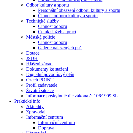
Odbor kultury a sportu
Personální obsazení odboru kultury a sportu
Činnost odboru kultury a sportu
Technické služby
Činnost odboru
Ceník služeb a prací
Městská policie
Činnost odboru
Galerie nalezených psů
Dotace
JSDH
Hlášení závad
Dokumenty ke stažení
Digitální povodňový plán
Czech POINT
Profil zadavatele
Životní situace
Informace poskytnuté dle zákona č. 106⁄1999 Sb.
Praktické info
Aktuality
Zpravodaj
Informační centrum
Informační centrum
Doprava