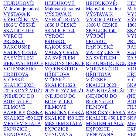
HEJDUKOVÉ:
HEJDUKOVÉ:
HEJDUKOVÉ:
HE
Malování je radost
Malování je radost
Malování je radost
Malo
VÝSTAVA K
VÝSTAVA K
VÝSTAVA K
VÝ
VÝROČÍ BITVY
VÝROČÍ BITVY
VÝROČÍ BITVY
VÝ
1866 U ČESKÉ
1866 U ČESKÉ
1866 U ČESKÉ
186
SKALICE
160.
SKALICE
160.
SKALICE
160.
SK
VÝROČÍ
VÝROČÍ
VÝROČÍ
VÝ
PRUSKO-
PRUSKO-
PRUSKO-
PR
RAKOUSKÉ
RAKOUSKÉ
RAKOUSKÉ
RA
VÁLKY
CESTA
VÁLKY
CESTA
VÁLKY
CESTA
VÁ
ZA SVĚTLEM
ZA SVĚTLEM
ZA SVĚTLEM
ZA
REKONSTRUKCE
REKONSTRUKCE
REKONSTRUKCE
RE
VOJENSKÉHO
VOJENSKÉHO
VOJENSKÉHO
VO
HŘBITOVA
HŘBITOVA
HŘBITOVA
HŘ
V ČESKÉ
V ČESKÉ
V ČESKÉ
V 
SKALICI 2023–
SKALICI 2023–
SKALICI 2023–
SKA
2025
KDYŽ MUŽI
2025
KDYŽ MUŽI
2025
KDYŽ MUŽI
202
(NE)JDOU DO
(NE)JDOU DO
(NE)JDOU DO
(NE
BOJE
55 LET
BOJE
55 LET
BOJE
55 LET
BO
FILMOVÉ
FILMOVÉ
FILMOVÉ
FI
BABIČKY
ČESKÁ
BABIČKY
ČESKÁ
BABIČKY
ČESKÁ
BA
SKALICE 450 LET
SKALICE 450 LET
SKALICE 450 LET
SKA
MĚSTEM
STÁLÁ
MĚSTEM
STÁLÁ
MĚSTEM
STÁLÁ
MĚ
EXPOZICE
EXPOZICE
EXPOZICE
EX
VĚNOVANÁ
VĚNOVANÁ
VĚNOVANÁ
VĚ