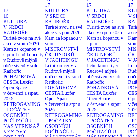
17
17
17
17
KULTURA
KULTURA
KU
16
V SRDCI
V SRDCI
V S
KULTURA
RATIBOŘIC
RATIBOŘIC
RAT
V SRDCI
Turisté zvou na své
Turisté zvou na své
Turi
RATIBOŘIC
akce v srpnu 2026
akce v srpnu 2026
akce
Turisté zvou na své
Kam za kopanou v
Kam za kopanou v
Kam
akce v srpnu 2026
srpnu
srpnu
srpn
Kam za kopanou v
MISTROVSTVÍ
MISTROVSTVÍ
MI
srpnu
Letní koncerty
ČR JUNIORŮ
ČR JUNIORŮ
ČR 
v Rudrově mlýně –
V JACHTINGU
V JACHTINGU
V 
občerstvení v srdci
Letní koncerty v
Letní koncerty v
Letn
Ratibořic
Rudrově mlýně –
Rudrově mlýně –
Rud
POHÁDKOVÁ
občerstvení v srdci
občerstvení v srdci
obče
CESTA
Luxfer
Ratibořic
Ratibořic
Rati
Open Space
POHÁDKOVÁ
POHÁDKOVÁ
PO
v červenci a srpnu
CESTA
Luxfer
CESTA
Luxfer
CE
2026
Open Space
Open Space
Ope
RETROGAMING
v červenci a srpnu
v červenci a srpnu
v če
– POČÁTKY
2026
2026
202
OSOBNÍCH
RETROGAMING
RETROGAMING
RE
POČÍTAČŮ U
– POČÁTKY
– POČÁTKY
– 
NÁS
VERNISÁŽ
OSOBNÍCH
OSOBNÍCH
OS
VÝSTAVY
POČÍTAČŮ U
POČÍTAČŮ U
PO