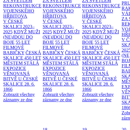
ZA SVĚTLEM
ZA SVĚTLEM
ZA SVĚTLEM
PR
REKONSTRUKCE
REKONSTRUKCE
REKONSTRUKCE
RA
VOJENSKÉHO
VOJENSKÉHO
VOJENSKÉHO
VÁ
HŘBITOVA
HŘBITOVA
HŘBITOVA
ZA
V ČESKÉ
V ČESKÉ
V ČESKÉ
RE
SKALICI 2023–
SKALICI 2023–
SKALICI 2023–
VO
2025
KDYŽ MUŽI
2025
KDYŽ MUŽI
2025
KDYŽ MUŽI
HŘ
(NE)JDOU DO
(NE)JDOU DO
(NE)JDOU DO
V 
BOJE
55 LET
BOJE
55 LET
BOJE
55 LET
SKA
FILMOVÉ
FILMOVÉ
FILMOVÉ
202
BABIČKY
ČESKÁ
BABIČKY
ČESKÁ
BABIČKY
ČESKÁ
(NE
SKALICE 450 LET
SKALICE 450 LET
SKALICE 450 LET
BO
MĚSTEM
STÁLÁ
MĚSTEM
STÁLÁ
MĚSTEM
STÁLÁ
FI
EXPOZICE
EXPOZICE
EXPOZICE
BA
VĚNOVANÁ
VĚNOVANÁ
VĚNOVANÁ
SKA
BITVĚ U ČESKÉ
BITVĚ U ČESKÉ
BITVĚ U ČESKÉ
MĚ
SKALICE 28. 6.
SKALICE 28. 6.
SKALICE 28. 6.
EX
1866
1866
1866
VĚ
Zobrazit všechny
Zobrazit všechny
Zobrazit všechny
BIT
záznamy ze dne
záznamy ze dne
záznamy ze dne
SKA
186
Zobr
zázn
18
19
20