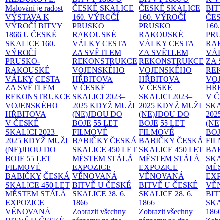
Malování je radost
ČESKÉ SKALICE
ČESKÉ SKALICE
BIT
VÝSTAVA K
160. VÝROČÍ
160. VÝROČÍ
ČES
VÝROČÍ BITVY
PRUSKO-
PRUSKO-
160
1866 U ČESKÉ
RAKOUSKÉ
RAKOUSKÉ
PR
SKALICE
160.
VÁLKY
CESTA
VÁLKY
CESTA
RA
VÝROČÍ
ZA SVĚTLEM
ZA SVĚTLEM
VÁ
PRUSKO-
REKONSTRUKCE
REKONSTRUKCE
ZA
RAKOUSKÉ
VOJENSKÉHO
VOJENSKÉHO
RE
VÁLKY
CESTA
HŘBITOVA
HŘBITOVA
VO
ZA SVĚTLEM
V ČESKÉ
V ČESKÉ
HŘ
REKONSTRUKCE
SKALICI 2023–
SKALICI 2023–
V 
VOJENSKÉHO
2025
KDYŽ MUŽI
2025
KDYŽ MUŽI
SKA
HŘBITOVA
(NE)JDOU DO
(NE)JDOU DO
202
V ČESKÉ
BOJE
55 LET
BOJE
55 LET
(NE
SKALICI 2023–
FILMOVÉ
FILMOVÉ
BO
2025
KDYŽ MUŽI
BABIČKY
ČESKÁ
BABIČKY
ČESKÁ
FI
(NE)JDOU DO
SKALICE 450 LET
SKALICE 450 LET
BA
BOJE
55 LET
MĚSTEM
STÁLÁ
MĚSTEM
STÁLÁ
SKA
FILMOVÉ
EXPOZICE
EXPOZICE
MĚ
BABIČKY
ČESKÁ
VĚNOVANÁ
VĚNOVANÁ
EX
SKALICE 450 LET
BITVĚ U ČESKÉ
BITVĚ U ČESKÉ
VĚ
MĚSTEM
STÁLÁ
SKALICE 28. 6.
SKALICE 28. 6.
BIT
EXPOZICE
1866
1866
SKA
VĚNOVANÁ
Zobrazit všechny
Zobrazit všechny
186