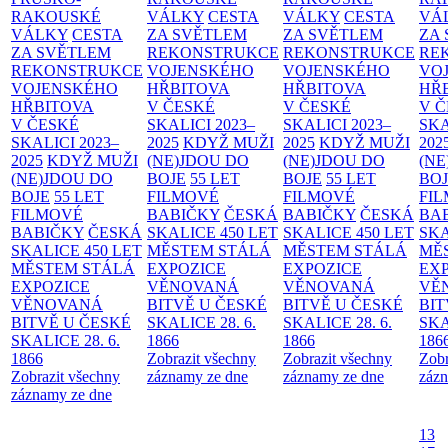
RAKOUSKÉ
VÁLKY
CESTA
VÁLKY
CESTA
VÁ
VÁLKY
CESTA
ZA SVĚTLEM
ZA SVĚTLEM
ZA
ZA SVĚTLEM
REKONSTRUKCE
REKONSTRUKCE
RE
REKONSTRUKCE
VOJENSKÉHO
VOJENSKÉHO
VO
VOJENSKÉHO
HŘBITOVA
HŘBITOVA
HŘ
HŘBITOVA
V ČESKÉ
V ČESKÉ
V 
V ČESKÉ
SKALICI 2023–
SKALICI 2023–
SKA
SKALICI 2023–
2025
KDYŽ MUŽI
2025
KDYŽ MUŽI
202
2025
KDYŽ MUŽI
(NE)JDOU DO
(NE)JDOU DO
(NE
(NE)JDOU DO
BOJE
55 LET
BOJE
55 LET
BO
BOJE
55 LET
FILMOVÉ
FILMOVÉ
FI
FILMOVÉ
BABIČKY
ČESKÁ
BABIČKY
ČESKÁ
BA
BABIČKY
ČESKÁ
SKALICE 450 LET
SKALICE 450 LET
SKA
SKALICE 450 LET
MĚSTEM
STÁLÁ
MĚSTEM
STÁLÁ
MĚ
MĚSTEM
STÁLÁ
EXPOZICE
EXPOZICE
EX
EXPOZICE
VĚNOVANÁ
VĚNOVANÁ
VĚ
VĚNOVANÁ
BITVĚ U ČESKÉ
BITVĚ U ČESKÉ
BIT
BITVĚ U ČESKÉ
SKALICE 28. 6.
SKALICE 28. 6.
SKA
SKALICE 28. 6.
1866
1866
186
1866
Zobrazit všechny
Zobrazit všechny
Zobr
Zobrazit všechny
záznamy ze dne
záznamy ze dne
zázn
záznamy ze dne
13