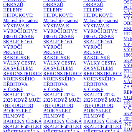
OS
OBRAZŮ
OBRAZŮ
OBRAZŮ
PO
HELENY
HELENY
HELENY
NÁ
HEJDUKOVÉ:
HEJDUKOVÉ:
HEJDUKOVÉ:
VÝ
Malování je radost
Malování je radost
Malování je radost
OB
VÝSTAVA K
VÝSTAVA K
VÝSTAVA K
HE
VÝROČÍ BITVY
VÝROČÍ BITVY
VÝROČÍ BITVY
HE
1866 U ČESKÉ
1866 U ČESKÉ
1866 U ČESKÉ
Malo
SKALICE
160.
SKALICE
160.
SKALICE
160.
VÝ
VÝROČÍ
VÝROČÍ
VÝROČÍ
VÝ
PRUSKO-
PRUSKO-
PRUSKO-
186
RAKOUSKÉ
RAKOUSKÉ
RAKOUSKÉ
SK
VÁLKY
CESTA
VÁLKY
CESTA
VÁLKY
CESTA
VÝ
ZA SVĚTLEM
ZA SVĚTLEM
ZA SVĚTLEM
PR
REKONSTRUKCE
REKONSTRUKCE
REKONSTRUKCE
RA
VOJENSKÉHO
VOJENSKÉHO
VOJENSKÉHO
VÁ
HŘBITOVA
HŘBITOVA
HŘBITOVA
ZA
V ČESKÉ
V ČESKÉ
V ČESKÉ
RE
SKALICI 2023–
SKALICI 2023–
SKALICI 2023–
VO
2025
KDYŽ MUŽI
2025
KDYŽ MUŽI
2025
KDYŽ MUŽI
HŘ
(NE)JDOU DO
(NE)JDOU DO
(NE)JDOU DO
V 
BOJE
55 LET
BOJE
55 LET
BOJE
55 LET
SKA
FILMOVÉ
FILMOVÉ
FILMOVÉ
202
BABIČKY
ČESKÁ
BABIČKY
ČESKÁ
BABIČKY
ČESKÁ
(NE
SKALICE 450 LET
SKALICE 450 LET
SKALICE 450 LET
BO
MĚSTEM
STÁLÁ
MĚSTEM
STÁLÁ
MĚSTEM
STÁLÁ