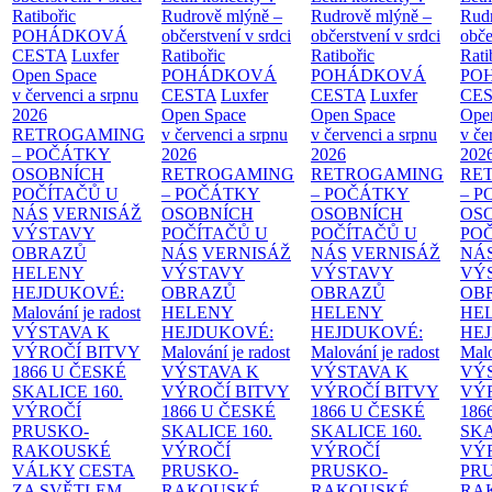
Ratibořic
Rudrově mlýně –
Rudrově mlýně –
Rud
POHÁDKOVÁ
občerstvení v srdci
občerstvení v srdci
obče
CESTA
Luxfer
Ratibořic
Ratibořic
Rati
Open Space
POHÁDKOVÁ
POHÁDKOVÁ
PO
v červenci a srpnu
CESTA
Luxfer
CESTA
Luxfer
CE
2026
Open Space
Open Space
Ope
RETROGAMING
v červenci a srpnu
v červenci a srpnu
v če
– POČÁTKY
2026
2026
202
OSOBNÍCH
RETROGAMING
RETROGAMING
RE
POČÍTAČŮ U
– POČÁTKY
– POČÁTKY
– 
NÁS
VERNISÁŽ
OSOBNÍCH
OSOBNÍCH
OS
VÝSTAVY
POČÍTAČŮ U
POČÍTAČŮ U
PO
OBRAZŮ
NÁS
VERNISÁŽ
NÁS
VERNISÁŽ
NÁ
HELENY
VÝSTAVY
VÝSTAVY
VÝ
HEJDUKOVÉ:
OBRAZŮ
OBRAZŮ
OB
Malování je radost
HELENY
HELENY
HE
VÝSTAVA K
HEJDUKOVÉ:
HEJDUKOVÉ:
HE
VÝROČÍ BITVY
Malování je radost
Malování je radost
Malo
1866 U ČESKÉ
VÝSTAVA K
VÝSTAVA K
VÝ
SKALICE
160.
VÝROČÍ BITVY
VÝROČÍ BITVY
VÝ
VÝROČÍ
1866 U ČESKÉ
1866 U ČESKÉ
186
PRUSKO-
SKALICE
160.
SKALICE
160.
SK
RAKOUSKÉ
VÝROČÍ
VÝROČÍ
VÝ
VÁLKY
CESTA
PRUSKO-
PRUSKO-
PR
ZA SVĚTLEM
RAKOUSKÉ
RAKOUSKÉ
RA