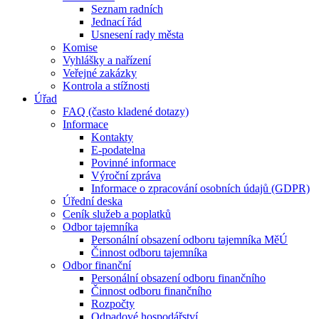
Seznam radních
Jednací řád
Usnesení rady města
Komise
Vyhlášky a nařízení
Veřejné zakázky
Kontrola a stížnosti
Úřad
FAQ (často kladené dotazy)
Informace
Kontakty
E-podatelna
Povinné informace
Výroční zpráva
Informace o zpracování osobních údajů (GDPR)
Úřední deska
Ceník služeb a poplatků
Odbor tajemníka
Personální obsazení odboru tajemníka MěÚ
Činnost odboru tajemníka
Odbor finanční
Personální obsazení odboru finančního
Činnost odboru finančního
Rozpočty
Odpadové hospodářství