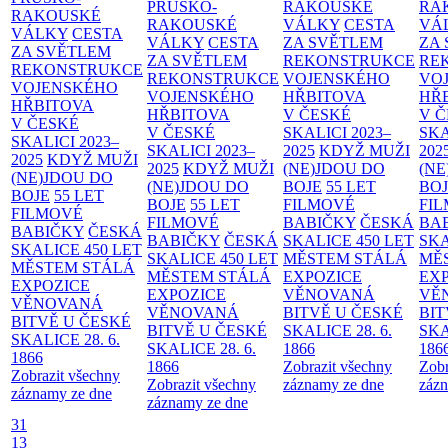
PRUSKO-
RAKOUSKÉ
RA
RAKOUSKÉ
RAKOUSKÉ
VÁLKY
CESTA
VÁ
VÁLKY
CESTA
VÁLKY
CESTA
ZA SVĚTLEM
ZA
ZA SVĚTLEM
ZA SVĚTLEM
REKONSTRUKCE
RE
REKONSTRUKCE
REKONSTRUKCE
VOJENSKÉHO
VO
VOJENSKÉHO
VOJENSKÉHO
HŘBITOVA
HŘ
HŘBITOVA
HŘBITOVA
V ČESKÉ
V 
V ČESKÉ
V ČESKÉ
SKALICI 2023–
SKA
SKALICI 2023–
SKALICI 2023–
2025
KDYŽ MUŽI
202
2025
KDYŽ MUŽI
2025
KDYŽ MUŽI
(NE)JDOU DO
(NE
(NE)JDOU DO
(NE)JDOU DO
BOJE
55 LET
BO
BOJE
55 LET
BOJE
55 LET
FILMOVÉ
FI
FILMOVÉ
FILMOVÉ
BABIČKY
ČESKÁ
BA
BABIČKY
ČESKÁ
BABIČKY
ČESKÁ
SKALICE 450 LET
SKA
SKALICE 450 LET
SKALICE 450 LET
MĚSTEM
STÁLÁ
MĚ
MĚSTEM
STÁLÁ
MĚSTEM
STÁLÁ
EXPOZICE
EX
EXPOZICE
EXPOZICE
VĚNOVANÁ
VĚ
VĚNOVANÁ
VĚNOVANÁ
BITVĚ U ČESKÉ
BIT
BITVĚ U ČESKÉ
BITVĚ U ČESKÉ
SKALICE 28. 6.
SKA
SKALICE 28. 6.
SKALICE 28. 6.
1866
186
1866
1866
Zobrazit všechny
Zobr
Zobrazit všechny
Zobrazit všechny
záznamy ze dne
zázn
záznamy ze dne
záznamy ze dne
31
13