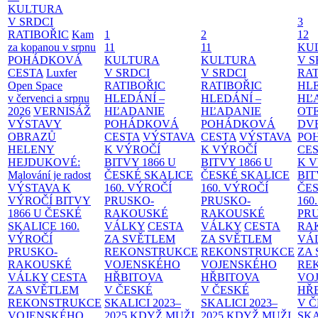
KULTURA
V SRDCI
3
RATIBOŘIC
Kam
1
2
12
za kopanou v srpnu
11
11
KU
POHÁDKOVÁ
KULTURA
KULTURA
V S
CESTA
Luxfer
V SRDCI
V SRDCI
RAT
Open Space
RATIBOŘIC
RATIBOŘIC
HLE
v červenci a srpnu
HLEDÁNÍ –
HLEDÁNÍ –
HĽ
2026
VERNISÁŽ
HĽADANIE
HĽADANIE
OT
VÝSTAVY
POHÁDKOVÁ
POHÁDKOVÁ
DV
OBRAZŮ
CESTA
VÝSTAVA
CESTA
VÝSTAVA
PO
HELENY
K VÝROČÍ
K VÝROČÍ
CE
HEJDUKOVÉ:
BITVY 1866 U
BITVY 1866 U
K 
Malování je radost
ČESKÉ SKALICE
ČESKÉ SKALICE
BIT
VÝSTAVA K
160. VÝROČÍ
160. VÝROČÍ
ČES
VÝROČÍ BITVY
PRUSKO-
PRUSKO-
160
1866 U ČESKÉ
RAKOUSKÉ
RAKOUSKÉ
PR
SKALICE
160.
VÁLKY
CESTA
VÁLKY
CESTA
RA
VÝROČÍ
ZA SVĚTLEM
ZA SVĚTLEM
VÁ
PRUSKO-
REKONSTRUKCE
REKONSTRUKCE
ZA
RAKOUSKÉ
VOJENSKÉHO
VOJENSKÉHO
RE
VÁLKY
CESTA
HŘBITOVA
HŘBITOVA
VO
ZA SVĚTLEM
V ČESKÉ
V ČESKÉ
HŘ
REKONSTRUKCE
SKALICI 2023–
SKALICI 2023–
V 
VOJENSKÉHO
2025
KDYŽ MUŽI
2025
KDYŽ MUŽI
SKA