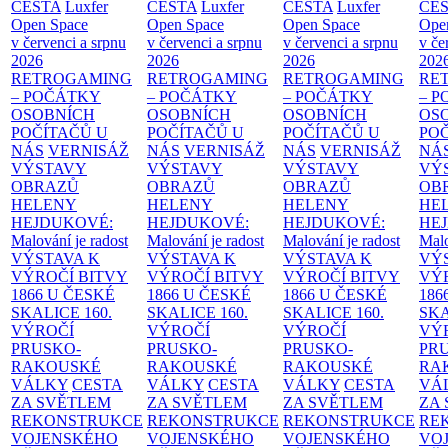
CESTA
Luxfer
CESTA
Luxfer
CESTA
Luxfer
CE
Open Space
Open Space
Open Space
Ope
v červenci a srpnu
v červenci a srpnu
v červenci a srpnu
v če
2026
2026
2026
202
RETROGAMING
RETROGAMING
RETROGAMING
RE
– POČÁTKY
– POČÁTKY
– POČÁTKY
– 
OSOBNÍCH
OSOBNÍCH
OSOBNÍCH
OS
POČÍTAČŮ U
POČÍTAČŮ U
POČÍTAČŮ U
PO
NÁS
VERNISÁŽ
NÁS
VERNISÁŽ
NÁS
VERNISÁŽ
NÁ
VÝSTAVY
VÝSTAVY
VÝSTAVY
VÝ
OBRAZŮ
OBRAZŮ
OBRAZŮ
OB
HELENY
HELENY
HELENY
HE
HEJDUKOVÉ:
HEJDUKOVÉ:
HEJDUKOVÉ:
HE
Malování je radost
Malování je radost
Malování je radost
Malo
VÝSTAVA K
VÝSTAVA K
VÝSTAVA K
VÝ
VÝROČÍ BITVY
VÝROČÍ BITVY
VÝROČÍ BITVY
VÝ
1866 U ČESKÉ
1866 U ČESKÉ
1866 U ČESKÉ
186
SKALICE
160.
SKALICE
160.
SKALICE
160.
SK
VÝROČÍ
VÝROČÍ
VÝROČÍ
VÝ
PRUSKO-
PRUSKO-
PRUSKO-
PR
RAKOUSKÉ
RAKOUSKÉ
RAKOUSKÉ
RA
VÁLKY
CESTA
VÁLKY
CESTA
VÁLKY
CESTA
VÁ
ZA SVĚTLEM
ZA SVĚTLEM
ZA SVĚTLEM
ZA
REKONSTRUKCE
REKONSTRUKCE
REKONSTRUKCE
RE
VOJENSKÉHO
VOJENSKÉHO
VOJENSKÉHO
VO