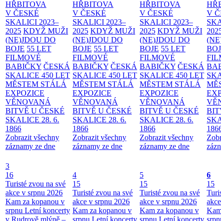
HŘBITOVA
HŘBITOVA
HŘBITOVA
HŘ
V ČESKÉ
V ČESKÉ
V ČESKÉ
V 
SKALICI 2023–
SKALICI 2023–
SKALICI 2023–
SKA
2025
KDYŽ MUŽI
2025
KDYŽ MUŽI
2025
KDYŽ MUŽI
202
(NE)JDOU DO
(NE)JDOU DO
(NE)JDOU DO
(NE
BOJE
55 LET
BOJE
55 LET
BOJE
55 LET
BO
FILMOVÉ
FILMOVÉ
FILMOVÉ
FI
BABIČKY
ČESKÁ
BABIČKY
ČESKÁ
BABIČKY
ČESKÁ
BA
SKALICE 450 LET
SKALICE 450 LET
SKALICE 450 LET
SKA
MĚSTEM
STÁLÁ
MĚSTEM
STÁLÁ
MĚSTEM
STÁLÁ
MĚ
EXPOZICE
EXPOZICE
EXPOZICE
EX
VĚNOVANÁ
VĚNOVANÁ
VĚNOVANÁ
VĚ
BITVĚ U ČESKÉ
BITVĚ U ČESKÉ
BITVĚ U ČESKÉ
BIT
SKALICE 28. 6.
SKALICE 28. 6.
SKALICE 28. 6.
SKA
1866
1866
1866
186
Zobrazit všechny
Zobrazit všechny
Zobrazit všechny
Zobr
záznamy ze dne
záznamy ze dne
záznamy ze dne
zázn
3
16
4
5
6
Turisté zvou na své
15
15
15
akce v srpnu 2026
Turisté zvou na své
Turisté zvou na své
Turi
Kam za kopanou v
akce v srpnu 2026
akce v srpnu 2026
akce
srpnu
Letní koncerty
Kam za kopanou v
Kam za kopanou v
Kam
v Rudrově mlýně –
srpnu
Letní koncerty
srpnu
Letní koncerty
srp