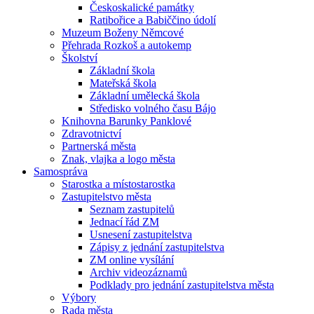
Českoskalické památky
Ratibořice a Babiččino údolí
Muzeum Boženy Němcové
Přehrada Rozkoš a autokemp
Školství
Základní škola
Mateřská škola
Základní umělecká škola
Středisko volného času Bájo
Knihovna Barunky Panklové
Zdravotnictví
Partnerská města
Znak, vlajka a logo města
Samospráva
Starostka a místostarostka
Zastupitelstvo města
Seznam zastupitelů
Jednací řád ZM
Usnesení zastupitelstva
Zápisy z jednání zastupitelstva
ZM online vysílání
Archiv videozáznamů
Podklady pro jednání zastupitelstva města
Výbory
Rada města