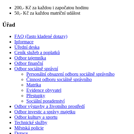
200,- Kč za každou i započatou hodinu
50,- Kč za každou matriční událost
Úřad
FAQ (často kladené dotazy)
Informace
Úřední deska
Ceník služeb a poplatků
Odbor tajemníka
Odbor finanční
Odbor sociálně správní
Personální obsazení odboru sociálně správního
Činnost odboru sociálně správního
Matrika
Evidence obyvatel
Přestupky
Sociální poradenství
Odbor výstavby a životního prostředí
Odbor investic a správy majetku
Odbor kultury a sportu
Technické služby
Městská policie
Dotace