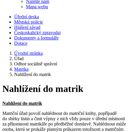
Napište nám
Mapa webu
Úřední deska
Městská policie
Hlášení závad
Českoskalický zpravodaj
Dokumenty a formuláře
Dotace
Úvodní stránka
Úřad
Odbor sociálně správní
Matrika
Nahlížení do matrik
Nahlížení do matrik
Nahlížení do matrik
Matriční úřad povolí nahlédnout do matriční knihy, popřípadě
do sbírky listin a činit výpisy z nich vždy pouze v úřední místnosti
za přítomnosti matrikáře po předběžné domluvě. Nahlédnout může
osoba, která se prokáže platným průkazem totožnosti a matričním