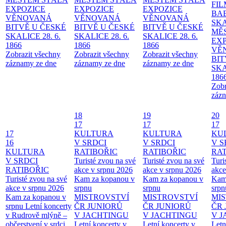
FI
EXPOZICE
EXPOZICE
EXPOZICE
BA
VĚNOVANÁ
VĚNOVANÁ
VĚNOVANÁ
SKA
BITVĚ U ČESKÉ
BITVĚ U ČESKÉ
BITVĚ U ČESKÉ
MĚ
SKALICE 28. 6.
SKALICE 28. 6.
SKALICE 28. 6.
EX
1866
1866
1866
VĚ
Zobrazit všechny
Zobrazit všechny
Zobrazit všechny
BIT
záznamy ze dne
záznamy ze dne
záznamy ze dne
SKA
186
Zobr
zázn
18
19
20
17
17
17
17
KULTURA
KULTURA
KU
16
V SRDCI
V SRDCI
V S
KULTURA
RATIBOŘIC
RATIBOŘIC
RAT
V SRDCI
Turisté zvou na své
Turisté zvou na své
Turi
RATIBOŘIC
akce v srpnu 2026
akce v srpnu 2026
akce
Turisté zvou na své
Kam za kopanou v
Kam za kopanou v
Kam
akce v srpnu 2026
srpnu
srpnu
srpn
Kam za kopanou v
MISTROVSTVÍ
MISTROVSTVÍ
MI
srpnu
Letní koncerty
ČR JUNIORŮ
ČR JUNIORŮ
ČR 
v Rudrově mlýně –
V JACHTINGU
V JACHTINGU
V 
občerstvení v srdci
Letní koncerty v
Letní koncerty v
Letn