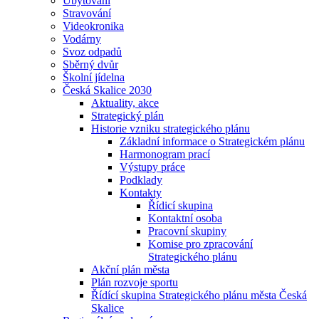
Ubytování
Stravování
Videokronika
Vodárny
Svoz odpadů
Sběrný dvůr
Školní jídelna
Česká Skalice 2030
Aktuality, akce
Strategický plán
Historie vzniku strategického plánu
Základní informace o Strategickém plánu
Harmonogram prací
Výstupy práce
Podklady
Kontakty
Řídicí skupina
Kontaktní osoba
Pracovní skupiny
Komise pro zpracování
Strategického plánu
Akční plán města
Plán rozvoje sportu
Řídící skupina Strategického plánu města Česká
Skalice