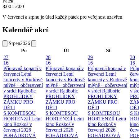
Pátek
8:00-12:00
V červenci a srpnu je úřad každý pátek pro veřejnost uzavřen
Kalendář akcí
Srpen
2026
Po
Út
St
27
28
29
30
16
16
16
16
Přípravná kopaná v
Přípravná kopaná v
Přípravná kopaná v
Příp
červenci
Letní
červenci
Letní
červenci
Letní
červ
koncerty v Rudrově
koncerty v Rudrově
koncerty v Rudrově
konc
mlýně – občerstvení
mlýně – občerstvení
mlýně – občerstvení
mlýn
v srdci Ratibořic
v srdci Ratibořic
v srdci Ratibořic
v sr
PROHLÍDKY
PROHLÍDKY
PROHLÍDKY
PR
ZÁMKU PRO
ZÁMKU PRO
ZÁMKU PRO
ZÁ
DĚTI
DĚTI
DĚTI
DĚT
S KOMTESOU
S KOMTESOU
S KOMTESOU
S 
HORTENZIÍ
Letní
HORTENZIÍ
Letní
HORTENZIÍ
Letní
HOR
kino Rozkoš v
kino Rozkoš v
kino Rozkoš v
kino
červenci 2026
červenci 2026
červenci 2026
červ
POHÁDKOVÁ
POHÁDKOVÁ
POHÁDKOVÁ
PO