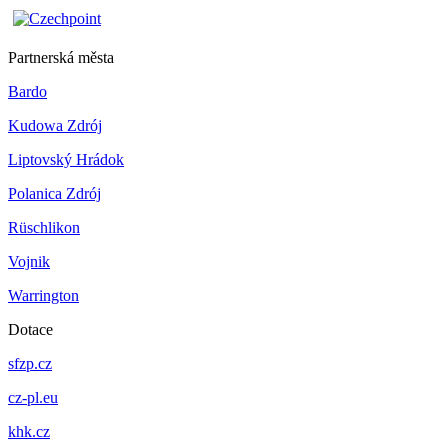
Partnerská města
Bardo
Kudowa Zdrój
Liptovský Hrádok
Polanica Zdrój
Rüschlikon
Vojnik
Warrington
Dotace
sfzp.cz
cz-pl.eu
khk.cz