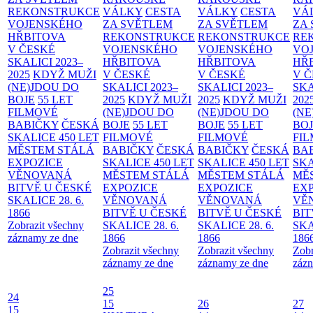
REKONSTRUKCE
VÁLKY
CESTA
VÁLKY
CESTA
VÁ
VOJENSKÉHO
ZA SVĚTLEM
ZA SVĚTLEM
ZA
HŘBITOVA
REKONSTRUKCE
REKONSTRUKCE
RE
V ČESKÉ
VOJENSKÉHO
VOJENSKÉHO
VO
SKALICI 2023–
HŘBITOVA
HŘBITOVA
HŘ
2025
KDYŽ MUŽI
V ČESKÉ
V ČESKÉ
V 
(NE)JDOU DO
SKALICI 2023–
SKALICI 2023–
SKA
BOJE
55 LET
2025
KDYŽ MUŽI
2025
KDYŽ MUŽI
202
FILMOVÉ
(NE)JDOU DO
(NE)JDOU DO
(NE
BABIČKY
ČESKÁ
BOJE
55 LET
BOJE
55 LET
BO
SKALICE 450 LET
FILMOVÉ
FILMOVÉ
FI
MĚSTEM
STÁLÁ
BABIČKY
ČESKÁ
BABIČKY
ČESKÁ
BA
EXPOZICE
SKALICE 450 LET
SKALICE 450 LET
SKA
VĚNOVANÁ
MĚSTEM
STÁLÁ
MĚSTEM
STÁLÁ
MĚ
BITVĚ U ČESKÉ
EXPOZICE
EXPOZICE
EX
SKALICE 28. 6.
VĚNOVANÁ
VĚNOVANÁ
VĚ
1866
BITVĚ U ČESKÉ
BITVĚ U ČESKÉ
BIT
Zobrazit všechny
SKALICE 28. 6.
SKALICE 28. 6.
SKA
záznamy ze dne
1866
1866
186
Zobrazit všechny
Zobrazit všechny
Zobr
záznamy ze dne
záznamy ze dne
zázn
25
24
15
26
27
15