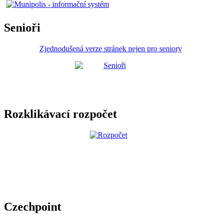
Senioři
Zjednodušená verze stránek nejen pro seniory
Rozklikávací rozpočet
Czechpoint