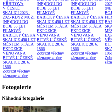
HŘBITOVA
(NE)JDOU DO
(NE)JDOU DO
202
V ČESKÉ
BOJE
55 LET
BOJE
55 LET
(NE
SKALICI 2023–
FILMOVÉ
FILMOVÉ
BO
2025
KDYŽ MUŽI
BABIČKY
ČESKÁ
BABIČKY
ČESKÁ
FI
(NE)JDOU DO
SKALICE 450 LET
SKALICE 450 LET
BA
BOJE
55 LET
MĚSTEM
STÁLÁ
MĚSTEM
STÁLÁ
SKA
FILMOVÉ
EXPOZICE
EXPOZICE
MĚ
BABIČKY
ČESKÁ
VĚNOVANÁ
VĚNOVANÁ
EX
SKALICE 450 LET
BITVĚ U ČESKÉ
BITVĚ U ČESKÉ
VĚ
MĚSTEM
STÁLÁ
SKALICE 28. 6.
SKALICE 28. 6.
BIT
EXPOZICE
1866
1866
SKA
VĚNOVANÁ
Zobrazit všechny
Zobrazit všechny
186
BITVĚ U ČESKÉ
záznamy ze dne
záznamy ze dne
Zobr
SKALICE 28. 6.
zázn
1866
Zobrazit všechny
záznamy ze dne
Fotogalerie
Náhodná fotogalerie