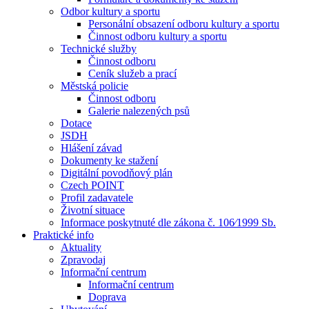
Odbor kultury a sportu
Personální obsazení odboru kultury a sportu
Činnost odboru kultury a sportu
Technické služby
Činnost odboru
Ceník služeb a prací
Městská policie
Činnost odboru
Galerie nalezených psů
Dotace
JSDH
Hlášení závad
Dokumenty ke stažení
Digitální povodňový plán
Czech POINT
Profil zadavatele
Životní situace
Informace poskytnuté dle zákona č. 106⁄1999 Sb.
Praktické info
Aktuality
Zpravodaj
Informační centrum
Informační centrum
Doprava