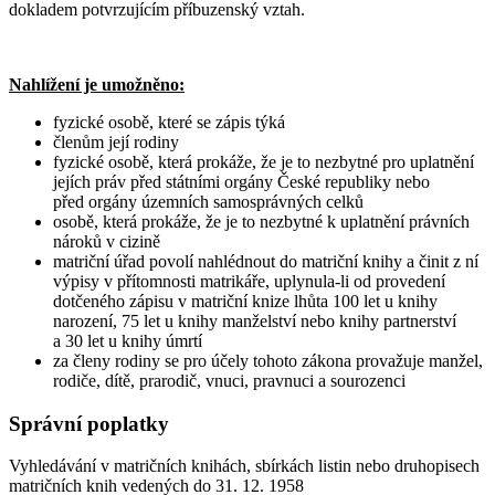
dokladem potvrzujícím příbuzenský vztah.
Nahlížení je umožněno:
fyzické osobě, které se zápis týká
členům její rodiny
fyzické osobě, která prokáže, že je to nezbytné pro uplatnění
jejích práv před státními orgány České republiky nebo
před orgány územních samosprávných celků
osobě, která prokáže, že je to nezbytné k uplatnění právních
nároků v cizině
matriční úřad povolí nahlédnout do matriční knihy a činit z ní
výpisy v přítomnosti matrikáře, uplynula-li od provedení
dotčeného zápisu v matriční knize lhůta 100 let u knihy
narození, 75 let u knihy manželství nebo knihy partnerství
a 30 let u knihy úmrtí
za členy rodiny se pro účely tohoto zákona provažuje manžel,
rodiče, dítě, prarodič, vnuci, pravnuci a sourozenci
Správní poplatky
Vyhledávání v matričních knihách, sbírkách listin nebo druhopisech
matričních knih vedených do 31. 12. 1958