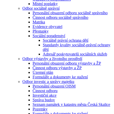
Místní poplatky
Odbor sociálně správní
Personální obsazení odboru sociálně správního
Činnost odboru sociálně správního
Matrika
Evidence obyvatel
Přestupky
Sociální poradenství
Sociálně právní ochrana dětí
Standardy kvality sociálně-právní ochrany
dětí
Adresář poskytovatelů sociálních služeb
Odbor výstavby a životního prostředí
Personální obsazení odboru výstavby a ŽP
Činnost odboru výstavby a ŽP
Územní plán
Formuláře a dokumenty ke stažení
Odbor investic a správy majetku
Personální obsazení OISM
Činnost odboru
Investiční akce
Správa budov
Seznam památek v katastru města Česká Skalice
Pozemky
Formuláře a dokumenty ke stažení