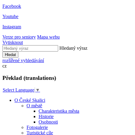
Facebook
Youtube
Instagram
Verze pro seniory
Mapa webu
Vytisknout
Hledaný výraz
Hledat
rozšířené vyhledávání
cz
Překlad (translations)
Select Language
▼
O České Skalici
O městě
Charakteristika města
Historie
Osobnosti
Fotogalerie
Turistické cíle