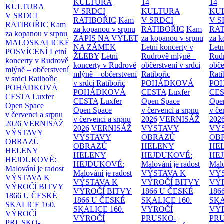
KULTURA
14
14
KULTURA
V SRDCI
KULTURA
KU
V SRDCI
RATIBOŘIC
Kam
V SRDCI
V S
RATIBOŘIC
Kam
za kopanou v srpnu
RATIBOŘIC
Kam
RAT
za kopanou v srpnu
ZÁPIS NA VÝLET
za kopanou v srpnu
za k
MALOSKALICKÉ
NA ZÁMEK
Letní koncerty v
Letn
POSVÍCENÍ
Letní
ŽLEBY
Letní
Rudrově mlýně –
Rud
koncerty v Rudrově
koncerty v Rudrově
občerstvení v srdci
obče
mlýně – občerstvení
mlýně – občerstvení
Ratibořic
Rati
v srdci Ratibořic
v srdci Ratibořic
POHÁDKOVÁ
PO
POHÁDKOVÁ
POHÁDKOVÁ
CESTA
Luxfer
CE
CESTA
Luxfer
CESTA
Luxfer
Open Space
Ope
Open Space
Open Space
v červenci a srpnu
v če
v červenci a srpnu
v červenci a srpnu
2026
VERNISÁŽ
202
2026
VERNISÁŽ
2026
VERNISÁŽ
VÝSTAVY
VÝ
VÝSTAVY
VÝSTAVY
OBRAZŮ
OB
OBRAZŮ
OBRAZŮ
HELENY
HE
HELENY
HELENY
HEJDUKOVÉ:
HE
HEJDUKOVÉ:
HEJDUKOVÉ:
Malování je radost
Malo
Malování je radost
Malování je radost
VÝSTAVA K
VÝ
VÝSTAVA K
VÝSTAVA K
VÝROČÍ BITVY
VÝ
VÝROČÍ BITVY
VÝROČÍ BITVY
1866 U ČESKÉ
186
1866 U ČESKÉ
1866 U ČESKÉ
SKALICE
160.
SK
SKALICE
160.
SKALICE
160.
VÝROČÍ
VÝ
VÝROČÍ
VÝROČÍ
PRUSKO-
PR
PRUSKO-