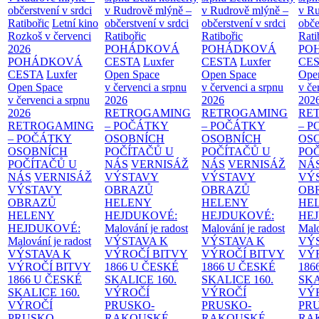
občerstvení v srdci
v Rudrově mlýně –
v Rudrově mlýně –
v Ru
Ratibořic
Letní kino
občerstvení v srdci
občerstvení v srdci
obče
Rozkoš v červenci
Ratibořic
Ratibořic
Rati
2026
POHÁDKOVÁ
POHÁDKOVÁ
PO
POHÁDKOVÁ
CESTA
Luxfer
CESTA
Luxfer
CE
CESTA
Luxfer
Open Space
Open Space
Ope
Open Space
v červenci a srpnu
v červenci a srpnu
v če
v červenci a srpnu
2026
2026
202
2026
RETROGAMING
RETROGAMING
RE
RETROGAMING
– POČÁTKY
– POČÁTKY
– 
– POČÁTKY
OSOBNÍCH
OSOBNÍCH
OS
OSOBNÍCH
POČÍTAČŮ U
POČÍTAČŮ U
PO
POČÍTAČŮ U
NÁS
VERNISÁŽ
NÁS
VERNISÁŽ
NÁ
NÁS
VERNISÁŽ
VÝSTAVY
VÝSTAVY
VÝ
VÝSTAVY
OBRAZŮ
OBRAZŮ
OB
OBRAZŮ
HELENY
HELENY
HE
HELENY
HEJDUKOVÉ:
HEJDUKOVÉ:
HE
HEJDUKOVÉ:
Malování je radost
Malování je radost
Malo
Malování je radost
VÝSTAVA K
VÝSTAVA K
VÝ
VÝSTAVA K
VÝROČÍ BITVY
VÝROČÍ BITVY
VÝ
VÝROČÍ BITVY
1866 U ČESKÉ
1866 U ČESKÉ
186
1866 U ČESKÉ
SKALICE
160.
SKALICE
160.
SK
SKALICE
160.
VÝROČÍ
VÝROČÍ
VÝ
VÝROČÍ
PRUSKO-
PRUSKO-
PR
PRUSKO-
RAKOUSKÉ
RAKOUSKÉ
RA