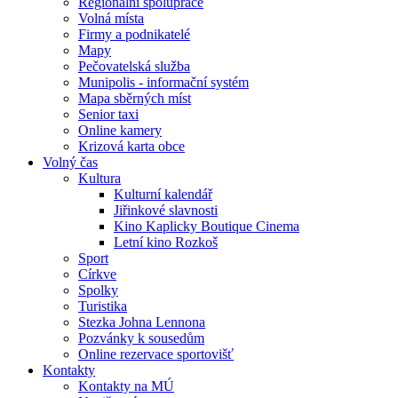
Regionální spolupráce
Volná místa
Firmy a podnikatelé
Mapy
Pečovatelská služba
Munipolis - informační systém
Mapa sběrných míst
Senior taxi
Online kamery
Krizová karta obce
Volný čas
Kultura
Kulturní kalendář
Jiřinkové slavnosti
Kino Kaplicky Boutique Cinema
Letní kino Rozkoš
Sport
Církve
Spolky
Turistika
Stezka Johna Lennona
Pozvánky k sousedům
Online rezervace sportovišť
Kontakty
Kontakty na MÚ