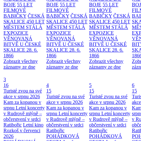
BOJE
55 LET
BOJE
55 LET
BOJE
55 LET
BO
FILMOVÉ
FILMOVÉ
FILMOVÉ
FI
BABIČKY
ČESKÁ
BABIČKY
ČESKÁ
BABIČKY
ČESKÁ
BA
SKALICE 450 LET
SKALICE 450 LET
SKALICE 450 LET
SKA
MĚSTEM
STÁLÁ
MĚSTEM
STÁLÁ
MĚSTEM
STÁLÁ
MĚ
EXPOZICE
EXPOZICE
EXPOZICE
EX
VĚNOVANÁ
VĚNOVANÁ
VĚNOVANÁ
VĚ
BITVĚ U ČESKÉ
BITVĚ U ČESKÉ
BITVĚ U ČESKÉ
BIT
SKALICE 28. 6.
SKALICE 28. 6.
SKALICE 28. 6.
SKA
1866
1866
1866
186
Zobrazit všechny
Zobrazit všechny
Zobrazit všechny
Zobr
záznamy ze dne
záznamy ze dne
záznamy ze dne
zázn
3
16
4
5
6
Turisté zvou na své
15
15
15
akce v srpnu 2026
Turisté zvou na své
Turisté zvou na své
Turi
Kam za kopanou v
akce v srpnu 2026
akce v srpnu 2026
akce
srpnu
Letní koncerty
Kam za kopanou v
Kam za kopanou v
Kam
v Rudrově mlýně –
srpnu
Letní koncerty
srpnu
Letní koncerty
srp
občerstvení v srdci
v Rudrově mlýně –
v Rudrově mlýně –
v Ru
Ratibořic
Letní kino
občerstvení v srdci
občerstvení v srdci
obče
Rozkoš v červenci
Ratibořic
Ratibořic
Rati
2026
POHÁDKOVÁ
POHÁDKOVÁ
PO