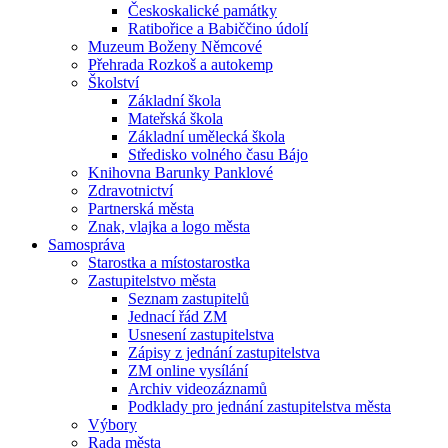
Českoskalické památky
Ratibořice a Babiččino údolí
Muzeum Boženy Němcové
Přehrada Rozkoš a autokemp
Školství
Základní škola
Mateřská škola
Základní umělecká škola
Středisko volného času Bájo
Knihovna Barunky Panklové
Zdravotnictví
Partnerská města
Znak, vlajka a logo města
Samospráva
Starostka a místostarostka
Zastupitelstvo města
Seznam zastupitelů
Jednací řád ZM
Usnesení zastupitelstva
Zápisy z jednání zastupitelstva
ZM online vysílání
Archiv videozáznamů
Podklady pro jednání zastupitelstva města
Výbory
Rada města