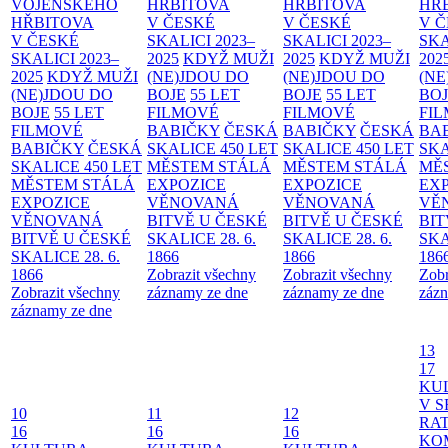
VOJENSKÉHO
HŘBITOVA
HŘBITOVA
HŘ
HŘBITOVA
V ČESKÉ
V ČESKÉ
V 
V ČESKÉ
SKALICI 2023–
SKALICI 2023–
SKA
SKALICI 2023–
2025
KDYŽ MUŽI
2025
KDYŽ MUŽI
202
2025
KDYŽ MUŽI
(NE)JDOU DO
(NE)JDOU DO
(NE
(NE)JDOU DO
BOJE
55 LET
BOJE
55 LET
BO
BOJE
55 LET
FILMOVÉ
FILMOVÉ
FI
FILMOVÉ
BABIČKY
ČESKÁ
BABIČKY
ČESKÁ
BA
BABIČKY
ČESKÁ
SKALICE 450 LET
SKALICE 450 LET
SKA
SKALICE 450 LET
MĚSTEM
STÁLÁ
MĚSTEM
STÁLÁ
MĚ
MĚSTEM
STÁLÁ
EXPOZICE
EXPOZICE
EX
EXPOZICE
VĚNOVANÁ
VĚNOVANÁ
VĚ
VĚNOVANÁ
BITVĚ U ČESKÉ
BITVĚ U ČESKÉ
BIT
BITVĚ U ČESKÉ
SKALICE 28. 6.
SKALICE 28. 6.
SKA
SKALICE 28. 6.
1866
1866
186
1866
Zobrazit všechny
Zobrazit všechny
Zobr
Zobrazit všechny
záznamy ze dne
záznamy ze dne
zázn
záznamy ze dne
13
17
KU
V S
10
11
12
RAT
16
16
16
KO