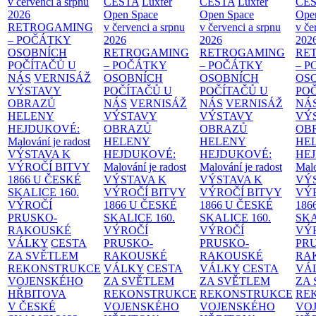
v červenci a srpnu
CESTA
Luxfer
CESTA
Luxfer
CE
2026
Open Space
Open Space
Ope
RETROGAMING
v červenci a srpnu
v červenci a srpnu
v če
– POČÁTKY
2026
2026
202
OSOBNÍCH
RETROGAMING
RETROGAMING
RE
POČÍTAČŮ U
– POČÁTKY
– POČÁTKY
– 
NÁS
VERNISÁŽ
OSOBNÍCH
OSOBNÍCH
OS
VÝSTAVY
POČÍTAČŮ U
POČÍTAČŮ U
PO
OBRAZŮ
NÁS
VERNISÁŽ
NÁS
VERNISÁŽ
NÁ
HELENY
VÝSTAVY
VÝSTAVY
VÝ
HEJDUKOVÉ:
OBRAZŮ
OBRAZŮ
OB
Malování je radost
HELENY
HELENY
HE
VÝSTAVA K
HEJDUKOVÉ:
HEJDUKOVÉ:
HE
VÝROČÍ BITVY
Malování je radost
Malování je radost
Malo
1866 U ČESKÉ
VÝSTAVA K
VÝSTAVA K
VÝ
SKALICE
160.
VÝROČÍ BITVY
VÝROČÍ BITVY
VÝ
VÝROČÍ
1866 U ČESKÉ
1866 U ČESKÉ
186
PRUSKO-
SKALICE
160.
SKALICE
160.
SK
RAKOUSKÉ
VÝROČÍ
VÝROČÍ
VÝ
VÁLKY
CESTA
PRUSKO-
PRUSKO-
PR
ZA SVĚTLEM
RAKOUSKÉ
RAKOUSKÉ
RA
REKONSTRUKCE
VÁLKY
CESTA
VÁLKY
CESTA
VÁ
VOJENSKÉHO
ZA SVĚTLEM
ZA SVĚTLEM
ZA
HŘBITOVA
REKONSTRUKCE
REKONSTRUKCE
RE
V ČESKÉ
VOJENSKÉHO
VOJENSKÉHO
VO