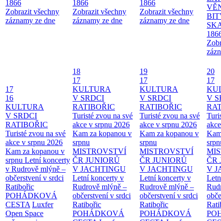
1866
1866
1866
VĚ
Zobrazit všechny
Zobrazit všechny
Zobrazit všechny
BIT
záznamy ze dne
záznamy ze dne
záznamy ze dne
SKA
186
Zobr
zázn
18
19
20
17
17
17
17
KULTURA
KULTURA
KU
16
V SRDCI
V SRDCI
V S
KULTURA
RATIBOŘIC
RATIBOŘIC
RAT
V SRDCI
Turisté zvou na své
Turisté zvou na své
Turi
RATIBOŘIC
akce v srpnu 2026
akce v srpnu 2026
akce
Turisté zvou na své
Kam za kopanou v
Kam za kopanou v
Kam
akce v srpnu 2026
srpnu
srpnu
srpn
Kam za kopanou v
MISTROVSTVÍ
MISTROVSTVÍ
MI
srpnu
Letní koncerty
ČR JUNIORŮ
ČR JUNIORŮ
ČR 
v Rudrově mlýně –
V JACHTINGU
V JACHTINGU
V 
občerstvení v srdci
Letní koncerty v
Letní koncerty v
Letn
Ratibořic
Rudrově mlýně –
Rudrově mlýně –
Rud
POHÁDKOVÁ
občerstvení v srdci
občerstvení v srdci
obče
CESTA
Luxfer
Ratibořic
Ratibořic
Rati
Open Space
POHÁDKOVÁ
POHÁDKOVÁ
PO