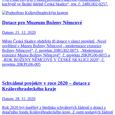
kuchyně ve školní jídelně Česká Skalice“, reg. č. 24RGI02-0257.
Dotace pro Muzeum Boženy Němcové
Datum:
21. 12. 2020
Město Česká Skalice obdrželo tři dotace v rámci projektů „Nové
osvětlení v Muzeu Boženy Němcové - modernizace expozice
Boženy Němcové“, č. projektu 20RGI02-0073, „Modernizace
expozice Muzea Boženy Němcové“, č. projektu 20KPG06-0015 a
„ROK BOŽENY NĚMCOVÉ V ČESKÉ SKALICI 2020“, č.
projektu 20KPG06-005
Schválené projekty v roce 2020 – dotace z
Královéhradeckého kraje
Datum:
28. 11. 2020
Rok 2020 byl úspěšný z hlediska schválených žádostí o dotaci z
dotačního fondu Královéhradeckého kraje. Z osmi podaných žádostí