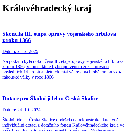
Královéhradecký kraj
Skončila III. etapa opravy vojenského hřbitova
z roku 1866
Datum:
2. 12. 2025
Na podzim byla dokončena III. etapa opravy vojenského hřbitova
z roku 1866, v rámci které bylo opraveno a zrestaurováno
posledních 14 hrobů a pietních míst věnovaných obětem prusko-
rakouské války v roce 1866.
Dotace pro Školní jídelnu Česká Skalice
Datum:
24. 10. 2024
Školní jídelna Česká Skalice obdržela na rekonstrukci kuchyně
individuální dotaci z dotačního fondu Královéhradeckého kraje ve
výši 1 mil. Kč, a to v rámci projektu s názvem „Modernizace