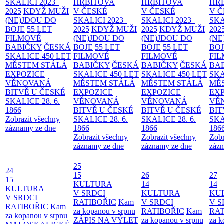
SKALICI 2023–
HŘBITOVA
HŘBITOVA
HŘ
2025
KDYŽ MUŽI
V ČESKÉ
V ČESKÉ
V 
(NE)JDOU DO
SKALICI 2023–
SKALICI 2023–
SKA
BOJE
55 LET
2025
KDYŽ MUŽI
2025
KDYŽ MUŽI
202
FILMOVÉ
(NE)JDOU DO
(NE)JDOU DO
(NE
BABIČKY
ČESKÁ
BOJE
55 LET
BOJE
55 LET
BO
SKALICE 450 LET
FILMOVÉ
FILMOVÉ
FI
MĚSTEM
STÁLÁ
BABIČKY
ČESKÁ
BABIČKY
ČESKÁ
BA
EXPOZICE
SKALICE 450 LET
SKALICE 450 LET
SKA
VĚNOVANÁ
MĚSTEM
STÁLÁ
MĚSTEM
STÁLÁ
MĚ
BITVĚ U ČESKÉ
EXPOZICE
EXPOZICE
EX
SKALICE 28. 6.
VĚNOVANÁ
VĚNOVANÁ
VĚ
1866
BITVĚ U ČESKÉ
BITVĚ U ČESKÉ
BIT
Zobrazit všechny
SKALICE 28. 6.
SKALICE 28. 6.
SKA
záznamy ze dne
1866
1866
186
Zobrazit všechny
Zobrazit všechny
Zobr
záznamy ze dne
záznamy ze dne
zázn
25
24
15
26
27
15
KULTURA
14
14
KULTURA
V SRDCI
KULTURA
KU
V SRDCI
RATIBOŘIC
Kam
V SRDCI
V S
RATIBOŘIC
Kam
za kopanou v srpnu
RATIBOŘIC
Kam
RAT
za kopanou v srpnu
ZÁPIS NA VÝLET
za kopanou v srpnu
za k