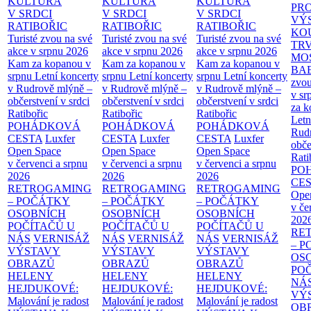
KULTURA
KULTURA
KULTURA
PR
V SRDCI
V SRDCI
V SRDCI
VÝ
RATIBOŘIC
RATIBOŘIC
RATIBOŘIC
KO
Turisté zvou na své
Turisté zvou na své
Turisté zvou na své
TR
akce v srpnu 2026
akce v srpnu 2026
akce v srpnu 2026
MO
Kam za kopanou v
Kam za kopanou v
Kam za kopanou v
BA
srpnu
Letní koncerty
srpnu
Letní koncerty
srpnu
Letní koncerty
zvou
v Rudrově mlýně –
v Rudrově mlýně –
v Rudrově mlýně –
v sr
občerstvení v srdci
občerstvení v srdci
občerstvení v srdci
za k
Ratibořic
Ratibořic
Ratibořic
Letn
POHÁDKOVÁ
POHÁDKOVÁ
POHÁDKOVÁ
Rud
CESTA
Luxfer
CESTA
Luxfer
CESTA
Luxfer
obče
Open Space
Open Space
Open Space
Rati
v červenci a srpnu
v červenci a srpnu
v červenci a srpnu
PO
2026
2026
2026
CE
RETROGAMING
RETROGAMING
RETROGAMING
Ope
– POČÁTKY
– POČÁTKY
– POČÁTKY
v če
OSOBNÍCH
OSOBNÍCH
OSOBNÍCH
202
POČÍTAČŮ U
POČÍTAČŮ U
POČÍTAČŮ U
RE
NÁS
VERNISÁŽ
NÁS
VERNISÁŽ
NÁS
VERNISÁŽ
– 
VÝSTAVY
VÝSTAVY
VÝSTAVY
OS
OBRAZŮ
OBRAZŮ
OBRAZŮ
PO
HELENY
HELENY
HELENY
NÁ
HEJDUKOVÉ:
HEJDUKOVÉ:
HEJDUKOVÉ:
VÝ
Malování je radost
Malování je radost
Malování je radost
OB