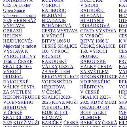
POHÁDKOVÁ
KULTURA
KULTURA
V S
CESTA
Luxfer
V SRDCI
V SRDCI
RAT
Open Space
RATIBOŘIC
RATIBOŘIC
HLE
v červenci a srpnu
HLEDÁNÍ –
HLEDÁNÍ –
HĽ
2026
VERNISÁŽ
HĽADANIE
HĽADANIE
OT
VÝSTAVY
POHÁDKOVÁ
POHÁDKOVÁ
DV
OBRAZŮ
CESTA
VÝSTAVA
CESTA
VÝSTAVA
PO
HELENY
K VÝROČÍ
K VÝROČÍ
CE
HEJDUKOVÉ:
BITVY 1866 U
BITVY 1866 U
K 
Malování je radost
ČESKÉ SKALICE
ČESKÉ SKALICE
BIT
VÝSTAVA K
160. VÝROČÍ
160. VÝROČÍ
ČES
VÝROČÍ BITVY
PRUSKO-
PRUSKO-
160
1866 U ČESKÉ
RAKOUSKÉ
RAKOUSKÉ
PR
SKALICE
160.
VÁLKY
CESTA
VÁLKY
CESTA
RA
VÝROČÍ
ZA SVĚTLEM
ZA SVĚTLEM
VÁ
PRUSKO-
REKONSTRUKCE
REKONSTRUKCE
ZA
RAKOUSKÉ
VOJENSKÉHO
VOJENSKÉHO
RE
VÁLKY
CESTA
HŘBITOVA
HŘBITOVA
VO
ZA SVĚTLEM
V ČESKÉ
V ČESKÉ
HŘ
REKONSTRUKCE
SKALICI 2023–
SKALICI 2023–
V 
VOJENSKÉHO
2025
KDYŽ MUŽI
2025
KDYŽ MUŽI
SKA
HŘBITOVA
(NE)JDOU DO
(NE)JDOU DO
202
V ČESKÉ
BOJE
55 LET
BOJE
55 LET
(NE
SKALICI 2023–
FILMOVÉ
FILMOVÉ
BO
2025
KDYŽ MUŽI
BABIČKY
ČESKÁ
BABIČKY
ČESKÁ
FI