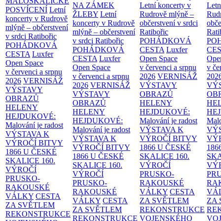
MALOSKALICKÉ
NA ZÁMEK
Letní koncerty v
Letn
POSVÍCENÍ
Letní
ŽLEBY
Letní
Rudrově mlýně –
Rud
koncerty v Rudrově
koncerty v Rudrově
občerstvení v srdci
obče
mlýně – občerstvení
mlýně – občerstvení
Ratibořic
Rati
v srdci Ratibořic
v srdci Ratibořic
POHÁDKOVÁ
PO
POHÁDKOVÁ
POHÁDKOVÁ
CESTA
Luxfer
CE
CESTA
Luxfer
CESTA
Luxfer
Open Space
Ope
Open Space
Open Space
v červenci a srpnu
v če
v červenci a srpnu
v červenci a srpnu
2026
VERNISÁŽ
202
2026
VERNISÁŽ
2026
VERNISÁŽ
VÝSTAVY
VÝ
VÝSTAVY
VÝSTAVY
OBRAZŮ
OB
OBRAZŮ
OBRAZŮ
HELENY
HE
HELENY
HELENY
HEJDUKOVÉ:
HE
HEJDUKOVÉ:
HEJDUKOVÉ:
Malování je radost
Malo
Malování je radost
Malování je radost
VÝSTAVA K
VÝ
VÝSTAVA K
VÝSTAVA K
VÝROČÍ BITVY
VÝ
VÝROČÍ BITVY
VÝROČÍ BITVY
1866 U ČESKÉ
186
1866 U ČESKÉ
1866 U ČESKÉ
SKALICE
160.
SK
SKALICE
160.
SKALICE
160.
VÝROČÍ
VÝ
VÝROČÍ
VÝROČÍ
PRUSKO-
PR
PRUSKO-
PRUSKO-
RAKOUSKÉ
RA
RAKOUSKÉ
RAKOUSKÉ
VÁLKY
CESTA
VÁ
VÁLKY
CESTA
VÁLKY
CESTA
ZA SVĚTLEM
ZA
ZA SVĚTLEM
ZA SVĚTLEM
REKONSTRUKCE
RE
REKONSTRUKCE
REKONSTRUKCE
VOJENSKÉHO
VO