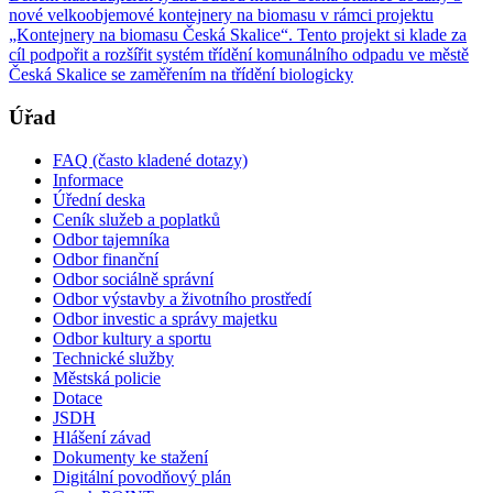
nové velkoobjemové kontejnery na biomasu v rámci projektu
„Kontejnery na biomasu Česká Skalice“. Tento projekt si klade za
cíl podpořit a rozšířit systém třídění komunálního odpadu ve městě
Česká Skalice se zaměřením na třídění biologicky
Úřad
FAQ (často kladené dotazy)
Informace
Úřední deska
Ceník služeb a poplatků
Odbor tajemníka
Odbor finanční
Odbor sociálně správní
Odbor výstavby a životního prostředí
Odbor investic a správy majetku
Odbor kultury a sportu
Technické služby
Městská policie
Dotace
JSDH
Hlášení závad
Dokumenty ke stažení
Digitální povodňový plán