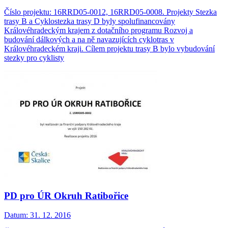
Číslo projektu: 16RRD05-0012, 16RRD05-0008. Projekty Stezka
trasy B a Cyklostezka trasy D byly spolufinancovány
Královéhradeckým krajem z dotačního programu Rozvoj a
budování dálkových a na ně navazujících cyklotras v
Královéhradeckém kraji. Cílem projektu trasy B bylo vybudování
stezky pro cyklisty
PD pro ÚR Okruh Ratibořice
Datum:
31. 12. 2016