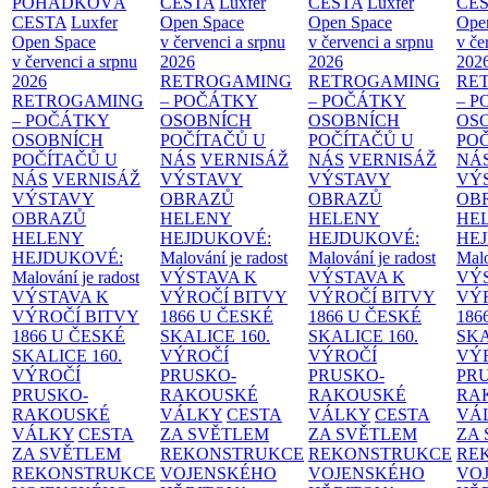
POHÁDKOVÁ
CESTA
Luxfer
CESTA
Luxfer
CE
CESTA
Luxfer
Open Space
Open Space
Ope
Open Space
v červenci a srpnu
v červenci a srpnu
v če
v červenci a srpnu
2026
2026
202
2026
RETROGAMING
RETROGAMING
RE
RETROGAMING
– POČÁTKY
– POČÁTKY
– 
– POČÁTKY
OSOBNÍCH
OSOBNÍCH
OS
OSOBNÍCH
POČÍTAČŮ U
POČÍTAČŮ U
PO
POČÍTAČŮ U
NÁS
VERNISÁŽ
NÁS
VERNISÁŽ
NÁ
NÁS
VERNISÁŽ
VÝSTAVY
VÝSTAVY
VÝ
VÝSTAVY
OBRAZŮ
OBRAZŮ
OB
OBRAZŮ
HELENY
HELENY
HE
HELENY
HEJDUKOVÉ:
HEJDUKOVÉ:
HE
HEJDUKOVÉ:
Malování je radost
Malování je radost
Malo
Malování je radost
VÝSTAVA K
VÝSTAVA K
VÝ
VÝSTAVA K
VÝROČÍ BITVY
VÝROČÍ BITVY
VÝ
VÝROČÍ BITVY
1866 U ČESKÉ
1866 U ČESKÉ
186
1866 U ČESKÉ
SKALICE
160.
SKALICE
160.
SK
SKALICE
160.
VÝROČÍ
VÝROČÍ
VÝ
VÝROČÍ
PRUSKO-
PRUSKO-
PR
PRUSKO-
RAKOUSKÉ
RAKOUSKÉ
RA
RAKOUSKÉ
VÁLKY
CESTA
VÁLKY
CESTA
VÁ
VÁLKY
CESTA
ZA SVĚTLEM
ZA SVĚTLEM
ZA
ZA SVĚTLEM
REKONSTRUKCE
REKONSTRUKCE
RE
REKONSTRUKCE
VOJENSKÉHO
VOJENSKÉHO
VO