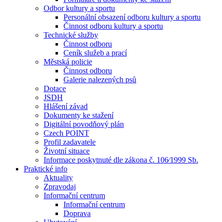
Odbor kultury a sportu
Personální obsazení odboru kultury a sportu
Činnost odboru kultury a sportu
Technické služby
Činnost odboru
Ceník služeb a prací
Městská policie
Činnost odboru
Galerie nalezených psů
Dotace
JSDH
Hlášení závad
Dokumenty ke stažení
Digitální povodňový plán
Czech POINT
Profil zadavatele
Životní situace
Informace poskytnuté dle zákona č. 106⁄1999 Sb.
Praktické info
Aktuality
Zpravodaj
Informační centrum
Informační centrum
Doprava