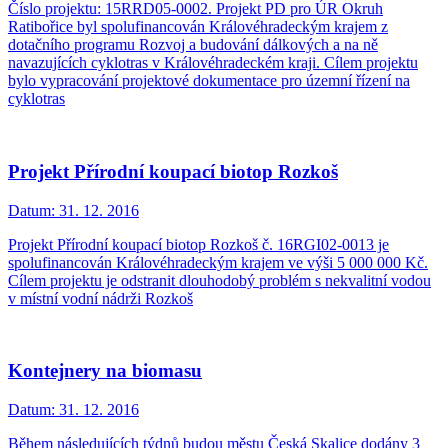
Číslo projektu: 15RRD05-0002. Projekt PD pro ÚR Okruh
Ratibořice byl spolufinancován Královéhradeckým krajem z
dotačního programu Rozvoj a budování dálkových a na ně
navazujících cyklotras v Královéhradeckém kraji. Cílem projektu
bylo vypracování projektové dokumentace pro územní řízení na
cyklotras
Projekt Přírodní koupací biotop Rozkoš
Datum:
31. 12. 2016
Projekt Přírodní koupací biotop Rozkoš č. 16RGI02-0013 je
spolufinancován Královéhradeckým krajem ve výši 5 000 000 Kč.
Cílem projektu je odstranit dlouhodobý problém s nekvalitní vodou
v místní vodní nádrži Rozkoš
Kontejnery na biomasu
Datum:
31. 12. 2016
Během následujících týdnů budou městu Česká Skalice dodány 3