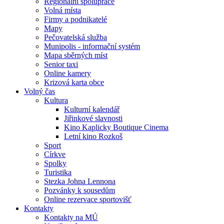
Regionální spolupráce
Volná místa
Firmy a podnikatelé
Mapy
Pečovatelská služba
Munipolis - informační systém
Mapa sběrných míst
Senior taxi
Online kamery
Krizová karta obce
Volný čas
Kultura
Kulturní kalendář
Jiřinkové slavnosti
Kino Kaplicky Boutique Cinema
Letní kino Rozkoš
Sport
Církve
Spolky
Turistika
Stezka Johna Lennona
Pozvánky k sousedům
Online rezervace sportovišť
Kontakty
Kontakty na MÚ