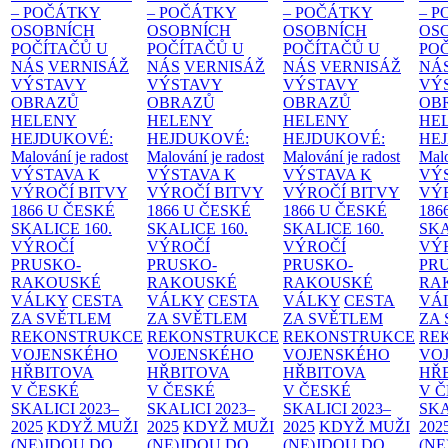
– POČÁTKY
– POČÁTKY
– POČÁTKY
– 
OSOBNÍCH
OSOBNÍCH
OSOBNÍCH
OS
POČÍTAČŮ U
POČÍTAČŮ U
POČÍTAČŮ U
PO
NÁS
VERNISÁŽ
NÁS
VERNISÁŽ
NÁS
VERNISÁŽ
NÁ
VÝSTAVY
VÝSTAVY
VÝSTAVY
VÝ
OBRAZŮ
OBRAZŮ
OBRAZŮ
OB
HELENY
HELENY
HELENY
HE
HEJDUKOVÉ:
HEJDUKOVÉ:
HEJDUKOVÉ:
HE
Malování je radost
Malování je radost
Malování je radost
Malo
VÝSTAVA K
VÝSTAVA K
VÝSTAVA K
VÝ
VÝROČÍ BITVY
VÝROČÍ BITVY
VÝROČÍ BITVY
VÝ
1866 U ČESKÉ
1866 U ČESKÉ
1866 U ČESKÉ
186
SKALICE
160.
SKALICE
160.
SKALICE
160.
SK
VÝROČÍ
VÝROČÍ
VÝROČÍ
VÝ
PRUSKO-
PRUSKO-
PRUSKO-
PR
RAKOUSKÉ
RAKOUSKÉ
RAKOUSKÉ
RA
VÁLKY
CESTA
VÁLKY
CESTA
VÁLKY
CESTA
VÁ
ZA SVĚTLEM
ZA SVĚTLEM
ZA SVĚTLEM
ZA
REKONSTRUKCE
REKONSTRUKCE
REKONSTRUKCE
RE
VOJENSKÉHO
VOJENSKÉHO
VOJENSKÉHO
VO
HŘBITOVA
HŘBITOVA
HŘBITOVA
HŘ
V ČESKÉ
V ČESKÉ
V ČESKÉ
V 
SKALICI 2023–
SKALICI 2023–
SKALICI 2023–
SKA
2025
KDYŽ MUŽI
2025
KDYŽ MUŽI
2025
KDYŽ MUŽI
202
(NE)JDOU DO
(NE)JDOU DO
(NE)JDOU DO
(NE