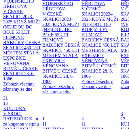
VOJENSKÉHO
VOJENSKÉHO
HŘBITOVA
HŘ
HŘBITOVA
HŘBITOVA
V ČESKÉ
V 
V ČESKÉ
V ČESKÉ
SKALICI 2023–
SKA
SKALICI 2023–
SKALICI 2023–
2025
KDYŽ MUŽI
202
2025
KDYŽ MUŽI
2025
KDYŽ MUŽI
(NE)JDOU DO
(NE
(NE)JDOU DO
(NE)JDOU DO
BOJE
55 LET
BO
BOJE
55 LET
BOJE
55 LET
FILMOVÉ
FI
FILMOVÉ
FILMOVÉ
BABIČKY
ČESKÁ
BA
BABIČKY
ČESKÁ
BABIČKY
ČESKÁ
SKALICE 450 LET
SKA
SKALICE 450 LET
SKALICE 450 LET
MĚSTEM
STÁLÁ
MĚ
MĚSTEM
STÁLÁ
MĚSTEM
STÁLÁ
EXPOZICE
EX
EXPOZICE
EXPOZICE
VĚNOVANÁ
VĚ
VĚNOVANÁ
VĚNOVANÁ
BITVĚ U ČESKÉ
BIT
BITVĚ U ČESKÉ
BITVĚ U ČESKÉ
SKALICE 28. 6.
SKA
SKALICE 28. 6.
SKALICE 28. 6.
1866
186
1866
1866
Zobrazit všechny
Zobr
Zobrazit všechny
Zobrazit všechny
záznamy ze dne
zázn
záznamy ze dne
záznamy ze dne
31
13
KULTURA
V SRDCI
3
RATIBOŘIC
Kam
1
2
12
za kopanou v srpnu
11
11
KU