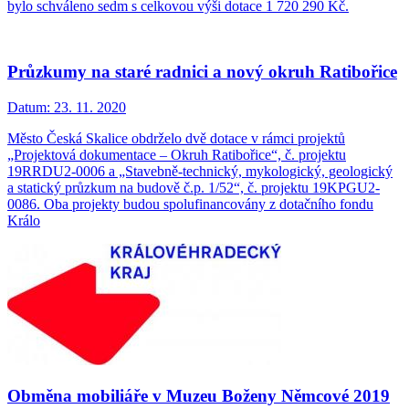
bylo schváleno sedm s celkovou výši dotace 1 720 290 Kč.
Průzkumy na staré radnici a nový okruh Ratibořice
Datum:
23. 11. 2020
Město Česká Skalice obdrželo dvě dotace v rámci projektů
„Projektová dokumentace – Okruh Ratibořice“, č. projektu
19RRDU2-0006 a „Stavebně-technický, mykologický, geologický
a statický průzkum na budově č.p. 1/52“, č. projektu 19KPGU2-
0086. Oba projekty budou spolufinancovány z dotačního fondu
Králo
Obměna mobiliáře v Muzeu Boženy Němcové 2019