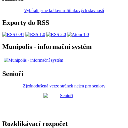
Vybírali jsme královnu Jiřinkových slavností
Exporty do RSS
Munipolis - informační systém
Senioři
Zjednodušená verze stránek nejen pro seniory
Rozklikávací rozpočet