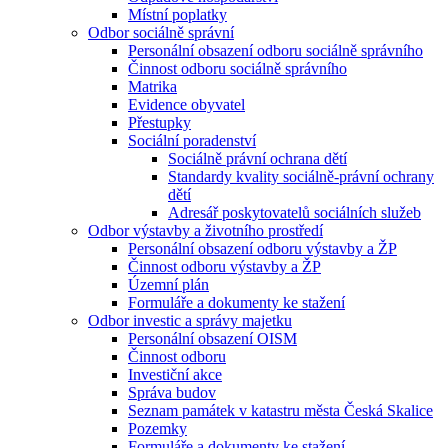
Místní poplatky
Odbor sociálně správní
Personální obsazení odboru sociálně správního
Činnost odboru sociálně správního
Matrika
Evidence obyvatel
Přestupky
Sociální poradenství
Sociálně právní ochrana dětí
Standardy kvality sociálně-právní ochrany
dětí
Adresář poskytovatelů sociálních služeb
Odbor výstavby a životního prostředí
Personální obsazení odboru výstavby a ŽP
Činnost odboru výstavby a ŽP
Územní plán
Formuláře a dokumenty ke stažení
Odbor investic a správy majetku
Personální obsazení OISM
Činnost odboru
Investiční akce
Správa budov
Seznam památek v katastru města Česká Skalice
Pozemky
Formuláře a dokumenty ke stažení