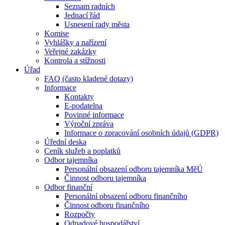
Seznam radních
Jednací řád
Usnesení rady města
Komise
Vyhlášky a nařízení
Veřejné zakázky
Kontrola a stížnosti
Úřad
FAQ (často kladené dotazy)
Informace
Kontakty
E-podatelna
Povinné informace
Výroční zpráva
Informace o zpracování osobních údajů (GDPR)
Úřední deska
Ceník služeb a poplatků
Odbor tajemníka
Personální obsazení odboru tajemníka MěÚ
Činnost odboru tajemníka
Odbor finanční
Personální obsazení odboru finančního
Činnost odboru finančního
Rozpočty
Odpadové hospodářství