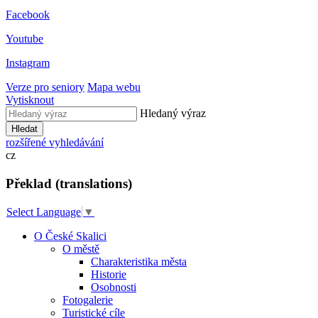
Facebook
Youtube
Instagram
Verze pro seniory
Mapa webu
Vytisknout
Hledaný výraz
Hledat
rozšířené vyhledávání
cz
Překlad (translations)
Select Language
▼
O České Skalici
O městě
Charakteristika města
Historie
Osobnosti
Fotogalerie
Turistické cíle