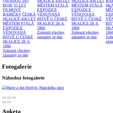
(NE)JDOU DO
SKALICE 450 LET
SKALICE 450 LET
BA
BOJE
55 LET
MĚSTEM
STÁLÁ
MĚSTEM
STÁLÁ
SKA
FILMOVÉ
EXPOZICE
EXPOZICE
MĚ
BABIČKY
ČESKÁ
VĚNOVANÁ
VĚNOVANÁ
EX
SKALICE 450 LET
BITVĚ U ČESKÉ
BITVĚ U ČESKÉ
VĚ
MĚSTEM
STÁLÁ
SKALICE 28. 6.
SKALICE 28. 6.
BIT
EXPOZICE
1866
1866
SKA
VĚNOVANÁ
Zobrazit všechny
Zobrazit všechny
186
BITVĚ U ČESKÉ
záznamy ze dne
záznamy ze dne
Zobr
SKALICE 28. 6.
zázn
1866
Zobrazit všechny
záznamy ze dne
Fotogalerie
Náhodná fotogalerie
Anketa