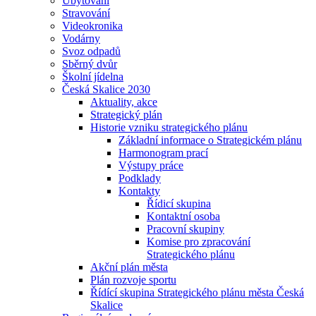
Ubytování
Stravování
Videokronika
Vodárny
Svoz odpadů
Sběrný dvůr
Školní jídelna
Česká Skalice 2030
Aktuality, akce
Strategický plán
Historie vzniku strategického plánu
Základní informace o Strategickém plánu
Harmonogram prací
Výstupy práce
Podklady
Kontakty
Řídicí skupina
Kontaktní osoba
Pracovní skupiny
Komise pro zpracování
Strategického plánu
Akční plán města
Plán rozvoje sportu
Řídící skupina Strategického plánu města Česká
Skalice