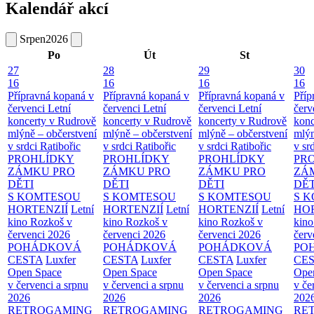
Kalendář akcí
Srpen
2026
Po
Út
St
27
28
29
30
16
16
16
16
Přípravná kopaná v
Přípravná kopaná v
Přípravná kopaná v
Příp
červenci
Letní
červenci
Letní
červenci
Letní
červ
koncerty v Rudrově
koncerty v Rudrově
koncerty v Rudrově
konc
mlýně – občerstvení
mlýně – občerstvení
mlýně – občerstvení
mlýn
v srdci Ratibořic
v srdci Ratibořic
v srdci Ratibořic
v sr
PROHLÍDKY
PROHLÍDKY
PROHLÍDKY
PR
ZÁMKU PRO
ZÁMKU PRO
ZÁMKU PRO
ZÁ
DĚTI
DĚTI
DĚTI
DĚT
S KOMTESOU
S KOMTESOU
S KOMTESOU
S 
HORTENZIÍ
Letní
HORTENZIÍ
Letní
HORTENZIÍ
Letní
HOR
kino Rozkoš v
kino Rozkoš v
kino Rozkoš v
kino
červenci 2026
červenci 2026
červenci 2026
červ
POHÁDKOVÁ
POHÁDKOVÁ
POHÁDKOVÁ
PO
CESTA
Luxfer
CESTA
Luxfer
CESTA
Luxfer
CE
Open Space
Open Space
Open Space
Ope
v červenci a srpnu
v červenci a srpnu
v červenci a srpnu
v če
2026
2026
2026
202
RETROGAMING
RETROGAMING
RETROGAMING
RE