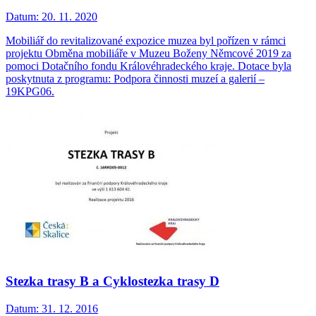
Datum:
20. 11. 2020
Mobiliář do revitalizované expozice muzea byl pořízen v rámci
projektu Obměna mobiliáře v Muzeu Boženy Němcové 2019 za
pomoci Dotačního fondu Královéhradeckého kraje. Dotace byla
poskytnuta z programu: Podpora činnosti muzeí a galerií –
19KPG06.
Stezka trasy B a Cyklostezka trasy D
Datum:
31. 12. 2016