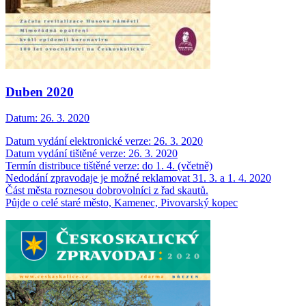
Duben 2020
Datum:
26. 3. 2020
Datum vydání elektronické verze: 26. 3. 2020
Datum vydání tištěné verze: 26. 3. 2020
Termín distribuce tištěné verze: do 1. 4. (včetně)
Nedodání zpravodaje je možné reklamovat 31. 3. a 1. 4. 2020
Část města roznesou dobrovolníci z řad skautů.
Půjde o celé staré město, Kamenec, Pivovarský kopec