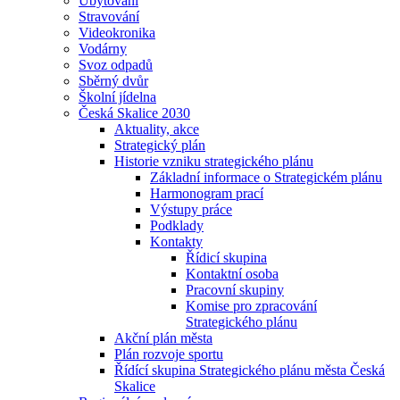
Ubytování
Stravování
Videokronika
Vodárny
Svoz odpadů
Sběrný dvůr
Školní jídelna
Česká Skalice 2030
Aktuality, akce
Strategický plán
Historie vzniku strategického plánu
Základní informace o Strategickém plánu
Harmonogram prací
Výstupy práce
Podklady
Kontakty
Řídicí skupina
Kontaktní osoba
Pracovní skupiny
Komise pro zpracování
Strategického plánu
Akční plán města
Plán rozvoje sportu
Řídící skupina Strategického plánu města Česká
Skalice