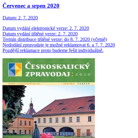
Červenec a srpen 2020
Datum:
2. 7. 2020
Datum vydání elektronické verze: 2. 7. 2020
Datum vydání tištěné verze: 2. 7. 2020
Termín distribuce tištěné verze: do 8. 7. 2020 (včetně)
Nedodání zpravodaje je možné reklamovat 6. a 7. 7. 2020
Pozdější reklamace proto budeme řešit individuálně.