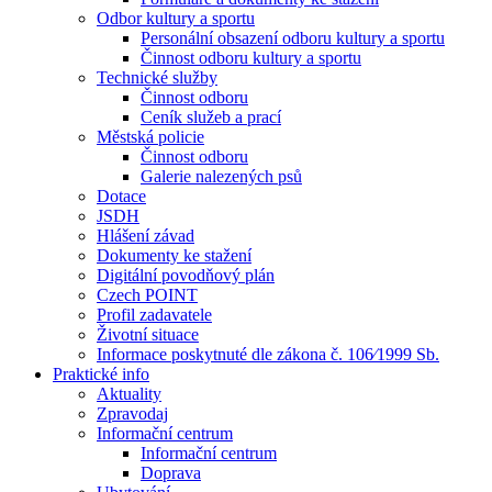
Odbor kultury a sportu
Personální obsazení odboru kultury a sportu
Činnost odboru kultury a sportu
Technické služby
Činnost odboru
Ceník služeb a prací
Městská policie
Činnost odboru
Galerie nalezených psů
Dotace
JSDH
Hlášení závad
Dokumenty ke stažení
Digitální povodňový plán
Czech POINT
Profil zadavatele
Životní situace
Informace poskytnuté dle zákona č. 106⁄1999 Sb.
Praktické info
Aktuality
Zpravodaj
Informační centrum
Informační centrum
Doprava