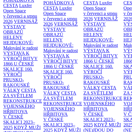
POHÁDKOVÁ
POHÁDKOVÁ
CESTA
Luxfer
CE
CESTA
Luxfer
CESTA
Luxfer
Open Space
Ope
Open Space
Open Space
v červenci a srpnu
v če
v červenci a srpnu
v červenci a srpnu
2026
VERNISÁŽ
202
2026
VERNISÁŽ
2026
VERNISÁŽ
VÝSTAVY
VÝ
VÝSTAVY
VÝSTAVY
OBRAZŮ
OB
OBRAZŮ
OBRAZŮ
HELENY
HE
HELENY
HELENY
HEJDUKOVÉ:
HE
HEJDUKOVÉ:
HEJDUKOVÉ:
Malování je radost
Malo
Malování je radost
Malování je radost
VÝSTAVA K
VÝ
VÝSTAVA K
VÝSTAVA K
VÝROČÍ BITVY
VÝ
VÝROČÍ BITVY
VÝROČÍ BITVY
1866 U ČESKÉ
186
1866 U ČESKÉ
1866 U ČESKÉ
SKALICE
160.
SK
SKALICE
160.
SKALICE
160.
VÝROČÍ
VÝ
VÝROČÍ
VÝROČÍ
PRUSKO-
PR
PRUSKO-
PRUSKO-
RAKOUSKÉ
RA
RAKOUSKÉ
RAKOUSKÉ
VÁLKY
CESTA
VÁ
VÁLKY
CESTA
VÁLKY
CESTA
ZA SVĚTLEM
ZA
ZA SVĚTLEM
ZA SVĚTLEM
REKONSTRUKCE
RE
REKONSTRUKCE
REKONSTRUKCE
VOJENSKÉHO
VO
VOJENSKÉHO
VOJENSKÉHO
HŘBITOVA
HŘ
HŘBITOVA
HŘBITOVA
V ČESKÉ
V 
V ČESKÉ
V ČESKÉ
SKALICI 2023–
SKA
SKALICI 2023–
SKALICI 2023–
2025
KDYŽ MUŽI
202
2025
KDYŽ MUŽI
2025
KDYŽ MUŽI
(NE)JDOU DO
(NE