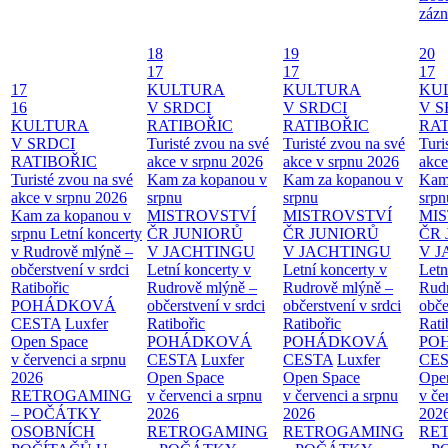
zázn
18
19
20
17
17
17
17
KULTURA
KULTURA
KU
16
V SRDCI
V SRDCI
V S
KULTURA
RATIBOŘIC
RATIBOŘIC
RAT
V SRDCI
Turisté zvou na své
Turisté zvou na své
Turi
RATIBOŘIC
akce v srpnu 2026
akce v srpnu 2026
akce
Turisté zvou na své
Kam za kopanou v
Kam za kopanou v
Kam
akce v srpnu 2026
srpnu
srpnu
srpn
Kam za kopanou v
MISTROVSTVÍ
MISTROVSTVÍ
MI
srpnu
Letní koncerty
ČR JUNIORŮ
ČR JUNIORŮ
ČR 
v Rudrově mlýně –
V JACHTINGU
V JACHTINGU
V 
občerstvení v srdci
Letní koncerty v
Letní koncerty v
Letn
Ratibořic
Rudrově mlýně –
Rudrově mlýně –
Rud
POHÁDKOVÁ
občerstvení v srdci
občerstvení v srdci
obče
CESTA
Luxfer
Ratibořic
Ratibořic
Rati
Open Space
POHÁDKOVÁ
POHÁDKOVÁ
PO
v červenci a srpnu
CESTA
Luxfer
CESTA
Luxfer
CE
2026
Open Space
Open Space
Ope
RETROGAMING
v červenci a srpnu
v červenci a srpnu
v če
– POČÁTKY
2026
2026
202
OSOBNÍCH
RETROGAMING
RETROGAMING
RE