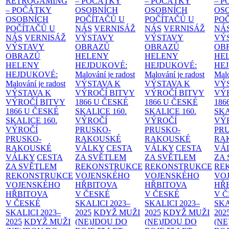
RETROGAMING
– POČÁTKY
– POČÁTKY
– 
– POČÁTKY
OSOBNÍCH
OSOBNÍCH
OS
OSOBNÍCH
POČÍTAČŮ U
POČÍTAČŮ U
PO
POČÍTAČŮ U
NÁS
VERNISÁŽ
NÁS
VERNISÁŽ
NÁ
NÁS
VERNISÁŽ
VÝSTAVY
VÝSTAVY
VÝ
VÝSTAVY
OBRAZŮ
OBRAZŮ
OB
OBRAZŮ
HELENY
HELENY
HE
HELENY
HEJDUKOVÉ:
HEJDUKOVÉ:
HE
HEJDUKOVÉ:
Malování je radost
Malování je radost
Malo
Malování je radost
VÝSTAVA K
VÝSTAVA K
VÝ
VÝSTAVA K
VÝROČÍ BITVY
VÝROČÍ BITVY
VÝ
VÝROČÍ BITVY
1866 U ČESKÉ
1866 U ČESKÉ
186
1866 U ČESKÉ
SKALICE
160.
SKALICE
160.
SK
SKALICE
160.
VÝROČÍ
VÝROČÍ
VÝ
VÝROČÍ
PRUSKO-
PRUSKO-
PR
PRUSKO-
RAKOUSKÉ
RAKOUSKÉ
RA
RAKOUSKÉ
VÁLKY
CESTA
VÁLKY
CESTA
VÁ
VÁLKY
CESTA
ZA SVĚTLEM
ZA SVĚTLEM
ZA
ZA SVĚTLEM
REKONSTRUKCE
REKONSTRUKCE
RE
REKONSTRUKCE
VOJENSKÉHO
VOJENSKÉHO
VO
VOJENSKÉHO
HŘBITOVA
HŘBITOVA
HŘ
HŘBITOVA
V ČESKÉ
V ČESKÉ
V 
V ČESKÉ
SKALICI 2023–
SKALICI 2023–
SKA
SKALICI 2023–
2025
KDYŽ MUŽI
2025
KDYŽ MUŽI
202
2025
KDYŽ MUŽI
(NE)JDOU DO
(NE)JDOU DO
(NE