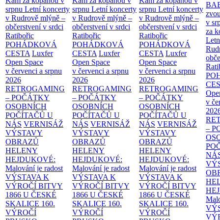
Kam za kopanou v
Kam za kopanou v
Kam za kopanou v
BA
srpnu
Letní koncerty
srpnu
Letní koncerty
srpnu
Letní koncerty
zvou
v Rudrově mlýně –
v Rudrově mlýně –
v Rudrově mlýně –
v sr
občerstvení v srdci
občerstvení v srdci
občerstvení v srdci
za k
Ratibořic
Ratibořic
Ratibořic
Letn
POHÁDKOVÁ
POHÁDKOVÁ
POHÁDKOVÁ
Rud
CESTA
Luxfer
CESTA
Luxfer
CESTA
Luxfer
obče
Open Space
Open Space
Open Space
Rati
v červenci a srpnu
v červenci a srpnu
v červenci a srpnu
PO
2026
2026
2026
CE
RETROGAMING
RETROGAMING
RETROGAMING
Ope
– POČÁTKY
– POČÁTKY
– POČÁTKY
v če
OSOBNÍCH
OSOBNÍCH
OSOBNÍCH
202
POČÍTAČŮ U
POČÍTAČŮ U
POČÍTAČŮ U
RE
NÁS
VERNISÁŽ
NÁS
VERNISÁŽ
NÁS
VERNISÁŽ
– 
VÝSTAVY
VÝSTAVY
VÝSTAVY
OS
OBRAZŮ
OBRAZŮ
OBRAZŮ
PO
HELENY
HELENY
HELENY
NÁ
HEJDUKOVÉ:
HEJDUKOVÉ:
HEJDUKOVÉ:
VÝ
Malování je radost
Malování je radost
Malování je radost
OB
VÝSTAVA K
VÝSTAVA K
VÝSTAVA K
HE
VÝROČÍ BITVY
VÝROČÍ BITVY
VÝROČÍ BITVY
HE
1866 U ČESKÉ
1866 U ČESKÉ
1866 U ČESKÉ
Malo
SKALICE
160.
SKALICE
160.
SKALICE
160.
VÝ
VÝROČÍ
VÝROČÍ
VÝROČÍ
VÝ