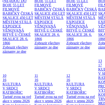
(NE)JDOU DO
BOJE
55 LET
BOJE
55 LET
BO
BOJE
55 LET
FILMOVÉ
FILMOVÉ
FI
FILMOVÉ
BABIČKY
ČESKÁ
BABIČKY
ČESKÁ
BA
BABIČKY
ČESKÁ
SKALICE 450 LET
SKALICE 450 LET
SKA
SKALICE 450 LET
MĚSTEM
STÁLÁ
MĚSTEM
STÁLÁ
MĚ
MĚSTEM
STÁLÁ
EXPOZICE
EXPOZICE
EX
EXPOZICE
VĚNOVANÁ
VĚNOVANÁ
VĚ
VĚNOVANÁ
BITVĚ U ČESKÉ
BITVĚ U ČESKÉ
BIT
BITVĚ U ČESKÉ
SKALICE 28. 6.
SKALICE 28. 6.
SKA
SKALICE 28. 6.
1866
1866
186
1866
Zobrazit všechny
Zobrazit všechny
Zobr
Zobrazit všechny
záznamy ze dne
záznamy ze dne
zázn
záznamy ze dne
13
17
KU
V S
10
11
12
RAT
16
16
16
KO
KULTURA
KULTURA
KULTURA
PR
V SRDCI
V SRDCI
V SRDCI
VÝ
RATIBOŘIC
RATIBOŘIC
RATIBOŘIC
KO
Turisté zvou na své
Turisté zvou na své
Turisté zvou na své
TR
akce v srpnu 2026
akce v srpnu 2026
akce v srpnu 2026
MO