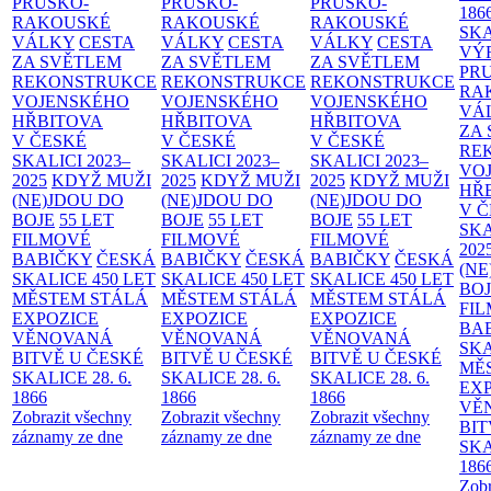
PRUSKO-
PRUSKO-
PRUSKO-
186
RAKOUSKÉ
RAKOUSKÉ
RAKOUSKÉ
SK
VÁLKY
CESTA
VÁLKY
CESTA
VÁLKY
CESTA
VÝ
ZA SVĚTLEM
ZA SVĚTLEM
ZA SVĚTLEM
PR
REKONSTRUKCE
REKONSTRUKCE
REKONSTRUKCE
RA
VOJENSKÉHO
VOJENSKÉHO
VOJENSKÉHO
VÁ
HŘBITOVA
HŘBITOVA
HŘBITOVA
ZA
V ČESKÉ
V ČESKÉ
V ČESKÉ
RE
SKALICI 2023–
SKALICI 2023–
SKALICI 2023–
VO
2025
KDYŽ MUŽI
2025
KDYŽ MUŽI
2025
KDYŽ MUŽI
HŘ
(NE)JDOU DO
(NE)JDOU DO
(NE)JDOU DO
V 
BOJE
55 LET
BOJE
55 LET
BOJE
55 LET
SKA
FILMOVÉ
FILMOVÉ
FILMOVÉ
202
BABIČKY
ČESKÁ
BABIČKY
ČESKÁ
BABIČKY
ČESKÁ
(NE
SKALICE 450 LET
SKALICE 450 LET
SKALICE 450 LET
BO
MĚSTEM
STÁLÁ
MĚSTEM
STÁLÁ
MĚSTEM
STÁLÁ
FI
EXPOZICE
EXPOZICE
EXPOZICE
BA
VĚNOVANÁ
VĚNOVANÁ
VĚNOVANÁ
SKA
BITVĚ U ČESKÉ
BITVĚ U ČESKÉ
BITVĚ U ČESKÉ
MĚ
SKALICE 28. 6.
SKALICE 28. 6.
SKALICE 28. 6.
EX
1866
1866
1866
VĚ
Zobrazit všechny
Zobrazit všechny
Zobrazit všechny
BIT
záznamy ze dne
záznamy ze dne
záznamy ze dne
SKA
186
Zobr