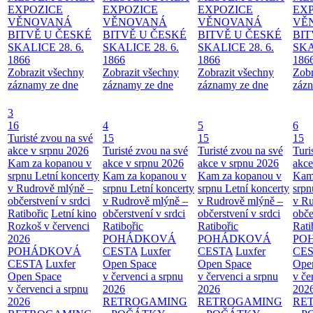
EXPOZICE
EXPOZICE
EXPOZICE
EX
VĚNOVANÁ
VĚNOVANÁ
VĚNOVANÁ
VĚ
BITVĚ U ČESKÉ
BITVĚ U ČESKÉ
BITVĚ U ČESKÉ
BIT
SKALICE 28. 6.
SKALICE 28. 6.
SKALICE 28. 6.
SKA
1866
1866
1866
186
Zobrazit všechny
Zobrazit všechny
Zobrazit všechny
Zobr
záznamy ze dne
záznamy ze dne
záznamy ze dne
zázn
3
16
4
5
6
Turisté zvou na své
15
15
15
akce v srpnu 2026
Turisté zvou na své
Turisté zvou na své
Turi
Kam za kopanou v
akce v srpnu 2026
akce v srpnu 2026
akce
srpnu
Letní koncerty
Kam za kopanou v
Kam za kopanou v
Kam
v Rudrově mlýně –
srpnu
Letní koncerty
srpnu
Letní koncerty
srp
občerstvení v srdci
v Rudrově mlýně –
v Rudrově mlýně –
v Ru
Ratibořic
Letní kino
občerstvení v srdci
občerstvení v srdci
obče
Rozkoš v červenci
Ratibořic
Ratibořic
Rati
2026
POHÁDKOVÁ
POHÁDKOVÁ
PO
POHÁDKOVÁ
CESTA
Luxfer
CESTA
Luxfer
CE
CESTA
Luxfer
Open Space
Open Space
Ope
Open Space
v červenci a srpnu
v červenci a srpnu
v če
v červenci a srpnu
2026
2026
202
2026
RETROGAMING
RETROGAMING
RE