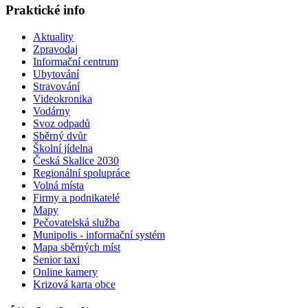
Praktické info
Aktuality
Zpravodaj
Informační centrum
Ubytování
Stravování
Videokronika
Vodárny
Svoz odpadů
Sběrný dvůr
Školní jídelna
Česká Skalice 2030
Regionální spolupráce
Volná místa
Firmy a podnikatelé
Mapy
Pečovatelská služba
Munipolis - informační systém
Mapa sběrných míst
Senior taxi
Online kamery
Krizová karta obce