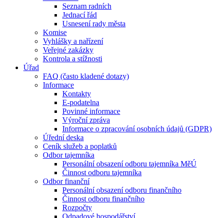
Seznam radních
Jednací řád
Usnesení rady města
Komise
Vyhlášky a nařízení
Veřejné zakázky
Kontrola a stížnosti
Úřad
FAQ (často kladené dotazy)
Informace
Kontakty
E-podatelna
Povinné informace
Výroční zpráva
Informace o zpracování osobních údajů (GDPR)
Úřední deska
Ceník služeb a poplatků
Odbor tajemníka
Personální obsazení odboru tajemníka MěÚ
Činnost odboru tajemníka
Odbor finanční
Personální obsazení odboru finančního
Činnost odboru finančního
Rozpočty
Odpadové hospodářství