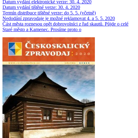
Datum vydání elektronické verze: 30. 4. 2020
Datum vydání tištěné verze: 30. 4. 2020
Termín distribuce tištěné verze: do 5. 5. (včetně)
Nedodání zpravodaje je možné reklamovat 4. a 5. 5. 2020
Část města roznesou opět dobrovolníci z řad skautů. Půjde o celé
Staré město a Kamenec. Prosíme proto o