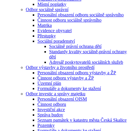
Místní poplatky
Odbor sociálně správní
Personální obsazení odboru sociálně správního
Činnost odboru sociálně správního
Matrika
Evidence obyvatel
Přestupky
Sociální poradenství
Sociálně právní ochrana dětí
Standardy kvality sociálně-právní ochrany
dětí
Adresář poskytovatelů sociálních služeb
Odbor výstavby a životního prostředí
Personální obsazení odboru výstavby a ŽP
Činnost odboru výstavby a ŽP
Územní plán
Formuláře a dokumenty ke stažení
Odbor investic a správy majetku
Personální obsazení OISM
Činnost odboru
Investiční akce
Správa budov
Seznam památek v katastru města Česká Skalice
Pozemky
Formuláře a dokumenty ke stažení