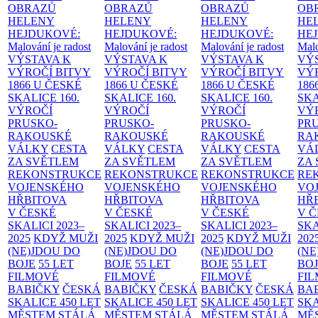
OBRAZŮ
OBRAZŮ
OBRAZŮ
OB
HELENY
HELENY
HELENY
HE
HEJDUKOVÉ:
HEJDUKOVÉ:
HEJDUKOVÉ:
HE
Malování je radost
Malování je radost
Malování je radost
Malo
VÝSTAVA K
VÝSTAVA K
VÝSTAVA K
VÝ
VÝROČÍ BITVY
VÝROČÍ BITVY
VÝROČÍ BITVY
VÝ
1866 U ČESKÉ
1866 U ČESKÉ
1866 U ČESKÉ
186
SKALICE
160.
SKALICE
160.
SKALICE
160.
SK
VÝROČÍ
VÝROČÍ
VÝROČÍ
VÝ
PRUSKO-
PRUSKO-
PRUSKO-
PR
RAKOUSKÉ
RAKOUSKÉ
RAKOUSKÉ
RA
VÁLKY
CESTA
VÁLKY
CESTA
VÁLKY
CESTA
VÁ
ZA SVĚTLEM
ZA SVĚTLEM
ZA SVĚTLEM
ZA
REKONSTRUKCE
REKONSTRUKCE
REKONSTRUKCE
RE
VOJENSKÉHO
VOJENSKÉHO
VOJENSKÉHO
VO
HŘBITOVA
HŘBITOVA
HŘBITOVA
HŘ
V ČESKÉ
V ČESKÉ
V ČESKÉ
V 
SKALICI 2023–
SKALICI 2023–
SKALICI 2023–
SKA
2025
KDYŽ MUŽI
2025
KDYŽ MUŽI
2025
KDYŽ MUŽI
202
(NE)JDOU DO
(NE)JDOU DO
(NE)JDOU DO
(NE
BOJE
55 LET
BOJE
55 LET
BOJE
55 LET
BO
FILMOVÉ
FILMOVÉ
FILMOVÉ
FI
BABIČKY
ČESKÁ
BABIČKY
ČESKÁ
BABIČKY
ČESKÁ
BA
SKALICE 450 LET
SKALICE 450 LET
SKALICE 450 LET
SKA
MĚSTEM
STÁLÁ
MĚSTEM
STÁLÁ
MĚSTEM
STÁLÁ
MĚ