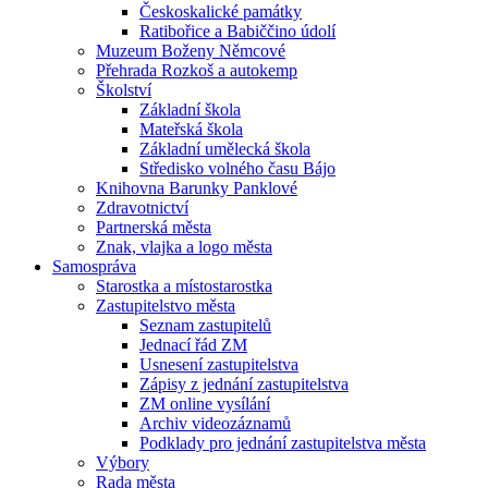
Českoskalické památky
Ratibořice a Babiččino údolí
Muzeum Boženy Němcové
Přehrada Rozkoš a autokemp
Školství
Základní škola
Mateřská škola
Základní umělecká škola
Středisko volného času Bájo
Knihovna Barunky Panklové
Zdravotnictví
Partnerská města
Znak, vlajka a logo města
Samospráva
Starostka a místostarostka
Zastupitelstvo města
Seznam zastupitelů
Jednací řád ZM
Usnesení zastupitelstva
Zápisy z jednání zastupitelstva
ZM online vysílání
Archiv videozáznamů
Podklady pro jednání zastupitelstva města
Výbory
Rada města