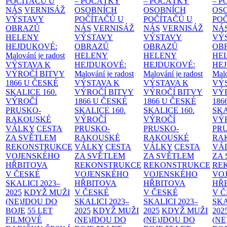
POČÍTAČŮ U
– POČÁTKY
– POČÁTKY
– 
NÁS
VERNISÁŽ
OSOBNÍCH
OSOBNÍCH
OS
VÝSTAVY
POČÍTAČŮ U
POČÍTAČŮ U
PO
OBRAZŮ
NÁS
VERNISÁŽ
NÁS
VERNISÁŽ
NÁ
HELENY
VÝSTAVY
VÝSTAVY
VÝ
HEJDUKOVÉ:
OBRAZŮ
OBRAZŮ
OB
Malování je radost
HELENY
HELENY
HE
VÝSTAVA K
HEJDUKOVÉ:
HEJDUKOVÉ:
HE
VÝROČÍ BITVY
Malování je radost
Malování je radost
Malo
1866 U ČESKÉ
VÝSTAVA K
VÝSTAVA K
VÝ
SKALICE
160.
VÝROČÍ BITVY
VÝROČÍ BITVY
VÝ
VÝROČÍ
1866 U ČESKÉ
1866 U ČESKÉ
186
PRUSKO-
SKALICE
160.
SKALICE
160.
SK
RAKOUSKÉ
VÝROČÍ
VÝROČÍ
VÝ
VÁLKY
CESTA
PRUSKO-
PRUSKO-
PR
ZA SVĚTLEM
RAKOUSKÉ
RAKOUSKÉ
RA
REKONSTRUKCE
VÁLKY
CESTA
VÁLKY
CESTA
VÁ
VOJENSKÉHO
ZA SVĚTLEM
ZA SVĚTLEM
ZA
HŘBITOVA
REKONSTRUKCE
REKONSTRUKCE
RE
V ČESKÉ
VOJENSKÉHO
VOJENSKÉHO
VO
SKALICI 2023–
HŘBITOVA
HŘBITOVA
HŘ
2025
KDYŽ MUŽI
V ČESKÉ
V ČESKÉ
V 
(NE)JDOU DO
SKALICI 2023–
SKALICI 2023–
SKA
BOJE
55 LET
2025
KDYŽ MUŽI
2025
KDYŽ MUŽI
202
FILMOVÉ
(NE)JDOU DO
(NE)JDOU DO
(NE