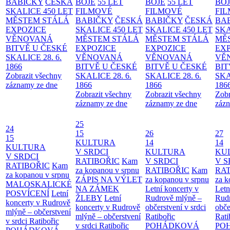
BABIČKY
ČESKÁ
BOJE
55 LET
BOJE
55 LET
BO
SKALICE 450 LET
FILMOVÉ
FILMOVÉ
FI
MĚSTEM
STÁLÁ
BABIČKY
ČESKÁ
BABIČKY
ČESKÁ
BA
EXPOZICE
SKALICE 450 LET
SKALICE 450 LET
SKA
VĚNOVANÁ
MĚSTEM
STÁLÁ
MĚSTEM
STÁLÁ
MĚ
BITVĚ U ČESKÉ
EXPOZICE
EXPOZICE
EX
SKALICE 28. 6.
VĚNOVANÁ
VĚNOVANÁ
VĚ
1866
BITVĚ U ČESKÉ
BITVĚ U ČESKÉ
BIT
Zobrazit všechny
SKALICE 28. 6.
SKALICE 28. 6.
SKA
záznamy ze dne
1866
1866
186
Zobrazit všechny
Zobrazit všechny
Zobr
záznamy ze dne
záznamy ze dne
zázn
25
24
15
26
27
15
KULTURA
14
14
KULTURA
V SRDCI
KULTURA
KU
V SRDCI
RATIBOŘIC
Kam
V SRDCI
V S
RATIBOŘIC
Kam
za kopanou v srpnu
RATIBOŘIC
Kam
RAT
za kopanou v srpnu
ZÁPIS NA VÝLET
za kopanou v srpnu
za k
MALOSKALICKÉ
NA ZÁMEK
Letní koncerty v
Letn
POSVÍCENÍ
Letní
ŽLEBY
Letní
Rudrově mlýně –
Rud
koncerty v Rudrově
koncerty v Rudrově
občerstvení v srdci
obče
mlýně – občerstvení
mlýně – občerstvení
Ratibořic
Rati
v srdci Ratibořic
v srdci Ratibořic
POHÁDKOVÁ
PO