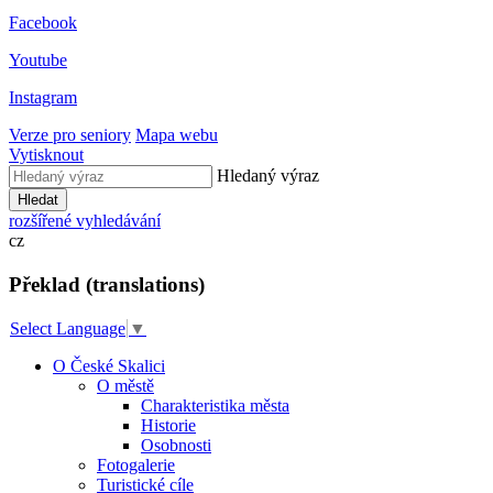
Facebook
Youtube
Instagram
Verze pro seniory
Mapa webu
Vytisknout
Hledaný výraz
Hledat
rozšířené vyhledávání
cz
Překlad (translations)
Select Language
▼
O České Skalici
O městě
Charakteristika města
Historie
Osobnosti
Fotogalerie
Turistické cíle