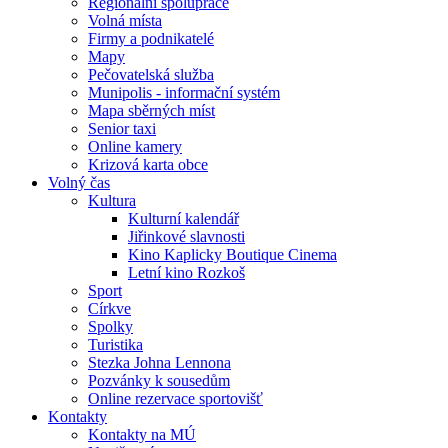
Regionální spolupráce
Volná místa
Firmy a podnikatelé
Mapy
Pečovatelská služba
Munipolis - informační systém
Mapa sběrných míst
Senior taxi
Online kamery
Krizová karta obce
Volný čas
Kultura
Kulturní kalendář
Jiřinkové slavnosti
Kino Kaplicky Boutique Cinema
Letní kino Rozkoš
Sport
Církve
Spolky
Turistika
Stezka Johna Lennona
Pozvánky k sousedům
Online rezervace sportovišť
Kontakty
Kontakty na MÚ