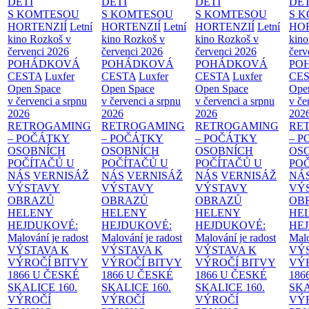
DĚTI
DĚTI
DĚTI
DĚT
S KOMTESOU
S KOMTESOU
S KOMTESOU
S 
HORTENZIÍ
Letní
HORTENZIÍ
Letní
HORTENZIÍ
Letní
HOR
kino Rozkoš v
kino Rozkoš v
kino Rozkoš v
kino
červenci 2026
červenci 2026
červenci 2026
červ
POHÁDKOVÁ
POHÁDKOVÁ
POHÁDKOVÁ
PO
CESTA
Luxfer
CESTA
Luxfer
CESTA
Luxfer
CE
Open Space
Open Space
Open Space
Ope
v červenci a srpnu
v červenci a srpnu
v červenci a srpnu
v če
2026
2026
2026
202
RETROGAMING
RETROGAMING
RETROGAMING
RE
– POČÁTKY
– POČÁTKY
– POČÁTKY
– 
OSOBNÍCH
OSOBNÍCH
OSOBNÍCH
OS
POČÍTAČŮ U
POČÍTAČŮ U
POČÍTAČŮ U
PO
NÁS
VERNISÁŽ
NÁS
VERNISÁŽ
NÁS
VERNISÁŽ
NÁ
VÝSTAVY
VÝSTAVY
VÝSTAVY
VÝ
OBRAZŮ
OBRAZŮ
OBRAZŮ
OB
HELENY
HELENY
HELENY
HE
HEJDUKOVÉ:
HEJDUKOVÉ:
HEJDUKOVÉ:
HE
Malování je radost
Malování je radost
Malování je radost
Malo
VÝSTAVA K
VÝSTAVA K
VÝSTAVA K
VÝ
VÝROČÍ BITVY
VÝROČÍ BITVY
VÝROČÍ BITVY
VÝ
1866 U ČESKÉ
1866 U ČESKÉ
1866 U ČESKÉ
186
SKALICE
160.
SKALICE
160.
SKALICE
160.
SK
VÝROČÍ
VÝROČÍ
VÝROČÍ
VÝ