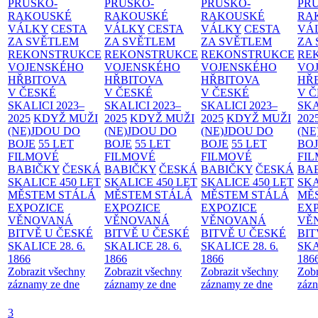
PRUSKO-
PRUSKO-
PRUSKO-
PR
RAKOUSKÉ
RAKOUSKÉ
RAKOUSKÉ
RA
VÁLKY
CESTA
VÁLKY
CESTA
VÁLKY
CESTA
VÁ
ZA SVĚTLEM
ZA SVĚTLEM
ZA SVĚTLEM
ZA
REKONSTRUKCE
REKONSTRUKCE
REKONSTRUKCE
RE
VOJENSKÉHO
VOJENSKÉHO
VOJENSKÉHO
VO
HŘBITOVA
HŘBITOVA
HŘBITOVA
HŘ
V ČESKÉ
V ČESKÉ
V ČESKÉ
V 
SKALICI 2023–
SKALICI 2023–
SKALICI 2023–
SKA
2025
KDYŽ MUŽI
2025
KDYŽ MUŽI
2025
KDYŽ MUŽI
202
(NE)JDOU DO
(NE)JDOU DO
(NE)JDOU DO
(NE
BOJE
55 LET
BOJE
55 LET
BOJE
55 LET
BO
FILMOVÉ
FILMOVÉ
FILMOVÉ
FI
BABIČKY
ČESKÁ
BABIČKY
ČESKÁ
BABIČKY
ČESKÁ
BA
SKALICE 450 LET
SKALICE 450 LET
SKALICE 450 LET
SKA
MĚSTEM
STÁLÁ
MĚSTEM
STÁLÁ
MĚSTEM
STÁLÁ
MĚ
EXPOZICE
EXPOZICE
EXPOZICE
EX
VĚNOVANÁ
VĚNOVANÁ
VĚNOVANÁ
VĚ
BITVĚ U ČESKÉ
BITVĚ U ČESKÉ
BITVĚ U ČESKÉ
BIT
SKALICE 28. 6.
SKALICE 28. 6.
SKALICE 28. 6.
SKA
1866
1866
1866
186
Zobrazit všechny
Zobrazit všechny
Zobrazit všechny
Zobr
záznamy ze dne
záznamy ze dne
záznamy ze dne
zázn
3