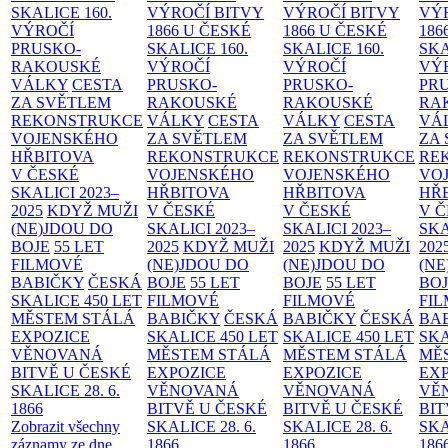
SKALICE
160.
VÝROČÍ BITVY
VÝROČÍ BITVY
VÝ
VÝROČÍ
1866 U ČESKÉ
1866 U ČESKÉ
186
PRUSKO-
SKALICE
160.
SKALICE
160.
SK
RAKOUSKÉ
VÝROČÍ
VÝROČÍ
VÝ
VÁLKY
CESTA
PRUSKO-
PRUSKO-
PR
ZA SVĚTLEM
RAKOUSKÉ
RAKOUSKÉ
RA
REKONSTRUKCE
VÁLKY
CESTA
VÁLKY
CESTA
VÁ
VOJENSKÉHO
ZA SVĚTLEM
ZA SVĚTLEM
ZA
HŘBITOVA
REKONSTRUKCE
REKONSTRUKCE
RE
V ČESKÉ
VOJENSKÉHO
VOJENSKÉHO
VO
SKALICI 2023–
HŘBITOVA
HŘBITOVA
HŘ
2025
KDYŽ MUŽI
V ČESKÉ
V ČESKÉ
V 
(NE)JDOU DO
SKALICI 2023–
SKALICI 2023–
SKA
BOJE
55 LET
2025
KDYŽ MUŽI
2025
KDYŽ MUŽI
202
FILMOVÉ
(NE)JDOU DO
(NE)JDOU DO
(NE
BABIČKY
ČESKÁ
BOJE
55 LET
BOJE
55 LET
BO
SKALICE 450 LET
FILMOVÉ
FILMOVÉ
FI
MĚSTEM
STÁLÁ
BABIČKY
ČESKÁ
BABIČKY
ČESKÁ
BA
EXPOZICE
SKALICE 450 LET
SKALICE 450 LET
SKA
VĚNOVANÁ
MĚSTEM
STÁLÁ
MĚSTEM
STÁLÁ
MĚ
BITVĚ U ČESKÉ
EXPOZICE
EXPOZICE
EX
SKALICE 28. 6.
VĚNOVANÁ
VĚNOVANÁ
VĚ
1866
BITVĚ U ČESKÉ
BITVĚ U ČESKÉ
BIT
Zobrazit všechny
SKALICE 28. 6.
SKALICE 28. 6.
SKA
záznamy ze dne
1866
1866
186