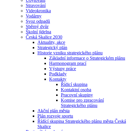
Ubytování
Stravování
Videokronika
Vodárny
Svoz odpadů
Sběrný dvůr
Školní jídelna
Česká Skalice 2030
Aktuality, akce
Strategický plán
Historie vzniku strategického plánu
Základní informace o Strategickém plánu
Harmonogram prací
Výstupy práce
Podklady
Kontakty
Řídicí skupina
Kontaktní osoba
Pracovní skupiny
Komise pro zpracování
Strategického plánu
Akční plán města
Plán rozvoje sportu
Řídící skupina Strategického plánu města Česká
Skalice