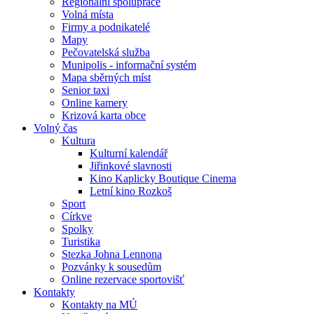
Regionální spolupráce
Volná místa
Firmy a podnikatelé
Mapy
Pečovatelská služba
Munipolis - informační systém
Mapa sběrných míst
Senior taxi
Online kamery
Krizová karta obce
Volný čas
Kultura
Kulturní kalendář
Jiřinkové slavnosti
Kino Kaplicky Boutique Cinema
Letní kino Rozkoš
Sport
Církve
Spolky
Turistika
Stezka Johna Lennona
Pozvánky k sousedům
Online rezervace sportovišť
Kontakty
Kontakty na MÚ