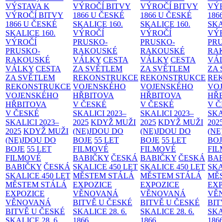
VÝSTAVA K
VÝROČÍ BITVY
VÝROČÍ BITVY
VÝ
VÝROČÍ BITVY
1866 U ČESKÉ
1866 U ČESKÉ
186
1866 U ČESKÉ
SKALICE
160.
SKALICE
160.
SK
SKALICE
160.
VÝROČÍ
VÝROČÍ
VÝ
VÝROČÍ
PRUSKO-
PRUSKO-
PR
PRUSKO-
RAKOUSKÉ
RAKOUSKÉ
RA
RAKOUSKÉ
VÁLKY
CESTA
VÁLKY
CESTA
VÁ
VÁLKY
CESTA
ZA SVĚTLEM
ZA SVĚTLEM
ZA
ZA SVĚTLEM
REKONSTRUKCE
REKONSTRUKCE
RE
REKONSTRUKCE
VOJENSKÉHO
VOJENSKÉHO
VO
VOJENSKÉHO
HŘBITOVA
HŘBITOVA
HŘ
HŘBITOVA
V ČESKÉ
V ČESKÉ
V 
V ČESKÉ
SKALICI 2023–
SKALICI 2023–
SKA
SKALICI 2023–
2025
KDYŽ MUŽI
2025
KDYŽ MUŽI
202
2025
KDYŽ MUŽI
(NE)JDOU DO
(NE)JDOU DO
(NE
(NE)JDOU DO
BOJE
55 LET
BOJE
55 LET
BO
BOJE
55 LET
FILMOVÉ
FILMOVÉ
FI
FILMOVÉ
BABIČKY
ČESKÁ
BABIČKY
ČESKÁ
BA
BABIČKY
ČESKÁ
SKALICE 450 LET
SKALICE 450 LET
SKA
SKALICE 450 LET
MĚSTEM
STÁLÁ
MĚSTEM
STÁLÁ
MĚ
MĚSTEM
STÁLÁ
EXPOZICE
EXPOZICE
EX
EXPOZICE
VĚNOVANÁ
VĚNOVANÁ
VĚ
VĚNOVANÁ
BITVĚ U ČESKÉ
BITVĚ U ČESKÉ
BIT
BITVĚ U ČESKÉ
SKALICE 28. 6.
SKALICE 28. 6.
SKA
SKALICE 28. 6.
1866
1866
186