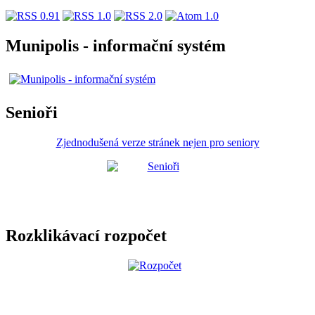
Munipolis - informační systém
Senioři
Zjednodušená verze stránek nejen pro seniory
Rozklikávací rozpočet