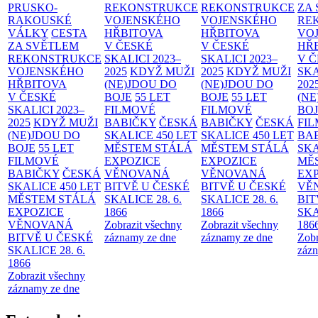
PRUSKO-
REKONSTRUKCE
REKONSTRUKCE
ZA
RAKOUSKÉ
VOJENSKÉHO
VOJENSKÉHO
RE
VÁLKY
CESTA
HŘBITOVA
HŘBITOVA
VO
ZA SVĚTLEM
V ČESKÉ
V ČESKÉ
HŘ
REKONSTRUKCE
SKALICI 2023–
SKALICI 2023–
V 
VOJENSKÉHO
2025
KDYŽ MUŽI
2025
KDYŽ MUŽI
SKA
HŘBITOVA
(NE)JDOU DO
(NE)JDOU DO
202
V ČESKÉ
BOJE
55 LET
BOJE
55 LET
(NE
SKALICI 2023–
FILMOVÉ
FILMOVÉ
BO
2025
KDYŽ MUŽI
BABIČKY
ČESKÁ
BABIČKY
ČESKÁ
FI
(NE)JDOU DO
SKALICE 450 LET
SKALICE 450 LET
BA
BOJE
55 LET
MĚSTEM
STÁLÁ
MĚSTEM
STÁLÁ
SKA
FILMOVÉ
EXPOZICE
EXPOZICE
MĚ
BABIČKY
ČESKÁ
VĚNOVANÁ
VĚNOVANÁ
EX
SKALICE 450 LET
BITVĚ U ČESKÉ
BITVĚ U ČESKÉ
VĚ
MĚSTEM
STÁLÁ
SKALICE 28. 6.
SKALICE 28. 6.
BIT
EXPOZICE
1866
1866
SKA
VĚNOVANÁ
Zobrazit všechny
Zobrazit všechny
186
BITVĚ U ČESKÉ
záznamy ze dne
záznamy ze dne
Zobr
SKALICE 28. 6.
zázn
1866
Zobrazit všechny
záznamy ze dne