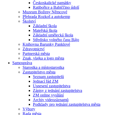
Českoskalické památky
Ratibořice a Babiččino údolí
Muzeum Boženy Němcové
Přehrada Rozkoš a autokemp
Školství
Základní škola
Mateřská škola
Základní umělecká škola
Středisko volného času Bájo
Knihovna Barunky Panklové
Zdravotnictví
Partnerská města
Znak, vlajka a logo města
Samospráva
Starostka a místostarostka
Zastupitelstvo města
Seznam zastupitelů
Jednací řád ZM
Usnesení zastupitelstva
Zápisy z jednání zastupitelstva
ZM online vysílání
Archiv videozáznamů
Podklady pro jednání zastupitelstva města
Výbory
Rada města