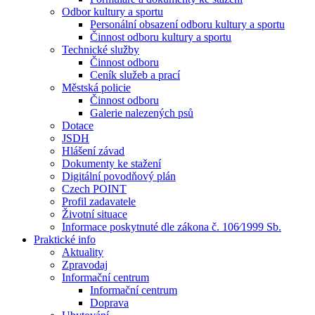
Odbor kultury a sportu
Personální obsazení odboru kultury a sportu
Činnost odboru kultury a sportu
Technické služby
Činnost odboru
Ceník služeb a prací
Městská policie
Činnost odboru
Galerie nalezených psů
Dotace
JSDH
Hlášení závad
Dokumenty ke stažení
Digitální povodňový plán
Czech POINT
Profil zadavatele
Životní situace
Informace poskytnuté dle zákona č. 106⁄1999 Sb.
Praktické info
Aktuality
Zpravodaj
Informační centrum
Informační centrum
Doprava