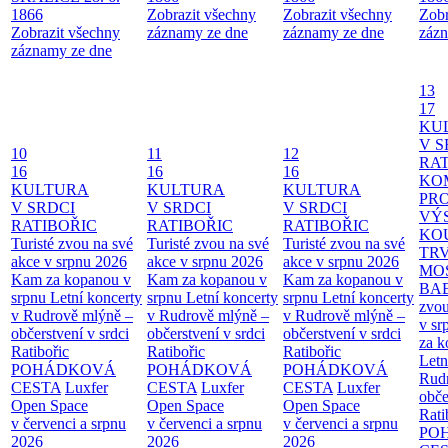
1866
Zobrazit všechny
Zobrazit všechny
Zobr
Zobrazit všechny
záznamy ze dne
záznamy ze dne
zázn
záznamy ze dne
13
17
KU
V S
10
11
12
RAT
16
16
16
KO
KULTURA
KULTURA
KULTURA
PR
V SRDCI
V SRDCI
V SRDCI
VÝ
RATIBOŘIC
RATIBOŘIC
RATIBOŘIC
KO
Turisté zvou na své
Turisté zvou na své
Turisté zvou na své
TR
akce v srpnu 2026
akce v srpnu 2026
akce v srpnu 2026
MO
Kam za kopanou v
Kam za kopanou v
Kam za kopanou v
BA
srpnu
Letní koncerty
srpnu
Letní koncerty
srpnu
Letní koncerty
zvou
v Rudrově mlýně –
v Rudrově mlýně –
v Rudrově mlýně –
v sr
občerstvení v srdci
občerstvení v srdci
občerstvení v srdci
za k
Ratibořic
Ratibořic
Ratibořic
Letn
POHÁDKOVÁ
POHÁDKOVÁ
POHÁDKOVÁ
Rud
CESTA
Luxfer
CESTA
Luxfer
CESTA
Luxfer
obče
Open Space
Open Space
Open Space
Rati
v červenci a srpnu
v červenci a srpnu
v červenci a srpnu
PO
2026
2026
2026