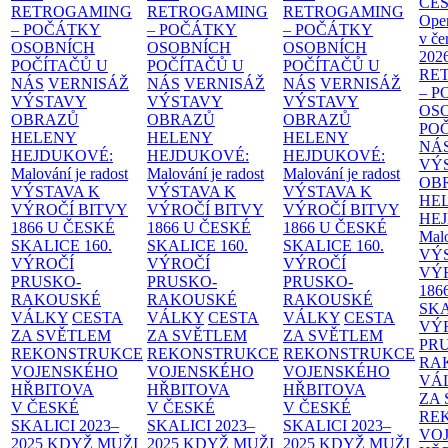
CE
RETROGAMING
RETROGAMING
RETROGAMING
Ope
– POČÁTKY
– POČÁTKY
– POČÁTKY
v če
OSOBNÍCH
OSOBNÍCH
OSOBNÍCH
202
POČÍTAČŮ U
POČÍTAČŮ U
POČÍTAČŮ U
RE
NÁS
VERNISÁŽ
NÁS
VERNISÁŽ
NÁS
VERNISÁŽ
– 
VÝSTAVY
VÝSTAVY
VÝSTAVY
OS
OBRAZŮ
OBRAZŮ
OBRAZŮ
PO
HELENY
HELENY
HELENY
NÁ
HEJDUKOVÉ:
HEJDUKOVÉ:
HEJDUKOVÉ:
VÝ
Malování je radost
Malování je radost
Malování je radost
OB
VÝSTAVA K
VÝSTAVA K
VÝSTAVA K
HE
VÝROČÍ BITVY
VÝROČÍ BITVY
VÝROČÍ BITVY
HE
1866 U ČESKÉ
1866 U ČESKÉ
1866 U ČESKÉ
Malo
SKALICE
160.
SKALICE
160.
SKALICE
160.
VÝ
VÝROČÍ
VÝROČÍ
VÝROČÍ
VÝ
PRUSKO-
PRUSKO-
PRUSKO-
186
RAKOUSKÉ
RAKOUSKÉ
RAKOUSKÉ
SK
VÁLKY
CESTA
VÁLKY
CESTA
VÁLKY
CESTA
VÝ
ZA SVĚTLEM
ZA SVĚTLEM
ZA SVĚTLEM
PR
REKONSTRUKCE
REKONSTRUKCE
REKONSTRUKCE
RA
VOJENSKÉHO
VOJENSKÉHO
VOJENSKÉHO
VÁ
HŘBITOVA
HŘBITOVA
HŘBITOVA
ZA
V ČESKÉ
V ČESKÉ
V ČESKÉ
RE
SKALICI 2023–
SKALICI 2023–
SKALICI 2023–
VO
2025
KDYŽ MUŽI
2025
KDYŽ MUŽI
2025
KDYŽ MUŽI