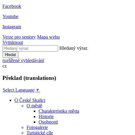
Facebook
Youtube
Instagram
Verze pro seniory
Mapa webu
Vytisknout
Hledaný výraz
Hledat
rozšířené vyhledávání
cz
Překlad (translations)
Select Language
▼
O České Skalici
O městě
Charakteristika města
Historie
Osobnosti
Fotogalerie
Turistické cíle