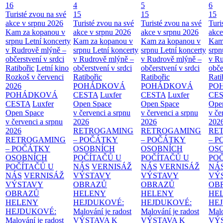
16
4
5
6
Turisté zvou na své
15
15
15
akce v srpnu 2026
Turisté zvou na své
Turisté zvou na své
Turi
Kam za kopanou v
akce v srpnu 2026
akce v srpnu 2026
akce
srpnu
Letní koncerty
Kam za kopanou v
Kam za kopanou v
Kam
v Rudrově mlýně –
srpnu
Letní koncerty
srpnu
Letní koncerty
srp
občerstvení v srdci
v Rudrově mlýně –
v Rudrově mlýně –
v Ru
Ratibořic
Letní kino
občerstvení v srdci
občerstvení v srdci
obče
Rozkoš v červenci
Ratibořic
Ratibořic
Rati
2026
POHÁDKOVÁ
POHÁDKOVÁ
PO
POHÁDKOVÁ
CESTA
Luxfer
CESTA
Luxfer
CE
CESTA
Luxfer
Open Space
Open Space
Ope
Open Space
v červenci a srpnu
v červenci a srpnu
v če
v červenci a srpnu
2026
2026
202
2026
RETROGAMING
RETROGAMING
RE
RETROGAMING
– POČÁTKY
– POČÁTKY
– 
– POČÁTKY
OSOBNÍCH
OSOBNÍCH
OS
OSOBNÍCH
POČÍTAČŮ U
POČÍTAČŮ U
PO
POČÍTAČŮ U
NÁS
VERNISÁŽ
NÁS
VERNISÁŽ
NÁ
NÁS
VERNISÁŽ
VÝSTAVY
VÝSTAVY
VÝ
VÝSTAVY
OBRAZŮ
OBRAZŮ
OB
OBRAZŮ
HELENY
HELENY
HE
HELENY
HEJDUKOVÉ:
HEJDUKOVÉ:
HE
HEJDUKOVÉ:
Malování je radost
Malování je radost
Malo
Malování je radost
VÝSTAVA K
VÝSTAVA K
VÝ