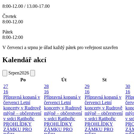
8:00-12.00 / 13.00-17.00
Čtvrtek
8:00-12.00
Pátek
8:00-12:00
V červenci a srpnu je úřad každý pátek pro veřejnost uzavřen
Kalendář akcí
Srpen
2026
Po
Út
St
27
28
29
30
16
16
16
16
Přípravná kopaná v
Přípravná kopaná v
Přípravná kopaná v
Příp
červenci
Letní
červenci
Letní
červenci
Letní
červ
koncerty v Rudrově
koncerty v Rudrově
koncerty v Rudrově
konc
mlýně – občerstvení
mlýně – občerstvení
mlýně – občerstvení
mlýn
v srdci Ratibořic
v srdci Ratibořic
v srdci Ratibořic
v sr
PROHLÍDKY
PROHLÍDKY
PROHLÍDKY
PR
ZÁMKU PRO
ZÁMKU PRO
ZÁMKU PRO
ZÁ