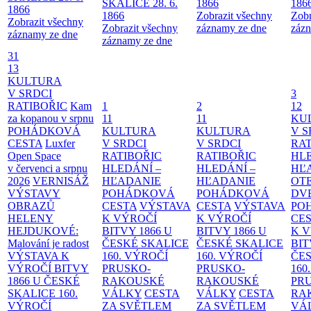
SKALICE 28. 6.
1866
186
1866
1866
Zobrazit všechny
Zobr
Zobrazit všechny
Zobrazit všechny
záznamy ze dne
zázn
záznamy ze dne
záznamy ze dne
31
13
KULTURA
V SRDCI
3
RATIBOŘIC
Kam
1
2
12
za kopanou v srpnu
11
11
KU
POHÁDKOVÁ
KULTURA
KULTURA
V S
CESTA
Luxfer
V SRDCI
V SRDCI
RAT
Open Space
RATIBOŘIC
RATIBOŘIC
HLE
v červenci a srpnu
HLEDÁNÍ –
HLEDÁNÍ –
HĽ
2026
VERNISÁŽ
HĽADANIE
HĽADANIE
OT
VÝSTAVY
POHÁDKOVÁ
POHÁDKOVÁ
DV
OBRAZŮ
CESTA
VÝSTAVA
CESTA
VÝSTAVA
PO
HELENY
K VÝROČÍ
K VÝROČÍ
CE
HEJDUKOVÉ:
BITVY 1866 U
BITVY 1866 U
K 
Malování je radost
ČESKÉ SKALICE
ČESKÉ SKALICE
BIT
VÝSTAVA K
160. VÝROČÍ
160. VÝROČÍ
ČES
VÝROČÍ BITVY
PRUSKO-
PRUSKO-
160
1866 U ČESKÉ
RAKOUSKÉ
RAKOUSKÉ
PR
SKALICE
160.
VÁLKY
CESTA
VÁLKY
CESTA
RA
VÝROČÍ
ZA SVĚTLEM
ZA SVĚTLEM
VÁ