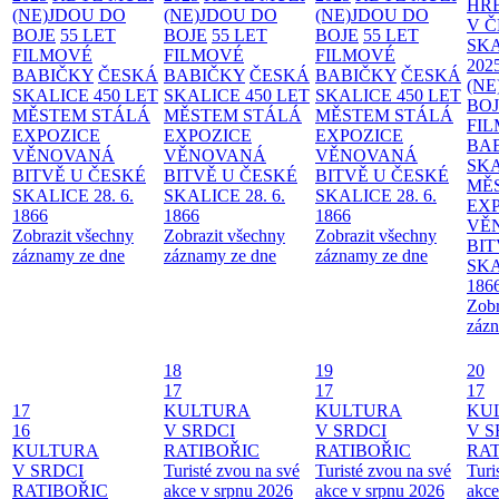
HŘ
(NE)JDOU DO
(NE)JDOU DO
(NE)JDOU DO
V 
BOJE
55 LET
BOJE
55 LET
BOJE
55 LET
SKA
FILMOVÉ
FILMOVÉ
FILMOVÉ
202
BABIČKY
ČESKÁ
BABIČKY
ČESKÁ
BABIČKY
ČESKÁ
(NE
SKALICE 450 LET
SKALICE 450 LET
SKALICE 450 LET
BO
MĚSTEM
STÁLÁ
MĚSTEM
STÁLÁ
MĚSTEM
STÁLÁ
FI
EXPOZICE
EXPOZICE
EXPOZICE
BA
VĚNOVANÁ
VĚNOVANÁ
VĚNOVANÁ
SKA
BITVĚ U ČESKÉ
BITVĚ U ČESKÉ
BITVĚ U ČESKÉ
MĚ
SKALICE 28. 6.
SKALICE 28. 6.
SKALICE 28. 6.
EX
1866
1866
1866
VĚ
Zobrazit všechny
Zobrazit všechny
Zobrazit všechny
BIT
záznamy ze dne
záznamy ze dne
záznamy ze dne
SKA
186
Zobr
zázn
18
19
20
17
17
17
17
KULTURA
KULTURA
KU
16
V SRDCI
V SRDCI
V S
KULTURA
RATIBOŘIC
RATIBOŘIC
RAT
V SRDCI
Turisté zvou na své
Turisté zvou na své
Turi
RATIBOŘIC
akce v srpnu 2026
akce v srpnu 2026
akce