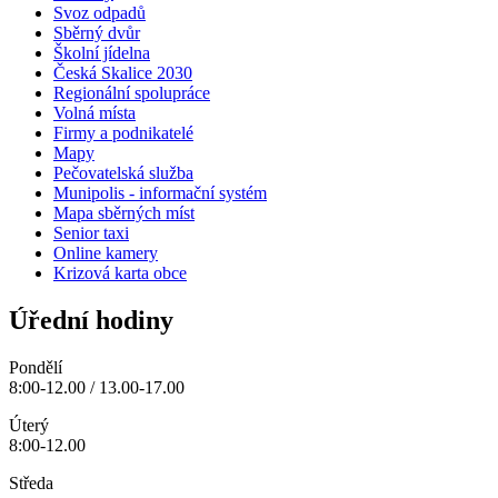
Svoz odpadů
Sběrný dvůr
Školní jídelna
Česká Skalice 2030
Regionální spolupráce
Volná místa
Firmy a podnikatelé
Mapy
Pečovatelská služba
Munipolis - informační systém
Mapa sběrných míst
Senior taxi
Online kamery
Krizová karta obce
Úřední hodiny
Pondělí
8:00-12.00 / 13.00-17.00
Úterý
8:00-12.00
Středa