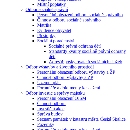
Místní poplatky
Odbor sociálně správní
Personální obsazení odboru sociálně správního
Činnost odboru sociálně správního
Matrika
Evidence obyvatel
Přestupky
Sociální poradenství
Sociálně právní ochrana dětí
Standardy kvality sociálně-právní ochrany
dětí
Adresář poskytovatelů sociálních služeb
Odbor výstavby a životního prostředí
Personální obsazení odboru výstavby a ŽP
Činnost odboru výstavby a ŽP
Územní plán
Formuláře a dokumenty ke stažení
Odbor investic a správy majetku
Personální obsazení OISM
Činnost odboru
Investiční akce
Správa budov
Seznam památek v katastru města Česká Skalice
Pozemky
Formuláře a dokumenty ke stažení