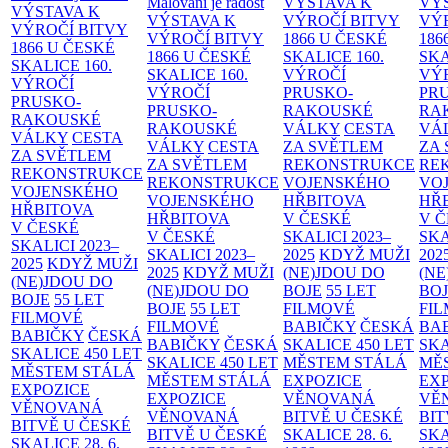
Malování je radost
VÝSTAVA K
VÝ
VÝSTAVA K
VÝSTAVA K
VÝROČÍ BITVY
VÝ
VÝROČÍ BITVY
VÝROČÍ BITVY
1866 U ČESKÉ
186
1866 U ČESKÉ
1866 U ČESKÉ
SKALICE
160.
SK
SKALICE
160.
SKALICE
160.
VÝROČÍ
VÝ
VÝROČÍ
VÝROČÍ
PRUSKO-
PR
PRUSKO-
PRUSKO-
RAKOUSKÉ
RA
RAKOUSKÉ
RAKOUSKÉ
VÁLKY
CESTA
VÁ
VÁLKY
CESTA
VÁLKY
CESTA
ZA SVĚTLEM
ZA
ZA SVĚTLEM
ZA SVĚTLEM
REKONSTRUKCE
RE
REKONSTRUKCE
REKONSTRUKCE
VOJENSKÉHO
VO
VOJENSKÉHO
VOJENSKÉHO
HŘBITOVA
HŘ
HŘBITOVA
HŘBITOVA
V ČESKÉ
V 
V ČESKÉ
V ČESKÉ
SKALICI 2023–
SKA
SKALICI 2023–
SKALICI 2023–
2025
KDYŽ MUŽI
202
2025
KDYŽ MUŽI
2025
KDYŽ MUŽI
(NE)JDOU DO
(NE
(NE)JDOU DO
(NE)JDOU DO
BOJE
55 LET
BO
BOJE
55 LET
BOJE
55 LET
FILMOVÉ
FI
FILMOVÉ
FILMOVÉ
BABIČKY
ČESKÁ
BA
BABIČKY
ČESKÁ
BABIČKY
ČESKÁ
SKALICE 450 LET
SKA
SKALICE 450 LET
SKALICE 450 LET
MĚSTEM
STÁLÁ
MĚ
MĚSTEM
STÁLÁ
MĚSTEM
STÁLÁ
EXPOZICE
EX
EXPOZICE
EXPOZICE
VĚNOVANÁ
VĚ
VĚNOVANÁ
VĚNOVANÁ
BITVĚ U ČESKÉ
BIT
BITVĚ U ČESKÉ
BITVĚ U ČESKÉ
SKALICE 28. 6.
SKA
SKALICE 28. 6.