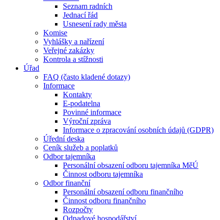
Seznam radních
Jednací řád
Usnesení rady města
Komise
Vyhlášky a nařízení
Veřejné zakázky
Kontrola a stížnosti
Úřad
FAQ (často kladené dotazy)
Informace
Kontakty
E-podatelna
Povinné informace
Výroční zpráva
Informace o zpracování osobních údajů (GDPR)
Úřední deska
Ceník služeb a poplatků
Odbor tajemníka
Personální obsazení odboru tajemníka MěÚ
Činnost odboru tajemníka
Odbor finanční
Personální obsazení odboru finančního
Činnost odboru finančního
Rozpočty
Odpadové hospodářství