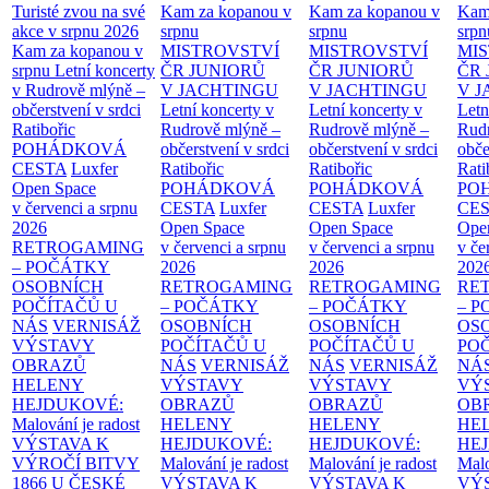
Turisté zvou na své
Kam za kopanou v
Kam za kopanou v
Kam
akce v srpnu 2026
srpnu
srpnu
srpn
Kam za kopanou v
MISTROVSTVÍ
MISTROVSTVÍ
MI
srpnu
Letní koncerty
ČR JUNIORŮ
ČR JUNIORŮ
ČR 
v Rudrově mlýně –
V JACHTINGU
V JACHTINGU
V 
občerstvení v srdci
Letní koncerty v
Letní koncerty v
Letn
Ratibořic
Rudrově mlýně –
Rudrově mlýně –
Rud
POHÁDKOVÁ
občerstvení v srdci
občerstvení v srdci
obče
CESTA
Luxfer
Ratibořic
Ratibořic
Rati
Open Space
POHÁDKOVÁ
POHÁDKOVÁ
PO
v červenci a srpnu
CESTA
Luxfer
CESTA
Luxfer
CE
2026
Open Space
Open Space
Ope
RETROGAMING
v červenci a srpnu
v červenci a srpnu
v če
– POČÁTKY
2026
2026
202
OSOBNÍCH
RETROGAMING
RETROGAMING
RE
POČÍTAČŮ U
– POČÁTKY
– POČÁTKY
– 
NÁS
VERNISÁŽ
OSOBNÍCH
OSOBNÍCH
OS
VÝSTAVY
POČÍTAČŮ U
POČÍTAČŮ U
PO
OBRAZŮ
NÁS
VERNISÁŽ
NÁS
VERNISÁŽ
NÁ
HELENY
VÝSTAVY
VÝSTAVY
VÝ
HEJDUKOVÉ:
OBRAZŮ
OBRAZŮ
OB
Malování je radost
HELENY
HELENY
HE
VÝSTAVA K
HEJDUKOVÉ:
HEJDUKOVÉ:
HE
VÝROČÍ BITVY
Malování je radost
Malování je radost
Malo
1866 U ČESKÉ
VÝSTAVA K
VÝSTAVA K
VÝ