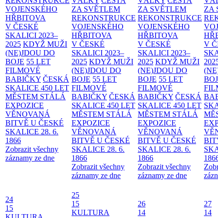
REKONSTRUKCE
VÁLKY
CESTA
VÁLKY
CESTA
VÁ
VOJENSKÉHO
ZA SVĚTLEM
ZA SVĚTLEM
ZA
HŘBITOVA
REKONSTRUKCE
REKONSTRUKCE
RE
V ČESKÉ
VOJENSKÉHO
VOJENSKÉHO
VO
SKALICI 2023–
HŘBITOVA
HŘBITOVA
HŘ
2025
KDYŽ MUŽI
V ČESKÉ
V ČESKÉ
V 
(NE)JDOU DO
SKALICI 2023–
SKALICI 2023–
SKA
BOJE
55 LET
2025
KDYŽ MUŽI
2025
KDYŽ MUŽI
202
FILMOVÉ
(NE)JDOU DO
(NE)JDOU DO
(NE
BABIČKY
ČESKÁ
BOJE
55 LET
BOJE
55 LET
BO
SKALICE 450 LET
FILMOVÉ
FILMOVÉ
FI
MĚSTEM
STÁLÁ
BABIČKY
ČESKÁ
BABIČKY
ČESKÁ
BA
EXPOZICE
SKALICE 450 LET
SKALICE 450 LET
SKA
VĚNOVANÁ
MĚSTEM
STÁLÁ
MĚSTEM
STÁLÁ
MĚ
BITVĚ U ČESKÉ
EXPOZICE
EXPOZICE
EX
SKALICE 28. 6.
VĚNOVANÁ
VĚNOVANÁ
VĚ
1866
BITVĚ U ČESKÉ
BITVĚ U ČESKÉ
BIT
Zobrazit všechny
SKALICE 28. 6.
SKALICE 28. 6.
SKA
záznamy ze dne
1866
1866
186
Zobrazit všechny
Zobrazit všechny
Zobr
záznamy ze dne
záznamy ze dne
zázn
25
24
15
26
27
15
KULTURA
14
14
KULTURA