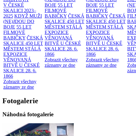
V ČESKÉ
BOJE
55 LET
BOJE
55 LET
(NE
SKALICI 2023–
FILMOVÉ
FILMOVÉ
BO
2025
KDYŽ MUŽI
BABIČKY
ČESKÁ
BABIČKY
ČESKÁ
FI
(NE)JDOU DO
SKALICE 450 LET
SKALICE 450 LET
BA
BOJE
55 LET
MĚSTEM
STÁLÁ
MĚSTEM
STÁLÁ
SKA
FILMOVÉ
EXPOZICE
EXPOZICE
MĚ
BABIČKY
ČESKÁ
VĚNOVANÁ
VĚNOVANÁ
EX
SKALICE 450 LET
BITVĚ U ČESKÉ
BITVĚ U ČESKÉ
VĚ
MĚSTEM
STÁLÁ
SKALICE 28. 6.
SKALICE 28. 6.
BIT
EXPOZICE
1866
1866
SKA
VĚNOVANÁ
Zobrazit všechny
Zobrazit všechny
186
BITVĚ U ČESKÉ
záznamy ze dne
záznamy ze dne
Zobr
SKALICE 28. 6.
zázn
1866
Zobrazit všechny
záznamy ze dne
Fotogalerie
Náhodná fotogalerie