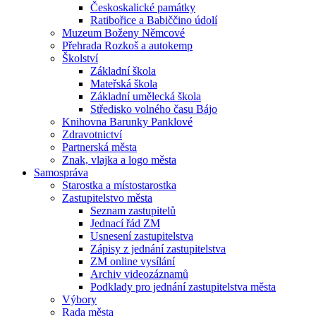
Českoskalické památky
Ratibořice a Babiččino údolí
Muzeum Boženy Němcové
Přehrada Rozkoš a autokemp
Školství
Základní škola
Mateřská škola
Základní umělecká škola
Středisko volného času Bájo
Knihovna Barunky Panklové
Zdravotnictví
Partnerská města
Znak, vlajka a logo města
Samospráva
Starostka a místostarostka
Zastupitelstvo města
Seznam zastupitelů
Jednací řád ZM
Usnesení zastupitelstva
Zápisy z jednání zastupitelstva
ZM online vysílání
Archiv videozáznamů
Podklady pro jednání zastupitelstva města
Výbory
Rada města