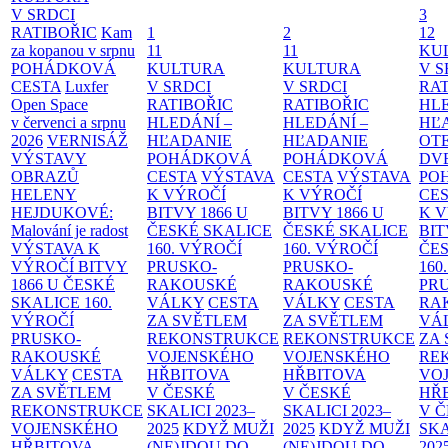
V SRDCI
3
RATIBOŘIC
Kam
1
2
12
za kopanou v srpnu
11
11
KU
POHÁDKOVÁ
KULTURA
KULTURA
V S
CESTA
Luxfer
V SRDCI
V SRDCI
RAT
Open Space
RATIBOŘIC
RATIBOŘIC
HLE
v červenci a srpnu
HLEDÁNÍ –
HLEDÁNÍ –
HĽ
2026
VERNISÁŽ
HĽADANIE
HĽADANIE
OT
VÝSTAVY
POHÁDKOVÁ
POHÁDKOVÁ
DV
OBRAZŮ
CESTA
VÝSTAVA
CESTA
VÝSTAVA
PO
HELENY
K VÝROČÍ
K VÝROČÍ
CE
HEJDUKOVÉ:
BITVY 1866 U
BITVY 1866 U
K 
Malování je radost
ČESKÉ SKALICE
ČESKÉ SKALICE
BIT
VÝSTAVA K
160. VÝROČÍ
160. VÝROČÍ
ČES
VÝROČÍ BITVY
PRUSKO-
PRUSKO-
160
1866 U ČESKÉ
RAKOUSKÉ
RAKOUSKÉ
PR
SKALICE
160.
VÁLKY
CESTA
VÁLKY
CESTA
RA
VÝROČÍ
ZA SVĚTLEM
ZA SVĚTLEM
VÁ
PRUSKO-
REKONSTRUKCE
REKONSTRUKCE
ZA
RAKOUSKÉ
VOJENSKÉHO
VOJENSKÉHO
RE
VÁLKY
CESTA
HŘBITOVA
HŘBITOVA
VO
ZA SVĚTLEM
V ČESKÉ
V ČESKÉ
HŘ
REKONSTRUKCE
SKALICI 2023–
SKALICI 2023–
V 
VOJENSKÉHO
2025
KDYŽ MUŽI
2025
KDYŽ MUŽI
SKA
HŘBITOVA
(NE)JDOU DO
(NE)JDOU DO
202