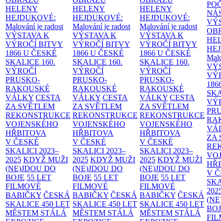
PO
HELENY
HELENY
HELENY
NÁ
HEJDUKOVÉ:
HEJDUKOVÉ:
HEJDUKOVÉ:
VÝ
Malování je radost
Malování je radost
Malování je radost
OB
VÝSTAVA K
VÝSTAVA K
VÝSTAVA K
HE
VÝROČÍ BITVY
VÝROČÍ BITVY
VÝROČÍ BITVY
HE
1866 U ČESKÉ
1866 U ČESKÉ
1866 U ČESKÉ
Malo
SKALICE
160.
SKALICE
160.
SKALICE
160.
VÝ
VÝROČÍ
VÝROČÍ
VÝROČÍ
VÝ
PRUSKO-
PRUSKO-
PRUSKO-
186
RAKOUSKÉ
RAKOUSKÉ
RAKOUSKÉ
SK
VÁLKY
CESTA
VÁLKY
CESTA
VÁLKY
CESTA
VÝ
ZA SVĚTLEM
ZA SVĚTLEM
ZA SVĚTLEM
PR
REKONSTRUKCE
REKONSTRUKCE
REKONSTRUKCE
RA
VOJENSKÉHO
VOJENSKÉHO
VOJENSKÉHO
VÁ
HŘBITOVA
HŘBITOVA
HŘBITOVA
ZA
V ČESKÉ
V ČESKÉ
V ČESKÉ
RE
SKALICI 2023–
SKALICI 2023–
SKALICI 2023–
VO
2025
KDYŽ MUŽI
2025
KDYŽ MUŽI
2025
KDYŽ MUŽI
HŘ
(NE)JDOU DO
(NE)JDOU DO
(NE)JDOU DO
V 
BOJE
55 LET
BOJE
55 LET
BOJE
55 LET
SKA
FILMOVÉ
FILMOVÉ
FILMOVÉ
202
BABIČKY
ČESKÁ
BABIČKY
ČESKÁ
BABIČKY
ČESKÁ
(NE
SKALICE 450 LET
SKALICE 450 LET
SKALICE 450 LET
BO
MĚSTEM
STÁLÁ
MĚSTEM
STÁLÁ
MĚSTEM
STÁLÁ
FI