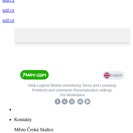
sfdi.cz
szif.cz
szif.cz
Kontakty
Město Česká Skalice