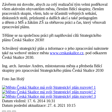
Závěrem mi dovolte, abych za celý realizační tým velmi poděkoval
všem aktivním obyvatelům města, členům řídící skupiny, členům
pracovních skupin, všem, kdo se účastnili veřejných setkání,
diskusních stolů, průzkumů a dalších akcí a také pedagogům
a dětem z MŠ a žákům ZŠ za obětavou práci a čas, který věnovali
zpracování plánu.
Těšíme se na společnou práci při naplňování cílů Strategického
plánu Česká Skalice 2030!
Schválený strategický plán a informace o jeho zpracování naleznete
také na webové stránce města
www.ceskaskalice.cz
, pod odkazem
Česká Skalice 2030.
Ing. arch. Jaroslav Andres, místostarosta města a předseda řídící
skupiny pro zpracování Strategického plánu Česká Skalice 2030
Foto Jan Holý
Datum vložení:
17. 6. 2014 16:31
Datum poslední aktualizace:
27. 4. 2021 10:15