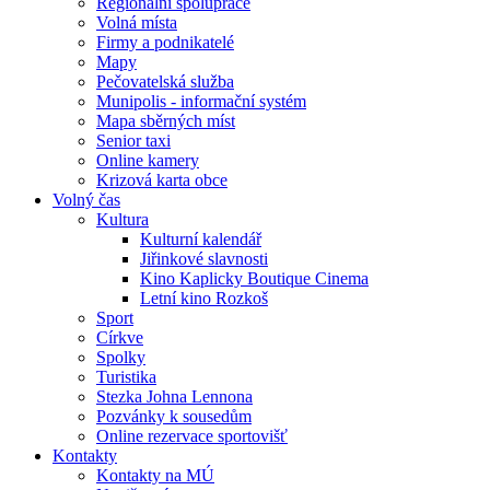
Regionální spolupráce
Volná místa
Firmy a podnikatelé
Mapy
Pečovatelská služba
Munipolis - informační systém
Mapa sběrných míst
Senior taxi
Online kamery
Krizová karta obce
Volný čas
Kultura
Kulturní kalendář
Jiřinkové slavnosti
Kino Kaplicky Boutique Cinema
Letní kino Rozkoš
Sport
Církve
Spolky
Turistika
Stezka Johna Lennona
Pozvánky k sousedům
Online rezervace sportovišť
Kontakty
Kontakty na MÚ