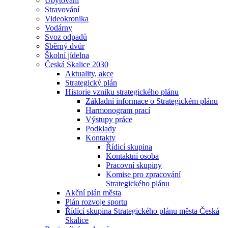
Ubytování
Stravování
Videokronika
Vodárny
Svoz odpadů
Sběrný dvůr
Školní jídelna
Česká Skalice 2030
Aktuality, akce
Strategický plán
Historie vzniku strategického plánu
Základní informace o Strategickém plánu
Harmonogram prací
Výstupy práce
Podklady
Kontakty
Řídicí skupina
Kontaktní osoba
Pracovní skupiny
Komise pro zpracování
Strategického plánu
Akční plán města
Plán rozvoje sportu
Řídící skupina Strategického plánu města Česká
Skalice