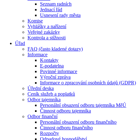
Seznam radních
Jednací řád
Usnesení rady města
Komise
Vyhlášky a nařízení
Veřejné zakázky
Kontrola a stížnosti
Úřad
FAQ (často kladené dotazy)
Informace
Kontakty
E-podatelna
Povinné informace
Výroční zpráva
Informace o zpracování osobních údajů (GDPR)
Úřední deska
Ceník služeb a poplatků
Odbor tajemníka
Personální obsazení odboru tajemníka MěÚ
Činnost odboru tajemníka
Odbor finanční
Personální obsazení odboru finančního
Činnost odboru finančního
Rozpočty
Odpadové hospodářství