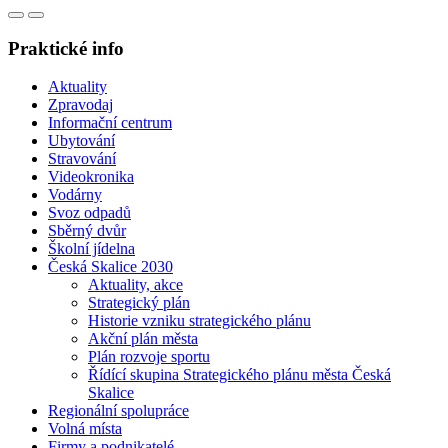
Praktické info
Aktuality
Zpravodaj
Informační centrum
Ubytování
Stravování
Videokronika
Vodárny
Svoz odpadů
Sběrný dvůr
Školní jídelna
Česká Skalice 2030
Aktuality, akce
Strategický plán
Historie vzniku strategického plánu
Akční plán města
Plán rozvoje sportu
Řídící skupina Strategického plánu města Česká
Skalice
Regionální spolupráce
Volná místa
Firmy a podnikatelé