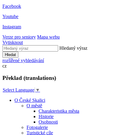
Facebook
Youtube
Instagram
Verze pro seniory
Mapa webu
Vytisknout
Hledaný výraz
Hledat
rozšířené vyhledávání
cz
Překlad (translations)
Select Language
▼
O České Skalici
O městě
Charakteristika města
Historie
Osobnosti
Fotogalerie
Turistické cíle