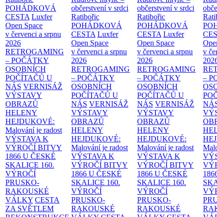
POHÁDKOVÁ
občerstvení v srdci
občerstvení v srdci
obče
CESTA
Luxfer
Ratibořic
Ratibořic
Rati
Open Space
POHÁDKOVÁ
POHÁDKOVÁ
PO
v červenci a srpnu
CESTA
Luxfer
CESTA
Luxfer
CE
2026
Open Space
Open Space
Ope
RETROGAMING
v červenci a srpnu
v červenci a srpnu
v če
– POČÁTKY
2026
2026
202
OSOBNÍCH
RETROGAMING
RETROGAMING
RE
POČÍTAČŮ U
– POČÁTKY
– POČÁTKY
– 
NÁS
VERNISÁŽ
OSOBNÍCH
OSOBNÍCH
OS
VÝSTAVY
POČÍTAČŮ U
POČÍTAČŮ U
PO
OBRAZŮ
NÁS
VERNISÁŽ
NÁS
VERNISÁŽ
NÁ
HELENY
VÝSTAVY
VÝSTAVY
VÝ
HEJDUKOVÉ:
OBRAZŮ
OBRAZŮ
OB
Malování je radost
HELENY
HELENY
HE
VÝSTAVA K
HEJDUKOVÉ:
HEJDUKOVÉ:
HE
VÝROČÍ BITVY
Malování je radost
Malování je radost
Malo
1866 U ČESKÉ
VÝSTAVA K
VÝSTAVA K
VÝ
SKALICE
160.
VÝROČÍ BITVY
VÝROČÍ BITVY
VÝ
VÝROČÍ
1866 U ČESKÉ
1866 U ČESKÉ
186
PRUSKO-
SKALICE
160.
SKALICE
160.
SK
RAKOUSKÉ
VÝROČÍ
VÝROČÍ
VÝ
VÁLKY
CESTA
PRUSKO-
PRUSKO-
PR
ZA SVĚTLEM
RAKOUSKÉ
RAKOUSKÉ
RA