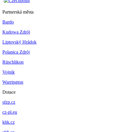
Partnerská města
Bardo
Kudowa Zdrój
Liptovský Hrádok
Polanica Zdrój
Rüschlikon
Vojnik
Warrington
Dotace
sfzp.cz
cz-pl.eu
khk.cz