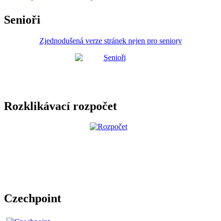
Senioři
Zjednodušená verze stránek nejen pro seniory
Rozklikávací rozpočet
Czechpoint