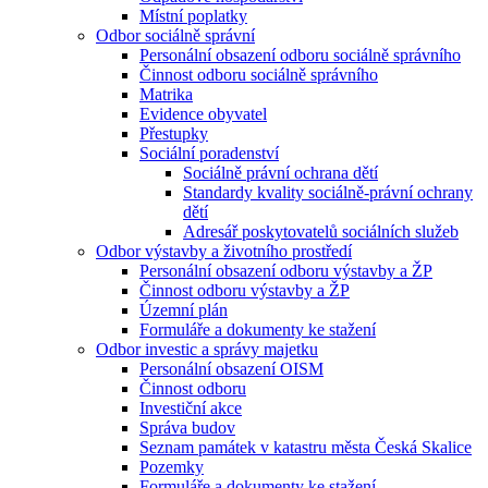
Místní poplatky
Odbor sociálně správní
Personální obsazení odboru sociálně správního
Činnost odboru sociálně správního
Matrika
Evidence obyvatel
Přestupky
Sociální poradenství
Sociálně právní ochrana dětí
Standardy kvality sociálně-právní ochrany
dětí
Adresář poskytovatelů sociálních služeb
Odbor výstavby a životního prostředí
Personální obsazení odboru výstavby a ŽP
Činnost odboru výstavby a ŽP
Územní plán
Formuláře a dokumenty ke stažení
Odbor investic a správy majetku
Personální obsazení OISM
Činnost odboru
Investiční akce
Správa budov
Seznam památek v katastru města Česká Skalice
Pozemky
Formuláře a dokumenty ke stažení