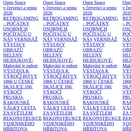
Open Space
Open Space
Open Space
Ope
v červenci a srpnu
v červenci a srpnu
v červenci a srpnu
v če
2026
2026
2026
202
RETROGAMING
RETROGAMING
RETROGAMING
RE
– POČÁTKY
– POČÁTKY
– POČÁTKY
– 
OSOBNÍCH
OSOBNÍCH
OSOBNÍCH
OS
POČÍTAČŮ U
POČÍTAČŮ U
POČÍTAČŮ U
PO
NÁS
VERNISÁŽ
NÁS
VERNISÁŽ
NÁS
VERNISÁŽ
NÁ
VÝSTAVY
VÝSTAVY
VÝSTAVY
VÝ
OBRAZŮ
OBRAZŮ
OBRAZŮ
OB
HELENY
HELENY
HELENY
HE
HEJDUKOVÉ:
HEJDUKOVÉ:
HEJDUKOVÉ:
HE
Malování je radost
Malování je radost
Malování je radost
Malo
VÝSTAVA K
VÝSTAVA K
VÝSTAVA K
VÝ
VÝROČÍ BITVY
VÝROČÍ BITVY
VÝROČÍ BITVY
VÝ
1866 U ČESKÉ
1866 U ČESKÉ
1866 U ČESKÉ
186
SKALICE
160.
SKALICE
160.
SKALICE
160.
SK
VÝROČÍ
VÝROČÍ
VÝROČÍ
VÝ
PRUSKO-
PRUSKO-
PRUSKO-
PR
RAKOUSKÉ
RAKOUSKÉ
RAKOUSKÉ
RA
VÁLKY
CESTA
VÁLKY
CESTA
VÁLKY
CESTA
VÁ
ZA SVĚTLEM
ZA SVĚTLEM
ZA SVĚTLEM
ZA
REKONSTRUKCE
REKONSTRUKCE
REKONSTRUKCE
RE
VOJENSKÉHO
VOJENSKÉHO
VOJENSKÉHO
VO
HŘBITOVA
HŘBITOVA
HŘBITOVA
HŘ