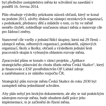
byl předložen zastupitelstvu města ke schválení na zasedání v
pondělí 16. června 2014.
Plán obsahuje výsledky průzkumu názorů občanů, který se konal
na podzim 2013, závěry diskusí se zástupci neziskových organizací,
s podnikateli, představy dětí a mládeže o tom, co by ve městě
nemělo chybět, zohledňuje současnou situaci města a stanovuje cíle
pro žádoucí změny.
Stanovené cíle vzešly z jednání řídící skupiny, která má 29 členů –
zástupců města, odborných organizací, podnikatelů, zájmových
organizací, školy a školky, občanů a výsledkem jednání šesti
pracovních skupin k vybraným oblastem rozvoje města.
Zpracování plánu se konalo v rámci projektu „Aplikace
strategického plánování do chodu úřadu města Česká Skalice“, který
je financován z ESF prostřednictvím OP Lidské zdroje
a zaměstnanost a ze státního rozpočtu ČR.
Strategický plán rozvoje města Česká Skalice do roku 2030 byl
zastupiteli města jednohlasně schválen.
Aby plán nebyl jen hezkým dokumentem, ale aby se stal praktickým
nástrojem rozvoje města, bude obsahem další práce jeho
implementace, to je začlenění do řízení města.