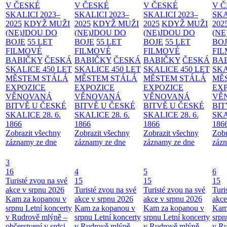
V ČESKÉ
V ČESKÉ
V ČESKÉ
V 
SKALICI 2023–
SKALICI 2023–
SKALICI 2023–
SKA
2025
KDYŽ MUŽI
2025
KDYŽ MUŽI
2025
KDYŽ MUŽI
202
(NE)JDOU DO
(NE)JDOU DO
(NE)JDOU DO
(NE
BOJE
55 LET
BOJE
55 LET
BOJE
55 LET
BO
FILMOVÉ
FILMOVÉ
FILMOVÉ
FI
BABIČKY
ČESKÁ
BABIČKY
ČESKÁ
BABIČKY
ČESKÁ
BA
SKALICE 450 LET
SKALICE 450 LET
SKALICE 450 LET
SKA
MĚSTEM
STÁLÁ
MĚSTEM
STÁLÁ
MĚSTEM
STÁLÁ
MĚ
EXPOZICE
EXPOZICE
EXPOZICE
EX
VĚNOVANÁ
VĚNOVANÁ
VĚNOVANÁ
VĚ
BITVĚ U ČESKÉ
BITVĚ U ČESKÉ
BITVĚ U ČESKÉ
BIT
SKALICE 28. 6.
SKALICE 28. 6.
SKALICE 28. 6.
SKA
1866
1866
1866
186
Zobrazit všechny
Zobrazit všechny
Zobrazit všechny
Zobr
záznamy ze dne
záznamy ze dne
záznamy ze dne
zázn
3
16
4
5
6
Turisté zvou na své
15
15
15
akce v srpnu 2026
Turisté zvou na své
Turisté zvou na své
Turi
Kam za kopanou v
akce v srpnu 2026
akce v srpnu 2026
akce
srpnu
Letní koncerty
Kam za kopanou v
Kam za kopanou v
Kam
v Rudrově mlýně –
srpnu
Letní koncerty
srpnu
Letní koncerty
srp
občerstvení v srdci
v Rudrově mlýně –
v Rudrově mlýně –
v Ru