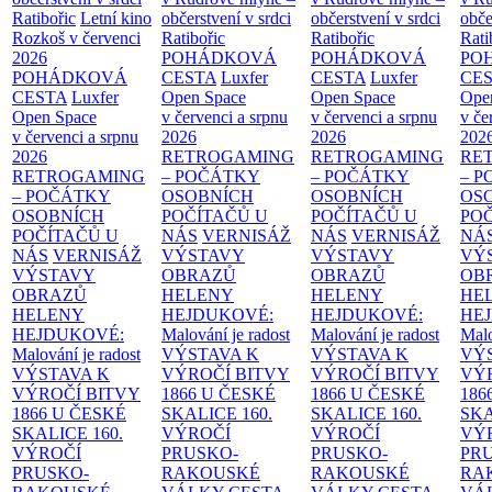
Ratibořic
Letní kino
občerstvení v srdci
občerstvení v srdci
obče
Rozkoš v červenci
Ratibořic
Ratibořic
Rati
2026
POHÁDKOVÁ
POHÁDKOVÁ
PO
POHÁDKOVÁ
CESTA
Luxfer
CESTA
Luxfer
CE
CESTA
Luxfer
Open Space
Open Space
Ope
Open Space
v červenci a srpnu
v červenci a srpnu
v če
v červenci a srpnu
2026
2026
202
2026
RETROGAMING
RETROGAMING
RE
RETROGAMING
– POČÁTKY
– POČÁTKY
– 
– POČÁTKY
OSOBNÍCH
OSOBNÍCH
OS
OSOBNÍCH
POČÍTAČŮ U
POČÍTAČŮ U
PO
POČÍTAČŮ U
NÁS
VERNISÁŽ
NÁS
VERNISÁŽ
NÁ
NÁS
VERNISÁŽ
VÝSTAVY
VÝSTAVY
VÝ
VÝSTAVY
OBRAZŮ
OBRAZŮ
OB
OBRAZŮ
HELENY
HELENY
HE
HELENY
HEJDUKOVÉ:
HEJDUKOVÉ:
HE
HEJDUKOVÉ:
Malování je radost
Malování je radost
Malo
Malování je radost
VÝSTAVA K
VÝSTAVA K
VÝ
VÝSTAVA K
VÝROČÍ BITVY
VÝROČÍ BITVY
VÝ
VÝROČÍ BITVY
1866 U ČESKÉ
1866 U ČESKÉ
186
1866 U ČESKÉ
SKALICE
160.
SKALICE
160.
SK
SKALICE
160.
VÝROČÍ
VÝROČÍ
VÝ
VÝROČÍ
PRUSKO-
PRUSKO-
PR
PRUSKO-
RAKOUSKÉ
RAKOUSKÉ
RA