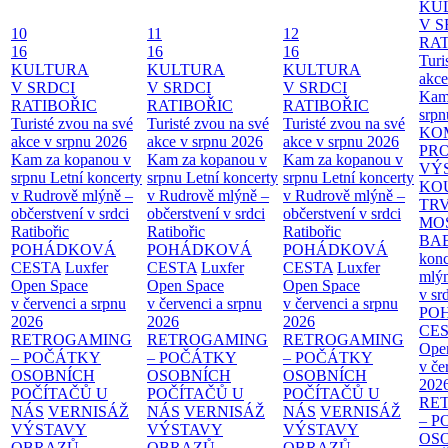
KU
V S
10
11
12
RAT
16
16
16
Turi
KULTURA
KULTURA
KULTURA
akce
V SRDCI
V SRDCI
V SRDCI
Kam
RATIBOŘIC
RATIBOŘIC
RATIBOŘIC
srpn
Turisté zvou na své
Turisté zvou na své
Turisté zvou na své
KO
akce v srpnu 2026
akce v srpnu 2026
akce v srpnu 2026
PR
Kam za kopanou v
Kam za kopanou v
Kam za kopanou v
VÝ
srpnu
Letní koncerty
srpnu
Letní koncerty
srpnu
Letní koncerty
KO
v Rudrově mlýně –
v Rudrově mlýně –
v Rudrově mlýně –
TR
občerstvení v srdci
občerstvení v srdci
občerstvení v srdci
MO
Ratibořic
Ratibořic
Ratibořic
BA
POHÁDKOVÁ
POHÁDKOVÁ
POHÁDKOVÁ
konc
CESTA
Luxfer
CESTA
Luxfer
CESTA
Luxfer
mlýn
Open Space
Open Space
Open Space
v sr
v červenci a srpnu
v červenci a srpnu
v červenci a srpnu
PO
2026
2026
2026
CE
RETROGAMING
RETROGAMING
RETROGAMING
Ope
– POČÁTKY
– POČÁTKY
– POČÁTKY
v če
OSOBNÍCH
OSOBNÍCH
OSOBNÍCH
202
POČÍTAČŮ U
POČÍTAČŮ U
POČÍTAČŮ U
RE
NÁS
VERNISÁŽ
NÁS
VERNISÁŽ
NÁS
VERNISÁŽ
– 
VÝSTAVY
VÝSTAVY
VÝSTAVY
OS
OBRAZŮ
OBRAZŮ
OBRAZŮ