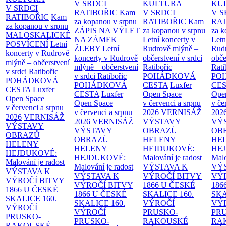
V SRDCI
KULTURA
KU
V SRDCI
RATIBOŘIC
Kam
V SRDCI
V S
RATIBOŘIC
Kam
za kopanou v srpnu
RATIBOŘIC
Kam
RAT
za kopanou v srpnu
ZÁPIS NA VÝLET
za kopanou v srpnu
za k
MALOSKALICKÉ
NA ZÁMEK
Letní koncerty v
Letn
POSVÍCENÍ
Letní
ŽLEBY
Letní
Rudrově mlýně –
Rud
koncerty v Rudrově
koncerty v Rudrově
občerstvení v srdci
obče
mlýně – občerstvení
mlýně – občerstvení
Ratibořic
Rati
v srdci Ratibořic
v srdci Ratibořic
POHÁDKOVÁ
PO
POHÁDKOVÁ
POHÁDKOVÁ
CESTA
Luxfer
CE
CESTA
Luxfer
CESTA
Luxfer
Open Space
Ope
Open Space
Open Space
v červenci a srpnu
v če
v červenci a srpnu
v červenci a srpnu
2026
VERNISÁŽ
202
2026
VERNISÁŽ
2026
VERNISÁŽ
VÝSTAVY
VÝ
VÝSTAVY
VÝSTAVY
OBRAZŮ
OB
OBRAZŮ
OBRAZŮ
HELENY
HE
HELENY
HELENY
HEJDUKOVÉ:
HE
HEJDUKOVÉ:
HEJDUKOVÉ:
Malování je radost
Malo
Malování je radost
Malování je radost
VÝSTAVA K
VÝ
VÝSTAVA K
VÝSTAVA K
VÝROČÍ BITVY
VÝ
VÝROČÍ BITVY
VÝROČÍ BITVY
1866 U ČESKÉ
186
1866 U ČESKÉ
1866 U ČESKÉ
SKALICE
160.
SK
SKALICE
160.
SKALICE
160.
VÝROČÍ
VÝ
VÝROČÍ
VÝROČÍ
PRUSKO-
PR
PRUSKO-
PRUSKO-
RAKOUSKÉ
RA
RAKOUSKÉ