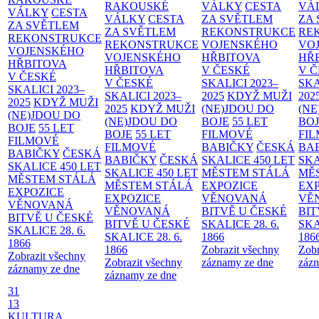
RAKOUSKÉ
VÁLKY
CESTA
VÁ
VÁLKY
CESTA
VÁLKY
CESTA
ZA SVĚTLEM
ZA
ZA SVĚTLEM
ZA SVĚTLEM
REKONSTRUKCE
RE
REKONSTRUKCE
REKONSTRUKCE
VOJENSKÉHO
VO
VOJENSKÉHO
VOJENSKÉHO
HŘBITOVA
HŘ
HŘBITOVA
HŘBITOVA
V ČESKÉ
V 
V ČESKÉ
V ČESKÉ
SKALICI 2023–
SKA
SKALICI 2023–
SKALICI 2023–
2025
KDYŽ MUŽI
202
2025
KDYŽ MUŽI
2025
KDYŽ MUŽI
(NE)JDOU DO
(NE
(NE)JDOU DO
(NE)JDOU DO
BOJE
55 LET
BO
BOJE
55 LET
BOJE
55 LET
FILMOVÉ
FI
FILMOVÉ
FILMOVÉ
BABIČKY
ČESKÁ
BA
BABIČKY
ČESKÁ
BABIČKY
ČESKÁ
SKALICE 450 LET
SKA
SKALICE 450 LET
SKALICE 450 LET
MĚSTEM
STÁLÁ
MĚ
MĚSTEM
STÁLÁ
MĚSTEM
STÁLÁ
EXPOZICE
EX
EXPOZICE
EXPOZICE
VĚNOVANÁ
VĚ
VĚNOVANÁ
VĚNOVANÁ
BITVĚ U ČESKÉ
BIT
BITVĚ U ČESKÉ
BITVĚ U ČESKÉ
SKALICE 28. 6.
SKA
SKALICE 28. 6.
SKALICE 28. 6.
1866
186
1866
1866
Zobrazit všechny
Zobr
Zobrazit všechny
Zobrazit všechny
záznamy ze dne
zázn
záznamy ze dne
záznamy ze dne
31
13
KULTURA