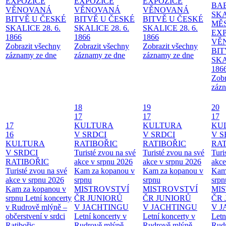
EXPOZICE
EXPOZICE
EXPOZICE
BA
VĚNOVANÁ
VĚNOVANÁ
VĚNOVANÁ
SKA
BITVĚ U ČESKÉ
BITVĚ U ČESKÉ
BITVĚ U ČESKÉ
MĚ
SKALICE 28. 6.
SKALICE 28. 6.
SKALICE 28. 6.
EX
1866
1866
1866
VĚ
Zobrazit všechny
Zobrazit všechny
Zobrazit všechny
BIT
záznamy ze dne
záznamy ze dne
záznamy ze dne
SKA
186
Zobr
zázn
18
19
20
17
17
17
17
KULTURA
KULTURA
KU
16
V SRDCI
V SRDCI
V S
KULTURA
RATIBOŘIC
RATIBOŘIC
RAT
V SRDCI
Turisté zvou na své
Turisté zvou na své
Turi
RATIBOŘIC
akce v srpnu 2026
akce v srpnu 2026
akce
Turisté zvou na své
Kam za kopanou v
Kam za kopanou v
Kam
akce v srpnu 2026
srpnu
srpnu
srpn
Kam za kopanou v
MISTROVSTVÍ
MISTROVSTVÍ
MI
srpnu
Letní koncerty
ČR JUNIORŮ
ČR JUNIORŮ
ČR 
v Rudrově mlýně –
V JACHTINGU
V JACHTINGU
V 
občerstvení v srdci
Letní koncerty v
Letní koncerty v
Letn
Ratibořic
Rudrově mlýně –
Rudrově mlýně –
Rud