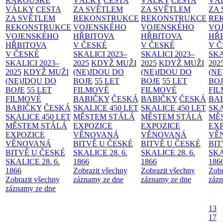
RAKOUSKÉ
VÁLKY
CESTA
VÁLKY
CESTA
VÁ
VÁLKY
CESTA
ZA SVĚTLEM
ZA SVĚTLEM
ZA
ZA SVĚTLEM
REKONSTRUKCE
REKONSTRUKCE
RE
REKONSTRUKCE
VOJENSKÉHO
VOJENSKÉHO
VO
VOJENSKÉHO
HŘBITOVA
HŘBITOVA
HŘ
HŘBITOVA
V ČESKÉ
V ČESKÉ
V 
V ČESKÉ
SKALICI 2023–
SKALICI 2023–
SKA
SKALICI 2023–
2025
KDYŽ MUŽI
2025
KDYŽ MUŽI
202
2025
KDYŽ MUŽI
(NE)JDOU DO
(NE)JDOU DO
(NE
(NE)JDOU DO
BOJE
55 LET
BOJE
55 LET
BO
BOJE
55 LET
FILMOVÉ
FILMOVÉ
FI
FILMOVÉ
BABIČKY
ČESKÁ
BABIČKY
ČESKÁ
BA
BABIČKY
ČESKÁ
SKALICE 450 LET
SKALICE 450 LET
SKA
SKALICE 450 LET
MĚSTEM
STÁLÁ
MĚSTEM
STÁLÁ
MĚ
MĚSTEM
STÁLÁ
EXPOZICE
EXPOZICE
EX
EXPOZICE
VĚNOVANÁ
VĚNOVANÁ
VĚ
VĚNOVANÁ
BITVĚ U ČESKÉ
BITVĚ U ČESKÉ
BIT
BITVĚ U ČESKÉ
SKALICE 28. 6.
SKALICE 28. 6.
SKA
SKALICE 28. 6.
1866
1866
186
1866
Zobrazit všechny
Zobrazit všechny
Zobr
Zobrazit všechny
záznamy ze dne
záznamy ze dne
zázn
záznamy ze dne
13
17