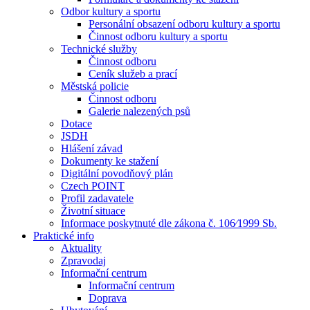
Odbor kultury a sportu
Personální obsazení odboru kultury a sportu
Činnost odboru kultury a sportu
Technické služby
Činnost odboru
Ceník služeb a prací
Městská policie
Činnost odboru
Galerie nalezených psů
Dotace
JSDH
Hlášení závad
Dokumenty ke stažení
Digitální povodňový plán
Czech POINT
Profil zadavatele
Životní situace
Informace poskytnuté dle zákona č. 106⁄1999 Sb.
Praktické info
Aktuality
Zpravodaj
Informační centrum
Informační centrum
Doprava