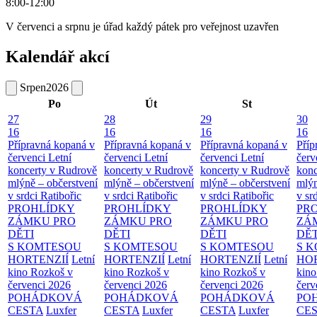
8:00-12:00
V červenci a srpnu je úřad každý pátek pro veřejnost uzavřen
Kalendář akcí
Srpen
2026
Po
Út
St
27
28
29
30
16
16
16
16
Přípravná kopaná v
Přípravná kopaná v
Přípravná kopaná v
Příp
červenci
Letní
červenci
Letní
červenci
Letní
červ
koncerty v Rudrově
koncerty v Rudrově
koncerty v Rudrově
konc
mlýně – občerstvení
mlýně – občerstvení
mlýně – občerstvení
mlýn
v srdci Ratibořic
v srdci Ratibořic
v srdci Ratibořic
v sr
PROHLÍDKY
PROHLÍDKY
PROHLÍDKY
PR
ZÁMKU PRO
ZÁMKU PRO
ZÁMKU PRO
ZÁ
DĚTI
DĚTI
DĚTI
DĚT
S KOMTESOU
S KOMTESOU
S KOMTESOU
S 
HORTENZIÍ
Letní
HORTENZIÍ
Letní
HORTENZIÍ
Letní
HOR
kino Rozkoš v
kino Rozkoš v
kino Rozkoš v
kino
červenci 2026
červenci 2026
červenci 2026
červ
POHÁDKOVÁ
POHÁDKOVÁ
POHÁDKOVÁ
PO
CESTA
Luxfer
CESTA
Luxfer
CESTA
Luxfer
CE