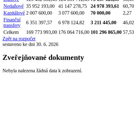
Nedaňové
35 952 193,00
41 147 278,75
24 978 393,61
60,70
Kapitálové
2 007 600,00
3 077 600,00
70 000,00
2,27
Finanční
6 351 397,57
6 978 124,82
3 211 445,00
46,02
transfery
Celkem
169 773 993,00
176 064 716,00
101 296 865,00
57,53
Zpět na rozpočet
sestaveno ke dni 30. 6. 2026
Zveřejňované dokumenty
Nebyla nalezena žádná data k zobrazení.