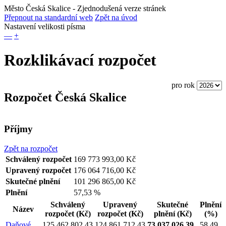
Město Česká Skalice
- Zjednodušená verze stránek
Přepnout na standardní web
Zpět na úvod
Nastavení velikosti písma
—
+
Rozklikávací rozpočet
pro rok
Rozpočet Česká Skalice
Příjmy
Zpět na rozpočet
Schválený rozpočet
169 773 993,00 Kč
Upravený rozpočet
176 064 716,00 Kč
Skutečné plnění
101 296 865,00 Kč
Plnění
57,53 %
Schválený
Upravený
Skutečné
Plnění
Název
rozpočet
(Kč)
rozpočet
(Kč)
plnění
(Kč)
(%)
Daňové
125 462 802,43
124 861 712,43
73 037 026,39
58,49