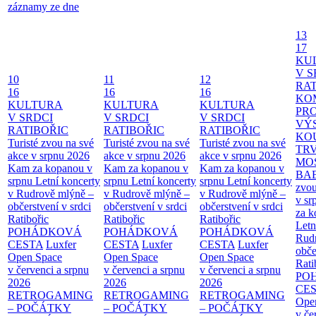
záznamy ze dne
13
17
KU
V S
10
11
12
RAT
16
16
16
KO
KULTURA
KULTURA
KULTURA
PR
V SRDCI
V SRDCI
V SRDCI
VÝ
RATIBOŘIC
RATIBOŘIC
RATIBOŘIC
KO
Turisté zvou na své
Turisté zvou na své
Turisté zvou na své
TR
akce v srpnu 2026
akce v srpnu 2026
akce v srpnu 2026
MO
Kam za kopanou v
Kam za kopanou v
Kam za kopanou v
BA
srpnu
Letní koncerty
srpnu
Letní koncerty
srpnu
Letní koncerty
zvou
v Rudrově mlýně –
v Rudrově mlýně –
v Rudrově mlýně –
v sr
občerstvení v srdci
občerstvení v srdci
občerstvení v srdci
za k
Ratibořic
Ratibořic
Ratibořic
Letn
POHÁDKOVÁ
POHÁDKOVÁ
POHÁDKOVÁ
Rud
CESTA
Luxfer
CESTA
Luxfer
CESTA
Luxfer
obče
Open Space
Open Space
Open Space
Rati
v červenci a srpnu
v červenci a srpnu
v červenci a srpnu
PO
2026
2026
2026
CE
RETROGAMING
RETROGAMING
RETROGAMING
Ope
– POČÁTKY
– POČÁTKY
– POČÁTKY
v če