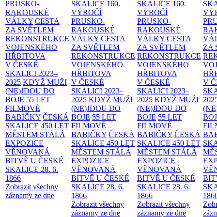
PRUSKO-
SKALICE
160.
SKALICE
160.
SK
RAKOUSKÉ
VÝROČÍ
VÝROČÍ
VÝ
VÁLKY
CESTA
PRUSKO-
PRUSKO-
PR
ZA SVĚTLEM
RAKOUSKÉ
RAKOUSKÉ
RA
REKONSTRUKCE
VÁLKY
CESTA
VÁLKY
CESTA
VÁ
VOJENSKÉHO
ZA SVĚTLEM
ZA SVĚTLEM
ZA
HŘBITOVA
REKONSTRUKCE
REKONSTRUKCE
RE
V ČESKÉ
VOJENSKÉHO
VOJENSKÉHO
VO
SKALICI 2023–
HŘBITOVA
HŘBITOVA
HŘ
2025
KDYŽ MUŽI
V ČESKÉ
V ČESKÉ
V 
(NE)JDOU DO
SKALICI 2023–
SKALICI 2023–
SKA
BOJE
55 LET
2025
KDYŽ MUŽI
2025
KDYŽ MUŽI
202
FILMOVÉ
(NE)JDOU DO
(NE)JDOU DO
(NE
BABIČKY
ČESKÁ
BOJE
55 LET
BOJE
55 LET
BO
SKALICE 450 LET
FILMOVÉ
FILMOVÉ
FI
MĚSTEM
STÁLÁ
BABIČKY
ČESKÁ
BABIČKY
ČESKÁ
BA
EXPOZICE
SKALICE 450 LET
SKALICE 450 LET
SKA
VĚNOVANÁ
MĚSTEM
STÁLÁ
MĚSTEM
STÁLÁ
MĚ
BITVĚ U ČESKÉ
EXPOZICE
EXPOZICE
EX
SKALICE 28. 6.
VĚNOVANÁ
VĚNOVANÁ
VĚ
1866
BITVĚ U ČESKÉ
BITVĚ U ČESKÉ
BIT
Zobrazit všechny
SKALICE 28. 6.
SKALICE 28. 6.
SKA
záznamy ze dne
1866
1866
186
Zobrazit všechny
Zobrazit všechny
Zobr
záznamy ze dne
záznamy ze dne
zázn