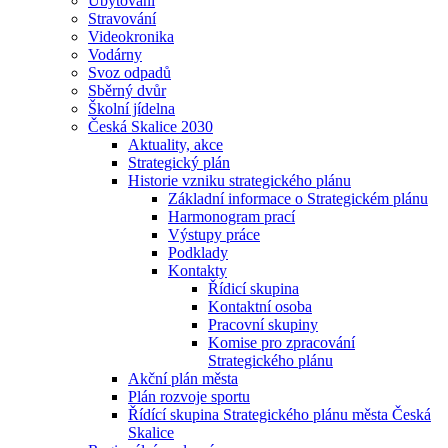
Ubytování
Stravování
Videokronika
Vodárny
Svoz odpadů
Sběrný dvůr
Školní jídelna
Česká Skalice 2030
Aktuality, akce
Strategický plán
Historie vzniku strategického plánu
Základní informace o Strategickém plánu
Harmonogram prací
Výstupy práce
Podklady
Kontakty
Řídicí skupina
Kontaktní osoba
Pracovní skupiny
Komise pro zpracování
Strategického plánu
Akční plán města
Plán rozvoje sportu
Řídící skupina Strategického plánu města Česká
Skalice