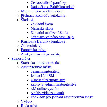
Českoskalické památky
Ratibořice a Babiččino údolí
Muzeum Boženy Němcové
Přehrada Rozkoš a autokemp
Školství
Základní škola
Mateřská škola
Základní umělecká škola
Středisko volného času Bájo
Knihovna Barunky Panklové
Zdravotnictví
Partnerská města
Znak, vlajka a logo města
Samospráva
Starostka a místostarostka
Zastupitelstvo města
Seznam zastupitelů
Jednací řád ZM
Usnesení zastupitelstva
Zápisy z jednání zastupitelstva
ZM online vysílání
Archiv videozáznamů
Podklady pro jednání zastupitelstva města
Výbory
Rada města