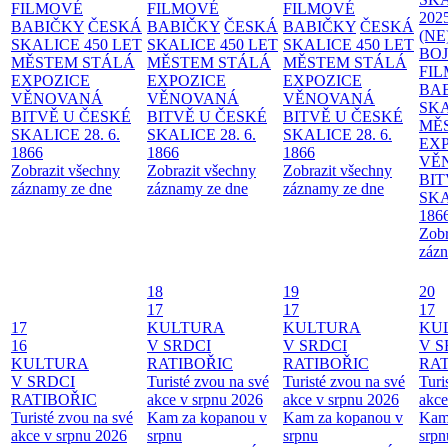
FILMOVÉ
FILMOVÉ
FILMOVÉ
202
BABIČKY
ČESKÁ
BABIČKY
ČESKÁ
BABIČKY
ČESKÁ
(NE
SKALICE 450 LET
SKALICE 450 LET
SKALICE 450 LET
BO
MĚSTEM
STÁLÁ
MĚSTEM
STÁLÁ
MĚSTEM
STÁLÁ
FI
EXPOZICE
EXPOZICE
EXPOZICE
BA
VĚNOVANÁ
VĚNOVANÁ
VĚNOVANÁ
SKA
BITVĚ U ČESKÉ
BITVĚ U ČESKÉ
BITVĚ U ČESKÉ
MĚ
SKALICE 28. 6.
SKALICE 28. 6.
SKALICE 28. 6.
EX
1866
1866
1866
VĚ
Zobrazit všechny
Zobrazit všechny
Zobrazit všechny
BIT
záznamy ze dne
záznamy ze dne
záznamy ze dne
SKA
186
Zobr
zázn
18
19
20
17
17
17
17
KULTURA
KULTURA
KU
16
V SRDCI
V SRDCI
V S
KULTURA
RATIBOŘIC
RATIBOŘIC
RAT
V SRDCI
Turisté zvou na své
Turisté zvou na své
Turi
RATIBOŘIC
akce v srpnu 2026
akce v srpnu 2026
akce
Turisté zvou na své
Kam za kopanou v
Kam za kopanou v
Kam
akce v srpnu 2026
srpnu
srpnu
srpn