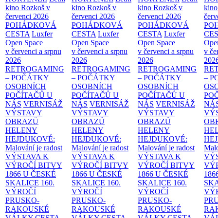
kino Rozkoš v
kino Rozkoš v
kino Rozkoš v
kino
červenci 2026
červenci 2026
červenci 2026
červ
POHÁDKOVÁ
POHÁDKOVÁ
POHÁDKOVÁ
PO
CESTA
Luxfer
CESTA
Luxfer
CESTA
Luxfer
CE
Open Space
Open Space
Open Space
Ope
v červenci a srpnu
v červenci a srpnu
v červenci a srpnu
v če
2026
2026
2026
202
RETROGAMING
RETROGAMING
RETROGAMING
RE
– POČÁTKY
– POČÁTKY
– POČÁTKY
– 
OSOBNÍCH
OSOBNÍCH
OSOBNÍCH
OS
POČÍTAČŮ U
POČÍTAČŮ U
POČÍTAČŮ U
PO
NÁS
VERNISÁŽ
NÁS
VERNISÁŽ
NÁS
VERNISÁŽ
NÁ
VÝSTAVY
VÝSTAVY
VÝSTAVY
VÝ
OBRAZŮ
OBRAZŮ
OBRAZŮ
OB
HELENY
HELENY
HELENY
HE
HEJDUKOVÉ:
HEJDUKOVÉ:
HEJDUKOVÉ:
HE
Malování je radost
Malování je radost
Malování je radost
Malo
VÝSTAVA K
VÝSTAVA K
VÝSTAVA K
VÝ
VÝROČÍ BITVY
VÝROČÍ BITVY
VÝROČÍ BITVY
VÝ
1866 U ČESKÉ
1866 U ČESKÉ
1866 U ČESKÉ
186
SKALICE
160.
SKALICE
160.
SKALICE
160.
SK
VÝROČÍ
VÝROČÍ
VÝROČÍ
VÝ
PRUSKO-
PRUSKO-
PRUSKO-
PR
RAKOUSKÉ
RAKOUSKÉ
RAKOUSKÉ
RA
VÁLKY
CESTA
VÁLKY
CESTA
VÁLKY
CESTA
VÁ