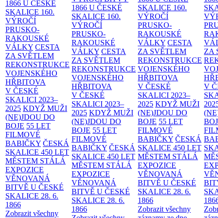
1866 U ČESKÉ
1866 U ČESKÉ
SKALICE
160.
SK
SKALICE
160.
SKALICE
160.
VÝROČÍ
VÝ
VÝROČÍ
VÝROČÍ
PRUSKO-
PR
PRUSKO-
PRUSKO-
RAKOUSKÉ
RA
RAKOUSKÉ
RAKOUSKÉ
VÁLKY
CESTA
VÁ
VÁLKY
CESTA
VÁLKY
CESTA
ZA SVĚTLEM
ZA
ZA SVĚTLEM
ZA SVĚTLEM
REKONSTRUKCE
RE
REKONSTRUKCE
REKONSTRUKCE
VOJENSKÉHO
VO
VOJENSKÉHO
VOJENSKÉHO
HŘBITOVA
HŘ
HŘBITOVA
HŘBITOVA
V ČESKÉ
V 
V ČESKÉ
V ČESKÉ
SKALICI 2023–
SKA
SKALICI 2023–
SKALICI 2023–
2025
KDYŽ MUŽI
202
2025
KDYŽ MUŽI
2025
KDYŽ MUŽI
(NE)JDOU DO
(NE
(NE)JDOU DO
(NE)JDOU DO
BOJE
55 LET
BO
BOJE
55 LET
BOJE
55 LET
FILMOVÉ
FI
FILMOVÉ
FILMOVÉ
BABIČKY
ČESKÁ
BA
BABIČKY
ČESKÁ
BABIČKY
ČESKÁ
SKALICE 450 LET
SKA
SKALICE 450 LET
SKALICE 450 LET
MĚSTEM
STÁLÁ
MĚ
MĚSTEM
STÁLÁ
MĚSTEM
STÁLÁ
EXPOZICE
EX
EXPOZICE
EXPOZICE
VĚNOVANÁ
VĚ
VĚNOVANÁ
VĚNOVANÁ
BITVĚ U ČESKÉ
BIT
BITVĚ U ČESKÉ
BITVĚ U ČESKÉ
SKALICE 28. 6.
SKA
SKALICE 28. 6.
SKALICE 28. 6.
1866
186
1866
1866
Zobrazit všechny
Zobr
Zobrazit všechny
Zobrazit všechny
záznamy ze dne
zázn