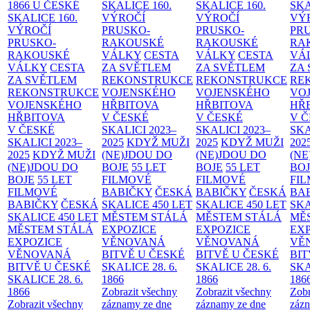
1866 U ČESKÉ
SKALICE
160.
SKALICE
160.
SK
SKALICE
160.
VÝROČÍ
VÝROČÍ
VÝ
VÝROČÍ
PRUSKO-
PRUSKO-
PR
PRUSKO-
RAKOUSKÉ
RAKOUSKÉ
RA
RAKOUSKÉ
VÁLKY
CESTA
VÁLKY
CESTA
VÁ
VÁLKY
CESTA
ZA SVĚTLEM
ZA SVĚTLEM
ZA
ZA SVĚTLEM
REKONSTRUKCE
REKONSTRUKCE
RE
REKONSTRUKCE
VOJENSKÉHO
VOJENSKÉHO
VO
VOJENSKÉHO
HŘBITOVA
HŘBITOVA
HŘ
HŘBITOVA
V ČESKÉ
V ČESKÉ
V 
V ČESKÉ
SKALICI 2023–
SKALICI 2023–
SKA
SKALICI 2023–
2025
KDYŽ MUŽI
2025
KDYŽ MUŽI
202
2025
KDYŽ MUŽI
(NE)JDOU DO
(NE)JDOU DO
(NE
(NE)JDOU DO
BOJE
55 LET
BOJE
55 LET
BO
BOJE
55 LET
FILMOVÉ
FILMOVÉ
FI
FILMOVÉ
BABIČKY
ČESKÁ
BABIČKY
ČESKÁ
BA
BABIČKY
ČESKÁ
SKALICE 450 LET
SKALICE 450 LET
SKA
SKALICE 450 LET
MĚSTEM
STÁLÁ
MĚSTEM
STÁLÁ
MĚ
MĚSTEM
STÁLÁ
EXPOZICE
EXPOZICE
EX
EXPOZICE
VĚNOVANÁ
VĚNOVANÁ
VĚ
VĚNOVANÁ
BITVĚ U ČESKÉ
BITVĚ U ČESKÉ
BIT
BITVĚ U ČESKÉ
SKALICE 28. 6.
SKALICE 28. 6.
SKA
SKALICE 28. 6.
1866
1866
186
1866
Zobrazit všechny
Zobrazit všechny
Zobr
Zobrazit všechny
záznamy ze dne
záznamy ze dne
zázn