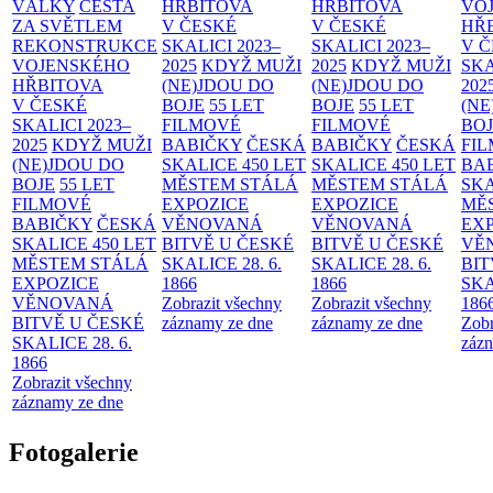
VÁLKY
CESTA
HŘBITOVA
HŘBITOVA
VO
ZA SVĚTLEM
V ČESKÉ
V ČESKÉ
HŘ
REKONSTRUKCE
SKALICI 2023–
SKALICI 2023–
V 
VOJENSKÉHO
2025
KDYŽ MUŽI
2025
KDYŽ MUŽI
SKA
HŘBITOVA
(NE)JDOU DO
(NE)JDOU DO
202
V ČESKÉ
BOJE
55 LET
BOJE
55 LET
(NE
SKALICI 2023–
FILMOVÉ
FILMOVÉ
BO
2025
KDYŽ MUŽI
BABIČKY
ČESKÁ
BABIČKY
ČESKÁ
FI
(NE)JDOU DO
SKALICE 450 LET
SKALICE 450 LET
BA
BOJE
55 LET
MĚSTEM
STÁLÁ
MĚSTEM
STÁLÁ
SKA
FILMOVÉ
EXPOZICE
EXPOZICE
MĚ
BABIČKY
ČESKÁ
VĚNOVANÁ
VĚNOVANÁ
EX
SKALICE 450 LET
BITVĚ U ČESKÉ
BITVĚ U ČESKÉ
VĚ
MĚSTEM
STÁLÁ
SKALICE 28. 6.
SKALICE 28. 6.
BIT
EXPOZICE
1866
1866
SKA
VĚNOVANÁ
Zobrazit všechny
Zobrazit všechny
186
BITVĚ U ČESKÉ
záznamy ze dne
záznamy ze dne
Zobr
SKALICE 28. 6.
zázn
1866
Zobrazit všechny
záznamy ze dne
Fotogalerie