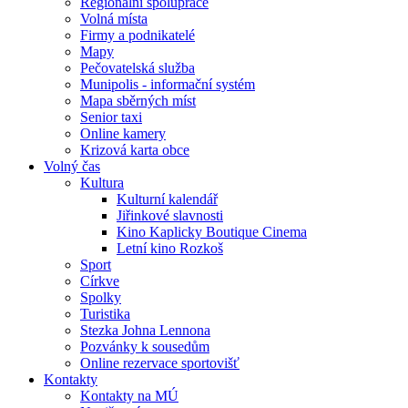
Regionální spolupráce
Volná místa
Firmy a podnikatelé
Mapy
Pečovatelská služba
Munipolis - informační systém
Mapa sběrných míst
Senior taxi
Online kamery
Krizová karta obce
Volný čas
Kultura
Kulturní kalendář
Jiřinkové slavnosti
Kino Kaplicky Boutique Cinema
Letní kino Rozkoš
Sport
Církve
Spolky
Turistika
Stezka Johna Lennona
Pozvánky k sousedům
Online rezervace sportovišť
Kontakty
Kontakty na MÚ