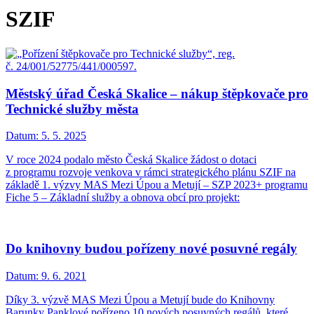
SZIF
Městský úřad Česká Skalice – nákup štěpkovače pro
Technické služby města
Datum:
5. 5. 2025
V roce 2024 podalo město Česká Skalice žádost o dotaci
z programu rozvoje venkova v rámci strategického plánu SZIF na
základě 1. výzvy MAS Mezi Úpou a Metují – SZP 2023+ programu
Fiche 5 – Základní služby a obnova obcí pro projekt:
Do knihovny budou pořízeny nové posuvné regály
Datum:
9. 6. 2021
Díky 3. výzvě MAS Mezi Úpou a Metují bude do Knihovny
Barunky Panklové pořízeno 10 nových posuvných regálů, které