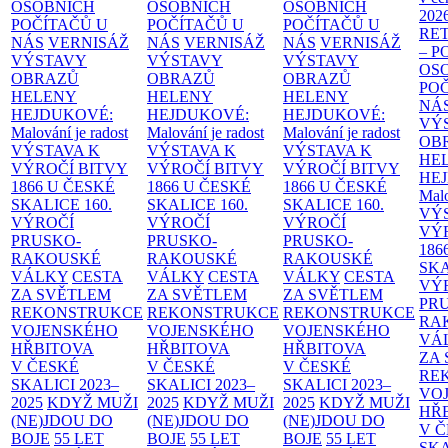
OSOBNÍCH
OSOBNÍCH
OSOBNÍCH
202
POČÍTAČŮ U
POČÍTAČŮ U
POČÍTAČŮ U
RE
NÁS
VERNISÁŽ
NÁS
VERNISÁŽ
NÁS
VERNISÁŽ
– 
VÝSTAVY
VÝSTAVY
VÝSTAVY
OS
OBRAZŮ
OBRAZŮ
OBRAZŮ
PO
HELENY
HELENY
HELENY
NÁ
HEJDUKOVÉ:
HEJDUKOVÉ:
HEJDUKOVÉ:
VÝ
Malování je radost
Malování je radost
Malování je radost
OB
VÝSTAVA K
VÝSTAVA K
VÝSTAVA K
HE
VÝROČÍ BITVY
VÝROČÍ BITVY
VÝROČÍ BITVY
HE
1866 U ČESKÉ
1866 U ČESKÉ
1866 U ČESKÉ
Malo
SKALICE
160.
SKALICE
160.
SKALICE
160.
VÝ
VÝROČÍ
VÝROČÍ
VÝROČÍ
VÝ
PRUSKO-
PRUSKO-
PRUSKO-
186
RAKOUSKÉ
RAKOUSKÉ
RAKOUSKÉ
SK
VÁLKY
CESTA
VÁLKY
CESTA
VÁLKY
CESTA
VÝ
ZA SVĚTLEM
ZA SVĚTLEM
ZA SVĚTLEM
PR
REKONSTRUKCE
REKONSTRUKCE
REKONSTRUKCE
RA
VOJENSKÉHO
VOJENSKÉHO
VOJENSKÉHO
VÁ
HŘBITOVA
HŘBITOVA
HŘBITOVA
ZA
V ČESKÉ
V ČESKÉ
V ČESKÉ
RE
SKALICI 2023–
SKALICI 2023–
SKALICI 2023–
VO
2025
KDYŽ MUŽI
2025
KDYŽ MUŽI
2025
KDYŽ MUŽI
HŘ
(NE)JDOU DO
(NE)JDOU DO
(NE)JDOU DO
V 
BOJE
55 LET
BOJE
55 LET
BOJE
55 LET
SKA