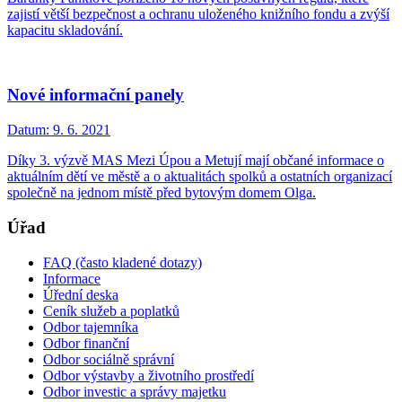
zajistí větší bezpečnost a ochranu uloženého knižního fondu a zvýší
kapacitu skladování.
Nové informační panely
Datum:
9. 6. 2021
Díky 3. výzvě MAS Mezi Úpou a Metují mají občané informace o
aktuálním dětí ve městě a o aktualitách spolků a ostatních organizací
společně na jednom místě před bytovým domem Olga.
Úřad
FAQ (často kladené dotazy)
Informace
Úřední deska
Ceník služeb a poplatků
Odbor tajemníka
Odbor finanční
Odbor sociálně správní
Odbor výstavby a životního prostředí
Odbor investic a správy majetku