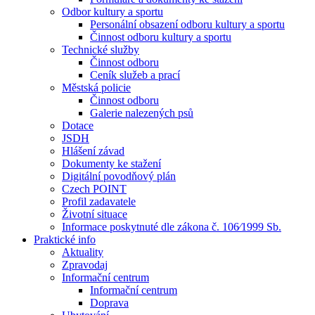
Odbor kultury a sportu
Personální obsazení odboru kultury a sportu
Činnost odboru kultury a sportu
Technické služby
Činnost odboru
Ceník služeb a prací
Městská policie
Činnost odboru
Galerie nalezených psů
Dotace
JSDH
Hlášení závad
Dokumenty ke stažení
Digitální povodňový plán
Czech POINT
Profil zadavatele
Životní situace
Informace poskytnuté dle zákona č. 106⁄1999 Sb.
Praktické info
Aktuality
Zpravodaj
Informační centrum
Informační centrum
Doprava