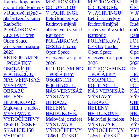
Kam za kopanou v
MISTROVSTVÍ
MISTROVSTVÍ
MI
srpnu
Letní koncerty
ČR JUNIORŮ
ČR JUNIORŮ
ČR 
v Rudrově mlýně –
V JACHTINGU
V JACHTINGU
V 
občerstvení v srdci
Letní koncerty v
Letní koncerty v
Letn
Ratibořic
Rudrově mlýně –
Rudrově mlýně –
Rud
POHÁDKOVÁ
občerstvení v srdci
občerstvení v srdci
obče
CESTA
Luxfer
Ratibořic
Ratibořic
Rati
Open Space
POHÁDKOVÁ
POHÁDKOVÁ
PO
v červenci a srpnu
CESTA
Luxfer
CESTA
Luxfer
CE
2026
Open Space
Open Space
Ope
RETROGAMING
v červenci a srpnu
v červenci a srpnu
v če
– POČÁTKY
2026
2026
202
OSOBNÍCH
RETROGAMING
RETROGAMING
RE
POČÍTAČŮ U
– POČÁTKY
– POČÁTKY
– 
NÁS
VERNISÁŽ
OSOBNÍCH
OSOBNÍCH
OS
VÝSTAVY
POČÍTAČŮ U
POČÍTAČŮ U
PO
OBRAZŮ
NÁS
VERNISÁŽ
NÁS
VERNISÁŽ
NÁ
HELENY
VÝSTAVY
VÝSTAVY
VÝ
HEJDUKOVÉ:
OBRAZŮ
OBRAZŮ
OB
Malování je radost
HELENY
HELENY
HE
VÝSTAVA K
HEJDUKOVÉ:
HEJDUKOVÉ:
HE
VÝROČÍ BITVY
Malování je radost
Malování je radost
Malo
1866 U ČESKÉ
VÝSTAVA K
VÝSTAVA K
VÝ
SKALICE
160.
VÝROČÍ BITVY
VÝROČÍ BITVY
VÝ
VÝROČÍ
1866 U ČESKÉ
1866 U ČESKÉ
186