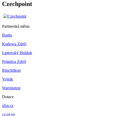
Czechpoint
Partnerská města
Bardo
Kudowa Zdrój
Liptovský Hrádok
Polanica Zdrój
Rüschlikon
Vojnik
Warrington
Dotace
sfzp.cz
cz-pl.eu