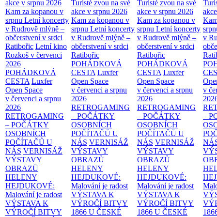
akce v srpnu 2026
Turisté zvou na své
Turisté zvou na své
Turi
Kam za kopanou v
akce v srpnu 2026
akce v srpnu 2026
akce
srpnu
Letní koncerty
Kam za kopanou v
Kam za kopanou v
Kam
v Rudrově mlýně –
srpnu
Letní koncerty
srpnu
Letní koncerty
srp
občerstvení v srdci
v Rudrově mlýně –
v Rudrově mlýně –
v Ru
Ratibořic
Letní kino
občerstvení v srdci
občerstvení v srdci
obče
Rozkoš v červenci
Ratibořic
Ratibořic
Rati
2026
POHÁDKOVÁ
POHÁDKOVÁ
PO
POHÁDKOVÁ
CESTA
Luxfer
CESTA
Luxfer
CE
CESTA
Luxfer
Open Space
Open Space
Ope
Open Space
v červenci a srpnu
v červenci a srpnu
v če
v červenci a srpnu
2026
2026
202
2026
RETROGAMING
RETROGAMING
RE
RETROGAMING
– POČÁTKY
– POČÁTKY
– 
– POČÁTKY
OSOBNÍCH
OSOBNÍCH
OS
OSOBNÍCH
POČÍTAČŮ U
POČÍTAČŮ U
PO
POČÍTAČŮ U
NÁS
VERNISÁŽ
NÁS
VERNISÁŽ
NÁ
NÁS
VERNISÁŽ
VÝSTAVY
VÝSTAVY
VÝ
VÝSTAVY
OBRAZŮ
OBRAZŮ
OB
OBRAZŮ
HELENY
HELENY
HE
HELENY
HEJDUKOVÉ:
HEJDUKOVÉ:
HE
HEJDUKOVÉ:
Malování je radost
Malování je radost
Malo
Malování je radost
VÝSTAVA K
VÝSTAVA K
VÝ
VÝSTAVA K
VÝROČÍ BITVY
VÝROČÍ BITVY
VÝ
VÝROČÍ BITVY
1866 U ČESKÉ
1866 U ČESKÉ
186