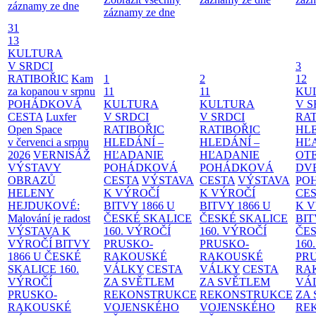
záznamy ze dne
záznamy ze dne
31
13
KULTURA
V SRDCI
3
RATIBOŘIC
Kam
1
2
12
za kopanou v srpnu
11
11
KU
POHÁDKOVÁ
KULTURA
KULTURA
V S
CESTA
Luxfer
V SRDCI
V SRDCI
RAT
Open Space
RATIBOŘIC
RATIBOŘIC
HLE
v červenci a srpnu
HLEDÁNÍ –
HLEDÁNÍ –
HĽ
2026
VERNISÁŽ
HĽADANIE
HĽADANIE
OT
VÝSTAVY
POHÁDKOVÁ
POHÁDKOVÁ
DV
OBRAZŮ
CESTA
VÝSTAVA
CESTA
VÝSTAVA
PO
HELENY
K VÝROČÍ
K VÝROČÍ
CE
HEJDUKOVÉ:
BITVY 1866 U
BITVY 1866 U
K 
Malování je radost
ČESKÉ SKALICE
ČESKÉ SKALICE
BIT
VÝSTAVA K
160. VÝROČÍ
160. VÝROČÍ
ČES
VÝROČÍ BITVY
PRUSKO-
PRUSKO-
160
1866 U ČESKÉ
RAKOUSKÉ
RAKOUSKÉ
PR
SKALICE
160.
VÁLKY
CESTA
VÁLKY
CESTA
RA
VÝROČÍ
ZA SVĚTLEM
ZA SVĚTLEM
VÁ
PRUSKO-
REKONSTRUKCE
REKONSTRUKCE
ZA
RAKOUSKÉ
VOJENSKÉHO
VOJENSKÉHO
RE