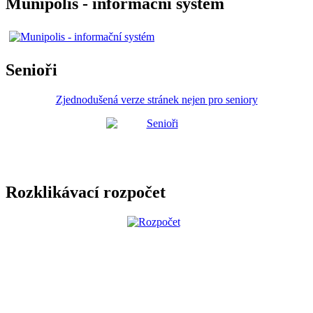
Munipolis - informační systém
Senioři
Zjednodušená verze stránek nejen pro seniory
Rozklikávací rozpočet