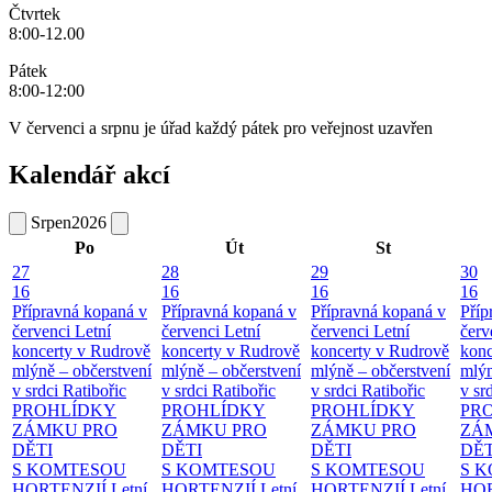
Čtvrtek
8:00-12.00
Pátek
8:00-12:00
V červenci a srpnu je úřad každý pátek pro veřejnost uzavřen
Kalendář akcí
Srpen
2026
Po
Út
St
27
28
29
30
16
16
16
16
Přípravná kopaná v
Přípravná kopaná v
Přípravná kopaná v
Příp
červenci
Letní
červenci
Letní
červenci
Letní
červ
koncerty v Rudrově
koncerty v Rudrově
koncerty v Rudrově
konc
mlýně – občerstvení
mlýně – občerstvení
mlýně – občerstvení
mlýn
v srdci Ratibořic
v srdci Ratibořic
v srdci Ratibořic
v sr
PROHLÍDKY
PROHLÍDKY
PROHLÍDKY
PR
ZÁMKU PRO
ZÁMKU PRO
ZÁMKU PRO
ZÁ
DĚTI
DĚTI
DĚTI
DĚT
S KOMTESOU
S KOMTESOU
S KOMTESOU
S 
HORTENZIÍ
Letní
HORTENZIÍ
Letní
HORTENZIÍ
Letní
HOR