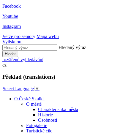
Facebook
Youtube
Instagram
Verze pro seniory
Mapa webu
Vytisknout
Hledaný výraz
Hledat
rozšířené vyhledávání
cz
Překlad (translations)
Select Language
▼
O České Skalici
O městě
Charakteristika města
Historie
Osobnosti
Fotogalerie
Turistické cíle