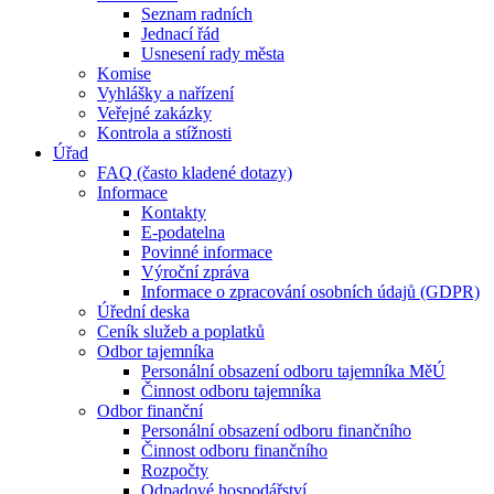
Seznam radních
Jednací řád
Usnesení rady města
Komise
Vyhlášky a nařízení
Veřejné zakázky
Kontrola a stížnosti
Úřad
FAQ (často kladené dotazy)
Informace
Kontakty
E-podatelna
Povinné informace
Výroční zpráva
Informace o zpracování osobních údajů (GDPR)
Úřední deska
Ceník služeb a poplatků
Odbor tajemníka
Personální obsazení odboru tajemníka MěÚ
Činnost odboru tajemníka
Odbor finanční
Personální obsazení odboru finančního
Činnost odboru finančního
Rozpočty
Odpadové hospodářství