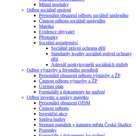
Místní poplatky
Odbor sociálně správní
Personální obsazení odboru sociálně správního
Činnost odboru sociálně správního
Matrika
Evidence obyvatel
Přestupky
Sociální poradenství
Sociálně právní ochrana dětí
Standardy kvality sociálně-právní ochrany
dětí
Adresář poskytovatelů sociálních služeb
Odbor výstavby a životního prostředí
Personální obsazení odboru výstavby a ŽP
Činnost odboru výstavby a ŽP
Územní plán
Formuláře a dokumenty ke stažení
Odbor investic a správy majetku
Personální obsazení OISM
Činnost odboru
Investiční akce
Správa budov
Seznam památek v katastru města Česká Skalice
Pozemky
Formuláře a dokumenty ke stažení