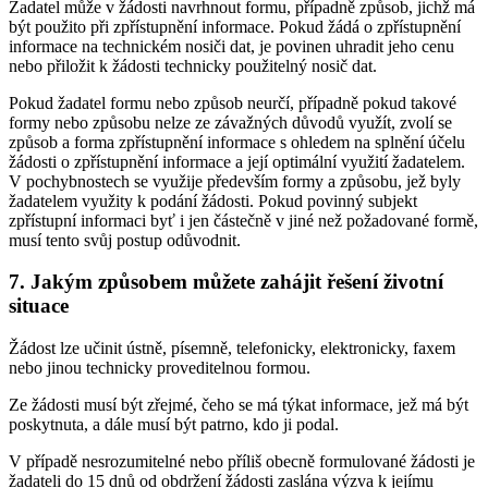
Žadatel může v žádosti navrhnout formu, případně způsob, jichž má
být použito při zpřístupnění informace. Pokud žádá o zpřístupnění
informace na technickém nosiči dat, je povinen uhradit jeho cenu
nebo přiložit k žádosti technicky použitelný nosič dat.
Pokud žadatel formu nebo způsob neurčí, případně pokud takové
formy nebo způsobu nelze ze závažných důvodů využít, zvolí se
způsob a forma zpřístupnění informace s ohledem na splnění účelu
žádosti o zpřístupnění informace a její optimální využití žadatelem.
V pochybnostech se využije především formy a způsobu, jež byly
žadatelem využity k podání žádosti. Pokud povinný subjekt
zpřístupní informaci byť i jen částečně v jiné než požadované formě,
musí tento svůj postup odůvodnit.
7. Jakým způsobem můžete zahájit řešení životní
situace
Žádost lze učinit ústně, písemně, telefonicky, elektronicky, faxem
nebo jinou technicky proveditelnou formou.
Ze žádosti musí být zřejmé, čeho se má týkat informace, jež má být
poskytnuta, a dále musí být patrno, kdo ji podal.
V případě nesrozumitelné nebo příliš obecně formulované žádosti je
žadateli do 15 dnů od obdržení žádosti zaslána výzva k jejímu