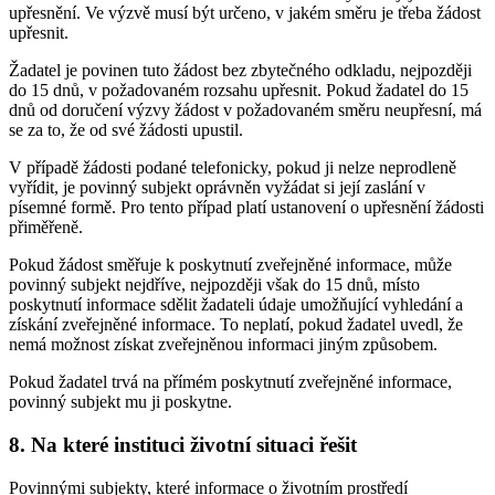
upřesnění. Ve výzvě musí být určeno, v jakém směru je třeba žádost
upřesnit.
Žadatel je povinen tuto žádost bez zbytečného odkladu, nejpozději
do 15 dnů, v požadovaném rozsahu upřesnit. Pokud žadatel do 15
dnů od doručení výzvy žádost v požadovaném směru neupřesní, má
se za to, že od své žádosti upustil.
V případě žádosti podané telefonicky, pokud ji nelze neprodleně
vyřídit, je povinný subjekt oprávněn vyžádat si její zaslání v
písemné formě. Pro tento případ platí ustanovení o upřesnění žádosti
přiměřeně.
Pokud žádost směřuje k poskytnutí zveřejněné informace, může
povinný subjekt nejdříve, nejpozději však do 15 dnů, místo
poskytnutí informace sdělit žadateli údaje umožňující vyhledání a
získání zveřejněné informace. To neplatí, pokud žadatel uvedl, že
nemá možnost získat zveřejněnou informaci jiným způsobem.
Pokud žadatel trvá na přímém poskytnutí zveřejněné informace,
povinný subjekt mu ji poskytne.
8. Na které instituci životní situaci řešit
Povinnými subjekty, které informace o životním prostředí