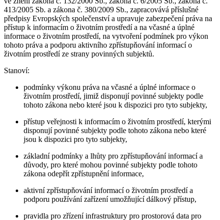
ve znění zákona č. 132/2000 Sb., zákona č. 6/2005 Sb., zákona č.
413/2005 Sb. a zákona č. 380/2009 Sb., zapracovává příslušné
předpisy Evropských společenství a upravuje zabezpečení práva na
přístup k informacím o životním prostředí a na včasné a úplné
informace o životním prostředí, na vytvoření podmínek pro výkon
tohoto práva a podporu aktivního zpřístupňování informací o
životním prostředí ze strany povinných subjektů.
Stanoví:
podmínky výkonu práva na včasné a úplné informace o
životním prostředí, jimiž disponují povinné subjekty podle
tohoto zákona nebo které jsou k dispozici pro tyto subjekty,
přístup veřejnosti k informacím o životním prostředí, kterými
disponují povinné subjekty podle tohoto zákona nebo které
jsou k dispozici pro tyto subjekty,
základní podmínky a lhůty pro zpřístupňování informací a
důvody, pro které mohou povinné subjekty podle tohoto
zákona odepřít zpřístupnění informace,
aktivní zpřístupňování informací o životním prostředí a
podporu používání zařízení umožňující dálkový přístup,
pravidla pro zřízení infrastruktury pro prostorová data pro