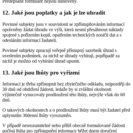
Předepsané formuláře nejsou stanoveny.
12. Jaké jsou poplatky a jak je lze uhradit
Povinné subjekty jsou v souvislosti se zpřístupňováním informací
oprávněny žádat úhradu ve výši, která nesmí přesáhnout náklady
spojené s pořízením kopií, opatřením technických nosičů dat a s
odesláním informací žadateli.
Povinné subjekty zpracují veřejně přístupný sazebník úhrad s
uvedením podmínek, za nichž se úhrady vybírají, popřípadě za
nichž je možno od vybírání úhrad upustit.
13. Jaké jsou lhůty pro vyřízení
Informaci je třeba zpřístupnit bez zbytečného odkladu, nejpozději do
30 dnů od obdržení žádosti, ledaže by si zvláštní okolnosti
výjimečně vynucovaly prodloužení této lhůty, nejvýše však do 60
dnů.
O takových okolnostech a o prodloužení lhůty musí být žadatel před
uplynutím 30denní lhůty vyrozuměn.
V případě nesrozumitelné nebo příliš obecně formulované žádosti
počíná lhůta pro zpřístupnění informace běžet dnem doručení