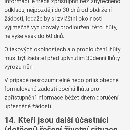
Informaci je třeba zpřístupnit bez zbytečného
odkladu, nejpozději do 30 dnů od obdržení
žádosti, ledaže by si zvláštní okolnosti
výjimečně vynucovaly prodloužení této lhůty,
nejvýše však do 60 dnů.
O takových okolnostech a o prodloužení lhůty
musí být žadatel před uplynutím 30denní lhůty
vyrozuměn.
V případě nesrozumitelné nebo příliš obecně
formulované žádosti počíná lhůta pro
zpřístupnění informace běžet dnem doručení
upřesněné žádosti.
14. Kteří jsou další účastníci
(dotčení) řešení životní situace