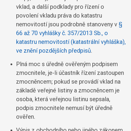
vklad, a další podklady pro řízení o
povolení vkladu práva do katastru
nemovitostí jsou podrobně stanoveny v
§
66 až 70 vyhlášky č. 357/2013 Sb., o
katastru nemovitostí (katastrální vyhláška),
ve znění pozdějších předpisů
.
Plná moc s úředně ověřeným podpisem
zmocnitele, je-li účastník řízení zastoupen
zmocněncem; pokud se provádí vklad na
základě veřejné listiny a zmocněncem je
osoba, která veřejnou listinu sepsala,
podpis zmocnitele nemusí být úředně
ověřen.
Výpis z obchodního nebo jiného zákonem