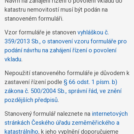
Návrh na zahájení řízení o povolení vkladu do
katastru nemovitostí musí být podán na
stanoveném formuláři.
Vzor formuláře je stanoven
vyhláškou č.
359/2013 Sb., o stanovení vzoru formuláře pro
podání návrhu na zahájení řízení o povolení
vkladu
.
Nepoužití stanoveného formuláře je důvodem k
zastavení řízení podle
§ 66 odst. 1 písm. b)
zákona č. 500/2004 Sb., správní řád, ve znění
pozdějších předpisů
.
Stanovený formulář naleznete na
internetových
stránkách Českého úřadu zeměměřického a
katastrálního
, k jeho vyplnění doporučujeme