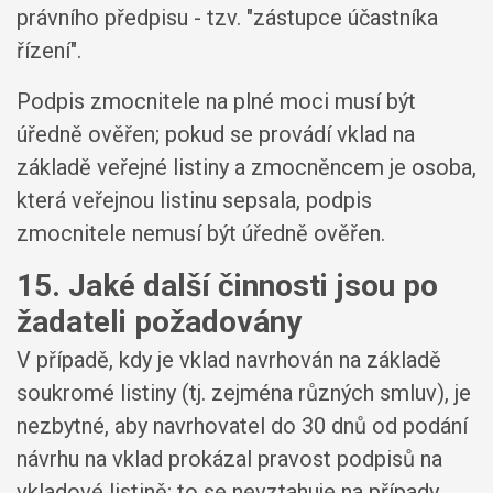
právního předpisu - tzv. "zástupce účastníka
řízení".
Podpis zmocnitele na plné moci musí být
úředně ověřen; pokud se provádí vklad na
základě veřejné listiny a zmocněncem je osoba,
která veřejnou listinu sepsala, podpis
zmocnitele nemusí být úředně ověřen.
15. Jaké další činnosti jsou po
žadateli požadovány
V případě, kdy je vklad navrhován na základě
soukromé listiny (tj. zejména různých smluv), je
nezbytné, aby navrhovatel do 30 dnů od podání
návrhu na vklad prokázal pravost podpisů na
vkladové listině; to se nevztahuje na případy,