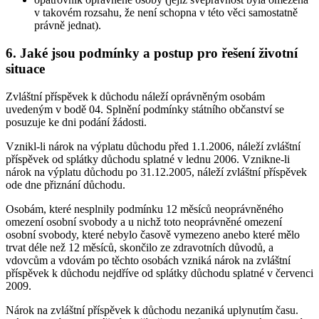
v takovém rozsahu, že není schopna v této věci samostatně
právně jednat).
6. Jaké jsou podmínky a postup pro řešení životní
situace
Zvláštní příspěvek k důchodu náleží oprávněným osobám
uvedeným v bodě 04. Splnění podmínky státního občanství se
posuzuje ke dni podání žádosti.
Vznikl-li nárok na výplatu důchodu před 1.1.2006, náleží zvláštní
příspěvek od splátky důchodu splatné v lednu 2006. Vznikne-li
nárok na výplatu důchodu po 31.12.2005, náleží zvláštní příspěvek
ode dne přiznání důchodu.
Osobám, které nesplnily podmínku 12 měsíců neoprávněného
omezení osobní svobody a u nichž toto neoprávněné omezení
osobní svobody, které nebylo časově vymezeno anebo které mělo
trvat déle než 12 měsíců, skončilo ze zdravotních důvodů, a
vdovcům a vdovám po těchto osobách vzniká nárok na zvláštní
příspěvek k důchodu nejdříve od splátky důchodu splatné v červenci
2009.
Nárok na zvláštní příspěvek k důchodu nezaniká uplynutím času.