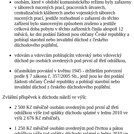
osobám, které v období komunistického režimu byly zařazeny
v táborech nucených prací, pracovních útvarech,
centralizačních klášterech anebo vojenských táborech
nucených prací, jestliže rozhodnutí o zařazení do těchto
zařízení bylo stanoveným způsobem zrušeno a jestliže
celková doba pobytu v těchto zařízeních činila alespoň 12
měsíců, ke dni podání žádosti jsou občany České republiky a
pobírají starobní nebo invalidní důchod z českého
důchodového pojištění,
vdovám a vdovcům pobírajícím vdovský nebo vdovecký
důchod po osobách uvedených pod první až třetí odrážkou,
účastníkům povstání v květnu 1945 - držitelům potvrzení
podle § 7 zákona č. 357/2005 Sb., jenž jsou ke dni podání
žádosti občany České republiky a pobírají starobní nebo
invalidní důchod z českého důchodového pojištění.
Zvláštní příspěvek k důchodu náleží ve výši:
2 500 Kč měsíčně osobám uvedeným pod první až třetí
odrážkou výše (od splátky důchodu splatné v lednu 2010 ve
výši 2 676 Kč měsíčně),
1 250 Kč měsíčně osobám uvedeným pod čtvrtou a pátou
odrážkou výše (od splátky důchodu splatné v lednu 2010 ve