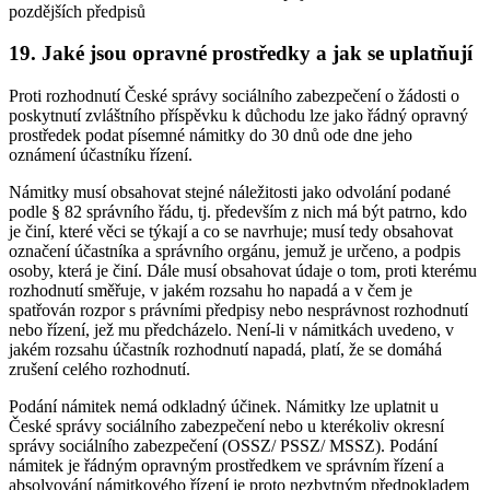
pozdějších předpisů
19. Jaké jsou opravné prostředky a jak se uplatňují
Proti rozhodnutí České správy sociálního zabezpečení o žádosti o
poskytnutí zvláštního příspěvku k důchodu lze jako řádný opravný
prostředek podat písemné námitky do 30 dnů ode dne jeho
oznámení účastníku řízení.
Námitky musí obsahovat stejné náležitosti jako odvolání podané
podle § 82 správního řádu, tj. především z nich má být patrno, kdo
je činí, které věci se týkají a co se navrhuje; musí tedy obsahovat
označení účastníka a správního orgánu, jemuž je určeno, a podpis
osoby, která je činí. Dále musí obsahovat údaje o tom, proti kterému
rozhodnutí směřuje, v jakém rozsahu ho napadá a v čem je
spatřován rozpor s právními předpisy nebo nesprávnost rozhodnutí
nebo řízení, jež mu předcházelo. Není-li v námitkách uvedeno, v
jakém rozsahu účastník rozhodnutí napadá, platí, že se domáhá
zrušení celého rozhodnutí.
Podání námitek nemá odkladný účinek. Námitky lze uplatnit u
České správy sociálního zabezpečení nebo u kterékoliv okresní
správy sociálního zabezpečení (OSSZ/ PSSZ/ MSSZ). Podání
námitek je řádným opravným prostředkem ve správním řízení a
absolvování námitkového řízení je proto nezbytným předpokladem