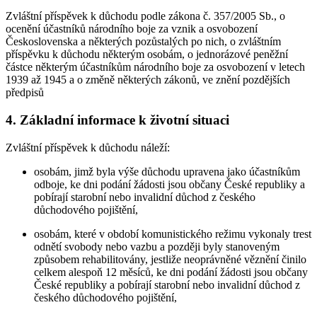
Zvláštní příspěvek k důchodu podle zákona č. 357/2005 Sb., o
ocenění účastníků národního boje za vznik a osvobození
Československa a některých pozůstalých po nich, o zvláštním
příspěvku k důchodu některým osobám, o jednorázové peněžní
částce některým účastníkům národního boje za osvobození v letech
1939 až 1945 a o změně některých zákonů, ve znění pozdějších
předpisů
4. Základní informace k životní situaci
Zvláštní příspěvek k důchodu náleží:
osobám, jimž byla výše důchodu upravena jako účastníkům
odboje, ke dni podání žádosti jsou občany České republiky a
pobírají starobní nebo invalidní důchod z českého
důchodového pojištění,
osobám, které v období komunistického režimu vykonaly trest
odnětí svobody nebo vazbu a později byly stanoveným
způsobem rehabilitovány, jestliže neoprávněné věznění činilo
celkem alespoň 12 měsíců, ke dni podání žádosti jsou občany
České republiky a pobírají starobní nebo invalidní důchod z
českého důchodového pojištění,