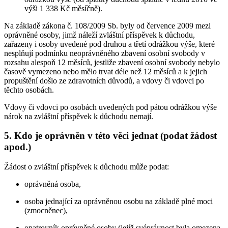
výši 1 338 Kč měsíčně).
Na základě zákona č. 108/2009 Sb. byly od července 2009 mezi
oprávněné osoby, jimž náleží zvláštní příspěvek k důchodu,
zařazeny i osoby uvedené pod druhou a třetí odrážkou výše, které
nesplňují podmínku neoprávněného zbavení osobní svobody v
rozsahu alespoň 12 měsíců, jestliže zbavení osobní svobody nebylo
časově vymezeno nebo mělo trvat déle než 12 měsíců a k jejich
propuštění došlo ze zdravotních důvodů, a vdovy či vdovci po
těchto osobách.
Vdovy či vdovci po osobách uvedených pod pátou odrážkou výše
nárok na zvláštní příspěvek k důchodu nemají.
5. Kdo je oprávněn v této věci jednat (podat žádost
apod.)
Žádost o zvláštní příspěvek k důchodu může podat:
oprávněná osoba,
osoba jednající za oprávněnou osobu na základě plné moci
(zmocněnec),
opatrovník oprávněné osoby (jejíž svéprávnost byla omezena