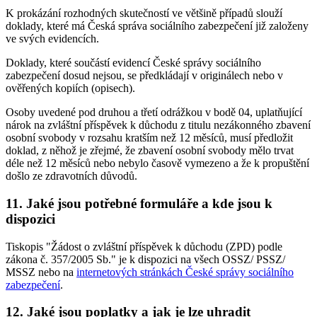
K prokázání rozhodných skutečností ve většině případů slouží
doklady, které má Česká správa sociálního zabezpečení již založeny
ve svých evidencích.
Doklady, které součástí evidencí České správy sociálního
zabezpečení dosud nejsou, se předkládají v originálech nebo v
ověřených kopiích (opisech).
Osoby uvedené pod druhou a třetí odrážkou v bodě 04, uplatňující
nárok na zvláštní příspěvek k důchodu z titulu nezákonného zbavení
osobní svobody v rozsahu kratším než 12 měsíců, musí předložit
doklad, z něhož je zřejmé, že zbavení osobní svobody mělo trvat
déle než 12 měsíců nebo nebylo časově vymezeno a že k propuštění
došlo ze zdravotních důvodů.
11. Jaké jsou potřebné formuláře a kde jsou k
dispozici
Tiskopis "Žádost o zvláštní příspěvek k důchodu (ZPD) podle
zákona č. 357/2005 Sb." je k dispozici na všech OSSZ/ PSSZ/
MSSZ nebo na
internetových stránkách České správy sociálního
zabezpečení
.
12. Jaké jsou poplatky a jak je lze uhradit