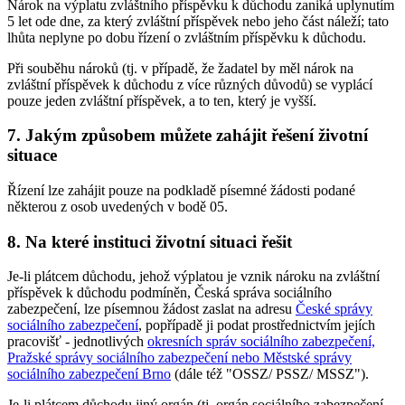
Nárok na výplatu zvláštního příspěvku k důchodu zaniká uplynutím
5 let ode dne, za který zvláštní příspěvek nebo jeho část náleží; tato
lhůta neplyne po dobu řízení o zvláštním příspěvku k důchodu.
Při souběhu nároků (tj. v případě, že žadatel by měl nárok na
zvláštní příspěvek k důchodu z více různých důvodů) se vyplácí
pouze jeden zvláštní příspěvek, a to ten, který je vyšší.
7. Jakým způsobem můžete zahájit řešení životní
situace
Řízení lze zahájit pouze na podkladě písemné žádosti podané
některou z osob uvedených v bodě 05.
8. Na které instituci životní situaci řešit
Je-li plátcem důchodu, jehož výplatou je vznik nároku na zvláštní
příspěvek k důchodu podmíněn, Česká správa sociálního
zabezpečení, lze písemnou žádost zaslat na adresu
České správy
sociálního zabezpečení
, popřípadě ji podat prostřednictvím jejích
pracovišť - jednotlivých
okresních správ sociálního zabezpečení,
Pražské správy sociálního zabezpečení nebo Městské správy
sociálního zabezpečení Brno
(dále též "OSSZ/ PSSZ/ MSSZ").
Je-li plátcem důchodu jiný orgán (tj. orgán sociálního zabezpečení