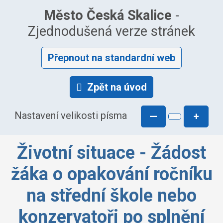
Město Česká Skalice
-
Zjednodušená verze stránek
Přepnout na standardní web
Zpět na úvod
Nastavení velikosti písma
—
+
Životní situace - Žádost
žáka o opakování ročníku
na střední škole nebo
konzervatoři po splnění