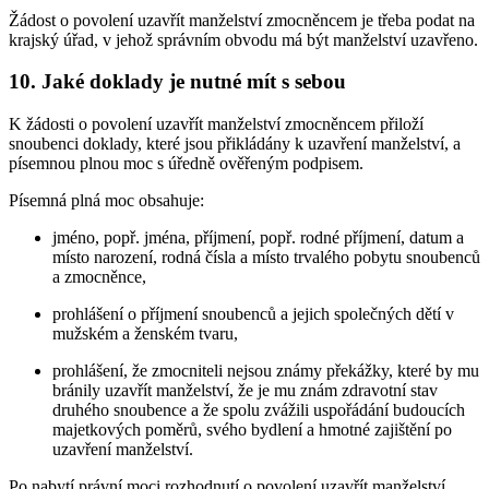
Žádost o povolení uzavřít manželství zmocněncem je třeba podat na
krajský úřad, v jehož správním obvodu má být manželství uzavřeno.
10. Jaké doklady je nutné mít s sebou
K žádosti o povolení uzavřít manželství zmocněncem přiloží
snoubenci doklady, které jsou přikládány k uzavření manželství, a
písemnou plnou moc s úředně ověřeným podpisem.
Písemná plná moc obsahuje:
jméno, popř. jména, příjmení, popř. rodné příjmení, datum a
místo narození, rodná čísla a místo trvalého pobytu snoubenců
a zmocněnce,
prohlášení o příjmení snoubenců a jejich společných dětí v
mužském a ženském tvaru,
prohlášení, že zmocniteli nejsou známy překážky, které by mu
bránily uzavřít manželství, že je mu znám zdravotní stav
druhého snoubence a že spolu zvážili uspořádání budoucích
majetkových poměrů, svého bydlení a hmotné zajištění po
uzavření manželství.
Po nabytí právní moci rozhodnutí o povolení uzavřít manželství