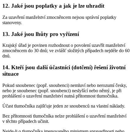
12. Jaké jsou poplatky a jak je lze uhradit
Za uzavření manželství zmocněncem nejsou správní poplatky
stanoveny.
13. Jaké jsou lhůty pro vyřízení
Krajský úřad je povinen rozhodnout o povolení uzavřít manželství
zmocněncem do 30 dnů; ve zvlášť složitých případech nejdéle do 60
dnů.
14. Kteří jsou další účastníci (dotčení) řešení životní
situace
Pokud snoubenec (popř. snoubenci) nemluví nebo nerozumí česky,
nebo je snoubenec (popř. snoubenci) neslyšící nebo němý, je při
prohlášení o uzavření manželství nutná přítomnost tlumočníka.
Účast tlumočníka zajišťuje jeden ze snoubenců na vlastní náklady.
Bez přítomnosti tlumočníka nelze prohlášení o uzavření manželství
v těchto případech učinit.
Nejde-li o tlumočníka jmenovaného ministrem spravedlnosti nebo