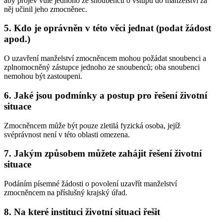
aby projev vůle jednoho ze snoubenců o vstupu do manželství za
něj učinil jeho zmocněnec.
5. Kdo je oprávněn v této věci jednat (podat žádost
apod.)
O uzavření manželství zmocněncem mohou požádat snoubenci a
zplnomocněný zástupce jednoho ze snoubenců; oba snoubenci
nemohou být zastoupeni.
6. Jaké jsou podmínky a postup pro řešení životní
situace
Zmocněncem může být pouze zletilá fyzická osoba, jejíž
svéprávnost není v této oblasti omezena.
7. Jakým způsobem můžete zahájit řešení životní
situace
Podáním písemné žádosti o povolení uzavřít manželství
zmocněncem na příslušný krajský úřad.
8. Na které instituci životní situaci řešit