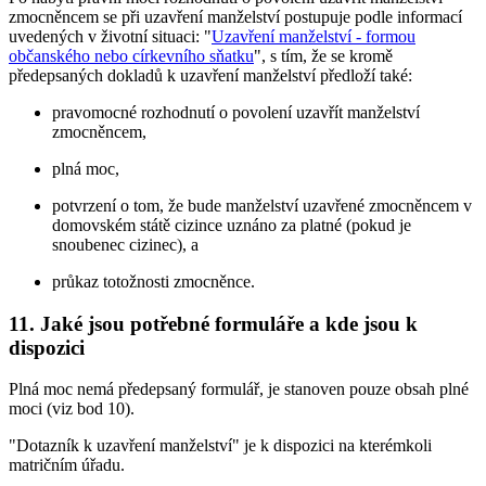
zmocněncem se při uzavření manželství postupuje podle informací
uvedených v životní situaci: "
Uzavření manželství - formou
občanského nebo církevního sňatku
", s tím, že se kromě
předepsaných dokladů k uzavření manželství předloží také:
pravomocné rozhodnutí o povolení uzavřít manželství
zmocněncem,
plná moc,
potvrzení o tom, že bude manželství uzavřené zmocněncem v
domovském státě cizince uznáno za platné (pokud je
snoubenec cizinec), a
průkaz totožnosti zmocněnce.
11. Jaké jsou potřebné formuláře a kde jsou k
dispozici
Plná moc nemá předepsaný formulář, je stanoven pouze obsah plné
moci (viz bod 10).
"Dotazník k uzavření manželství" je k dispozici na kterémkoli
matričním úřadu.