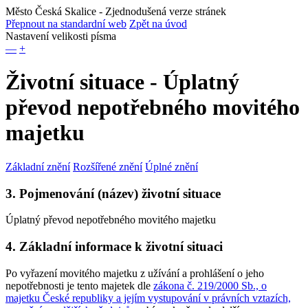
Město Česká Skalice
- Zjednodušená verze stránek
Přepnout na standardní web
Zpět na úvod
Nastavení velikosti písma
—
+
Životní situace - Úplatný
převod nepotřebného movitého
majetku
Základní znění
Rozšířené znění
Úplné znění
3. Pojmenování (název) životní situace
Úplatný převod nepotřebného movitého majetku
4. Základní informace k životní situaci
Po vyřazení movitého majetku z užívání a prohlášení o jeho
nepotřebnosti je tento majetek dle
zákona č. 219/2000 Sb., o
majetku České republiky a jejím vystupování v právních vztazích,