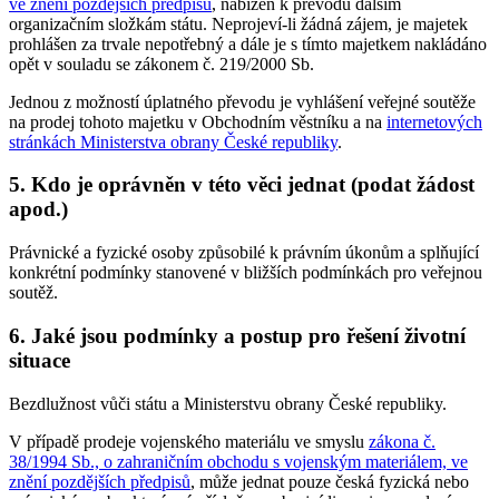
ve znění pozdějších předpisů
, nabízen k převodu dalším
organizačním složkám státu. Neprojeví-li žádná zájem, je majetek
prohlášen za trvale nepotřebný a dále je s tímto majetkem nakládáno
opět v souladu se zákonem č. 219/2000 Sb.
Jednou z možností úplatného převodu je vyhlášení veřejné soutěže
na prodej tohoto majetku v Obchodním věstníku a na
internetových
stránkách Ministerstva obrany České republiky
.
5. Kdo je oprávněn v této věci jednat (podat žádost
apod.)
Právnické a fyzické osoby způsobilé k právním úkonům a splňující
konkrétní podmínky stanovené v bližších podmínkách pro veřejnou
soutěž.
6. Jaké jsou podmínky a postup pro řešení životní
situace
Bezdlužnost vůči státu a Ministerstvu obrany České republiky.
V případě prodeje vojenského materiálu ve smyslu
zákona č.
38/1994 Sb., o zahraničním obchodu s vojenským materiálem, ve
znění pozdějších předpisů
, může jednat pouze česká fyzická nebo