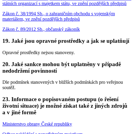
státních organizací s majetkem státu, ve znění pozdějších předpisů
Zákon č. 38/1994 Sb., o zahraničním obchodu s vojenským
materiálem, ve znění pozdějších předpisů
Zákon č. 89/2012 Sb., občanský zákoník
19. Jaké jsou opravné prostředky a jak se uplatňují
Opravné prostředky nejsou stanoveny.
20. Jaké sankce mohou být uplatněny v případě
nedodržení povinností
Dle podmínek stanovených v bližších podmínkách pro veřejnou
soutěž.
23. Informace o popisovaném postupu (o řešení
životní situace) je možné získat také z jiných zdrojů
a v jiné formě
Ministerstvo obrany České republiky