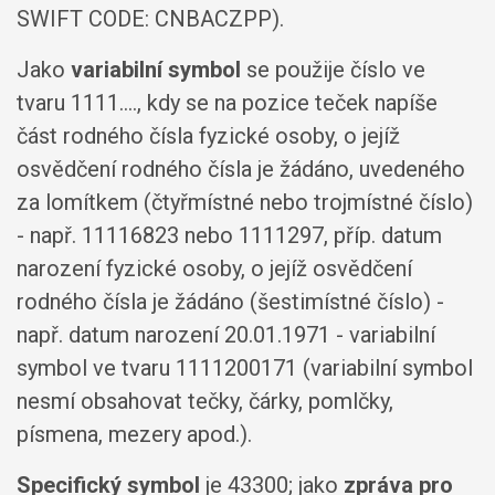
SWIFT CODE: CNBACZPP).
Jako
variabilní symbol
se použije číslo ve
tvaru 1111...., kdy se na pozice teček napíše
část rodného čísla fyzické osoby, o jejíž
osvědčení rodného čísla je žádáno, uvedeného
za lomítkem (čtyřmístné nebo trojmístné číslo)
- např. 11116823 nebo 1111297, příp. datum
narození fyzické osoby, o jejíž osvědčení
rodného čísla je žádáno (šestimístné číslo) -
např. datum narození 20.01.1971 - variabilní
symbol ve tvaru 1111200171 (variabilní symbol
nesmí obsahovat tečky, čárky, pomlčky,
písmena, mezery apod.).
Specifický symbol
je 43300; jako
zpráva pro