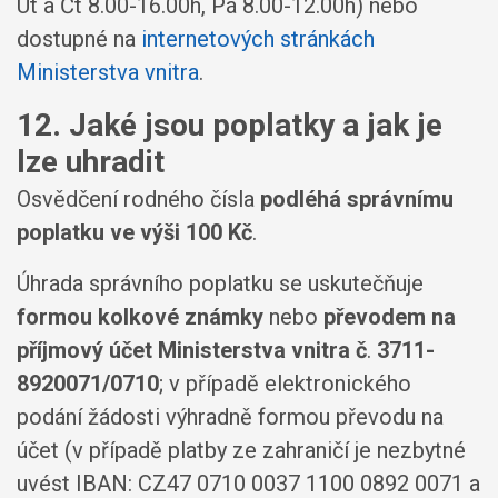
Út a Čt 8.00-16.00h, Pá 8.00-12.00h) nebo
dostupné na
internetových stránkách
Ministerstva vnitra
.
12. Jaké jsou poplatky a jak je
lze uhradit
Osvědčení rodného čísla
podléhá správnímu
poplatku ve výši 100 Kč
.
Úhrada správního poplatku se uskutečňuje
formou kolkové známky
nebo
převodem na
příjmový účet Ministerstva vnitra č
.
3711-
8920071/0710
; v případě elektronického
podání žádosti výhradně formou převodu na
účet (v případě platby ze zahraničí je nezbytné
uvést IBAN: CZ47 0710 0037 1100 0892 0071 a