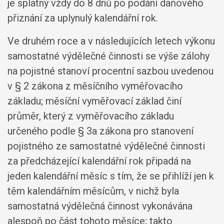
je splatný vždy do 8 dnů po podání daňového
přiznání za uplynulý kalendářní rok.
Ve druhém roce a v následujících letech výkonu
samostatné výdělečné činnosti se výše zálohy
na pojistné stanoví procentní sazbou uvedenou
v § 2 zákona z měsíčního vyměřovacího
základu; měsíční vyměřovací základ činí
průměr, který z vyměřovacího základu
určeného podle § 3a zákona pro stanovení
pojistného ze samostatné výdělečné činnosti
za předcházející kalendářní rok připadá na
jeden kalendářní měsíc s tím, že se přihlíží jen k
těm kalendářním měsícům, v nichž byla
samostatná výdělečná činnost vykonávána
alespoň po část tohoto měsíce; takto