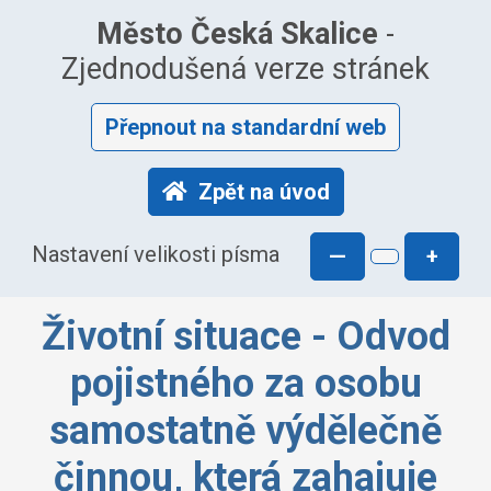
Město Česká Skalice
-
Zjednodušená verze stránek
Přepnout na standardní web
Zpět na úvod
Nastavení velikosti písma
—
+
Životní situace - Odvod
pojistného za osobu
samostatně výdělečně
činnou, která zahajuje