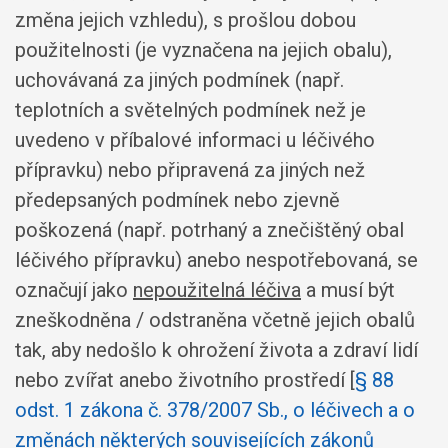
změna jejich vzhledu), s prošlou dobou
použitelnosti (je vyznačena na jejich obalu),
uchovávaná za jiných podmínek (např.
teplotních a světelných podmínek než je
uvedeno v příbalové informaci u léčivého
přípravku) nebo připravená za jiných než
předepsaných podmínek nebo zjevně
poškozená (např. potrhaný a znečištěný obal
léčivého přípravku) anebo nespotřebovaná, se
označují jako
nepoužitelná léčiva
a musí být
zneškodněna / odstraněna včetně jejich obalů
tak, aby nedošlo k ohrožení života a zdraví lidí
nebo zvířat anebo životního prostředí [
§ 88
odst. 1 zákona č. 378/2007 Sb., o léčivech a o
změnách některých souvisejících zákonů