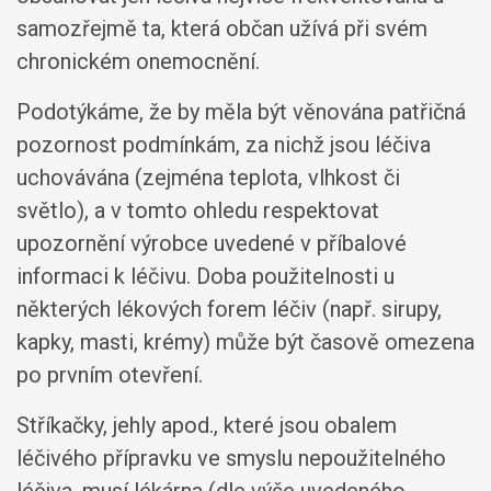
samozřejmě ta, která občan užívá při svém
chronickém onemocnění.
Podotýkáme, že by měla být věnována patřičná
pozornost podmínkám, za nichž jsou léčiva
uchovávána (zejména teplota, vlhkost či
světlo), a v tomto ohledu respektovat
upozornění výrobce uvedené v příbalové
informaci k léčivu. Doba použitelnosti u
některých lékových forem léčiv (např. sirupy,
kapky, masti, krémy) může být časově omezena
po prvním otevření.
Stříkačky, jehly apod., které jsou obalem
léčivého přípravku ve smyslu nepoužitelného
léčiva, musí lékárna (dle výše uvedeného