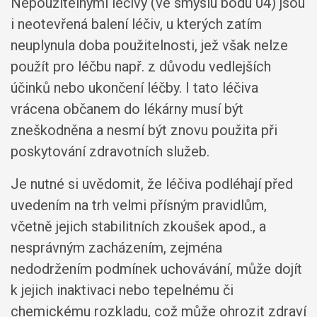
Nepoužitelnými léčivy (ve smyslu bodu 04) jsou
i neotevřená balení léčiv, u kterých zatím
neuplynula doba použitelnosti, jež však nelze
použít pro léčbu např. z důvodu vedlejších
účinků nebo ukončení léčby. I tato léčiva
vrácena občanem do lékárny musí být
zneškodněna a nesmí být znovu použita při
poskytování zdravotních služeb.
Je nutné si uvědomit, že léčiva podléhají před
uvedením na trh velmi přísným pravidlům,
včetně jejich stabilitních zkoušek apod., a
nesprávným zacházením, zejména
nedodržením podmínek uchovávání, může dojít
k jejich inaktivaci nebo tepelnému či
chemickému rozkladu, což může ohrozit zdraví