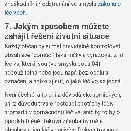
zneškodnění / odstranění ve smyslu
zákona o
léčivech
.
7. Jakým způsobem můžete
zahájit řešení životní situace
Každý občan by si měl pravidelně kontrolovat
obsah své "domácí" lékárničky a vyřazovat z ní
léčiva, která jsou (ve smyslu bodu 04)
nepoužitelná nebo jsou např. bez obalu a
označení a nelze zjistit, o jaké léčivo se jedná.
Není účelné, a to ani z důvodů ekonomických,
ani z důvodu trvale rostoucí spotřeby léčiv,
hromadit v domácnosti léčiva, aniž by to bylo
opodstatněné. Taková zásoba by měla
obsahovat jen léčiva nejvíce frekventovaná a