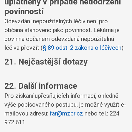
uplatněny v případě nedodržení
povinností
Odevzdání nepoužitelných léčiv není pro
občana stanoveno jako povinnost. Lékárna je
povinna občanem odevzdaná nepoužitelná
léčiva převzít (
§ 89 odst. 2 zákona o léčivech
).
21. Nejčastější dotazy
22. Další informace
Pro získání upřesňujících informací, ohledně
výše popisovaného postupu, je možné využít e-
mailovou adresu:
far@mzcr.cz
nebo tel.: 224
972 611.