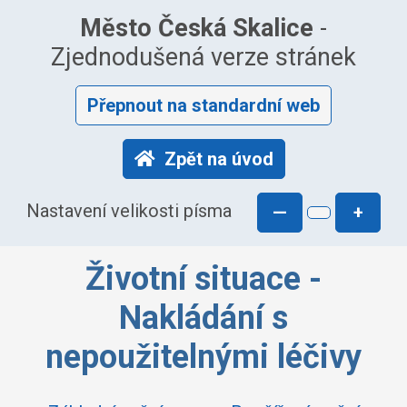
Město Česká Skalice
-
Zjednodušená verze stránek
Přepnout na standardní web
Zpět na úvod
Nastavení velikosti písma
—
+
Životní situace -
Nakládání s
nepoužitelnými léčivy