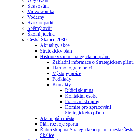
Ubytování
Stravování
Videokronika
Vodárny
Svoz odpadů
Sběrný dvůr
Školní jídelna
Česká Skalice 2030
Aktuality, akce
Strategický plán
Historie vzniku strategického plánu
Základní informace o Strategickém plánu
Harmonogram prací
Výstupy práce
Podklady
Kontakty
Řídicí skupina
Kontaktní osoba
Pracovní skupiny
Komise pro zpracování
Strategického plánu
Akční plán města
Plán rozvoje sportu
Řídící skupina Strategického plánu města Česká
Skalice