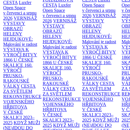
CESTA
Luxfer
CESTA
Luxfer
Open Space
Ope
Open Space
Open Space
v červenci a srpnu
v če
v červenci a srpnu
v červenci a srpnu
2026
VERNISÁŽ
202
2026
VERNISÁŽ
2026
VERNISÁŽ
VÝSTAVY
VÝ
VÝSTAVY
VÝSTAVY
OBRAZŮ
OB
OBRAZŮ
OBRAZŮ
HELENY
HE
HELENY
HELENY
HEJDUKOVÉ:
HE
HEJDUKOVÉ:
HEJDUKOVÉ:
Malování je radost
Malo
Malování je radost
Malování je radost
VÝSTAVA K
VÝ
VÝSTAVA K
VÝSTAVA K
VÝROČÍ BITVY
VÝ
VÝROČÍ BITVY
VÝROČÍ BITVY
1866 U ČESKÉ
186
1866 U ČESKÉ
1866 U ČESKÉ
SKALICE
160.
SK
SKALICE
160.
SKALICE
160.
VÝROČÍ
VÝ
VÝROČÍ
VÝROČÍ
PRUSKO-
PR
PRUSKO-
PRUSKO-
RAKOUSKÉ
RA
RAKOUSKÉ
RAKOUSKÉ
VÁLKY
CESTA
VÁ
VÁLKY
CESTA
VÁLKY
CESTA
ZA SVĚTLEM
ZA
ZA SVĚTLEM
ZA SVĚTLEM
REKONSTRUKCE
RE
REKONSTRUKCE
REKONSTRUKCE
VOJENSKÉHO
VO
VOJENSKÉHO
VOJENSKÉHO
HŘBITOVA
HŘ
HŘBITOVA
HŘBITOVA
V ČESKÉ
V 
V ČESKÉ
V ČESKÉ
SKALICI 2023–
SKA
SKALICI 2023–
SKALICI 2023–
2025
KDYŽ MUŽI
202
2025
KDYŽ MUŽI
2025
KDYŽ MUŽI
(NE)JDOU DO
(NE
(NE)JDOU DO