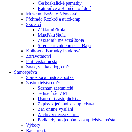
Českoskalické památky
Ratibořice a Babiččino údolí
Muzeum Boženy Němcové
Přehrada Rozkoš a autokemp
Školství
Základní škola
Mateřská škola
Základní umělecká škola
Středisko volného času Bájo
Knihovna Barunky Panklové
Zdravotnictví
Partnerská města
Znak, vlajka a logo města
Samospráva
Starostka a místostarostka
Zastupitelstvo města
Seznam zastupitelů
Jednací řád ZM
Usnesení zastupitelstva
Zápisy z jednání zastupitelstva
ZM online vysílání
Archiv videozáznamů
Podklady pro jednání zastupitelstva města
Výbory
Rada města