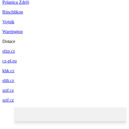
Polanica Zdrój
Rüschlikon
Vojnik
Warrington
Dotace
sfzp.cz
cz-pl.eu
khk.cz
sfdi.cz
szif.cz
szif.cz