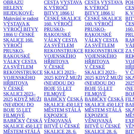
OBRAZŮ
CESTA
VÝSTAVA
CESTA
VÝSTAVA
PO
HELENY
K VÝROČÍ
K VÝROČÍ
CE
HEJDUKOVÉ:
BITVY 1866 U
BITVY 1866 U
K 
Malování je radost
ČESKÉ SKALICE
ČESKÉ SKALICE
BIT
VÝSTAVA K
160. VÝROČÍ
160. VÝROČÍ
ČES
VÝROČÍ BITVY
PRUSKO-
PRUSKO-
160
1866 U ČESKÉ
RAKOUSKÉ
RAKOUSKÉ
PR
SKALICE
160.
VÁLKY
CESTA
VÁLKY
CESTA
RA
VÝROČÍ
ZA SVĚTLEM
ZA SVĚTLEM
VÁ
PRUSKO-
REKONSTRUKCE
REKONSTRUKCE
ZA
RAKOUSKÉ
VOJENSKÉHO
VOJENSKÉHO
RE
VÁLKY
CESTA
HŘBITOVA
HŘBITOVA
VO
ZA SVĚTLEM
V ČESKÉ
V ČESKÉ
HŘ
REKONSTRUKCE
SKALICI 2023–
SKALICI 2023–
V 
VOJENSKÉHO
2025
KDYŽ MUŽI
2025
KDYŽ MUŽI
SKA
HŘBITOVA
(NE)JDOU DO
(NE)JDOU DO
202
V ČESKÉ
BOJE
55 LET
BOJE
55 LET
(NE
SKALICI 2023–
FILMOVÉ
FILMOVÉ
BO
2025
KDYŽ MUŽI
BABIČKY
ČESKÁ
BABIČKY
ČESKÁ
FI
(NE)JDOU DO
SKALICE 450 LET
SKALICE 450 LET
BA
BOJE
55 LET
MĚSTEM
STÁLÁ
MĚSTEM
STÁLÁ
SKA
FILMOVÉ
EXPOZICE
EXPOZICE
MĚ
BABIČKY
ČESKÁ
VĚNOVANÁ
VĚNOVANÁ
EX
SKALICE 450 LET
BITVĚ U ČESKÉ
BITVĚ U ČESKÉ
VĚ
MĚSTEM
STÁLÁ
SKALICE 28. 6.
SKALICE 28. 6.
BIT