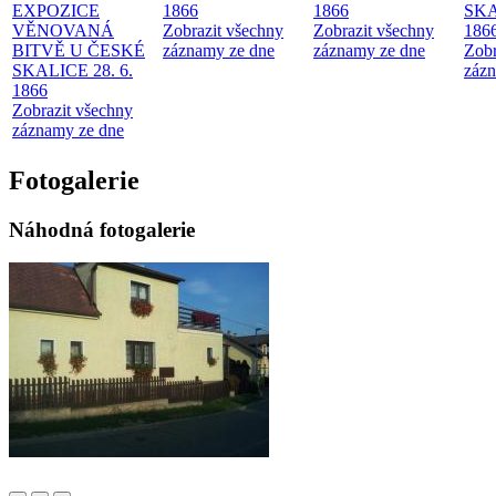
EXPOZICE
1866
1866
SKA
VĚNOVANÁ
Zobrazit všechny
Zobrazit všechny
186
BITVĚ U ČESKÉ
záznamy ze dne
záznamy ze dne
Zobr
SKALICE 28. 6.
zázn
1866
Zobrazit všechny
záznamy ze dne
Fotogalerie
Náhodná fotogalerie