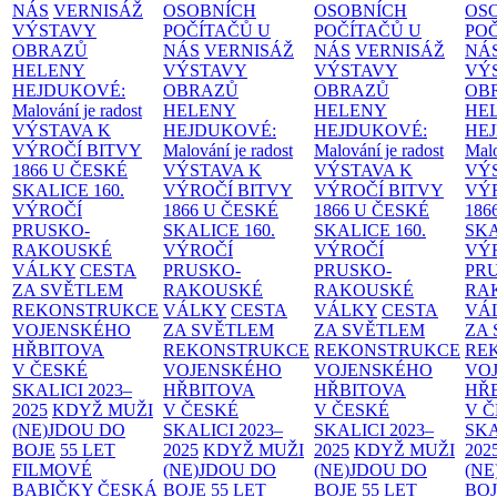
NÁS
VERNISÁŽ
OSOBNÍCH
OSOBNÍCH
OS
VÝSTAVY
POČÍTAČŮ U
POČÍTAČŮ U
PO
OBRAZŮ
NÁS
VERNISÁŽ
NÁS
VERNISÁŽ
NÁ
HELENY
VÝSTAVY
VÝSTAVY
VÝ
HEJDUKOVÉ:
OBRAZŮ
OBRAZŮ
OB
Malování je radost
HELENY
HELENY
HE
VÝSTAVA K
HEJDUKOVÉ:
HEJDUKOVÉ:
HE
VÝROČÍ BITVY
Malování je radost
Malování je radost
Malo
1866 U ČESKÉ
VÝSTAVA K
VÝSTAVA K
VÝ
SKALICE
160.
VÝROČÍ BITVY
VÝROČÍ BITVY
VÝ
VÝROČÍ
1866 U ČESKÉ
1866 U ČESKÉ
186
PRUSKO-
SKALICE
160.
SKALICE
160.
SK
RAKOUSKÉ
VÝROČÍ
VÝROČÍ
VÝ
VÁLKY
CESTA
PRUSKO-
PRUSKO-
PR
ZA SVĚTLEM
RAKOUSKÉ
RAKOUSKÉ
RA
REKONSTRUKCE
VÁLKY
CESTA
VÁLKY
CESTA
VÁ
VOJENSKÉHO
ZA SVĚTLEM
ZA SVĚTLEM
ZA
HŘBITOVA
REKONSTRUKCE
REKONSTRUKCE
RE
V ČESKÉ
VOJENSKÉHO
VOJENSKÉHO
VO
SKALICI 2023–
HŘBITOVA
HŘBITOVA
HŘ
2025
KDYŽ MUŽI
V ČESKÉ
V ČESKÉ
V 
(NE)JDOU DO
SKALICI 2023–
SKALICI 2023–
SKA
BOJE
55 LET
2025
KDYŽ MUŽI
2025
KDYŽ MUŽI
202
FILMOVÉ
(NE)JDOU DO
(NE)JDOU DO
(NE
BABIČKY
ČESKÁ
BOJE
55 LET
BOJE
55 LET
BO