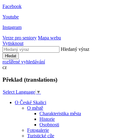
Facebook
Youtube
Instagram
Verze pro seniory
Mapa webu
Vytisknout
Hledaný výraz
Hledat
rozšířené vyhledávání
cz
Překlad (translations)
Select Language
▼
O České Skalici
O městě
Charakteristika města
Historie
Osobnosti
Fotogalerie
Turistické cíle