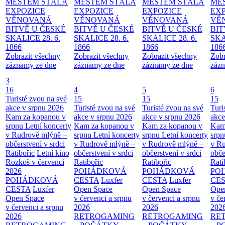
MĚSTEM
STÁLÁ
MĚSTEM
STÁLÁ
MĚSTEM
STÁLÁ
MĚ
EXPOZICE
EXPOZICE
EXPOZICE
EX
VĚNOVANÁ
VĚNOVANÁ
VĚNOVANÁ
VĚ
BITVĚ U ČESKÉ
BITVĚ U ČESKÉ
BITVĚ U ČESKÉ
BIT
SKALICE 28. 6.
SKALICE 28. 6.
SKALICE 28. 6.
SKA
1866
1866
1866
186
Zobrazit všechny
Zobrazit všechny
Zobrazit všechny
Zobr
záznamy ze dne
záznamy ze dne
záznamy ze dne
zázn
3
16
4
5
6
Turisté zvou na své
15
15
15
akce v srpnu 2026
Turisté zvou na své
Turisté zvou na své
Turi
Kam za kopanou v
akce v srpnu 2026
akce v srpnu 2026
akce
srpnu
Letní koncerty
Kam za kopanou v
Kam za kopanou v
Kam
v Rudrově mlýně –
srpnu
Letní koncerty
srpnu
Letní koncerty
srp
občerstvení v srdci
v Rudrově mlýně –
v Rudrově mlýně –
v Ru
Ratibořic
Letní kino
občerstvení v srdci
občerstvení v srdci
obče
Rozkoš v červenci
Ratibořic
Ratibořic
Rati
2026
POHÁDKOVÁ
POHÁDKOVÁ
PO
POHÁDKOVÁ
CESTA
Luxfer
CESTA
Luxfer
CE
CESTA
Luxfer
Open Space
Open Space
Ope
Open Space
v červenci a srpnu
v červenci a srpnu
v če
v červenci a srpnu
2026
2026
202
2026
RETROGAMING
RETROGAMING
RE