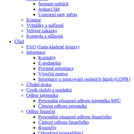
Seznam radních
Jednací řád
Usnesení rady města
Komise
Vyhlášky a nařízení
Veřejné zakázky
Kontrola a stížnosti
Úřad
FAQ (často kladené dotazy)
Informace
Kontakty
E-podatelna
Povinné informace
Výroční zpráva
Informace o zpracování osobních údajů (GDPR)
Úřední deska
Ceník služeb a poplatků
Odbor tajemníka
Personální obsazení odboru tajemníka MěÚ
Činnost odboru tajemníka
Odbor finanční
Personální obsazení odboru finančního
Činnost odboru finančního
Rozpočty
Odpadové hospodářství