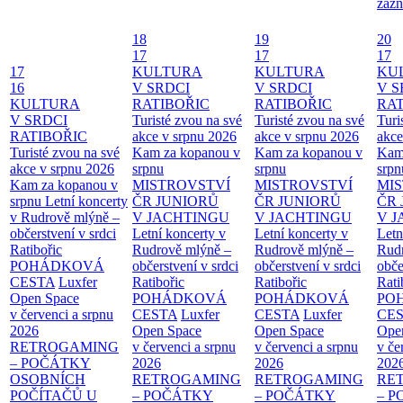
zázn
18
19
20
17
17
17
17
KULTURA
KULTURA
KU
16
V SRDCI
V SRDCI
V S
KULTURA
RATIBOŘIC
RATIBOŘIC
RAT
V SRDCI
Turisté zvou na své
Turisté zvou na své
Turi
RATIBOŘIC
akce v srpnu 2026
akce v srpnu 2026
akce
Turisté zvou na své
Kam za kopanou v
Kam za kopanou v
Kam
akce v srpnu 2026
srpnu
srpnu
srpn
Kam za kopanou v
MISTROVSTVÍ
MISTROVSTVÍ
MI
srpnu
Letní koncerty
ČR JUNIORŮ
ČR JUNIORŮ
ČR 
v Rudrově mlýně –
V JACHTINGU
V JACHTINGU
V 
občerstvení v srdci
Letní koncerty v
Letní koncerty v
Letn
Ratibořic
Rudrově mlýně –
Rudrově mlýně –
Rud
POHÁDKOVÁ
občerstvení v srdci
občerstvení v srdci
obče
CESTA
Luxfer
Ratibořic
Ratibořic
Rati
Open Space
POHÁDKOVÁ
POHÁDKOVÁ
PO
v červenci a srpnu
CESTA
Luxfer
CESTA
Luxfer
CE
2026
Open Space
Open Space
Ope
RETROGAMING
v červenci a srpnu
v červenci a srpnu
v če
– POČÁTKY
2026
2026
202
OSOBNÍCH
RETROGAMING
RETROGAMING
RE
POČÍTAČŮ U
– POČÁTKY
– POČÁTKY
– 