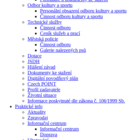
Odbor kultury a sportu
Personální obsazení odboru kultury a sportu
Činnost odboru kultury a sportu
Technické služby
Činnost odboru
Ceník služeb a prací
Městská policie
Činnost odboru
Galerie nalezených psů
Dotace
JSDH
Hlášení závad
Dokumenty ke stažení
Digitální povodňový plán
Czech POINT
Profil zadavatele
Životní situace
Informace poskytnuté dle zákona č. 106⁄1999 Sb.
Praktické info
Aktuality
Zpravodaj
Informační centrum
Informační centrum
Doprava