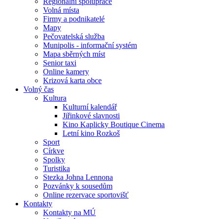
Regionální spolupráce
Volná místa
Firmy a podnikatelé
Mapy
Pečovatelská služba
Munipolis - informační systém
Mapa sběrných míst
Senior taxi
Online kamery
Krizová karta obce
Volný čas
Kultura
Kulturní kalendář
Jiřinkové slavnosti
Kino Kaplicky Boutique Cinema
Letní kino Rozkoš
Sport
Církve
Spolky
Turistika
Stezka Johna Lennona
Pozvánky k sousedům
Online rezervace sportovišť
Kontakty
Kontakty na MÚ