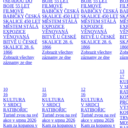
(NE)JDOU DO
BOJE
55 LET
BOJE
55 LET
BO
BOJE
55 LET
FILMOVÉ
FILMOVÉ
FI
FILMOVÉ
BABIČKY
ČESKÁ
BABIČKY
ČESKÁ
BA
BABIČKY
ČESKÁ
SKALICE 450 LET
SKALICE 450 LET
SKA
SKALICE 450 LET
MĚSTEM
STÁLÁ
MĚSTEM
STÁLÁ
MĚ
MĚSTEM
STÁLÁ
EXPOZICE
EXPOZICE
EX
EXPOZICE
VĚNOVANÁ
VĚNOVANÁ
VĚ
VĚNOVANÁ
BITVĚ U ČESKÉ
BITVĚ U ČESKÉ
BIT
BITVĚ U ČESKÉ
SKALICE 28. 6.
SKALICE 28. 6.
SKA
SKALICE 28. 6.
1866
1866
186
1866
Zobrazit všechny
Zobrazit všechny
Zobr
Zobrazit všechny
záznamy ze dne
záznamy ze dne
zázn
záznamy ze dne
13
17
KU
V S
10
11
12
RAT
16
16
16
KO
KULTURA
KULTURA
KULTURA
PR
V SRDCI
V SRDCI
V SRDCI
VÝ
RATIBOŘIC
RATIBOŘIC
RATIBOŘIC
KO
Turisté zvou na své
Turisté zvou na své
Turisté zvou na své
TR
akce v srpnu 2026
akce v srpnu 2026
akce v srpnu 2026
MO
Kam za kopanou v
Kam za kopanou v
Kam za kopanou v
BA