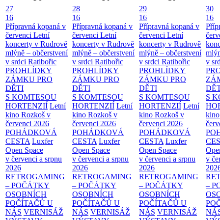
27
28
29
30
16
16
16
16
Přípravná kopaná v
Přípravná kopaná v
Přípravná kopaná v
Příp
červenci
Letní
červenci
Letní
červenci
Letní
červ
koncerty v Rudrově
koncerty v Rudrově
koncerty v Rudrově
konc
mlýně – občerstvení
mlýně – občerstvení
mlýně – občerstvení
mlýn
v srdci Ratibořic
v srdci Ratibořic
v srdci Ratibořic
v sr
PROHLÍDKY
PROHLÍDKY
PROHLÍDKY
PR
ZÁMKU PRO
ZÁMKU PRO
ZÁMKU PRO
ZÁ
DĚTI
DĚTI
DĚTI
DĚT
S KOMTESOU
S KOMTESOU
S KOMTESOU
S 
HORTENZIÍ
Letní
HORTENZIÍ
Letní
HORTENZIÍ
Letní
HOR
kino Rozkoš v
kino Rozkoš v
kino Rozkoš v
kino
červenci 2026
červenci 2026
červenci 2026
červ
POHÁDKOVÁ
POHÁDKOVÁ
POHÁDKOVÁ
PO
CESTA
Luxfer
CESTA
Luxfer
CESTA
Luxfer
CE
Open Space
Open Space
Open Space
Ope
v červenci a srpnu
v červenci a srpnu
v červenci a srpnu
v če
2026
2026
2026
202
RETROGAMING
RETROGAMING
RETROGAMING
RE
– POČÁTKY
– POČÁTKY
– POČÁTKY
– 
OSOBNÍCH
OSOBNÍCH
OSOBNÍCH
OS
POČÍTAČŮ U
POČÍTAČŮ U
POČÍTAČŮ U
PO
NÁS
VERNISÁŽ
NÁS
VERNISÁŽ
NÁS
VERNISÁŽ
NÁ