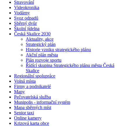
Stravování
Videokronika
Vodárny
Svoz odpadů
Sběrný dvůr
Školní jídelna
Česká Skalice 2030
Aktuality, akce
Strategický plán
Historie vzniku strategického plánu
Akční plán města
Plán rozvoje sportu
Řídící skupina Strategického plánu města Česká
Skalice
Regionální spolupráce
Volná místa
Firmy a podnikatelé
Mapy
Pečovatelská služba
Munipolis - informační systém
Mapa sběrných míst
Senior taxi
Online kamery
Krizová karta obce