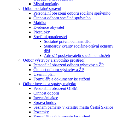
Místní poplatky
Odbor sociálně správní
Personální obsazení odboru sociálně správního
Činnost odboru sociálně správního
Matrika
Evidence obyvatel
Přestupky
Sociální poradenství
Sociálně právní ochrana dětí
Standardy kvality sociálně-právní ochrany
dětí
Adresář poskytovatelů sociálních služeb
Odbor výstavby a životního prostředí
Personální obsazení odboru výstavby a ŽP
Činnost odboru výstavby a ŽP
Územní plán
Formuláře a dokumenty ke stažení
Odbor investic a správy majetku
Personální obsazení OISM
Činnost odboru
Investiční akce
Správa budov
Seznam památek v katastru města Česká Skalice
Pozemky
Formuláře a dokumenty ke stažení