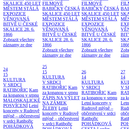
SKALICE 450 LET
FILMOVÉ
FILMOVÉ
FI
MĚSTEM
STÁLÁ
BABIČKY
ČESKÁ
BABIČKY
ČESKÁ
BA
EXPOZICE
SKALICE 450 LET
SKALICE 450 LET
SKA
VĚNOVANÁ
MĚSTEM
STÁLÁ
MĚSTEM
STÁLÁ
MĚ
BITVĚ U ČESKÉ
EXPOZICE
EXPOZICE
EX
SKALICE 28. 6.
VĚNOVANÁ
VĚNOVANÁ
VĚ
1866
BITVĚ U ČESKÉ
BITVĚ U ČESKÉ
BIT
Zobrazit všechny
SKALICE 28. 6.
SKALICE 28. 6.
SKA
záznamy ze dne
1866
1866
186
Zobrazit všechny
Zobrazit všechny
Zobr
záznamy ze dne
záznamy ze dne
zázn
25
24
15
26
27
15
KULTURA
14
14
KULTURA
V SRDCI
KULTURA
KU
V SRDCI
RATIBOŘIC
Kam
V SRDCI
V S
RATIBOŘIC
Kam
za kopanou v srpnu
RATIBOŘIC
Kam
RAT
za kopanou v srpnu
ZÁPIS NA VÝLET
za kopanou v srpnu
za k
MALOSKALICKÉ
NA ZÁMEK
Letní koncerty v
Letn
POSVÍCENÍ
Letní
ŽLEBY
Letní
Rudrově mlýně –
Rud
koncerty v Rudrově
koncerty v Rudrově
občerstvení v srdci
obče
mlýně – občerstvení
mlýně – občerstvení
Ratibořic
Rati
v srdci Ratibořic
v srdci Ratibořic
POHÁDKOVÁ
PO
POHÁDKOVÁ
POHÁDKOVÁ
CESTA
Luxfer
CE