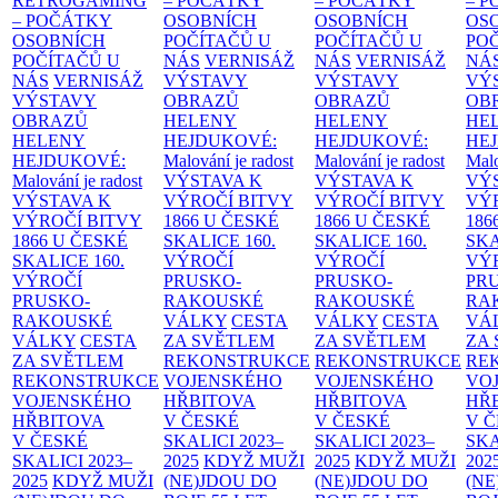
RETROGAMING
– POČÁTKY
– POČÁTKY
– 
– POČÁTKY
OSOBNÍCH
OSOBNÍCH
OS
OSOBNÍCH
POČÍTAČŮ U
POČÍTAČŮ U
PO
POČÍTAČŮ U
NÁS
VERNISÁŽ
NÁS
VERNISÁŽ
NÁ
NÁS
VERNISÁŽ
VÝSTAVY
VÝSTAVY
VÝ
VÝSTAVY
OBRAZŮ
OBRAZŮ
OB
OBRAZŮ
HELENY
HELENY
HE
HELENY
HEJDUKOVÉ:
HEJDUKOVÉ:
HE
HEJDUKOVÉ:
Malování je radost
Malování je radost
Malo
Malování je radost
VÝSTAVA K
VÝSTAVA K
VÝ
VÝSTAVA K
VÝROČÍ BITVY
VÝROČÍ BITVY
VÝ
VÝROČÍ BITVY
1866 U ČESKÉ
1866 U ČESKÉ
186
1866 U ČESKÉ
SKALICE
160.
SKALICE
160.
SK
SKALICE
160.
VÝROČÍ
VÝROČÍ
VÝ
VÝROČÍ
PRUSKO-
PRUSKO-
PR
PRUSKO-
RAKOUSKÉ
RAKOUSKÉ
RA
RAKOUSKÉ
VÁLKY
CESTA
VÁLKY
CESTA
VÁ
VÁLKY
CESTA
ZA SVĚTLEM
ZA SVĚTLEM
ZA
ZA SVĚTLEM
REKONSTRUKCE
REKONSTRUKCE
RE
REKONSTRUKCE
VOJENSKÉHO
VOJENSKÉHO
VO
VOJENSKÉHO
HŘBITOVA
HŘBITOVA
HŘ
HŘBITOVA
V ČESKÉ
V ČESKÉ
V 
V ČESKÉ
SKALICI 2023–
SKALICI 2023–
SKA
SKALICI 2023–
2025
KDYŽ MUŽI
2025
KDYŽ MUŽI
202
2025
KDYŽ MUŽI
(NE)JDOU DO
(NE)JDOU DO
(NE