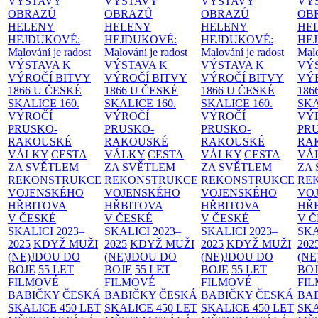
VÝSTAVY
VÝSTAVY
VÝSTAVY
VÝ
OBRAZŮ
OBRAZŮ
OBRAZŮ
OB
HELENY
HELENY
HELENY
HE
HEJDUKOVÉ:
HEJDUKOVÉ:
HEJDUKOVÉ:
HE
Malování je radost
Malování je radost
Malování je radost
Malo
VÝSTAVA K
VÝSTAVA K
VÝSTAVA K
VÝ
VÝROČÍ BITVY
VÝROČÍ BITVY
VÝROČÍ BITVY
VÝ
1866 U ČESKÉ
1866 U ČESKÉ
1866 U ČESKÉ
186
SKALICE
160.
SKALICE
160.
SKALICE
160.
SK
VÝROČÍ
VÝROČÍ
VÝROČÍ
VÝ
PRUSKO-
PRUSKO-
PRUSKO-
PR
RAKOUSKÉ
RAKOUSKÉ
RAKOUSKÉ
RA
VÁLKY
CESTA
VÁLKY
CESTA
VÁLKY
CESTA
VÁ
ZA SVĚTLEM
ZA SVĚTLEM
ZA SVĚTLEM
ZA
REKONSTRUKCE
REKONSTRUKCE
REKONSTRUKCE
RE
VOJENSKÉHO
VOJENSKÉHO
VOJENSKÉHO
VO
HŘBITOVA
HŘBITOVA
HŘBITOVA
HŘ
V ČESKÉ
V ČESKÉ
V ČESKÉ
V 
SKALICI 2023–
SKALICI 2023–
SKALICI 2023–
SKA
2025
KDYŽ MUŽI
2025
KDYŽ MUŽI
2025
KDYŽ MUŽI
202
(NE)JDOU DO
(NE)JDOU DO
(NE)JDOU DO
(NE
BOJE
55 LET
BOJE
55 LET
BOJE
55 LET
BO
FILMOVÉ
FILMOVÉ
FILMOVÉ
FI
BABIČKY
ČESKÁ
BABIČKY
ČESKÁ
BABIČKY
ČESKÁ
BA
SKALICE 450 LET
SKALICE 450 LET
SKALICE 450 LET
SKA