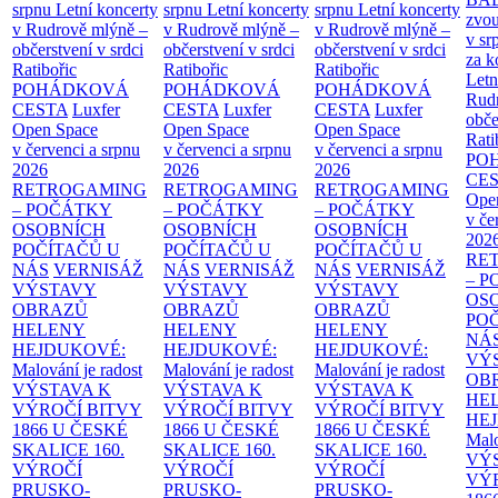
srpnu
Letní koncerty
srpnu
Letní koncerty
srpnu
Letní koncerty
zvou
v Rudrově mlýně –
v Rudrově mlýně –
v Rudrově mlýně –
v sr
občerstvení v srdci
občerstvení v srdci
občerstvení v srdci
za k
Ratibořic
Ratibořic
Ratibořic
Letn
POHÁDKOVÁ
POHÁDKOVÁ
POHÁDKOVÁ
Rud
CESTA
Luxfer
CESTA
Luxfer
CESTA
Luxfer
obče
Open Space
Open Space
Open Space
Rati
v červenci a srpnu
v červenci a srpnu
v červenci a srpnu
PO
2026
2026
2026
CE
RETROGAMING
RETROGAMING
RETROGAMING
Ope
– POČÁTKY
– POČÁTKY
– POČÁTKY
v če
OSOBNÍCH
OSOBNÍCH
OSOBNÍCH
202
POČÍTAČŮ U
POČÍTAČŮ U
POČÍTAČŮ U
RE
NÁS
VERNISÁŽ
NÁS
VERNISÁŽ
NÁS
VERNISÁŽ
– 
VÝSTAVY
VÝSTAVY
VÝSTAVY
OS
OBRAZŮ
OBRAZŮ
OBRAZŮ
PO
HELENY
HELENY
HELENY
NÁ
HEJDUKOVÉ:
HEJDUKOVÉ:
HEJDUKOVÉ:
VÝ
Malování je radost
Malování je radost
Malování je radost
OB
VÝSTAVA K
VÝSTAVA K
VÝSTAVA K
HE
VÝROČÍ BITVY
VÝROČÍ BITVY
VÝROČÍ BITVY
HE
1866 U ČESKÉ
1866 U ČESKÉ
1866 U ČESKÉ
Malo
SKALICE
160.
SKALICE
160.
SKALICE
160.
VÝ
VÝROČÍ
VÝROČÍ
VÝROČÍ
VÝ
PRUSKO-
PRUSKO-
PRUSKO-