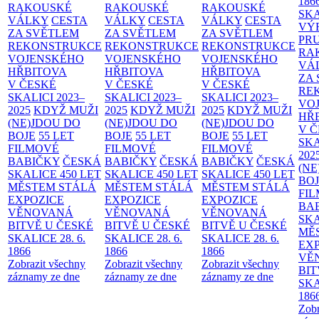
186
RAKOUSKÉ
RAKOUSKÉ
RAKOUSKÉ
SK
VÁLKY
CESTA
VÁLKY
CESTA
VÁLKY
CESTA
VÝ
ZA SVĚTLEM
ZA SVĚTLEM
ZA SVĚTLEM
PR
REKONSTRUKCE
REKONSTRUKCE
REKONSTRUKCE
RA
VOJENSKÉHO
VOJENSKÉHO
VOJENSKÉHO
VÁ
HŘBITOVA
HŘBITOVA
HŘBITOVA
ZA
V ČESKÉ
V ČESKÉ
V ČESKÉ
RE
SKALICI 2023–
SKALICI 2023–
SKALICI 2023–
VO
2025
KDYŽ MUŽI
2025
KDYŽ MUŽI
2025
KDYŽ MUŽI
HŘ
(NE)JDOU DO
(NE)JDOU DO
(NE)JDOU DO
V 
BOJE
55 LET
BOJE
55 LET
BOJE
55 LET
SKA
FILMOVÉ
FILMOVÉ
FILMOVÉ
202
BABIČKY
ČESKÁ
BABIČKY
ČESKÁ
BABIČKY
ČESKÁ
(NE
SKALICE 450 LET
SKALICE 450 LET
SKALICE 450 LET
BO
MĚSTEM
STÁLÁ
MĚSTEM
STÁLÁ
MĚSTEM
STÁLÁ
FI
EXPOZICE
EXPOZICE
EXPOZICE
BA
VĚNOVANÁ
VĚNOVANÁ
VĚNOVANÁ
SKA
BITVĚ U ČESKÉ
BITVĚ U ČESKÉ
BITVĚ U ČESKÉ
MĚ
SKALICE 28. 6.
SKALICE 28. 6.
SKALICE 28. 6.
EX
1866
1866
1866
VĚ
Zobrazit všechny
Zobrazit všechny
Zobrazit všechny
BIT
záznamy ze dne
záznamy ze dne
záznamy ze dne
SKA
186
Zobr