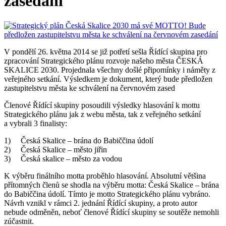
zasedání
V pondělí 26. května 2014 se již potřetí sešla Řídící skupina pro
zpracování Strategického plánu rozvoje našeho města ČESKÁ
SKALICE 2030. Projednala všechny došlé připomínky i náměty z
veřejného setkání. Výsledkem je dokument, který bude předložen
zastupitelstvu města ke schválení na červnovém zased
Členové Řídící skupiny posoudili výsledky hlasování k mottu
Strategického plánu jak z webu města, tak z veřejného setkání
a vybrali 3 finalisty:
1) Česká Skalice – brána do Babiččina údolí
2) Česká Skalice – město jiřin
3) Česká skalice – město za vodou
K výběru finálního motta proběhlo hlasování. Absolutní většina
přítomných členů se shodla na výběru motta: Česká Skalice – brána
do Babiččina údolí. Tímto je motto Strategického plánu vybráno.
Návrh vznikl v rámci 2. jednání Řídící skupiny, a proto autor
nebude odměněn, neboť členové Řídící skupiny se soutěže nemohli
zúčastnit.