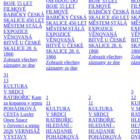
(NE)JDOU DO
BOJE
55 LET
BO
BOJE
55 LET
BOJE
55 LET
FILMOVÉ
FI
FILMOVÉ
FILMOVÉ
BABIČKY
ČESKÁ
BA
BABIČKY
ČESKÁ
BABIČKY
ČESKÁ
SKALICE 450 LET
SKA
SKALICE 450 LET
SKALICE 450 LET
MĚSTEM
STÁLÁ
MĚ
MĚSTEM
STÁLÁ
MĚSTEM
STÁLÁ
EXPOZICE
EX
EXPOZICE
EXPOZICE
VĚNOVANÁ
VĚ
VĚNOVANÁ
VĚNOVANÁ
BITVĚ U ČESKÉ
BIT
BITVĚ U ČESKÉ
BITVĚ U ČESKÉ
SKALICE 28. 6.
SKA
SKALICE 28. 6.
SKALICE 28. 6.
1866
186
1866
1866
Zobrazit všechny
Zobr
Zobrazit všechny
Zobrazit všechny
záznamy ze dne
zázn
záznamy ze dne
záznamy ze dne
31
13
KULTURA
V SRDCI
3
RATIBOŘIC
Kam
1
2
12
za kopanou v srpnu
11
11
KU
POHÁDKOVÁ
KULTURA
KULTURA
V S
CESTA
Luxfer
V SRDCI
V SRDCI
RAT
Open Space
RATIBOŘIC
RATIBOŘIC
HLE
v červenci a srpnu
HLEDÁNÍ –
HLEDÁNÍ –
HĽ
2026
VERNISÁŽ
HĽADANIE
HĽADANIE
OT
VÝSTAVY
POHÁDKOVÁ
POHÁDKOVÁ
DV