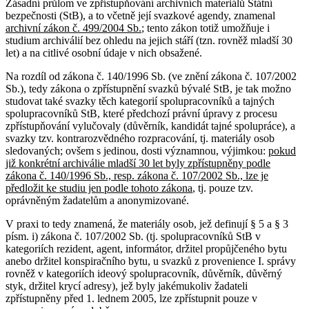
Zásadní průlom ve zpřístupňování archivních materiálů Státní
bezpečnosti (StB), a to včetně její svazkové agendy, znamenal
archivní zákon č. 499/2004 Sb.
; tento zákon totiž umožňuje i
studium archiválií bez ohledu na jejich stáří (tzn. rovněž mladší 30
let) a na citlivé osobní údaje v nich obsažené.
Na rozdíl od zákona č. 140/1996 Sb. (ve znění zákona č. 107/2002
Sb.), tedy zákona o zpřístupnění svazků bývalé StB, je tak možno
studovat také svazky těch kategorií spolupracovníků a tajných
spolupracovníků StB, které předchozí právní úpravy z procesu
zpřístupňování vylučovaly (důvěrník, kandidát tajné spolupráce), a
svazky tzv. kontrarozvědného rozpracování, tj. materiály osob
sledovaných; ovšem s jedinou, dosti významnou, výjimkou:
pokud
již konkrétní archiválie mladší 30 let byly zpřístupněny podle
zákona č. 140/1996 Sb., resp. zákona č. 107/2002 Sb., lze je
předložit ke studiu jen podle tohoto zákona
, tj. pouze tzv.
oprávněným žadatelům a anonymizované.
V praxi to tedy znamená, že materiály osob, jež definují § 5 a § 3
písm. i) zákona č. 107/2002 Sb. (tj. spolupracovníků StB v
kategoriích rezident, agent, informátor, držitel propůjčeného bytu
anebo držitel konspiračního bytu, u svazků z provenience I. správy
rovněž v kategoriích ideový spolupracovník, důvěrník, důvěrný
styk, držitel krycí adresy), jež byly jakémukoliv žadateli
zpřístupněny před 1. lednem 2005, lze zpřístupnit pouze v