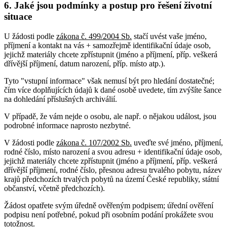
6. Jaké jsou podmínky a postup pro řešení životní
situace
U žádosti podle
zákona č. 499/2004 Sb.
stačí uvést vaše jméno,
příjmení a kontakt na vás + samozřejmě identifikační údaje osob,
jejichž materiály chcete zpřístupnit (jméno a příjmení, příp. veškerá
dřívější příjmení, datum narození, příp. místo atp.).
Tyto "vstupní informace" však nemusí být pro hledání dostatečné;
čím více doplňujících údajů k dané osobě uvedete, tím zvýšíte šance
na dohledání příslušných archiválií.
V případě, že vám nejde o osobu, ale např. o nějakou událost, jsou
podrobné informace naprosto nezbytné.
V žádosti podle
zákona č. 107/2002 Sb.
uveďte své jméno, příjmení,
rodné číslo, místo narození a svou adresu + identifikační údaje osob,
jejichž materiály chcete zpřístupnit (jméno a příjmení, příp. veškerá
dřívější příjmení, rodné číslo, přesnou adresu trvalého pobytu, název
krajů předchozích trvalých pobytů na území České republiky, státní
občanství, včetně předchozích).
Žádost opatřete svým úředně ověřeným podpisem; úřední ověření
podpisu není potřebné, pokud při osobním podání prokážete svou
totožnost.