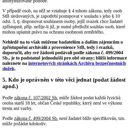
anonymizované podobě.
V případě osob, na něž se vztahuje § 4 tohoto zákona, tedy osob
StB sledovaných, je zapotřebí postupovat v souladu s jeho § 10
odst. 3, tj. disponovat souhlasem osoby, jejíž svazek chce žadatel
zpřístupnit, příp. nežije-li již, je nutné předložit souhlas osob, které
mohou uplatnit právo na ochranu osobnosti zemřelého.
Nehledě na to však můžeme badatelům a dalším zájemcům o
zpřístupnění archiválií z provenience StB, tedy i svazků,
doporučit, aby své žádosti podávali podle zákona č. 499/2004
Sb., je to podstatně jednodušší pro obě strany; bližší informace
naleznete na
internetových stránkách Archivu bezpečnostních
složek
.
5. Kdo je oprávněn v této věci jednat (podat žádost
apod.)
Podle
zákona č. 107/2002 Sb.
může žádost podat každá fyzická
osoba starší 18 let, občan České republiky, který není ve výkonu
trestu ani vazby.
Podle
zákona č. 499/2004 Sb.
není žadatel blíže specifikován, tzn.
může požádat kdokoliv.