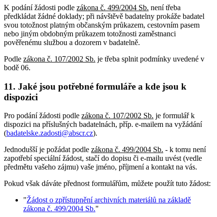
K podání žádosti podle
zákona č. 499/2004 Sb.
není třeba
předkládat žádné doklady; při návštěvě badatelny prokáže badatel
svou totožnost platným občanským průkazem, cestovním pasem
nebo jiným obdobným průkazem totožnosti zaměstnanci
pověřenému službou a dozorem v badatelně.
Podle
zákona č. 107/2002 Sb.
je třeba splnit podmínky uvedené v
bodě 06.
11. Jaké jsou potřebné formuláře a kde jsou k
dispozici
Pro podání žádosti podle
zákona č. 107/2002 Sb.
je formulář k
dispozici na příslušných badatelnách, příp. e-mailem na vyžádání
(
badatelske.zadosti@abscr.cz
).
Jednodušší je požádat podle
zákona č. 499/2004 Sb.
- k tomu není
zapotřebí speciální žádost, stačí do dopisu či e-mailu uvést (vedle
předmětu vašeho zájmu) vaše jméno, příjmení a kontakt na vás.
Pokud však dáváte přednost formulářům, můžete použít tuto žádost:
"
Žádost o zpřístupnění archivních materiálů na základě
zákona č. 499/2004 Sb.
"