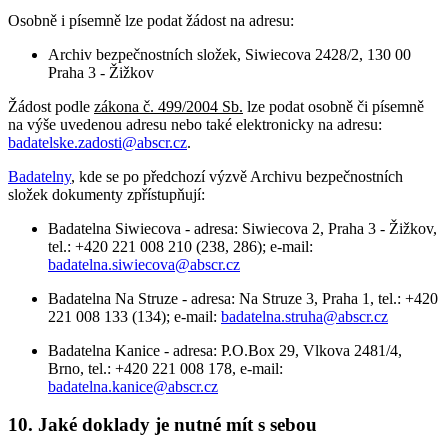
Osobně i písemně lze podat žádost na adresu:
Archiv bezpečnostních složek, Siwiecova 2428/2, 130 00
Praha 3 - Žižkov
Žádost podle
zákona č. 499/2004 Sb.
lze podat osobně či písemně
na výše uvedenou adresu nebo také elektronicky na adresu:
badatelske.zadosti@abscr.cz
.
Badatelny
, kde se po předchozí výzvě Archivu bezpečnostních
složek dokumenty zpřístupňují:
Badatelna Siwiecova - adresa: Siwiecova 2, Praha 3 - Žižkov,
tel.: +420 221 008 210 (238, 286); e-mail:
badatelna.siwiecova@abscr.cz
Badatelna Na Struze - adresa: Na Struze 3, Praha 1, tel.: +420
221 008 133 (134); e-mail:
badatelna.struha@abscr.cz
Badatelna Kanice - adresa: P.O.Box 29, Vlkova 2481/4,
Brno, tel.: +420 221 008 178, e-mail:
badatelna.kanice@abscr.cz
10. Jaké doklady je nutné mít s sebou