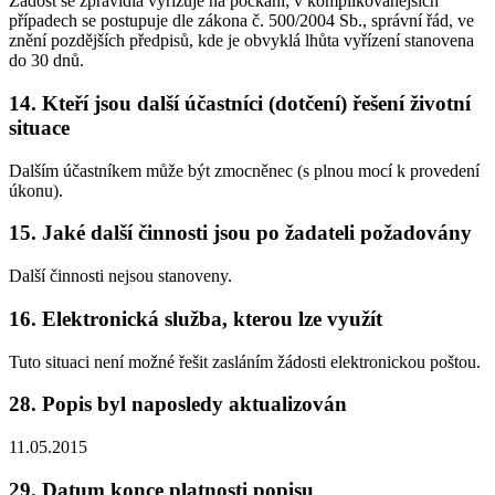
Žádost se zpravidla vyřizuje na počkání; v komplikovanějších
případech se postupuje dle zákona č. 500/2004 Sb., správní řád, ve
znění pozdějších předpisů, kde je obvyklá lhůta vyřízení stanovena
do 30 dnů.
14. Kteří jsou další účastníci (dotčení) řešení životní
situace
Dalším účastníkem může být zmocněnec (s plnou mocí k provedení
úkonu).
15. Jaké další činnosti jsou po žadateli požadovány
Další činnosti nejsou stanoveny.
16. Elektronická služba, kterou lze využít
Tuto situaci není možné řešit zasláním žádosti elektronickou poštou.
28. Popis byl naposledy aktualizován
11.05.2015
29. Datum konce platnosti popisu