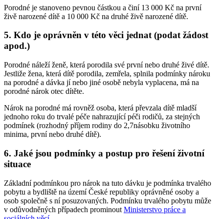
Porodné je stanoveno pevnou částkou a činí 13 000 Kč na první
živě narozené dítě a 10 000 Kč na druhé živě narozené dítě.
5. Kdo je oprávněn v této věci jednat (podat žádost
apod.)
Porodné náleží ženě, která porodila své první nebo druhé živé dítě.
Jestliže žena, která dítě porodila, zemřela, splnila podmínky nároku
na porodné a dávka jí nebo jiné osobě nebyla vyplacena, má na
porodné nárok otec dítěte.
Nárok na porodné má rovněž osoba, která převzala dítě mladší
jednoho roku do trvalé péče nahrazující péči rodičů, za stejných
podmínek (rozhodný příjem rodiny do 2,7násobku životního
minima, první nebo druhé dítě).
6. Jaké jsou podmínky a postup pro řešení životní
situace
Základní podmínkou pro nárok na tuto dávku je podmínka trvalého
pobytu a bydliště na území České republiky oprávněné osoby a
osob společně s ní posuzovaných. Podmínku trvalého pobytu může
v odůvodněných případech prominout
Ministerstvo práce a
sociálních věcí
.