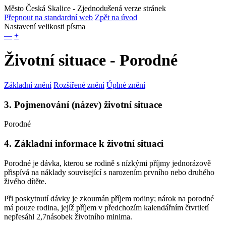
Město Česká Skalice
- Zjednodušená verze stránek
Přepnout na standardní web
Zpět na úvod
Nastavení velikosti písma
—
+
Životní situace - Porodné
Základní znění
Rozšířené znění
Úplné znění
3. Pojmenování (název) životní situace
Porodné
4. Základní informace k životní situaci
Porodné je dávka, kterou se rodině s nízkými příjmy jednorázově
přispívá na náklady související s narozením prvního nebo druhého
živého dítěte.
Při poskytnutí dávky je zkoumán příjem rodiny; nárok na porodné
má pouze rodina, jejíž příjem v předchozím kalendářním čtvrtletí
nepřesáhl 2,7násobek životního minima.