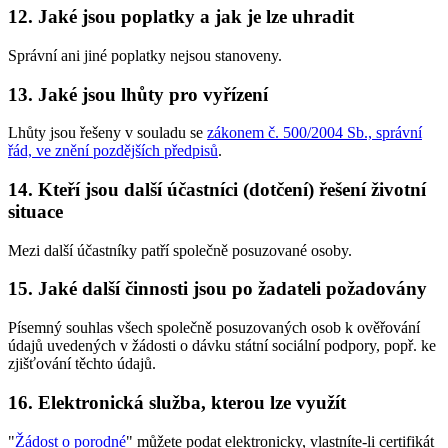
12. Jaké jsou poplatky a jak je lze uhradit
Správní ani jiné poplatky nejsou stanoveny.
13. Jaké jsou lhůty pro vyřízení
Lhůty jsou řešeny v souladu se
zákonem č. 500/2004 Sb., správní
řád, ve znění pozdějších předpisů
.
14. Kteří jsou další účastníci (dotčení) řešení životní
situace
Mezi další účastníky patří společně posuzované osoby.
15. Jaké další činnosti jsou po žadateli požadovány
Písemný souhlas všech společně posuzovaných osob k ověřování
údajů uvedených v žádosti o dávku státní sociální podpory, popř. ke
zjišťování těchto údajů.
16. Elektronická služba, kterou lze využít
"
Žádost o porodné
" můžete podat elektronicky, vlastníte-li certifikát