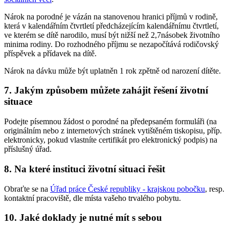
Nárok na porodné je vázán na stanovenou hranici příjmů v rodině,
která v kalendářním čtvrtletí předcházejícím kalendářnímu čtvrtletí,
ve kterém se dítě narodilo, musí být nižší než 2,7násobek životního
minima rodiny. Do rozhodného příjmu se nezapočítává rodičovský
příspěvek a přídavek na dítě.
Nárok na dávku může být uplatněn 1 rok zpětně od narození dítěte.
7. Jakým způsobem můžete zahájit řešení životní
situace
Podejte písemnou žádost o porodné na předepsaném formuláři (na
originálním nebo z internetových stránek vytištěném tiskopisu, příp.
elektronicky, pokud vlastníte certifikát pro elektronický podpis) na
příslušný úřad.
8. Na které instituci životní situaci řešit
Obraťte se na
Úřad práce České republiky - krajskou pobočku
, resp.
kontaktní pracoviště, dle místa vašeho trvalého pobytu.
10. Jaké doklady je nutné mít s sebou