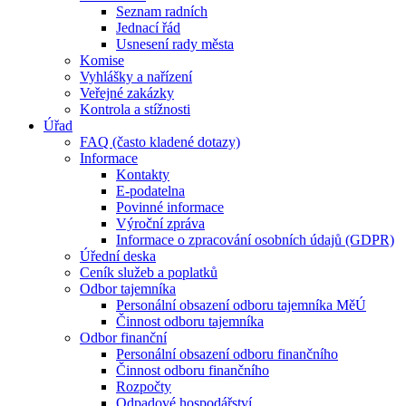
Seznam radních
Jednací řád
Usnesení rady města
Komise
Vyhlášky a nařízení
Veřejné zakázky
Kontrola a stížnosti
Úřad
FAQ (často kladené dotazy)
Informace
Kontakty
E-podatelna
Povinné informace
Výroční zpráva
Informace o zpracování osobních údajů (GDPR)
Úřední deska
Ceník služeb a poplatků
Odbor tajemníka
Personální obsazení odboru tajemníka MěÚ
Činnost odboru tajemníka
Odbor finanční
Personální obsazení odboru finančního
Činnost odboru finančního
Rozpočty
Odpadové hospodářství