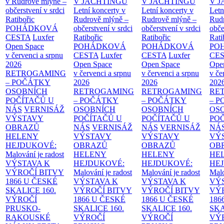
v Rudrově mlýně –
V JACHTINGU
V JACHTINGU
V 
občerstvení v srdci
Letní koncerty v
Letní koncerty v
Letn
Ratibořic
Rudrově mlýně –
Rudrově mlýně –
Rud
POHÁDKOVÁ
občerstvení v srdci
občerstvení v srdci
obče
CESTA
Luxfer
Ratibořic
Ratibořic
Rati
Open Space
POHÁDKOVÁ
POHÁDKOVÁ
PO
v červenci a srpnu
CESTA
Luxfer
CESTA
Luxfer
CE
2026
Open Space
Open Space
Ope
RETROGAMING
v červenci a srpnu
v červenci a srpnu
v če
– POČÁTKY
2026
2026
202
OSOBNÍCH
RETROGAMING
RETROGAMING
RE
POČÍTAČŮ U
– POČÁTKY
– POČÁTKY
– 
NÁS
VERNISÁŽ
OSOBNÍCH
OSOBNÍCH
OS
VÝSTAVY
POČÍTAČŮ U
POČÍTAČŮ U
PO
OBRAZŮ
NÁS
VERNISÁŽ
NÁS
VERNISÁŽ
NÁ
HELENY
VÝSTAVY
VÝSTAVY
VÝ
HEJDUKOVÉ:
OBRAZŮ
OBRAZŮ
OB
Malování je radost
HELENY
HELENY
HE
VÝSTAVA K
HEJDUKOVÉ:
HEJDUKOVÉ:
HE
VÝROČÍ BITVY
Malování je radost
Malování je radost
Malo
1866 U ČESKÉ
VÝSTAVA K
VÝSTAVA K
VÝ
SKALICE
160.
VÝROČÍ BITVY
VÝROČÍ BITVY
VÝ
VÝROČÍ
1866 U ČESKÉ
1866 U ČESKÉ
186
PRUSKO-
SKALICE
160.
SKALICE
160.
SK
RAKOUSKÉ
VÝROČÍ
VÝROČÍ
VÝ