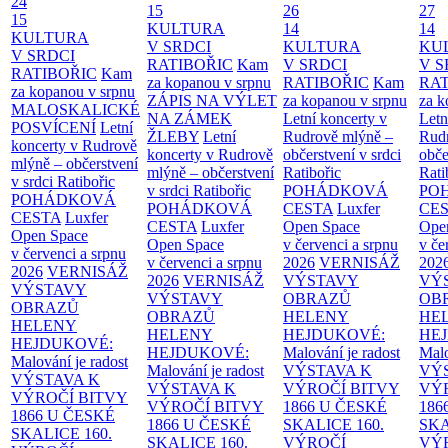
24
15
26
27
15
KULTURA
14
14
KULTURA
V SRDCI
KULTURA
KU
V SRDCI
RATIBOŘIC
Kam
V SRDCI
V S
RATIBOŘIC
Kam
za kopanou v srpnu
RATIBOŘIC
Kam
RAT
za kopanou v srpnu
ZÁPIS NA VÝLET
za kopanou v srpnu
za k
MALOSKALICKÉ
NA ZÁMEK
Letní koncerty v
Letn
POSVÍCENÍ
Letní
ŽLEBY
Letní
Rudrově mlýně –
Rud
koncerty v Rudrově
koncerty v Rudrově
občerstvení v srdci
obče
mlýně – občerstvení
mlýně – občerstvení
Ratibořic
Rati
v srdci Ratibořic
v srdci Ratibořic
POHÁDKOVÁ
PO
POHÁDKOVÁ
POHÁDKOVÁ
CESTA
Luxfer
CE
CESTA
Luxfer
CESTA
Luxfer
Open Space
Ope
Open Space
Open Space
v červenci a srpnu
v če
v červenci a srpnu
v červenci a srpnu
2026
VERNISÁŽ
202
2026
VERNISÁŽ
2026
VERNISÁŽ
VÝSTAVY
VÝ
VÝSTAVY
VÝSTAVY
OBRAZŮ
OB
OBRAZŮ
OBRAZŮ
HELENY
HE
HELENY
HELENY
HEJDUKOVÉ:
HE
HEJDUKOVÉ:
HEJDUKOVÉ:
Malování je radost
Malo
Malování je radost
Malování je radost
VÝSTAVA K
VÝ
VÝSTAVA K
VÝSTAVA K
VÝROČÍ BITVY
VÝ
VÝROČÍ BITVY
VÝROČÍ BITVY
1866 U ČESKÉ
186
1866 U ČESKÉ
1866 U ČESKÉ
SKALICE
160.
SK
SKALICE
160.
SKALICE
160.
VÝROČÍ
VÝ