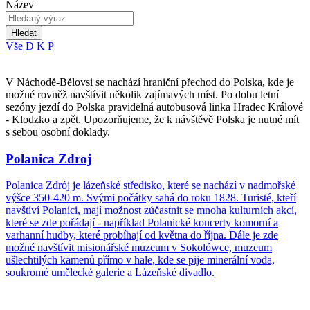
Název
Hledat
Vše
D
K
P
V Náchodě-Bělovsi se nachází hraniční přechod do Polska, kde je
možné rovněž navštívit několik zajímavých míst. Po dobu letní
sezóny jezdí do Polska pravidelná autobusová linka Hradec Králové
- Klodzko a zpět. Upozorňujeme, že k návštěvě Polska je nutné mít
s sebou osobní doklady.
Polanica Zdroj
Polanica Zdrój je lázeňské středisko, které se nachází v nadmořské
výšce 350-420 m. Svými počátky sahá do roku 1828. Turisté, kteří
navštíví Polanici, mají možnost zúčastnit se mnoha kulturních akcí,
které se zde pořádají - například Polanické koncerty komorní a
varhanní hudby, které probíhají od května do října. Dále je zde
možné navštívit misionářské muzeum v Sokolówce, muzeum
ušlechtilých kamenů přímo v hale, kde se pije minerální voda,
soukromé umělecké galerie a Lázeňské divadlo.