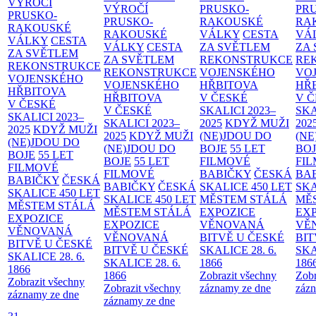
VÝROČÍ
VÝROČÍ
PRUSKO-
PR
PRUSKO-
PRUSKO-
RAKOUSKÉ
RA
RAKOUSKÉ
RAKOUSKÉ
VÁLKY
CESTA
VÁ
VÁLKY
CESTA
VÁLKY
CESTA
ZA SVĚTLEM
ZA
ZA SVĚTLEM
ZA SVĚTLEM
REKONSTRUKCE
RE
REKONSTRUKCE
REKONSTRUKCE
VOJENSKÉHO
VO
VOJENSKÉHO
VOJENSKÉHO
HŘBITOVA
HŘ
HŘBITOVA
HŘBITOVA
V ČESKÉ
V 
V ČESKÉ
V ČESKÉ
SKALICI 2023–
SKA
SKALICI 2023–
SKALICI 2023–
2025
KDYŽ MUŽI
202
2025
KDYŽ MUŽI
2025
KDYŽ MUŽI
(NE)JDOU DO
(NE
(NE)JDOU DO
(NE)JDOU DO
BOJE
55 LET
BO
BOJE
55 LET
BOJE
55 LET
FILMOVÉ
FI
FILMOVÉ
FILMOVÉ
BABIČKY
ČESKÁ
BA
BABIČKY
ČESKÁ
BABIČKY
ČESKÁ
SKALICE 450 LET
SKA
SKALICE 450 LET
SKALICE 450 LET
MĚSTEM
STÁLÁ
MĚ
MĚSTEM
STÁLÁ
MĚSTEM
STÁLÁ
EXPOZICE
EX
EXPOZICE
EXPOZICE
VĚNOVANÁ
VĚ
VĚNOVANÁ
VĚNOVANÁ
BITVĚ U ČESKÉ
BIT
BITVĚ U ČESKÉ
BITVĚ U ČESKÉ
SKALICE 28. 6.
SKA
SKALICE 28. 6.
SKALICE 28. 6.
1866
186
1866
1866
Zobrazit všechny
Zobr
Zobrazit všechny
Zobrazit všechny
záznamy ze dne
zázn
záznamy ze dne
záznamy ze dne