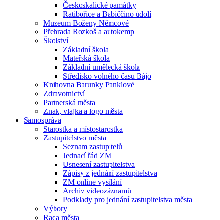
Českoskalické památky
Ratibořice a Babiččino údolí
Muzeum Boženy Němcové
Přehrada Rozkoš a autokemp
Školství
Základní škola
Mateřská škola
Základní umělecká škola
Středisko volného času Bájo
Knihovna Barunky Panklové
Zdravotnictví
Partnerská města
Znak, vlajka a logo města
Samospráva
Starostka a místostarostka
Zastupitelstvo města
Seznam zastupitelů
Jednací řád ZM
Usnesení zastupitelstva
Zápisy z jednání zastupitelstva
ZM online vysílání
Archiv videozáznamů
Podklady pro jednání zastupitelstva města
Výbory
Rada města