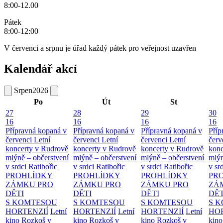
8:00-12.00
Pátek
8:00-12:00
V červenci a srpnu je úřad každý pátek pro veřejnost uzavřen
Kalendář akcí
Srpen
2026
Po
Út
St
27
28
29
30
16
16
16
16
Přípravná kopaná v
Přípravná kopaná v
Přípravná kopaná v
Příp
červenci
Letní
červenci
Letní
červenci
Letní
červ
koncerty v Rudrově
koncerty v Rudrově
koncerty v Rudrově
konc
mlýně – občerstvení
mlýně – občerstvení
mlýně – občerstvení
mlýn
v srdci Ratibořic
v srdci Ratibořic
v srdci Ratibořic
v sr
PROHLÍDKY
PROHLÍDKY
PROHLÍDKY
PR
ZÁMKU PRO
ZÁMKU PRO
ZÁMKU PRO
ZÁ
DĚTI
DĚTI
DĚTI
DĚT
S KOMTESOU
S KOMTESOU
S KOMTESOU
S 
HORTENZIÍ
Letní
HORTENZIÍ
Letní
HORTENZIÍ
Letní
HOR
kino Rozkoš v
kino Rozkoš v
kino Rozkoš v
kino