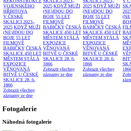
REKONSTRUKCE
SKALICI 2023–
SKALICI 2023–
V 
VOJENSKÉHO
2025
KDYŽ MUŽI
2025
KDYŽ MUŽI
SKA
HŘBITOVA
(NE)JDOU DO
(NE)JDOU DO
202
V ČESKÉ
BOJE
55 LET
BOJE
55 LET
(NE
SKALICI 2023–
FILMOVÉ
FILMOVÉ
BO
2025
KDYŽ MUŽI
BABIČKY
ČESKÁ
BABIČKY
ČESKÁ
FI
(NE)JDOU DO
SKALICE 450 LET
SKALICE 450 LET
BA
BOJE
55 LET
MĚSTEM
STÁLÁ
MĚSTEM
STÁLÁ
SKA
FILMOVÉ
EXPOZICE
EXPOZICE
MĚ
BABIČKY
ČESKÁ
VĚNOVANÁ
VĚNOVANÁ
EX
SKALICE 450 LET
BITVĚ U ČESKÉ
BITVĚ U ČESKÉ
VĚ
MĚSTEM
STÁLÁ
SKALICE 28. 6.
SKALICE 28. 6.
BIT
EXPOZICE
1866
1866
SKA
VĚNOVANÁ
Zobrazit všechny
Zobrazit všechny
186
BITVĚ U ČESKÉ
záznamy ze dne
záznamy ze dne
Zobr
SKALICE 28. 6.
zázn
1866
Zobrazit všechny
záznamy ze dne
Fotogalerie
Náhodná fotogalerie