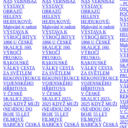
NÁS
VERNISÁŽ
NÁS
VERNISÁŽ
NÁS
VERNISÁŽ
– 
VÝSTAVY
VÝSTAVY
VÝSTAVY
OS
OBRAZŮ
OBRAZŮ
OBRAZŮ
PO
HELENY
HELENY
HELENY
NÁ
HEJDUKOVÉ:
HEJDUKOVÉ:
HEJDUKOVÉ:
VÝ
Malování je radost
Malování je radost
Malování je radost
OB
VÝSTAVA K
VÝSTAVA K
VÝSTAVA K
HE
VÝROČÍ BITVY
VÝROČÍ BITVY
VÝROČÍ BITVY
HE
1866 U ČESKÉ
1866 U ČESKÉ
1866 U ČESKÉ
Malo
SKALICE
160.
SKALICE
160.
SKALICE
160.
VÝ
VÝROČÍ
VÝROČÍ
VÝROČÍ
VÝ
PRUSKO-
PRUSKO-
PRUSKO-
186
RAKOUSKÉ
RAKOUSKÉ
RAKOUSKÉ
SK
VÁLKY
CESTA
VÁLKY
CESTA
VÁLKY
CESTA
VÝ
ZA SVĚTLEM
ZA SVĚTLEM
ZA SVĚTLEM
PR
REKONSTRUKCE
REKONSTRUKCE
REKONSTRUKCE
RA
VOJENSKÉHO
VOJENSKÉHO
VOJENSKÉHO
VÁ
HŘBITOVA
HŘBITOVA
HŘBITOVA
ZA
V ČESKÉ
V ČESKÉ
V ČESKÉ
RE
SKALICI 2023–
SKALICI 2023–
SKALICI 2023–
VO
2025
KDYŽ MUŽI
2025
KDYŽ MUŽI
2025
KDYŽ MUŽI
HŘ
(NE)JDOU DO
(NE)JDOU DO
(NE)JDOU DO
V 
BOJE
55 LET
BOJE
55 LET
BOJE
55 LET
SKA
FILMOVÉ
FILMOVÉ
FILMOVÉ
202
BABIČKY
ČESKÁ
BABIČKY
ČESKÁ
BABIČKY
ČESKÁ
(NE