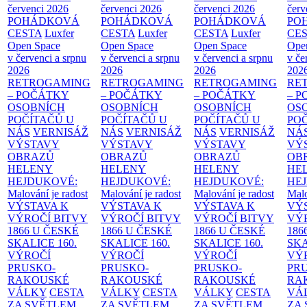
červenci 2026
červenci 2026
červenci 2026
červ
POHÁDKOVÁ
POHÁDKOVÁ
POHÁDKOVÁ
PO
CESTA
Luxfer
CESTA
Luxfer
CESTA
Luxfer
CE
Open Space
Open Space
Open Space
Ope
v červenci a srpnu
v červenci a srpnu
v červenci a srpnu
v če
2026
2026
2026
202
RETROGAMING
RETROGAMING
RETROGAMING
RE
– POČÁTKY
– POČÁTKY
– POČÁTKY
– 
OSOBNÍCH
OSOBNÍCH
OSOBNÍCH
OS
POČÍTAČŮ U
POČÍTAČŮ U
POČÍTAČŮ U
PO
NÁS
VERNISÁŽ
NÁS
VERNISÁŽ
NÁS
VERNISÁŽ
NÁ
VÝSTAVY
VÝSTAVY
VÝSTAVY
VÝ
OBRAZŮ
OBRAZŮ
OBRAZŮ
OB
HELENY
HELENY
HELENY
HE
HEJDUKOVÉ:
HEJDUKOVÉ:
HEJDUKOVÉ:
HE
Malování je radost
Malování je radost
Malování je radost
Malo
VÝSTAVA K
VÝSTAVA K
VÝSTAVA K
VÝ
VÝROČÍ BITVY
VÝROČÍ BITVY
VÝROČÍ BITVY
VÝ
1866 U ČESKÉ
1866 U ČESKÉ
1866 U ČESKÉ
186
SKALICE
160.
SKALICE
160.
SKALICE
160.
SK
VÝROČÍ
VÝROČÍ
VÝROČÍ
VÝ
PRUSKO-
PRUSKO-
PRUSKO-
PR
RAKOUSKÉ
RAKOUSKÉ
RAKOUSKÉ
RA
VÁLKY
CESTA
VÁLKY
CESTA
VÁLKY
CESTA
VÁ
ZA SVĚTLEM
ZA SVĚTLEM
ZA SVĚTLEM
ZA