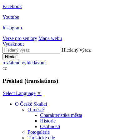
Facebook
Youtube
Instagram
Verze pro seniory
Mapa webu
Vytisknout
Hledaný výraz
Hledat
rozšířené vyhledávání
cz
Překlad (translations)
Select Language
▼
O České Skalici
O městě
Charakteristika města
Historie
Osobnosti
Fotogalerie
Turistické cíle