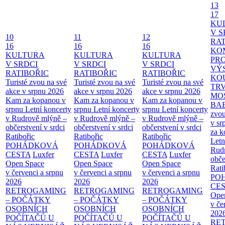
13
17
KU
V S
10
11
12
RAT
16
16
16
KO
KULTURA
KULTURA
KULTURA
PR
V SRDCI
V SRDCI
V SRDCI
VÝ
RATIBOŘIC
RATIBOŘIC
RATIBOŘIC
KO
Turisté zvou na své
Turisté zvou na své
Turisté zvou na své
TR
akce v srpnu 2026
akce v srpnu 2026
akce v srpnu 2026
MO
Kam za kopanou v
Kam za kopanou v
Kam za kopanou v
BA
srpnu
Letní koncerty
srpnu
Letní koncerty
srpnu
Letní koncerty
zvou
v Rudrově mlýně –
v Rudrově mlýně –
v Rudrově mlýně –
v sr
občerstvení v srdci
občerstvení v srdci
občerstvení v srdci
za k
Ratibořic
Ratibořic
Ratibořic
Letn
POHÁDKOVÁ
POHÁDKOVÁ
POHÁDKOVÁ
Rud
CESTA
Luxfer
CESTA
Luxfer
CESTA
Luxfer
obče
Open Space
Open Space
Open Space
Rati
v červenci a srpnu
v červenci a srpnu
v červenci a srpnu
PO
2026
2026
2026
CE
RETROGAMING
RETROGAMING
RETROGAMING
Ope
– POČÁTKY
– POČÁTKY
– POČÁTKY
v če
OSOBNÍCH
OSOBNÍCH
OSOBNÍCH
202
POČÍTAČŮ U
POČÍTAČŮ U
POČÍTAČŮ U
RE