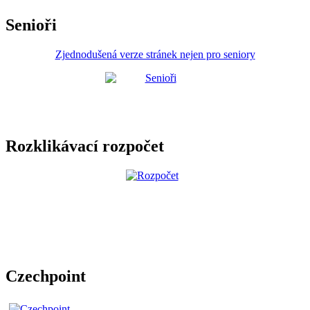
Senioři
Zjednodušená verze stránek nejen pro seniory
Rozklikávací rozpočet
Czechpoint