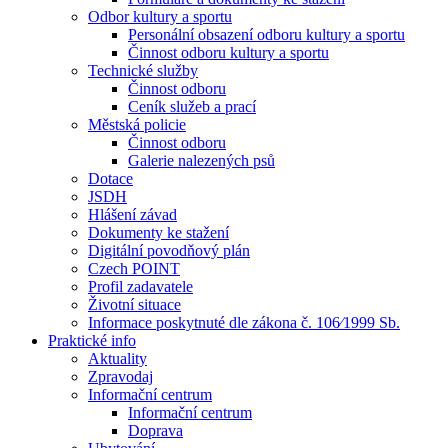
Odbor kultury a sportu
Personální obsazení odboru kultury a sportu
Činnost odboru kultury a sportu
Technické služby
Činnost odboru
Ceník služeb a prací
Městská policie
Činnost odboru
Galerie nalezených psů
Dotace
JSDH
Hlášení závad
Dokumenty ke stažení
Digitální povodňový plán
Czech POINT
Profil zadavatele
Životní situace
Informace poskytnuté dle zákona č. 106⁄1999 Sb.
Praktické info
Aktuality
Zpravodaj
Informační centrum
Informační centrum
Doprava