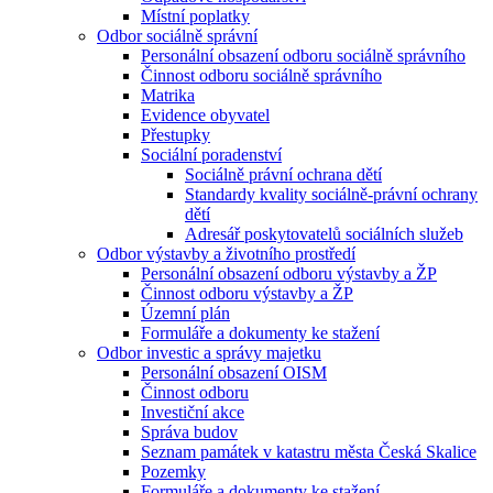
Místní poplatky
Odbor sociálně správní
Personální obsazení odboru sociálně správního
Činnost odboru sociálně správního
Matrika
Evidence obyvatel
Přestupky
Sociální poradenství
Sociálně právní ochrana dětí
Standardy kvality sociálně-právní ochrany
dětí
Adresář poskytovatelů sociálních služeb
Odbor výstavby a životního prostředí
Personální obsazení odboru výstavby a ŽP
Činnost odboru výstavby a ŽP
Územní plán
Formuláře a dokumenty ke stažení
Odbor investic a správy majetku
Personální obsazení OISM
Činnost odboru
Investiční akce
Správa budov
Seznam památek v katastru města Česká Skalice
Pozemky
Formuláře a dokumenty ke stažení