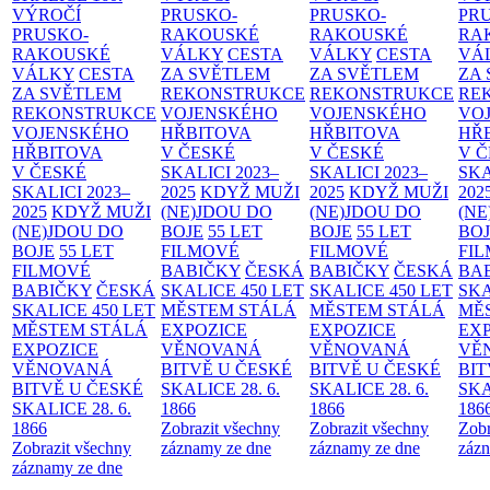
VÝROČÍ
PRUSKO-
PRUSKO-
PR
PRUSKO-
RAKOUSKÉ
RAKOUSKÉ
RA
RAKOUSKÉ
VÁLKY
CESTA
VÁLKY
CESTA
VÁ
VÁLKY
CESTA
ZA SVĚTLEM
ZA SVĚTLEM
ZA
ZA SVĚTLEM
REKONSTRUKCE
REKONSTRUKCE
RE
REKONSTRUKCE
VOJENSKÉHO
VOJENSKÉHO
VO
VOJENSKÉHO
HŘBITOVA
HŘBITOVA
HŘ
HŘBITOVA
V ČESKÉ
V ČESKÉ
V 
V ČESKÉ
SKALICI 2023–
SKALICI 2023–
SKA
SKALICI 2023–
2025
KDYŽ MUŽI
2025
KDYŽ MUŽI
202
2025
KDYŽ MUŽI
(NE)JDOU DO
(NE)JDOU DO
(NE
(NE)JDOU DO
BOJE
55 LET
BOJE
55 LET
BO
BOJE
55 LET
FILMOVÉ
FILMOVÉ
FI
FILMOVÉ
BABIČKY
ČESKÁ
BABIČKY
ČESKÁ
BA
BABIČKY
ČESKÁ
SKALICE 450 LET
SKALICE 450 LET
SKA
SKALICE 450 LET
MĚSTEM
STÁLÁ
MĚSTEM
STÁLÁ
MĚ
MĚSTEM
STÁLÁ
EXPOZICE
EXPOZICE
EX
EXPOZICE
VĚNOVANÁ
VĚNOVANÁ
VĚ
VĚNOVANÁ
BITVĚ U ČESKÉ
BITVĚ U ČESKÉ
BIT
BITVĚ U ČESKÉ
SKALICE 28. 6.
SKALICE 28. 6.
SKA
SKALICE 28. 6.
1866
1866
186
1866
Zobrazit všechny
Zobrazit všechny
Zobr
Zobrazit všechny
záznamy ze dne
záznamy ze dne
zázn
záznamy ze dne