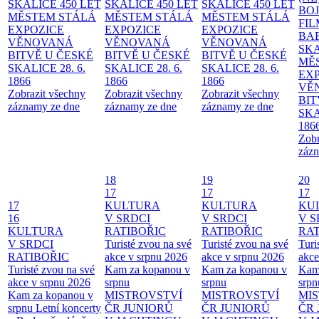
SKALICE 450 LET
SKALICE 450 LET
SKALICE 450 LET
BO
MĚSTEM
STÁLÁ
MĚSTEM
STÁLÁ
MĚSTEM
STÁLÁ
FI
EXPOZICE
EXPOZICE
EXPOZICE
BA
VĚNOVANÁ
VĚNOVANÁ
VĚNOVANÁ
SKA
BITVĚ U ČESKÉ
BITVĚ U ČESKÉ
BITVĚ U ČESKÉ
MĚ
SKALICE 28. 6.
SKALICE 28. 6.
SKALICE 28. 6.
EX
1866
1866
1866
VĚ
Zobrazit všechny
Zobrazit všechny
Zobrazit všechny
BIT
záznamy ze dne
záznamy ze dne
záznamy ze dne
SKA
186
Zobr
zázn
18
19
20
17
17
17
17
KULTURA
KULTURA
KU
16
V SRDCI
V SRDCI
V S
KULTURA
RATIBOŘIC
RATIBOŘIC
RAT
V SRDCI
Turisté zvou na své
Turisté zvou na své
Turi
RATIBOŘIC
akce v srpnu 2026
akce v srpnu 2026
akce
Turisté zvou na své
Kam za kopanou v
Kam za kopanou v
Kam
akce v srpnu 2026
srpnu
srpnu
srpn
Kam za kopanou v
MISTROVSTVÍ
MISTROVSTVÍ
MI
srpnu
Letní koncerty
ČR JUNIORŮ
ČR JUNIORŮ
ČR 