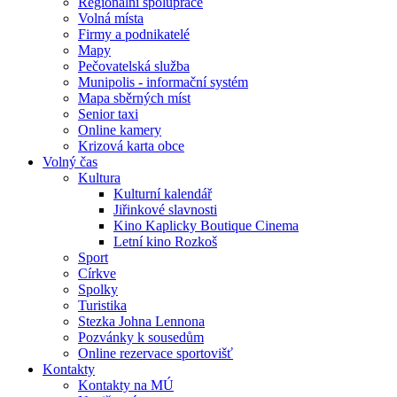
Regionální spolupráce
Volná místa
Firmy a podnikatelé
Mapy
Pečovatelská služba
Munipolis - informační systém
Mapa sběrných míst
Senior taxi
Online kamery
Krizová karta obce
Volný čas
Kultura
Kulturní kalendář
Jiřinkové slavnosti
Kino Kaplicky Boutique Cinema
Letní kino Rozkoš
Sport
Církve
Spolky
Turistika
Stezka Johna Lennona
Pozvánky k sousedům
Online rezervace sportovišť
Kontakty
Kontakty na MÚ