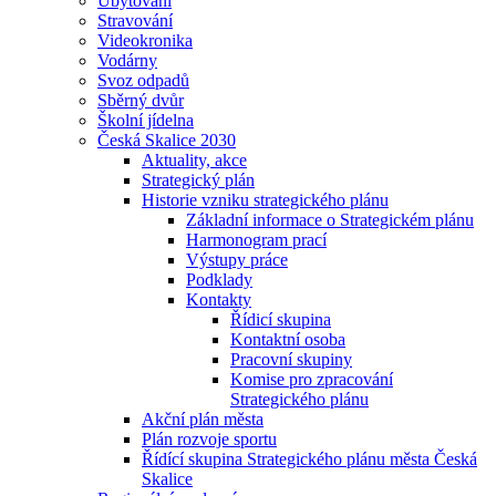
Ubytování
Stravování
Videokronika
Vodárny
Svoz odpadů
Sběrný dvůr
Školní jídelna
Česká Skalice 2030
Aktuality, akce
Strategický plán
Historie vzniku strategického plánu
Základní informace o Strategickém plánu
Harmonogram prací
Výstupy práce
Podklady
Kontakty
Řídicí skupina
Kontaktní osoba
Pracovní skupiny
Komise pro zpracování
Strategického plánu
Akční plán města
Plán rozvoje sportu
Řídící skupina Strategického plánu města Česká
Skalice