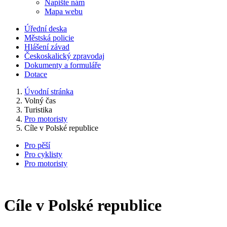
Napište nám
Mapa webu
Úřední deska
Městská policie
Hlášení závad
Českoskalický zpravodaj
Dokumenty a formuláře
Dotace
Úvodní stránka
Volný čas
Turistika
Pro motoristy
Cíle v Polské republice
Pro pěší
Pro cyklisty
Pro motoristy
Cíle v Polské republice