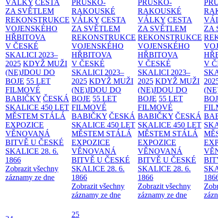
VÁLKY
CESTA
PRUSKO-
PRUSKO-
PR
ZA SVĚTLEM
RAKOUSKÉ
RAKOUSKÉ
RA
REKONSTRUKCE
VÁLKY
CESTA
VÁLKY
CESTA
VÁ
VOJENSKÉHO
ZA SVĚTLEM
ZA SVĚTLEM
ZA
HŘBITOVA
REKONSTRUKCE
REKONSTRUKCE
RE
V ČESKÉ
VOJENSKÉHO
VOJENSKÉHO
VO
SKALICI 2023–
HŘBITOVA
HŘBITOVA
HŘ
2025
KDYŽ MUŽI
V ČESKÉ
V ČESKÉ
V 
(NE)JDOU DO
SKALICI 2023–
SKALICI 2023–
SKA
BOJE
55 LET
2025
KDYŽ MUŽI
2025
KDYŽ MUŽI
202
FILMOVÉ
(NE)JDOU DO
(NE)JDOU DO
(NE
BABIČKY
ČESKÁ
BOJE
55 LET
BOJE
55 LET
BO
SKALICE 450 LET
FILMOVÉ
FILMOVÉ
FI
MĚSTEM
STÁLÁ
BABIČKY
ČESKÁ
BABIČKY
ČESKÁ
BA
EXPOZICE
SKALICE 450 LET
SKALICE 450 LET
SKA
VĚNOVANÁ
MĚSTEM
STÁLÁ
MĚSTEM
STÁLÁ
MĚ
BITVĚ U ČESKÉ
EXPOZICE
EXPOZICE
EX
SKALICE 28. 6.
VĚNOVANÁ
VĚNOVANÁ
VĚ
1866
BITVĚ U ČESKÉ
BITVĚ U ČESKÉ
BIT
Zobrazit všechny
SKALICE 28. 6.
SKALICE 28. 6.
SKA
záznamy ze dne
1866
1866
186
Zobrazit všechny
Zobrazit všechny
Zobr
záznamy ze dne
záznamy ze dne
zázn
25