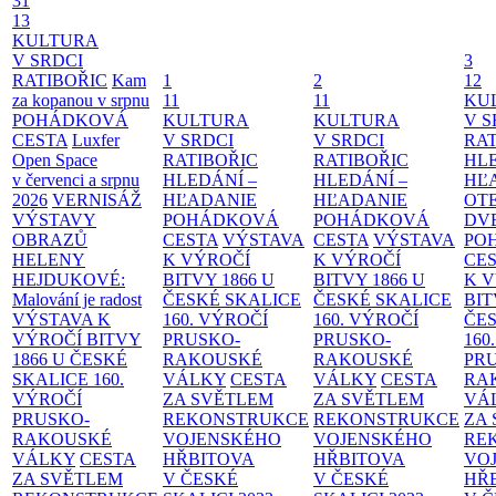
31
13
KULTURA
V SRDCI
3
RATIBOŘIC
Kam
1
2
12
za kopanou v srpnu
11
11
KU
POHÁDKOVÁ
KULTURA
KULTURA
V S
CESTA
Luxfer
V SRDCI
V SRDCI
RAT
Open Space
RATIBOŘIC
RATIBOŘIC
HLE
v červenci a srpnu
HLEDÁNÍ –
HLEDÁNÍ –
HĽ
2026
VERNISÁŽ
HĽADANIE
HĽADANIE
OT
VÝSTAVY
POHÁDKOVÁ
POHÁDKOVÁ
DV
OBRAZŮ
CESTA
VÝSTAVA
CESTA
VÝSTAVA
PO
HELENY
K VÝROČÍ
K VÝROČÍ
CE
HEJDUKOVÉ:
BITVY 1866 U
BITVY 1866 U
K 
Malování je radost
ČESKÉ SKALICE
ČESKÉ SKALICE
BIT
VÝSTAVA K
160. VÝROČÍ
160. VÝROČÍ
ČES
VÝROČÍ BITVY
PRUSKO-
PRUSKO-
160
1866 U ČESKÉ
RAKOUSKÉ
RAKOUSKÉ
PR
SKALICE
160.
VÁLKY
CESTA
VÁLKY
CESTA
RA
VÝROČÍ
ZA SVĚTLEM
ZA SVĚTLEM
VÁ
PRUSKO-
REKONSTRUKCE
REKONSTRUKCE
ZA
RAKOUSKÉ
VOJENSKÉHO
VOJENSKÉHO
RE
VÁLKY
CESTA
HŘBITOVA
HŘBITOVA
VO
ZA SVĚTLEM
V ČESKÉ
V ČESKÉ
HŘ