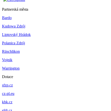
Partnerská města
Bardo
Kudowa Zdrój
Liptovský Hrádok
Polanica Zdrój
Rüschlikon
Vojnik
Warrington
Dotace
sfzp.cz
cz-pl.eu
khk.cz
sfdi.cz