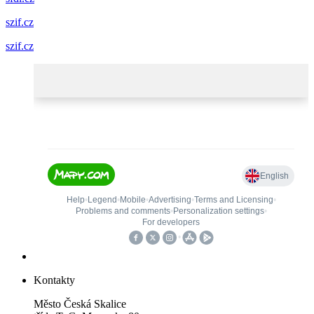
szif.cz
szif.cz
Kontakty
Město Česká Skalice