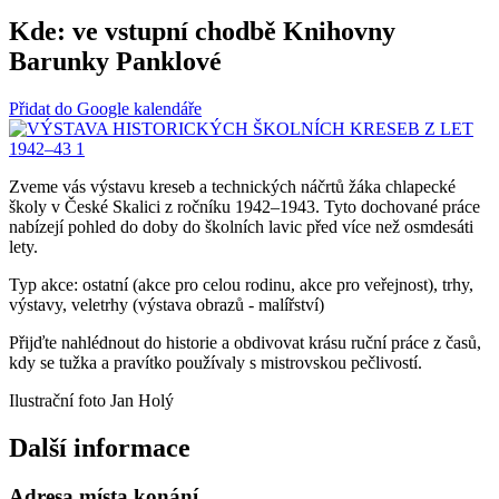
Kde:
ve vstupní chodbě Knihovny
Barunky Panklové
Přidat do Google kalendáře
Zveme vás výstavu kreseb a technických náčrtů žáka chlapecké
školy v České Skalici z ročníku 1942–1943. Tyto dochované práce
nabízejí pohled do doby do školních lavic před více než osmdesáti
lety.
Typ akce: ostatní (akce pro celou rodinu, akce pro veřejnost), trhy,
výstavy, veletrhy (výstava obrazů - malířství)
Přijďte nahlédnout do historie a obdivovat krásu ruční práce z časů,
kdy se tužka a pravítko používaly s mistrovskou pečlivostí.
Ilustrační foto Jan Holý
Další informace
Adresa místa konání