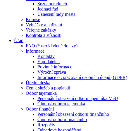
Seznam radních
Jednací řád
Usnesení rady města
Komise
Vyhlášky a nařízení
Veřejné zakázky
Kontrola a stížnosti
Úřad
FAQ (často kladené dotazy)
Informace
Kontakty
E-podatelna
Povinné informace
Výroční zpráva
Informace o zpracování osobních údajů (GDPR)
Úřední deska
Ceník služeb a poplatků
Odbor tajemníka
Personální obsazení odboru tajemníka MěÚ
Činnost odboru tajemníka
Odbor finanční
Personální obsazení odboru finančního
Činnost odboru finančního
Rozpočty
Odpadové hospodářství