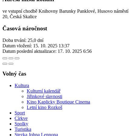
ve vstupní chodbě Knihovny Barunky Panklové, Husovo náměstí
20, Česká Skalice
Časová náročnost
Doba trvání: 25,0 dní
Datum vložení:
15. 10. 2025 13:37
Datum poslední aktualizace:
17. 10. 2025 6:56
Volný čas
Kultura
Kulturní kalendář
Jiřinkové slavnosti
Kino Kaplicky Boutique Cinema
Letní kino Rozkoš
Sport
Církve
Spolky
Turistika
Stezka Johna Lennona