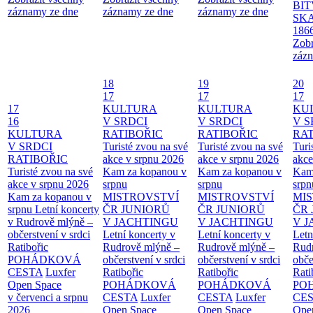
BIT
záznamy ze dne
záznamy ze dne
záznamy ze dne
SKA
186
Zobr
zázn
18
19
20
17
17
17
17
KULTURA
KULTURA
KU
16
V SRDCI
V SRDCI
V S
KULTURA
RATIBOŘIC
RATIBOŘIC
RAT
V SRDCI
Turisté zvou na své
Turisté zvou na své
Turi
RATIBOŘIC
akce v srpnu 2026
akce v srpnu 2026
akce
Turisté zvou na své
Kam za kopanou v
Kam za kopanou v
Kam
akce v srpnu 2026
srpnu
srpnu
srpn
Kam za kopanou v
MISTROVSTVÍ
MISTROVSTVÍ
MI
srpnu
Letní koncerty
ČR JUNIORŮ
ČR JUNIORŮ
ČR 
v Rudrově mlýně –
V JACHTINGU
V JACHTINGU
V 
občerstvení v srdci
Letní koncerty v
Letní koncerty v
Letn
Ratibořic
Rudrově mlýně –
Rudrově mlýně –
Rud
POHÁDKOVÁ
občerstvení v srdci
občerstvení v srdci
obče
CESTA
Luxfer
Ratibořic
Ratibořic
Rati
Open Space
POHÁDKOVÁ
POHÁDKOVÁ
PO
v červenci a srpnu
CESTA
Luxfer
CESTA
Luxfer
CE
2026
Open Space
Open Space
Ope