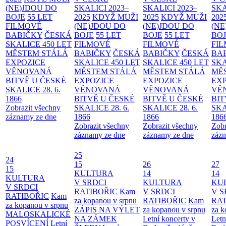
(NE)JDOU DO
SKALICI 2023–
SKALICI 2023–
SKA
BOJE
55 LET
2025
KDYŽ MUŽI
2025
KDYŽ MUŽI
202
FILMOVÉ
(NE)JDOU DO
(NE)JDOU DO
(NE
BABIČKY
ČESKÁ
BOJE
55 LET
BOJE
55 LET
BO
SKALICE 450 LET
FILMOVÉ
FILMOVÉ
FI
MĚSTEM
STÁLÁ
BABIČKY
ČESKÁ
BABIČKY
ČESKÁ
BA
EXPOZICE
SKALICE 450 LET
SKALICE 450 LET
SKA
VĚNOVANÁ
MĚSTEM
STÁLÁ
MĚSTEM
STÁLÁ
MĚ
BITVĚ U ČESKÉ
EXPOZICE
EXPOZICE
EX
SKALICE 28. 6.
VĚNOVANÁ
VĚNOVANÁ
VĚ
1866
BITVĚ U ČESKÉ
BITVĚ U ČESKÉ
BIT
Zobrazit všechny
SKALICE 28. 6.
SKALICE 28. 6.
SKA
záznamy ze dne
1866
1866
186
Zobrazit všechny
Zobrazit všechny
Zobr
záznamy ze dne
záznamy ze dne
zázn
25
24
15
26
27
15
KULTURA
14
14
KULTURA
V SRDCI
KULTURA
KU
V SRDCI
RATIBOŘIC
Kam
V SRDCI
V S
RATIBOŘIC
Kam
za kopanou v srpnu
RATIBOŘIC
Kam
RAT
za kopanou v srpnu
ZÁPIS NA VÝLET
za kopanou v srpnu
za k
MALOSKALICKÉ
NA ZÁMEK
Letní koncerty v
Letn
POSVÍCENÍ
Letní