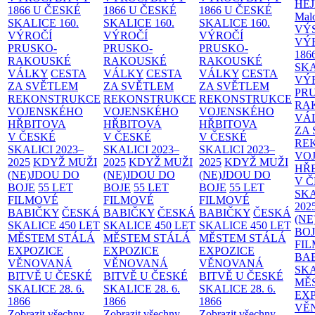
HE
1866 U ČESKÉ
1866 U ČESKÉ
1866 U ČESKÉ
Malo
SKALICE
160.
SKALICE
160.
SKALICE
160.
VÝ
VÝROČÍ
VÝROČÍ
VÝROČÍ
VÝ
PRUSKO-
PRUSKO-
PRUSKO-
186
RAKOUSKÉ
RAKOUSKÉ
RAKOUSKÉ
SK
VÁLKY
CESTA
VÁLKY
CESTA
VÁLKY
CESTA
VÝ
ZA SVĚTLEM
ZA SVĚTLEM
ZA SVĚTLEM
PR
REKONSTRUKCE
REKONSTRUKCE
REKONSTRUKCE
RA
VOJENSKÉHO
VOJENSKÉHO
VOJENSKÉHO
VÁ
HŘBITOVA
HŘBITOVA
HŘBITOVA
ZA
V ČESKÉ
V ČESKÉ
V ČESKÉ
RE
SKALICI 2023–
SKALICI 2023–
SKALICI 2023–
VO
2025
KDYŽ MUŽI
2025
KDYŽ MUŽI
2025
KDYŽ MUŽI
HŘ
(NE)JDOU DO
(NE)JDOU DO
(NE)JDOU DO
V 
BOJE
55 LET
BOJE
55 LET
BOJE
55 LET
SKA
FILMOVÉ
FILMOVÉ
FILMOVÉ
202
BABIČKY
ČESKÁ
BABIČKY
ČESKÁ
BABIČKY
ČESKÁ
(NE
SKALICE 450 LET
SKALICE 450 LET
SKALICE 450 LET
BO
MĚSTEM
STÁLÁ
MĚSTEM
STÁLÁ
MĚSTEM
STÁLÁ
FI
EXPOZICE
EXPOZICE
EXPOZICE
BA
VĚNOVANÁ
VĚNOVANÁ
VĚNOVANÁ
SKA
BITVĚ U ČESKÉ
BITVĚ U ČESKÉ
BITVĚ U ČESKÉ
MĚ
SKALICE 28. 6.
SKALICE 28. 6.
SKALICE 28. 6.
EX
1866
1866
1866
VĚ
Zobrazit všechny
Zobrazit všechny
Zobrazit všechny