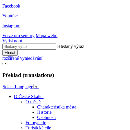
Facebook
Youtube
Instagram
Verze pro seniory
Mapa webu
Vytisknout
Hledaný výraz
Hledat
rozšířené vyhledávání
cz
Překlad (translations)
Select Language
▼
O České Skalici
O městě
Charakteristika města
Historie
Osobnosti
Fotogalerie
Turistické cíle