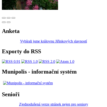
Anketa
Vybírali jsme královnu Jiřinkových slavností
Exporty do RSS
Munipolis - informační systém
Senioři
Zjednodušená verze stránek nejen pro seniory