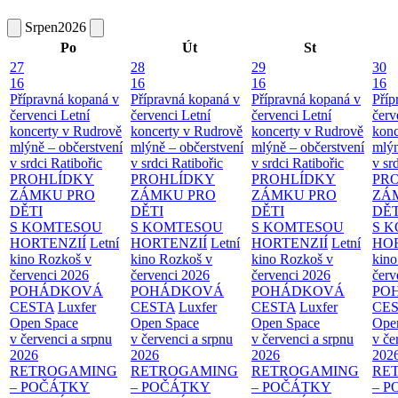
Srpen
2026
Po
Út
St
27
28
29
30
16
16
16
16
Přípravná kopaná v
Přípravná kopaná v
Přípravná kopaná v
Příp
červenci
Letní
červenci
Letní
červenci
Letní
červ
koncerty v Rudrově
koncerty v Rudrově
koncerty v Rudrově
konc
mlýně – občerstvení
mlýně – občerstvení
mlýně – občerstvení
mlýn
v srdci Ratibořic
v srdci Ratibořic
v srdci Ratibořic
v sr
PROHLÍDKY
PROHLÍDKY
PROHLÍDKY
PR
ZÁMKU PRO
ZÁMKU PRO
ZÁMKU PRO
ZÁ
DĚTI
DĚTI
DĚTI
DĚT
S KOMTESOU
S KOMTESOU
S KOMTESOU
S 
HORTENZIÍ
Letní
HORTENZIÍ
Letní
HORTENZIÍ
Letní
HOR
kino Rozkoš v
kino Rozkoš v
kino Rozkoš v
kino
červenci 2026
červenci 2026
červenci 2026
červ
POHÁDKOVÁ
POHÁDKOVÁ
POHÁDKOVÁ
PO
CESTA
Luxfer
CESTA
Luxfer
CESTA
Luxfer
CE
Open Space
Open Space
Open Space
Ope
v červenci a srpnu
v červenci a srpnu
v červenci a srpnu
v če
2026
2026
2026
202
RETROGAMING
RETROGAMING
RETROGAMING
RE
– POČÁTKY
– POČÁTKY
– POČÁTKY
– 