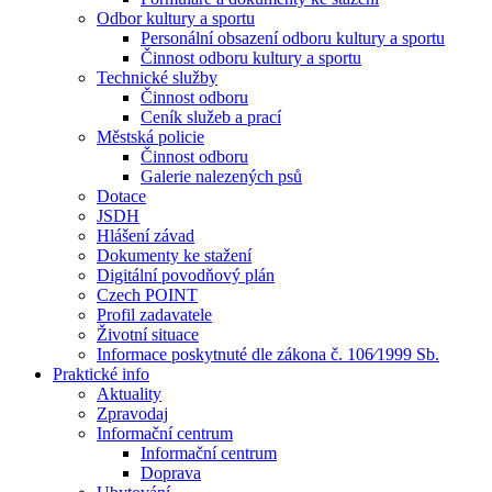
Odbor kultury a sportu
Personální obsazení odboru kultury a sportu
Činnost odboru kultury a sportu
Technické služby
Činnost odboru
Ceník služeb a prací
Městská policie
Činnost odboru
Galerie nalezených psů
Dotace
JSDH
Hlášení závad
Dokumenty ke stažení
Digitální povodňový plán
Czech POINT
Profil zadavatele
Životní situace
Informace poskytnuté dle zákona č. 106⁄1999 Sb.
Praktické info
Aktuality
Zpravodaj
Informační centrum
Informační centrum
Doprava