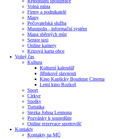
Regionální spolupráce
Volná místa
Firmy a podnikatelé
Mapy
Pečovatelská služba
Munipolis - informační systém
Mapa sběrných míst
Senior taxi
Online kamery
Krizová karta obce
Volný čas
Kultura
Kulturní kalendář
Jiřinkové slavnosti
Kino Kaplicky Boutique Cinema
Letní kino Rozkoš
Sport
Církve
Spolky
Turistika
Stezka Johna Lennona
Pozvánky k sousedům
Online rezervace sportovišť
Kontakty
Kontakty na MÚ