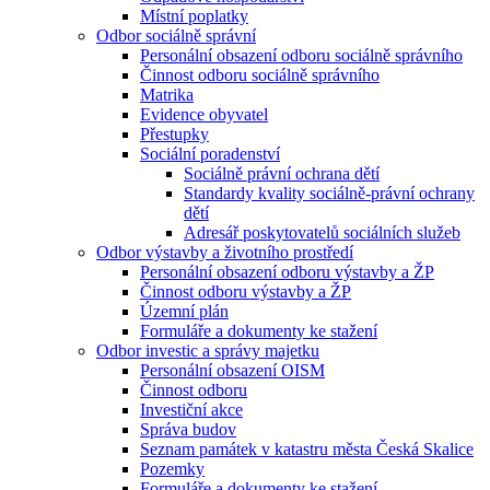
Místní poplatky
Odbor sociálně správní
Personální obsazení odboru sociálně správního
Činnost odboru sociálně správního
Matrika
Evidence obyvatel
Přestupky
Sociální poradenství
Sociálně právní ochrana dětí
Standardy kvality sociálně-právní ochrany
dětí
Adresář poskytovatelů sociálních služeb
Odbor výstavby a životního prostředí
Personální obsazení odboru výstavby a ŽP
Činnost odboru výstavby a ŽP
Územní plán
Formuláře a dokumenty ke stažení
Odbor investic a správy majetku
Personální obsazení OISM
Činnost odboru
Investiční akce
Správa budov
Seznam památek v katastru města Česká Skalice
Pozemky
Formuláře a dokumenty ke stažení