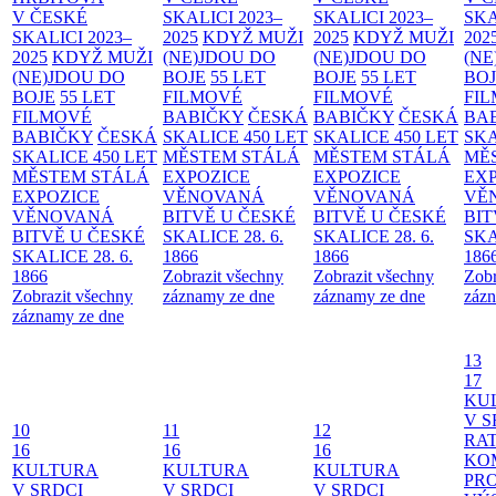
V ČESKÉ
SKALICI 2023–
SKALICI 2023–
SKA
SKALICI 2023–
2025
KDYŽ MUŽI
2025
KDYŽ MUŽI
202
2025
KDYŽ MUŽI
(NE)JDOU DO
(NE)JDOU DO
(NE
(NE)JDOU DO
BOJE
55 LET
BOJE
55 LET
BO
BOJE
55 LET
FILMOVÉ
FILMOVÉ
FI
FILMOVÉ
BABIČKY
ČESKÁ
BABIČKY
ČESKÁ
BA
BABIČKY
ČESKÁ
SKALICE 450 LET
SKALICE 450 LET
SKA
SKALICE 450 LET
MĚSTEM
STÁLÁ
MĚSTEM
STÁLÁ
MĚ
MĚSTEM
STÁLÁ
EXPOZICE
EXPOZICE
EX
EXPOZICE
VĚNOVANÁ
VĚNOVANÁ
VĚ
VĚNOVANÁ
BITVĚ U ČESKÉ
BITVĚ U ČESKÉ
BIT
BITVĚ U ČESKÉ
SKALICE 28. 6.
SKALICE 28. 6.
SKA
SKALICE 28. 6.
1866
1866
186
1866
Zobrazit všechny
Zobrazit všechny
Zobr
Zobrazit všechny
záznamy ze dne
záznamy ze dne
zázn
záznamy ze dne
13
17
KU
V S
10
11
12
RAT
16
16
16
KO
KULTURA
KULTURA
KULTURA
PR
V SRDCI
V SRDCI
V SRDCI