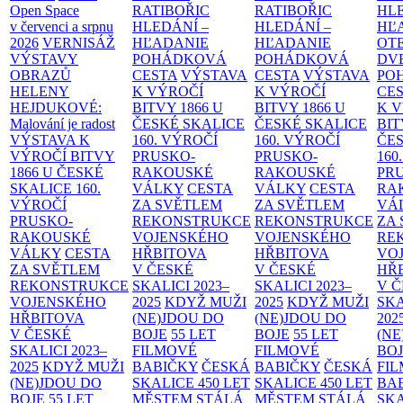
Open Space
RATIBOŘIC
RATIBOŘIC
HLE
v červenci a srpnu
HLEDÁNÍ –
HLEDÁNÍ –
HĽ
2026
VERNISÁŽ
HĽADANIE
HĽADANIE
OT
VÝSTAVY
POHÁDKOVÁ
POHÁDKOVÁ
DV
OBRAZŮ
CESTA
VÝSTAVA
CESTA
VÝSTAVA
PO
HELENY
K VÝROČÍ
K VÝROČÍ
CE
HEJDUKOVÉ:
BITVY 1866 U
BITVY 1866 U
K 
Malování je radost
ČESKÉ SKALICE
ČESKÉ SKALICE
BIT
VÝSTAVA K
160. VÝROČÍ
160. VÝROČÍ
ČES
VÝROČÍ BITVY
PRUSKO-
PRUSKO-
160
1866 U ČESKÉ
RAKOUSKÉ
RAKOUSKÉ
PR
SKALICE
160.
VÁLKY
CESTA
VÁLKY
CESTA
RA
VÝROČÍ
ZA SVĚTLEM
ZA SVĚTLEM
VÁ
PRUSKO-
REKONSTRUKCE
REKONSTRUKCE
ZA
RAKOUSKÉ
VOJENSKÉHO
VOJENSKÉHO
RE
VÁLKY
CESTA
HŘBITOVA
HŘBITOVA
VO
ZA SVĚTLEM
V ČESKÉ
V ČESKÉ
HŘ
REKONSTRUKCE
SKALICI 2023–
SKALICI 2023–
V 
VOJENSKÉHO
2025
KDYŽ MUŽI
2025
KDYŽ MUŽI
SKA
HŘBITOVA
(NE)JDOU DO
(NE)JDOU DO
202
V ČESKÉ
BOJE
55 LET
BOJE
55 LET
(NE
SKALICI 2023–
FILMOVÉ
FILMOVÉ
BO
2025
KDYŽ MUŽI
BABIČKY
ČESKÁ
BABIČKY
ČESKÁ
FI
(NE)JDOU DO
SKALICE 450 LET
SKALICE 450 LET
BA
BOJE
55 LET
MĚSTEM
STÁLÁ
MĚSTEM
STÁLÁ
SKA