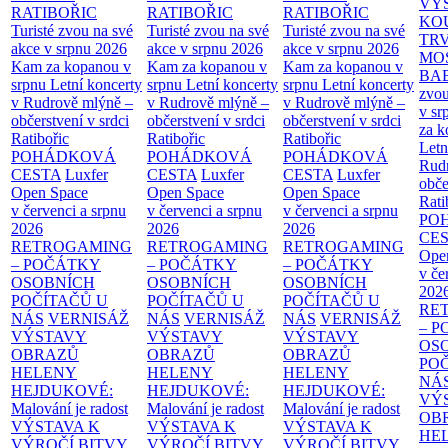
VÝ
RATIBOŘIC
RATIBOŘIC
RATIBOŘIC
KO
Turisté zvou na své
Turisté zvou na své
Turisté zvou na své
TR
akce v srpnu 2026
akce v srpnu 2026
akce v srpnu 2026
MO
Kam za kopanou v
Kam za kopanou v
Kam za kopanou v
BA
srpnu
Letní koncerty
srpnu
Letní koncerty
srpnu
Letní koncerty
zvou
v Rudrově mlýně –
v Rudrově mlýně –
v Rudrově mlýně –
v sr
občerstvení v srdci
občerstvení v srdci
občerstvení v srdci
za k
Ratibořic
Ratibořic
Ratibořic
Letn
POHÁDKOVÁ
POHÁDKOVÁ
POHÁDKOVÁ
Rud
CESTA
Luxfer
CESTA
Luxfer
CESTA
Luxfer
obče
Open Space
Open Space
Open Space
Rati
v červenci a srpnu
v červenci a srpnu
v červenci a srpnu
PO
2026
2026
2026
CE
RETROGAMING
RETROGAMING
RETROGAMING
Ope
– POČÁTKY
– POČÁTKY
– POČÁTKY
v če
OSOBNÍCH
OSOBNÍCH
OSOBNÍCH
202
POČÍTAČŮ U
POČÍTAČŮ U
POČÍTAČŮ U
RE
NÁS
VERNISÁŽ
NÁS
VERNISÁŽ
NÁS
VERNISÁŽ
– 
VÝSTAVY
VÝSTAVY
VÝSTAVY
OS
OBRAZŮ
OBRAZŮ
OBRAZŮ
PO
HELENY
HELENY
HELENY
NÁ
HEJDUKOVÉ:
HEJDUKOVÉ:
HEJDUKOVÉ:
VÝ
Malování je radost
Malování je radost
Malování je radost
OB
VÝSTAVA K
VÝSTAVA K
VÝSTAVA K
HE
VÝROČÍ BITVY
VÝROČÍ BITVY
VÝROČÍ BITVY