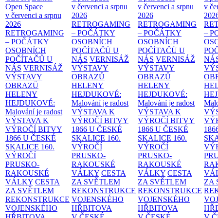
Open Space
v červenci a srpnu
v červenci a srpnu
v če
v červenci a srpnu
2026
2026
202
2026
RETROGAMING
RETROGAMING
RE
RETROGAMING
– POČÁTKY
– POČÁTKY
– 
– POČÁTKY
OSOBNÍCH
OSOBNÍCH
OS
OSOBNÍCH
POČÍTAČŮ U
POČÍTAČŮ U
PO
POČÍTAČŮ U
NÁS
VERNISÁŽ
NÁS
VERNISÁŽ
NÁ
NÁS
VERNISÁŽ
VÝSTAVY
VÝSTAVY
VÝ
VÝSTAVY
OBRAZŮ
OBRAZŮ
OB
OBRAZŮ
HELENY
HELENY
HE
HELENY
HEJDUKOVÉ:
HEJDUKOVÉ:
HE
HEJDUKOVÉ:
Malování je radost
Malování je radost
Malo
Malování je radost
VÝSTAVA K
VÝSTAVA K
VÝ
VÝSTAVA K
VÝROČÍ BITVY
VÝROČÍ BITVY
VÝ
VÝROČÍ BITVY
1866 U ČESKÉ
1866 U ČESKÉ
186
1866 U ČESKÉ
SKALICE
160.
SKALICE
160.
SK
SKALICE
160.
VÝROČÍ
VÝROČÍ
VÝ
VÝROČÍ
PRUSKO-
PRUSKO-
PR
PRUSKO-
RAKOUSKÉ
RAKOUSKÉ
RA
RAKOUSKÉ
VÁLKY
CESTA
VÁLKY
CESTA
VÁ
VÁLKY
CESTA
ZA SVĚTLEM
ZA SVĚTLEM
ZA
ZA SVĚTLEM
REKONSTRUKCE
REKONSTRUKCE
RE
REKONSTRUKCE
VOJENSKÉHO
VOJENSKÉHO
VO
VOJENSKÉHO
HŘBITOVA
HŘBITOVA
HŘ
HŘBITOVA
V ČESKÉ
V ČESKÉ
V 