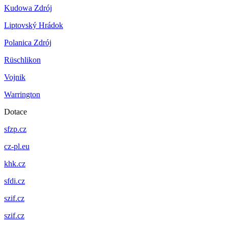
Kudowa Zdrój
Liptovský Hrádok
Polanica Zdrój
Rüschlikon
Vojnik
Warrington
Dotace
sfzp.cz
cz-pl.eu
khk.cz
sfdi.cz
szif.cz
szif.cz