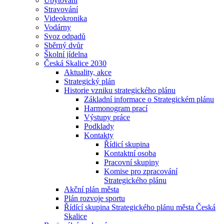
Ubytování
Stravování
Videokronika
Vodárny
Svoz odpadů
Sběrný dvůr
Školní jídelna
Česká Skalice 2030
Aktuality, akce
Strategický plán
Historie vzniku strategického plánu
Základní informace o Strategickém plánu
Harmonogram prací
Výstupy práce
Podklady
Kontakty
Řídicí skupina
Kontaktní osoba
Pracovní skupiny
Komise pro zpracování
Strategického plánu
Akční plán města
Plán rozvoje sportu
Řídící skupina Strategického plánu města Česká
Skalice