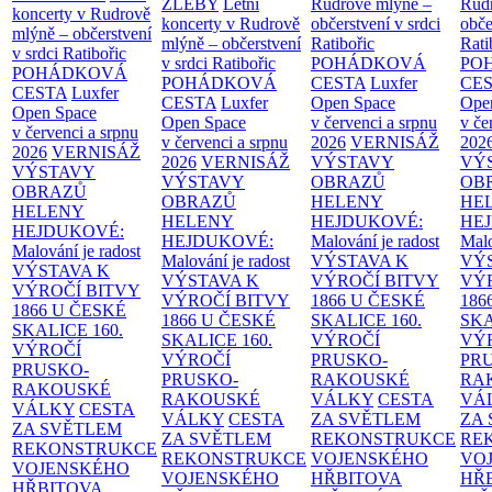
ŽLEBY
Letní
Rudrově mlýně –
Rud
koncerty v Rudrově
koncerty v Rudrově
občerstvení v srdci
obče
mlýně – občerstvení
mlýně – občerstvení
Ratibořic
Rati
v srdci Ratibořic
v srdci Ratibořic
POHÁDKOVÁ
PO
POHÁDKOVÁ
POHÁDKOVÁ
CESTA
Luxfer
CE
CESTA
Luxfer
CESTA
Luxfer
Open Space
Ope
Open Space
Open Space
v červenci a srpnu
v če
v červenci a srpnu
v červenci a srpnu
2026
VERNISÁŽ
202
2026
VERNISÁŽ
2026
VERNISÁŽ
VÝSTAVY
VÝ
VÝSTAVY
VÝSTAVY
OBRAZŮ
OB
OBRAZŮ
OBRAZŮ
HELENY
HE
HELENY
HELENY
HEJDUKOVÉ:
HE
HEJDUKOVÉ:
HEJDUKOVÉ:
Malování je radost
Malo
Malování je radost
Malování je radost
VÝSTAVA K
VÝ
VÝSTAVA K
VÝSTAVA K
VÝROČÍ BITVY
VÝ
VÝROČÍ BITVY
VÝROČÍ BITVY
1866 U ČESKÉ
186
1866 U ČESKÉ
1866 U ČESKÉ
SKALICE
160.
SK
SKALICE
160.
SKALICE
160.
VÝROČÍ
VÝ
VÝROČÍ
VÝROČÍ
PRUSKO-
PR
PRUSKO-
PRUSKO-
RAKOUSKÉ
RA
RAKOUSKÉ
RAKOUSKÉ
VÁLKY
CESTA
VÁ
VÁLKY
CESTA
VÁLKY
CESTA
ZA SVĚTLEM
ZA
ZA SVĚTLEM
ZA SVĚTLEM
REKONSTRUKCE
RE
REKONSTRUKCE
REKONSTRUKCE
VOJENSKÉHO
VO
VOJENSKÉHO
VOJENSKÉHO
HŘBITOVA
HŘ
HŘBITOVA