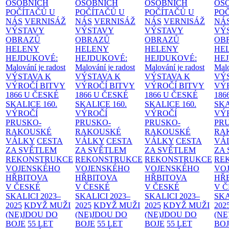
OSOBNÍCH
OSOBNÍCH
OSOBNÍCH
OS
POČÍTAČŮ U
POČÍTAČŮ U
POČÍTAČŮ U
PO
NÁS
VERNISÁŽ
NÁS
VERNISÁŽ
NÁS
VERNISÁŽ
NÁ
VÝSTAVY
VÝSTAVY
VÝSTAVY
VÝ
OBRAZŮ
OBRAZŮ
OBRAZŮ
OB
HELENY
HELENY
HELENY
HE
HEJDUKOVÉ:
HEJDUKOVÉ:
HEJDUKOVÉ:
HE
Malování je radost
Malování je radost
Malování je radost
Malo
VÝSTAVA K
VÝSTAVA K
VÝSTAVA K
VÝ
VÝROČÍ BITVY
VÝROČÍ BITVY
VÝROČÍ BITVY
VÝ
1866 U ČESKÉ
1866 U ČESKÉ
1866 U ČESKÉ
186
SKALICE
160.
SKALICE
160.
SKALICE
160.
SK
VÝROČÍ
VÝROČÍ
VÝROČÍ
VÝ
PRUSKO-
PRUSKO-
PRUSKO-
PR
RAKOUSKÉ
RAKOUSKÉ
RAKOUSKÉ
RA
VÁLKY
CESTA
VÁLKY
CESTA
VÁLKY
CESTA
VÁ
ZA SVĚTLEM
ZA SVĚTLEM
ZA SVĚTLEM
ZA
REKONSTRUKCE
REKONSTRUKCE
REKONSTRUKCE
RE
VOJENSKÉHO
VOJENSKÉHO
VOJENSKÉHO
VO
HŘBITOVA
HŘBITOVA
HŘBITOVA
HŘ
V ČESKÉ
V ČESKÉ
V ČESKÉ
V 
SKALICI 2023–
SKALICI 2023–
SKALICI 2023–
SKA
2025
KDYŽ MUŽI
2025
KDYŽ MUŽI
2025
KDYŽ MUŽI
202
(NE)JDOU DO
(NE)JDOU DO
(NE)JDOU DO
(NE
BOJE
55 LET
BOJE
55 LET
BOJE
55 LET
BO