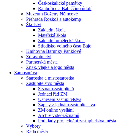
Českoskalické památky
Ratibořice a Babiččino údolí
Muzeum Boženy Němcové
Přehrada Rozkoš a autokemp
Školství
Základní škola
Mateřská škola
Základní umělecká škola
Středisko volného času Bájo
Knihovna Barunky Panklové
Zdravotnictví
Partnerská města
Znak, vlajka a logo města
Samospráva
Starostka a místostarostka
Zastupitelstvo města
Seznam zastupitelů
Jednací řád ZM
Usnesení zastupitelstva
Zápisy z jednání zastupitelstva
ZM online vysílání
Archiv videozáznamů
Podklady pro jednání zastupitelstva města
Výbory
Rada města