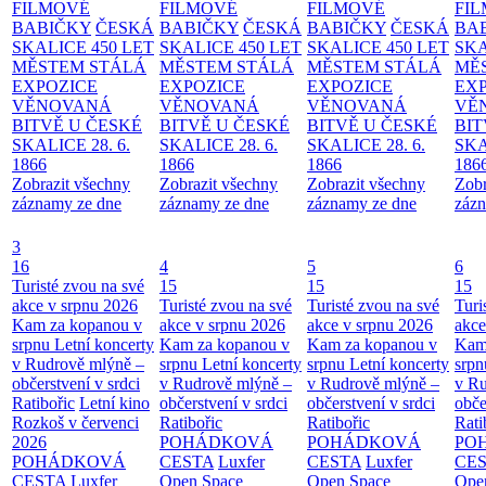
FILMOVÉ
FILMOVÉ
FILMOVÉ
FI
BABIČKY
ČESKÁ
BABIČKY
ČESKÁ
BABIČKY
ČESKÁ
BA
SKALICE 450 LET
SKALICE 450 LET
SKALICE 450 LET
SKA
MĚSTEM
STÁLÁ
MĚSTEM
STÁLÁ
MĚSTEM
STÁLÁ
MĚ
EXPOZICE
EXPOZICE
EXPOZICE
EX
VĚNOVANÁ
VĚNOVANÁ
VĚNOVANÁ
VĚ
BITVĚ U ČESKÉ
BITVĚ U ČESKÉ
BITVĚ U ČESKÉ
BIT
SKALICE 28. 6.
SKALICE 28. 6.
SKALICE 28. 6.
SKA
1866
1866
1866
186
Zobrazit všechny
Zobrazit všechny
Zobrazit všechny
Zobr
záznamy ze dne
záznamy ze dne
záznamy ze dne
zázn
3
16
4
5
6
Turisté zvou na své
15
15
15
akce v srpnu 2026
Turisté zvou na své
Turisté zvou na své
Turi
Kam za kopanou v
akce v srpnu 2026
akce v srpnu 2026
akce
srpnu
Letní koncerty
Kam za kopanou v
Kam za kopanou v
Kam
v Rudrově mlýně –
srpnu
Letní koncerty
srpnu
Letní koncerty
srp
občerstvení v srdci
v Rudrově mlýně –
v Rudrově mlýně –
v Ru
Ratibořic
Letní kino
občerstvení v srdci
občerstvení v srdci
obče
Rozkoš v červenci
Ratibořic
Ratibořic
Rati
2026
POHÁDKOVÁ
POHÁDKOVÁ
PO
POHÁDKOVÁ
CESTA
Luxfer
CESTA
Luxfer
CE
CESTA
Luxfer
Open Space
Open Space
Ope