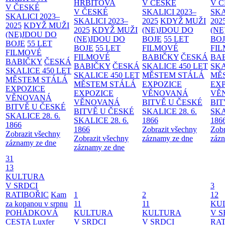
HŘBITOVA
V ČESKÉ
V 
V ČESKÉ
V ČESKÉ
SKALICI 2023–
SKA
SKALICI 2023–
SKALICI 2023–
2025
KDYŽ MUŽI
202
2025
KDYŽ MUŽI
2025
KDYŽ MUŽI
(NE)JDOU DO
(NE
(NE)JDOU DO
(NE)JDOU DO
BOJE
55 LET
BO
BOJE
55 LET
BOJE
55 LET
FILMOVÉ
FI
FILMOVÉ
FILMOVÉ
BABIČKY
ČESKÁ
BA
BABIČKY
ČESKÁ
BABIČKY
ČESKÁ
SKALICE 450 LET
SKA
SKALICE 450 LET
SKALICE 450 LET
MĚSTEM
STÁLÁ
MĚ
MĚSTEM
STÁLÁ
MĚSTEM
STÁLÁ
EXPOZICE
EX
EXPOZICE
EXPOZICE
VĚNOVANÁ
VĚ
VĚNOVANÁ
VĚNOVANÁ
BITVĚ U ČESKÉ
BIT
BITVĚ U ČESKÉ
BITVĚ U ČESKÉ
SKALICE 28. 6.
SKA
SKALICE 28. 6.
SKALICE 28. 6.
1866
186
1866
1866
Zobrazit všechny
Zobr
Zobrazit všechny
Zobrazit všechny
záznamy ze dne
zázn
záznamy ze dne
záznamy ze dne
31
13
KULTURA
V SRDCI
3
RATIBOŘIC
Kam
1
2
12
za kopanou v srpnu
11
11
KU
POHÁDKOVÁ
KULTURA
KULTURA
V S
CESTA
Luxfer
V SRDCI
V SRDCI
RAT