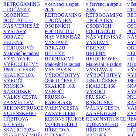
RETROGAMING
v červenci a srpnu
v červenci a srpnu
v če
– POČÁTKY
2026
2026
202
OSOBNÍCH
RETROGAMING
RETROGAMING
RE
POČÍTAČŮ U
– POČÁTKY
– POČÁTKY
– 
NÁS
VERNISÁŽ
OSOBNÍCH
OSOBNÍCH
OS
VÝSTAVY
POČÍTAČŮ U
POČÍTAČŮ U
PO
OBRAZŮ
NÁS
VERNISÁŽ
NÁS
VERNISÁŽ
NÁ
HELENY
VÝSTAVY
VÝSTAVY
VÝ
HEJDUKOVÉ:
OBRAZŮ
OBRAZŮ
OB
Malování je radost
HELENY
HELENY
HE
VÝSTAVA K
HEJDUKOVÉ:
HEJDUKOVÉ:
HE
VÝROČÍ BITVY
Malování je radost
Malování je radost
Malo
1866 U ČESKÉ
VÝSTAVA K
VÝSTAVA K
VÝ
SKALICE
160.
VÝROČÍ BITVY
VÝROČÍ BITVY
VÝ
VÝROČÍ
1866 U ČESKÉ
1866 U ČESKÉ
186
PRUSKO-
SKALICE
160.
SKALICE
160.
SK
RAKOUSKÉ
VÝROČÍ
VÝROČÍ
VÝ
VÁLKY
CESTA
PRUSKO-
PRUSKO-
PR
ZA SVĚTLEM
RAKOUSKÉ
RAKOUSKÉ
RA
REKONSTRUKCE
VÁLKY
CESTA
VÁLKY
CESTA
VÁ
VOJENSKÉHO
ZA SVĚTLEM
ZA SVĚTLEM
ZA
HŘBITOVA
REKONSTRUKCE
REKONSTRUKCE
RE
V ČESKÉ
VOJENSKÉHO
VOJENSKÉHO
VO
SKALICI 2023–
HŘBITOVA
HŘBITOVA
HŘ
2025
KDYŽ MUŽI
V ČESKÉ
V ČESKÉ
V 