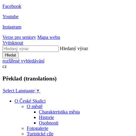
Facebook
Youtube
Instagram
Verze pro seniory
Mapa webu
Vytisknout
Hledaný výraz
Hledat
rozšířené vyhledávání
cz
Překlad (translations)
Select Language
▼
O České Skalici
O městě
Charakteristika města
Historie
Osobnosti
Fotogalerie
Turistické cíle