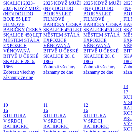
SKALICI 2023–
2025
KDYŽ MUŽI
2025
KDYŽ MUŽI
202
2025
KDYŽ MUŽI
(NE)JDOU DO
(NE)JDOU DO
(NE
(NE)JDOU DO
BOJE
55 LET
BOJE
55 LET
BO
BOJE
55 LET
FILMOVÉ
FILMOVÉ
FI
FILMOVÉ
BABIČKY
ČESKÁ
BABIČKY
ČESKÁ
BA
BABIČKY
ČESKÁ
SKALICE 450 LET
SKALICE 450 LET
SKA
SKALICE 450 LET
MĚSTEM
STÁLÁ
MĚSTEM
STÁLÁ
MĚ
MĚSTEM
STÁLÁ
EXPOZICE
EXPOZICE
EX
EXPOZICE
VĚNOVANÁ
VĚNOVANÁ
VĚ
VĚNOVANÁ
BITVĚ U ČESKÉ
BITVĚ U ČESKÉ
BIT
BITVĚ U ČESKÉ
SKALICE 28. 6.
SKALICE 28. 6.
SKA
SKALICE 28. 6.
1866
1866
186
1866
Zobrazit všechny
Zobrazit všechny
Zobr
Zobrazit všechny
záznamy ze dne
záznamy ze dne
zázn
záznamy ze dne
13
17
KU
V S
10
11
12
RAT
16
16
16
KO
KULTURA
KULTURA
KULTURA
PR
V SRDCI
V SRDCI
V SRDCI
VÝ
RATIBOŘIC
RATIBOŘIC
RATIBOŘIC
KO
Turisté zvou na své
Turisté zvou na své
Turisté zvou na své