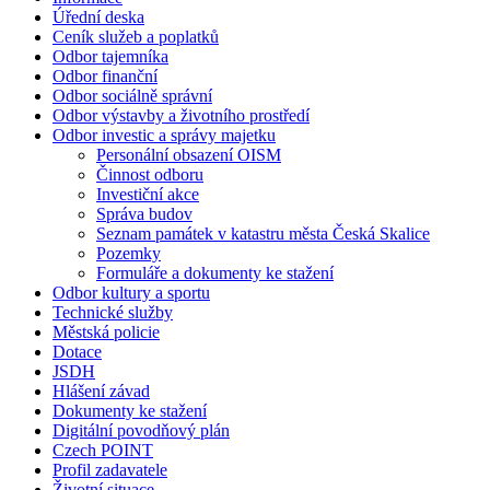
Úřední deska
Ceník služeb a poplatků
Odbor tajemníka
Odbor finanční
Odbor sociálně správní
Odbor výstavby a životního prostředí
Odbor investic a správy majetku
Personální obsazení OISM
Činnost odboru
Investiční akce
Správa budov
Seznam památek v katastru města Česká Skalice
Pozemky
Formuláře a dokumenty ke stažení
Odbor kultury a sportu
Technické služby
Městská policie
Dotace
JSDH
Hlášení závad
Dokumenty ke stažení
Digitální povodňový plán
Czech POINT
Profil zadavatele
Životní situace