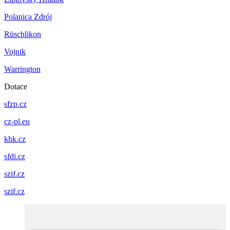
Polanica Zdrój
Rüschlikon
Vojnik
Warrington
Dotace
sfzp.cz
cz-pl.eu
khk.cz
sfdi.cz
szif.cz
szif.cz