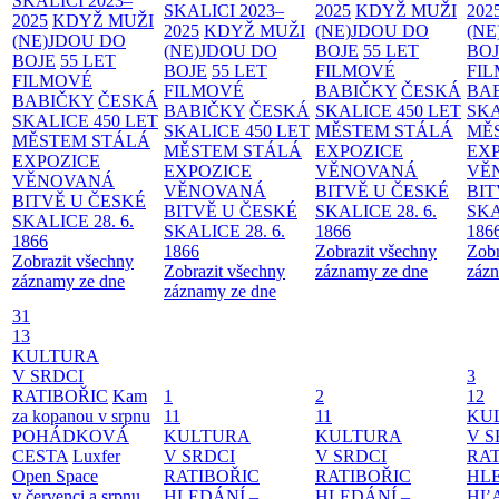
SKALICI 2023–
SKALICI 2023–
2025
KDYŽ MUŽI
202
2025
KDYŽ MUŽI
2025
KDYŽ MUŽI
(NE)JDOU DO
(NE
(NE)JDOU DO
(NE)JDOU DO
BOJE
55 LET
BO
BOJE
55 LET
BOJE
55 LET
FILMOVÉ
FI
FILMOVÉ
FILMOVÉ
BABIČKY
ČESKÁ
BA
BABIČKY
ČESKÁ
BABIČKY
ČESKÁ
SKALICE 450 LET
SKA
SKALICE 450 LET
SKALICE 450 LET
MĚSTEM
STÁLÁ
MĚ
MĚSTEM
STÁLÁ
MĚSTEM
STÁLÁ
EXPOZICE
EX
EXPOZICE
EXPOZICE
VĚNOVANÁ
VĚ
VĚNOVANÁ
VĚNOVANÁ
BITVĚ U ČESKÉ
BIT
BITVĚ U ČESKÉ
BITVĚ U ČESKÉ
SKALICE 28. 6.
SKA
SKALICE 28. 6.
SKALICE 28. 6.
1866
186
1866
1866
Zobrazit všechny
Zobr
Zobrazit všechny
Zobrazit všechny
záznamy ze dne
zázn
záznamy ze dne
záznamy ze dne
31
13
KULTURA
V SRDCI
3
RATIBOŘIC
Kam
1
2
12
za kopanou v srpnu
11
11
KU
POHÁDKOVÁ
KULTURA
KULTURA
V S
CESTA
Luxfer
V SRDCI
V SRDCI
RAT
Open Space
RATIBOŘIC
RATIBOŘIC
HLE
v červenci a srpnu
HLEDÁNÍ –
HLEDÁNÍ –
HĽ