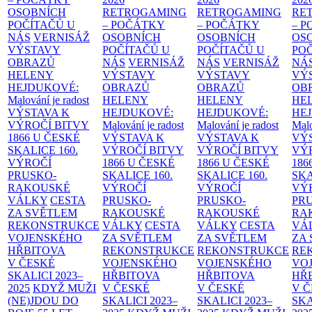
OSOBNÍCH
RETROGAMING
RETROGAMING
RE
POČÍTAČŮ U
– POČÁTKY
– POČÁTKY
– 
NÁS
VERNISÁŽ
OSOBNÍCH
OSOBNÍCH
OS
VÝSTAVY
POČÍTAČŮ U
POČÍTAČŮ U
PO
OBRAZŮ
NÁS
VERNISÁŽ
NÁS
VERNISÁŽ
NÁ
HELENY
VÝSTAVY
VÝSTAVY
VÝ
HEJDUKOVÉ:
OBRAZŮ
OBRAZŮ
OB
Malování je radost
HELENY
HELENY
HE
VÝSTAVA K
HEJDUKOVÉ:
HEJDUKOVÉ:
HE
VÝROČÍ BITVY
Malování je radost
Malování je radost
Malo
1866 U ČESKÉ
VÝSTAVA K
VÝSTAVA K
VÝ
SKALICE
160.
VÝROČÍ BITVY
VÝROČÍ BITVY
VÝ
VÝROČÍ
1866 U ČESKÉ
1866 U ČESKÉ
186
PRUSKO-
SKALICE
160.
SKALICE
160.
SK
RAKOUSKÉ
VÝROČÍ
VÝROČÍ
VÝ
VÁLKY
CESTA
PRUSKO-
PRUSKO-
PR
ZA SVĚTLEM
RAKOUSKÉ
RAKOUSKÉ
RA
REKONSTRUKCE
VÁLKY
CESTA
VÁLKY
CESTA
VÁ
VOJENSKÉHO
ZA SVĚTLEM
ZA SVĚTLEM
ZA
HŘBITOVA
REKONSTRUKCE
REKONSTRUKCE
RE
V ČESKÉ
VOJENSKÉHO
VOJENSKÉHO
VO
SKALICI 2023–
HŘBITOVA
HŘBITOVA
HŘ
2025
KDYŽ MUŽI
V ČESKÉ
V ČESKÉ
V 
(NE)JDOU DO
SKALICI 2023–
SKALICI 2023–
SKA