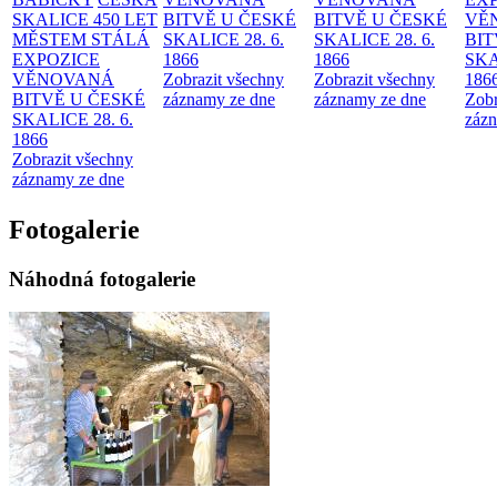
SKALICE 450 LET
BITVĚ U ČESKÉ
BITVĚ U ČESKÉ
VĚ
MĚSTEM
STÁLÁ
SKALICE 28. 6.
SKALICE 28. 6.
BIT
EXPOZICE
1866
1866
SKA
VĚNOVANÁ
Zobrazit všechny
Zobrazit všechny
186
BITVĚ U ČESKÉ
záznamy ze dne
záznamy ze dne
Zobr
SKALICE 28. 6.
zázn
1866
Zobrazit všechny
záznamy ze dne
Fotogalerie
Náhodná fotogalerie