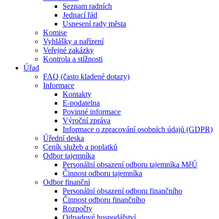
Seznam radních
Jednací řád
Usnesení rady města
Komise
Vyhlášky a nařízení
Veřejné zakázky
Kontrola a stížnosti
Úřad
FAQ (často kladené dotazy)
Informace
Kontakty
E-podatelna
Povinné informace
Výroční zpráva
Informace o zpracování osobních údajů (GDPR)
Úřední deska
Ceník služeb a poplatků
Odbor tajemníka
Personální obsazení odboru tajemníka MěÚ
Činnost odboru tajemníka
Odbor finanční
Personální obsazení odboru finančního
Činnost odboru finančního
Rozpočty
Odpadové hospodářství