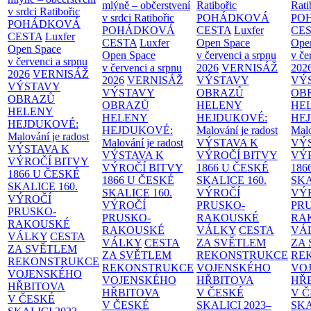
mlýně – občerstvení
Ratibořic
Rati
v srdci Ratibořic
v srdci Ratibořic
POHÁDKOVÁ
PO
POHÁDKOVÁ
POHÁDKOVÁ
CESTA
Luxfer
CE
CESTA
Luxfer
CESTA
Luxfer
Open Space
Ope
Open Space
Open Space
v červenci a srpnu
v če
v červenci a srpnu
v červenci a srpnu
2026
VERNISÁŽ
202
2026
VERNISÁŽ
2026
VERNISÁŽ
VÝSTAVY
VÝ
VÝSTAVY
VÝSTAVY
OBRAZŮ
OB
OBRAZŮ
OBRAZŮ
HELENY
HE
HELENY
HELENY
HEJDUKOVÉ:
HE
HEJDUKOVÉ:
HEJDUKOVÉ:
Malování je radost
Malo
Malování je radost
Malování je radost
VÝSTAVA K
VÝ
VÝSTAVA K
VÝSTAVA K
VÝROČÍ BITVY
VÝ
VÝROČÍ BITVY
VÝROČÍ BITVY
1866 U ČESKÉ
186
1866 U ČESKÉ
1866 U ČESKÉ
SKALICE
160.
SK
SKALICE
160.
SKALICE
160.
VÝROČÍ
VÝ
VÝROČÍ
VÝROČÍ
PRUSKO-
PR
PRUSKO-
PRUSKO-
RAKOUSKÉ
RA
RAKOUSKÉ
RAKOUSKÉ
VÁLKY
CESTA
VÁ
VÁLKY
CESTA
VÁLKY
CESTA
ZA SVĚTLEM
ZA
ZA SVĚTLEM
ZA SVĚTLEM
REKONSTRUKCE
RE
REKONSTRUKCE
REKONSTRUKCE
VOJENSKÉHO
VO
VOJENSKÉHO
VOJENSKÉHO
HŘBITOVA
HŘ
HŘBITOVA
HŘBITOVA
V ČESKÉ
V 
V ČESKÉ
V ČESKÉ
SKALICI 2023–
SKA