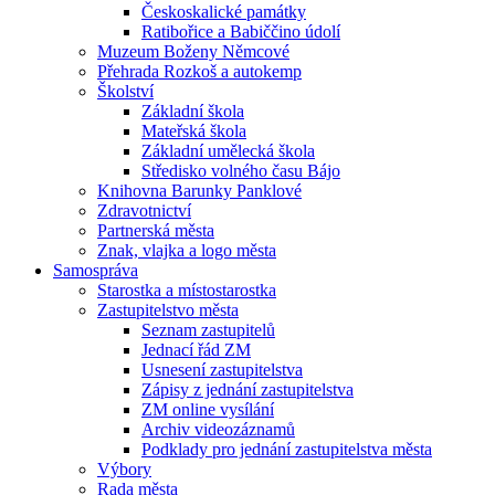
Českoskalické památky
Ratibořice a Babiččino údolí
Muzeum Boženy Němcové
Přehrada Rozkoš a autokemp
Školství
Základní škola
Mateřská škola
Základní umělecká škola
Středisko volného času Bájo
Knihovna Barunky Panklové
Zdravotnictví
Partnerská města
Znak, vlajka a logo města
Samospráva
Starostka a místostarostka
Zastupitelstvo města
Seznam zastupitelů
Jednací řád ZM
Usnesení zastupitelstva
Zápisy z jednání zastupitelstva
ZM online vysílání
Archiv videozáznamů
Podklady pro jednání zastupitelstva města
Výbory
Rada města