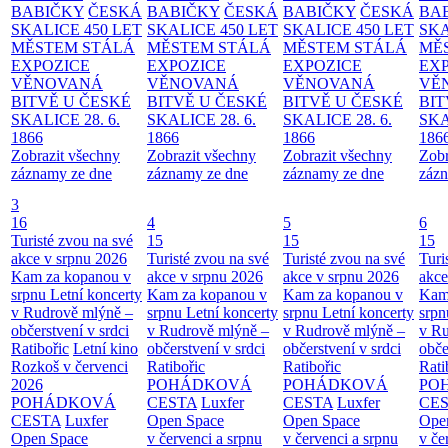
BABIČKY
ČESKÁ
BABIČKY
ČESKÁ
BABIČKY
ČESKÁ
BA
SKALICE 450 LET
SKALICE 450 LET
SKALICE 450 LET
SKA
MĚSTEM
STÁLÁ
MĚSTEM
STÁLÁ
MĚSTEM
STÁLÁ
MĚ
EXPOZICE
EXPOZICE
EXPOZICE
EX
VĚNOVANÁ
VĚNOVANÁ
VĚNOVANÁ
VĚ
BITVĚ U ČESKÉ
BITVĚ U ČESKÉ
BITVĚ U ČESKÉ
BIT
SKALICE 28. 6.
SKALICE 28. 6.
SKALICE 28. 6.
SKA
1866
1866
1866
186
Zobrazit všechny
Zobrazit všechny
Zobrazit všechny
Zobr
záznamy ze dne
záznamy ze dne
záznamy ze dne
zázn
3
16
4
5
6
Turisté zvou na své
15
15
15
akce v srpnu 2026
Turisté zvou na své
Turisté zvou na své
Turi
Kam za kopanou v
akce v srpnu 2026
akce v srpnu 2026
akce
srpnu
Letní koncerty
Kam za kopanou v
Kam za kopanou v
Kam
v Rudrově mlýně –
srpnu
Letní koncerty
srpnu
Letní koncerty
srp
občerstvení v srdci
v Rudrově mlýně –
v Rudrově mlýně –
v Ru
Ratibořic
Letní kino
občerstvení v srdci
občerstvení v srdci
obče
Rozkoš v červenci
Ratibořic
Ratibořic
Rati
2026
POHÁDKOVÁ
POHÁDKOVÁ
PO
POHÁDKOVÁ
CESTA
Luxfer
CESTA
Luxfer
CE
CESTA
Luxfer
Open Space
Open Space
Ope
Open Space
v červenci a srpnu
v červenci a srpnu
v če