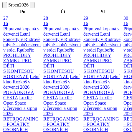
Srpen
2026
Po
Út
St
27
28
29
30
16
16
16
16
Přípravná kopaná v
Přípravná kopaná v
Přípravná kopaná v
Příp
červenci
Letní
červenci
Letní
červenci
Letní
červ
koncerty v Rudrově
koncerty v Rudrově
koncerty v Rudrově
konc
mlýně – občerstvení
mlýně – občerstvení
mlýně – občerstvení
mlýn
v srdci Ratibořic
v srdci Ratibořic
v srdci Ratibořic
v sr
PROHLÍDKY
PROHLÍDKY
PROHLÍDKY
PR
ZÁMKU PRO
ZÁMKU PRO
ZÁMKU PRO
ZÁ
DĚTI
DĚTI
DĚTI
DĚT
S KOMTESOU
S KOMTESOU
S KOMTESOU
S 
HORTENZIÍ
Letní
HORTENZIÍ
Letní
HORTENZIÍ
Letní
HOR
kino Rozkoš v
kino Rozkoš v
kino Rozkoš v
kino
červenci 2026
červenci 2026
červenci 2026
červ
POHÁDKOVÁ
POHÁDKOVÁ
POHÁDKOVÁ
PO
CESTA
Luxfer
CESTA
Luxfer
CESTA
Luxfer
CE
Open Space
Open Space
Open Space
Ope
v červenci a srpnu
v červenci a srpnu
v červenci a srpnu
v če
2026
2026
2026
202
RETROGAMING
RETROGAMING
RETROGAMING
RE
– POČÁTKY
– POČÁTKY
– POČÁTKY
– 
OSOBNÍCH
OSOBNÍCH
OSOBNÍCH
OS