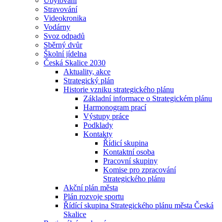
Ubytování
Stravování
Videokronika
Vodárny
Svoz odpadů
Sběrný dvůr
Školní jídelna
Česká Skalice 2030
Aktuality, akce
Strategický plán
Historie vzniku strategického plánu
Základní informace o Strategickém plánu
Harmonogram prací
Výstupy práce
Podklady
Kontakty
Řídicí skupina
Kontaktní osoba
Pracovní skupiny
Komise pro zpracování
Strategického plánu
Akční plán města
Plán rozvoje sportu
Řídící skupina Strategického plánu města Česká
Skalice