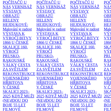
POČÍTAČŮ U
POČÍTAČŮ U
POČÍTAČŮ U
PO
NÁS
VERNISÁŽ
NÁS
VERNISÁŽ
NÁS
VERNISÁŽ
NÁ
VÝSTAVY
VÝSTAVY
VÝSTAVY
VÝ
OBRAZŮ
OBRAZŮ
OBRAZŮ
OB
HELENY
HELENY
HELENY
HE
HEJDUKOVÉ:
HEJDUKOVÉ:
HEJDUKOVÉ:
HE
Malování je radost
Malování je radost
Malování je radost
Malo
VÝSTAVA K
VÝSTAVA K
VÝSTAVA K
VÝ
VÝROČÍ BITVY
VÝROČÍ BITVY
VÝROČÍ BITVY
VÝ
1866 U ČESKÉ
1866 U ČESKÉ
1866 U ČESKÉ
186
SKALICE
160.
SKALICE
160.
SKALICE
160.
SK
VÝROČÍ
VÝROČÍ
VÝROČÍ
VÝ
PRUSKO-
PRUSKO-
PRUSKO-
PR
RAKOUSKÉ
RAKOUSKÉ
RAKOUSKÉ
RA
VÁLKY
CESTA
VÁLKY
CESTA
VÁLKY
CESTA
VÁ
ZA SVĚTLEM
ZA SVĚTLEM
ZA SVĚTLEM
ZA
REKONSTRUKCE
REKONSTRUKCE
REKONSTRUKCE
RE
VOJENSKÉHO
VOJENSKÉHO
VOJENSKÉHO
VO
HŘBITOVA
HŘBITOVA
HŘBITOVA
HŘ
V ČESKÉ
V ČESKÉ
V ČESKÉ
V 
SKALICI 2023–
SKALICI 2023–
SKALICI 2023–
SKA
2025
KDYŽ MUŽI
2025
KDYŽ MUŽI
2025
KDYŽ MUŽI
202
(NE)JDOU DO
(NE)JDOU DO
(NE)JDOU DO
(NE
BOJE
55 LET
BOJE
55 LET
BOJE
55 LET
BO
FILMOVÉ
FILMOVÉ
FILMOVÉ
FI