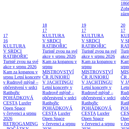
186
Zobr
zázn
18
19
20
17
17
17
17
KULTURA
KULTURA
KU
16
V SRDCI
V SRDCI
V S
KULTURA
RATIBOŘIC
RATIBOŘIC
RAT
V SRDCI
Turisté zvou na své
Turisté zvou na své
Turi
RATIBOŘIC
akce v srpnu 2026
akce v srpnu 2026
akce
Turisté zvou na své
Kam za kopanou v
Kam za kopanou v
Kam
akce v srpnu 2026
srpnu
srpnu
srpn
Kam za kopanou v
MISTROVSTVÍ
MISTROVSTVÍ
MI
srpnu
Letní koncerty
ČR JUNIORŮ
ČR JUNIORŮ
ČR 
v Rudrově mlýně –
V JACHTINGU
V JACHTINGU
V 
občerstvení v srdci
Letní koncerty v
Letní koncerty v
Letn
Ratibořic
Rudrově mlýně –
Rudrově mlýně –
Rud
POHÁDKOVÁ
občerstvení v srdci
občerstvení v srdci
obče
CESTA
Luxfer
Ratibořic
Ratibořic
Rati
Open Space
POHÁDKOVÁ
POHÁDKOVÁ
PO
v červenci a srpnu
CESTA
Luxfer
CESTA
Luxfer
CE
2026
Open Space
Open Space
Ope
RETROGAMING
v červenci a srpnu
v červenci a srpnu
v če
– POČÁTKY
2026
2026
202