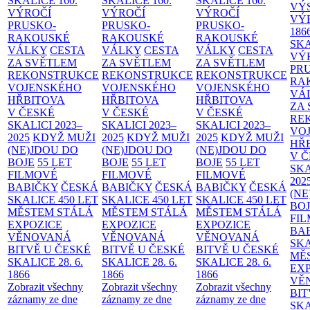
SKALICE
160.
SKALICE
160.
SKALICE
160.
VÝ
VÝROČÍ
VÝROČÍ
VÝROČÍ
VÝ
PRUSKO-
PRUSKO-
PRUSKO-
186
RAKOUSKÉ
RAKOUSKÉ
RAKOUSKÉ
SK
VÁLKY
CESTA
VÁLKY
CESTA
VÁLKY
CESTA
VÝ
ZA SVĚTLEM
ZA SVĚTLEM
ZA SVĚTLEM
PR
REKONSTRUKCE
REKONSTRUKCE
REKONSTRUKCE
RA
VOJENSKÉHO
VOJENSKÉHO
VOJENSKÉHO
VÁ
HŘBITOVA
HŘBITOVA
HŘBITOVA
ZA
V ČESKÉ
V ČESKÉ
V ČESKÉ
RE
SKALICI 2023–
SKALICI 2023–
SKALICI 2023–
VO
2025
KDYŽ MUŽI
2025
KDYŽ MUŽI
2025
KDYŽ MUŽI
HŘ
(NE)JDOU DO
(NE)JDOU DO
(NE)JDOU DO
V 
BOJE
55 LET
BOJE
55 LET
BOJE
55 LET
SKA
FILMOVÉ
FILMOVÉ
FILMOVÉ
202
BABIČKY
ČESKÁ
BABIČKY
ČESKÁ
BABIČKY
ČESKÁ
(NE
SKALICE 450 LET
SKALICE 450 LET
SKALICE 450 LET
BO
MĚSTEM
STÁLÁ
MĚSTEM
STÁLÁ
MĚSTEM
STÁLÁ
FI
EXPOZICE
EXPOZICE
EXPOZICE
BA
VĚNOVANÁ
VĚNOVANÁ
VĚNOVANÁ
SKA
BITVĚ U ČESKÉ
BITVĚ U ČESKÉ
BITVĚ U ČESKÉ
MĚ
SKALICE 28. 6.
SKALICE 28. 6.
SKALICE 28. 6.
EX
1866
1866
1866
VĚ
Zobrazit všechny
Zobrazit všechny
Zobrazit všechny
BIT
záznamy ze dne
záznamy ze dne
záznamy ze dne
SKA