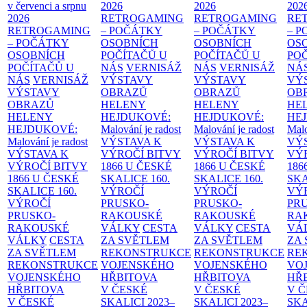
v červenci a srpnu
2026
2026
202
2026
RETROGAMING
RETROGAMING
RE
RETROGAMING
– POČÁTKY
– POČÁTKY
– 
– POČÁTKY
OSOBNÍCH
OSOBNÍCH
OS
OSOBNÍCH
POČÍTAČŮ U
POČÍTAČŮ U
PO
POČÍTAČŮ U
NÁS
VERNISÁŽ
NÁS
VERNISÁŽ
NÁ
NÁS
VERNISÁŽ
VÝSTAVY
VÝSTAVY
VÝ
VÝSTAVY
OBRAZŮ
OBRAZŮ
OB
OBRAZŮ
HELENY
HELENY
HE
HELENY
HEJDUKOVÉ:
HEJDUKOVÉ:
HE
HEJDUKOVÉ:
Malování je radost
Malování je radost
Malo
Malování je radost
VÝSTAVA K
VÝSTAVA K
VÝ
VÝSTAVA K
VÝROČÍ BITVY
VÝROČÍ BITVY
VÝ
VÝROČÍ BITVY
1866 U ČESKÉ
1866 U ČESKÉ
186
1866 U ČESKÉ
SKALICE
160.
SKALICE
160.
SK
SKALICE
160.
VÝROČÍ
VÝROČÍ
VÝ
VÝROČÍ
PRUSKO-
PRUSKO-
PR
PRUSKO-
RAKOUSKÉ
RAKOUSKÉ
RA
RAKOUSKÉ
VÁLKY
CESTA
VÁLKY
CESTA
VÁ
VÁLKY
CESTA
ZA SVĚTLEM
ZA SVĚTLEM
ZA
ZA SVĚTLEM
REKONSTRUKCE
REKONSTRUKCE
RE
REKONSTRUKCE
VOJENSKÉHO
VOJENSKÉHO
VO
VOJENSKÉHO
HŘBITOVA
HŘBITOVA
HŘ
HŘBITOVA
V ČESKÉ
V ČESKÉ
V 
V ČESKÉ
SKALICI 2023–
SKALICI 2023–
SKA