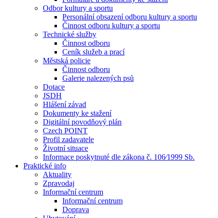
Odbor kultury a sportu
Personální obsazení odboru kultury a sportu
Činnost odboru kultury a sportu
Technické služby
Činnost odboru
Ceník služeb a prací
Městská policie
Činnost odboru
Galerie nalezených psů
Dotace
JSDH
Hlášení závad
Dokumenty ke stažení
Digitální povodňový plán
Czech POINT
Profil zadavatele
Životní situace
Informace poskytnuté dle zákona č. 106⁄1999 Sb.
Praktické info
Aktuality
Zpravodaj
Informační centrum
Informační centrum
Doprava