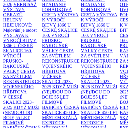
2026
VERNISÁŽ
HĽADANIE
HĽADANIE
OT
VÝSTAVY
POHÁDKOVÁ
POHÁDKOVÁ
DV
OBRAZŮ
CESTA
VÝSTAVA
CESTA
VÝSTAVA
PO
HELENY
K VÝROČÍ
K VÝROČÍ
CE
HEJDUKOVÉ:
BITVY 1866 U
BITVY 1866 U
K 
Malování je radost
ČESKÉ SKALICE
ČESKÉ SKALICE
BIT
VÝSTAVA K
160. VÝROČÍ
160. VÝROČÍ
ČES
VÝROČÍ BITVY
PRUSKO-
PRUSKO-
160
1866 U ČESKÉ
RAKOUSKÉ
RAKOUSKÉ
PR
SKALICE
160.
VÁLKY
CESTA
VÁLKY
CESTA
RA
VÝROČÍ
ZA SVĚTLEM
ZA SVĚTLEM
VÁ
PRUSKO-
REKONSTRUKCE
REKONSTRUKCE
ZA
RAKOUSKÉ
VOJENSKÉHO
VOJENSKÉHO
RE
VÁLKY
CESTA
HŘBITOVA
HŘBITOVA
VO
ZA SVĚTLEM
V ČESKÉ
V ČESKÉ
HŘ
REKONSTRUKCE
SKALICI 2023–
SKALICI 2023–
V 
VOJENSKÉHO
2025
KDYŽ MUŽI
2025
KDYŽ MUŽI
SKA
HŘBITOVA
(NE)JDOU DO
(NE)JDOU DO
202
V ČESKÉ
BOJE
55 LET
BOJE
55 LET
(NE
SKALICI 2023–
FILMOVÉ
FILMOVÉ
BO
2025
KDYŽ MUŽI
BABIČKY
ČESKÁ
BABIČKY
ČESKÁ
FI
(NE)JDOU DO
SKALICE 450 LET
SKALICE 450 LET
BA
BOJE
55 LET
MĚSTEM
STÁLÁ
MĚSTEM
STÁLÁ
SKA
FILMOVÉ
EXPOZICE
EXPOZICE
MĚ
BABIČKY
ČESKÁ
VĚNOVANÁ
VĚNOVANÁ
EX