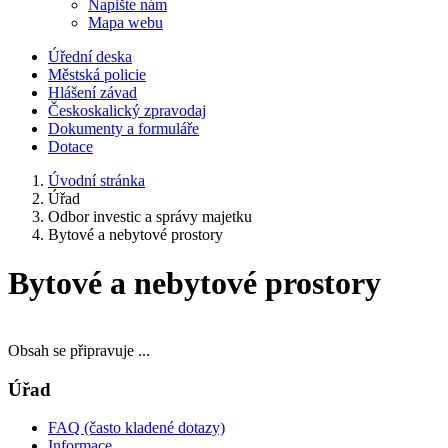
Napište nám
Mapa webu
Úřední deska
Městská policie
Hlášení závad
Českoskalický zpravodaj
Dokumenty a formuláře
Dotace
Úvodní stránka
Úřad
Odbor investic a správy majetku
Bytové a nebytové prostory
Bytové a nebytové prostory
Obsah se připravuje ...
Úřad
FAQ (často kladené dotazy)
Informace