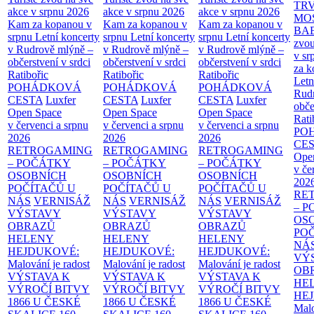
TR
akce v srpnu 2026
akce v srpnu 2026
akce v srpnu 2026
MO
Kam za kopanou v
Kam za kopanou v
Kam za kopanou v
BA
srpnu
Letní koncerty
srpnu
Letní koncerty
srpnu
Letní koncerty
zvou
v Rudrově mlýně –
v Rudrově mlýně –
v Rudrově mlýně –
v sr
občerstvení v srdci
občerstvení v srdci
občerstvení v srdci
za k
Ratibořic
Ratibořic
Ratibořic
Letn
POHÁDKOVÁ
POHÁDKOVÁ
POHÁDKOVÁ
Rud
CESTA
Luxfer
CESTA
Luxfer
CESTA
Luxfer
obče
Open Space
Open Space
Open Space
Rati
v červenci a srpnu
v červenci a srpnu
v červenci a srpnu
PO
2026
2026
2026
CE
RETROGAMING
RETROGAMING
RETROGAMING
Ope
– POČÁTKY
– POČÁTKY
– POČÁTKY
v če
OSOBNÍCH
OSOBNÍCH
OSOBNÍCH
202
POČÍTAČŮ U
POČÍTAČŮ U
POČÍTAČŮ U
RE
NÁS
VERNISÁŽ
NÁS
VERNISÁŽ
NÁS
VERNISÁŽ
– 
VÝSTAVY
VÝSTAVY
VÝSTAVY
OS
OBRAZŮ
OBRAZŮ
OBRAZŮ
PO
HELENY
HELENY
HELENY
NÁ
HEJDUKOVÉ:
HEJDUKOVÉ:
HEJDUKOVÉ:
VÝ
Malování je radost
Malování je radost
Malování je radost
OB
VÝSTAVA K
VÝSTAVA K
VÝSTAVA K
HE
VÝROČÍ BITVY
VÝROČÍ BITVY
VÝROČÍ BITVY
HE
1866 U ČESKÉ
1866 U ČESKÉ
1866 U ČESKÉ
Malo