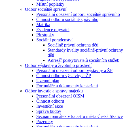
Místní poplatky
Odbor sociálně správní
Personální obsazení odboru sociálně správního
Činnost odboru sociálně správního
Matrika
Evidence obyvatel
Přestupky
Sociální poradenství
Sociálně právní ochrana dětí
Standardy kvality sociálně-právní ochrany
dětí
Adresář poskytovatelů sociálních služeb
Odbor výstavby a životního prostředí
Personální obsazení odboru výstavby a ŽP
Činnost odboru výstavby a ŽP
Územní plán
Formuláře a dokumenty ke stažení
Odbor investic a správy majetku
Personální obsazení OISM
Činnost odboru
Investiční akce
Správa budov
Seznam památek v katastru města Česká Skalice
Pozemky
Formuláře a dokumenty ke stažení