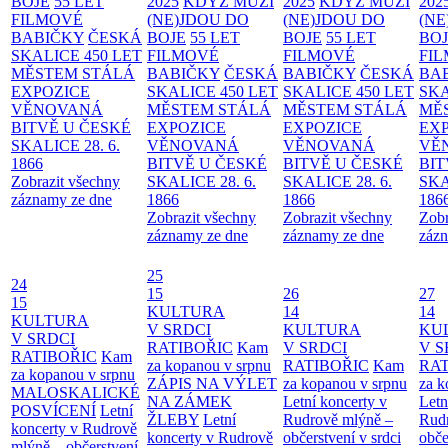
BOJE
55 LET
2025
KDYŽ MUŽI
2025
KDYŽ MUŽI
202
FILMOVÉ
(NE)JDOU DO
(NE)JDOU DO
(NE
BABIČKY
ČESKÁ
BOJE
55 LET
BOJE
55 LET
BO
SKALICE 450 LET
FILMOVÉ
FILMOVÉ
FI
MĚSTEM
STÁLÁ
BABIČKY
ČESKÁ
BABIČKY
ČESKÁ
BA
EXPOZICE
SKALICE 450 LET
SKALICE 450 LET
SKA
VĚNOVANÁ
MĚSTEM
STÁLÁ
MĚSTEM
STÁLÁ
MĚ
BITVĚ U ČESKÉ
EXPOZICE
EXPOZICE
EX
SKALICE 28. 6.
VĚNOVANÁ
VĚNOVANÁ
VĚ
1866
BITVĚ U ČESKÉ
BITVĚ U ČESKÉ
BIT
Zobrazit všechny
SKALICE 28. 6.
SKALICE 28. 6.
SKA
záznamy ze dne
1866
1866
186
Zobrazit všechny
Zobrazit všechny
Zobr
záznamy ze dne
záznamy ze dne
zázn
25
24
15
26
27
15
KULTURA
14
14
KULTURA
V SRDCI
KULTURA
KU
V SRDCI
RATIBOŘIC
Kam
V SRDCI
V S
RATIBOŘIC
Kam
za kopanou v srpnu
RATIBOŘIC
Kam
RAT
za kopanou v srpnu
ZÁPIS NA VÝLET
za kopanou v srpnu
za k
MALOSKALICKÉ
NA ZÁMEK
Letní koncerty v
Letn
POSVÍCENÍ
Letní
ŽLEBY
Letní
Rudrově mlýně –
Rud
koncerty v Rudrově
koncerty v Rudrově
občerstvení v srdci
obče
mlýně – občerstvení