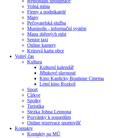
Regionální spolupráce
Volná místa
Firmy a podnikatelé
Mapy
Pečovatelská služba
Munipolis - informační systém
Mapa sběrných míst
Senior taxi
Online kamery
Krizová karta obce
Volný čas
Kultura
Kulturní kalendář
Jiřinkové slavnosti
Kino Kaplicky Boutique Cinema
Letní kino Rozkoš
Sport
Církve
Spolky
Turistika
Stezka Johna Lennona
Pozvánky k sousedům
Online rezervace sportovišť
Kontakty
Kontakty na MÚ