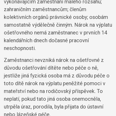
vykonávajícím zaměstnání malého rozsahu;
zahraničním zaměstnancům; členům
kolektivních orgánů právnické osoby; osobám
samostatně výdělečně činným. Nárok na výplatu
ošetřovného nemá zaměstnanec v prvních 14
kalendářních dnech dočasné pracovní
neschopnosti.
Zaměstnanci nevzniká nárok na ošetřovné z
důvodu ošetřování dítěte nebo péče o ně,
jestliže jiná fyzická osoba má z důvodu péče o
toto dítě nárok na výplatu peněžité pomoci v
mateřství nebo na rodičovský příspěvek. To
neplatí, pokud tato jiná osoba onemocněla,
utrpěla úraz, porodila, byla přijata do ústavní
nebo lázeňské péče.