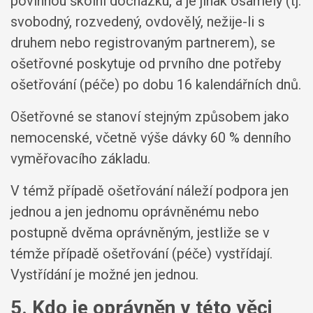
povinnou školní docházku, a je jinak osamělý (tj.
svobodný, rozvedený, ovdovělý, nežije-li s
druhem nebo registrovaným partnerem), se
ošetřovné poskytuje od prvního dne potřeby
ošetřování (péče) po dobu 16 kalendářních dnů.
Ošetřovné se stanoví stejným způsobem jako
nemocenské, včetně výše dávky 60 % denního
vyměřovacího základu.
V témž případě ošetřování náleží podpora jen
jednou a jen jednomu oprávněnému nebo
postupně dvěma oprávněným, jestliže se v
témže případě ošetřování (péče) vystřídají.
Vystřídání je možné jen jednou.
5. Kdo je oprávněn v této věci