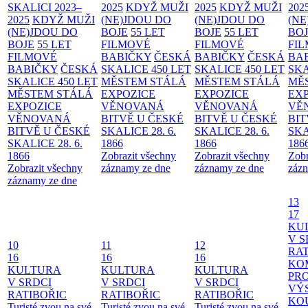
SKALICI 2023–
2025
KDYŽ MUŽI
2025
KDYŽ MUŽI
202
2025
KDYŽ MUŽI
(NE)JDOU DO
(NE)JDOU DO
(NE
(NE)JDOU DO
BOJE
55 LET
BOJE
55 LET
BO
BOJE
55 LET
FILMOVÉ
FILMOVÉ
FI
FILMOVÉ
BABIČKY
ČESKÁ
BABIČKY
ČESKÁ
BA
BABIČKY
ČESKÁ
SKALICE 450 LET
SKALICE 450 LET
SKA
SKALICE 450 LET
MĚSTEM
STÁLÁ
MĚSTEM
STÁLÁ
MĚ
MĚSTEM
STÁLÁ
EXPOZICE
EXPOZICE
EX
EXPOZICE
VĚNOVANÁ
VĚNOVANÁ
VĚ
VĚNOVANÁ
BITVĚ U ČESKÉ
BITVĚ U ČESKÉ
BIT
BITVĚ U ČESKÉ
SKALICE 28. 6.
SKALICE 28. 6.
SKA
SKALICE 28. 6.
1866
1866
186
1866
Zobrazit všechny
Zobrazit všechny
Zobr
Zobrazit všechny
záznamy ze dne
záznamy ze dne
zázn
záznamy ze dne
13
17
KU
V S
10
11
12
RAT
16
16
16
KO
KULTURA
KULTURA
KULTURA
PR
V SRDCI
V SRDCI
V SRDCI
VÝ
RATIBOŘIC
RATIBOŘIC
RATIBOŘIC
KO
Turisté zvou na své
Turisté zvou na své
Turisté zvou na své