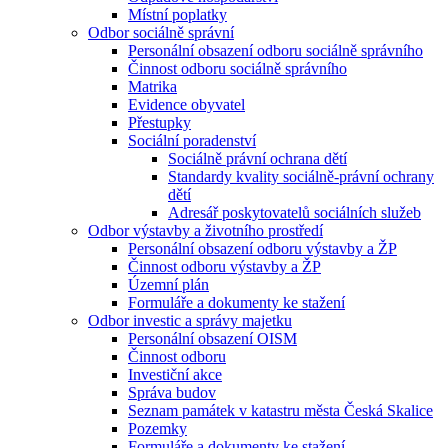
Místní poplatky
Odbor sociálně správní
Personální obsazení odboru sociálně správního
Činnost odboru sociálně správního
Matrika
Evidence obyvatel
Přestupky
Sociální poradenství
Sociálně právní ochrana dětí
Standardy kvality sociálně-právní ochrany
dětí
Adresář poskytovatelů sociálních služeb
Odbor výstavby a životního prostředí
Personální obsazení odboru výstavby a ŽP
Činnost odboru výstavby a ŽP
Územní plán
Formuláře a dokumenty ke stažení
Odbor investic a správy majetku
Personální obsazení OISM
Činnost odboru
Investiční akce
Správa budov
Seznam památek v katastru města Česká Skalice
Pozemky
Formuláře a dokumenty ke stažení