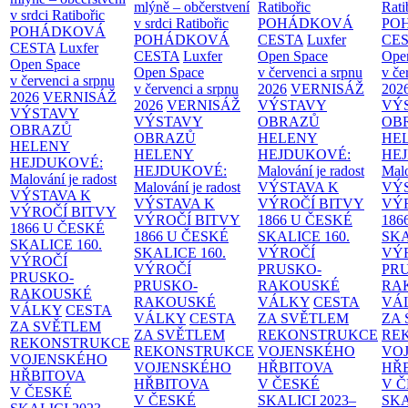
mlýně – občerstvení
Ratibořic
Rati
v srdci Ratibořic
v srdci Ratibořic
POHÁDKOVÁ
PO
POHÁDKOVÁ
POHÁDKOVÁ
CESTA
Luxfer
CE
CESTA
Luxfer
CESTA
Luxfer
Open Space
Ope
Open Space
Open Space
v červenci a srpnu
v če
v červenci a srpnu
v červenci a srpnu
2026
VERNISÁŽ
202
2026
VERNISÁŽ
2026
VERNISÁŽ
VÝSTAVY
VÝ
VÝSTAVY
VÝSTAVY
OBRAZŮ
OB
OBRAZŮ
OBRAZŮ
HELENY
HE
HELENY
HELENY
HEJDUKOVÉ:
HE
HEJDUKOVÉ:
HEJDUKOVÉ:
Malování je radost
Malo
Malování je radost
Malování je radost
VÝSTAVA K
VÝ
VÝSTAVA K
VÝSTAVA K
VÝROČÍ BITVY
VÝ
VÝROČÍ BITVY
VÝROČÍ BITVY
1866 U ČESKÉ
186
1866 U ČESKÉ
1866 U ČESKÉ
SKALICE
160.
SK
SKALICE
160.
SKALICE
160.
VÝROČÍ
VÝ
VÝROČÍ
VÝROČÍ
PRUSKO-
PR
PRUSKO-
PRUSKO-
RAKOUSKÉ
RA
RAKOUSKÉ
RAKOUSKÉ
VÁLKY
CESTA
VÁ
VÁLKY
CESTA
VÁLKY
CESTA
ZA SVĚTLEM
ZA
ZA SVĚTLEM
ZA SVĚTLEM
REKONSTRUKCE
RE
REKONSTRUKCE
REKONSTRUKCE
VOJENSKÉHO
VO
VOJENSKÉHO
VOJENSKÉHO
HŘBITOVA
HŘ
HŘBITOVA
HŘBITOVA
V ČESKÉ
V 
V ČESKÉ
V ČESKÉ
SKALICI 2023–
SKA