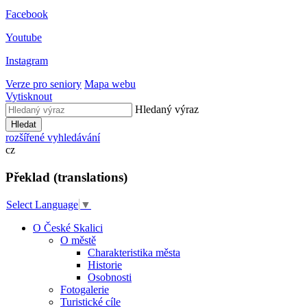
Facebook
Youtube
Instagram
Verze pro seniory
Mapa webu
Vytisknout
Hledaný výraz
Hledat
rozšířené vyhledávání
cz
Překlad (translations)
Select Language
▼
O České Skalici
O městě
Charakteristika města
Historie
Osobnosti
Fotogalerie
Turistické cíle