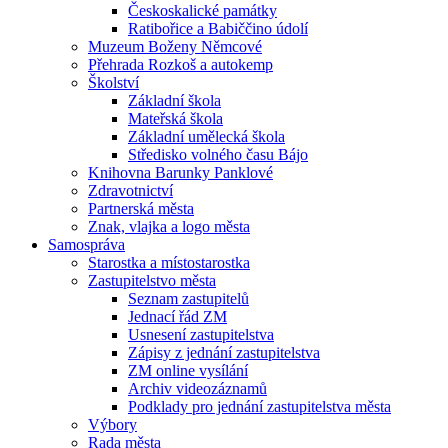
Českoskalické památky
Ratibořice a Babiččino údolí
Muzeum Boženy Němcové
Přehrada Rozkoš a autokemp
Školství
Základní škola
Mateřská škola
Základní umělecká škola
Středisko volného času Bájo
Knihovna Barunky Panklové
Zdravotnictví
Partnerská města
Znak, vlajka a logo města
Samospráva
Starostka a místostarostka
Zastupitelstvo města
Seznam zastupitelů
Jednací řád ZM
Usnesení zastupitelstva
Zápisy z jednání zastupitelstva
ZM online vysílání
Archiv videozáznamů
Podklady pro jednání zastupitelstva města
Výbory
Rada města