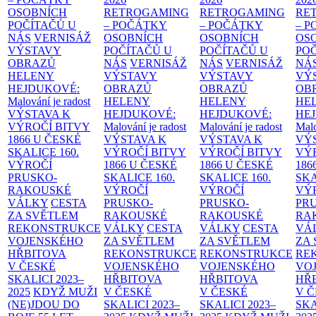
OSOBNÍCH
RETROGAMING
RETROGAMING
RE
POČÍTAČŮ U
– POČÁTKY
– POČÁTKY
– 
NÁS
VERNISÁŽ
OSOBNÍCH
OSOBNÍCH
OS
VÝSTAVY
POČÍTAČŮ U
POČÍTAČŮ U
PO
OBRAZŮ
NÁS
VERNISÁŽ
NÁS
VERNISÁŽ
NÁ
HELENY
VÝSTAVY
VÝSTAVY
VÝ
HEJDUKOVÉ:
OBRAZŮ
OBRAZŮ
OB
Malování je radost
HELENY
HELENY
HE
VÝSTAVA K
HEJDUKOVÉ:
HEJDUKOVÉ:
HE
VÝROČÍ BITVY
Malování je radost
Malování je radost
Malo
1866 U ČESKÉ
VÝSTAVA K
VÝSTAVA K
VÝ
SKALICE
160.
VÝROČÍ BITVY
VÝROČÍ BITVY
VÝ
VÝROČÍ
1866 U ČESKÉ
1866 U ČESKÉ
186
PRUSKO-
SKALICE
160.
SKALICE
160.
SK
RAKOUSKÉ
VÝROČÍ
VÝROČÍ
VÝ
VÁLKY
CESTA
PRUSKO-
PRUSKO-
PR
ZA SVĚTLEM
RAKOUSKÉ
RAKOUSKÉ
RA
REKONSTRUKCE
VÁLKY
CESTA
VÁLKY
CESTA
VÁ
VOJENSKÉHO
ZA SVĚTLEM
ZA SVĚTLEM
ZA
HŘBITOVA
REKONSTRUKCE
REKONSTRUKCE
RE
V ČESKÉ
VOJENSKÉHO
VOJENSKÉHO
VO
SKALICI 2023–
HŘBITOVA
HŘBITOVA
HŘ
2025
KDYŽ MUŽI
V ČESKÉ
V ČESKÉ
V 
(NE)JDOU DO
SKALICI 2023–
SKALICI 2023–
SKA