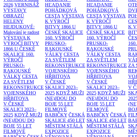
2026
VERNISÁŽ
HĽADANIE
HĽADANIE
OT
VÝSTAVY
POHÁDKOVÁ
POHÁDKOVÁ
DV
OBRAZŮ
CESTA
VÝSTAVA
CESTA
VÝSTAVA
PO
HELENY
K VÝROČÍ
K VÝROČÍ
CE
HEJDUKOVÉ:
BITVY 1866 U
BITVY 1866 U
K 
Malování je radost
ČESKÉ SKALICE
ČESKÉ SKALICE
BIT
VÝSTAVA K
160. VÝROČÍ
160. VÝROČÍ
ČES
VÝROČÍ BITVY
PRUSKO-
PRUSKO-
160
1866 U ČESKÉ
RAKOUSKÉ
RAKOUSKÉ
PR
SKALICE
160.
VÁLKY
CESTA
VÁLKY
CESTA
RA
VÝROČÍ
ZA SVĚTLEM
ZA SVĚTLEM
VÁ
PRUSKO-
REKONSTRUKCE
REKONSTRUKCE
ZA
RAKOUSKÉ
VOJENSKÉHO
VOJENSKÉHO
RE
VÁLKY
CESTA
HŘBITOVA
HŘBITOVA
VO
ZA SVĚTLEM
V ČESKÉ
V ČESKÉ
HŘ
REKONSTRUKCE
SKALICI 2023–
SKALICI 2023–
V 
VOJENSKÉHO
2025
KDYŽ MUŽI
2025
KDYŽ MUŽI
SKA
HŘBITOVA
(NE)JDOU DO
(NE)JDOU DO
202
V ČESKÉ
BOJE
55 LET
BOJE
55 LET
(NE
SKALICI 2023–
FILMOVÉ
FILMOVÉ
BO
2025
KDYŽ MUŽI
BABIČKY
ČESKÁ
BABIČKY
ČESKÁ
FI
(NE)JDOU DO
SKALICE 450 LET
SKALICE 450 LET
BA
BOJE
55 LET
MĚSTEM
STÁLÁ
MĚSTEM
STÁLÁ
SKA
FILMOVÉ
EXPOZICE
EXPOZICE
MĚ
BABIČKY
ČESKÁ
VĚNOVANÁ
VĚNOVANÁ
EX