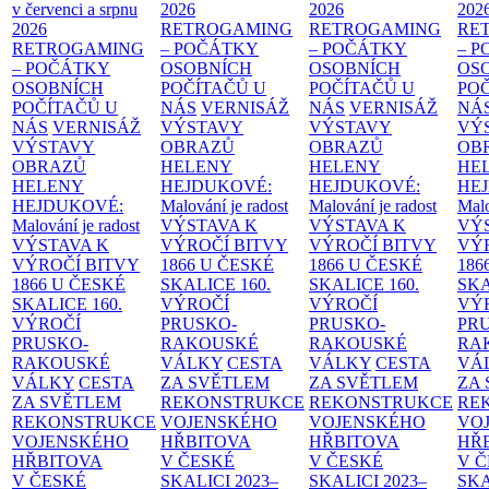
v červenci a srpnu
2026
2026
202
2026
RETROGAMING
RETROGAMING
RE
RETROGAMING
– POČÁTKY
– POČÁTKY
– 
– POČÁTKY
OSOBNÍCH
OSOBNÍCH
OS
OSOBNÍCH
POČÍTAČŮ U
POČÍTAČŮ U
PO
POČÍTAČŮ U
NÁS
VERNISÁŽ
NÁS
VERNISÁŽ
NÁ
NÁS
VERNISÁŽ
VÝSTAVY
VÝSTAVY
VÝ
VÝSTAVY
OBRAZŮ
OBRAZŮ
OB
OBRAZŮ
HELENY
HELENY
HE
HELENY
HEJDUKOVÉ:
HEJDUKOVÉ:
HE
HEJDUKOVÉ:
Malování je radost
Malování je radost
Malo
Malování je radost
VÝSTAVA K
VÝSTAVA K
VÝ
VÝSTAVA K
VÝROČÍ BITVY
VÝROČÍ BITVY
VÝ
VÝROČÍ BITVY
1866 U ČESKÉ
1866 U ČESKÉ
186
1866 U ČESKÉ
SKALICE
160.
SKALICE
160.
SK
SKALICE
160.
VÝROČÍ
VÝROČÍ
VÝ
VÝROČÍ
PRUSKO-
PRUSKO-
PR
PRUSKO-
RAKOUSKÉ
RAKOUSKÉ
RA
RAKOUSKÉ
VÁLKY
CESTA
VÁLKY
CESTA
VÁ
VÁLKY
CESTA
ZA SVĚTLEM
ZA SVĚTLEM
ZA
ZA SVĚTLEM
REKONSTRUKCE
REKONSTRUKCE
RE
REKONSTRUKCE
VOJENSKÉHO
VOJENSKÉHO
VO
VOJENSKÉHO
HŘBITOVA
HŘBITOVA
HŘ
HŘBITOVA
V ČESKÉ
V ČESKÉ
V 
V ČESKÉ
SKALICI 2023–
SKALICI 2023–
SKA