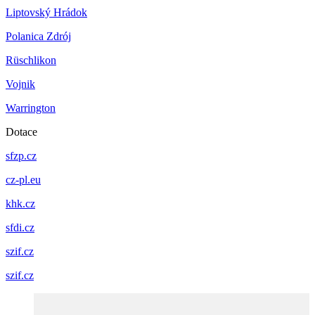
Liptovský Hrádok
Polanica Zdrój
Rüschlikon
Vojnik
Warrington
Dotace
sfzp.cz
cz-pl.eu
khk.cz
sfdi.cz
szif.cz
szif.cz