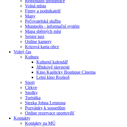
Regionální spolupráce
Volná místa
Firmy a podnikatelé
Mapy
Pečovatelská služba
Munipolis - informační systém
Mapa sběrných míst
Senior taxi
Online kamery
Krizová karta obce
Volný čas
Kultura
Kulturní kalendář
Jiřinkové slavnosti
Kino Kaplicky Boutique Cinema
Letní kino Rozkoš
Sport
Církve
Spolky
Turistika
Stezka Johna Lennona
Pozvánky k sousedům
Online rezervace sportovišť
Kontakty
Kontakty na MÚ