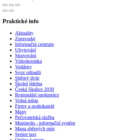
Praktické info
Aktuality
Zpravodaj
Informační centrum
Ubytování
Stravování
Videokronika
Vodárny
Svoz odpadů
Sběrný dvůr
Školní jídelna
Česká Skalice 2030
Regionální spolupráce
Volná místa
Firmy a podnikatelé
Mapy
Pečovatelská služba
Munipolis - informační systém
Mapa sběrných míst
Senior taxi
Online kamery