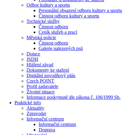
Odbor kultury a sportu
Personální obsazení odboru kultury a sportu
Činnost odboru kultury a sportu
Technické služby
Činnost odboru
Ceník služeb a prací
Městská policie
Činnost odboru
Galerie nalezených psů
Dotace
JSDH
Hlášení závad
Dokumenty ke stažení
Digitální povodňový plán
Czech POINT
Profil zadavatele
Životní situace
Informace poskytnuté dle zákona č. 106⁄1999 Sb.
Praktické info
Aktuality
Zpravodaj
Informační centrum
Informační centrum
Doprava