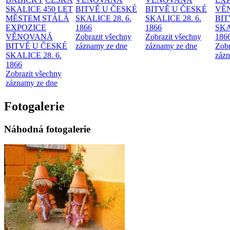
SKALICE 450 LET
BITVĚ U ČESKÉ
BITVĚ U ČESKÉ
VĚ
MĚSTEM
STÁLÁ
SKALICE 28. 6.
SKALICE 28. 6.
BIT
EXPOZICE
1866
1866
SKA
VĚNOVANÁ
Zobrazit všechny
Zobrazit všechny
186
BITVĚ U ČESKÉ
záznamy ze dne
záznamy ze dne
Zobr
SKALICE 28. 6.
zázn
1866
Zobrazit všechny
záznamy ze dne
Fotogalerie
Náhodná fotogalerie