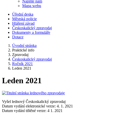
Napište nám
Mapa webu
Úřední deska
Městská policie
Hlášení závad
Českoskalický zpravodaj
Dokumenty a formuláře
Dotace
Úvodní stránka
Praktické info
Zpravodaj
Českoskalický zpravodaj
Ročník 2021
Leden 2021
Leden 2021
Vyšel lednový Českoskalický zpravodaj
Datum vydání elektronické verze: 4. 1. 2021
Datum vydání tištěné verze: 4 1. 2021