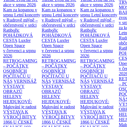
TR
akce v srpnu 2026
akce v srpnu 2026
akce v srpnu 2026
MO
Kam za kopanou v
Kam za kopanou v
Kam za kopanou v
BA
srpnu
Letní koncerty
srpnu
Letní koncerty
srpnu
Letní koncerty
zvou
v Rudrově mlýně –
v Rudrově mlýně –
v Rudrově mlýně –
v sr
občerstvení v srdci
občerstvení v srdci
občerstvení v srdci
za k
Ratibořic
Ratibořic
Ratibořic
Letn
POHÁDKOVÁ
POHÁDKOVÁ
POHÁDKOVÁ
Rud
CESTA
Luxfer
CESTA
Luxfer
CESTA
Luxfer
obče
Open Space
Open Space
Open Space
Rati
v červenci a srpnu
v červenci a srpnu
v červenci a srpnu
PO
2026
2026
2026
CE
RETROGAMING
RETROGAMING
RETROGAMING
Ope
– POČÁTKY
– POČÁTKY
– POČÁTKY
v če
OSOBNÍCH
OSOBNÍCH
OSOBNÍCH
202
POČÍTAČŮ U
POČÍTAČŮ U
POČÍTAČŮ U
RE
NÁS
VERNISÁŽ
NÁS
VERNISÁŽ
NÁS
VERNISÁŽ
– 
VÝSTAVY
VÝSTAVY
VÝSTAVY
OS
OBRAZŮ
OBRAZŮ
OBRAZŮ
PO
HELENY
HELENY
HELENY
NÁ
HEJDUKOVÉ:
HEJDUKOVÉ:
HEJDUKOVÉ:
VÝ
Malování je radost
Malování je radost
Malování je radost
OB
VÝSTAVA K
VÝSTAVA K
VÝSTAVA K
HE
VÝROČÍ BITVY
VÝROČÍ BITVY
VÝROČÍ BITVY
HE
1866 U ČESKÉ
1866 U ČESKÉ
1866 U ČESKÉ
Malo