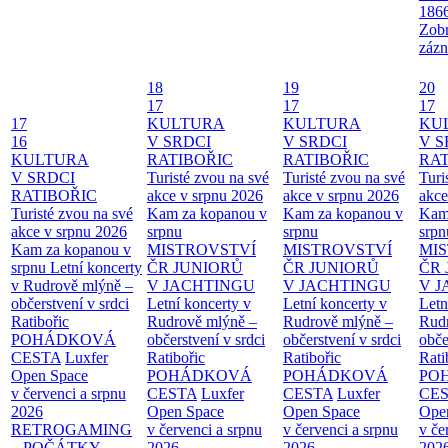
186
Zobr
zázn
18
19
20
17
17
17
17
KULTURA
KULTURA
KU
16
V SRDCI
V SRDCI
V S
KULTURA
RATIBOŘIC
RATIBOŘIC
RAT
V SRDCI
Turisté zvou na své
Turisté zvou na své
Turi
RATIBOŘIC
akce v srpnu 2026
akce v srpnu 2026
akce
Turisté zvou na své
Kam za kopanou v
Kam za kopanou v
Kam
akce v srpnu 2026
srpnu
srpnu
srpn
Kam za kopanou v
MISTROVSTVÍ
MISTROVSTVÍ
MI
srpnu
Letní koncerty
ČR JUNIORŮ
ČR JUNIORŮ
ČR 
v Rudrově mlýně –
V JACHTINGU
V JACHTINGU
V 
občerstvení v srdci
Letní koncerty v
Letní koncerty v
Letn
Ratibořic
Rudrově mlýně –
Rudrově mlýně –
Rud
POHÁDKOVÁ
občerstvení v srdci
občerstvení v srdci
obče
CESTA
Luxfer
Ratibořic
Ratibořic
Rati
Open Space
POHÁDKOVÁ
POHÁDKOVÁ
PO
v červenci a srpnu
CESTA
Luxfer
CESTA
Luxfer
CE
2026
Open Space
Open Space
Ope
RETROGAMING
v červenci a srpnu
v červenci a srpnu
v če
– POČÁTKY
2026
2026
202