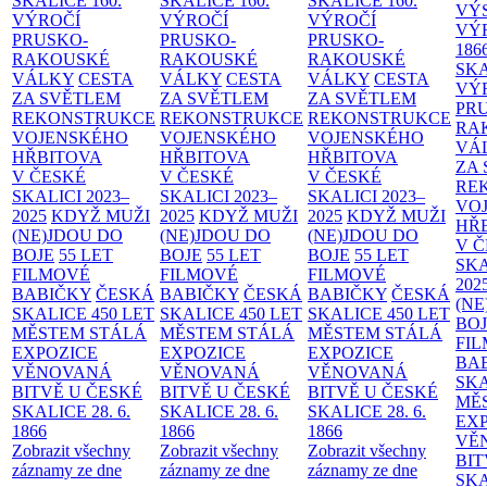
SKALICE
160.
SKALICE
160.
SKALICE
160.
VÝ
VÝROČÍ
VÝROČÍ
VÝROČÍ
VÝ
PRUSKO-
PRUSKO-
PRUSKO-
186
RAKOUSKÉ
RAKOUSKÉ
RAKOUSKÉ
SK
VÁLKY
CESTA
VÁLKY
CESTA
VÁLKY
CESTA
VÝ
ZA SVĚTLEM
ZA SVĚTLEM
ZA SVĚTLEM
PR
REKONSTRUKCE
REKONSTRUKCE
REKONSTRUKCE
RA
VOJENSKÉHO
VOJENSKÉHO
VOJENSKÉHO
VÁ
HŘBITOVA
HŘBITOVA
HŘBITOVA
ZA
V ČESKÉ
V ČESKÉ
V ČESKÉ
RE
SKALICI 2023–
SKALICI 2023–
SKALICI 2023–
VO
2025
KDYŽ MUŽI
2025
KDYŽ MUŽI
2025
KDYŽ MUŽI
HŘ
(NE)JDOU DO
(NE)JDOU DO
(NE)JDOU DO
V 
BOJE
55 LET
BOJE
55 LET
BOJE
55 LET
SKA
FILMOVÉ
FILMOVÉ
FILMOVÉ
202
BABIČKY
ČESKÁ
BABIČKY
ČESKÁ
BABIČKY
ČESKÁ
(NE
SKALICE 450 LET
SKALICE 450 LET
SKALICE 450 LET
BO
MĚSTEM
STÁLÁ
MĚSTEM
STÁLÁ
MĚSTEM
STÁLÁ
FI
EXPOZICE
EXPOZICE
EXPOZICE
BA
VĚNOVANÁ
VĚNOVANÁ
VĚNOVANÁ
SKA
BITVĚ U ČESKÉ
BITVĚ U ČESKÉ
BITVĚ U ČESKÉ
MĚ
SKALICE 28. 6.
SKALICE 28. 6.
SKALICE 28. 6.
EX
1866
1866
1866
VĚ
Zobrazit všechny
Zobrazit všechny
Zobrazit všechny
BIT
záznamy ze dne
záznamy ze dne
záznamy ze dne
SKA