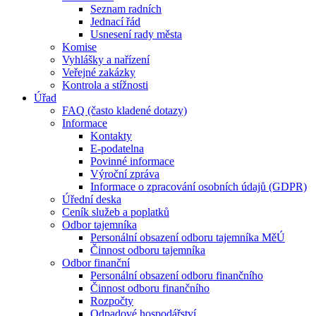
Seznam radních
Jednací řád
Usnesení rady města
Komise
Vyhlášky a nařízení
Veřejné zakázky
Kontrola a stížnosti
Úřad
FAQ (často kladené dotazy)
Informace
Kontakty
E-podatelna
Povinné informace
Výroční zpráva
Informace o zpracování osobních údajů (GDPR)
Úřední deska
Ceník služeb a poplatků
Odbor tajemníka
Personální obsazení odboru tajemníka MěÚ
Činnost odboru tajemníka
Odbor finanční
Personální obsazení odboru finančního
Činnost odboru finančního
Rozpočty
Odpadové hospodářství