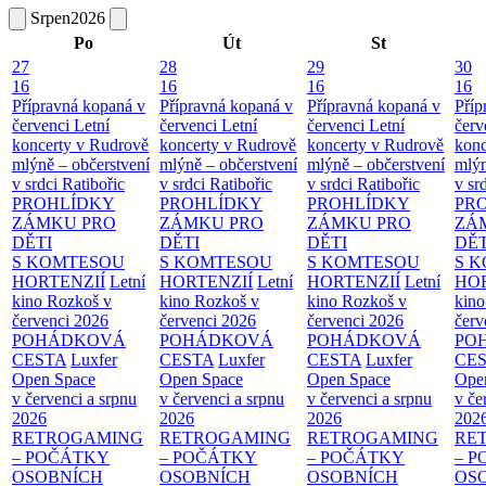
Srpen
2026
Po
Út
St
27
28
29
30
16
16
16
16
Přípravná kopaná v
Přípravná kopaná v
Přípravná kopaná v
Příp
červenci
Letní
červenci
Letní
červenci
Letní
červ
koncerty v Rudrově
koncerty v Rudrově
koncerty v Rudrově
konc
mlýně – občerstvení
mlýně – občerstvení
mlýně – občerstvení
mlýn
v srdci Ratibořic
v srdci Ratibořic
v srdci Ratibořic
v sr
PROHLÍDKY
PROHLÍDKY
PROHLÍDKY
PR
ZÁMKU PRO
ZÁMKU PRO
ZÁMKU PRO
ZÁ
DĚTI
DĚTI
DĚTI
DĚT
S KOMTESOU
S KOMTESOU
S KOMTESOU
S 
HORTENZIÍ
Letní
HORTENZIÍ
Letní
HORTENZIÍ
Letní
HOR
kino Rozkoš v
kino Rozkoš v
kino Rozkoš v
kino
červenci 2026
červenci 2026
červenci 2026
červ
POHÁDKOVÁ
POHÁDKOVÁ
POHÁDKOVÁ
PO
CESTA
Luxfer
CESTA
Luxfer
CESTA
Luxfer
CE
Open Space
Open Space
Open Space
Ope
v červenci a srpnu
v červenci a srpnu
v červenci a srpnu
v če
2026
2026
2026
202
RETROGAMING
RETROGAMING
RETROGAMING
RE
– POČÁTKY
– POČÁTKY
– POČÁTKY
– 
OSOBNÍCH
OSOBNÍCH
OSOBNÍCH
OS