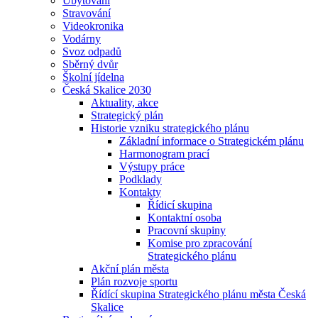
Ubytování
Stravování
Videokronika
Vodárny
Svoz odpadů
Sběrný dvůr
Školní jídelna
Česká Skalice 2030
Aktuality, akce
Strategický plán
Historie vzniku strategického plánu
Základní informace o Strategickém plánu
Harmonogram prací
Výstupy práce
Podklady
Kontakty
Řídicí skupina
Kontaktní osoba
Pracovní skupiny
Komise pro zpracování
Strategického plánu
Akční plán města
Plán rozvoje sportu
Řídící skupina Strategického plánu města Česká
Skalice