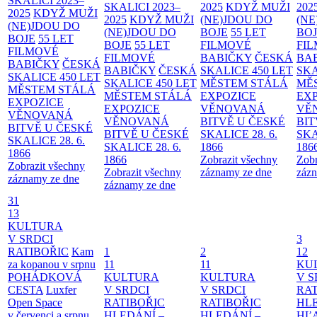
SKALICI 2023–
SKALICI 2023–
2025
KDYŽ MUŽI
202
2025
KDYŽ MUŽI
2025
KDYŽ MUŽI
(NE)JDOU DO
(NE
(NE)JDOU DO
(NE)JDOU DO
BOJE
55 LET
BO
BOJE
55 LET
BOJE
55 LET
FILMOVÉ
FI
FILMOVÉ
FILMOVÉ
BABIČKY
ČESKÁ
BA
BABIČKY
ČESKÁ
BABIČKY
ČESKÁ
SKALICE 450 LET
SKA
SKALICE 450 LET
SKALICE 450 LET
MĚSTEM
STÁLÁ
MĚ
MĚSTEM
STÁLÁ
MĚSTEM
STÁLÁ
EXPOZICE
EX
EXPOZICE
EXPOZICE
VĚNOVANÁ
VĚ
VĚNOVANÁ
VĚNOVANÁ
BITVĚ U ČESKÉ
BIT
BITVĚ U ČESKÉ
BITVĚ U ČESKÉ
SKALICE 28. 6.
SKA
SKALICE 28. 6.
SKALICE 28. 6.
1866
186
1866
1866
Zobrazit všechny
Zobr
Zobrazit všechny
Zobrazit všechny
záznamy ze dne
zázn
záznamy ze dne
záznamy ze dne
31
13
KULTURA
V SRDCI
3
RATIBOŘIC
Kam
1
2
12
za kopanou v srpnu
11
11
KU
POHÁDKOVÁ
KULTURA
KULTURA
V S
CESTA
Luxfer
V SRDCI
V SRDCI
RAT
Open Space
RATIBOŘIC
RATIBOŘIC
HLE
v červenci a srpnu
HLEDÁNÍ –
HLEDÁNÍ –
HĽ