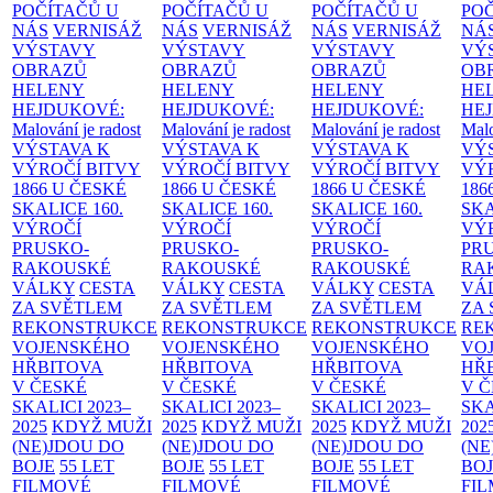
POČÍTAČŮ U
POČÍTAČŮ U
POČÍTAČŮ U
PO
NÁS
VERNISÁŽ
NÁS
VERNISÁŽ
NÁS
VERNISÁŽ
NÁ
VÝSTAVY
VÝSTAVY
VÝSTAVY
VÝ
OBRAZŮ
OBRAZŮ
OBRAZŮ
OB
HELENY
HELENY
HELENY
HE
HEJDUKOVÉ:
HEJDUKOVÉ:
HEJDUKOVÉ:
HE
Malování je radost
Malování je radost
Malování je radost
Malo
VÝSTAVA K
VÝSTAVA K
VÝSTAVA K
VÝ
VÝROČÍ BITVY
VÝROČÍ BITVY
VÝROČÍ BITVY
VÝ
1866 U ČESKÉ
1866 U ČESKÉ
1866 U ČESKÉ
186
SKALICE
160.
SKALICE
160.
SKALICE
160.
SK
VÝROČÍ
VÝROČÍ
VÝROČÍ
VÝ
PRUSKO-
PRUSKO-
PRUSKO-
PR
RAKOUSKÉ
RAKOUSKÉ
RAKOUSKÉ
RA
VÁLKY
CESTA
VÁLKY
CESTA
VÁLKY
CESTA
VÁ
ZA SVĚTLEM
ZA SVĚTLEM
ZA SVĚTLEM
ZA
REKONSTRUKCE
REKONSTRUKCE
REKONSTRUKCE
RE
VOJENSKÉHO
VOJENSKÉHO
VOJENSKÉHO
VO
HŘBITOVA
HŘBITOVA
HŘBITOVA
HŘ
V ČESKÉ
V ČESKÉ
V ČESKÉ
V 
SKALICI 2023–
SKALICI 2023–
SKALICI 2023–
SKA
2025
KDYŽ MUŽI
2025
KDYŽ MUŽI
2025
KDYŽ MUŽI
202
(NE)JDOU DO
(NE)JDOU DO
(NE)JDOU DO
(NE
BOJE
55 LET
BOJE
55 LET
BOJE
55 LET
BO
FILMOVÉ
FILMOVÉ
FILMOVÉ
FI