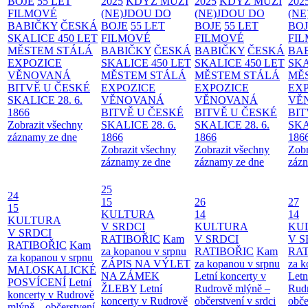
BOJE
55 LET
2025
KDYŽ MUŽI
2025
KDYŽ MUŽI
202
FILMOVÉ
(NE)JDOU DO
(NE)JDOU DO
(NE
BABIČKY
ČESKÁ
BOJE
55 LET
BOJE
55 LET
BO
SKALICE 450 LET
FILMOVÉ
FILMOVÉ
FI
MĚSTEM
STÁLÁ
BABIČKY
ČESKÁ
BABIČKY
ČESKÁ
BA
EXPOZICE
SKALICE 450 LET
SKALICE 450 LET
SKA
VĚNOVANÁ
MĚSTEM
STÁLÁ
MĚSTEM
STÁLÁ
MĚ
BITVĚ U ČESKÉ
EXPOZICE
EXPOZICE
EX
SKALICE 28. 6.
VĚNOVANÁ
VĚNOVANÁ
VĚ
1866
BITVĚ U ČESKÉ
BITVĚ U ČESKÉ
BIT
Zobrazit všechny
SKALICE 28. 6.
SKALICE 28. 6.
SKA
záznamy ze dne
1866
1866
186
Zobrazit všechny
Zobrazit všechny
Zobr
záznamy ze dne
záznamy ze dne
zázn
25
24
15
26
27
15
KULTURA
14
14
KULTURA
V SRDCI
KULTURA
KU
V SRDCI
RATIBOŘIC
Kam
V SRDCI
V S
RATIBOŘIC
Kam
za kopanou v srpnu
RATIBOŘIC
Kam
RAT
za kopanou v srpnu
ZÁPIS NA VÝLET
za kopanou v srpnu
za k
MALOSKALICKÉ
NA ZÁMEK
Letní koncerty v
Letn
POSVÍCENÍ
Letní
ŽLEBY
Letní
Rudrově mlýně –
Rud
koncerty v Rudrově
koncerty v Rudrově
občerstvení v srdci
obče
mlýně – občerstvení