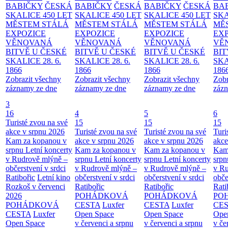
BABIČKY
ČESKÁ
BABIČKY
ČESKÁ
BABIČKY
ČESKÁ
BA
SKALICE 450 LET
SKALICE 450 LET
SKALICE 450 LET
SKA
MĚSTEM
STÁLÁ
MĚSTEM
STÁLÁ
MĚSTEM
STÁLÁ
MĚ
EXPOZICE
EXPOZICE
EXPOZICE
EX
VĚNOVANÁ
VĚNOVANÁ
VĚNOVANÁ
VĚ
BITVĚ U ČESKÉ
BITVĚ U ČESKÉ
BITVĚ U ČESKÉ
BIT
SKALICE 28. 6.
SKALICE 28. 6.
SKALICE 28. 6.
SKA
1866
1866
1866
186
Zobrazit všechny
Zobrazit všechny
Zobrazit všechny
Zobr
záznamy ze dne
záznamy ze dne
záznamy ze dne
zázn
3
16
4
5
6
Turisté zvou na své
15
15
15
akce v srpnu 2026
Turisté zvou na své
Turisté zvou na své
Turi
Kam za kopanou v
akce v srpnu 2026
akce v srpnu 2026
akce
srpnu
Letní koncerty
Kam za kopanou v
Kam za kopanou v
Kam
v Rudrově mlýně –
srpnu
Letní koncerty
srpnu
Letní koncerty
srp
občerstvení v srdci
v Rudrově mlýně –
v Rudrově mlýně –
v Ru
Ratibořic
Letní kino
občerstvení v srdci
občerstvení v srdci
obče
Rozkoš v červenci
Ratibořic
Ratibořic
Rati
2026
POHÁDKOVÁ
POHÁDKOVÁ
PO
POHÁDKOVÁ
CESTA
Luxfer
CESTA
Luxfer
CE
CESTA
Luxfer
Open Space
Open Space
Ope
Open Space
v červenci a srpnu
v červenci a srpnu
v če