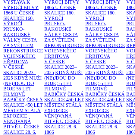
VÝSTAVA K
VÝROČÍ BITVY
VÝROČÍ BITVY
VÝ
VÝROČÍ BITVY
1866 U ČESKÉ
1866 U ČESKÉ
186
1866 U ČESKÉ
SKALICE
160.
SKALICE
160.
SK
SKALICE
160.
VÝROČÍ
VÝROČÍ
VÝ
VÝROČÍ
PRUSKO-
PRUSKO-
PR
PRUSKO-
RAKOUSKÉ
RAKOUSKÉ
RA
RAKOUSKÉ
VÁLKY
CESTA
VÁLKY
CESTA
VÁ
VÁLKY
CESTA
ZA SVĚTLEM
ZA SVĚTLEM
ZA
ZA SVĚTLEM
REKONSTRUKCE
REKONSTRUKCE
RE
REKONSTRUKCE
VOJENSKÉHO
VOJENSKÉHO
VO
VOJENSKÉHO
HŘBITOVA
HŘBITOVA
HŘ
HŘBITOVA
V ČESKÉ
V ČESKÉ
V 
V ČESKÉ
SKALICI 2023–
SKALICI 2023–
SKA
SKALICI 2023–
2025
KDYŽ MUŽI
2025
KDYŽ MUŽI
202
2025
KDYŽ MUŽI
(NE)JDOU DO
(NE)JDOU DO
(NE
(NE)JDOU DO
BOJE
55 LET
BOJE
55 LET
BO
BOJE
55 LET
FILMOVÉ
FILMOVÉ
FI
FILMOVÉ
BABIČKY
ČESKÁ
BABIČKY
ČESKÁ
BA
BABIČKY
ČESKÁ
SKALICE 450 LET
SKALICE 450 LET
SKA
SKALICE 450 LET
MĚSTEM
STÁLÁ
MĚSTEM
STÁLÁ
MĚ
MĚSTEM
STÁLÁ
EXPOZICE
EXPOZICE
EX
EXPOZICE
VĚNOVANÁ
VĚNOVANÁ
VĚ
VĚNOVANÁ
BITVĚ U ČESKÉ
BITVĚ U ČESKÉ
BIT
BITVĚ U ČESKÉ
SKALICE 28. 6.
SKALICE 28. 6.
SKA
SKALICE 28. 6.
1866
1866
186