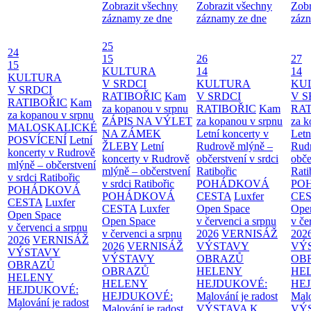
Zobrazit všechny
Zobrazit všechny
Zobr
záznamy ze dne
záznamy ze dne
zázn
25
24
15
26
27
15
KULTURA
14
14
KULTURA
V SRDCI
KULTURA
KU
V SRDCI
RATIBOŘIC
Kam
V SRDCI
V S
RATIBOŘIC
Kam
za kopanou v srpnu
RATIBOŘIC
Kam
RAT
za kopanou v srpnu
ZÁPIS NA VÝLET
za kopanou v srpnu
za k
MALOSKALICKÉ
NA ZÁMEK
Letní koncerty v
Letn
POSVÍCENÍ
Letní
ŽLEBY
Letní
Rudrově mlýně –
Rud
koncerty v Rudrově
koncerty v Rudrově
občerstvení v srdci
obče
mlýně – občerstvení
mlýně – občerstvení
Ratibořic
Rati
v srdci Ratibořic
v srdci Ratibořic
POHÁDKOVÁ
PO
POHÁDKOVÁ
POHÁDKOVÁ
CESTA
Luxfer
CE
CESTA
Luxfer
CESTA
Luxfer
Open Space
Ope
Open Space
Open Space
v červenci a srpnu
v če
v červenci a srpnu
v červenci a srpnu
2026
VERNISÁŽ
202
2026
VERNISÁŽ
2026
VERNISÁŽ
VÝSTAVY
VÝ
VÝSTAVY
VÝSTAVY
OBRAZŮ
OB
OBRAZŮ
OBRAZŮ
HELENY
HE
HELENY
HELENY
HEJDUKOVÉ:
HE
HEJDUKOVÉ:
HEJDUKOVÉ:
Malování je radost
Malo
Malování je radost
Malování je radost
VÝSTAVA K
VÝ