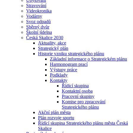
Ubytování
Stravování
Videokronika
Vodárny
Svoz odpadů
Sběrný dvůr
Školní jídelna
Česká Skalice 2030
Aktuality, akce
Strategický plán
Historie vzniku strategického plánu
Základní informace o Strategickém plánu
Harmonogram prací
Výstupy práce
Podklady
Kontakty
Řídicí skupina
Kontaktní osoba
Pracovní skupiny
Komise pro zpracování
Strategického plánu
Akční plán města
Plán rozvoje sportu
Řídící skupina Strategického plánu města Česká
Skalice