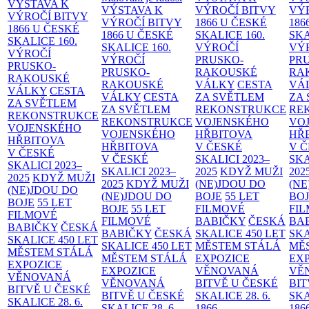
VÝSTAVA K
VÝSTAVA K
VÝROČÍ BITVY
VÝ
VÝROČÍ BITVY
VÝROČÍ BITVY
1866 U ČESKÉ
186
1866 U ČESKÉ
1866 U ČESKÉ
SKALICE
160.
SK
SKALICE
160.
SKALICE
160.
VÝROČÍ
VÝ
VÝROČÍ
VÝROČÍ
PRUSKO-
PR
PRUSKO-
PRUSKO-
RAKOUSKÉ
RA
RAKOUSKÉ
RAKOUSKÉ
VÁLKY
CESTA
VÁ
VÁLKY
CESTA
VÁLKY
CESTA
ZA SVĚTLEM
ZA
ZA SVĚTLEM
ZA SVĚTLEM
REKONSTRUKCE
RE
REKONSTRUKCE
REKONSTRUKCE
VOJENSKÉHO
VO
VOJENSKÉHO
VOJENSKÉHO
HŘBITOVA
HŘ
HŘBITOVA
HŘBITOVA
V ČESKÉ
V 
V ČESKÉ
V ČESKÉ
SKALICI 2023–
SKA
SKALICI 2023–
SKALICI 2023–
2025
KDYŽ MUŽI
202
2025
KDYŽ MUŽI
2025
KDYŽ MUŽI
(NE)JDOU DO
(NE
(NE)JDOU DO
(NE)JDOU DO
BOJE
55 LET
BO
BOJE
55 LET
BOJE
55 LET
FILMOVÉ
FI
FILMOVÉ
FILMOVÉ
BABIČKY
ČESKÁ
BA
BABIČKY
ČESKÁ
BABIČKY
ČESKÁ
SKALICE 450 LET
SKA
SKALICE 450 LET
SKALICE 450 LET
MĚSTEM
STÁLÁ
MĚ
MĚSTEM
STÁLÁ
MĚSTEM
STÁLÁ
EXPOZICE
EX
EXPOZICE
EXPOZICE
VĚNOVANÁ
VĚ
VĚNOVANÁ
VĚNOVANÁ
BITVĚ U ČESKÉ
BIT
BITVĚ U ČESKÉ
BITVĚ U ČESKÉ
SKALICE 28. 6.
SKA
SKALICE 28. 6.
SKALICE 28. 6.
1866
186