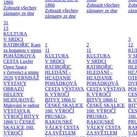
1866
1866
Zobrazit všechny
Zobr
Zobrazit všechny
Zobrazit všechny
záznamy ze dne
zázn
záznamy ze dne
záznamy ze dne
31
13
KULTURA
V SRDCI
3
RATIBOŘIC
Kam
1
2
12
za kopanou v srpnu
11
11
KU
POHÁDKOVÁ
KULTURA
KULTURA
V S
CESTA
Luxfer
V SRDCI
V SRDCI
RAT
Open Space
RATIBOŘIC
RATIBOŘIC
HLE
v červenci a srpnu
HLEDÁNÍ –
HLEDÁNÍ –
HĽ
2026
VERNISÁŽ
HĽADANIE
HĽADANIE
OT
VÝSTAVY
POHÁDKOVÁ
POHÁDKOVÁ
DV
OBRAZŮ
CESTA
VÝSTAVA
CESTA
VÝSTAVA
PO
HELENY
K VÝROČÍ
K VÝROČÍ
CE
HEJDUKOVÉ:
BITVY 1866 U
BITVY 1866 U
K 
Malování je radost
ČESKÉ SKALICE
ČESKÉ SKALICE
BIT
VÝSTAVA K
160. VÝROČÍ
160. VÝROČÍ
ČES
VÝROČÍ BITVY
PRUSKO-
PRUSKO-
160
1866 U ČESKÉ
RAKOUSKÉ
RAKOUSKÉ
PR
SKALICE
160.
VÁLKY
CESTA
VÁLKY
CESTA
RA
VÝROČÍ
ZA SVĚTLEM
ZA SVĚTLEM
VÁ