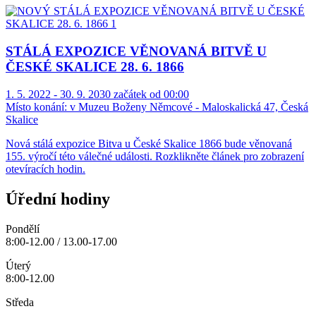
STÁLÁ EXPOZICE VĚNOVANÁ BITVĚ U
ČESKÉ SKALICE 28. 6. 1866
1. 5. 2022 - 30. 9. 2030 začátek od 00:00
Místo konání:
v Muzeu Boženy Němcové - Maloskalická 47, Česká
Skalice
Nová stálá expozice Bitva u České Skalice 1866 bude věnovaná
155. výročí této válečné události. Rozklikněte článek pro zobrazení
otevíracích hodin.
Úřední hodiny
Pondělí
8:00-12.00 / 13.00-17.00
Úterý
8:00-12.00
Středa