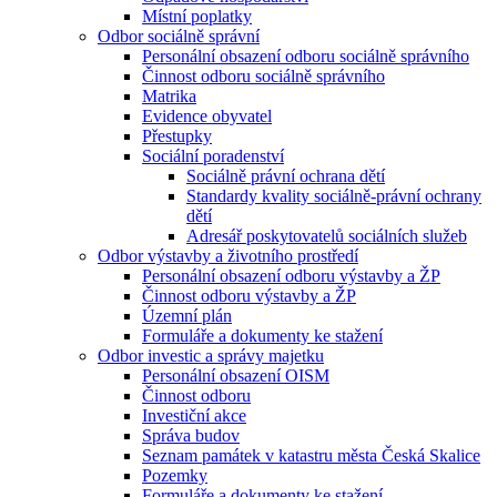
Místní poplatky
Odbor sociálně správní
Personální obsazení odboru sociálně správního
Činnost odboru sociálně správního
Matrika
Evidence obyvatel
Přestupky
Sociální poradenství
Sociálně právní ochrana dětí
Standardy kvality sociálně-právní ochrany
dětí
Adresář poskytovatelů sociálních služeb
Odbor výstavby a životního prostředí
Personální obsazení odboru výstavby a ŽP
Činnost odboru výstavby a ŽP
Územní plán
Formuláře a dokumenty ke stažení
Odbor investic a správy majetku
Personální obsazení OISM
Činnost odboru
Investiční akce
Správa budov
Seznam památek v katastru města Česká Skalice
Pozemky
Formuláře a dokumenty ke stažení