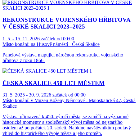
REKONSTRUKCE VOJENSKÉHO HŘBITOVA
V ČESKÉ SKALICI 2023–2025
1. 5. - 15. 11. 2026 začátek od 00:00
Místo konání:
na Husově náměstí - Česká Skalice
Panelová výstava mapující náročnou rekonstrukci vojenského
hřbitova z roku 1866.
ČESKÁ SKALICE 450 LET MĚSTEM
31. 5. 2025 - 30. 9. 2026 začátek od 00:00
Místo konání:
v Muzeu Boženy Němcové - Maloskalická 47, Česká
Skalice
Výstava připravená k 450. výročí města, se zaměří na významné
historické momenty a společenský vývoj města od nejstaršího
osídlení až po počátek 20. století. Nabídne návštěvníkům poutavý
vhled do historického vývoje města a jeho proměn.