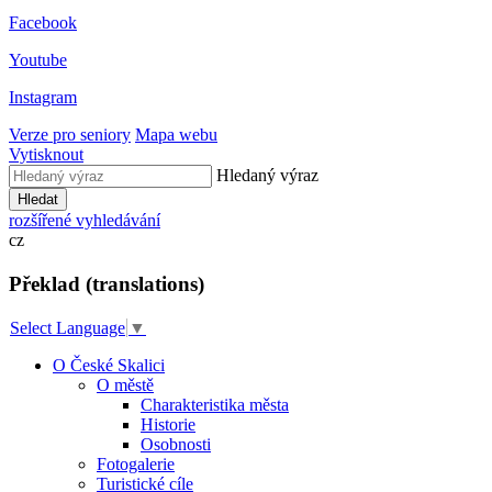
Facebook
Youtube
Instagram
Verze pro seniory
Mapa webu
Vytisknout
Hledaný výraz
Hledat
rozšířené vyhledávání
cz
Překlad (translations)
Select Language
▼
O České Skalici
O městě
Charakteristika města
Historie
Osobnosti
Fotogalerie
Turistické cíle