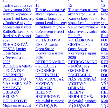
16
4
5
6
Turisté zvou na své
15
15
15
akce v srpnu 2026
Turisté zvou na své
Turisté zvou na své
Turi
Kam za kopanou v
akce v srpnu 2026
akce v srpnu 2026
akce
srpnu
Letní koncerty
Kam za kopanou v
Kam za kopanou v
Kam
v Rudrově mlýně –
srpnu
Letní koncerty
srpnu
Letní koncerty
srp
občerstvení v srdci
v Rudrově mlýně –
v Rudrově mlýně –
v Ru
Ratibořic
Letní kino
občerstvení v srdci
občerstvení v srdci
obče
Rozkoš v červenci
Ratibořic
Ratibořic
Rati
2026
POHÁDKOVÁ
POHÁDKOVÁ
PO
POHÁDKOVÁ
CESTA
Luxfer
CESTA
Luxfer
CE
CESTA
Luxfer
Open Space
Open Space
Ope
Open Space
v červenci a srpnu
v červenci a srpnu
v če
v červenci a srpnu
2026
2026
202
2026
RETROGAMING
RETROGAMING
RE
RETROGAMING
– POČÁTKY
– POČÁTKY
– 
– POČÁTKY
OSOBNÍCH
OSOBNÍCH
OS
OSOBNÍCH
POČÍTAČŮ U
POČÍTAČŮ U
PO
POČÍTAČŮ U
NÁS
VERNISÁŽ
NÁS
VERNISÁŽ
NÁ
NÁS
VERNISÁŽ
VÝSTAVY
VÝSTAVY
VÝ
VÝSTAVY
OBRAZŮ
OBRAZŮ
OB
OBRAZŮ
HELENY
HELENY
HE
HELENY
HEJDUKOVÉ:
HEJDUKOVÉ:
HE
HEJDUKOVÉ:
Malování je radost
Malování je radost
Malo
Malování je radost
VÝSTAVA K
VÝSTAVA K
VÝ