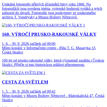
Unikátní fotografie přímých účastníků bitvy roku 1866. Na
fotografiích jsou uvedena jména, vojenské hodnosti vojáků a jejich
zařazení do útvarů. Fotografie jsou poskytnuty ze soukromého
archivu T. Vondrysky a Muzea Boženy Němcové.
160. VÝROČÍ PRUSKO-RAKOUSKÉ VÁLKY
1. 6. - 30. 9. 2026 začátek od 00:00
Místo konání:
v Informačním centru - třída T. G. Masaryka 33,
Česká Skalice
160 let od prusko-rakouské války, která významně zasáhla i Českou
Skalici. Přijďte si tuto historickou událost připomenout.
CESTA ZA SVĚTLEM
1. 5. - 30. 9. 2026 začátek od 09:42
Místo konání:
v Muzeu Boženy Němcové - Maloskalická 47, Česká
Skalice