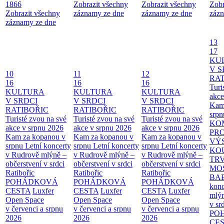
1866
Zobrazit všechny
Zobrazit všechny
Zobr
Zobrazit všechny
záznamy ze dne
záznamy ze dne
zázn
záznamy ze dne
13
17
KU
V S
10
11
12
RAT
16
16
16
Turi
KULTURA
KULTURA
KULTURA
akce
V SRDCI
V SRDCI
V SRDCI
Kam
RATIBOŘIC
RATIBOŘIC
RATIBOŘIC
srpn
Turisté zvou na své
Turisté zvou na své
Turisté zvou na své
KO
akce v srpnu 2026
akce v srpnu 2026
akce v srpnu 2026
PR
Kam za kopanou v
Kam za kopanou v
Kam za kopanou v
VÝ
srpnu
Letní koncerty
srpnu
Letní koncerty
srpnu
Letní koncerty
KO
v Rudrově mlýně –
v Rudrově mlýně –
v Rudrově mlýně –
TR
občerstvení v srdci
občerstvení v srdci
občerstvení v srdci
MO
Ratibořic
Ratibořic
Ratibořic
BA
POHÁDKOVÁ
POHÁDKOVÁ
POHÁDKOVÁ
konc
CESTA
Luxfer
CESTA
Luxfer
CESTA
Luxfer
mlýn
Open Space
Open Space
Open Space
v sr
v červenci a srpnu
v červenci a srpnu
v červenci a srpnu
PO
2026
2026
2026
CE