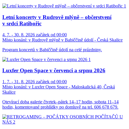
Letní koncerty v Rudrově mlýně – občerstvení
v srdci Ratibořic
4. 7. - 30. 8. 2026 začátek od 00:00
Místo konání:
v Rudrově mlýně v Babiččině údolí - Česká Skalice
Program koncertů v Babiččině údolí na celé prázdniny.
Luxfer Open Space v červenci a srpnu 2026
1. 7. - 31. 8. 2026 začátek od 00:00
Místo konání:
v Luxfer Open Space - Maloskalická 40, Česká
Skalice
Otevírací doba galerie čtvrtek–pátek 14–17 hodin, sobota 11–14
hodin, komentované prohlídky po domluvě na tel. 606 678 679.