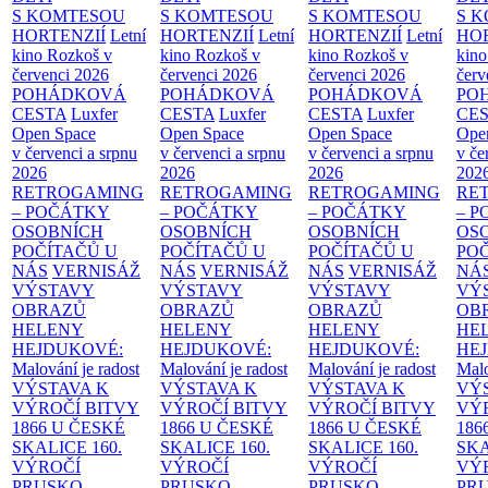
S KOMTESOU
S KOMTESOU
S KOMTESOU
S 
HORTENZIÍ
Letní
HORTENZIÍ
Letní
HORTENZIÍ
Letní
HOR
kino Rozkoš v
kino Rozkoš v
kino Rozkoš v
kino
červenci 2026
červenci 2026
červenci 2026
červ
POHÁDKOVÁ
POHÁDKOVÁ
POHÁDKOVÁ
PO
CESTA
Luxfer
CESTA
Luxfer
CESTA
Luxfer
CE
Open Space
Open Space
Open Space
Ope
v červenci a srpnu
v červenci a srpnu
v červenci a srpnu
v če
2026
2026
2026
202
RETROGAMING
RETROGAMING
RETROGAMING
RE
– POČÁTKY
– POČÁTKY
– POČÁTKY
– 
OSOBNÍCH
OSOBNÍCH
OSOBNÍCH
OS
POČÍTAČŮ U
POČÍTAČŮ U
POČÍTAČŮ U
PO
NÁS
VERNISÁŽ
NÁS
VERNISÁŽ
NÁS
VERNISÁŽ
NÁ
VÝSTAVY
VÝSTAVY
VÝSTAVY
VÝ
OBRAZŮ
OBRAZŮ
OBRAZŮ
OB
HELENY
HELENY
HELENY
HE
HEJDUKOVÉ:
HEJDUKOVÉ:
HEJDUKOVÉ:
HE
Malování je radost
Malování je radost
Malování je radost
Malo
VÝSTAVA K
VÝSTAVA K
VÝSTAVA K
VÝ
VÝROČÍ BITVY
VÝROČÍ BITVY
VÝROČÍ BITVY
VÝ
1866 U ČESKÉ
1866 U ČESKÉ
1866 U ČESKÉ
186
SKALICE
160.
SKALICE
160.
SKALICE
160.
SK
VÝROČÍ
VÝROČÍ
VÝROČÍ
VÝ
PRUSKO-
PRUSKO-
PRUSKO-
PR