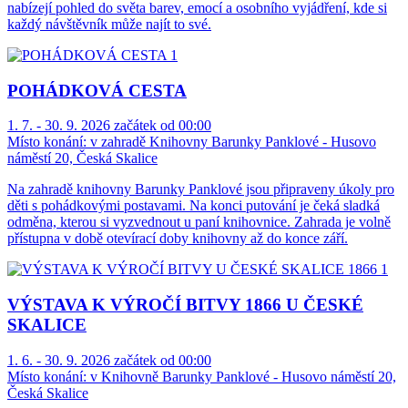
nabízejí pohled do světa barev, emocí a osobního vyjádření, kde si
každý návštěvník může najít to své.
POHÁDKOVÁ CESTA
1. 7. - 30. 9. 2026 začátek od 00:00
Místo konání:
v zahradě Knihovny Barunky Panklové - Husovo
náměstí 20, Česká Skalice
Na zahradě knihovny Barunky Panklové jsou připraveny úkoly pro
děti s pohádkovými postavami. Na konci putování je čeká sladká
odměna, kterou si vyzvednout u paní knihovnice. Zahrada je volně
přístupna v době otevírací doby knihovny až do konce září.
VÝSTAVA K VÝROČÍ BITVY 1866 U ČESKÉ
SKALICE
1. 6. - 30. 9. 2026 začátek od 00:00
Místo konání:
v Knihovně Barunky Panklové - Husovo náměstí 20,
Česká Skalice