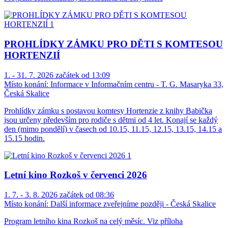
PROHLÍDKY ZÁMKU PRO DĚTI S KOMTESOU
HORTENZIÍ
1. - 31. 7. 2026 začátek od 13:09
Místo konání:
Informace v Informačním centru - T. G. Masaryka 33,
Česká Skalice
Prohlídky zámku s postavou komtesy Hortenzie z knihy Babička
jsou určeny především pro rodiče s dětmi od 4 let. Konají se každý
den (mimo pondělí) v časech od 10.15, 11.15, 12.15, 13.15, 14.15 a
15.15 hodin.
Letní kino Rozkoš v červenci 2026
1. 7. - 3. 8. 2026 začátek od 08:36
Místo konání:
Další informace zveřejníme později - Česká Skalice
Program letního kina Rozkoš na celý měsíc. Viz příloha