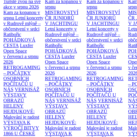
Turisté zvou na své
Kam za kopanou v
Kam za kopanou v
Kam
akce v srpnu 2026
srpnu
srpnu
srpn
Kam za kopanou v
MISTROVSTVÍ
MISTROVSTVÍ
MI
srpnu
Letní koncerty
ČR JUNIORŮ
ČR JUNIORŮ
ČR 
v Rudrově mlýně –
V JACHTINGU
V JACHTINGU
V 
občerstvení v srdci
Letní koncerty v
Letní koncerty v
Letn
Ratibořic
Rudrově mlýně –
Rudrově mlýně –
Rud
POHÁDKOVÁ
občerstvení v srdci
občerstvení v srdci
obče
CESTA
Luxfer
Ratibořic
Ratibořic
Rati
Open Space
POHÁDKOVÁ
POHÁDKOVÁ
PO
v červenci a srpnu
CESTA
Luxfer
CESTA
Luxfer
CE
2026
Open Space
Open Space
Ope
RETROGAMING
v červenci a srpnu
v červenci a srpnu
v če
– POČÁTKY
2026
2026
202
OSOBNÍCH
RETROGAMING
RETROGAMING
RE
POČÍTAČŮ U
– POČÁTKY
– POČÁTKY
– 
NÁS
VERNISÁŽ
OSOBNÍCH
OSOBNÍCH
OS
VÝSTAVY
POČÍTAČŮ U
POČÍTAČŮ U
PO
OBRAZŮ
NÁS
VERNISÁŽ
NÁS
VERNISÁŽ
NÁ
HELENY
VÝSTAVY
VÝSTAVY
VÝ
HEJDUKOVÉ:
OBRAZŮ
OBRAZŮ
OB
Malování je radost
HELENY
HELENY
HE
VÝSTAVA K
HEJDUKOVÉ:
HEJDUKOVÉ:
HE
VÝROČÍ BITVY
Malování je radost
Malování je radost
Malo
1866 U ČESKÉ
VÝSTAVA K
VÝSTAVA K
VÝ