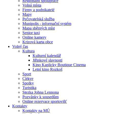
Regionální spolupráce
Volná místa
Firmy a podnikatelé
Mapy
Pečovatelská služba
Munipolis - informační systém
Mapa sběrných míst
Senior taxi
Online kamery
Krizová karta obce
Volný čas
Kultura
Kulturní kalendář
Jiřinkové slavnosti
Kino Kaplicky Boutique Cinema
Letní kino Rozkoš
Sport
Církve
Spolky
Turistika
Stezka Johna Lennona
Pozvánky k sousedům
Online rezervace sportovišť
Kontakty
Kontakty na MÚ