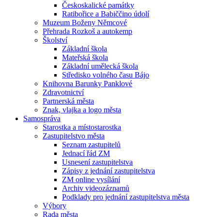
Českoskalické památky
Ratibořice a Babiččino údolí
Muzeum Boženy Němcové
Přehrada Rozkoš a autokemp
Školství
Základní škola
Mateřská škola
Základní umělecká škola
Středisko volného času Bájo
Knihovna Barunky Panklové
Zdravotnictví
Partnerská města
Znak, vlajka a logo města
Samospráva
Starostka a místostarostka
Zastupitelstvo města
Seznam zastupitelů
Jednací řád ZM
Usnesení zastupitelstva
Zápisy z jednání zastupitelstva
ZM online vysílání
Archiv videozáznamů
Podklady pro jednání zastupitelstva města
Výbory
Rada města