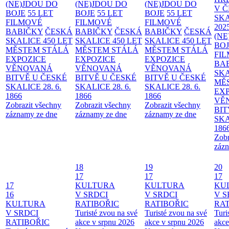
(NE)JDOU DO
(NE)JDOU DO
(NE)JDOU DO
V 
BOJE
55 LET
BOJE
55 LET
BOJE
55 LET
SKA
FILMOVÉ
FILMOVÉ
FILMOVÉ
202
BABIČKY
ČESKÁ
BABIČKY
ČESKÁ
BABIČKY
ČESKÁ
(NE
SKALICE 450 LET
SKALICE 450 LET
SKALICE 450 LET
BO
MĚSTEM
STÁLÁ
MĚSTEM
STÁLÁ
MĚSTEM
STÁLÁ
FI
EXPOZICE
EXPOZICE
EXPOZICE
BA
VĚNOVANÁ
VĚNOVANÁ
VĚNOVANÁ
SKA
BITVĚ U ČESKÉ
BITVĚ U ČESKÉ
BITVĚ U ČESKÉ
MĚ
SKALICE 28. 6.
SKALICE 28. 6.
SKALICE 28. 6.
EX
1866
1866
1866
VĚ
Zobrazit všechny
Zobrazit všechny
Zobrazit všechny
BIT
záznamy ze dne
záznamy ze dne
záznamy ze dne
SKA
186
Zobr
zázn
18
19
20
17
17
17
17
KULTURA
KULTURA
KU
16
V SRDCI
V SRDCI
V S
KULTURA
RATIBOŘIC
RATIBOŘIC
RAT
V SRDCI
Turisté zvou na své
Turisté zvou na své
Turi
RATIBOŘIC
akce v srpnu 2026
akce v srpnu 2026
akce