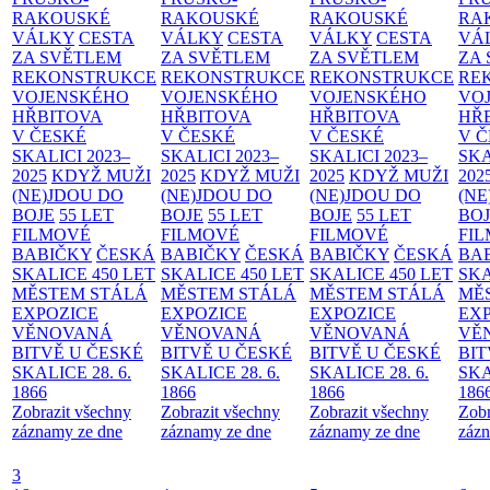
RAKOUSKÉ
RAKOUSKÉ
RAKOUSKÉ
RA
VÁLKY
CESTA
VÁLKY
CESTA
VÁLKY
CESTA
VÁ
ZA SVĚTLEM
ZA SVĚTLEM
ZA SVĚTLEM
ZA
REKONSTRUKCE
REKONSTRUKCE
REKONSTRUKCE
RE
VOJENSKÉHO
VOJENSKÉHO
VOJENSKÉHO
VO
HŘBITOVA
HŘBITOVA
HŘBITOVA
HŘ
V ČESKÉ
V ČESKÉ
V ČESKÉ
V 
SKALICI 2023–
SKALICI 2023–
SKALICI 2023–
SKA
2025
KDYŽ MUŽI
2025
KDYŽ MUŽI
2025
KDYŽ MUŽI
202
(NE)JDOU DO
(NE)JDOU DO
(NE)JDOU DO
(NE
BOJE
55 LET
BOJE
55 LET
BOJE
55 LET
BO
FILMOVÉ
FILMOVÉ
FILMOVÉ
FI
BABIČKY
ČESKÁ
BABIČKY
ČESKÁ
BABIČKY
ČESKÁ
BA
SKALICE 450 LET
SKALICE 450 LET
SKALICE 450 LET
SKA
MĚSTEM
STÁLÁ
MĚSTEM
STÁLÁ
MĚSTEM
STÁLÁ
MĚ
EXPOZICE
EXPOZICE
EXPOZICE
EX
VĚNOVANÁ
VĚNOVANÁ
VĚNOVANÁ
VĚ
BITVĚ U ČESKÉ
BITVĚ U ČESKÉ
BITVĚ U ČESKÉ
BIT
SKALICE 28. 6.
SKALICE 28. 6.
SKALICE 28. 6.
SKA
1866
1866
1866
186
Zobrazit všechny
Zobrazit všechny
Zobrazit všechny
Zobr
záznamy ze dne
záznamy ze dne
záznamy ze dne
zázn
3