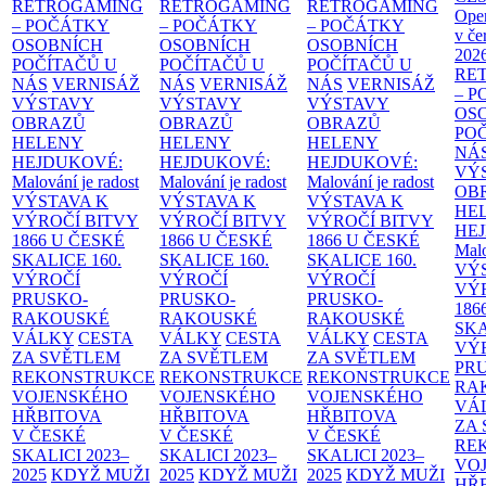
RETROGAMING
RETROGAMING
RETROGAMING
Ope
– POČÁTKY
– POČÁTKY
– POČÁTKY
v če
OSOBNÍCH
OSOBNÍCH
OSOBNÍCH
202
POČÍTAČŮ U
POČÍTAČŮ U
POČÍTAČŮ U
RE
NÁS
VERNISÁŽ
NÁS
VERNISÁŽ
NÁS
VERNISÁŽ
– 
VÝSTAVY
VÝSTAVY
VÝSTAVY
OS
OBRAZŮ
OBRAZŮ
OBRAZŮ
PO
HELENY
HELENY
HELENY
NÁ
HEJDUKOVÉ:
HEJDUKOVÉ:
HEJDUKOVÉ:
VÝ
Malování je radost
Malování je radost
Malování je radost
OB
VÝSTAVA K
VÝSTAVA K
VÝSTAVA K
HE
VÝROČÍ BITVY
VÝROČÍ BITVY
VÝROČÍ BITVY
HE
1866 U ČESKÉ
1866 U ČESKÉ
1866 U ČESKÉ
Malo
SKALICE
160.
SKALICE
160.
SKALICE
160.
VÝ
VÝROČÍ
VÝROČÍ
VÝROČÍ
VÝ
PRUSKO-
PRUSKO-
PRUSKO-
186
RAKOUSKÉ
RAKOUSKÉ
RAKOUSKÉ
SK
VÁLKY
CESTA
VÁLKY
CESTA
VÁLKY
CESTA
VÝ
ZA SVĚTLEM
ZA SVĚTLEM
ZA SVĚTLEM
PR
REKONSTRUKCE
REKONSTRUKCE
REKONSTRUKCE
RA
VOJENSKÉHO
VOJENSKÉHO
VOJENSKÉHO
VÁ
HŘBITOVA
HŘBITOVA
HŘBITOVA
ZA
V ČESKÉ
V ČESKÉ
V ČESKÉ
RE
SKALICI 2023–
SKALICI 2023–
SKALICI 2023–
VO
2025
KDYŽ MUŽI
2025
KDYŽ MUŽI
2025
KDYŽ MUŽI
HŘ