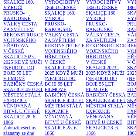
SKALICE
160.
VÝROČÍ BITVY
VÝROČÍ BITVY
VÝ
VÝROČÍ
1866 U ČESKÉ
1866 U ČESKÉ
186
PRUSKO-
SKALICE
160.
SKALICE
160.
SK
RAKOUSKÉ
VÝROČÍ
VÝROČÍ
VÝ
VÁLKY
CESTA
PRUSKO-
PRUSKO-
PR
ZA SVĚTLEM
RAKOUSKÉ
RAKOUSKÉ
RA
REKONSTRUKCE
VÁLKY
CESTA
VÁLKY
CESTA
VÁ
VOJENSKÉHO
ZA SVĚTLEM
ZA SVĚTLEM
ZA
HŘBITOVA
REKONSTRUKCE
REKONSTRUKCE
RE
V ČESKÉ
VOJENSKÉHO
VOJENSKÉHO
VO
SKALICI 2023–
HŘBITOVA
HŘBITOVA
HŘ
2025
KDYŽ MUŽI
V ČESKÉ
V ČESKÉ
V 
(NE)JDOU DO
SKALICI 2023–
SKALICI 2023–
SKA
BOJE
55 LET
2025
KDYŽ MUŽI
2025
KDYŽ MUŽI
202
FILMOVÉ
(NE)JDOU DO
(NE)JDOU DO
(NE
BABIČKY
ČESKÁ
BOJE
55 LET
BOJE
55 LET
BO
SKALICE 450 LET
FILMOVÉ
FILMOVÉ
FI
MĚSTEM
STÁLÁ
BABIČKY
ČESKÁ
BABIČKY
ČESKÁ
BA
EXPOZICE
SKALICE 450 LET
SKALICE 450 LET
SKA
VĚNOVANÁ
MĚSTEM
STÁLÁ
MĚSTEM
STÁLÁ
MĚ
BITVĚ U ČESKÉ
EXPOZICE
EXPOZICE
EX
SKALICE 28. 6.
VĚNOVANÁ
VĚNOVANÁ
VĚ
1866
BITVĚ U ČESKÉ
BITVĚ U ČESKÉ
BIT
Zobrazit všechny
SKALICE 28. 6.
SKALICE 28. 6.
SKA
záznamy ze dne
1866
1866
186