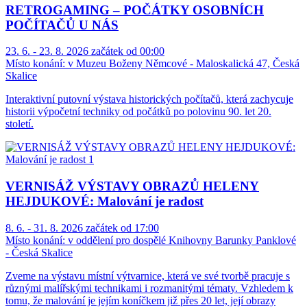
RETROGAMING – POČÁTKY OSOBNÍCH
POČÍTAČŮ U NÁS
23. 6. - 23. 8. 2026 začátek od 00:00
Místo konání:
v Muzeu Boženy Němcové - Maloskalická 47, Česká
Skalice
Interaktivní putovní výstava historických počítačů, která zachycuje
historii výpočetní techniky od počátků po polovinu 90. let 20.
století.
VERNISÁŽ VÝSTAVY OBRAZŮ HELENY
HEJDUKOVÉ: Malování je radost
8. 6. - 31. 8. 2026 začátek od 17:00
Místo konání:
v oddělení pro dospělé Knihovny Barunky Panklové
- Česká Skalice
Zveme na výstavu místní výtvarnice, která ve své tvorbě pracuje s
různými malířskými technikami i rozmanitými tématy. Vzhledem k
tomu, že malování je jejím koníčkem již přes 20 let, její obrazy