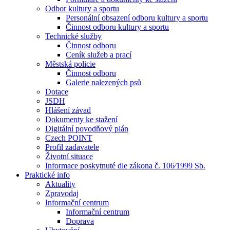
Odbor kultury a sportu
Personální obsazení odboru kultury a sportu
Činnost odboru kultury a sportu
Technické služby
Činnost odboru
Ceník služeb a prací
Městská policie
Činnost odboru
Galerie nalezených psů
Dotace
JSDH
Hlášení závad
Dokumenty ke stažení
Digitální povodňový plán
Czech POINT
Profil zadavatele
Životní situace
Informace poskytnuté dle zákona č. 106⁄1999 Sb.
Praktické info
Aktuality
Zpravodaj
Informační centrum
Informační centrum
Doprava