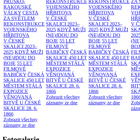
PRUSKO-
REKONSTRUKCE
REKONSTRUKCE
ZA
RAKOUSKÉ
VOJENSKÉHO
VOJENSKÉHO
RE
VÁLKY
CESTA
HŘBITOVA
HŘBITOVA
VO
ZA SVĚTLEM
V ČESKÉ
V ČESKÉ
HŘ
REKONSTRUKCE
SKALICI 2023–
SKALICI 2023–
V 
VOJENSKÉHO
2025
KDYŽ MUŽI
2025
KDYŽ MUŽI
SKA
HŘBITOVA
(NE)JDOU DO
(NE)JDOU DO
202
V ČESKÉ
BOJE
55 LET
BOJE
55 LET
(NE
SKALICI 2023–
FILMOVÉ
FILMOVÉ
BO
2025
KDYŽ MUŽI
BABIČKY
ČESKÁ
BABIČKY
ČESKÁ
FI
(NE)JDOU DO
SKALICE 450 LET
SKALICE 450 LET
BA
BOJE
55 LET
MĚSTEM
STÁLÁ
MĚSTEM
STÁLÁ
SKA
FILMOVÉ
EXPOZICE
EXPOZICE
MĚ
BABIČKY
ČESKÁ
VĚNOVANÁ
VĚNOVANÁ
EX
SKALICE 450 LET
BITVĚ U ČESKÉ
BITVĚ U ČESKÉ
VĚ
MĚSTEM
STÁLÁ
SKALICE 28. 6.
SKALICE 28. 6.
BIT
EXPOZICE
1866
1866
SKA
VĚNOVANÁ
Zobrazit všechny
Zobrazit všechny
186
BITVĚ U ČESKÉ
záznamy ze dne
záznamy ze dne
Zobr
SKALICE 28. 6.
zázn
1866
Zobrazit všechny
záznamy ze dne
Fotogalerie