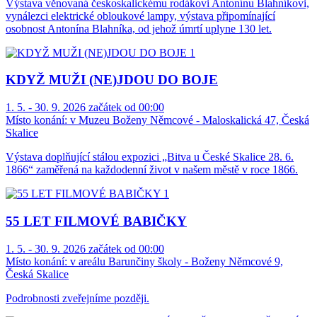
Výstava věnovaná českoskalickému rodákovi Antonínu Blahníkovi,
vynálezci elektrické obloukové lampy, výstava připomínající
osobnost Antonína Blahníka, od jehož úmrtí uplyne 130 let.
KDYŽ MUŽI (NE)JDOU DO BOJE
1. 5. - 30. 9. 2026 začátek od 00:00
Místo konání:
v Muzeu Boženy Němcové - Maloskalická 47, Česká
Skalice
Výstava doplňující stálou expozici „Bitva u České Skalice 28. 6.
1866“ zaměřená na každodenní život v našem městě v roce 1866.
55 LET FILMOVÉ BABIČKY
1. 5. - 30. 9. 2026 začátek od 00:00
Místo konání:
v areálu Barunčiny školy - Boženy Němcové 9,
Česká Skalice
Podrobnosti zveřejníme později.