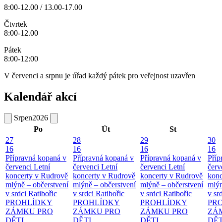
8:00-12.00 / 13.00-17.00
Čtvrtek
8:00-12.00
Pátek
8:00-12:00
V červenci a srpnu je úřad každý pátek pro veřejnost uzavřen
Kalendář akcí
Srpen
2026
Po
Út
St
27
28
29
30
16
16
16
16
Přípravná kopaná v
Přípravná kopaná v
Přípravná kopaná v
Příp
červenci
Letní
červenci
Letní
červenci
Letní
červ
koncerty v Rudrově
koncerty v Rudrově
koncerty v Rudrově
konc
mlýně – občerstvení
mlýně – občerstvení
mlýně – občerstvení
mlýn
v srdci Ratibořic
v srdci Ratibořic
v srdci Ratibořic
v sr
PROHLÍDKY
PROHLÍDKY
PROHLÍDKY
PR
ZÁMKU PRO
ZÁMKU PRO
ZÁMKU PRO
ZÁ
DĚTI
DĚTI
DĚTI
DĚT