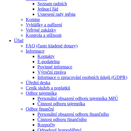
Seznam radních
Jednací řád
Usnesení rady města
Komise
Vyhlášky a nařízení
Veřejné zakázky
Kontrola a stížnosti
Úřad
FAQ (často kladené dotazy)
Informace
Kontakty
E-podatelna
Povinné informace
Výroční zpráva
Informace o zpracování osobních údajů (GDPR)
Úřední deska
Ceník služeb a poplatků
Odbor tajemníka
Personální obsazení odboru tajemníka MěÚ
Činnost odboru tajemníka
Odbor finanční
Personální obsazení odboru finančního
Činnost odboru finančního
Rozpočty
Odpadové hospodářství