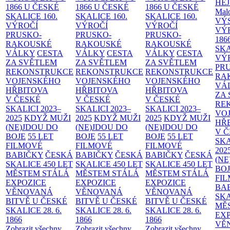
HE
1866 U ČESKÉ
1866 U ČESKÉ
1866 U ČESKÉ
Malo
SKALICE
160.
SKALICE
160.
SKALICE
160.
VÝ
VÝROČÍ
VÝROČÍ
VÝROČÍ
VÝ
PRUSKO-
PRUSKO-
PRUSKO-
186
RAKOUSKÉ
RAKOUSKÉ
RAKOUSKÉ
SK
VÁLKY
CESTA
VÁLKY
CESTA
VÁLKY
CESTA
VÝ
ZA SVĚTLEM
ZA SVĚTLEM
ZA SVĚTLEM
PR
REKONSTRUKCE
REKONSTRUKCE
REKONSTRUKCE
RA
VOJENSKÉHO
VOJENSKÉHO
VOJENSKÉHO
VÁ
HŘBITOVA
HŘBITOVA
HŘBITOVA
ZA
V ČESKÉ
V ČESKÉ
V ČESKÉ
RE
SKALICI 2023–
SKALICI 2023–
SKALICI 2023–
VO
2025
KDYŽ MUŽI
2025
KDYŽ MUŽI
2025
KDYŽ MUŽI
HŘ
(NE)JDOU DO
(NE)JDOU DO
(NE)JDOU DO
V 
BOJE
55 LET
BOJE
55 LET
BOJE
55 LET
SKA
FILMOVÉ
FILMOVÉ
FILMOVÉ
202
BABIČKY
ČESKÁ
BABIČKY
ČESKÁ
BABIČKY
ČESKÁ
(NE
SKALICE 450 LET
SKALICE 450 LET
SKALICE 450 LET
BO
MĚSTEM
STÁLÁ
MĚSTEM
STÁLÁ
MĚSTEM
STÁLÁ
FI
EXPOZICE
EXPOZICE
EXPOZICE
BA
VĚNOVANÁ
VĚNOVANÁ
VĚNOVANÁ
SKA
BITVĚ U ČESKÉ
BITVĚ U ČESKÉ
BITVĚ U ČESKÉ
MĚ
SKALICE 28. 6.
SKALICE 28. 6.
SKALICE 28. 6.
EX
1866
1866
1866
VĚ
Zobrazit všechny
Zobrazit všechny
Zobrazit všechny