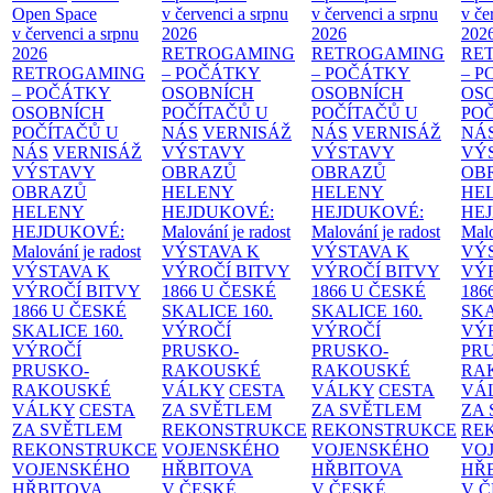
Open Space
v červenci a srpnu
v červenci a srpnu
v če
v červenci a srpnu
2026
2026
202
2026
RETROGAMING
RETROGAMING
RE
RETROGAMING
– POČÁTKY
– POČÁTKY
– 
– POČÁTKY
OSOBNÍCH
OSOBNÍCH
OS
OSOBNÍCH
POČÍTAČŮ U
POČÍTAČŮ U
PO
POČÍTAČŮ U
NÁS
VERNISÁŽ
NÁS
VERNISÁŽ
NÁ
NÁS
VERNISÁŽ
VÝSTAVY
VÝSTAVY
VÝ
VÝSTAVY
OBRAZŮ
OBRAZŮ
OB
OBRAZŮ
HELENY
HELENY
HE
HELENY
HEJDUKOVÉ:
HEJDUKOVÉ:
HE
HEJDUKOVÉ:
Malování je radost
Malování je radost
Malo
Malování je radost
VÝSTAVA K
VÝSTAVA K
VÝ
VÝSTAVA K
VÝROČÍ BITVY
VÝROČÍ BITVY
VÝ
VÝROČÍ BITVY
1866 U ČESKÉ
1866 U ČESKÉ
186
1866 U ČESKÉ
SKALICE
160.
SKALICE
160.
SK
SKALICE
160.
VÝROČÍ
VÝROČÍ
VÝ
VÝROČÍ
PRUSKO-
PRUSKO-
PR
PRUSKO-
RAKOUSKÉ
RAKOUSKÉ
RA
RAKOUSKÉ
VÁLKY
CESTA
VÁLKY
CESTA
VÁ
VÁLKY
CESTA
ZA SVĚTLEM
ZA SVĚTLEM
ZA
ZA SVĚTLEM
REKONSTRUKCE
REKONSTRUKCE
RE
REKONSTRUKCE
VOJENSKÉHO
VOJENSKÉHO
VO
VOJENSKÉHO
HŘBITOVA
HŘBITOVA
HŘ
HŘBITOVA
V ČESKÉ
V ČESKÉ
V 