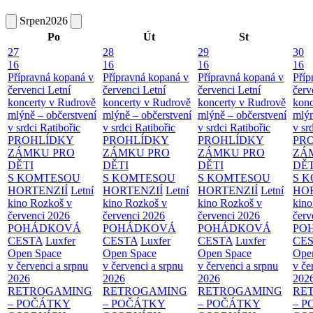
Srpen
2026
Po
Út
St
27
28
29
30
16
16
16
16
Přípravná kopaná v
Přípravná kopaná v
Přípravná kopaná v
Příp
červenci
Letní
červenci
Letní
červenci
Letní
červ
koncerty v Rudrově
koncerty v Rudrově
koncerty v Rudrově
konc
mlýně – občerstvení
mlýně – občerstvení
mlýně – občerstvení
mlýn
v srdci Ratibořic
v srdci Ratibořic
v srdci Ratibořic
v sr
PROHLÍDKY
PROHLÍDKY
PROHLÍDKY
PR
ZÁMKU PRO
ZÁMKU PRO
ZÁMKU PRO
ZÁ
DĚTI
DĚTI
DĚTI
DĚT
S KOMTESOU
S KOMTESOU
S KOMTESOU
S 
HORTENZIÍ
Letní
HORTENZIÍ
Letní
HORTENZIÍ
Letní
HOR
kino Rozkoš v
kino Rozkoš v
kino Rozkoš v
kino
červenci 2026
červenci 2026
červenci 2026
červ
POHÁDKOVÁ
POHÁDKOVÁ
POHÁDKOVÁ
PO
CESTA
Luxfer
CESTA
Luxfer
CESTA
Luxfer
CE
Open Space
Open Space
Open Space
Ope
v červenci a srpnu
v červenci a srpnu
v červenci a srpnu
v če
2026
2026
2026
202
RETROGAMING
RETROGAMING
RETROGAMING
RE
– POČÁTKY
– POČÁTKY
– POČÁTKY
– 