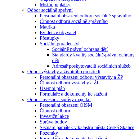
Místní poplatky
Odbor sociálně správní
Personální obsazení odboru sociálně správního
Činnost odboru sociálně správního
Matrika
Evidence obyvatel
Přestupky
Sociální poradenství
Sociálně právní ochrana dětí
Standardy kvality sociálně-právní ochrany
dětí
Adresář poskytovatelů sociálních služeb
Odbor výstavby a životního prostředí
Personální obsazení odboru výstavby a ŽP
Činnost odboru výstavby a ŽP
Územní plán
Formuláře a dokumenty ke stažení
Odbor investic a správy majetku
Personální obsazení OISM
Činnost odboru
Investiční akce
Správa budov
Seznam památek v katastru města Česká Skalice
Pozemky
Formuláře a dokumenty ke stažení