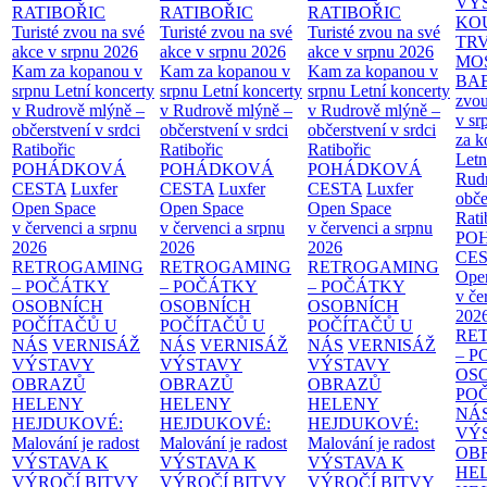
VÝ
RATIBOŘIC
RATIBOŘIC
RATIBOŘIC
KO
Turisté zvou na své
Turisté zvou na své
Turisté zvou na své
TR
akce v srpnu 2026
akce v srpnu 2026
akce v srpnu 2026
MO
Kam za kopanou v
Kam za kopanou v
Kam za kopanou v
BA
srpnu
Letní koncerty
srpnu
Letní koncerty
srpnu
Letní koncerty
zvou
v Rudrově mlýně –
v Rudrově mlýně –
v Rudrově mlýně –
v sr
občerstvení v srdci
občerstvení v srdci
občerstvení v srdci
za k
Ratibořic
Ratibořic
Ratibořic
Letn
POHÁDKOVÁ
POHÁDKOVÁ
POHÁDKOVÁ
Rud
CESTA
Luxfer
CESTA
Luxfer
CESTA
Luxfer
obče
Open Space
Open Space
Open Space
Rati
v červenci a srpnu
v červenci a srpnu
v červenci a srpnu
PO
2026
2026
2026
CE
RETROGAMING
RETROGAMING
RETROGAMING
Ope
– POČÁTKY
– POČÁTKY
– POČÁTKY
v če
OSOBNÍCH
OSOBNÍCH
OSOBNÍCH
202
POČÍTAČŮ U
POČÍTAČŮ U
POČÍTAČŮ U
RE
NÁS
VERNISÁŽ
NÁS
VERNISÁŽ
NÁS
VERNISÁŽ
– 
VÝSTAVY
VÝSTAVY
VÝSTAVY
OS
OBRAZŮ
OBRAZŮ
OBRAZŮ
PO
HELENY
HELENY
HELENY
NÁ
HEJDUKOVÉ:
HEJDUKOVÉ:
HEJDUKOVÉ:
VÝ
Malování je radost
Malování je radost
Malování je radost
OB
VÝSTAVA K
VÝSTAVA K
VÝSTAVA K
HE
VÝROČÍ BITVY
VÝROČÍ BITVY
VÝROČÍ BITVY