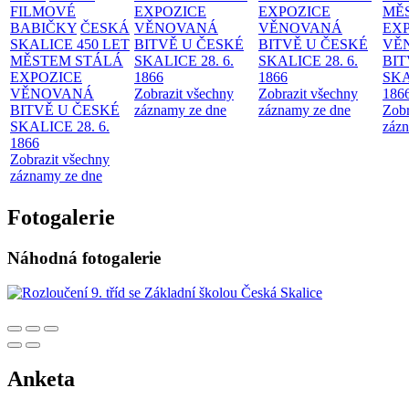
FILMOVÉ
EXPOZICE
EXPOZICE
MĚ
BABIČKY
ČESKÁ
VĚNOVANÁ
VĚNOVANÁ
EX
SKALICE 450 LET
BITVĚ U ČESKÉ
BITVĚ U ČESKÉ
VĚ
MĚSTEM
STÁLÁ
SKALICE 28. 6.
SKALICE 28. 6.
BIT
EXPOZICE
1866
1866
SKA
VĚNOVANÁ
Zobrazit všechny
Zobrazit všechny
186
BITVĚ U ČESKÉ
záznamy ze dne
záznamy ze dne
Zobr
SKALICE 28. 6.
zázn
1866
Zobrazit všechny
záznamy ze dne
Fotogalerie
Náhodná fotogalerie
Anketa