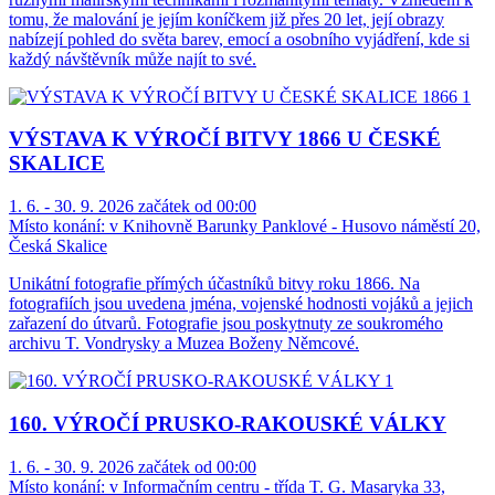
tomu, že malování je jejím koníčkem již přes 20 let, její obrazy
nabízejí pohled do světa barev, emocí a osobního vyjádření, kde si
každý návštěvník může najít to své.
VÝSTAVA K VÝROČÍ BITVY 1866 U ČESKÉ
SKALICE
1. 6. - 30. 9. 2026 začátek od 00:00
Místo konání:
v Knihovně Barunky Panklové - Husovo náměstí 20,
Česká Skalice
Unikátní fotografie přímých účastníků bitvy roku 1866. Na
fotografiích jsou uvedena jména, vojenské hodnosti vojáků a jejich
zařazení do útvarů. Fotografie jsou poskytnuty ze soukromého
archivu T. Vondrysky a Muzea Boženy Němcové.
160. VÝROČÍ PRUSKO-RAKOUSKÉ VÁLKY
1. 6. - 30. 9. 2026 začátek od 00:00
Místo konání:
v Informačním centru - třída T. G. Masaryka 33,