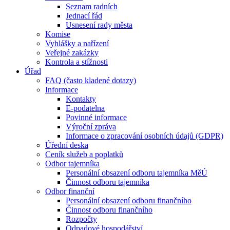
Seznam radních
Jednací řád
Usnesení rady města
Komise
Vyhlášky a nařízení
Veřejné zakázky
Kontrola a stížnosti
Úřad
FAQ (často kladené dotazy)
Informace
Kontakty
E-podatelna
Povinné informace
Výroční zpráva
Informace o zpracování osobních údajů (GDPR)
Úřední deska
Ceník služeb a poplatků
Odbor tajemníka
Personální obsazení odboru tajemníka MěÚ
Činnost odboru tajemníka
Odbor finanční
Personální obsazení odboru finančního
Činnost odboru finančního
Rozpočty
Odpadové hospodářství