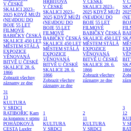
HŘBITOVA
V ČESKÉ
V 
V ČESKÉ
V ČESKÉ
SKALICI 2023–
SKA
SKALICI 2023–
SKALICI 2023–
2025
KDYŽ MUŽI
202
2025
KDYŽ MUŽI
2025
KDYŽ MUŽI
(NE)JDOU DO
(NE
(NE)JDOU DO
(NE)JDOU DO
BOJE
55 LET
BO
BOJE
55 LET
BOJE
55 LET
FILMOVÉ
FI
FILMOVÉ
FILMOVÉ
BABIČKY
ČESKÁ
BA
BABIČKY
ČESKÁ
BABIČKY
ČESKÁ
SKALICE 450 LET
SKA
SKALICE 450 LET
SKALICE 450 LET
MĚSTEM
STÁLÁ
MĚ
MĚSTEM
STÁLÁ
MĚSTEM
STÁLÁ
EXPOZICE
EX
EXPOZICE
EXPOZICE
VĚNOVANÁ
VĚ
VĚNOVANÁ
VĚNOVANÁ
BITVĚ U ČESKÉ
BIT
BITVĚ U ČESKÉ
BITVĚ U ČESKÉ
SKALICE 28. 6.
SKA
SKALICE 28. 6.
SKALICE 28. 6.
1866
186
1866
1866
Zobrazit všechny
Zobr
Zobrazit všechny
Zobrazit všechny
záznamy ze dne
zázn
záznamy ze dne
záznamy ze dne
31
13
KULTURA
V SRDCI
3
RATIBOŘIC
Kam
1
2
12
za kopanou v srpnu
11
11
KU
POHÁDKOVÁ
KULTURA
KULTURA
V S
CESTA
Luxfer
V SRDCI
V SRDCI
RAT