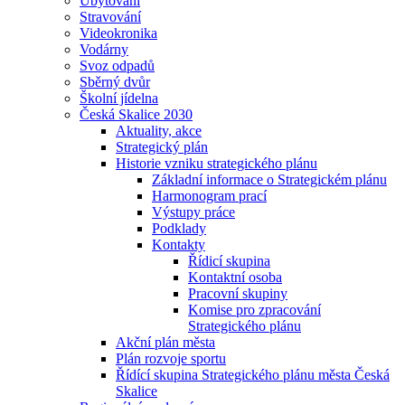
Ubytování
Stravování
Videokronika
Vodárny
Svoz odpadů
Sběrný dvůr
Školní jídelna
Česká Skalice 2030
Aktuality, akce
Strategický plán
Historie vzniku strategického plánu
Základní informace o Strategickém plánu
Harmonogram prací
Výstupy práce
Podklady
Kontakty
Řídicí skupina
Kontaktní osoba
Pracovní skupiny
Komise pro zpracování
Strategického plánu
Akční plán města
Plán rozvoje sportu
Řídící skupina Strategického plánu města Česká
Skalice