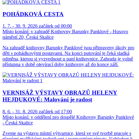
POHÁDKOVÁ CESTA
1. 7. - 30. 9. 2026 začátek od 00:00
Místo konání:
v zahradě Knihovny Barunky Panklové - Husovo
náměstí 20, Česká Skalice
Na zahradě knihovny Barunky Panklové jsou připraveny úkoly pro
děti s pohádkovými postavami. Na konci putování je čeká sladká
odměna, kterou si vyzvednout u paní knihovnice. Zahrada je volně
přístupna v době otevírací doby knihovny až do konce září.
VERNISÁŽ VÝSTAVY OBRAZŮ HELENY
HEJDUKOVÉ: Malování je radost
8. 6. - 31. 8. 2026 začátek od 17:00
Místo konání:
v oddělení pro dospělé Knihovny Barunky Panklové
- Česká Skalice
Zveme na výstavu místní výtvarnice, která ve své tvorbě pracuje s
různými malířskými technikami i rozmanitými tématy. Vzhledem k