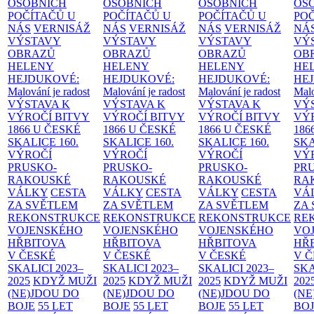
OSOBNÍCH
OSOBNÍCH
OSOBNÍCH
OS
POČÍTAČŮ U
POČÍTAČŮ U
POČÍTAČŮ U
PO
NÁS
VERNISÁŽ
NÁS
VERNISÁŽ
NÁS
VERNISÁŽ
NÁ
VÝSTAVY
VÝSTAVY
VÝSTAVY
VÝ
OBRAZŮ
OBRAZŮ
OBRAZŮ
OB
HELENY
HELENY
HELENY
HE
HEJDUKOVÉ:
HEJDUKOVÉ:
HEJDUKOVÉ:
HE
Malování je radost
Malování je radost
Malování je radost
Malo
VÝSTAVA K
VÝSTAVA K
VÝSTAVA K
VÝ
VÝROČÍ BITVY
VÝROČÍ BITVY
VÝROČÍ BITVY
VÝ
1866 U ČESKÉ
1866 U ČESKÉ
1866 U ČESKÉ
186
SKALICE
160.
SKALICE
160.
SKALICE
160.
SK
VÝROČÍ
VÝROČÍ
VÝROČÍ
VÝ
PRUSKO-
PRUSKO-
PRUSKO-
PR
RAKOUSKÉ
RAKOUSKÉ
RAKOUSKÉ
RA
VÁLKY
CESTA
VÁLKY
CESTA
VÁLKY
CESTA
VÁ
ZA SVĚTLEM
ZA SVĚTLEM
ZA SVĚTLEM
ZA
REKONSTRUKCE
REKONSTRUKCE
REKONSTRUKCE
RE
VOJENSKÉHO
VOJENSKÉHO
VOJENSKÉHO
VO
HŘBITOVA
HŘBITOVA
HŘBITOVA
HŘ
V ČESKÉ
V ČESKÉ
V ČESKÉ
V 
SKALICI 2023–
SKALICI 2023–
SKALICI 2023–
SKA
2025
KDYŽ MUŽI
2025
KDYŽ MUŽI
2025
KDYŽ MUŽI
202
(NE)JDOU DO
(NE)JDOU DO
(NE)JDOU DO
(NE
BOJE
55 LET
BOJE
55 LET
BOJE
55 LET
BO