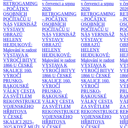
RETROGAMING
v červenci a srpnu
v červenci a srpnu
v če
– POČÁTKY
2026
2026
202
OSOBNÍCH
RETROGAMING
RETROGAMING
RE
POČÍTAČŮ U
– POČÁTKY
– POČÁTKY
– 
NÁS
VERNISÁŽ
OSOBNÍCH
OSOBNÍCH
OS
VÝSTAVY
POČÍTAČŮ U
POČÍTAČŮ U
PO
OBRAZŮ
NÁS
VERNISÁŽ
NÁS
VERNISÁŽ
NÁ
HELENY
VÝSTAVY
VÝSTAVY
VÝ
HEJDUKOVÉ:
OBRAZŮ
OBRAZŮ
OB
Malování je radost
HELENY
HELENY
HE
VÝSTAVA K
HEJDUKOVÉ:
HEJDUKOVÉ:
HE
VÝROČÍ BITVY
Malování je radost
Malování je radost
Malo
1866 U ČESKÉ
VÝSTAVA K
VÝSTAVA K
VÝ
SKALICE
160.
VÝROČÍ BITVY
VÝROČÍ BITVY
VÝ
VÝROČÍ
1866 U ČESKÉ
1866 U ČESKÉ
186
PRUSKO-
SKALICE
160.
SKALICE
160.
SK
RAKOUSKÉ
VÝROČÍ
VÝROČÍ
VÝ
VÁLKY
CESTA
PRUSKO-
PRUSKO-
PR
ZA SVĚTLEM
RAKOUSKÉ
RAKOUSKÉ
RA
REKONSTRUKCE
VÁLKY
CESTA
VÁLKY
CESTA
VÁ
VOJENSKÉHO
ZA SVĚTLEM
ZA SVĚTLEM
ZA
HŘBITOVA
REKONSTRUKCE
REKONSTRUKCE
RE
V ČESKÉ
VOJENSKÉHO
VOJENSKÉHO
VO
SKALICI 2023–
HŘBITOVA
HŘBITOVA
HŘ
2025
KDYŽ MUŽI
V ČESKÉ
V ČESKÉ
V 