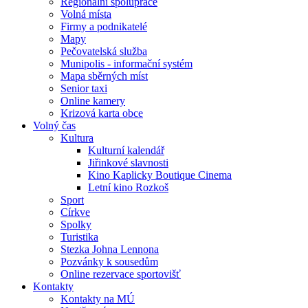
Regionální spolupráce
Volná místa
Firmy a podnikatelé
Mapy
Pečovatelská služba
Munipolis - informační systém
Mapa sběrných míst
Senior taxi
Online kamery
Krizová karta obce
Volný čas
Kultura
Kulturní kalendář
Jiřinkové slavnosti
Kino Kaplicky Boutique Cinema
Letní kino Rozkoš
Sport
Církve
Spolky
Turistika
Stezka Johna Lennona
Pozvánky k sousedům
Online rezervace sportovišť
Kontakty
Kontakty na MÚ