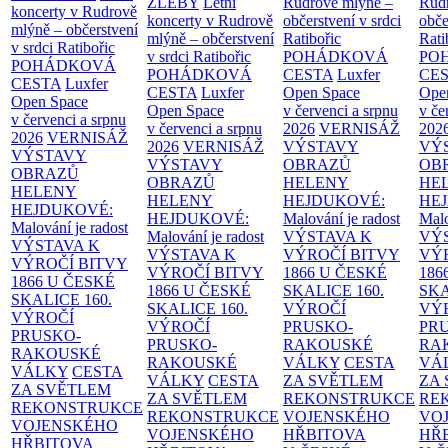
ŽLEBY
Letní
Rudrově mlýně –
Rud
koncerty v Rudrově
koncerty v Rudrově
občerstvení v srdci
obče
mlýně – občerstvení
mlýně – občerstvení
Ratibořic
Rati
v srdci Ratibořic
v srdci Ratibořic
POHÁDKOVÁ
PO
POHÁDKOVÁ
POHÁDKOVÁ
CESTA
Luxfer
CE
CESTA
Luxfer
CESTA
Luxfer
Open Space
Ope
Open Space
Open Space
v červenci a srpnu
v če
v červenci a srpnu
v červenci a srpnu
2026
VERNISÁŽ
202
2026
VERNISÁŽ
2026
VERNISÁŽ
VÝSTAVY
VÝ
VÝSTAVY
VÝSTAVY
OBRAZŮ
OB
OBRAZŮ
OBRAZŮ
HELENY
HE
HELENY
HELENY
HEJDUKOVÉ:
HE
HEJDUKOVÉ:
HEJDUKOVÉ:
Malování je radost
Malo
Malování je radost
Malování je radost
VÝSTAVA K
VÝ
VÝSTAVA K
VÝSTAVA K
VÝROČÍ BITVY
VÝ
VÝROČÍ BITVY
VÝROČÍ BITVY
1866 U ČESKÉ
186
1866 U ČESKÉ
1866 U ČESKÉ
SKALICE
160.
SK
SKALICE
160.
SKALICE
160.
VÝROČÍ
VÝ
VÝROČÍ
VÝROČÍ
PRUSKO-
PR
PRUSKO-
PRUSKO-
RAKOUSKÉ
RA
RAKOUSKÉ
RAKOUSKÉ
VÁLKY
CESTA
VÁ
VÁLKY
CESTA
VÁLKY
CESTA
ZA SVĚTLEM
ZA
ZA SVĚTLEM
ZA SVĚTLEM
REKONSTRUKCE
RE
REKONSTRUKCE
REKONSTRUKCE
VOJENSKÉHO
VO
VOJENSKÉHO
VOJENSKÉHO
HŘBITOVA
HŘ
HŘBITOVA