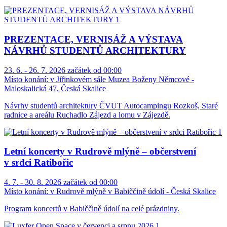
PREZENTACE, VERNISÁŽ A VÝSTAVA
NÁVRHŮ STUDENTŮ ARCHITEKTURY
23. 6. - 26. 7. 2026 začátek od 00:00
Místo konání:
v Jiřinkovém sále Muzea Boženy Němcové -
Maloskalická 47, Česká Skalice
Návrhy studentů architektury ČVUT Autocampingu Rozkoš, Staré
radnice a areálu Ruchadlo Zájezd a lomu v Zájezdě.
Letní koncerty v Rudrově mlýně – občerstvení
v srdci Ratibořic
4. 7. - 30. 8. 2026 začátek od 00:00
Místo konání:
v Rudrově mlýně v Babiččině údolí - Česká Skalice
Program koncertů v Babiččině údolí na celé prázdniny.