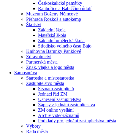
Českoskalické památky
Ratibořice a Babiččino údolí
Muzeum Boženy Němcové
Přehrada Rozkoš a autokemp
Školství
Základní škola
Mateřská škola
Základní umělecká škola
Středisko volného času Bájo
Knihovna Barunky Panklové
Zdravotnictví
Partnerská města
Znak, vlajka a logo města
Samospráva
Starostka a místostarostka
Zastupitelstvo města
Seznam zastupitelů
Jednací řád ZM
Usnesení zastupitelstva
Zápisy z jednání zastupitelstva
ZM online vysílání
Archiv videozáznamů
Podklady pro jednání zastupitelstva města
Výbory
Rada města