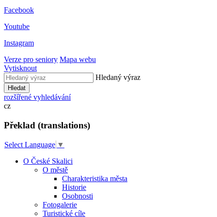
Facebook
Youtube
Instagram
Verze pro seniory
Mapa webu
Vytisknout
Hledaný výraz
Hledat
rozšířené vyhledávání
cz
Překlad (translations)
Select Language
▼
O České Skalici
O městě
Charakteristika města
Historie
Osobnosti
Fotogalerie
Turistické cíle