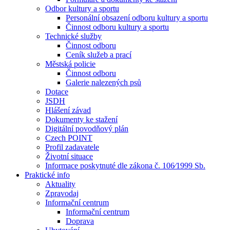
Odbor kultury a sportu
Personální obsazení odboru kultury a sportu
Činnost odboru kultury a sportu
Technické služby
Činnost odboru
Ceník služeb a prací
Městská policie
Činnost odboru
Galerie nalezených psů
Dotace
JSDH
Hlášení závad
Dokumenty ke stažení
Digitální povodňový plán
Czech POINT
Profil zadavatele
Životní situace
Informace poskytnuté dle zákona č. 106⁄1999 Sb.
Praktické info
Aktuality
Zpravodaj
Informační centrum
Informační centrum
Doprava