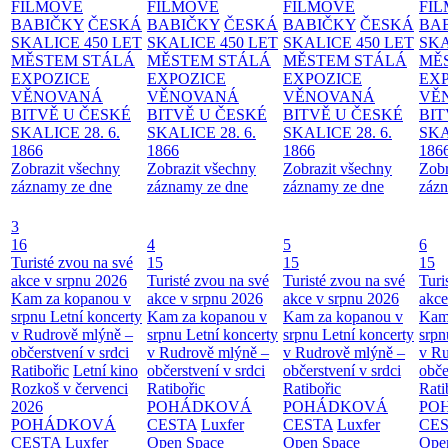
FILMOVÉ
FILMOVÉ
FILMOVÉ
FI
BABIČKY
ČESKÁ
BABIČKY
ČESKÁ
BABIČKY
ČESKÁ
BA
SKALICE 450 LET
SKALICE 450 LET
SKALICE 450 LET
SKA
MĚSTEM
STÁLÁ
MĚSTEM
STÁLÁ
MĚSTEM
STÁLÁ
MĚ
EXPOZICE
EXPOZICE
EXPOZICE
EX
VĚNOVANÁ
VĚNOVANÁ
VĚNOVANÁ
VĚ
BITVĚ U ČESKÉ
BITVĚ U ČESKÉ
BITVĚ U ČESKÉ
BIT
SKALICE 28. 6.
SKALICE 28. 6.
SKALICE 28. 6.
SKA
1866
1866
1866
186
Zobrazit všechny
Zobrazit všechny
Zobrazit všechny
Zobr
záznamy ze dne
záznamy ze dne
záznamy ze dne
zázn
3
16
4
5
6
Turisté zvou na své
15
15
15
akce v srpnu 2026
Turisté zvou na své
Turisté zvou na své
Turi
Kam za kopanou v
akce v srpnu 2026
akce v srpnu 2026
akce
srpnu
Letní koncerty
Kam za kopanou v
Kam za kopanou v
Kam
v Rudrově mlýně –
srpnu
Letní koncerty
srpnu
Letní koncerty
srp
občerstvení v srdci
v Rudrově mlýně –
v Rudrově mlýně –
v Ru
Ratibořic
Letní kino
občerstvení v srdci
občerstvení v srdci
obče
Rozkoš v červenci
Ratibořic
Ratibořic
Rati
2026
POHÁDKOVÁ
POHÁDKOVÁ
PO
POHÁDKOVÁ
CESTA
Luxfer
CESTA
Luxfer
CE
CESTA
Luxfer
Open Space
Open Space
Ope