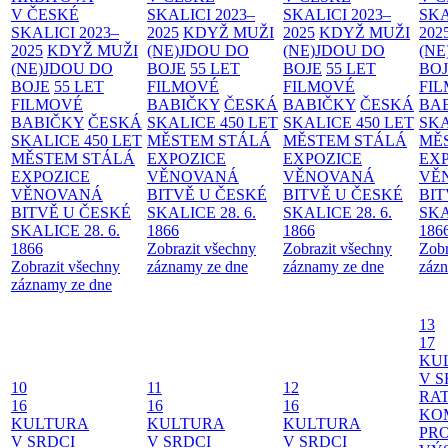
V ČESKÉ
SKALICI 2023–
SKALICI 2023–
SKA
SKALICI 2023–
2025
KDYŽ MUŽI
2025
KDYŽ MUŽI
202
2025
KDYŽ MUŽI
(NE)JDOU DO
(NE)JDOU DO
(NE
(NE)JDOU DO
BOJE
55 LET
BOJE
55 LET
BO
BOJE
55 LET
FILMOVÉ
FILMOVÉ
FI
FILMOVÉ
BABIČKY
ČESKÁ
BABIČKY
ČESKÁ
BA
BABIČKY
ČESKÁ
SKALICE 450 LET
SKALICE 450 LET
SKA
SKALICE 450 LET
MĚSTEM
STÁLÁ
MĚSTEM
STÁLÁ
MĚ
MĚSTEM
STÁLÁ
EXPOZICE
EXPOZICE
EX
EXPOZICE
VĚNOVANÁ
VĚNOVANÁ
VĚ
VĚNOVANÁ
BITVĚ U ČESKÉ
BITVĚ U ČESKÉ
BIT
BITVĚ U ČESKÉ
SKALICE 28. 6.
SKALICE 28. 6.
SKA
SKALICE 28. 6.
1866
1866
186
1866
Zobrazit všechny
Zobrazit všechny
Zobr
Zobrazit všechny
záznamy ze dne
záznamy ze dne
zázn
záznamy ze dne
13
17
KU
V S
10
11
12
RAT
16
16
16
KO
KULTURA
KULTURA
KULTURA
PR
V SRDCI
V SRDCI
V SRDCI