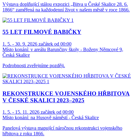
Výstava doplňující stálou expozici „Bitva u České Skalice 28. 6.
1866“ zaměřená na každodenní život v našem městě v roce 1866.
55 LET FILMOVÉ BABIČKY
1. 5. - 30. 9. 2026 začátek od 00:00
Místo konání:
v areálu Barunčiny školy - Boženy Němcové 9,
Česká Skalice
Podrobnosti zveřejníme později.
REKONSTRUKCE VOJENSKÉHO HŘBITOVA
V ČESKÉ SKALICI 2023–2025
1. 5. - 15. 11. 2026 začátek od 00:00
Místo konání:
na Husově náměstí - Česká Skalice
Panelová výstava mapující náročnou rekonstrukci vojenského
hřbitova z roku 1866.