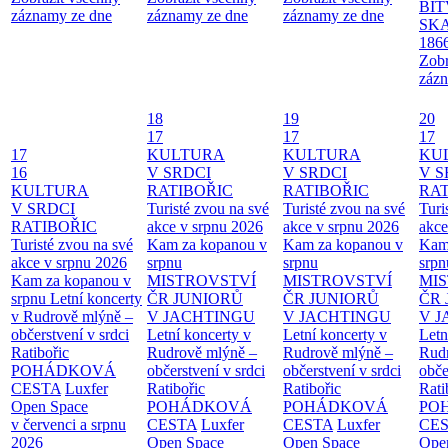
BIT
záznamy ze dne
záznamy ze dne
záznamy ze dne
SKA
186
Zobr
zázn
18
19
20
17
17
17
17
KULTURA
KULTURA
KU
16
V SRDCI
V SRDCI
V S
KULTURA
RATIBOŘIC
RATIBOŘIC
RAT
V SRDCI
Turisté zvou na své
Turisté zvou na své
Turi
RATIBOŘIC
akce v srpnu 2026
akce v srpnu 2026
akce
Turisté zvou na své
Kam za kopanou v
Kam za kopanou v
Kam
akce v srpnu 2026
srpnu
srpnu
srpn
Kam za kopanou v
MISTROVSTVÍ
MISTROVSTVÍ
MI
srpnu
Letní koncerty
ČR JUNIORŮ
ČR JUNIORŮ
ČR 
v Rudrově mlýně –
V JACHTINGU
V JACHTINGU
V 
občerstvení v srdci
Letní koncerty v
Letní koncerty v
Letn
Ratibořic
Rudrově mlýně –
Rudrově mlýně –
Rud
POHÁDKOVÁ
občerstvení v srdci
občerstvení v srdci
obče
CESTA
Luxfer
Ratibořic
Ratibořic
Rati
Open Space
POHÁDKOVÁ
POHÁDKOVÁ
PO
v červenci a srpnu
CESTA
Luxfer
CESTA
Luxfer
CE
2026
Open Space
Open Space
Ope