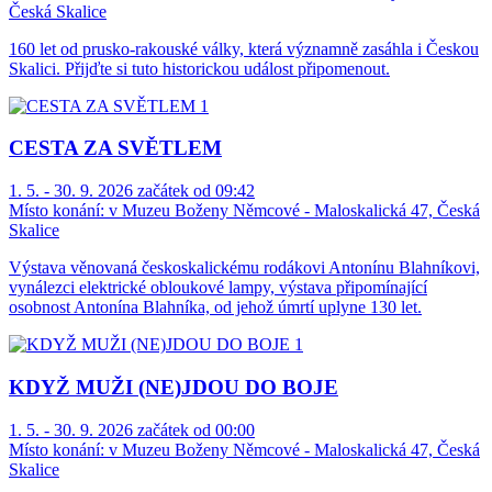
Česká Skalice
160 let od prusko-rakouské války, která významně zasáhla i Českou
Skalici. Přijďte si tuto historickou událost připomenout.
CESTA ZA SVĚTLEM
1. 5. - 30. 9. 2026 začátek od 09:42
Místo konání:
v Muzeu Boženy Němcové - Maloskalická 47, Česká
Skalice
Výstava věnovaná českoskalickému rodákovi Antonínu Blahníkovi,
vynálezci elektrické obloukové lampy, výstava připomínající
osobnost Antonína Blahníka, od jehož úmrtí uplyne 130 let.
KDYŽ MUŽI (NE)JDOU DO BOJE
1. 5. - 30. 9. 2026 začátek od 00:00
Místo konání:
v Muzeu Boženy Němcové - Maloskalická 47, Česká
Skalice