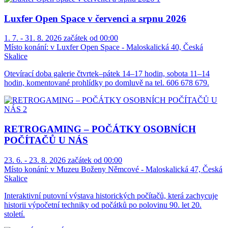
Luxfer Open Space v červenci a srpnu 2026
1. 7. - 31. 8. 2026 začátek od 00:00
Místo konání:
v Luxfer Open Space - Maloskalická 40, Česká
Skalice
Otevírací doba galerie čtvrtek–pátek 14–17 hodin, sobota 11–14
hodin, komentované prohlídky po domluvě na tel. 606 678 679.
RETROGAMING – POČÁTKY OSOBNÍCH
POČÍTAČŮ U NÁS
23. 6. - 23. 8. 2026 začátek od 00:00
Místo konání:
v Muzeu Boženy Němcové - Maloskalická 47, Česká
Skalice
Interaktivní putovní výstava historických počítačů, která zachycuje
historii výpočetní techniky od počátků po polovinu 90. let 20.
století.