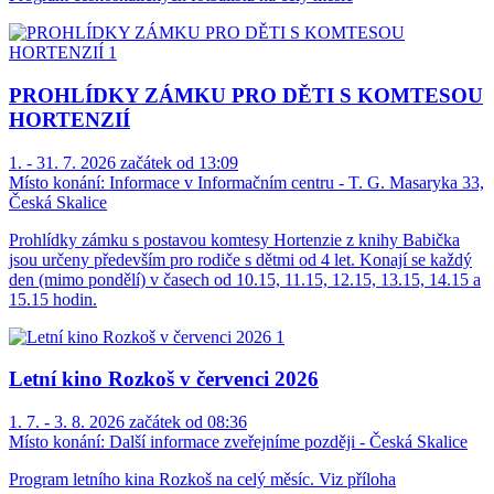
PROHLÍDKY ZÁMKU PRO DĚTI S KOMTESOU
HORTENZIÍ
1. - 31. 7. 2026 začátek od 13:09
Místo konání:
Informace v Informačním centru - T. G. Masaryka 33,
Česká Skalice
Prohlídky zámku s postavou komtesy Hortenzie z knihy Babička
jsou určeny především pro rodiče s dětmi od 4 let. Konají se každý
den (mimo pondělí) v časech od 10.15, 11.15, 12.15, 13.15, 14.15 a
15.15 hodin.
Letní kino Rozkoš v červenci 2026
1. 7. - 3. 8. 2026 začátek od 08:36
Místo konání:
Další informace zveřejníme později - Česká Skalice
Program letního kina Rozkoš na celý měsíc. Viz příloha