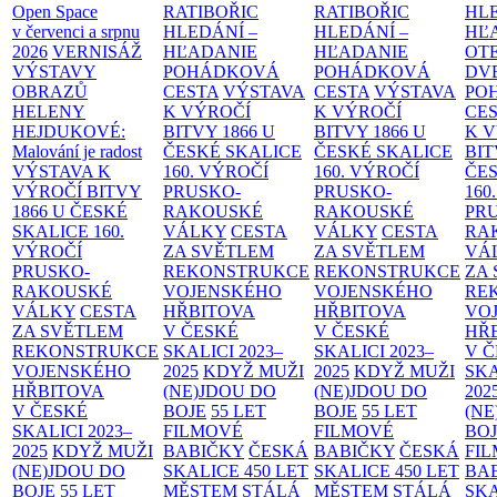
Open Space
RATIBOŘIC
RATIBOŘIC
HLE
v červenci a srpnu
HLEDÁNÍ –
HLEDÁNÍ –
HĽ
2026
VERNISÁŽ
HĽADANIE
HĽADANIE
OT
VÝSTAVY
POHÁDKOVÁ
POHÁDKOVÁ
DV
OBRAZŮ
CESTA
VÝSTAVA
CESTA
VÝSTAVA
PO
HELENY
K VÝROČÍ
K VÝROČÍ
CE
HEJDUKOVÉ:
BITVY 1866 U
BITVY 1866 U
K 
Malování je radost
ČESKÉ SKALICE
ČESKÉ SKALICE
BIT
VÝSTAVA K
160. VÝROČÍ
160. VÝROČÍ
ČES
VÝROČÍ BITVY
PRUSKO-
PRUSKO-
160
1866 U ČESKÉ
RAKOUSKÉ
RAKOUSKÉ
PR
SKALICE
160.
VÁLKY
CESTA
VÁLKY
CESTA
RA
VÝROČÍ
ZA SVĚTLEM
ZA SVĚTLEM
VÁ
PRUSKO-
REKONSTRUKCE
REKONSTRUKCE
ZA
RAKOUSKÉ
VOJENSKÉHO
VOJENSKÉHO
RE
VÁLKY
CESTA
HŘBITOVA
HŘBITOVA
VO
ZA SVĚTLEM
V ČESKÉ
V ČESKÉ
HŘ
REKONSTRUKCE
SKALICI 2023–
SKALICI 2023–
V 
VOJENSKÉHO
2025
KDYŽ MUŽI
2025
KDYŽ MUŽI
SKA
HŘBITOVA
(NE)JDOU DO
(NE)JDOU DO
202
V ČESKÉ
BOJE
55 LET
BOJE
55 LET
(NE
SKALICI 2023–
FILMOVÉ
FILMOVÉ
BO
2025
KDYŽ MUŽI
BABIČKY
ČESKÁ
BABIČKY
ČESKÁ
FI
(NE)JDOU DO
SKALICE 450 LET
SKALICE 450 LET
BA
BOJE
55 LET
MĚSTEM
STÁLÁ
MĚSTEM
STÁLÁ
SKA