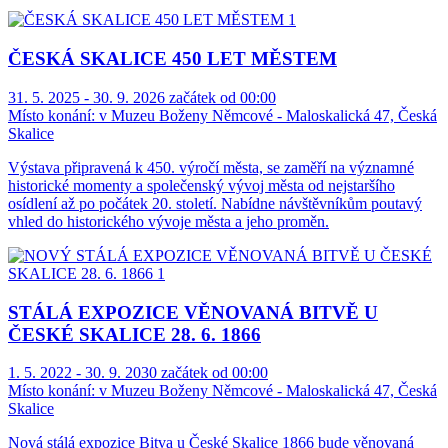
ČESKÁ SKALICE 450 LET MĚSTEM
31. 5. 2025 - 30. 9. 2026 začátek od 00:00
Místo konání:
v Muzeu Boženy Němcové - Maloskalická 47, Česká
Skalice
Výstava připravená k 450. výročí města, se zaměří na významné
historické momenty a společenský vývoj města od nejstaršího
osídlení až po počátek 20. století. Nabídne návštěvníkům poutavý
vhled do historického vývoje města a jeho proměn.
STÁLÁ EXPOZICE VĚNOVANÁ BITVĚ U
ČESKÉ SKALICE 28. 6. 1866
1. 5. 2022 - 30. 9. 2030 začátek od 00:00
Místo konání:
v Muzeu Boženy Němcové - Maloskalická 47, Česká
Skalice
Nová stálá expozice Bitva u České Skalice 1866 bude věnovaná