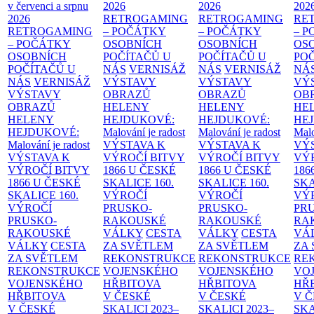
v červenci a srpnu
2026
2026
202
2026
RETROGAMING
RETROGAMING
RE
RETROGAMING
– POČÁTKY
– POČÁTKY
– 
– POČÁTKY
OSOBNÍCH
OSOBNÍCH
OS
OSOBNÍCH
POČÍTAČŮ U
POČÍTAČŮ U
PO
POČÍTAČŮ U
NÁS
VERNISÁŽ
NÁS
VERNISÁŽ
NÁ
NÁS
VERNISÁŽ
VÝSTAVY
VÝSTAVY
VÝ
VÝSTAVY
OBRAZŮ
OBRAZŮ
OB
OBRAZŮ
HELENY
HELENY
HE
HELENY
HEJDUKOVÉ:
HEJDUKOVÉ:
HE
HEJDUKOVÉ:
Malování je radost
Malování je radost
Malo
Malování je radost
VÝSTAVA K
VÝSTAVA K
VÝ
VÝSTAVA K
VÝROČÍ BITVY
VÝROČÍ BITVY
VÝ
VÝROČÍ BITVY
1866 U ČESKÉ
1866 U ČESKÉ
186
1866 U ČESKÉ
SKALICE
160.
SKALICE
160.
SK
SKALICE
160.
VÝROČÍ
VÝROČÍ
VÝ
VÝROČÍ
PRUSKO-
PRUSKO-
PR
PRUSKO-
RAKOUSKÉ
RAKOUSKÉ
RA
RAKOUSKÉ
VÁLKY
CESTA
VÁLKY
CESTA
VÁ
VÁLKY
CESTA
ZA SVĚTLEM
ZA SVĚTLEM
ZA
ZA SVĚTLEM
REKONSTRUKCE
REKONSTRUKCE
RE
REKONSTRUKCE
VOJENSKÉHO
VOJENSKÉHO
VO
VOJENSKÉHO
HŘBITOVA
HŘBITOVA
HŘ
HŘBITOVA
V ČESKÉ
V ČESKÉ
V 
V ČESKÉ
SKALICI 2023–
SKALICI 2023–
SKA