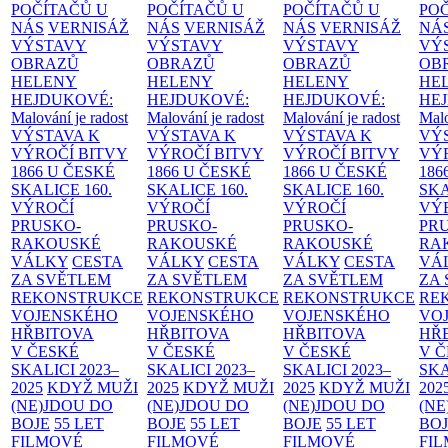
POČÍTAČŮ U
POČÍTAČŮ U
POČÍTAČŮ U
PO
NÁS
VERNISÁŽ
NÁS
VERNISÁŽ
NÁS
VERNISÁŽ
NÁ
VÝSTAVY
VÝSTAVY
VÝSTAVY
VÝ
OBRAZŮ
OBRAZŮ
OBRAZŮ
OB
HELENY
HELENY
HELENY
HE
HEJDUKOVÉ:
HEJDUKOVÉ:
HEJDUKOVÉ:
HE
Malování je radost
Malování je radost
Malování je radost
Malo
VÝSTAVA K
VÝSTAVA K
VÝSTAVA K
VÝ
VÝROČÍ BITVY
VÝROČÍ BITVY
VÝROČÍ BITVY
VÝ
1866 U ČESKÉ
1866 U ČESKÉ
1866 U ČESKÉ
186
SKALICE
160.
SKALICE
160.
SKALICE
160.
SK
VÝROČÍ
VÝROČÍ
VÝROČÍ
VÝ
PRUSKO-
PRUSKO-
PRUSKO-
PR
RAKOUSKÉ
RAKOUSKÉ
RAKOUSKÉ
RA
VÁLKY
CESTA
VÁLKY
CESTA
VÁLKY
CESTA
VÁ
ZA SVĚTLEM
ZA SVĚTLEM
ZA SVĚTLEM
ZA
REKONSTRUKCE
REKONSTRUKCE
REKONSTRUKCE
RE
VOJENSKÉHO
VOJENSKÉHO
VOJENSKÉHO
VO
HŘBITOVA
HŘBITOVA
HŘBITOVA
HŘ
V ČESKÉ
V ČESKÉ
V ČESKÉ
V 
SKALICI 2023–
SKALICI 2023–
SKALICI 2023–
SKA
2025
KDYŽ MUŽI
2025
KDYŽ MUŽI
2025
KDYŽ MUŽI
202
(NE)JDOU DO
(NE)JDOU DO
(NE)JDOU DO
(NE
BOJE
55 LET
BOJE
55 LET
BOJE
55 LET
BO
FILMOVÉ
FILMOVÉ
FILMOVÉ
FI