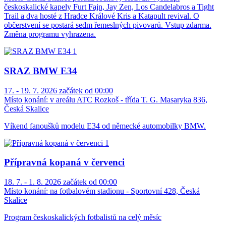
českoskalické kapely Furt Fajn, Jay Zen, Los Candelabros a Tight
Trail a dva hosté z Hradce Králové Kris a Katapult revival. O
občerstvení se postará sedm řemeslných pivovarů. Vstup zdarma.
Změna programu vyhrazena.
SRAZ BMW E34
17. - 19. 7. 2026 začátek od 00:00
Místo konání:
v areálu ATC Rozkoš - třída T. G. Masaryka 836,
Česká Skalice
Víkend fanoušků modelu E34 od německé automobilky BMW.
Přípravná kopaná v červenci
18. 7. - 1. 8. 2026 začátek od 00:00
Místo konání:
na fotbalovém stadionu - Sportovní 428, Česká
Skalice
Program českoskalických fotbalistů na celý měsíc