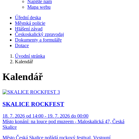
Napište nám
Mapa webu
Úřední deska
Městská policie
Hlášení závad
Českoskalický zpravodaj
Dokumenty a formuláře
Dotace
Úvodní stránka
Kalendář
Kalendář
SKALICE ROCKFEST
18. 7. 2026 od 14:00 - 19. 7. 2026 do 00:00
Místo konání:
na louce pod muzeem - Maloskalická 47, Česká
Skalice
Město Česká Skalice pořádá rockový festival. Vystoupí