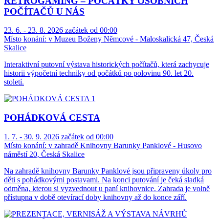
RETROGAMING – POČÁTKY OSOBNÍCH
POČÍTAČŮ U NÁS
23. 6. - 23. 8. 2026 začátek od 00:00
Místo konání:
v Muzeu Boženy Němcové - Maloskalická 47, Česká
Skalice
Interaktivní putovní výstava historických počítačů, která zachycuje
historii výpočetní techniky od počátků po polovinu 90. let 20.
století.
POHÁDKOVÁ CESTA
1. 7. - 30. 9. 2026 začátek od 00:00
Místo konání:
v zahradě Knihovny Barunky Panklové - Husovo
náměstí 20, Česká Skalice
Na zahradě knihovny Barunky Panklové jsou připraveny úkoly pro
děti s pohádkovými postavami. Na konci putování je čeká sladká
odměna, kterou si vyzvednout u paní knihovnice. Zahrada je volně
přístupna v době otevírací doby knihovny až do konce září.