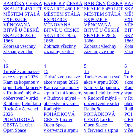
BABIČKY
ČESKÁ
BABIČKY
ČESKÁ
BABIČKY
ČESKÁ
BA
SKALICE 450 LET
SKALICE 450 LET
SKALICE 450 LET
SKA
MĚSTEM
STÁLÁ
MĚSTEM
STÁLÁ
MĚSTEM
STÁLÁ
MĚ
EXPOZICE
EXPOZICE
EXPOZICE
EX
VĚNOVANÁ
VĚNOVANÁ
VĚNOVANÁ
VĚ
BITVĚ U ČESKÉ
BITVĚ U ČESKÉ
BITVĚ U ČESKÉ
BIT
SKALICE 28. 6.
SKALICE 28. 6.
SKALICE 28. 6.
SKA
1866
1866
1866
186
Zobrazit všechny
Zobrazit všechny
Zobrazit všechny
Zobr
záznamy ze dne
záznamy ze dne
záznamy ze dne
zázn
3
16
4
5
6
Turisté zvou na své
15
15
15
akce v srpnu 2026
Turisté zvou na své
Turisté zvou na své
Turi
Kam za kopanou v
akce v srpnu 2026
akce v srpnu 2026
akce
srpnu
Letní koncerty
Kam za kopanou v
Kam za kopanou v
Kam
v Rudrově mlýně –
srpnu
Letní koncerty
srpnu
Letní koncerty
srp
občerstvení v srdci
v Rudrově mlýně –
v Rudrově mlýně –
v Ru
Ratibořic
Letní kino
občerstvení v srdci
občerstvení v srdci
obče
Rozkoš v červenci
Ratibořic
Ratibořic
Rati
2026
POHÁDKOVÁ
POHÁDKOVÁ
PO
POHÁDKOVÁ
CESTA
Luxfer
CESTA
Luxfer
CE
CESTA
Luxfer
Open Space
Open Space
Ope
Open Space
v červenci a srpnu
v červenci a srpnu
v če