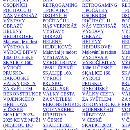
OSOBNÍCH
RETROGAMING
RETROGAMING
RE
POČÍTAČŮ U
– POČÁTKY
– POČÁTKY
– 
NÁS
VERNISÁŽ
OSOBNÍCH
OSOBNÍCH
OS
VÝSTAVY
POČÍTAČŮ U
POČÍTAČŮ U
PO
OBRAZŮ
NÁS
VERNISÁŽ
NÁS
VERNISÁŽ
NÁ
HELENY
VÝSTAVY
VÝSTAVY
VÝ
HEJDUKOVÉ:
OBRAZŮ
OBRAZŮ
OB
Malování je radost
HELENY
HELENY
HE
VÝSTAVA K
HEJDUKOVÉ:
HEJDUKOVÉ:
HE
VÝROČÍ BITVY
Malování je radost
Malování je radost
Malo
1866 U ČESKÉ
VÝSTAVA K
VÝSTAVA K
VÝ
SKALICE
160.
VÝROČÍ BITVY
VÝROČÍ BITVY
VÝ
VÝROČÍ
1866 U ČESKÉ
1866 U ČESKÉ
186
PRUSKO-
SKALICE
160.
SKALICE
160.
SK
RAKOUSKÉ
VÝROČÍ
VÝROČÍ
VÝ
VÁLKY
CESTA
PRUSKO-
PRUSKO-
PR
ZA SVĚTLEM
RAKOUSKÉ
RAKOUSKÉ
RA
REKONSTRUKCE
VÁLKY
CESTA
VÁLKY
CESTA
VÁ
VOJENSKÉHO
ZA SVĚTLEM
ZA SVĚTLEM
ZA
HŘBITOVA
REKONSTRUKCE
REKONSTRUKCE
RE
V ČESKÉ
VOJENSKÉHO
VOJENSKÉHO
VO
SKALICI 2023–
HŘBITOVA
HŘBITOVA
HŘ
2025
KDYŽ MUŽI
V ČESKÉ
V ČESKÉ
V 
(NE)JDOU DO
SKALICI 2023–
SKALICI 2023–
SKA