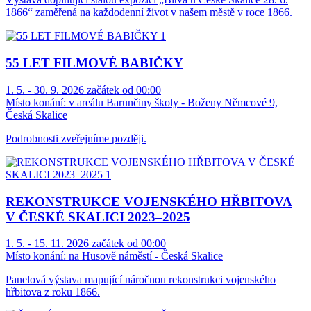
1866“ zaměřená na každodenní život v našem městě v roce 1866.
55 LET FILMOVÉ BABIČKY
1. 5. - 30. 9. 2026 začátek od 00:00
Místo konání:
v areálu Barunčiny školy - Boženy Němcové 9,
Česká Skalice
Podrobnosti zveřejníme později.
REKONSTRUKCE VOJENSKÉHO HŘBITOVA
V ČESKÉ SKALICI 2023–2025
1. 5. - 15. 11. 2026 začátek od 00:00
Místo konání:
na Husově náměstí - Česká Skalice
Panelová výstava mapující náročnou rekonstrukci vojenského
hřbitova z roku 1866.