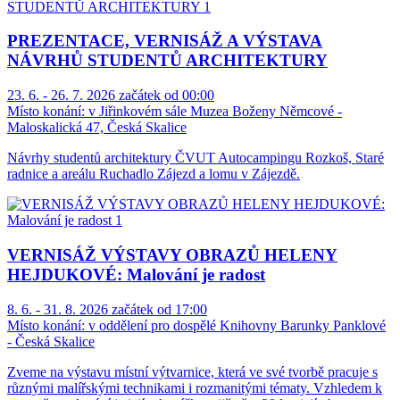
PREZENTACE, VERNISÁŽ A VÝSTAVA
NÁVRHŮ STUDENTŮ ARCHITEKTURY
23. 6. - 26. 7. 2026 začátek od 00:00
Místo konání:
v Jiřinkovém sále Muzea Boženy Němcové -
Maloskalická 47, Česká Skalice
Návrhy studentů architektury ČVUT Autocampingu Rozkoš, Staré
radnice a areálu Ruchadlo Zájezd a lomu v Zájezdě.
VERNISÁŽ VÝSTAVY OBRAZŮ HELENY
HEJDUKOVÉ: Malování je radost
8. 6. - 31. 8. 2026 začátek od 17:00
Místo konání:
v oddělení pro dospělé Knihovny Barunky Panklové
- Česká Skalice
Zveme na výstavu místní výtvarnice, která ve své tvorbě pracuje s
různými malířskými technikami i rozmanitými tématy. Vzhledem k