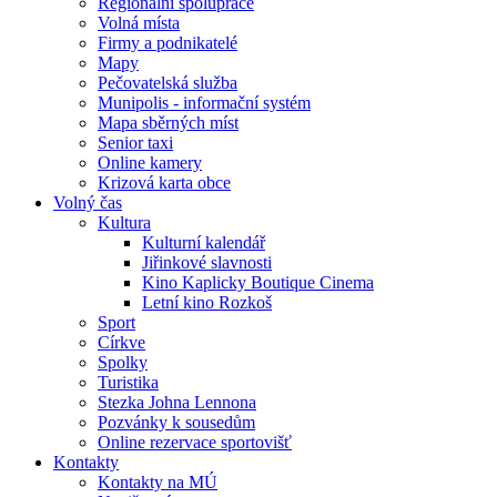
Regionální spolupráce
Volná místa
Firmy a podnikatelé
Mapy
Pečovatelská služba
Munipolis - informační systém
Mapa sběrných míst
Senior taxi
Online kamery
Krizová karta obce
Volný čas
Kultura
Kulturní kalendář
Jiřinkové slavnosti
Kino Kaplicky Boutique Cinema
Letní kino Rozkoš
Sport
Církve
Spolky
Turistika
Stezka Johna Lennona
Pozvánky k sousedům
Online rezervace sportovišť
Kontakty
Kontakty na MÚ