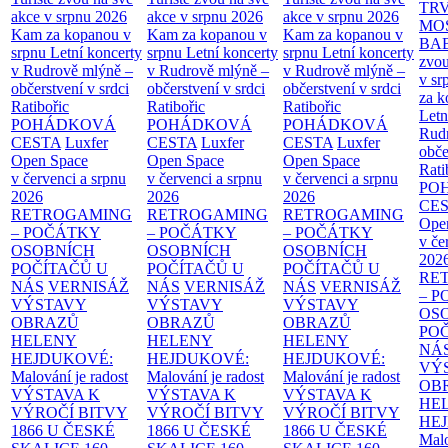
TR
akce v srpnu 2026
akce v srpnu 2026
akce v srpnu 2026
MO
Kam za kopanou v
Kam za kopanou v
Kam za kopanou v
BA
srpnu
Letní koncerty
srpnu
Letní koncerty
srpnu
Letní koncerty
zvou
v Rudrově mlýně –
v Rudrově mlýně –
v Rudrově mlýně –
v sr
občerstvení v srdci
občerstvení v srdci
občerstvení v srdci
za k
Ratibořic
Ratibořic
Ratibořic
Letn
POHÁDKOVÁ
POHÁDKOVÁ
POHÁDKOVÁ
Rud
CESTA
Luxfer
CESTA
Luxfer
CESTA
Luxfer
obče
Open Space
Open Space
Open Space
Rati
v červenci a srpnu
v červenci a srpnu
v červenci a srpnu
PO
2026
2026
2026
CE
RETROGAMING
RETROGAMING
RETROGAMING
Ope
– POČÁTKY
– POČÁTKY
– POČÁTKY
v če
OSOBNÍCH
OSOBNÍCH
OSOBNÍCH
202
POČÍTAČŮ U
POČÍTAČŮ U
POČÍTAČŮ U
RE
NÁS
VERNISÁŽ
NÁS
VERNISÁŽ
NÁS
VERNISÁŽ
– 
VÝSTAVY
VÝSTAVY
VÝSTAVY
OS
OBRAZŮ
OBRAZŮ
OBRAZŮ
PO
HELENY
HELENY
HELENY
NÁ
HEJDUKOVÉ:
HEJDUKOVÉ:
HEJDUKOVÉ:
VÝ
Malování je radost
Malování je radost
Malování je radost
OB
VÝSTAVA K
VÝSTAVA K
VÝSTAVA K
HE
VÝROČÍ BITVY
VÝROČÍ BITVY
VÝROČÍ BITVY
HE
1866 U ČESKÉ
1866 U ČESKÉ
1866 U ČESKÉ
Malo