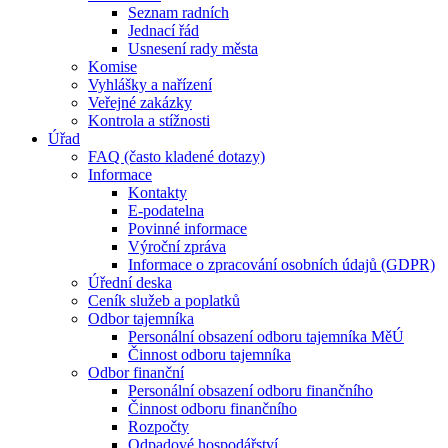
Seznam radních
Jednací řád
Usnesení rady města
Komise
Vyhlášky a nařízení
Veřejné zakázky
Kontrola a stížnosti
Úřad
FAQ (často kladené dotazy)
Informace
Kontakty
E-podatelna
Povinné informace
Výroční zpráva
Informace o zpracování osobních údajů (GDPR)
Úřední deska
Ceník služeb a poplatků
Odbor tajemníka
Personální obsazení odboru tajemníka MěÚ
Činnost odboru tajemníka
Odbor finanční
Personální obsazení odboru finančního
Činnost odboru finančního
Rozpočty
Odpadové hospodářství