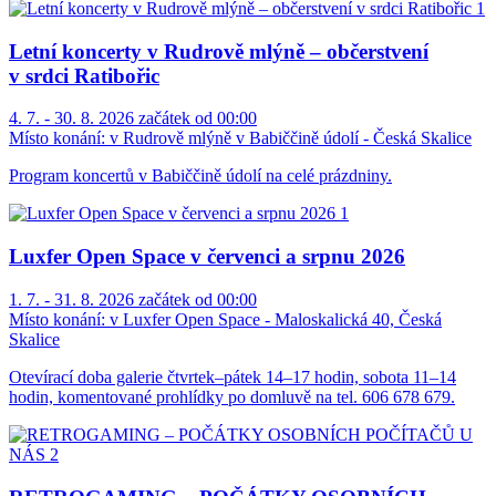
Letní koncerty v Rudrově mlýně – občerstvení
v srdci Ratibořic
4. 7. - 30. 8. 2026 začátek od 00:00
Místo konání:
v Rudrově mlýně v Babiččině údolí - Česká Skalice
Program koncertů v Babiččině údolí na celé prázdniny.
Luxfer Open Space v červenci a srpnu 2026
1. 7. - 31. 8. 2026 začátek od 00:00
Místo konání:
v Luxfer Open Space - Maloskalická 40, Česká
Skalice
Otevírací doba galerie čtvrtek–pátek 14–17 hodin, sobota 11–14
hodin, komentované prohlídky po domluvě na tel. 606 678 679.