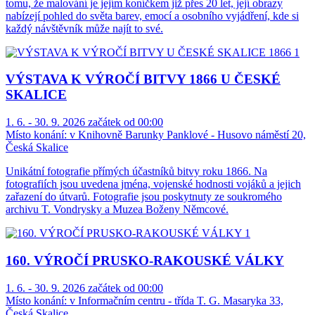
tomu, že malování je jejím koníčkem již přes 20 let, její obrazy
nabízejí pohled do světa barev, emocí a osobního vyjádření, kde si
každý návštěvník může najít to své.
VÝSTAVA K VÝROČÍ BITVY 1866 U ČESKÉ
SKALICE
1. 6. - 30. 9. 2026 začátek od 00:00
Místo konání:
v Knihovně Barunky Panklové - Husovo náměstí 20,
Česká Skalice
Unikátní fotografie přímých účastníků bitvy roku 1866. Na
fotografiích jsou uvedena jména, vojenské hodnosti vojáků a jejich
zařazení do útvarů. Fotografie jsou poskytnuty ze soukromého
archivu T. Vondrysky a Muzea Boženy Němcové.
160. VÝROČÍ PRUSKO-RAKOUSKÉ VÁLKY
1. 6. - 30. 9. 2026 začátek od 00:00
Místo konání:
v Informačním centru - třída T. G. Masaryka 33,
Česká Skalice