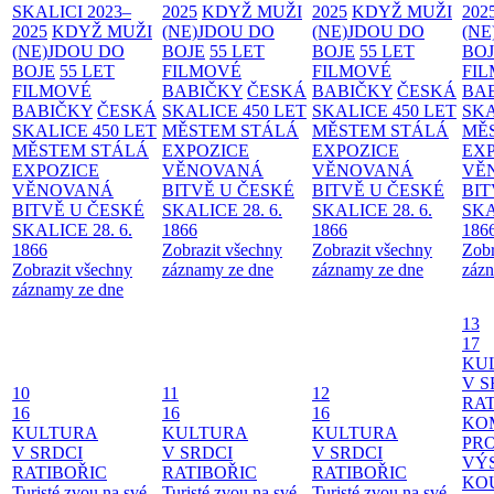
SKALICI 2023–
2025
KDYŽ MUŽI
2025
KDYŽ MUŽI
202
2025
KDYŽ MUŽI
(NE)JDOU DO
(NE)JDOU DO
(NE
(NE)JDOU DO
BOJE
55 LET
BOJE
55 LET
BO
BOJE
55 LET
FILMOVÉ
FILMOVÉ
FI
FILMOVÉ
BABIČKY
ČESKÁ
BABIČKY
ČESKÁ
BA
BABIČKY
ČESKÁ
SKALICE 450 LET
SKALICE 450 LET
SKA
SKALICE 450 LET
MĚSTEM
STÁLÁ
MĚSTEM
STÁLÁ
MĚ
MĚSTEM
STÁLÁ
EXPOZICE
EXPOZICE
EX
EXPOZICE
VĚNOVANÁ
VĚNOVANÁ
VĚ
VĚNOVANÁ
BITVĚ U ČESKÉ
BITVĚ U ČESKÉ
BIT
BITVĚ U ČESKÉ
SKALICE 28. 6.
SKALICE 28. 6.
SKA
SKALICE 28. 6.
1866
1866
186
1866
Zobrazit všechny
Zobrazit všechny
Zobr
Zobrazit všechny
záznamy ze dne
záznamy ze dne
zázn
záznamy ze dne
13
17
KU
V S
10
11
12
RAT
16
16
16
KO
KULTURA
KULTURA
KULTURA
PR
V SRDCI
V SRDCI
V SRDCI
VÝ
RATIBOŘIC
RATIBOŘIC
RATIBOŘIC
KO
Turisté zvou na své
Turisté zvou na své
Turisté zvou na své