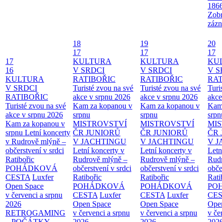
186
Zobr
zázn
18
19
20
17
17
17
17
KULTURA
KULTURA
KU
16
V SRDCI
V SRDCI
V S
KULTURA
RATIBOŘIC
RATIBOŘIC
RAT
V SRDCI
Turisté zvou na své
Turisté zvou na své
Turi
RATIBOŘIC
akce v srpnu 2026
akce v srpnu 2026
akce
Turisté zvou na své
Kam za kopanou v
Kam za kopanou v
Kam
akce v srpnu 2026
srpnu
srpnu
srpn
Kam za kopanou v
MISTROVSTVÍ
MISTROVSTVÍ
MI
srpnu
Letní koncerty
ČR JUNIORŮ
ČR JUNIORŮ
ČR 
v Rudrově mlýně –
V JACHTINGU
V JACHTINGU
V 
občerstvení v srdci
Letní koncerty v
Letní koncerty v
Letn
Ratibořic
Rudrově mlýně –
Rudrově mlýně –
Rud
POHÁDKOVÁ
občerstvení v srdci
občerstvení v srdci
obče
CESTA
Luxfer
Ratibořic
Ratibořic
Rati
Open Space
POHÁDKOVÁ
POHÁDKOVÁ
PO
v červenci a srpnu
CESTA
Luxfer
CESTA
Luxfer
CE
2026
Open Space
Open Space
Ope
RETROGAMING
v červenci a srpnu
v červenci a srpnu
v če
– POČÁTKY
2026
2026
202