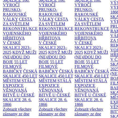
SKALICE
160.
SKALICE
160.
SKALICE
160.
VÝ
VÝROČÍ
VÝROČÍ
VÝROČÍ
VÝ
PRUSKO-
PRUSKO-
PRUSKO-
186
RAKOUSKÉ
RAKOUSKÉ
RAKOUSKÉ
SK
VÁLKY
CESTA
VÁLKY
CESTA
VÁLKY
CESTA
VÝ
ZA SVĚTLEM
ZA SVĚTLEM
ZA SVĚTLEM
PR
REKONSTRUKCE
REKONSTRUKCE
REKONSTRUKCE
RA
VOJENSKÉHO
VOJENSKÉHO
VOJENSKÉHO
VÁ
HŘBITOVA
HŘBITOVA
HŘBITOVA
ZA
V ČESKÉ
V ČESKÉ
V ČESKÉ
RE
SKALICI 2023–
SKALICI 2023–
SKALICI 2023–
VO
2025
KDYŽ MUŽI
2025
KDYŽ MUŽI
2025
KDYŽ MUŽI
HŘ
(NE)JDOU DO
(NE)JDOU DO
(NE)JDOU DO
V 
BOJE
55 LET
BOJE
55 LET
BOJE
55 LET
SKA
FILMOVÉ
FILMOVÉ
FILMOVÉ
202
BABIČKY
ČESKÁ
BABIČKY
ČESKÁ
BABIČKY
ČESKÁ
(NE
SKALICE 450 LET
SKALICE 450 LET
SKALICE 450 LET
BO
MĚSTEM
STÁLÁ
MĚSTEM
STÁLÁ
MĚSTEM
STÁLÁ
FI
EXPOZICE
EXPOZICE
EXPOZICE
BA
VĚNOVANÁ
VĚNOVANÁ
VĚNOVANÁ
SKA
BITVĚ U ČESKÉ
BITVĚ U ČESKÉ
BITVĚ U ČESKÉ
MĚ
SKALICE 28. 6.
SKALICE 28. 6.
SKALICE 28. 6.
EX
1866
1866
1866
VĚ
Zobrazit všechny
Zobrazit všechny
Zobrazit všechny
BIT
záznamy ze dne
záznamy ze dne
záznamy ze dne
SKA