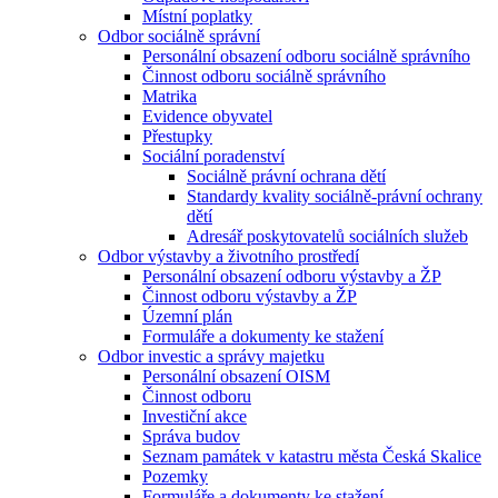
Místní poplatky
Odbor sociálně správní
Personální obsazení odboru sociálně správního
Činnost odboru sociálně správního
Matrika
Evidence obyvatel
Přestupky
Sociální poradenství
Sociálně právní ochrana dětí
Standardy kvality sociálně-právní ochrany
dětí
Adresář poskytovatelů sociálních služeb
Odbor výstavby a životního prostředí
Personální obsazení odboru výstavby a ŽP
Činnost odboru výstavby a ŽP
Územní plán
Formuláře a dokumenty ke stažení
Odbor investic a správy majetku
Personální obsazení OISM
Činnost odboru
Investiční akce
Správa budov
Seznam památek v katastru města Česká Skalice
Pozemky
Formuláře a dokumenty ke stažení