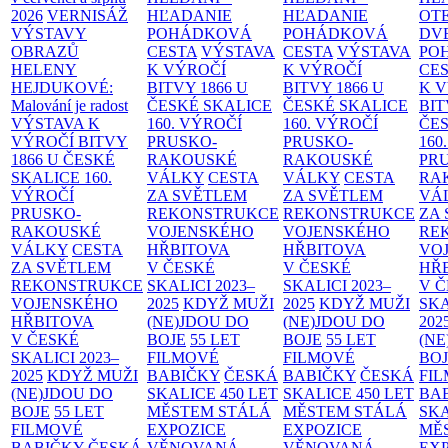
2026
VERNISÁŽ
HĽADANIE
HĽADANIE
OT
VÝSTAVY
POHÁDKOVÁ
POHÁDKOVÁ
DV
OBRAZŮ
CESTA
VÝSTAVA
CESTA
VÝSTAVA
PO
HELENY
K VÝROČÍ
K VÝROČÍ
CE
HEJDUKOVÉ:
BITVY 1866 U
BITVY 1866 U
K 
Malování je radost
ČESKÉ SKALICE
ČESKÉ SKALICE
BIT
VÝSTAVA K
160. VÝROČÍ
160. VÝROČÍ
ČES
VÝROČÍ BITVY
PRUSKO-
PRUSKO-
160
1866 U ČESKÉ
RAKOUSKÉ
RAKOUSKÉ
PR
SKALICE
160.
VÁLKY
CESTA
VÁLKY
CESTA
RA
VÝROČÍ
ZA SVĚTLEM
ZA SVĚTLEM
VÁ
PRUSKO-
REKONSTRUKCE
REKONSTRUKCE
ZA
RAKOUSKÉ
VOJENSKÉHO
VOJENSKÉHO
RE
VÁLKY
CESTA
HŘBITOVA
HŘBITOVA
VO
ZA SVĚTLEM
V ČESKÉ
V ČESKÉ
HŘ
REKONSTRUKCE
SKALICI 2023–
SKALICI 2023–
V 
VOJENSKÉHO
2025
KDYŽ MUŽI
2025
KDYŽ MUŽI
SKA
HŘBITOVA
(NE)JDOU DO
(NE)JDOU DO
202
V ČESKÉ
BOJE
55 LET
BOJE
55 LET
(NE
SKALICI 2023–
FILMOVÉ
FILMOVÉ
BO
2025
KDYŽ MUŽI
BABIČKY
ČESKÁ
BABIČKY
ČESKÁ
FI
(NE)JDOU DO
SKALICE 450 LET
SKALICE 450 LET
BA
BOJE
55 LET
MĚSTEM
STÁLÁ
MĚSTEM
STÁLÁ
SKA
FILMOVÉ
EXPOZICE
EXPOZICE
MĚ
BABIČKY
ČESKÁ
VĚNOVANÁ
VĚNOVANÁ
EX