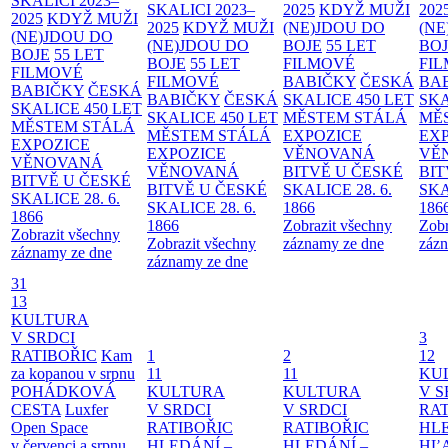
SKALICI 2023–
SKALICI 2023–
2025
KDYŽ MUŽI
202
2025
KDYŽ MUŽI
2025
KDYŽ MUŽI
(NE)JDOU DO
(NE
(NE)JDOU DO
(NE)JDOU DO
BOJE
55 LET
BO
BOJE
55 LET
BOJE
55 LET
FILMOVÉ
FI
FILMOVÉ
FILMOVÉ
BABIČKY
ČESKÁ
BA
BABIČKY
ČESKÁ
BABIČKY
ČESKÁ
SKALICE 450 LET
SKA
SKALICE 450 LET
SKALICE 450 LET
MĚSTEM
STÁLÁ
MĚ
MĚSTEM
STÁLÁ
MĚSTEM
STÁLÁ
EXPOZICE
EX
EXPOZICE
EXPOZICE
VĚNOVANÁ
VĚ
VĚNOVANÁ
VĚNOVANÁ
BITVĚ U ČESKÉ
BIT
BITVĚ U ČESKÉ
BITVĚ U ČESKÉ
SKALICE 28. 6.
SKA
SKALICE 28. 6.
SKALICE 28. 6.
1866
186
1866
1866
Zobrazit všechny
Zobr
Zobrazit všechny
Zobrazit všechny
záznamy ze dne
zázn
záznamy ze dne
záznamy ze dne
31
13
KULTURA
V SRDCI
3
RATIBOŘIC
Kam
1
2
12
za kopanou v srpnu
11
11
KU
POHÁDKOVÁ
KULTURA
KULTURA
V S
CESTA
Luxfer
V SRDCI
V SRDCI
RAT
Open Space
RATIBOŘIC
RATIBOŘIC
HLE
v červenci a srpnu
HLEDÁNÍ –
HLEDÁNÍ –
HĽ