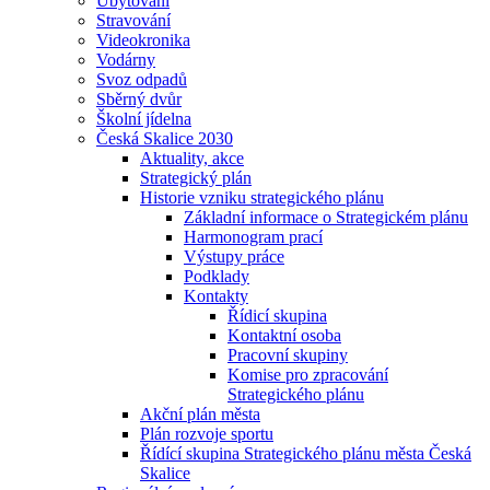
Ubytování
Stravování
Videokronika
Vodárny
Svoz odpadů
Sběrný dvůr
Školní jídelna
Česká Skalice 2030
Aktuality, akce
Strategický plán
Historie vzniku strategického plánu
Základní informace o Strategickém plánu
Harmonogram prací
Výstupy práce
Podklady
Kontakty
Řídicí skupina
Kontaktní osoba
Pracovní skupiny
Komise pro zpracování
Strategického plánu
Akční plán města
Plán rozvoje sportu
Řídící skupina Strategického plánu města Česká
Skalice