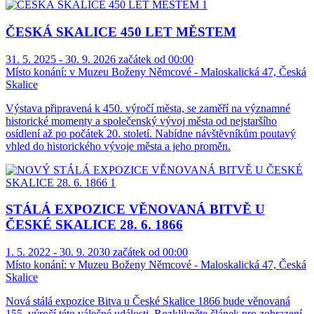
ČESKÁ SKALICE 450 LET MĚSTEM
31. 5. 2025 - 30. 9. 2026 začátek od 00:00
Místo konání:
v Muzeu Boženy Němcové - Maloskalická 47, Česká
Skalice
Výstava připravená k 450. výročí města, se zaměří na významné
historické momenty a společenský vývoj města od nejstaršího
osídlení až po počátek 20. století. Nabídne návštěvníkům poutavý
vhled do historického vývoje města a jeho proměn.
STÁLÁ EXPOZICE VĚNOVANÁ BITVĚ U
ČESKÉ SKALICE 28. 6. 1866
1. 5. 2022 - 30. 9. 2030 začátek od 00:00
Místo konání:
v Muzeu Boženy Němcové - Maloskalická 47, Česká
Skalice
Nová stálá expozice Bitva u České Skalice 1866 bude věnovaná
155. výročí této válečné události. Rozklikněte článek pro zobrazení