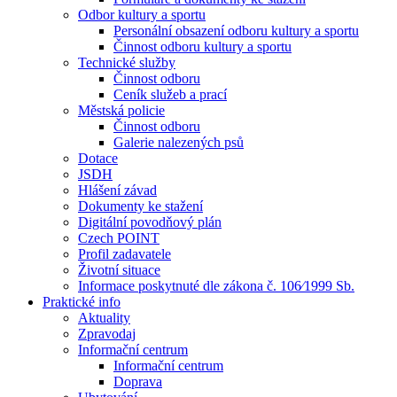
Odbor kultury a sportu
Personální obsazení odboru kultury a sportu
Činnost odboru kultury a sportu
Technické služby
Činnost odboru
Ceník služeb a prací
Městská policie
Činnost odboru
Galerie nalezených psů
Dotace
JSDH
Hlášení závad
Dokumenty ke stažení
Digitální povodňový plán
Czech POINT
Profil zadavatele
Životní situace
Informace poskytnuté dle zákona č. 106⁄1999 Sb.
Praktické info
Aktuality
Zpravodaj
Informační centrum
Informační centrum
Doprava