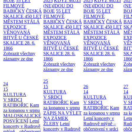
BOJE
55 LET
2025
KDYŽ MUŽI
2025
KDYŽ MUŽI
202
FILMOVÉ
(NE)JDOU DO
(NE)JDOU DO
(NE
BABIČKY
ČESKÁ
BOJE
55 LET
BOJE
55 LET
BO
SKALICE 450 LET
FILMOVÉ
FILMOVÉ
FI
MĚSTEM
STÁLÁ
BABIČKY
ČESKÁ
BABIČKY
ČESKÁ
BA
EXPOZICE
SKALICE 450 LET
SKALICE 450 LET
SKA
VĚNOVANÁ
MĚSTEM
STÁLÁ
MĚSTEM
STÁLÁ
MĚ
BITVĚ U ČESKÉ
EXPOZICE
EXPOZICE
EX
SKALICE 28. 6.
VĚNOVANÁ
VĚNOVANÁ
VĚ
1866
BITVĚ U ČESKÉ
BITVĚ U ČESKÉ
BIT
Zobrazit všechny
SKALICE 28. 6.
SKALICE 28. 6.
SKA
záznamy ze dne
1866
1866
186
Zobrazit všechny
Zobrazit všechny
Zobr
záznamy ze dne
záznamy ze dne
zázn
25
24
15
26
27
15
KULTURA
14
14
KULTURA
V SRDCI
KULTURA
KU
V SRDCI
RATIBOŘIC
Kam
V SRDCI
V S
RATIBOŘIC
Kam
za kopanou v srpnu
RATIBOŘIC
Kam
RAT
za kopanou v srpnu
ZÁPIS NA VÝLET
za kopanou v srpnu
za k
MALOSKALICKÉ
NA ZÁMEK
Letní koncerty v
Letn
POSVÍCENÍ
Letní
ŽLEBY
Letní
Rudrově mlýně –
Rud
koncerty v Rudrově
koncerty v Rudrově
občerstvení v srdci
obče
mlýně – občerstvení