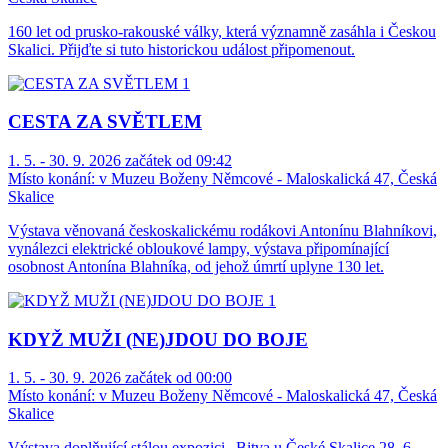
160 let od prusko-rakouské války, která významně zasáhla i Českou
Skalici. Přijďte si tuto historickou událost připomenout.
CESTA ZA SVĚTLEM
1. 5. - 30. 9. 2026 začátek od 09:42
Místo konání:
v Muzeu Boženy Němcové - Maloskalická 47, Česká
Skalice
Výstava věnovaná českoskalickému rodákovi Antonínu Blahníkovi,
vynálezci elektrické obloukové lampy, výstava připomínající
osobnost Antonína Blahníka, od jehož úmrtí uplyne 130 let.
KDYŽ MUŽI (NE)JDOU DO BOJE
1. 5. - 30. 9. 2026 začátek od 00:00
Místo konání:
v Muzeu Boženy Němcové - Maloskalická 47, Česká
Skalice
Výstava doplňující stálou expozici „Bitva u České Skalice 28. 6.