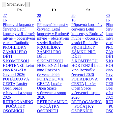
Srpen
2026
Po
Út
St
27
28
29
30
16
16
16
16
Přípravná kopaná v
Přípravná kopaná v
Přípravná kopaná v
Příp
červenci
Letní
červenci
Letní
červenci
Letní
červ
koncerty v Rudrově
koncerty v Rudrově
koncerty v Rudrově
konc
mlýně – občerstvení
mlýně – občerstvení
mlýně – občerstvení
mlýn
v srdci Ratibořic
v srdci Ratibořic
v srdci Ratibořic
v sr
PROHLÍDKY
PROHLÍDKY
PROHLÍDKY
PR
ZÁMKU PRO
ZÁMKU PRO
ZÁMKU PRO
ZÁ
DĚTI
DĚTI
DĚTI
DĚT
S KOMTESOU
S KOMTESOU
S KOMTESOU
S 
HORTENZIÍ
Letní
HORTENZIÍ
Letní
HORTENZIÍ
Letní
HOR
kino Rozkoš v
kino Rozkoš v
kino Rozkoš v
kino
červenci 2026
červenci 2026
červenci 2026
červ
POHÁDKOVÁ
POHÁDKOVÁ
POHÁDKOVÁ
PO
CESTA
Luxfer
CESTA
Luxfer
CESTA
Luxfer
CE
Open Space
Open Space
Open Space
Ope
v červenci a srpnu
v červenci a srpnu
v červenci a srpnu
v če
2026
2026
2026
202
RETROGAMING
RETROGAMING
RETROGAMING
RE
– POČÁTKY
– POČÁTKY
– POČÁTKY
– 
OSOBNÍCH
OSOBNÍCH
OSOBNÍCH
OS