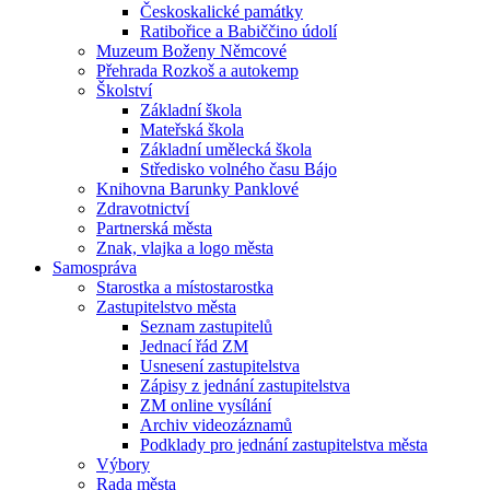
Českoskalické památky
Ratibořice a Babiččino údolí
Muzeum Boženy Němcové
Přehrada Rozkoš a autokemp
Školství
Základní škola
Mateřská škola
Základní umělecká škola
Středisko volného času Bájo
Knihovna Barunky Panklové
Zdravotnictví
Partnerská města
Znak, vlajka a logo města
Samospráva
Starostka a místostarostka
Zastupitelstvo města
Seznam zastupitelů
Jednací řád ZM
Usnesení zastupitelstva
Zápisy z jednání zastupitelstva
ZM online vysílání
Archiv videozáznamů
Podklady pro jednání zastupitelstva města
Výbory
Rada města