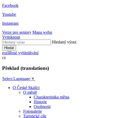
Facebook
Youtube
Instagram
Verze pro seniory
Mapa webu
Vytisknout
Hledaný výraz
Hledat
rozšířené vyhledávání
cz
Překlad (translations)
Select Language
▼
O České Skalici
O městě
Charakteristika města
Historie
Osobnosti
Fotogalerie
Turistické cíle