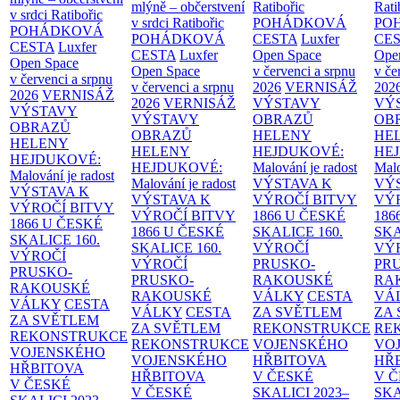
mlýně – občerstvení
Ratibořic
Rati
v srdci Ratibořic
v srdci Ratibořic
POHÁDKOVÁ
PO
POHÁDKOVÁ
POHÁDKOVÁ
CESTA
Luxfer
CE
CESTA
Luxfer
CESTA
Luxfer
Open Space
Ope
Open Space
Open Space
v červenci a srpnu
v če
v červenci a srpnu
v červenci a srpnu
2026
VERNISÁŽ
202
2026
VERNISÁŽ
2026
VERNISÁŽ
VÝSTAVY
VÝ
VÝSTAVY
VÝSTAVY
OBRAZŮ
OB
OBRAZŮ
OBRAZŮ
HELENY
HE
HELENY
HELENY
HEJDUKOVÉ:
HE
HEJDUKOVÉ:
HEJDUKOVÉ:
Malování je radost
Malo
Malování je radost
Malování je radost
VÝSTAVA K
VÝ
VÝSTAVA K
VÝSTAVA K
VÝROČÍ BITVY
VÝ
VÝROČÍ BITVY
VÝROČÍ BITVY
1866 U ČESKÉ
186
1866 U ČESKÉ
1866 U ČESKÉ
SKALICE
160.
SK
SKALICE
160.
SKALICE
160.
VÝROČÍ
VÝ
VÝROČÍ
VÝROČÍ
PRUSKO-
PR
PRUSKO-
PRUSKO-
RAKOUSKÉ
RA
RAKOUSKÉ
RAKOUSKÉ
VÁLKY
CESTA
VÁ
VÁLKY
CESTA
VÁLKY
CESTA
ZA SVĚTLEM
ZA
ZA SVĚTLEM
ZA SVĚTLEM
REKONSTRUKCE
RE
REKONSTRUKCE
REKONSTRUKCE
VOJENSKÉHO
VO
VOJENSKÉHO
VOJENSKÉHO
HŘBITOVA
HŘ
HŘBITOVA
HŘBITOVA
V ČESKÉ
V 
V ČESKÉ
V ČESKÉ
SKALICI 2023–
SKA