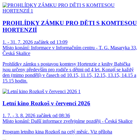
PROHLÍDKY ZÁMKU PRO DĚTI S KOMTESOU
HORTENZIÍ
1. - 31. 7. 2026 začátek od 13:09
Místo konání:
Informace v Informačním centru - T. G. Masaryka 33,
Česká Skalice
Prohlídky zámku s postavou komtesy Hortenzie z knihy Babička
jsou určeny především pro rodiče s dětmi od 4 let. Konají se každý
den (mimo pondělí) v časech od 10.15, 11.15, 12.15, 13.15, 14.15 a
15.15 hodin.
Letní kino Rozkoš v červenci 2026
1. 7. - 3. 8. 2026 začátek od 08:36
Místo konání:
Další informace zveřejníme později - Česká Skalice
Program letního kina Rozkoš na celý měsíc. Viz příloha