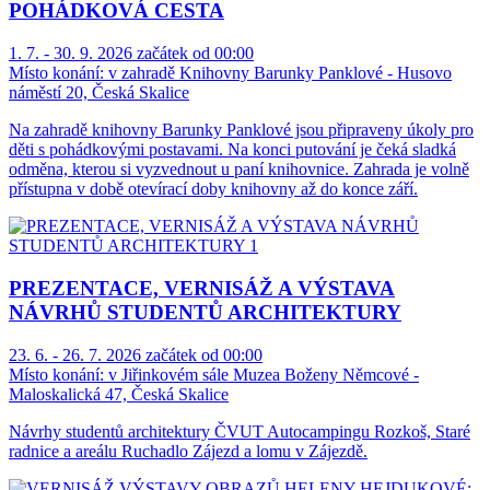
POHÁDKOVÁ CESTA
1. 7. - 30. 9. 2026 začátek od 00:00
Místo konání:
v zahradě Knihovny Barunky Panklové - Husovo
náměstí 20, Česká Skalice
Na zahradě knihovny Barunky Panklové jsou připraveny úkoly pro
děti s pohádkovými postavami. Na konci putování je čeká sladká
odměna, kterou si vyzvednout u paní knihovnice. Zahrada je volně
přístupna v době otevírací doby knihovny až do konce září.
PREZENTACE, VERNISÁŽ A VÝSTAVA
NÁVRHŮ STUDENTŮ ARCHITEKTURY
23. 6. - 26. 7. 2026 začátek od 00:00
Místo konání:
v Jiřinkovém sále Muzea Boženy Němcové -
Maloskalická 47, Česká Skalice
Návrhy studentů architektury ČVUT Autocampingu Rozkoš, Staré
radnice a areálu Ruchadlo Zájezd a lomu v Zájezdě.