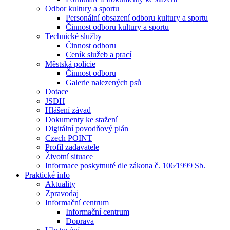
Odbor kultury a sportu
Personální obsazení odboru kultury a sportu
Činnost odboru kultury a sportu
Technické služby
Činnost odboru
Ceník služeb a prací
Městská policie
Činnost odboru
Galerie nalezených psů
Dotace
JSDH
Hlášení závad
Dokumenty ke stažení
Digitální povodňový plán
Czech POINT
Profil zadavatele
Životní situace
Informace poskytnuté dle zákona č. 106⁄1999 Sb.
Praktické info
Aktuality
Zpravodaj
Informační centrum
Informační centrum
Doprava