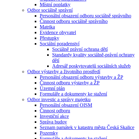
Místní poplatky
Odbor sociálně správní
Personální obsazení odboru sociálně správního
Činnost odboru sociálně správního
Matrika
Evidence obyvatel
Přestupky
Sociální poradenství
Sociálně právní ochrana dětí
Standardy kvality sociálně-právní ochrany
dětí
Adresář poskytovatelů sociálních služeb
Odbor výstavby a životního prostředí
Personální obsazení odboru výstavby a ŽP
Činnost odboru výstavby a ŽP
Územní plán
Formuláře a dokumenty ke stažení
Odbor investic a správy majetku
Personální obsazení OISM
Činnost odboru
Investiční akce
Správa budov
Seznam památek v katastru města Česká Skalice
Pozemky
Formuláře a dokumenty ke stažení