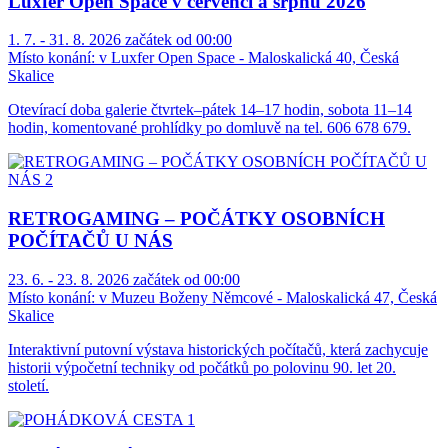
Luxfer Open Space v červenci a srpnu 2026
1. 7. - 31. 8. 2026 začátek od 00:00
Místo konání:
v Luxfer Open Space - Maloskalická 40, Česká
Skalice
Otevírací doba galerie čtvrtek–pátek 14–17 hodin, sobota 11–14
hodin, komentované prohlídky po domluvě na tel. 606 678 679.
RETROGAMING – POČÁTKY OSOBNÍCH
POČÍTAČŮ U NÁS
23. 6. - 23. 8. 2026 začátek od 00:00
Místo konání:
v Muzeu Boženy Němcové - Maloskalická 47, Česká
Skalice
Interaktivní putovní výstava historických počítačů, která zachycuje
historii výpočetní techniky od počátků po polovinu 90. let 20.
století.