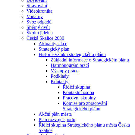
Ubytování
Stravování
Videokronika
Vodárny
Svoz odpadů
Sběrný dvůr
Školní jídelna
Česká Skalice 2030
Aktuality, akce
Strategický plán
Historie vzniku strategického plánu
Základní informace o Strategickém plánu
Harmonogram prací
Výstupy práce
Podklady
Kontakty
Řídicí skupina
Kontaktní osoba
Pracovní skupiny
Komise pro zpracování
Strategického plánu
Akční plán města
Plán rozvoje sportu
Řídící skupina Strategického plánu města Česká
Skalice