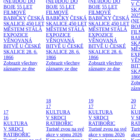
(NE)JDOU DO
(NE)JDOU DO
(NE)JDOU DO
V 
BOJE
55 LET
BOJE
55 LET
BOJE
55 LET
SKA
FILMOVÉ
FILMOVÉ
FILMOVÉ
202
BABIČKY
ČESKÁ
BABIČKY
ČESKÁ
BABIČKY
ČESKÁ
(NE
SKALICE 450 LET
SKALICE 450 LET
SKALICE 450 LET
BO
MĚSTEM
STÁLÁ
MĚSTEM
STÁLÁ
MĚSTEM
STÁLÁ
FI
EXPOZICE
EXPOZICE
EXPOZICE
BA
VĚNOVANÁ
VĚNOVANÁ
VĚNOVANÁ
SKA
BITVĚ U ČESKÉ
BITVĚ U ČESKÉ
BITVĚ U ČESKÉ
MĚ
SKALICE 28. 6.
SKALICE 28. 6.
SKALICE 28. 6.
EX
1866
1866
1866
VĚ
Zobrazit všechny
Zobrazit všechny
Zobrazit všechny
BIT
záznamy ze dne
záznamy ze dne
záznamy ze dne
SKA
186
Zobr
zázn
18
19
20
17
17
17
17
KULTURA
KULTURA
KU
16
V SRDCI
V SRDCI
V S
KULTURA
RATIBOŘIC
RATIBOŘIC
RAT
V SRDCI
Turisté zvou na své
Turisté zvou na své
Turi
RATIBOŘIC
akce v srpnu 2026
akce v srpnu 2026
akce