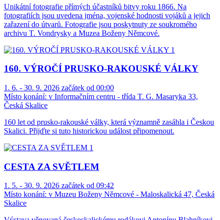
Unikátní fotografie přímých účastníků bitvy roku 1866. Na
fotografiích jsou uvedena jména, vojenské hodnosti vojáků a jejich
zařazení do útvarů. Fotografie jsou poskytnuty ze soukromého
archivu T. Vondrysky a Muzea Boženy Němcové.
160. VÝROČÍ PRUSKO-RAKOUSKÉ VÁLKY
1. 6. - 30. 9. 2026 začátek od 00:00
Místo konání:
v Informačním centru - třída T. G. Masaryka 33,
Česká Skalice
160 let od prusko-rakouské války, která významně zasáhla i Českou
Skalici. Přijďte si tuto historickou událost připomenout.
CESTA ZA SVĚTLEM
1. 5. - 30. 9. 2026 začátek od 09:42
Místo konání:
v Muzeu Boženy Němcové - Maloskalická 47, Česká
Skalice
Výstava věnovaná českoskalickému rodákovi Antonínu Blahníkovi,