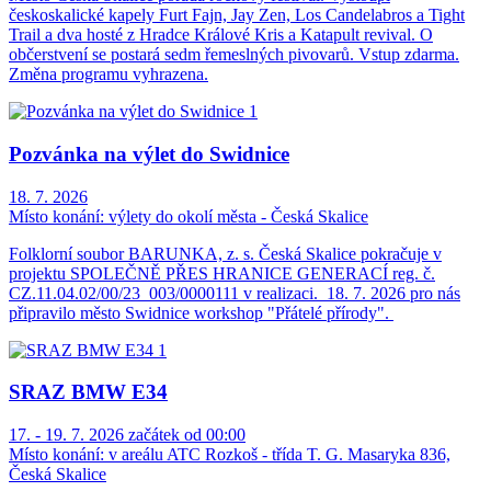
českoskalické kapely Furt Fajn, Jay Zen, Los Candelabros a Tight
Trail a dva hosté z Hradce Králové Kris a Katapult revival. O
občerstvení se postará sedm řemeslných pivovarů. Vstup zdarma.
Změna programu vyhrazena.
Pozvánka na výlet do Swidnice
18. 7. 2026
Místo konání:
výlety do okolí města - Česká Skalice
Folklorní soubor BARUNKA, z. s. Česká Skalice pokračuje v
projektu SPOLEČNĚ PŘES HRANICE GENERACÍ reg. č.
CZ.11.04.02/00/23_003/0000111 v realizaci. 18. 7. 2026 pro nás
připravilo město Swidnice workshop "Přátelé přírody".
SRAZ BMW E34
17. - 19. 7. 2026 začátek od 00:00
Místo konání:
v areálu ATC Rozkoš - třída T. G. Masaryka 836,
Česká Skalice