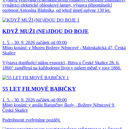
vynálezci elektrické obloukové lampy, výstava připomínající
osobnost Antonína Blahníka, od jehož úmrtí uplyne 130 let.
KDYŽ MUŽI (NE)JDOU DO BOJE
1. 5. - 30. 9. 2026 začátek od 00:00
Místo konání:
v Muzeu Boženy Němcové - Maloskalická 47, Česká
Skalice
Výstava doplňující stálou expozici „Bitva u České Skalice 28. 6.
1866“ zaměřená na každodenní život v našem městě v roce 1866.
55 LET FILMOVÉ BABIČKY
1. 5. - 30. 9. 2026 začátek od 00:00
Místo konání:
v areálu Barunčiny školy - Boženy Němcové 9,
Česká Skalice
Podrobnosti zveřejníme později.