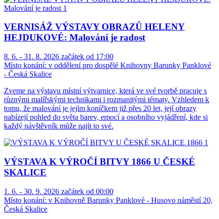
VERNISÁŽ VÝSTAVY OBRAZŮ HELENY
HEJDUKOVÉ: Malování je radost
8. 6. - 31. 8. 2026 začátek od 17:00
Místo konání:
v oddělení pro dospělé Knihovny Barunky Panklové
- Česká Skalice
Zveme na výstavu místní výtvarnice, která ve své tvorbě pracuje s
různými malířskými technikami i rozmanitými tématy. Vzhledem k
tomu, že malování je jejím koníčkem již přes 20 let, její obrazy
nabízejí pohled do světa barev, emocí a osobního vyjádření, kde si
každý návštěvník může najít to své.
VÝSTAVA K VÝROČÍ BITVY 1866 U ČESKÉ
SKALICE
1. 6. - 30. 9. 2026 začátek od 00:00
Místo konání:
v Knihovně Barunky Panklové - Husovo náměstí 20,
Česká Skalice