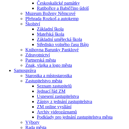
Českoskalické památky
Ratibořice a Babiččino údolí
Muzeum Boženy Němcové
Přehrada Rozkoš a autokemp
Školství
Základní škola
Mateřská škola
Základní umělecká škola
Středisko volného času Bájo
Knihovna Barunky Panklové
Zdravotnictví
Partnerská města
Znak, vlajka a logo města
Samospráva
Starostka a místostarostka
Zastupitelstvo města
Seznam zastupitelů
Jednací řád ZM
Usnesení zastupitelstva
Zápisy z jednání zastupitelstva
ZM online vysílání
Archiv videozáznamů
Podklady pro jednání zastupitelstva města
Výbory
Rada města