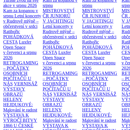
Turisté zvou na své
Kam za kopanou v
Kam za kopanou v
Kam
akce v srpnu 2026
srpnu
srpnu
srpn
Kam za kopanou v
MISTROVSTVÍ
MISTROVSTVÍ
MI
srpnu
Letní koncerty
ČR JUNIORŮ
ČR JUNIORŮ
ČR 
v Rudrově mlýně –
V JACHTINGU
V JACHTINGU
V 
občerstvení v srdci
Letní koncerty v
Letní koncerty v
Letn
Ratibořic
Rudrově mlýně –
Rudrově mlýně –
Rud
POHÁDKOVÁ
občerstvení v srdci
občerstvení v srdci
obče
CESTA
Luxfer
Ratibořic
Ratibořic
Rati
Open Space
POHÁDKOVÁ
POHÁDKOVÁ
PO
v červenci a srpnu
CESTA
Luxfer
CESTA
Luxfer
CE
2026
Open Space
Open Space
Ope
RETROGAMING
v červenci a srpnu
v červenci a srpnu
v če
– POČÁTKY
2026
2026
202
OSOBNÍCH
RETROGAMING
RETROGAMING
RE
POČÍTAČŮ U
– POČÁTKY
– POČÁTKY
– 
NÁS
VERNISÁŽ
OSOBNÍCH
OSOBNÍCH
OS
VÝSTAVY
POČÍTAČŮ U
POČÍTAČŮ U
PO
OBRAZŮ
NÁS
VERNISÁŽ
NÁS
VERNISÁŽ
NÁ
HELENY
VÝSTAVY
VÝSTAVY
VÝ
HEJDUKOVÉ:
OBRAZŮ
OBRAZŮ
OB
Malování je radost
HELENY
HELENY
HE
VÝSTAVA K
HEJDUKOVÉ:
HEJDUKOVÉ:
HE
VÝROČÍ BITVY
Malování je radost
Malování je radost
Malo
1866 U ČESKÉ
VÝSTAVA K
VÝSTAVA K
VÝ