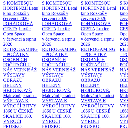
S KOMTESOU
S KOMTESOU
S KOMTESOU
S 
HORTENZIÍ
Letní
HORTENZIÍ
Letní
HORTENZIÍ
Letní
HOR
kino Rozkoš v
kino Rozkoš v
kino Rozkoš v
kino
červenci 2026
červenci 2026
červenci 2026
červ
POHÁDKOVÁ
POHÁDKOVÁ
POHÁDKOVÁ
PO
CESTA
Luxfer
CESTA
Luxfer
CESTA
Luxfer
CE
Open Space
Open Space
Open Space
Ope
v červenci a srpnu
v červenci a srpnu
v červenci a srpnu
v če
2026
2026
2026
202
RETROGAMING
RETROGAMING
RETROGAMING
RE
– POČÁTKY
– POČÁTKY
– POČÁTKY
– 
OSOBNÍCH
OSOBNÍCH
OSOBNÍCH
OS
POČÍTAČŮ U
POČÍTAČŮ U
POČÍTAČŮ U
PO
NÁS
VERNISÁŽ
NÁS
VERNISÁŽ
NÁS
VERNISÁŽ
NÁ
VÝSTAVY
VÝSTAVY
VÝSTAVY
VÝ
OBRAZŮ
OBRAZŮ
OBRAZŮ
OB
HELENY
HELENY
HELENY
HE
HEJDUKOVÉ:
HEJDUKOVÉ:
HEJDUKOVÉ:
HE
Malování je radost
Malování je radost
Malování je radost
Malo
VÝSTAVA K
VÝSTAVA K
VÝSTAVA K
VÝ
VÝROČÍ BITVY
VÝROČÍ BITVY
VÝROČÍ BITVY
VÝ
1866 U ČESKÉ
1866 U ČESKÉ
1866 U ČESKÉ
186
SKALICE
160.
SKALICE
160.
SKALICE
160.
SK
VÝROČÍ
VÝROČÍ
VÝROČÍ
VÝ
PRUSKO-
PRUSKO-
PRUSKO-
PR