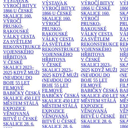
VÝSTAVA K
VÝSTAVA K
VÝROČÍ BITVY
VÝ
VÝROČÍ BITVY
VÝROČÍ BITVY
1866 U ČESKÉ
186
1866 U ČESKÉ
1866 U ČESKÉ
SKALICE
160.
SK
SKALICE
160.
SKALICE
160.
VÝROČÍ
VÝ
VÝROČÍ
VÝROČÍ
PRUSKO-
PR
PRUSKO-
PRUSKO-
RAKOUSKÉ
RA
RAKOUSKÉ
RAKOUSKÉ
VÁLKY
CESTA
VÁ
VÁLKY
CESTA
VÁLKY
CESTA
ZA SVĚTLEM
ZA
ZA SVĚTLEM
ZA SVĚTLEM
REKONSTRUKCE
RE
REKONSTRUKCE
REKONSTRUKCE
VOJENSKÉHO
VO
VOJENSKÉHO
VOJENSKÉHO
HŘBITOVA
HŘ
HŘBITOVA
HŘBITOVA
V ČESKÉ
V 
V ČESKÉ
V ČESKÉ
SKALICI 2023–
SKA
SKALICI 2023–
SKALICI 2023–
2025
KDYŽ MUŽI
202
2025
KDYŽ MUŽI
2025
KDYŽ MUŽI
(NE)JDOU DO
(NE
(NE)JDOU DO
(NE)JDOU DO
BOJE
55 LET
BO
BOJE
55 LET
BOJE
55 LET
FILMOVÉ
FI
FILMOVÉ
FILMOVÉ
BABIČKY
ČESKÁ
BA
BABIČKY
ČESKÁ
BABIČKY
ČESKÁ
SKALICE 450 LET
SKA
SKALICE 450 LET
SKALICE 450 LET
MĚSTEM
STÁLÁ
MĚ
MĚSTEM
STÁLÁ
MĚSTEM
STÁLÁ
EXPOZICE
EX
EXPOZICE
EXPOZICE
VĚNOVANÁ
VĚ
VĚNOVANÁ
VĚNOVANÁ
BITVĚ U ČESKÉ
BIT
BITVĚ U ČESKÉ
BITVĚ U ČESKÉ
SKALICE 28. 6.
SKA
SKALICE 28. 6.
SKALICE 28. 6.
1866
186