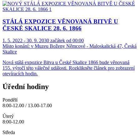
STÁLÁ EXPOZICE VĚNOVANÁ BITVĚ U
ČESKÉ SKALICE 28. 6. 1866
1. 5. 2022 - 30. 9. 2030 začátek od 00:00
Místo konání:
v Muzeu Boženy Němcové - Maloskalická 47, Česká
Skalice
Nová stálá expozice Bitva u České Skalice 1866 bude věnovaná
155. výročí této válečné události. Rozklikněte článek pro zobrazení
otevíracích hodin.
Úřední hodiny
Pondělí
8:00-12.00 / 13.00-17.00
Úterý
8:00-12.00
Středa