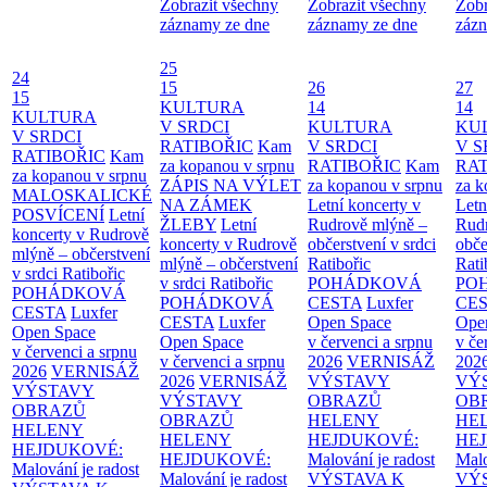
Zobrazit všechny
Zobrazit všechny
Zobr
záznamy ze dne
záznamy ze dne
zázn
25
24
15
26
27
15
KULTURA
14
14
KULTURA
V SRDCI
KULTURA
KU
V SRDCI
RATIBOŘIC
Kam
V SRDCI
V S
RATIBOŘIC
Kam
za kopanou v srpnu
RATIBOŘIC
Kam
RAT
za kopanou v srpnu
ZÁPIS NA VÝLET
za kopanou v srpnu
za k
MALOSKALICKÉ
NA ZÁMEK
Letní koncerty v
Letn
POSVÍCENÍ
Letní
ŽLEBY
Letní
Rudrově mlýně –
Rud
koncerty v Rudrově
koncerty v Rudrově
občerstvení v srdci
obče
mlýně – občerstvení
mlýně – občerstvení
Ratibořic
Rati
v srdci Ratibořic
v srdci Ratibořic
POHÁDKOVÁ
PO
POHÁDKOVÁ
POHÁDKOVÁ
CESTA
Luxfer
CE
CESTA
Luxfer
CESTA
Luxfer
Open Space
Ope
Open Space
Open Space
v červenci a srpnu
v če
v červenci a srpnu
v červenci a srpnu
2026
VERNISÁŽ
202
2026
VERNISÁŽ
2026
VERNISÁŽ
VÝSTAVY
VÝ
VÝSTAVY
VÝSTAVY
OBRAZŮ
OB
OBRAZŮ
OBRAZŮ
HELENY
HE
HELENY
HELENY
HEJDUKOVÉ:
HE
HEJDUKOVÉ:
HEJDUKOVÉ:
Malování je radost
Malo
Malování je radost
Malování je radost
VÝSTAVA K
VÝ