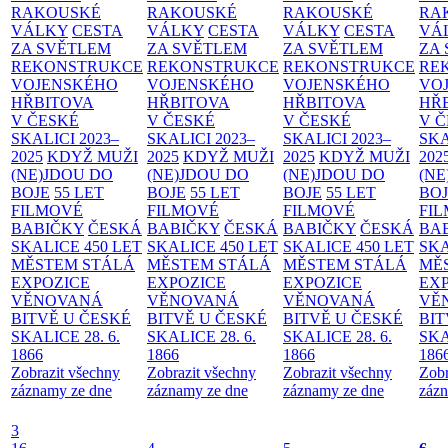
RAKOUSKÉ
RAKOUSKÉ
RAKOUSKÉ
RA
VÁLKY
CESTA
VÁLKY
CESTA
VÁLKY
CESTA
VÁ
ZA SVĚTLEM
ZA SVĚTLEM
ZA SVĚTLEM
ZA
REKONSTRUKCE
REKONSTRUKCE
REKONSTRUKCE
RE
VOJENSKÉHO
VOJENSKÉHO
VOJENSKÉHO
VO
HŘBITOVA
HŘBITOVA
HŘBITOVA
HŘ
V ČESKÉ
V ČESKÉ
V ČESKÉ
V 
SKALICI 2023–
SKALICI 2023–
SKALICI 2023–
SKA
2025
KDYŽ MUŽI
2025
KDYŽ MUŽI
2025
KDYŽ MUŽI
202
(NE)JDOU DO
(NE)JDOU DO
(NE)JDOU DO
(NE
BOJE
55 LET
BOJE
55 LET
BOJE
55 LET
BO
FILMOVÉ
FILMOVÉ
FILMOVÉ
FI
BABIČKY
ČESKÁ
BABIČKY
ČESKÁ
BABIČKY
ČESKÁ
BA
SKALICE 450 LET
SKALICE 450 LET
SKALICE 450 LET
SKA
MĚSTEM
STÁLÁ
MĚSTEM
STÁLÁ
MĚSTEM
STÁLÁ
MĚ
EXPOZICE
EXPOZICE
EXPOZICE
EX
VĚNOVANÁ
VĚNOVANÁ
VĚNOVANÁ
VĚ
BITVĚ U ČESKÉ
BITVĚ U ČESKÉ
BITVĚ U ČESKÉ
BIT
SKALICE 28. 6.
SKALICE 28. 6.
SKALICE 28. 6.
SKA
1866
1866
1866
186
Zobrazit všechny
Zobrazit všechny
Zobrazit všechny
Zobr
záznamy ze dne
záznamy ze dne
záznamy ze dne
zázn
3