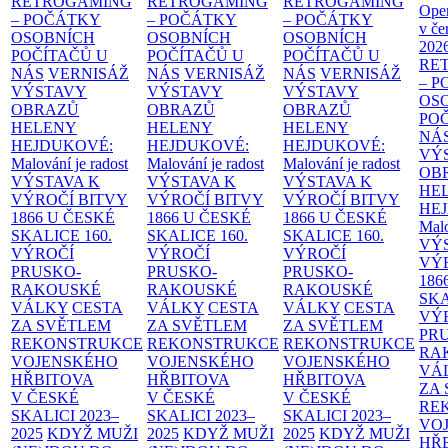
RETROGAMING
RETROGAMING
RETROGAMING
Ope
– POČÁTKY
– POČÁTKY
– POČÁTKY
v če
OSOBNÍCH
OSOBNÍCH
OSOBNÍCH
202
POČÍTAČŮ U
POČÍTAČŮ U
POČÍTAČŮ U
RE
NÁS
VERNISÁŽ
NÁS
VERNISÁŽ
NÁS
VERNISÁŽ
– 
VÝSTAVY
VÝSTAVY
VÝSTAVY
OS
OBRAZŮ
OBRAZŮ
OBRAZŮ
PO
HELENY
HELENY
HELENY
NÁ
HEJDUKOVÉ:
HEJDUKOVÉ:
HEJDUKOVÉ:
VÝ
Malování je radost
Malování je radost
Malování je radost
OB
VÝSTAVA K
VÝSTAVA K
VÝSTAVA K
HE
VÝROČÍ BITVY
VÝROČÍ BITVY
VÝROČÍ BITVY
HE
1866 U ČESKÉ
1866 U ČESKÉ
1866 U ČESKÉ
Malo
SKALICE
160.
SKALICE
160.
SKALICE
160.
VÝ
VÝROČÍ
VÝROČÍ
VÝROČÍ
VÝ
PRUSKO-
PRUSKO-
PRUSKO-
186
RAKOUSKÉ
RAKOUSKÉ
RAKOUSKÉ
SK
VÁLKY
CESTA
VÁLKY
CESTA
VÁLKY
CESTA
VÝ
ZA SVĚTLEM
ZA SVĚTLEM
ZA SVĚTLEM
PR
REKONSTRUKCE
REKONSTRUKCE
REKONSTRUKCE
RA
VOJENSKÉHO
VOJENSKÉHO
VOJENSKÉHO
VÁ
HŘBITOVA
HŘBITOVA
HŘBITOVA
ZA
V ČESKÉ
V ČESKÉ
V ČESKÉ
RE
SKALICI 2023–
SKALICI 2023–
SKALICI 2023–
VO
2025
KDYŽ MUŽI
2025
KDYŽ MUŽI
2025
KDYŽ MUŽI
HŘ