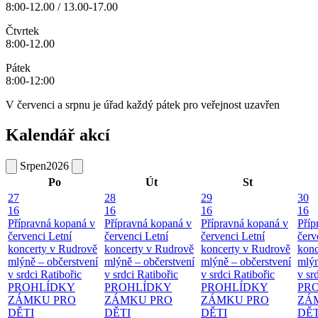
8:00-12.00 / 13.00-17.00
Čtvrtek
8:00-12.00
Pátek
8:00-12:00
V červenci a srpnu je úřad každý pátek pro veřejnost uzavřen
Kalendář akcí
Srpen
2026
Po
Út
St
27
28
29
30
16
16
16
16
Přípravná kopaná v
Přípravná kopaná v
Přípravná kopaná v
Příp
červenci
Letní
červenci
Letní
červenci
Letní
červ
koncerty v Rudrově
koncerty v Rudrově
koncerty v Rudrově
konc
mlýně – občerstvení
mlýně – občerstvení
mlýně – občerstvení
mlýn
v srdci Ratibořic
v srdci Ratibořic
v srdci Ratibořic
v sr
PROHLÍDKY
PROHLÍDKY
PROHLÍDKY
PR
ZÁMKU PRO
ZÁMKU PRO
ZÁMKU PRO
ZÁ
DĚTI
DĚTI
DĚTI
DĚT