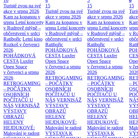
16
4
5
6
Turisté zvou na své
15
15
15
akce v srpnu 2026
Turisté zvou na své
Turisté zvou na své
Turi
Kam za kopanou v
akce v srpnu 2026
akce v srpnu 2026
akce
srpnu
Letní koncerty
Kam za kopanou v
Kam za kopanou v
Kam
v Rudrově mlýně –
srpnu
Letní koncerty
srpnu
Letní koncerty
srp
občerstvení v srdci
v Rudrově mlýně –
v Rudrově mlýně –
v Ru
Ratibořic
Letní kino
občerstvení v srdci
občerstvení v srdci
obče
Rozkoš v červenci
Ratibořic
Ratibořic
Rati
2026
POHÁDKOVÁ
POHÁDKOVÁ
PO
POHÁDKOVÁ
CESTA
Luxfer
CESTA
Luxfer
CE
CESTA
Luxfer
Open Space
Open Space
Ope
Open Space
v červenci a srpnu
v červenci a srpnu
v če
v červenci a srpnu
2026
2026
202
2026
RETROGAMING
RETROGAMING
RE
RETROGAMING
– POČÁTKY
– POČÁTKY
– 
– POČÁTKY
OSOBNÍCH
OSOBNÍCH
OS
OSOBNÍCH
POČÍTAČŮ U
POČÍTAČŮ U
PO
POČÍTAČŮ U
NÁS
VERNISÁŽ
NÁS
VERNISÁŽ
NÁ
NÁS
VERNISÁŽ
VÝSTAVY
VÝSTAVY
VÝ
VÝSTAVY
OBRAZŮ
OBRAZŮ
OB
OBRAZŮ
HELENY
HELENY
HE
HELENY
HEJDUKOVÉ:
HEJDUKOVÉ:
HE
HEJDUKOVÉ:
Malování je radost
Malování je radost
Malo
Malování je radost
VÝSTAVA K
VÝSTAVA K
VÝ