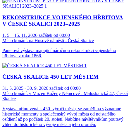
REKONSTRUKCE VOJENSKÉHO HŘBITOVA
V ČESKÉ SKALICI 2023–2025
1. 5. - 15. 11. 2026 začátek od 00:00
Místo konání:
na Husově náměstí - Česká Skalice
Panelová výstava mapující náročnou rekonstrukci vojenského
hřbitova z roku 1866.
ČESKÁ SKALICE 450 LET MĚSTEM
31. 5. 2025 - 30. 9. 2026 začátek od 00:00
Místo konání:
v Muzeu Boženy Němcové - Maloskalická 47, Česká
Skalice
Výstava připravená k 450. výročí města, se zaměří na významné
historické momenty a společenský vývoj města od nejstaršího
osídlení až po počátek 20. století. Nabídne návštěvníkům poutavý
vhled do historického vývoje města a jeho proměn.