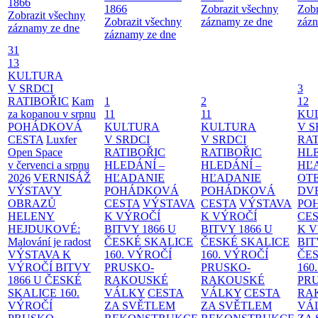
1866
1866
Zobrazit všechny
Zobr
Zobrazit všechny
Zobrazit všechny
záznamy ze dne
zázn
záznamy ze dne
záznamy ze dne
31
13
KULTURA
V SRDCI
3
RATIBOŘIC
Kam
1
2
12
za kopanou v srpnu
11
11
KU
POHÁDKOVÁ
KULTURA
KULTURA
V S
CESTA
Luxfer
V SRDCI
V SRDCI
RAT
Open Space
RATIBOŘIC
RATIBOŘIC
HLE
v červenci a srpnu
HLEDÁNÍ –
HLEDÁNÍ –
HĽ
2026
VERNISÁŽ
HĽADANIE
HĽADANIE
OT
VÝSTAVY
POHÁDKOVÁ
POHÁDKOVÁ
DV
OBRAZŮ
CESTA
VÝSTAVA
CESTA
VÝSTAVA
PO
HELENY
K VÝROČÍ
K VÝROČÍ
CE
HEJDUKOVÉ:
BITVY 1866 U
BITVY 1866 U
K 
Malování je radost
ČESKÉ SKALICE
ČESKÉ SKALICE
BIT
VÝSTAVA K
160. VÝROČÍ
160. VÝROČÍ
ČES
VÝROČÍ BITVY
PRUSKO-
PRUSKO-
160
1866 U ČESKÉ
RAKOUSKÉ
RAKOUSKÉ
PR
SKALICE
160.
VÁLKY
CESTA
VÁLKY
CESTA
RA
VÝROČÍ
ZA SVĚTLEM
ZA SVĚTLEM
VÁ