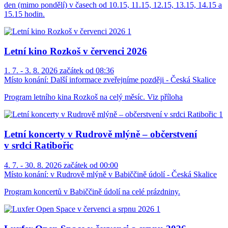
den (mimo pondělí) v časech od 10.15, 11.15, 12.15, 13.15, 14.15 a
15.15 hodin.
Letní kino Rozkoš v červenci 2026
1. 7. - 3. 8. 2026 začátek od 08:36
Místo konání:
Další informace zveřejníme později - Česká Skalice
Program letního kina Rozkoš na celý měsíc. Viz příloha
Letní koncerty v Rudrově mlýně – občerstvení
v srdci Ratibořic
4. 7. - 30. 8. 2026 začátek od 00:00
Místo konání:
v Rudrově mlýně v Babiččině údolí - Česká Skalice
Program koncertů v Babiččině údolí na celé prázdniny.