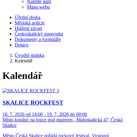
Napište nám
Mapa webu
Úřední deska
Městská policie
Hlášení závad
Českoskalický zpravodaj
Dokumenty a formuláře
Dotace
Úvodní stránka
Kalendář
Kalendář
SKALICE ROCKFEST
18. 7. 2026 od 14:00 - 19. 7. 2026 do 00:00
Místo konání:
na louce pod muzeem - Maloskalická 47, Česká
Skalice
Město Česká Skalice pořádá rockový festival. Vystoupí