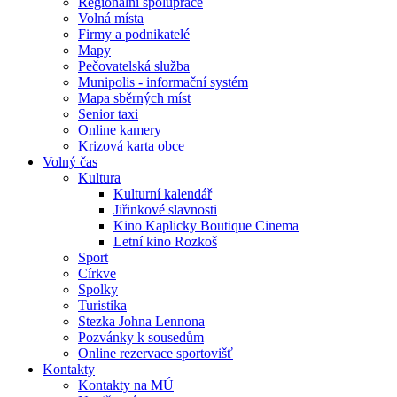
Regionální spolupráce
Volná místa
Firmy a podnikatelé
Mapy
Pečovatelská služba
Munipolis - informační systém
Mapa sběrných míst
Senior taxi
Online kamery
Krizová karta obce
Volný čas
Kultura
Kulturní kalendář
Jiřinkové slavnosti
Kino Kaplicky Boutique Cinema
Letní kino Rozkoš
Sport
Církve
Spolky
Turistika
Stezka Johna Lennona
Pozvánky k sousedům
Online rezervace sportovišť
Kontakty
Kontakty na MÚ