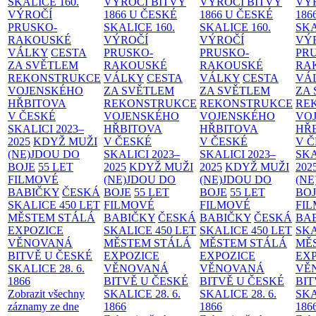
SKALICE
160.
VÝROČÍ BITVY
VÝROČÍ BITVY
VÝ
VÝROČÍ
1866 U ČESKÉ
1866 U ČESKÉ
186
PRUSKO-
SKALICE
160.
SKALICE
160.
SK
RAKOUSKÉ
VÝROČÍ
VÝROČÍ
VÝ
VÁLKY
CESTA
PRUSKO-
PRUSKO-
PR
ZA SVĚTLEM
RAKOUSKÉ
RAKOUSKÉ
RA
REKONSTRUKCE
VÁLKY
CESTA
VÁLKY
CESTA
VÁ
VOJENSKÉHO
ZA SVĚTLEM
ZA SVĚTLEM
ZA
HŘBITOVA
REKONSTRUKCE
REKONSTRUKCE
RE
V ČESKÉ
VOJENSKÉHO
VOJENSKÉHO
VO
SKALICI 2023–
HŘBITOVA
HŘBITOVA
HŘ
2025
KDYŽ MUŽI
V ČESKÉ
V ČESKÉ
V 
(NE)JDOU DO
SKALICI 2023–
SKALICI 2023–
SKA
BOJE
55 LET
2025
KDYŽ MUŽI
2025
KDYŽ MUŽI
202
FILMOVÉ
(NE)JDOU DO
(NE)JDOU DO
(NE
BABIČKY
ČESKÁ
BOJE
55 LET
BOJE
55 LET
BO
SKALICE 450 LET
FILMOVÉ
FILMOVÉ
FI
MĚSTEM
STÁLÁ
BABIČKY
ČESKÁ
BABIČKY
ČESKÁ
BA
EXPOZICE
SKALICE 450 LET
SKALICE 450 LET
SKA
VĚNOVANÁ
MĚSTEM
STÁLÁ
MĚSTEM
STÁLÁ
MĚ
BITVĚ U ČESKÉ
EXPOZICE
EXPOZICE
EX
SKALICE 28. 6.
VĚNOVANÁ
VĚNOVANÁ
VĚ
1866
BITVĚ U ČESKÉ
BITVĚ U ČESKÉ
BIT
Zobrazit všechny
SKALICE 28. 6.
SKALICE 28. 6.
SKA
záznamy ze dne
1866
1866
186