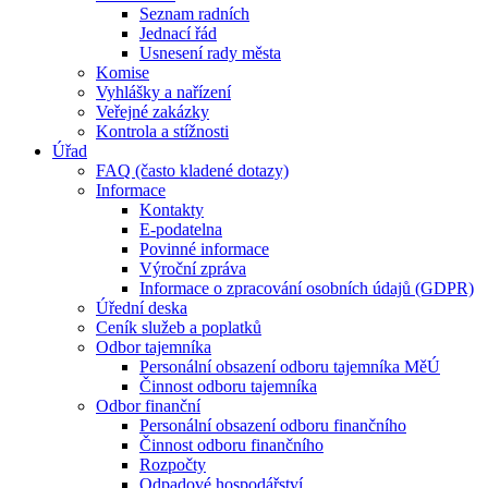
Seznam radních
Jednací řád
Usnesení rady města
Komise
Vyhlášky a nařízení
Veřejné zakázky
Kontrola a stížnosti
Úřad
FAQ (často kladené dotazy)
Informace
Kontakty
E-podatelna
Povinné informace
Výroční zpráva
Informace o zpracování osobních údajů (GDPR)
Úřední deska
Ceník služeb a poplatků
Odbor tajemníka
Personální obsazení odboru tajemníka MěÚ
Činnost odboru tajemníka
Odbor finanční
Personální obsazení odboru finančního
Činnost odboru finančního
Rozpočty
Odpadové hospodářství