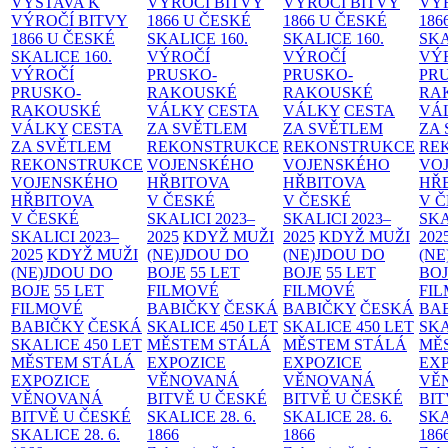
VÝSTAVA K
VÝROČÍ BITVY
VÝROČÍ BITVY
VÝ
VÝROČÍ BITVY
1866 U ČESKÉ
1866 U ČESKÉ
186
1866 U ČESKÉ
SKALICE
160.
SKALICE
160.
SK
SKALICE
160.
VÝROČÍ
VÝROČÍ
VÝ
VÝROČÍ
PRUSKO-
PRUSKO-
PR
PRUSKO-
RAKOUSKÉ
RAKOUSKÉ
RA
RAKOUSKÉ
VÁLKY
CESTA
VÁLKY
CESTA
VÁ
VÁLKY
CESTA
ZA SVĚTLEM
ZA SVĚTLEM
ZA
ZA SVĚTLEM
REKONSTRUKCE
REKONSTRUKCE
RE
REKONSTRUKCE
VOJENSKÉHO
VOJENSKÉHO
VO
VOJENSKÉHO
HŘBITOVA
HŘBITOVA
HŘ
HŘBITOVA
V ČESKÉ
V ČESKÉ
V 
V ČESKÉ
SKALICI 2023–
SKALICI 2023–
SKA
SKALICI 2023–
2025
KDYŽ MUŽI
2025
KDYŽ MUŽI
202
2025
KDYŽ MUŽI
(NE)JDOU DO
(NE)JDOU DO
(NE
(NE)JDOU DO
BOJE
55 LET
BOJE
55 LET
BO
BOJE
55 LET
FILMOVÉ
FILMOVÉ
FI
FILMOVÉ
BABIČKY
ČESKÁ
BABIČKY
ČESKÁ
BA
BABIČKY
ČESKÁ
SKALICE 450 LET
SKALICE 450 LET
SKA
SKALICE 450 LET
MĚSTEM
STÁLÁ
MĚSTEM
STÁLÁ
MĚ
MĚSTEM
STÁLÁ
EXPOZICE
EXPOZICE
EX
EXPOZICE
VĚNOVANÁ
VĚNOVANÁ
VĚ
VĚNOVANÁ
BITVĚ U ČESKÉ
BITVĚ U ČESKÉ
BIT
BITVĚ U ČESKÉ
SKALICE 28. 6.
SKALICE 28. 6.
SKA
SKALICE 28. 6.
1866
1866
186