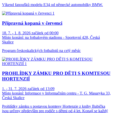
Víkend fanoušků modelu E34 od německé automobilky BMW.
Přípravná kopaná v červenci
18. 7. - 1. 8. 2026 začátek od 00:00
Místo konání:
na fotbalovém stadionu - Sportovní 428, Česká
Skalice
Program českoskalických fotbalistů na celý měsíc
PROHLÍDKY ZÁMKU PRO DĚTI S KOMTESOU
HORTENZIÍ
1. - 31. 7. 2026 začátek od 13:09
Místo konání:
Informace v Informačním centru - T. G. Masaryka 33,
Česká Skalice
Prohlídky zámku s postavou komtesy Hortenzie z knihy Babička
jsou určeny především pro rodiče s dětmi od 4 let. Konají se každý