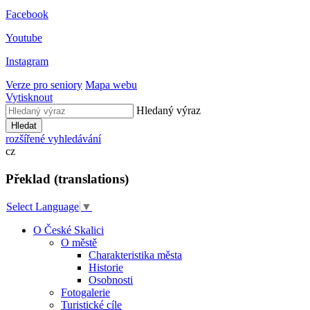
Facebook
Youtube
Instagram
Verze pro seniory
Mapa webu
Vytisknout
Hledaný výraz
Hledat
rozšířené vyhledávání
cz
Překlad (translations)
Select Language
▼
O České Skalici
O městě
Charakteristika města
Historie
Osobnosti
Fotogalerie
Turistické cíle