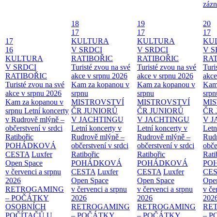
zázn
18
19
20
17
17
17
17
KULTURA
KULTURA
KU
16
V SRDCI
V SRDCI
V S
KULTURA
RATIBOŘIC
RATIBOŘIC
RAT
V SRDCI
Turisté zvou na své
Turisté zvou na své
Turi
RATIBOŘIC
akce v srpnu 2026
akce v srpnu 2026
akce
Turisté zvou na své
Kam za kopanou v
Kam za kopanou v
Kam
akce v srpnu 2026
srpnu
srpnu
srpn
Kam za kopanou v
MISTROVSTVÍ
MISTROVSTVÍ
MI
srpnu
Letní koncerty
ČR JUNIORŮ
ČR JUNIORŮ
ČR 
v Rudrově mlýně –
V JACHTINGU
V JACHTINGU
V 
občerstvení v srdci
Letní koncerty v
Letní koncerty v
Letn
Ratibořic
Rudrově mlýně –
Rudrově mlýně –
Rud
POHÁDKOVÁ
občerstvení v srdci
občerstvení v srdci
obče
CESTA
Luxfer
Ratibořic
Ratibořic
Rati
Open Space
POHÁDKOVÁ
POHÁDKOVÁ
PO
v červenci a srpnu
CESTA
Luxfer
CESTA
Luxfer
CE
2026
Open Space
Open Space
Ope
RETROGAMING
v červenci a srpnu
v červenci a srpnu
v če
– POČÁTKY
2026
2026
202
OSOBNÍCH
RETROGAMING
RETROGAMING
RE
POČÍTAČŮ U
– POČÁTKY
– POČÁTKY
– 