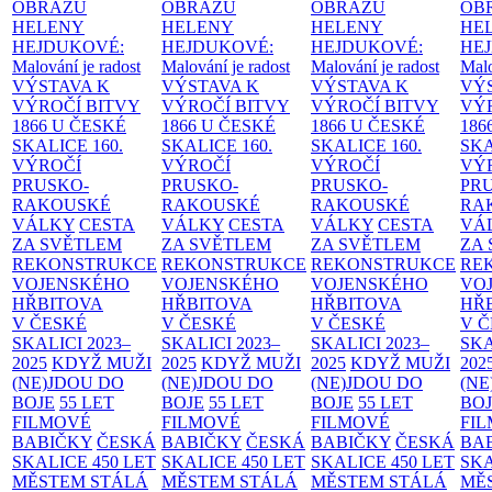
OBRAZŮ
OBRAZŮ
OBRAZŮ
OB
HELENY
HELENY
HELENY
HE
HEJDUKOVÉ:
HEJDUKOVÉ:
HEJDUKOVÉ:
HE
Malování je radost
Malování je radost
Malování je radost
Malo
VÝSTAVA K
VÝSTAVA K
VÝSTAVA K
VÝ
VÝROČÍ BITVY
VÝROČÍ BITVY
VÝROČÍ BITVY
VÝ
1866 U ČESKÉ
1866 U ČESKÉ
1866 U ČESKÉ
186
SKALICE
160.
SKALICE
160.
SKALICE
160.
SK
VÝROČÍ
VÝROČÍ
VÝROČÍ
VÝ
PRUSKO-
PRUSKO-
PRUSKO-
PR
RAKOUSKÉ
RAKOUSKÉ
RAKOUSKÉ
RA
VÁLKY
CESTA
VÁLKY
CESTA
VÁLKY
CESTA
VÁ
ZA SVĚTLEM
ZA SVĚTLEM
ZA SVĚTLEM
ZA
REKONSTRUKCE
REKONSTRUKCE
REKONSTRUKCE
RE
VOJENSKÉHO
VOJENSKÉHO
VOJENSKÉHO
VO
HŘBITOVA
HŘBITOVA
HŘBITOVA
HŘ
V ČESKÉ
V ČESKÉ
V ČESKÉ
V 
SKALICI 2023–
SKALICI 2023–
SKALICI 2023–
SKA
2025
KDYŽ MUŽI
2025
KDYŽ MUŽI
2025
KDYŽ MUŽI
202
(NE)JDOU DO
(NE)JDOU DO
(NE)JDOU DO
(NE
BOJE
55 LET
BOJE
55 LET
BOJE
55 LET
BO
FILMOVÉ
FILMOVÉ
FILMOVÉ
FI
BABIČKY
ČESKÁ
BABIČKY
ČESKÁ
BABIČKY
ČESKÁ
BA
SKALICE 450 LET
SKALICE 450 LET
SKALICE 450 LET
SKA
MĚSTEM
STÁLÁ
MĚSTEM
STÁLÁ
MĚSTEM
STÁLÁ
MĚ