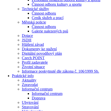
Činnost odboru kultury a sportu
Technické služby
Činnost odboru
Ceník služeb a prací
Městská policie
Činnost odboru
Galerie nalezených psů
Dotace
JSDH
Hlášení závad
Dokumenty ke stažení
Digitální povodňový plán
Czech POINT
Profil zadavatele
Životní situace
Informace poskytnuté dle zákona č. 106⁄1999 Sb.
Praktické info
Aktuality
Zpravodaj
Informační centrum
Informační centrum
Doprava
Ubytování
Stravování