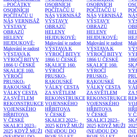
– POČÁTKY
OSOBNÍCH
OSOBNÍCH
OS
OSOBNÍCH
POČÍTAČŮ U
POČÍTAČŮ U
PO
POČÍTAČŮ U
NÁS
VERNISÁŽ
NÁS
VERNISÁŽ
NÁ
NÁS
VERNISÁŽ
VÝSTAVY
VÝSTAVY
VÝ
VÝSTAVY
OBRAZŮ
OBRAZŮ
OB
OBRAZŮ
HELENY
HELENY
HE
HELENY
HEJDUKOVÉ:
HEJDUKOVÉ:
HE
HEJDUKOVÉ:
Malování je radost
Malování je radost
Malo
Malování je radost
VÝSTAVA K
VÝSTAVA K
VÝ
VÝSTAVA K
VÝROČÍ BITVY
VÝROČÍ BITVY
VÝ
VÝROČÍ BITVY
1866 U ČESKÉ
1866 U ČESKÉ
186
1866 U ČESKÉ
SKALICE
160.
SKALICE
160.
SK
SKALICE
160.
VÝROČÍ
VÝROČÍ
VÝ
VÝROČÍ
PRUSKO-
PRUSKO-
PR
PRUSKO-
RAKOUSKÉ
RAKOUSKÉ
RA
RAKOUSKÉ
VÁLKY
CESTA
VÁLKY
CESTA
VÁ
VÁLKY
CESTA
ZA SVĚTLEM
ZA SVĚTLEM
ZA
ZA SVĚTLEM
REKONSTRUKCE
REKONSTRUKCE
RE
REKONSTRUKCE
VOJENSKÉHO
VOJENSKÉHO
VO
VOJENSKÉHO
HŘBITOVA
HŘBITOVA
HŘ
HŘBITOVA
V ČESKÉ
V ČESKÉ
V 
V ČESKÉ
SKALICI 2023–
SKALICI 2023–
SKA
SKALICI 2023–
2025
KDYŽ MUŽI
2025
KDYŽ MUŽI
202
2025
KDYŽ MUŽI
(NE)JDOU DO
(NE)JDOU DO
(NE
(NE)JDOU DO
BOJE
55 LET
BOJE
55 LET
BO