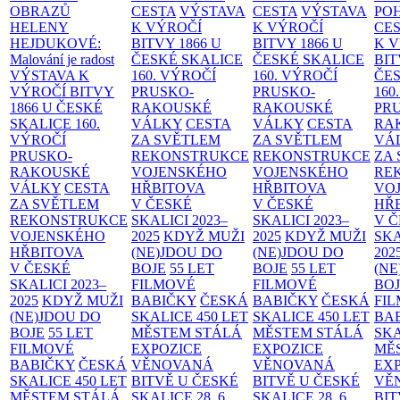
OBRAZŮ
CESTA
VÝSTAVA
CESTA
VÝSTAVA
PO
HELENY
K VÝROČÍ
K VÝROČÍ
CE
HEJDUKOVÉ:
BITVY 1866 U
BITVY 1866 U
K 
Malování je radost
ČESKÉ SKALICE
ČESKÉ SKALICE
BIT
VÝSTAVA K
160. VÝROČÍ
160. VÝROČÍ
ČES
VÝROČÍ BITVY
PRUSKO-
PRUSKO-
160
1866 U ČESKÉ
RAKOUSKÉ
RAKOUSKÉ
PR
SKALICE
160.
VÁLKY
CESTA
VÁLKY
CESTA
RA
VÝROČÍ
ZA SVĚTLEM
ZA SVĚTLEM
VÁ
PRUSKO-
REKONSTRUKCE
REKONSTRUKCE
ZA
RAKOUSKÉ
VOJENSKÉHO
VOJENSKÉHO
RE
VÁLKY
CESTA
HŘBITOVA
HŘBITOVA
VO
ZA SVĚTLEM
V ČESKÉ
V ČESKÉ
HŘ
REKONSTRUKCE
SKALICI 2023–
SKALICI 2023–
V 
VOJENSKÉHO
2025
KDYŽ MUŽI
2025
KDYŽ MUŽI
SKA
HŘBITOVA
(NE)JDOU DO
(NE)JDOU DO
202
V ČESKÉ
BOJE
55 LET
BOJE
55 LET
(NE
SKALICI 2023–
FILMOVÉ
FILMOVÉ
BO
2025
KDYŽ MUŽI
BABIČKY
ČESKÁ
BABIČKY
ČESKÁ
FI
(NE)JDOU DO
SKALICE 450 LET
SKALICE 450 LET
BA
BOJE
55 LET
MĚSTEM
STÁLÁ
MĚSTEM
STÁLÁ
SKA
FILMOVÉ
EXPOZICE
EXPOZICE
MĚ
BABIČKY
ČESKÁ
VĚNOVANÁ
VĚNOVANÁ
EX
SKALICE 450 LET
BITVĚ U ČESKÉ
BITVĚ U ČESKÉ
VĚ
MĚSTEM
STÁLÁ
SKALICE 28. 6.
SKALICE 28. 6.
BIT