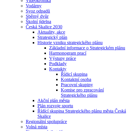
Videokronika
Vodárny
Svoz odpadů
Sběrný dvůr
Školní jídelna
Česká Skalice 2030
Aktuality, akce
Strategický plán
Historie vzniku strategického plánu
Základní informace o Strategickém plánu
Harmonogram prací
Výstupy práce
Podklady
Kontakty
Řídicí skupina
Kontaktní osoba
Pracovní skupiny
Komise pro zpracování
Strategického plánu
Akční plán města
Plán rozvoje sportu
Řídící skupina Strategického plánu města Česká
Skalice
Regionální spolupráce
Volná místa