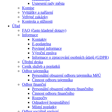
Usnesení rady města
Komise
Vyhlášky a nařízení
Veřejné zakázky
Kontrola a stížnosti
Úřad
FAQ (často kladené dotazy)
Informace
Kontakty
E-podatelna
Povinné informace
Výroční zpráva
Informace o zpracování osobních údajů (GDPR)
Úřední deska
Ceník služeb a poplatků
Odbor tajemníka
Personální obsazení odboru tajemníka MěÚ
Činnost odboru tajemníka
Odbor finanční
Personální obsazení odboru finančního
Činnost odboru finančního
Rozpočty
Odpadové hospodářství
Místní poplatky
Odbor sociálně správní