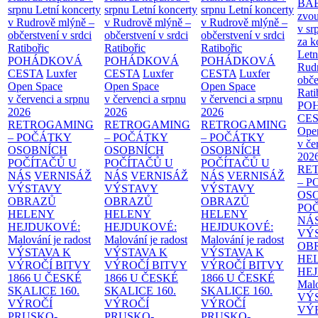
BA
srpnu
Letní koncerty
srpnu
Letní koncerty
srpnu
Letní koncerty
zvou
v Rudrově mlýně –
v Rudrově mlýně –
v Rudrově mlýně –
v sr
občerstvení v srdci
občerstvení v srdci
občerstvení v srdci
za k
Ratibořic
Ratibořic
Ratibořic
Letn
POHÁDKOVÁ
POHÁDKOVÁ
POHÁDKOVÁ
Rud
CESTA
Luxfer
CESTA
Luxfer
CESTA
Luxfer
obče
Open Space
Open Space
Open Space
Rati
v červenci a srpnu
v červenci a srpnu
v červenci a srpnu
PO
2026
2026
2026
CE
RETROGAMING
RETROGAMING
RETROGAMING
Ope
– POČÁTKY
– POČÁTKY
– POČÁTKY
v če
OSOBNÍCH
OSOBNÍCH
OSOBNÍCH
202
POČÍTAČŮ U
POČÍTAČŮ U
POČÍTAČŮ U
RE
NÁS
VERNISÁŽ
NÁS
VERNISÁŽ
NÁS
VERNISÁŽ
– 
VÝSTAVY
VÝSTAVY
VÝSTAVY
OS
OBRAZŮ
OBRAZŮ
OBRAZŮ
PO
HELENY
HELENY
HELENY
NÁ
HEJDUKOVÉ:
HEJDUKOVÉ:
HEJDUKOVÉ:
VÝ
Malování je radost
Malování je radost
Malování je radost
OB
VÝSTAVA K
VÝSTAVA K
VÝSTAVA K
HE
VÝROČÍ BITVY
VÝROČÍ BITVY
VÝROČÍ BITVY
HE
1866 U ČESKÉ
1866 U ČESKÉ
1866 U ČESKÉ
Malo
SKALICE
160.
SKALICE
160.
SKALICE
160.
VÝ
VÝROČÍ
VÝROČÍ
VÝROČÍ
VÝ
PRUSKO-
PRUSKO-
PRUSKO-