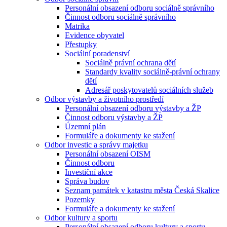
Personální obsazení odboru sociálně správního
Činnost odboru sociálně správního
Matrika
Evidence obyvatel
Přestupky
Sociální poradenství
Sociálně právní ochrana dětí
Standardy kvality sociálně-právní ochrany
dětí
Adresář poskytovatelů sociálních služeb
Odbor výstavby a životního prostředí
Personální obsazení odboru výstavby a ŽP
Činnost odboru výstavby a ŽP
Územní plán
Formuláře a dokumenty ke stažení
Odbor investic a správy majetku
Personální obsazení OISM
Činnost odboru
Investiční akce
Správa budov
Seznam památek v katastru města Česká Skalice
Pozemky
Formuláře a dokumenty ke stažení
Odbor kultury a sportu
Personální obsazení odboru kultury a sportu