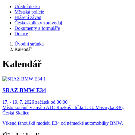
Úřední deska
Městská policie
Hlášení závad
Českoskalický zpravodaj
Dokumenty a formuláře
Dotace
Úvodní stránka
Kalendář
Kalendář
SRAZ BMW E34
17. - 19. 7. 2026 začátek od 00:00
Místo konání:
v areálu ATC Rozkoš - třída T. G. Masaryka 836,
Česká Skalice
Víkend fanoušků modelu E34 od německé automobilky BMW.