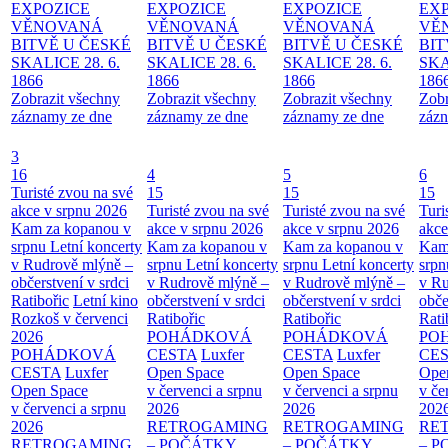
EXPOZICE
EXPOZICE
EXPOZICE
EX
VĚNOVANÁ
VĚNOVANÁ
VĚNOVANÁ
VĚ
BITVĚ U ČESKÉ
BITVĚ U ČESKÉ
BITVĚ U ČESKÉ
BIT
SKALICE 28. 6.
SKALICE 28. 6.
SKALICE 28. 6.
SKA
1866
1866
1866
186
Zobrazit všechny
Zobrazit všechny
Zobrazit všechny
Zobr
záznamy ze dne
záznamy ze dne
záznamy ze dne
zázn
3
16
4
5
6
Turisté zvou na své
15
15
15
akce v srpnu 2026
Turisté zvou na své
Turisté zvou na své
Turi
Kam za kopanou v
akce v srpnu 2026
akce v srpnu 2026
akce
srpnu
Letní koncerty
Kam za kopanou v
Kam za kopanou v
Kam
v Rudrově mlýně –
srpnu
Letní koncerty
srpnu
Letní koncerty
srp
občerstvení v srdci
v Rudrově mlýně –
v Rudrově mlýně –
v Ru
Ratibořic
Letní kino
občerstvení v srdci
občerstvení v srdci
obče
Rozkoš v červenci
Ratibořic
Ratibořic
Rati
2026
POHÁDKOVÁ
POHÁDKOVÁ
PO
POHÁDKOVÁ
CESTA
Luxfer
CESTA
Luxfer
CE
CESTA
Luxfer
Open Space
Open Space
Ope
Open Space
v červenci a srpnu
v červenci a srpnu
v če
v červenci a srpnu
2026
2026
202
2026
RETROGAMING
RETROGAMING
RE
RETROGAMING
– POČÁTKY
– POČÁTKY
– 