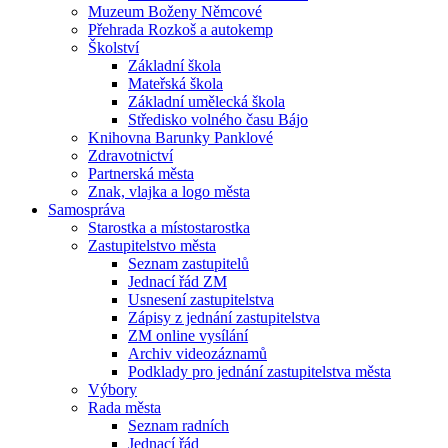
Muzeum Boženy Němcové
Přehrada Rozkoš a autokemp
Školství
Základní škola
Mateřská škola
Základní umělecká škola
Středisko volného času Bájo
Knihovna Barunky Panklové
Zdravotnictví
Partnerská města
Znak, vlajka a logo města
Samospráva
Starostka a místostarostka
Zastupitelstvo města
Seznam zastupitelů
Jednací řád ZM
Usnesení zastupitelstva
Zápisy z jednání zastupitelstva
ZM online vysílání
Archiv videozáznamů
Podklady pro jednání zastupitelstva města
Výbory
Rada města
Seznam radních
Jednací řád