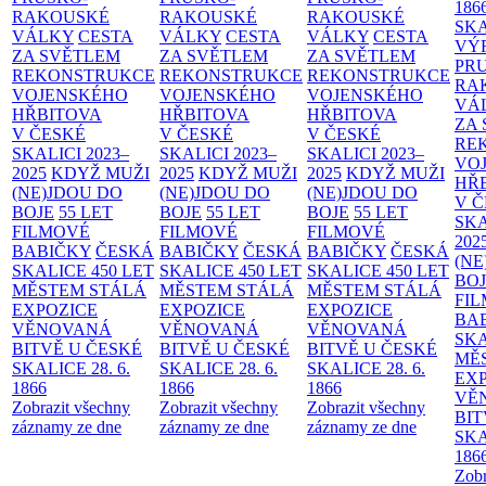
186
RAKOUSKÉ
RAKOUSKÉ
RAKOUSKÉ
SK
VÁLKY
CESTA
VÁLKY
CESTA
VÁLKY
CESTA
VÝ
ZA SVĚTLEM
ZA SVĚTLEM
ZA SVĚTLEM
PR
REKONSTRUKCE
REKONSTRUKCE
REKONSTRUKCE
RA
VOJENSKÉHO
VOJENSKÉHO
VOJENSKÉHO
VÁ
HŘBITOVA
HŘBITOVA
HŘBITOVA
ZA
V ČESKÉ
V ČESKÉ
V ČESKÉ
RE
SKALICI 2023–
SKALICI 2023–
SKALICI 2023–
VO
2025
KDYŽ MUŽI
2025
KDYŽ MUŽI
2025
KDYŽ MUŽI
HŘ
(NE)JDOU DO
(NE)JDOU DO
(NE)JDOU DO
V 
BOJE
55 LET
BOJE
55 LET
BOJE
55 LET
SKA
FILMOVÉ
FILMOVÉ
FILMOVÉ
202
BABIČKY
ČESKÁ
BABIČKY
ČESKÁ
BABIČKY
ČESKÁ
(NE
SKALICE 450 LET
SKALICE 450 LET
SKALICE 450 LET
BO
MĚSTEM
STÁLÁ
MĚSTEM
STÁLÁ
MĚSTEM
STÁLÁ
FI
EXPOZICE
EXPOZICE
EXPOZICE
BA
VĚNOVANÁ
VĚNOVANÁ
VĚNOVANÁ
SKA
BITVĚ U ČESKÉ
BITVĚ U ČESKÉ
BITVĚ U ČESKÉ
MĚ
SKALICE 28. 6.
SKALICE 28. 6.
SKALICE 28. 6.
EX
1866
1866
1866
VĚ
Zobrazit všechny
Zobrazit všechny
Zobrazit všechny
BIT
záznamy ze dne
záznamy ze dne
záznamy ze dne
SKA
186
Zobr