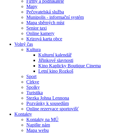
Firmy a podnikatelé
Mapy
Pečovatelská služba
Munipolis - informační systém
Mapa sběrných míst
Senior taxi
Online kamery
Krizová karta obce
Volný čas
Kultura
Kulturní kalendář
Jiřinkové slavnosti
Kino Kaplicky Boutique Cinema
Letní kino Rozkoš
Sport
Církve
Spolky
Turistika
Stezka Johna Lennona
Pozvánky k sousedům
Online rezervace sportovišť
Kontakty
Kontakty na MÚ
Napište nám
Mapa webu