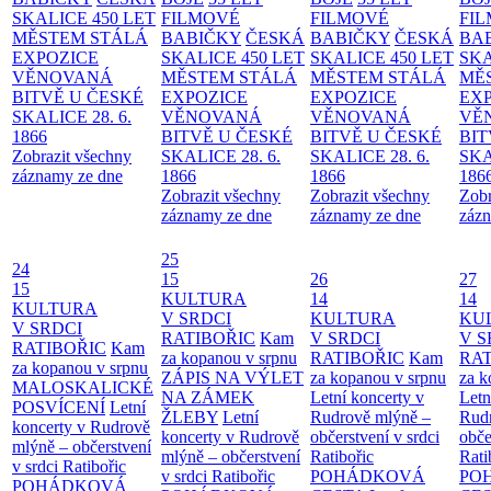
SKALICE 450 LET
FILMOVÉ
FILMOVÉ
FI
MĚSTEM
STÁLÁ
BABIČKY
ČESKÁ
BABIČKY
ČESKÁ
BA
EXPOZICE
SKALICE 450 LET
SKALICE 450 LET
SKA
VĚNOVANÁ
MĚSTEM
STÁLÁ
MĚSTEM
STÁLÁ
MĚ
BITVĚ U ČESKÉ
EXPOZICE
EXPOZICE
EX
SKALICE 28. 6.
VĚNOVANÁ
VĚNOVANÁ
VĚ
1866
BITVĚ U ČESKÉ
BITVĚ U ČESKÉ
BIT
Zobrazit všechny
SKALICE 28. 6.
SKALICE 28. 6.
SKA
záznamy ze dne
1866
1866
186
Zobrazit všechny
Zobrazit všechny
Zobr
záznamy ze dne
záznamy ze dne
zázn
25
24
15
26
27
15
KULTURA
14
14
KULTURA
V SRDCI
KULTURA
KU
V SRDCI
RATIBOŘIC
Kam
V SRDCI
V S
RATIBOŘIC
Kam
za kopanou v srpnu
RATIBOŘIC
Kam
RAT
za kopanou v srpnu
ZÁPIS NA VÝLET
za kopanou v srpnu
za k
MALOSKALICKÉ
NA ZÁMEK
Letní koncerty v
Letn
POSVÍCENÍ
Letní
ŽLEBY
Letní
Rudrově mlýně –
Rud
koncerty v Rudrově
koncerty v Rudrově
občerstvení v srdci
obče
mlýně – občerstvení
mlýně – občerstvení
Ratibořic
Rati
v srdci Ratibořic
v srdci Ratibořic
POHÁDKOVÁ
PO
POHÁDKOVÁ