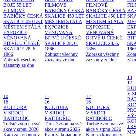
BOJE
55 LET
FILMOVÉ
FILMOVÉ
FI
FILMOVÉ
BABIČKY
ČESKÁ
BABIČKY
ČESKÁ
BA
BABIČKY
ČESKÁ
SKALICE 450 LET
SKALICE 450 LET
SKA
SKALICE 450 LET
MĚSTEM
STÁLÁ
MĚSTEM
STÁLÁ
MĚ
MĚSTEM
STÁLÁ
EXPOZICE
EXPOZICE
EX
EXPOZICE
VĚNOVANÁ
VĚNOVANÁ
VĚ
VĚNOVANÁ
BITVĚ U ČESKÉ
BITVĚ U ČESKÉ
BIT
BITVĚ U ČESKÉ
SKALICE 28. 6.
SKALICE 28. 6.
SKA
SKALICE 28. 6.
1866
1866
186
1866
Zobrazit všechny
Zobrazit všechny
Zobr
Zobrazit všechny
záznamy ze dne
záznamy ze dne
zázn
záznamy ze dne
13
17
KU
V S
10
11
12
RAT
16
16
16
KO
KULTURA
KULTURA
KULTURA
PR
V SRDCI
V SRDCI
V SRDCI
VÝ
RATIBOŘIC
RATIBOŘIC
RATIBOŘIC
KO
Turisté zvou na své
Turisté zvou na své
Turisté zvou na své
TR
akce v srpnu 2026
akce v srpnu 2026
akce v srpnu 2026
MO
Kam za kopanou v
Kam za kopanou v
Kam za kopanou v