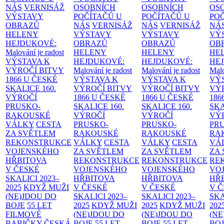
NÁS
VERNISÁŽ
OSOBNÍCH
OSOBNÍCH
OS
VÝSTAVY
POČÍTAČŮ U
POČÍTAČŮ U
PO
OBRAZŮ
NÁS
VERNISÁŽ
NÁS
VERNISÁŽ
NÁ
HELENY
VÝSTAVY
VÝSTAVY
VÝ
HEJDUKOVÉ:
OBRAZŮ
OBRAZŮ
OB
Malování je radost
HELENY
HELENY
HE
VÝSTAVA K
HEJDUKOVÉ:
HEJDUKOVÉ:
HE
VÝROČÍ BITVY
Malování je radost
Malování je radost
Malo
1866 U ČESKÉ
VÝSTAVA K
VÝSTAVA K
VÝ
SKALICE
160.
VÝROČÍ BITVY
VÝROČÍ BITVY
VÝ
VÝROČÍ
1866 U ČESKÉ
1866 U ČESKÉ
186
PRUSKO-
SKALICE
160.
SKALICE
160.
SK
RAKOUSKÉ
VÝROČÍ
VÝROČÍ
VÝ
VÁLKY
CESTA
PRUSKO-
PRUSKO-
PR
ZA SVĚTLEM
RAKOUSKÉ
RAKOUSKÉ
RA
REKONSTRUKCE
VÁLKY
CESTA
VÁLKY
CESTA
VÁ
VOJENSKÉHO
ZA SVĚTLEM
ZA SVĚTLEM
ZA
HŘBITOVA
REKONSTRUKCE
REKONSTRUKCE
RE
V ČESKÉ
VOJENSKÉHO
VOJENSKÉHO
VO
SKALICI 2023–
HŘBITOVA
HŘBITOVA
HŘ
2025
KDYŽ MUŽI
V ČESKÉ
V ČESKÉ
V 
(NE)JDOU DO
SKALICI 2023–
SKALICI 2023–
SKA
BOJE
55 LET
2025
KDYŽ MUŽI
2025
KDYŽ MUŽI
202
FILMOVÉ
(NE)JDOU DO
(NE)JDOU DO
(NE
BABIČKY
ČESKÁ
BOJE
55 LET
BOJE
55 LET
BO