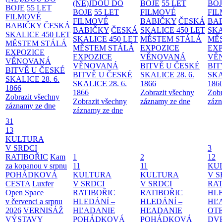
(NE)JDOU DO
BOJE
55 LET
BO
BOJE
55 LET
BOJE
55 LET
FILMOVÉ
FI
FILMOVÉ
FILMOVÉ
BABIČKY
ČESKÁ
BA
BABIČKY
ČESKÁ
BABIČKY
ČESKÁ
SKALICE 450 LET
SKA
SKALICE 450 LET
SKALICE 450 LET
MĚSTEM
STÁLÁ
MĚ
MĚSTEM
STÁLÁ
MĚSTEM
STÁLÁ
EXPOZICE
EX
EXPOZICE
EXPOZICE
VĚNOVANÁ
VĚ
VĚNOVANÁ
VĚNOVANÁ
BITVĚ U ČESKÉ
BIT
BITVĚ U ČESKÉ
BITVĚ U ČESKÉ
SKALICE 28. 6.
SKA
SKALICE 28. 6.
SKALICE 28. 6.
1866
186
1866
1866
Zobrazit všechny
Zobr
Zobrazit všechny
Zobrazit všechny
záznamy ze dne
zázn
záznamy ze dne
záznamy ze dne
31
13
KULTURA
V SRDCI
3
RATIBOŘIC
Kam
1
2
12
za kopanou v srpnu
11
11
KU
POHÁDKOVÁ
KULTURA
KULTURA
V S
CESTA
Luxfer
V SRDCI
V SRDCI
RAT
Open Space
RATIBOŘIC
RATIBOŘIC
HLE
v červenci a srpnu
HLEDÁNÍ –
HLEDÁNÍ –
HĽ
2026
VERNISÁŽ
HĽADANIE
HĽADANIE
OT
VÝSTAVY
POHÁDKOVÁ
POHÁDKOVÁ
DV