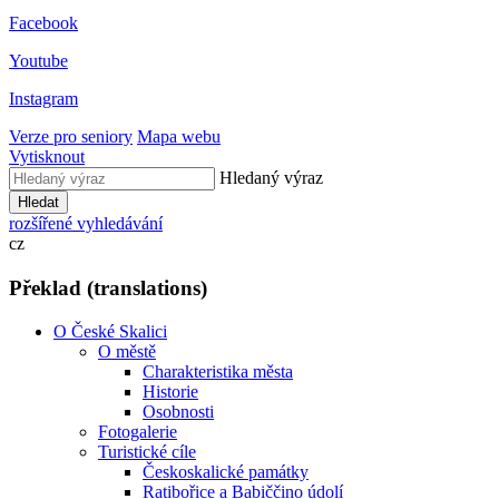
Facebook
Youtube
Instagram
Verze pro seniory
Mapa webu
Vytisknout
Hledaný výraz
Hledat
rozšířené vyhledávání
cz
Překlad (translations)
O České Skalici
O městě
Charakteristika města
Historie
Osobnosti
Fotogalerie
Turistické cíle
Českoskalické památky
Ratibořice a Babiččino údolí