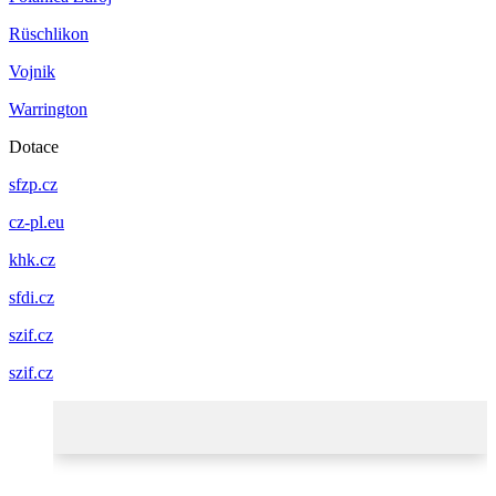
Rüschlikon
Vojnik
Warrington
Dotace
sfzp.cz
cz-pl.eu
khk.cz
sfdi.cz
szif.cz
szif.cz