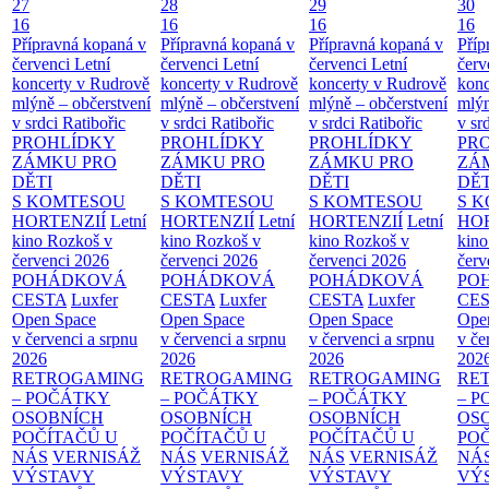
27
28
29
30
16
16
16
16
Přípravná kopaná v
Přípravná kopaná v
Přípravná kopaná v
Příp
červenci
Letní
červenci
Letní
červenci
Letní
červ
koncerty v Rudrově
koncerty v Rudrově
koncerty v Rudrově
konc
mlýně – občerstvení
mlýně – občerstvení
mlýně – občerstvení
mlýn
v srdci Ratibořic
v srdci Ratibořic
v srdci Ratibořic
v sr
PROHLÍDKY
PROHLÍDKY
PROHLÍDKY
PR
ZÁMKU PRO
ZÁMKU PRO
ZÁMKU PRO
ZÁ
DĚTI
DĚTI
DĚTI
DĚT
S KOMTESOU
S KOMTESOU
S KOMTESOU
S 
HORTENZIÍ
Letní
HORTENZIÍ
Letní
HORTENZIÍ
Letní
HOR
kino Rozkoš v
kino Rozkoš v
kino Rozkoš v
kino
červenci 2026
červenci 2026
červenci 2026
červ
POHÁDKOVÁ
POHÁDKOVÁ
POHÁDKOVÁ
PO
CESTA
Luxfer
CESTA
Luxfer
CESTA
Luxfer
CE
Open Space
Open Space
Open Space
Ope
v červenci a srpnu
v červenci a srpnu
v červenci a srpnu
v če
2026
2026
2026
202
RETROGAMING
RETROGAMING
RETROGAMING
RE
– POČÁTKY
– POČÁTKY
– POČÁTKY
– 
OSOBNÍCH
OSOBNÍCH
OSOBNÍCH
OS
POČÍTAČŮ U
POČÍTAČŮ U
POČÍTAČŮ U
PO
NÁS
VERNISÁŽ
NÁS
VERNISÁŽ
NÁS
VERNISÁŽ
NÁ
VÝSTAVY
VÝSTAVY
VÝSTAVY
VÝ