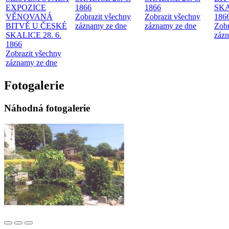
EXPOZICE
1866
1866
SKA
VĚNOVANÁ
Zobrazit všechny
Zobrazit všechny
186
BITVĚ U ČESKÉ
záznamy ze dne
záznamy ze dne
Zobr
SKALICE 28. 6.
zázn
1866
Zobrazit všechny
záznamy ze dne
Fotogalerie
Náhodná fotogalerie