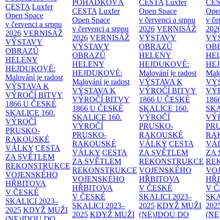
POHÁDKOVÁ
CESTA
Luxfer
CE
CESTA
Luxfer
CESTA
Luxfer
Open Space
Ope
Open Space
Open Space
v červenci a srpnu
v če
v červenci a srpnu
v červenci a srpnu
2026
VERNISÁŽ
202
2026
VERNISÁŽ
2026
VERNISÁŽ
VÝSTAVY
VÝ
VÝSTAVY
VÝSTAVY
OBRAZŮ
OB
OBRAZŮ
OBRAZŮ
HELENY
HE
HELENY
HELENY
HEJDUKOVÉ:
HE
HEJDUKOVÉ:
HEJDUKOVÉ:
Malování je radost
Malo
Malování je radost
Malování je radost
VÝSTAVA K
VÝ
VÝSTAVA K
VÝSTAVA K
VÝROČÍ BITVY
VÝ
VÝROČÍ BITVY
VÝROČÍ BITVY
1866 U ČESKÉ
186
1866 U ČESKÉ
1866 U ČESKÉ
SKALICE
160.
SK
SKALICE
160.
SKALICE
160.
VÝROČÍ
VÝ
VÝROČÍ
VÝROČÍ
PRUSKO-
PR
PRUSKO-
PRUSKO-
RAKOUSKÉ
RA
RAKOUSKÉ
RAKOUSKÉ
VÁLKY
CESTA
VÁ
VÁLKY
CESTA
VÁLKY
CESTA
ZA SVĚTLEM
ZA
ZA SVĚTLEM
ZA SVĚTLEM
REKONSTRUKCE
RE
REKONSTRUKCE
REKONSTRUKCE
VOJENSKÉHO
VO
VOJENSKÉHO
VOJENSKÉHO
HŘBITOVA
HŘ
HŘBITOVA
HŘBITOVA
V ČESKÉ
V 
V ČESKÉ
V ČESKÉ
SKALICI 2023–
SKA
SKALICI 2023–
SKALICI 2023–
2025
KDYŽ MUŽI
202
2025
KDYŽ MUŽI
2025
KDYŽ MUŽI
(NE)JDOU DO
(NE
(NE)JDOU DO