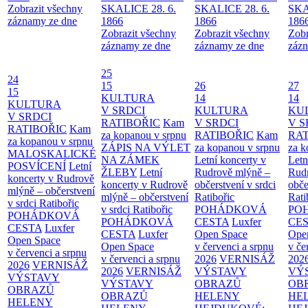
Zobrazit všechny
SKALICE 28. 6.
SKALICE 28. 6.
SKA
záznamy ze dne
1866
1866
186
Zobrazit všechny
Zobrazit všechny
Zobr
záznamy ze dne
záznamy ze dne
zázn
25
24
15
26
27
15
KULTURA
14
14
KULTURA
V SRDCI
KULTURA
KU
V SRDCI
RATIBOŘIC
Kam
V SRDCI
V S
RATIBOŘIC
Kam
za kopanou v srpnu
RATIBOŘIC
Kam
RAT
za kopanou v srpnu
ZÁPIS NA VÝLET
za kopanou v srpnu
za k
MALOSKALICKÉ
NA ZÁMEK
Letní koncerty v
Letn
POSVÍCENÍ
Letní
ŽLEBY
Letní
Rudrově mlýně –
Rud
koncerty v Rudrově
koncerty v Rudrově
občerstvení v srdci
obče
mlýně – občerstvení
mlýně – občerstvení
Ratibořic
Rati
v srdci Ratibořic
v srdci Ratibořic
POHÁDKOVÁ
PO
POHÁDKOVÁ
POHÁDKOVÁ
CESTA
Luxfer
CE
CESTA
Luxfer
CESTA
Luxfer
Open Space
Ope
Open Space
Open Space
v červenci a srpnu
v če
v červenci a srpnu
v červenci a srpnu
2026
VERNISÁŽ
202
2026
VERNISÁŽ
2026
VERNISÁŽ
VÝSTAVY
VÝ
VÝSTAVY
VÝSTAVY
OBRAZŮ
OB
OBRAZŮ
OBRAZŮ
HELENY
HE
HELENY