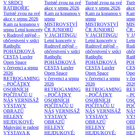
V SRDCI
Turisté zvou na své
Turisté zvou na své
Turi
RATIBOŘIC
akce v srpnu 2026
akce v srpnu 2026
akce
Turisté zvou na své
Kam za kopanou v
Kam za kopanou v
Kam
akce v srpnu 2026
srpnu
srpnu
srpn
Kam za kopanou v
MISTROVSTVÍ
MISTROVSTVÍ
MI
srpnu
Letní koncerty
ČR JUNIORŮ
ČR JUNIORŮ
ČR 
v Rudrově mlýně –
V JACHTINGU
V JACHTINGU
V 
občerstvení v srdci
Letní koncerty v
Letní koncerty v
Letn
Ratibořic
Rudrově mlýně –
Rudrově mlýně –
Rud
POHÁDKOVÁ
občerstvení v srdci
občerstvení v srdci
obče
CESTA
Luxfer
Ratibořic
Ratibořic
Rati
Open Space
POHÁDKOVÁ
POHÁDKOVÁ
PO
v červenci a srpnu
CESTA
Luxfer
CESTA
Luxfer
CE
2026
Open Space
Open Space
Ope
RETROGAMING
v červenci a srpnu
v červenci a srpnu
v če
– POČÁTKY
2026
2026
202
OSOBNÍCH
RETROGAMING
RETROGAMING
RE
POČÍTAČŮ U
– POČÁTKY
– POČÁTKY
– 
NÁS
VERNISÁŽ
OSOBNÍCH
OSOBNÍCH
OS
VÝSTAVY
POČÍTAČŮ U
POČÍTAČŮ U
PO
OBRAZŮ
NÁS
VERNISÁŽ
NÁS
VERNISÁŽ
NÁ
HELENY
VÝSTAVY
VÝSTAVY
VÝ
HEJDUKOVÉ:
OBRAZŮ
OBRAZŮ
OB
Malování je radost
HELENY
HELENY
HE
VÝSTAVA K
HEJDUKOVÉ:
HEJDUKOVÉ:
HE