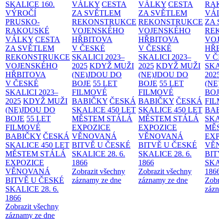
SKALICE
160.
VÁLKY
CESTA
VÁLKY
CESTA
RA
VÝROČÍ
ZA SVĚTLEM
ZA SVĚTLEM
VÁ
PRUSKO-
REKONSTRUKCE
REKONSTRUKCE
ZA
RAKOUSKÉ
VOJENSKÉHO
VOJENSKÉHO
RE
VÁLKY
CESTA
HŘBITOVA
HŘBITOVA
VO
ZA SVĚTLEM
V ČESKÉ
V ČESKÉ
HŘ
REKONSTRUKCE
SKALICI 2023–
SKALICI 2023–
V 
VOJENSKÉHO
2025
KDYŽ MUŽI
2025
KDYŽ MUŽI
SKA
HŘBITOVA
(NE)JDOU DO
(NE)JDOU DO
202
V ČESKÉ
BOJE
55 LET
BOJE
55 LET
(NE
SKALICI 2023–
FILMOVÉ
FILMOVÉ
BO
2025
KDYŽ MUŽI
BABIČKY
ČESKÁ
BABIČKY
ČESKÁ
FI
(NE)JDOU DO
SKALICE 450 LET
SKALICE 450 LET
BA
BOJE
55 LET
MĚSTEM
STÁLÁ
MĚSTEM
STÁLÁ
SKA
FILMOVÉ
EXPOZICE
EXPOZICE
MĚ
BABIČKY
ČESKÁ
VĚNOVANÁ
VĚNOVANÁ
EX
SKALICE 450 LET
BITVĚ U ČESKÉ
BITVĚ U ČESKÉ
VĚ
MĚSTEM
STÁLÁ
SKALICE 28. 6.
SKALICE 28. 6.
BIT
EXPOZICE
1866
1866
SKA
VĚNOVANÁ
Zobrazit všechny
Zobrazit všechny
186
BITVĚ U ČESKÉ
záznamy ze dne
záznamy ze dne
Zobr
SKALICE 28. 6.
zázn
1866
Zobrazit všechny
záznamy ze dne