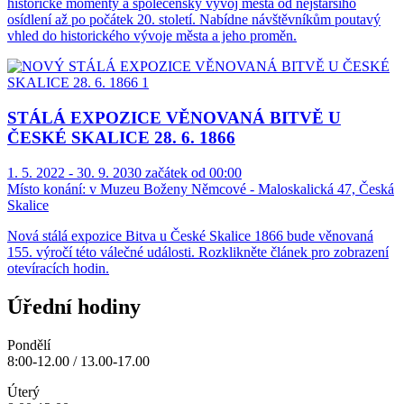
historické momenty a společenský vývoj města od nejstaršího
osídlení až po počátek 20. století. Nabídne návštěvníkům poutavý
vhled do historického vývoje města a jeho proměn.
STÁLÁ EXPOZICE VĚNOVANÁ BITVĚ U
ČESKÉ SKALICE 28. 6. 1866
1. 5. 2022 - 30. 9. 2030 začátek od 00:00
Místo konání:
v Muzeu Boženy Němcové - Maloskalická 47, Česká
Skalice
Nová stálá expozice Bitva u České Skalice 1866 bude věnovaná
155. výročí této válečné události. Rozklikněte článek pro zobrazení
otevíracích hodin.
Úřední hodiny
Pondělí
8:00-12.00 / 13.00-17.00
Úterý