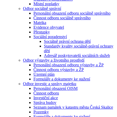
Místní poplatky
Odbor sociálně správní
Personální obsazení odboru sociálně správního
Činnost odboru sociálně správního
Matrika
Evidence obyvatel
Přestupky
Sociální poradenství
Sociálně právní ochrana dětí
Standardy kvality sociálně-právní ochrany
dětí
Adresář poskytovatelů sociálních služeb
Odbor výstavby a životního prostředí
Personální obsazení odboru výstavby a ŽP
Činnost odboru výstavby a ŽP
Územní plán
Formuláře a dokumenty ke stažení
Odbor investic a správy majetku
Personální obsazení OISM
Činnost odboru
Investiční akce
Správa budov
Seznam památek v katastru města Česká Skalice
Pozemky
Formuláře a dokumenty ke stažení