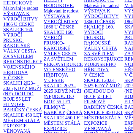
HELENY
HEJDUKOVÉ:
HE
HEJDUKOVÉ:
HEJDUKOVÉ:
Malování je radost
Malo
Malování je radost
Malování je radost
VÝSTAVA K
VÝ
VÝSTAVA K
VÝSTAVA K
VÝROČÍ BITVY
VÝ
VÝROČÍ BITVY
VÝROČÍ BITVY
1866 U ČESKÉ
186
1866 U ČESKÉ
1866 U ČESKÉ
SKALICE
160.
SK
SKALICE
160.
SKALICE
160.
VÝROČÍ
VÝ
VÝROČÍ
VÝROČÍ
PRUSKO-
PR
PRUSKO-
PRUSKO-
RAKOUSKÉ
RA
RAKOUSKÉ
RAKOUSKÉ
VÁLKY
CESTA
VÁ
VÁLKY
CESTA
VÁLKY
CESTA
ZA SVĚTLEM
ZA
ZA SVĚTLEM
ZA SVĚTLEM
REKONSTRUKCE
RE
REKONSTRUKCE
REKONSTRUKCE
VOJENSKÉHO
VO
VOJENSKÉHO
VOJENSKÉHO
HŘBITOVA
HŘ
HŘBITOVA
HŘBITOVA
V ČESKÉ
V 
V ČESKÉ
V ČESKÉ
SKALICI 2023–
SKA
SKALICI 2023–
SKALICI 2023–
2025
KDYŽ MUŽI
202
2025
KDYŽ MUŽI
2025
KDYŽ MUŽI
(NE)JDOU DO
(NE
(NE)JDOU DO
(NE)JDOU DO
BOJE
55 LET
BO
BOJE
55 LET
BOJE
55 LET
FILMOVÉ
FI
FILMOVÉ
FILMOVÉ
BABIČKY
ČESKÁ
BA
BABIČKY
ČESKÁ
BABIČKY
ČESKÁ
SKALICE 450 LET
SKA
SKALICE 450 LET
SKALICE 450 LET
MĚSTEM
STÁLÁ
MĚ
MĚSTEM
STÁLÁ
MĚSTEM
STÁLÁ
EXPOZICE
EX
EXPOZICE
EXPOZICE
VĚNOVANÁ
VĚ
VĚNOVANÁ