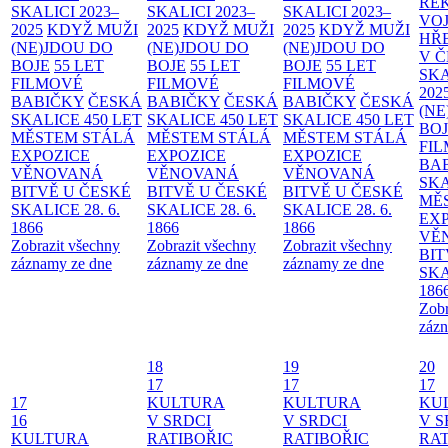
RE
SKALICI 2023–
SKALICI 2023–
SKALICI 2023–
VO
2025
KDYŽ MUŽI
2025
KDYŽ MUŽI
2025
KDYŽ MUŽI
HŘ
(NE)JDOU DO
(NE)JDOU DO
(NE)JDOU DO
V 
BOJE
55 LET
BOJE
55 LET
BOJE
55 LET
SKA
FILMOVÉ
FILMOVÉ
FILMOVÉ
202
BABIČKY
ČESKÁ
BABIČKY
ČESKÁ
BABIČKY
ČESKÁ
(NE
SKALICE 450 LET
SKALICE 450 LET
SKALICE 450 LET
BO
MĚSTEM
STÁLÁ
MĚSTEM
STÁLÁ
MĚSTEM
STÁLÁ
FI
EXPOZICE
EXPOZICE
EXPOZICE
BA
VĚNOVANÁ
VĚNOVANÁ
VĚNOVANÁ
SKA
BITVĚ U ČESKÉ
BITVĚ U ČESKÉ
BITVĚ U ČESKÉ
MĚ
SKALICE 28. 6.
SKALICE 28. 6.
SKALICE 28. 6.
EX
1866
1866
1866
VĚ
Zobrazit všechny
Zobrazit všechny
Zobrazit všechny
BIT
záznamy ze dne
záznamy ze dne
záznamy ze dne
SKA
186
Zobr
zázn
18
19
20
17
17
17
17
KULTURA
KULTURA
KU
16
V SRDCI
V SRDCI
V S
KULTURA
RATIBOŘIC
RATIBOŘIC
RAT