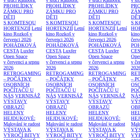
v srdci Ratibořic
v srdci Ratibořic
v srdci Ratibořic
v sr
PROHLÍDKY
PROHLÍDKY
PROHLÍDKY
PR
ZÁMKU PRO
ZÁMKU PRO
ZÁMKU PRO
ZÁ
DĚTI
DĚTI
DĚTI
DĚT
S KOMTESOU
S KOMTESOU
S KOMTESOU
S 
HORTENZIÍ
Letní
HORTENZIÍ
Letní
HORTENZIÍ
Letní
HOR
kino Rozkoš v
kino Rozkoš v
kino Rozkoš v
kino
červenci 2026
červenci 2026
červenci 2026
červ
POHÁDKOVÁ
POHÁDKOVÁ
POHÁDKOVÁ
PO
CESTA
Luxfer
CESTA
Luxfer
CESTA
Luxfer
CE
Open Space
Open Space
Open Space
Ope
v červenci a srpnu
v červenci a srpnu
v červenci a srpnu
v če
2026
2026
2026
202
RETROGAMING
RETROGAMING
RETROGAMING
RE
– POČÁTKY
– POČÁTKY
– POČÁTKY
– 
OSOBNÍCH
OSOBNÍCH
OSOBNÍCH
OS
POČÍTAČŮ U
POČÍTAČŮ U
POČÍTAČŮ U
PO
NÁS
VERNISÁŽ
NÁS
VERNISÁŽ
NÁS
VERNISÁŽ
NÁ
VÝSTAVY
VÝSTAVY
VÝSTAVY
VÝ
OBRAZŮ
OBRAZŮ
OBRAZŮ
OB
HELENY
HELENY
HELENY
HE
HEJDUKOVÉ:
HEJDUKOVÉ:
HEJDUKOVÉ:
HE
Malování je radost
Malování je radost
Malování je radost
Malo
VÝSTAVA K
VÝSTAVA K
VÝSTAVA K
VÝ
VÝROČÍ BITVY
VÝROČÍ BITVY
VÝROČÍ BITVY
VÝ