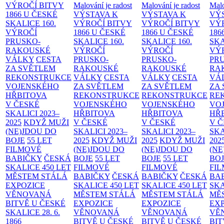
VÝROČÍ BITVY
Malování je radost
Malování je radost
Malo
1866 U ČESKÉ
VÝSTAVA K
VÝSTAVA K
VÝ
SKALICE
160.
VÝROČÍ BITVY
VÝROČÍ BITVY
VÝ
VÝROČÍ
1866 U ČESKÉ
1866 U ČESKÉ
186
PRUSKO-
SKALICE
160.
SKALICE
160.
SK
RAKOUSKÉ
VÝROČÍ
VÝROČÍ
VÝ
VÁLKY
CESTA
PRUSKO-
PRUSKO-
PR
ZA SVĚTLEM
RAKOUSKÉ
RAKOUSKÉ
RA
REKONSTRUKCE
VÁLKY
CESTA
VÁLKY
CESTA
VÁ
VOJENSKÉHO
ZA SVĚTLEM
ZA SVĚTLEM
ZA
HŘBITOVA
REKONSTRUKCE
REKONSTRUKCE
RE
V ČESKÉ
VOJENSKÉHO
VOJENSKÉHO
VO
SKALICI 2023–
HŘBITOVA
HŘBITOVA
HŘ
2025
KDYŽ MUŽI
V ČESKÉ
V ČESKÉ
V 
(NE)JDOU DO
SKALICI 2023–
SKALICI 2023–
SKA
BOJE
55 LET
2025
KDYŽ MUŽI
2025
KDYŽ MUŽI
202
FILMOVÉ
(NE)JDOU DO
(NE)JDOU DO
(NE
BABIČKY
ČESKÁ
BOJE
55 LET
BOJE
55 LET
BO
SKALICE 450 LET
FILMOVÉ
FILMOVÉ
FI
MĚSTEM
STÁLÁ
BABIČKY
ČESKÁ
BABIČKY
ČESKÁ
BA
EXPOZICE
SKALICE 450 LET
SKALICE 450 LET
SKA
VĚNOVANÁ
MĚSTEM
STÁLÁ
MĚSTEM
STÁLÁ
MĚ
BITVĚ U ČESKÉ
EXPOZICE
EXPOZICE
EX
SKALICE 28. 6.
VĚNOVANÁ
VĚNOVANÁ
VĚ
1866
BITVĚ U ČESKÉ
BITVĚ U ČESKÉ
BIT