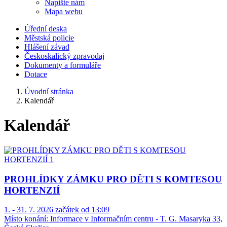
Napište nám
Mapa webu
Úřední deska
Městská policie
Hlášení závad
Českoskalický zpravodaj
Dokumenty a formuláře
Dotace
Úvodní stránka
Kalendář
Kalendář
PROHLÍDKY ZÁMKU PRO DĚTI S KOMTESOU
HORTENZIÍ
1. - 31. 7. 2026 začátek od 13:09
Místo konání:
Informace v Informačním centru - T. G. Masaryka 33,