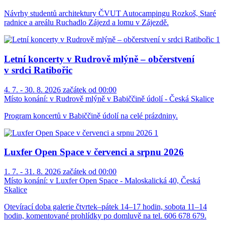
Návrhy studentů architektury ČVUT Autocampingu Rozkoš, Staré
radnice a areálu Ruchadlo Zájezd a lomu v Zájezdě.
Letní koncerty v Rudrově mlýně – občerstvení
v srdci Ratibořic
4. 7. - 30. 8. 2026 začátek od 00:00
Místo konání:
v Rudrově mlýně v Babiččině údolí - Česká Skalice
Program koncertů v Babiččině údolí na celé prázdniny.
Luxfer Open Space v červenci a srpnu 2026
1. 7. - 31. 8. 2026 začátek od 00:00
Místo konání:
v Luxfer Open Space - Maloskalická 40, Česká
Skalice
Otevírací doba galerie čtvrtek–pátek 14–17 hodin, sobota 11–14
hodin, komentované prohlídky po domluvě na tel. 606 678 679.