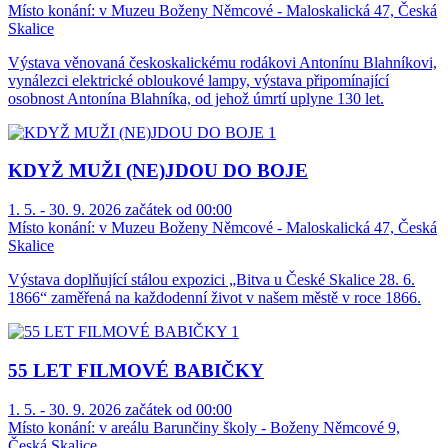
Místo konání:
v Muzeu Boženy Němcové - Maloskalická 47, Česká
Skalice
Výstava věnovaná českoskalickému rodákovi Antonínu Blahníkovi,
vynálezci elektrické obloukové lampy, výstava připomínající
osobnost Antonína Blahníka, od jehož úmrtí uplyne 130 let.
KDYŽ MUŽI (NE)JDOU DO BOJE
1. 5. - 30. 9. 2026 začátek od 00:00
Místo konání:
v Muzeu Boženy Němcové - Maloskalická 47, Česká
Skalice
Výstava doplňující stálou expozici „Bitva u České Skalice 28. 6.
1866“ zaměřená na každodenní život v našem městě v roce 1866.
55 LET FILMOVÉ BABIČKY
1. 5. - 30. 9. 2026 začátek od 00:00
Místo konání:
v areálu Barunčiny školy - Boženy Němcové 9,
Česká Skalice