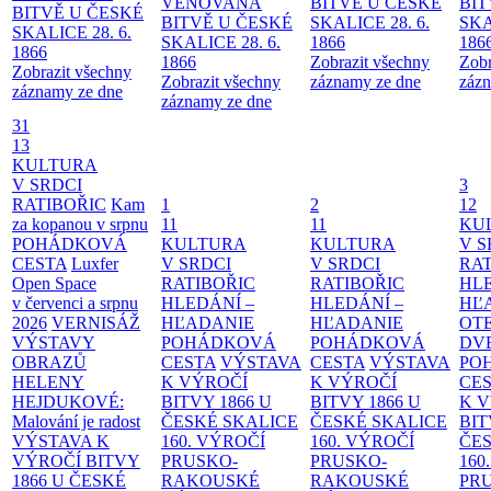
VĚNOVANÁ
BITVĚ U ČESKÉ
BIT
BITVĚ U ČESKÉ
BITVĚ U ČESKÉ
SKALICE 28. 6.
SKA
SKALICE 28. 6.
SKALICE 28. 6.
1866
186
1866
1866
Zobrazit všechny
Zobr
Zobrazit všechny
Zobrazit všechny
záznamy ze dne
zázn
záznamy ze dne
záznamy ze dne
31
13
KULTURA
V SRDCI
3
RATIBOŘIC
Kam
1
2
12
za kopanou v srpnu
11
11
KU
POHÁDKOVÁ
KULTURA
KULTURA
V S
CESTA
Luxfer
V SRDCI
V SRDCI
RAT
Open Space
RATIBOŘIC
RATIBOŘIC
HLE
v červenci a srpnu
HLEDÁNÍ –
HLEDÁNÍ –
HĽ
2026
VERNISÁŽ
HĽADANIE
HĽADANIE
OT
VÝSTAVY
POHÁDKOVÁ
POHÁDKOVÁ
DV
OBRAZŮ
CESTA
VÝSTAVA
CESTA
VÝSTAVA
PO
HELENY
K VÝROČÍ
K VÝROČÍ
CE
HEJDUKOVÉ:
BITVY 1866 U
BITVY 1866 U
K 
Malování je radost
ČESKÉ SKALICE
ČESKÉ SKALICE
BIT
VÝSTAVA K
160. VÝROČÍ
160. VÝROČÍ
ČES
VÝROČÍ BITVY
PRUSKO-
PRUSKO-
160
1866 U ČESKÉ
RAKOUSKÉ
RAKOUSKÉ
PR