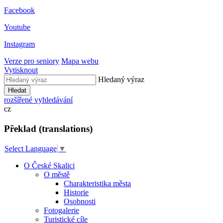
Facebook
Youtube
Instagram
Verze pro seniory
Mapa webu
Vytisknout
Hledaný výraz
Hledat
rozšířené vyhledávání
cz
Překlad (translations)
Select Language
▼
O České Skalici
O městě
Charakteristika města
Historie
Osobnosti
Fotogalerie
Turistické cíle