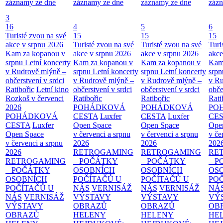
záznamy ze dne
záznamy ze dne
záznamy ze dne
zázn
3
16
4
5
6
Turisté zvou na své
15
15
15
akce v srpnu 2026
Turisté zvou na své
Turisté zvou na své
Turi
Kam za kopanou v
akce v srpnu 2026
akce v srpnu 2026
akce
srpnu
Letní koncerty
Kam za kopanou v
Kam za kopanou v
Kam
v Rudrově mlýně –
srpnu
Letní koncerty
srpnu
Letní koncerty
srp
občerstvení v srdci
v Rudrově mlýně –
v Rudrově mlýně –
v Ru
Ratibořic
Letní kino
občerstvení v srdci
občerstvení v srdci
obče
Rozkoš v červenci
Ratibořic
Ratibořic
Rati
2026
POHÁDKOVÁ
POHÁDKOVÁ
PO
POHÁDKOVÁ
CESTA
Luxfer
CESTA
Luxfer
CE
CESTA
Luxfer
Open Space
Open Space
Ope
Open Space
v červenci a srpnu
v červenci a srpnu
v če
v červenci a srpnu
2026
2026
202
2026
RETROGAMING
RETROGAMING
RE
RETROGAMING
– POČÁTKY
– POČÁTKY
– 
– POČÁTKY
OSOBNÍCH
OSOBNÍCH
OS
OSOBNÍCH
POČÍTAČŮ U
POČÍTAČŮ U
PO
POČÍTAČŮ U
NÁS
VERNISÁŽ
NÁS
VERNISÁŽ
NÁ
NÁS
VERNISÁŽ
VÝSTAVY
VÝSTAVY
VÝ
VÝSTAVY
OBRAZŮ
OBRAZŮ
OB
OBRAZŮ
HELENY
HELENY
HE