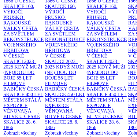
1866 U ČESKÉ
1866 U ČESKÉ
1866 U ČESKÉ
186
SKALICE
160.
SKALICE
160.
SKALICE
160.
SK
VÝROČÍ
VÝROČÍ
VÝROČÍ
VÝ
PRUSKO-
PRUSKO-
PRUSKO-
PR
RAKOUSKÉ
RAKOUSKÉ
RAKOUSKÉ
RA
VÁLKY
CESTA
VÁLKY
CESTA
VÁLKY
CESTA
VÁ
ZA SVĚTLEM
ZA SVĚTLEM
ZA SVĚTLEM
ZA
REKONSTRUKCE
REKONSTRUKCE
REKONSTRUKCE
RE
VOJENSKÉHO
VOJENSKÉHO
VOJENSKÉHO
VO
HŘBITOVA
HŘBITOVA
HŘBITOVA
HŘ
V ČESKÉ
V ČESKÉ
V ČESKÉ
V 
SKALICI 2023–
SKALICI 2023–
SKALICI 2023–
SKA
2025
KDYŽ MUŽI
2025
KDYŽ MUŽI
2025
KDYŽ MUŽI
202
(NE)JDOU DO
(NE)JDOU DO
(NE)JDOU DO
(NE
BOJE
55 LET
BOJE
55 LET
BOJE
55 LET
BO
FILMOVÉ
FILMOVÉ
FILMOVÉ
FI
BABIČKY
ČESKÁ
BABIČKY
ČESKÁ
BABIČKY
ČESKÁ
BA
SKALICE 450 LET
SKALICE 450 LET
SKALICE 450 LET
SKA
MĚSTEM
STÁLÁ
MĚSTEM
STÁLÁ
MĚSTEM
STÁLÁ
MĚ
EXPOZICE
EXPOZICE
EXPOZICE
EX
VĚNOVANÁ
VĚNOVANÁ
VĚNOVANÁ
VĚ
BITVĚ U ČESKÉ
BITVĚ U ČESKÉ
BITVĚ U ČESKÉ
BIT
SKALICE 28. 6.
SKALICE 28. 6.
SKALICE 28. 6.
SKA
1866
1866
1866
186
Zobrazit všechny
Zobrazit všechny
Zobrazit všechny
Zobr