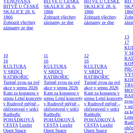
VĚNOVANÁ
BITVĚ U ČESKÉ
BITVĚ U ČESKÉ
BIT
BITVĚ U ČESKÉ
SKALICE 28. 6.
SKALICE 28. 6.
SKA
SKALICE 28. 6.
1866
1866
186
1866
Zobrazit všechny
Zobrazit všechny
Zobr
Zobrazit všechny
záznamy ze dne
záznamy ze dne
zázn
záznamy ze dne
13
17
KU
V S
10
11
12
RAT
16
16
16
KO
KULTURA
KULTURA
KULTURA
PR
V SRDCI
V SRDCI
V SRDCI
VÝ
RATIBOŘIC
RATIBOŘIC
RATIBOŘIC
KO
Turisté zvou na své
Turisté zvou na své
Turisté zvou na své
TR
akce v srpnu 2026
akce v srpnu 2026
akce v srpnu 2026
MO
Kam za kopanou v
Kam za kopanou v
Kam za kopanou v
BA
srpnu
Letní koncerty
srpnu
Letní koncerty
srpnu
Letní koncerty
zvou
v Rudrově mlýně –
v Rudrově mlýně –
v Rudrově mlýně –
v sr
občerstvení v srdci
občerstvení v srdci
občerstvení v srdci
za k
Ratibořic
Ratibořic
Ratibořic
Letn
POHÁDKOVÁ
POHÁDKOVÁ
POHÁDKOVÁ
Rud
CESTA
Luxfer
CESTA
Luxfer
CESTA
Luxfer
obče
Open Space
Open Space
Open Space