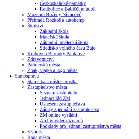
Českoskalické památky
Ratibořice a Babiččino údolí
Muzeum Boženy Němcové
Přehrada Rozkoš a autokemp
Školství
Základní škola
Mateřská škola
Základní umělecká škola
Středisko volného času Bájo
Knihovna Barunky Panklové
Zdravotnictví
Partnerská města
Znak, vlajka a logo města
Samospráva
Starostka a místostarostka
Zastupitelstvo města
Seznam zastupitelů
Jednací řád ZM
Usnesení zastupitelstva
Zápisy z jednání zastupitelstva
ZM online vysílání
Archiv videozáznamů
Podklady pro jednání zastupitelstva města
Výbory
Rada města