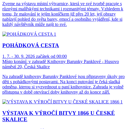
Zveme na výstavu místní výtvarnice, která ve své tvorbě pracuje s
různými malířskými technikami i rozmanitými tématy. Vzhledem k
tomu, že malování je jejím koníčkem již přes 20 let, její obrazy
nabízejí pohled do světa barev, emocí a osobního vyjádření, kde si
každý návštěvník může najít to své.
POHÁDKOVÁ CESTA
1. 7. - 30. 9. 2026 začátek od 00:00
Místo konání:
v zahradě Knihovny Barunky Panklové - Husovo
náměstí 20, Česká Skalice
Na zahradě knihovny Barunky Panklové jsou připraveny úkoly pro
děti s pohádkovými postavami. Na konci putování je čeká sladká
odměna, kterou si vyzvednout u paní knihovnice. Zahrada je volně
přístupna v době otevírací doby knihovny až do konce září.
VÝSTAVA K VÝROČÍ BITVY 1866 U ČESKÉ
SKALICE