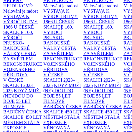
HELENY
HEJDUKOVÉ:
HEJDUKOVÉ:
HE
HEJDUKOVÉ:
Malování je radost
Malování je radost
Malo
Malování je radost
VÝSTAVA K
VÝSTAVA K
VÝ
VÝSTAVA K
VÝROČÍ BITVY
VÝROČÍ BITVY
VÝ
VÝROČÍ BITVY
1866 U ČESKÉ
1866 U ČESKÉ
186
1866 U ČESKÉ
SKALICE
160.
SKALICE
160.
SK
SKALICE
160.
VÝROČÍ
VÝROČÍ
VÝ
VÝROČÍ
PRUSKO-
PRUSKO-
PR
PRUSKO-
RAKOUSKÉ
RAKOUSKÉ
RA
RAKOUSKÉ
VÁLKY
CESTA
VÁLKY
CESTA
VÁ
VÁLKY
CESTA
ZA SVĚTLEM
ZA SVĚTLEM
ZA
ZA SVĚTLEM
REKONSTRUKCE
REKONSTRUKCE
RE
REKONSTRUKCE
VOJENSKÉHO
VOJENSKÉHO
VO
VOJENSKÉHO
HŘBITOVA
HŘBITOVA
HŘ
HŘBITOVA
V ČESKÉ
V ČESKÉ
V 
V ČESKÉ
SKALICI 2023–
SKALICI 2023–
SKA
SKALICI 2023–
2025
KDYŽ MUŽI
2025
KDYŽ MUŽI
202
2025
KDYŽ MUŽI
(NE)JDOU DO
(NE)JDOU DO
(NE
(NE)JDOU DO
BOJE
55 LET
BOJE
55 LET
BO
BOJE
55 LET
FILMOVÉ
FILMOVÉ
FI
FILMOVÉ
BABIČKY
ČESKÁ
BABIČKY
ČESKÁ
BA
BABIČKY
ČESKÁ
SKALICE 450 LET
SKALICE 450 LET
SKA
SKALICE 450 LET
MĚSTEM
STÁLÁ
MĚSTEM
STÁLÁ
MĚ
MĚSTEM
STÁLÁ
EXPOZICE
EXPOZICE
EX
EXPOZICE
VĚNOVANÁ
VĚNOVANÁ
VĚ