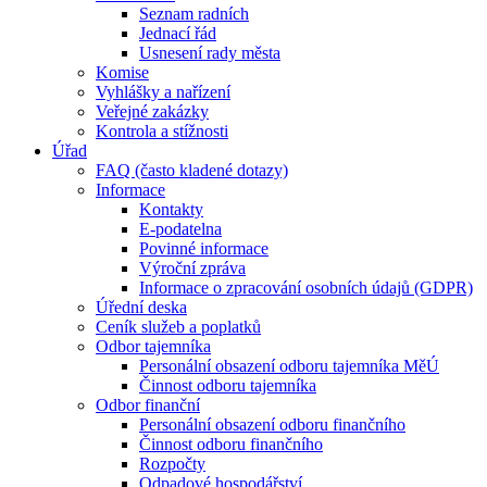
Seznam radních
Jednací řád
Usnesení rady města
Komise
Vyhlášky a nařízení
Veřejné zakázky
Kontrola a stížnosti
Úřad
FAQ (často kladené dotazy)
Informace
Kontakty
E-podatelna
Povinné informace
Výroční zpráva
Informace o zpracování osobních údajů (GDPR)
Úřední deska
Ceník služeb a poplatků
Odbor tajemníka
Personální obsazení odboru tajemníka MěÚ
Činnost odboru tajemníka
Odbor finanční
Personální obsazení odboru finančního
Činnost odboru finančního
Rozpočty
Odpadové hospodářství