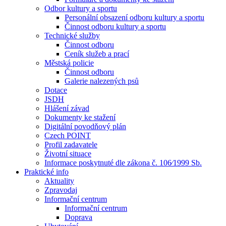
Odbor kultury a sportu
Personální obsazení odboru kultury a sportu
Činnost odboru kultury a sportu
Technické služby
Činnost odboru
Ceník služeb a prací
Městská policie
Činnost odboru
Galerie nalezených psů
Dotace
JSDH
Hlášení závad
Dokumenty ke stažení
Digitální povodňový plán
Czech POINT
Profil zadavatele
Životní situace
Informace poskytnuté dle zákona č. 106⁄1999 Sb.
Praktické info
Aktuality
Zpravodaj
Informační centrum
Informační centrum
Doprava