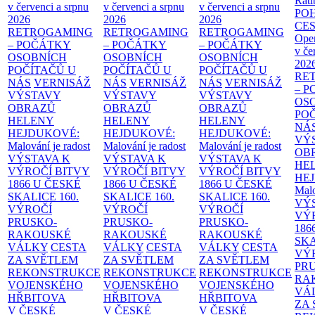
Rati
v červenci a srpnu
v červenci a srpnu
v červenci a srpnu
PO
2026
2026
2026
CE
RETROGAMING
RETROGAMING
RETROGAMING
Ope
– POČÁTKY
– POČÁTKY
– POČÁTKY
v če
OSOBNÍCH
OSOBNÍCH
OSOBNÍCH
202
POČÍTAČŮ U
POČÍTAČŮ U
POČÍTAČŮ U
RE
NÁS
VERNISÁŽ
NÁS
VERNISÁŽ
NÁS
VERNISÁŽ
– 
VÝSTAVY
VÝSTAVY
VÝSTAVY
OS
OBRAZŮ
OBRAZŮ
OBRAZŮ
PO
HELENY
HELENY
HELENY
NÁ
HEJDUKOVÉ:
HEJDUKOVÉ:
HEJDUKOVÉ:
VÝ
Malování je radost
Malování je radost
Malování je radost
OB
VÝSTAVA K
VÝSTAVA K
VÝSTAVA K
HE
VÝROČÍ BITVY
VÝROČÍ BITVY
VÝROČÍ BITVY
HE
1866 U ČESKÉ
1866 U ČESKÉ
1866 U ČESKÉ
Malo
SKALICE
160.
SKALICE
160.
SKALICE
160.
VÝ
VÝROČÍ
VÝROČÍ
VÝROČÍ
VÝ
PRUSKO-
PRUSKO-
PRUSKO-
186
RAKOUSKÉ
RAKOUSKÉ
RAKOUSKÉ
SK
VÁLKY
CESTA
VÁLKY
CESTA
VÁLKY
CESTA
VÝ
ZA SVĚTLEM
ZA SVĚTLEM
ZA SVĚTLEM
PR
REKONSTRUKCE
REKONSTRUKCE
REKONSTRUKCE
RA
VOJENSKÉHO
VOJENSKÉHO
VOJENSKÉHO
VÁ
HŘBITOVA
HŘBITOVA
HŘBITOVA
ZA
V ČESKÉ
V ČESKÉ
V ČESKÉ