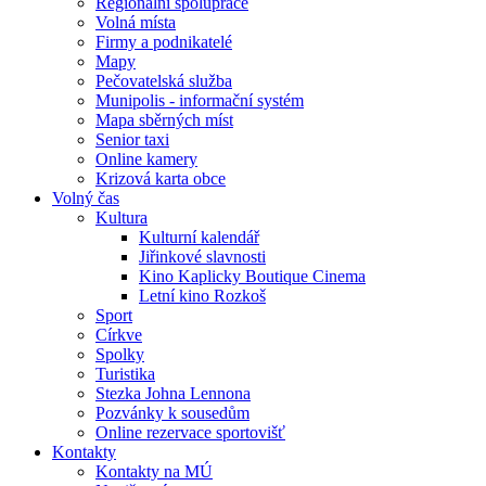
Regionální spolupráce
Volná místa
Firmy a podnikatelé
Mapy
Pečovatelská služba
Munipolis - informační systém
Mapa sběrných míst
Senior taxi
Online kamery
Krizová karta obce
Volný čas
Kultura
Kulturní kalendář
Jiřinkové slavnosti
Kino Kaplicky Boutique Cinema
Letní kino Rozkoš
Sport
Církve
Spolky
Turistika
Stezka Johna Lennona
Pozvánky k sousedům
Online rezervace sportovišť
Kontakty
Kontakty na MÚ