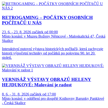
RETROGAMING – POČÁTKY OSOBNÍCH
POČÍTAČŮ U NÁS
23. 6. - 23. 8. 2026 začátek od 00:00
Místo konání:
v Muzeu Boženy Němcové - Maloskalická 47, Česká
Skalice
Interaktivní putovní výstava historických počítačů, která zachycuje
historii výpočetní techniky od počátků po polovinu 90. let 20.
století.
VERNISÁŽ VÝSTAVY OBRAZŮ HELENY
HEJDUKOVÉ: Malování je radost
8. 6. - 31. 8. 2026 začátek od 17:00
Místo konání:
v oddělení pro dospělé Knihovny Barunky Panklové
- Česká Skalice