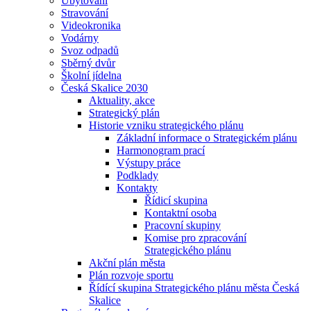
Ubytování
Stravování
Videokronika
Vodárny
Svoz odpadů
Sběrný dvůr
Školní jídelna
Česká Skalice 2030
Aktuality, akce
Strategický plán
Historie vzniku strategického plánu
Základní informace o Strategickém plánu
Harmonogram prací
Výstupy práce
Podklady
Kontakty
Řídicí skupina
Kontaktní osoba
Pracovní skupiny
Komise pro zpracování
Strategického plánu
Akční plán města
Plán rozvoje sportu
Řídící skupina Strategického plánu města Česká
Skalice