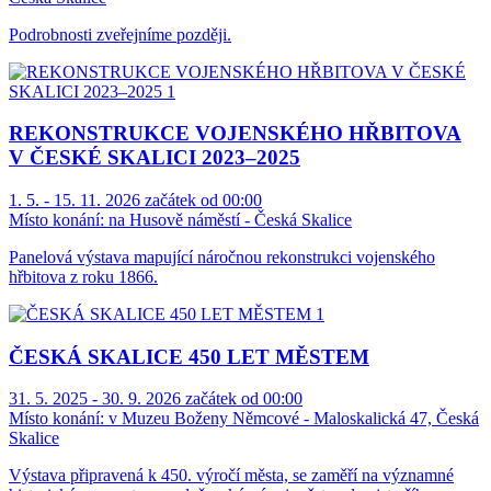
Podrobnosti zveřejníme později.
REKONSTRUKCE VOJENSKÉHO HŘBITOVA
V ČESKÉ SKALICI 2023–2025
1. 5. - 15. 11. 2026 začátek od 00:00
Místo konání:
na Husově náměstí - Česká Skalice
Panelová výstava mapující náročnou rekonstrukci vojenského
hřbitova z roku 1866.
ČESKÁ SKALICE 450 LET MĚSTEM
31. 5. 2025 - 30. 9. 2026 začátek od 00:00
Místo konání:
v Muzeu Boženy Němcové - Maloskalická 47, Česká
Skalice
Výstava připravená k 450. výročí města, se zaměří na významné