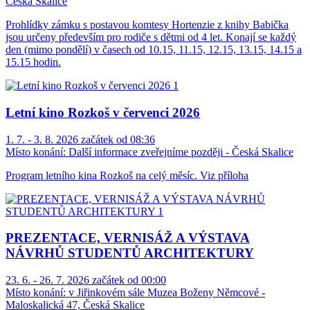
Česká Skalice
Prohlídky zámku s postavou komtesy Hortenzie z knihy Babička
jsou určeny především pro rodiče s dětmi od 4 let. Konají se každý
den (mimo pondělí) v časech od 10.15, 11.15, 12.15, 13.15, 14.15 a
15.15 hodin.
Letní kino Rozkoš v červenci 2026
1. 7. - 3. 8. 2026 začátek od 08:36
Místo konání:
Další informace zveřejníme později - Česká Skalice
Program letního kina Rozkoš na celý měsíc. Viz příloha
PREZENTACE, VERNISÁŽ A VÝSTAVA
NÁVRHŮ STUDENTŮ ARCHITEKTURY
23. 6. - 26. 7. 2026 začátek od 00:00
Místo konání:
v Jiřinkovém sále Muzea Boženy Němcové -
Maloskalická 47, Česká Skalice