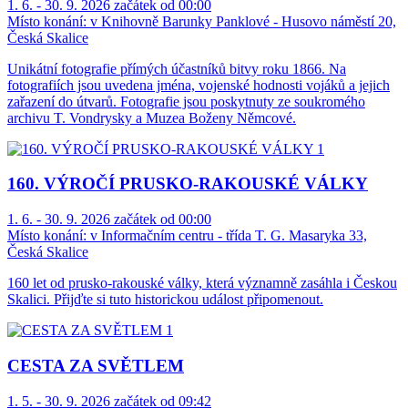
1. 6. - 30. 9. 2026 začátek od 00:00
Místo konání:
v Knihovně Barunky Panklové - Husovo náměstí 20,
Česká Skalice
Unikátní fotografie přímých účastníků bitvy roku 1866. Na
fotografiích jsou uvedena jména, vojenské hodnosti vojáků a jejich
zařazení do útvarů. Fotografie jsou poskytnuty ze soukromého
archivu T. Vondrysky a Muzea Boženy Němcové.
160. VÝROČÍ PRUSKO-RAKOUSKÉ VÁLKY
1. 6. - 30. 9. 2026 začátek od 00:00
Místo konání:
v Informačním centru - třída T. G. Masaryka 33,
Česká Skalice
160 let od prusko-rakouské války, která významně zasáhla i Českou
Skalici. Přijďte si tuto historickou událost připomenout.
CESTA ZA SVĚTLEM
1. 5. - 30. 9. 2026 začátek od 09:42