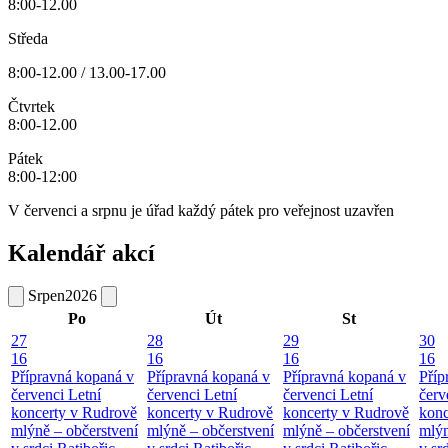
8:00-12.00
Středa
8:00-12.00 / 13.00-17.00
Čtvrtek
8:00-12.00
Pátek
8:00-12:00
V červenci a srpnu je úřad každý pátek pro veřejnost uzavřen
Kalendář akcí
Srpen
2026
Po
Út
St
27
28
29
30
16
16
16
16
Přípravná kopaná v
Přípravná kopaná v
Přípravná kopaná v
Příp
červenci
Letní
červenci
Letní
červenci
Letní
červ
koncerty v Rudrově
koncerty v Rudrově
koncerty v Rudrově
konc
mlýně – občerstvení
mlýně – občerstvení
mlýně – občerstvení
mlýn